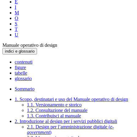
E
I
M
O
S
T
U
Manuale operativo di design
indici e glossario
contenuti
figure
tabelle
glossario
Sommario
1. Scopo, destinatari e uso del Manuale operativo di design
1.1. Versionamento e storico
1.2. Consultazione del manuale
1.3. Contribuisci al manuale
2. Introduzione al design per i servizi pubblici digitali
2.1. Design per l’amministrazione digitale (
e-
government
)