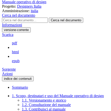
Manuale operativo di design
Progetto:
Designers Italia
Amministrazione:
italia
Cerca nel documento
Cerca nel documento
Informazioni
versione-corrente
Scarica
pdf
html
epub
Sorgente
Azioni
indice dei contenuti
Sommario
1. Scopo, destinatari e uso del Manuale operativo di design
1.1. Versionamento e storico
1.2. Consultazione del manuale
1.3. Contribuisci al manuale