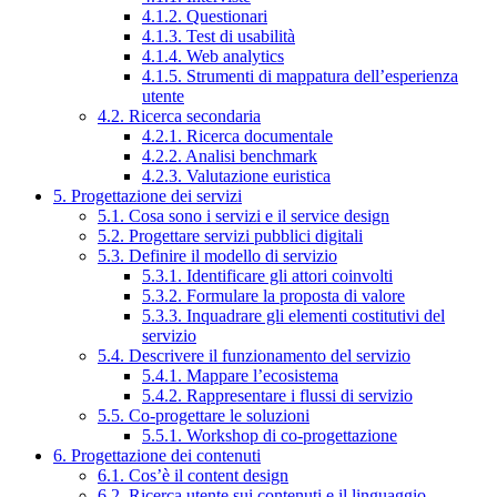
4.1.2. Questionari
4.1.3. Test di usabilità
4.1.4. Web analytics
4.1.5. Strumenti di mappatura dell’esperienza
utente
4.2. Ricerca secondaria
4.2.1. Ricerca documentale
4.2.2. Analisi benchmark
4.2.3. Valutazione euristica
5. Progettazione dei servizi
5.1. Cosa sono i servizi e il service design
5.2. Progettare servizi pubblici digitali
5.3. Definire il modello di servizio
5.3.1. Identificare gli attori coinvolti
5.3.2. Formulare la proposta di valore
5.3.3. Inquadrare gli elementi costitutivi del
servizio
5.4. Descrivere il funzionamento del servizio
5.4.1. Mappare l’ecosistema
5.4.2. Rappresentare i flussi di servizio
5.5. Co-progettare le soluzioni
5.5.1. Workshop di co-progettazione
6. Progettazione dei contenuti
6.1. Cos’è il content design
6.2. Ricerca utente sui contenuti e il linguaggio