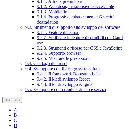
9.1.1. Attività preliminari
9.1.2. Web design responsivo e accessibile
9.1.3. Mobile first
9.1.4. Progressive enhancement e Graceful
degradation
9.2. Strumenti di supporto allo sviluppo del software
9.2.1. Feature detection
9.2.2. Verificare le feature disponibili con Can I
use
9.2.3. Strumenti e risorse per CSS e JavaScript
9.2.4. Supporto browser
9.2.5. Misurare le prestazioni
9.3. Catalogo del riuso
9.4. Sviluppare con il design system .italia
9.4.1. Il framework Bootstrap Italia
9.4.2. Il kit di sviluppo React
9.4.3. Il kit di sviluppo Angular
9.5. Sviluppare con i modelli di sito e servizi
glossario
A
B
C
D