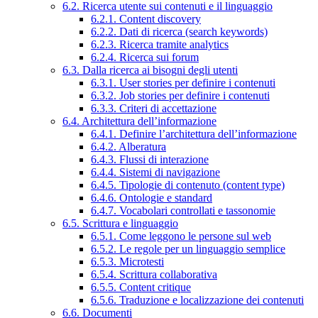
6.2. Ricerca utente sui contenuti e il linguaggio
6.2.1. Content discovery
6.2.2. Dati di ricerca (search keywords)
6.2.3. Ricerca tramite analytics
6.2.4. Ricerca sui forum
6.3. Dalla ricerca ai bisogni degli utenti
6.3.1. User stories per definire i contenuti
6.3.2. Job stories per definire i contenuti
6.3.3. Criteri di accettazione
6.4. Architettura dell’informazione
6.4.1. Definire l’architettura dell’informazione
6.4.2. Alberatura
6.4.3. Flussi di interazione
6.4.4. Sistemi di navigazione
6.4.5. Tipologie di contenuto (content type)
6.4.6. Ontologie e standard
6.4.7. Vocabolari controllati e tassonomie
6.5. Scrittura e linguaggio
6.5.1. Come leggono le persone sul web
6.5.2. Le regole per un linguaggio semplice
6.5.3. Microtesti
6.5.4. Scrittura collaborativa
6.5.5. Content critique
6.5.6. Traduzione e localizzazione dei contenuti
6.6. Documenti