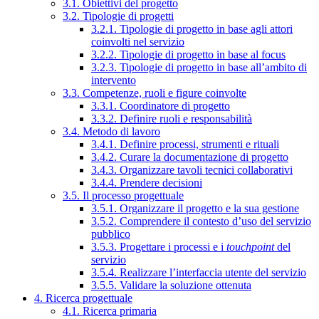
3.1. Obiettivi del progetto
3.2. Tipologie di progetti
3.2.1. Tipologie di progetto in base agli attori
coinvolti nel servizio
3.2.2. Tipologie di progetto in base al focus
3.2.3. Tipologie di progetto in base all’ambito di
intervento
3.3. Competenze, ruoli e figure coinvolte
3.3.1. Coordinatore di progetto
3.3.2. Definire ruoli e responsabilità
3.4. Metodo di lavoro
3.4.1. Definire processi, strumenti e rituali
3.4.2. Curare la documentazione di progetto
3.4.3. Organizzare tavoli tecnici collaborativi
3.4.4. Prendere decisioni
3.5. Il processo progettuale
3.5.1. Organizzare il progetto e la sua gestione
3.5.2. Comprendere il contesto d’uso del servizio
pubblico
3.5.3. Progettare i processi e i
touchpoint
del
servizio
3.5.4. Realizzare l’interfaccia utente del servizio
3.5.5. Validare la soluzione ottenuta
4. Ricerca progettuale
4.1. Ricerca primaria