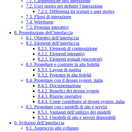
7.1. Caratteristiche dell’interazione
7.2. User stories per definire l’interazione
7.2.1. Differenza tra scenari e user stories
7.3. Flussi di interazione
7.4. Wireframe
7.5. Prototipi interattivi
8. Progettazione dell’interfaccia
8.1. Obiettivi dell’interfaccia
8.2. Elementi dell’interfaccia
8.2.1. Elementi di composizione
8.2.2. Elementi interattivi
8.2.3. Elementi testuali (microtesti)
8.3. Progettare e costruire in alta fedeltà
8.3.1. Layout di pagina
8.3.2. Prototipi in alta fedeltà
8.4. Progettare con il design system .italia
8.4.1. Documentazione
8.4.2. Benefici del design system
8.4.3. Risorse operative
8.4.4. Come contribuire al design system .italia
8.5. Progettare con i modelli di sito e servizi
8.5.1. Vantaggi dell’utilizzo dei modelli
8.5.2. I modelli di sito e servizi disponibili
9. Sviluppo dell’interfaccia
9.1. Approccio allo sviluppo