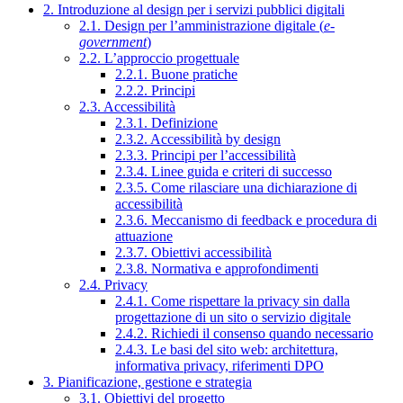
2. Introduzione al design per i servizi pubblici digitali
2.1. Design per l’amministrazione digitale (
e-
government
)
2.2. L’approccio progettuale
2.2.1. Buone pratiche
2.2.2. Principi
2.3. Accessibilità
2.3.1. Definizione
2.3.2. Accessibilità by design
2.3.3. Principi per l’accessibilità
2.3.4. Linee guida e criteri di successo
2.3.5. Come rilasciare una dichiarazione di
accessibilità
2.3.6. Meccanismo di feedback e procedura di
attuazione
2.3.7. Obiettivi accessibilità
2.3.8. Normativa e approfondimenti
2.4. Privacy
2.4.1. Come rispettare la privacy sin dalla
progettazione di un sito o servizio digitale
2.4.2. Richiedi il consenso quando necessario
2.4.3. Le basi del sito web: architettura,
informativa privacy, riferimenti DPO
3. Pianificazione, gestione e strategia
3.1. Obiettivi del progetto