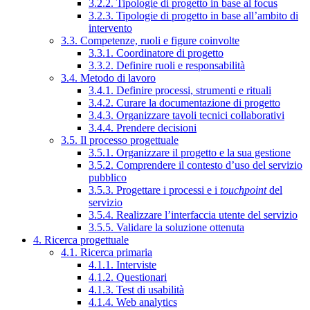
3.2.2. Tipologie di progetto in base al focus
3.2.3. Tipologie di progetto in base all’ambito di
intervento
3.3. Competenze, ruoli e figure coinvolte
3.3.1. Coordinatore di progetto
3.3.2. Definire ruoli e responsabilità
3.4. Metodo di lavoro
3.4.1. Definire processi, strumenti e rituali
3.4.2. Curare la documentazione di progetto
3.4.3. Organizzare tavoli tecnici collaborativi
3.4.4. Prendere decisioni
3.5. Il processo progettuale
3.5.1. Organizzare il progetto e la sua gestione
3.5.2. Comprendere il contesto d’uso del servizio
pubblico
3.5.3. Progettare i processi e i
touchpoint
del
servizio
3.5.4. Realizzare l’interfaccia utente del servizio
3.5.5. Validare la soluzione ottenuta
4. Ricerca progettuale
4.1. Ricerca primaria
4.1.1. Interviste
4.1.2. Questionari
4.1.3. Test di usabilità
4.1.4. Web analytics