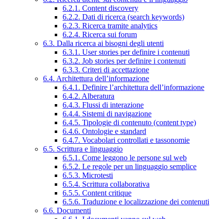
6.2.1. Content discovery
6.2.2. Dati di ricerca (search keywords)
6.2.3. Ricerca tramite analytics
6.2.4. Ricerca sui forum
6.3. Dalla ricerca ai bisogni degli utenti
6.3.1. User stories per definire i contenuti
6.3.2. Job stories per definire i contenuti
6.3.3. Criteri di accettazione
6.4. Architettura dell’informazione
6.4.1. Definire l’architettura dell’informazione
6.4.2. Alberatura
6.4.3. Flussi di interazione
6.4.4. Sistemi di navigazione
6.4.5. Tipologie di contenuto (content type)
6.4.6. Ontologie e standard
6.4.7. Vocabolari controllati e tassonomie
6.5. Scrittura e linguaggio
6.5.1. Come leggono le persone sul web
6.5.2. Le regole per un linguaggio semplice
6.5.3. Microtesti
6.5.4. Scrittura collaborativa
6.5.5. Content critique
6.5.6. Traduzione e localizzazione dei contenuti
6.6. Documenti