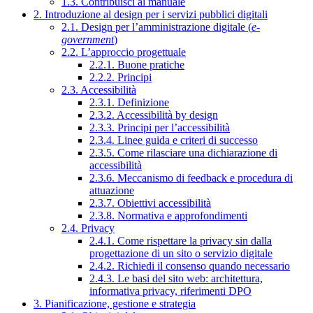
1.3. Contribuisci al manuale
2. Introduzione al design per i servizi pubblici digitali
2.1. Design per l’amministrazione digitale (
e-
government
)
2.2. L’approccio progettuale
2.2.1. Buone pratiche
2.2.2. Principi
2.3. Accessibilità
2.3.1. Definizione
2.3.2. Accessibilità by design
2.3.3. Principi per l’accessibilità
2.3.4. Linee guida e criteri di successo
2.3.5. Come rilasciare una dichiarazione di
accessibilità
2.3.6. Meccanismo di feedback e procedura di
attuazione
2.3.7. Obiettivi accessibilità
2.3.8. Normativa e approfondimenti
2.4. Privacy
2.4.1. Come rispettare la privacy sin dalla
progettazione di un sito o servizio digitale
2.4.2. Richiedi il consenso quando necessario
2.4.3. Le basi del sito web: architettura,
informativa privacy, riferimenti DPO
3. Pianificazione, gestione e strategia