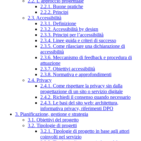
2.2. L’approccio progettuale
2.2.1. Buone pratiche
2.2.2. Principi
2.3. Accessibilità
2.3.1. Definizione
2.3.2. Accessibilità by design
2.3.3. Principi per l’accessibilità
2.3.4. Linee guida e criteri di successo
2.3.5. Come rilasciare una dichiarazione di
accessibilità
2.3.6. Meccanismo di feedback e procedura di
attuazione
2.3.7. Obiettivi accessibilità
2.3.8. Normativa e approfondimenti
2.4. Privacy
2.4.1. Come rispettare la privacy sin dalla
progettazione di un sito o servizio digitale
2.4.2. Richiedi il consenso quando necessario
2.4.3. Le basi del sito web: architettura,
informativa privacy, riferimenti DPO
3. Pianificazione, gestione e strategia
3.1. Obiettivi del progetto
3.2. Tipologie di progetti
3.2.1. Tipologie di progetto in base agli attori
coinvolti nel servizio