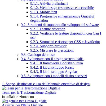
9.1.1. Attività preliminari
9.1.2. Web design responsivo e accessibile
9.1.3. Mobile first
9.1.4. Progressive enhancement e Graceful
degradation
9.2. Strumenti di supporto allo sviluppo del software
9.2.1. Feature detection
9.2.2. Verificare le feature disponibili con Can I
use
9.2.3. Strumenti e risorse per CSS e JavaScript
9.2.4. Supporto browser
9.2.5. Misurare le prestazioni
9.3. Catalogo del riuso
9.4. Sviluppare con il design system .italia
9.4.1. Il framework Bootstrap Italia
9.4.2. Il kit di sviluppo React
9.4.3. Il kit di sviluppo Angular
9.5. Sviluppare con i modelli di sito e servizi
1. Scopo, destinatari e uso del Manuale operativo di design
Team per la Trasformazione Digitale
in collaborazione con
Agenzia per l'Italia Digitale