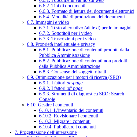
6.6.1. I documenti vanno sul web
6.6.2. Tipi di documenti
6.6.3. Formato di lettura dei documenti elettronici
6.6.4. Modalità di produzione dei documenti
6.7. Immagini e video
6.7.1. Testo alternativo (alt text) per le immagini
6.7.2. Sottotitoli per i video
6.7.3. Trascrizioni per i video
6.8. Proprietà intellettuale e privacy
6.8.1. Pubblicazione di contenuti prodotti dalla
Pubblica Amministrazione
6.8.2. Pubblicazione di contenuti non prodotti
dalla Pubblica Amministrazione
6.8.3. Consenso dei soggetti ritratti
6.9. Ottimizzazione per i motori di ricerca (SEO)
6.9.1. I fattori
on-page
6.9.2. I fattori
off-page
6.9.3. Strumenti di diagnostica SEO: Search
Console
6.10. Gestire i contenuti
6.10.1. L’inventario dei contenuti
6.10.2. Revisionare i contenuti
6.10.3. Migrare i contenuti
6.10.4. Pubblicare i contenuti
7. Progettazione dell’interazione