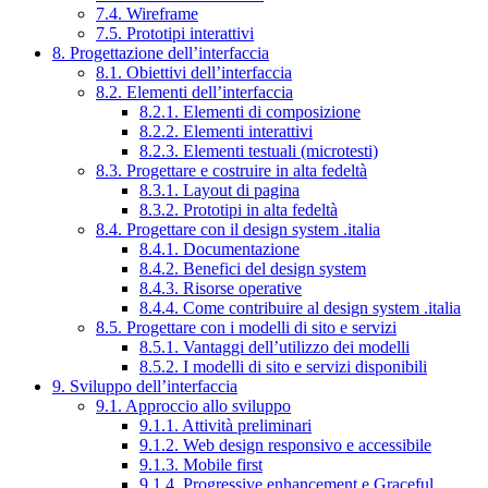
7.4. Wireframe
7.5. Prototipi interattivi
8. Progettazione dell’interfaccia
8.1. Obiettivi dell’interfaccia
8.2. Elementi dell’interfaccia
8.2.1. Elementi di composizione
8.2.2. Elementi interattivi
8.2.3. Elementi testuali (microtesti)
8.3. Progettare e costruire in alta fedeltà
8.3.1. Layout di pagina
8.3.2. Prototipi in alta fedeltà
8.4. Progettare con il design system .italia
8.4.1. Documentazione
8.4.2. Benefici del design system
8.4.3. Risorse operative
8.4.4. Come contribuire al design system .italia
8.5. Progettare con i modelli di sito e servizi
8.5.1. Vantaggi dell’utilizzo dei modelli
8.5.2. I modelli di sito e servizi disponibili
9. Sviluppo dell’interfaccia
9.1. Approccio allo sviluppo
9.1.1. Attività preliminari
9.1.2. Web design responsivo e accessibile
9.1.3. Mobile first
9.1.4. Progressive enhancement e Graceful