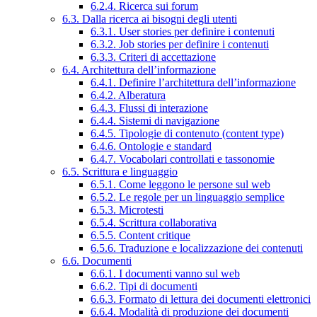
6.2.4. Ricerca sui forum
6.3. Dalla ricerca ai bisogni degli utenti
6.3.1. User stories per definire i contenuti
6.3.2. Job stories per definire i contenuti
6.3.3. Criteri di accettazione
6.4. Architettura dell’informazione
6.4.1. Definire l’architettura dell’informazione
6.4.2. Alberatura
6.4.3. Flussi di interazione
6.4.4. Sistemi di navigazione
6.4.5. Tipologie di contenuto (content type)
6.4.6. Ontologie e standard
6.4.7. Vocabolari controllati e tassonomie
6.5. Scrittura e linguaggio
6.5.1. Come leggono le persone sul web
6.5.2. Le regole per un linguaggio semplice
6.5.3. Microtesti
6.5.4. Scrittura collaborativa
6.5.5. Content critique
6.5.6. Traduzione e localizzazione dei contenuti
6.6. Documenti
6.6.1. I documenti vanno sul web
6.6.2. Tipi di documenti
6.6.3. Formato di lettura dei documenti elettronici
6.6.4. Modalità di produzione dei documenti