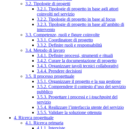
3.2. Tipologie di progetti
3.2.1. Tipologie di progetto in base agli attori
coinvolti nel servizio
3.2.2. Tipologie di progetto in base al focus
3.2.3. Tipologie di progetto in base all’ambito di
intervento
3.3. Competenze, ruoli e figure coinvolte
3.3.1. Coordinatore di progetto
3.3.2. Definire ruoli e responsabilità
3.4. Metodo di lavoro
3.4.1. Definire processi, strumenti e rituali
3.4.2. Curare la documentazione di progetto
3.4.3. Organizzare tavoli tecnici collaborativi
3.4.4. Prendere decisioni
3.5. Il processo progettuale
3.5.1. Organizzare il progetto e la sua gestione
3.5.2. Comprendere il contesto d’uso del servizio
pubblico
3.5.3. Progettare i processi e i
touchpoint
del
servizio
3.5.4. Realizzare l’interfaccia utente del servizio
3.5.5. Validare la soluzione ottenuta
4. Ricerca progettuale
4.1. Ricerca primaria
4.1.1. Interviste