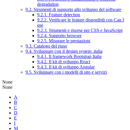
degradation
9.2. Strumenti di supporto allo sviluppo del software
9.2.1. Feature detection
9.2.2. Verificare le feature disponibili con Can I
use
9.2.3. Strumenti e risorse per CSS e JavaScript
9.2.4. Supporto browser
9.2.5. Misurare le prestazioni
9.3. Catalogo del riuso
9.4. Sviluppare con il design system .italia
9.4.1. Il framework Bootstrap Italia
9.4.2. Il kit di sviluppo React
9.4.3. Il kit di sviluppo Angular
9.5. Sviluppare con i modelli di sito e servizi
None
None
A
B
C
D
E
I
M