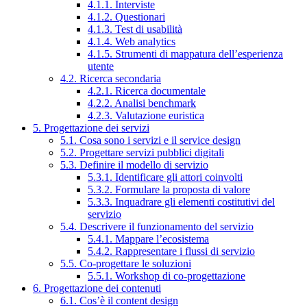
4.1.1. Interviste
4.1.2. Questionari
4.1.3. Test di usabilità
4.1.4. Web analytics
4.1.5. Strumenti di mappatura dell’esperienza
utente
4.2. Ricerca secondaria
4.2.1. Ricerca documentale
4.2.2. Analisi benchmark
4.2.3. Valutazione euristica
5. Progettazione dei servizi
5.1. Cosa sono i servizi e il service design
5.2. Progettare servizi pubblici digitali
5.3. Definire il modello di servizio
5.3.1. Identificare gli attori coinvolti
5.3.2. Formulare la proposta di valore
5.3.3. Inquadrare gli elementi costitutivi del
servizio
5.4. Descrivere il funzionamento del servizio
5.4.1. Mappare l’ecosistema
5.4.2. Rappresentare i flussi di servizio
5.5. Co-progettare le soluzioni
5.5.1. Workshop di co-progettazione
6. Progettazione dei contenuti
6.1. Cos’è il content design