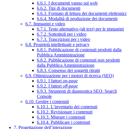
6.6.1. I documenti vanno sul web
6.6.2. Tipi di documenti
6.6.3. Formato di lettura dei documenti elettronici
6.6.4. Modalità di produzione dei documenti
6.7. Immagini e video
6.7.1. Testo alternativo (alt text) per le immagini
6.7.2. Sottotitoli per i video
6.7.3. Trascrizioni per i video
6.8. Proprietà intellettuale e privacy
6.8.1. Pubblicazione di contenuti prodotti dalla
Pubblica Amministrazione
6.8.2. Pubblicazione di contenuti non prodotti
dalla Pubblica Amministrazione
6.8.3. Consenso dei soggetti ritratti
6.9. Ottimizzazione per i motori di ricerca (SEO)
6.9.1. I fattori
on-page
6.9.2. I fattori
off-page
6.9.3. Strumenti di diagnostica SEO: Search
Console
6.10. Gestire i contenuti
6.10.1. L’inventario dei contenuti
6.10.2. Revisionare i contenuti
6.10.3. Migrare i contenuti
6.10.4. Pubblicare i contenuti
7. Progettazione dell’interazione