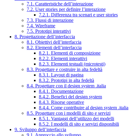
7.1. Caratteristiche dell’interazione
7.2. User stories per definire l’interazione
7.2.1. Differenza tra scenari e user stories
7.3. Flussi di interazione
7.4. Wireframe
7.5. Prototipi interattivi
8. Progettazione dell’interfaccia
8.1. Obiettivi dell’interfaccia
8.2. Elementi dell’interfaccia
8.2.1. Elementi di composizione
8.2.2. Elementi interattivi
8.2.3. Elementi testuali (microtesti)
8.3. Progettare e costruire in alta fedeltà
8.3.1. Layout di pagina
8.3.2. Prototipi in alta fedeltà
8.4. Progettare con il design system .italia
8.4.1. Documentazione
8.4.2. Benefici del design system
8.4.3. Risorse operative
8.4.4. Come contribuire al design system .italia
8.5. Progettare con i modelli di sito e servizi
8.5.1. Vantaggi dell’utilizzo dei modelli
8.5.2. I modelli di sito e servizi disponibili
9. Sviluppo dell’interfaccia
9.1. Approccio allo sviluppo