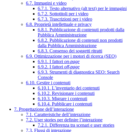
6.7. Immagini e video
6.7.1. Testo alternativo (alt text) per le immagini
6.7.2. Sottotitoli per i video
6.7.3. Trascrizioni per i video
6.8. Proprietà intellettuale e privacy
6.8.1. Pubblicazione di contenuti prodotti dalla
Pubblica Amministrazione
6.8.2. Pubblicazione di contenuti non prodotti
dalla Pubblica Amministrazione
6.8.3. Consenso dei soggetti ritratti
6.9. Ottimizzazione per i motori di ricerca (SEO)
6.9.1. I fattori
on-page
6.9.2. I fattori
off-page
6.9.3. Strumenti di diagnostica SEO: Search
Console
6.10. Gestire i contenuti
6.10.1. L’inventario dei contenuti
6.10.2. Revisionare i contenuti
6.10.3. Migrare i contenuti
6.10.4. Pubblicare i contenuti
7. Progettazione dell’interazione
7.1. Caratteristiche dell’interazione
7.2. User stories per definire l’interazione
7.2.1. Differenza tra scenari e user stories
7.3. Flussi di interazione