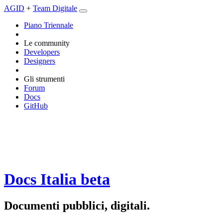
AGID
+
Team Digitale
Piano Triennale
Le community
Developers
Designers
Gli strumenti
Forum
Docs
GitHub
Docs Italia
beta
Documenti pubblici, digitali.