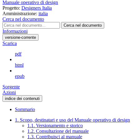
Manuale operativo di design
Progetto:
Designers Italia
Amministrazione:
italia
Cerca nel documento
Cerca nel documento
Informazioni
versione-corrente
Scarica
pdf
html
epub
Sorgente
Azioni
indice dei contenuti
Sommario
1. Scopo, destinatari e uso del Manuale operativo di design
1.1. Versionamento e storico
1.2. Consultazione del manuale
1.3. Contribuisci al manuale