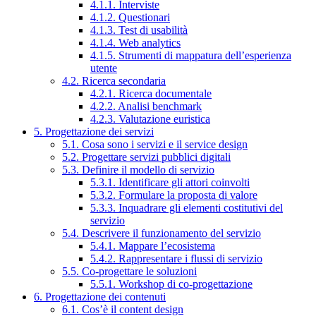
4.1.1. Interviste
4.1.2. Questionari
4.1.3. Test di usabilità
4.1.4. Web analytics
4.1.5. Strumenti di mappatura dell’esperienza
utente
4.2. Ricerca secondaria
4.2.1. Ricerca documentale
4.2.2. Analisi benchmark
4.2.3. Valutazione euristica
5. Progettazione dei servizi
5.1. Cosa sono i servizi e il service design
5.2. Progettare servizi pubblici digitali
5.3. Definire il modello di servizio
5.3.1. Identificare gli attori coinvolti
5.3.2. Formulare la proposta di valore
5.3.3. Inquadrare gli elementi costitutivi del
servizio
5.4. Descrivere il funzionamento del servizio
5.4.1. Mappare l’ecosistema
5.4.2. Rappresentare i flussi di servizio
5.5. Co-progettare le soluzioni
5.5.1. Workshop di co-progettazione
6. Progettazione dei contenuti
6.1. Cos’è il content design