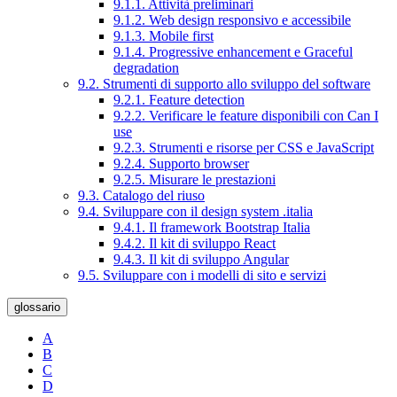
9.1.1. Attività preliminari
9.1.2. Web design responsivo e accessibile
9.1.3. Mobile first
9.1.4. Progressive enhancement e Graceful
degradation
9.2. Strumenti di supporto allo sviluppo del software
9.2.1. Feature detection
9.2.2. Verificare le feature disponibili con Can I
use
9.2.3. Strumenti e risorse per CSS e JavaScript
9.2.4. Supporto browser
9.2.5. Misurare le prestazioni
9.3. Catalogo del riuso
9.4. Sviluppare con il design system .italia
9.4.1. Il framework Bootstrap Italia
9.4.2. Il kit di sviluppo React
9.4.3. Il kit di sviluppo Angular
9.5. Sviluppare con i modelli di sito e servizi
glossario
A
B
C
D