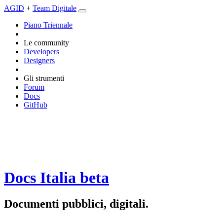
AGID
+
Team Digitale
Piano Triennale
Le community
Developers
Designers
Gli strumenti
Forum
Docs
GitHub
Docs Italia
beta
Documenti pubblici, digitali.