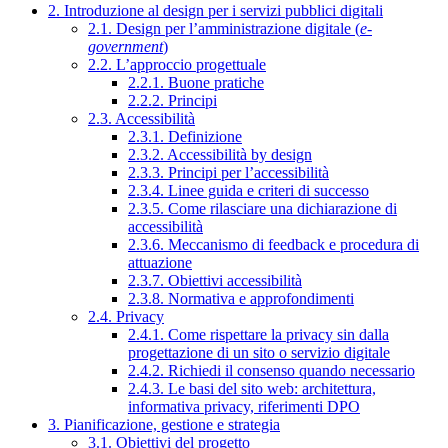
2. Introduzione al design per i servizi pubblici digitali
2.1. Design per l’amministrazione digitale (
e-
government
)
2.2. L’approccio progettuale
2.2.1. Buone pratiche
2.2.2. Principi
2.3. Accessibilità
2.3.1. Definizione
2.3.2. Accessibilità by design
2.3.3. Principi per l’accessibilità
2.3.4. Linee guida e criteri di successo
2.3.5. Come rilasciare una dichiarazione di
accessibilità
2.3.6. Meccanismo di feedback e procedura di
attuazione
2.3.7. Obiettivi accessibilità
2.3.8. Normativa e approfondimenti
2.4. Privacy
2.4.1. Come rispettare la privacy sin dalla
progettazione di un sito o servizio digitale
2.4.2. Richiedi il consenso quando necessario
2.4.3. Le basi del sito web: architettura,
informativa privacy, riferimenti DPO
3. Pianificazione, gestione e strategia
3.1. Obiettivi del progetto