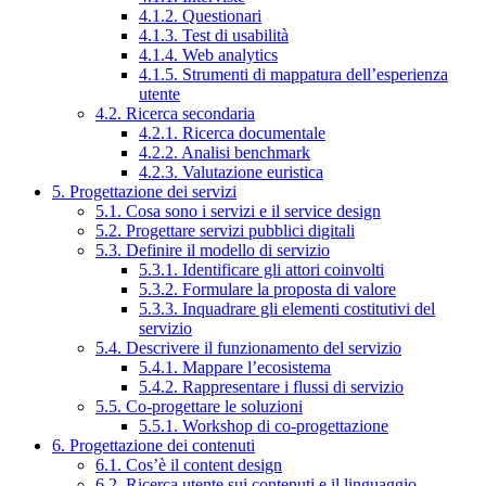
4.1.2. Questionari
4.1.3. Test di usabilità
4.1.4. Web analytics
4.1.5. Strumenti di mappatura dell’esperienza
utente
4.2. Ricerca secondaria
4.2.1. Ricerca documentale
4.2.2. Analisi benchmark
4.2.3. Valutazione euristica
5. Progettazione dei servizi
5.1. Cosa sono i servizi e il service design
5.2. Progettare servizi pubblici digitali
5.3. Definire il modello di servizio
5.3.1. Identificare gli attori coinvolti
5.3.2. Formulare la proposta di valore
5.3.3. Inquadrare gli elementi costitutivi del
servizio
5.4. Descrivere il funzionamento del servizio
5.4.1. Mappare l’ecosistema
5.4.2. Rappresentare i flussi di servizio
5.5. Co-progettare le soluzioni
5.5.1. Workshop di co-progettazione
6. Progettazione dei contenuti
6.1. Cos’è il content design
6.2. Ricerca utente sui contenuti e il linguaggio