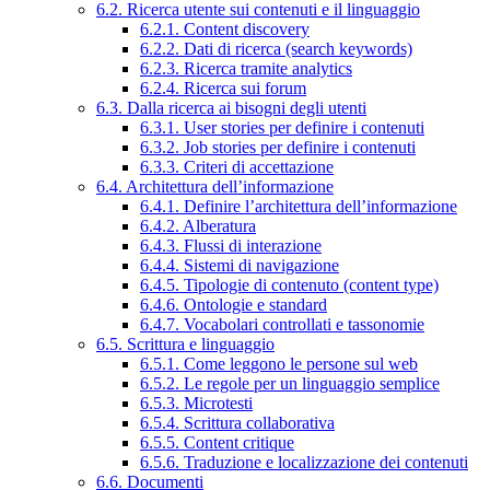
6.2. Ricerca utente sui contenuti e il linguaggio
6.2.1. Content discovery
6.2.2. Dati di ricerca (search keywords)
6.2.3. Ricerca tramite analytics
6.2.4. Ricerca sui forum
6.3. Dalla ricerca ai bisogni degli utenti
6.3.1. User stories per definire i contenuti
6.3.2. Job stories per definire i contenuti
6.3.3. Criteri di accettazione
6.4. Architettura dell’informazione
6.4.1. Definire l’architettura dell’informazione
6.4.2. Alberatura
6.4.3. Flussi di interazione
6.4.4. Sistemi di navigazione
6.4.5. Tipologie di contenuto (content type)
6.4.6. Ontologie e standard
6.4.7. Vocabolari controllati e tassonomie
6.5. Scrittura e linguaggio
6.5.1. Come leggono le persone sul web
6.5.2. Le regole per un linguaggio semplice
6.5.3. Microtesti
6.5.4. Scrittura collaborativa
6.5.5. Content critique
6.5.6. Traduzione e localizzazione dei contenuti
6.6. Documenti