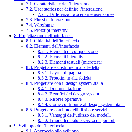
7.1. Caratteristiche dell’interazione
7.2. User stories per definire l’interazione
7.2.1. Differenza tra scenari e user stories
7.3. Flussi di interazione
7.4. Wireframe
7.5. Prototipi interattivi
8. Progettazione dell’interfaccia
8.1. Obiettivi dell’interfaccia
8.2. Elementi dell’interfaccia
8.2.1. Elementi di composizione
8.2.2. Elementi interattivi
8.2.3. Elementi testuali (microtesti)
8.3. Progettare e costruire in alta fedeltà
8.3.1. Layout di pagina
8.3.2. Prototipi in alta fedeltà
8.4. Progettare con il design system .italia
8.4.1. Documentazione
8.4.2. Benefici del design system
8.4.3. Risorse operative
8.4.4. Come contribuire al design system .italia
8.5. Progettare con i modelli di sito e servizi
8.5.1. Vantaggi dell’utilizzo dei modelli
8.5.2. I modelli di sito e servizi disponibili
9. Sviluppo dell’interfaccia
9.1. Approccio allo sviluppo