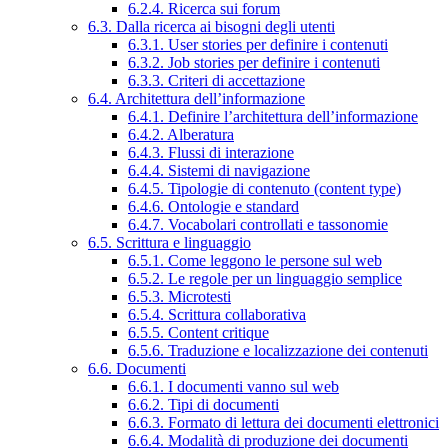
6.2.4. Ricerca sui forum
6.3. Dalla ricerca ai bisogni degli utenti
6.3.1. User stories per definire i contenuti
6.3.2. Job stories per definire i contenuti
6.3.3. Criteri di accettazione
6.4. Architettura dell’informazione
6.4.1. Definire l’architettura dell’informazione
6.4.2. Alberatura
6.4.3. Flussi di interazione
6.4.4. Sistemi di navigazione
6.4.5. Tipologie di contenuto (content type)
6.4.6. Ontologie e standard
6.4.7. Vocabolari controllati e tassonomie
6.5. Scrittura e linguaggio
6.5.1. Come leggono le persone sul web
6.5.2. Le regole per un linguaggio semplice
6.5.3. Microtesti
6.5.4. Scrittura collaborativa
6.5.5. Content critique
6.5.6. Traduzione e localizzazione dei contenuti
6.6. Documenti
6.6.1. I documenti vanno sul web
6.6.2. Tipi di documenti
6.6.3. Formato di lettura dei documenti elettronici
6.6.4. Modalità di produzione dei documenti