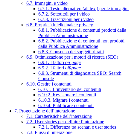
6.7. Immagini e video
6.7.1. Testo alternativo (alt text) per le immagini
6.7.2. Sottotitoli per i video
6.7.3. Trascrizioni per i video
6.8. Proprietà intellettuale e privacy
6.8.1. Pubblicazione di contenuti prodotti dalla
Pubblica Amministrazione
6.8.2. Pubblicazione di contenuti non prodotti
dalla Pubblica Amministrazione
6.8.3. Consenso dei soggetti ritratti
6.9. Ottimizzazione per i motori di ricerca (SEO)
6.9.1. I fattori
on-page
6.9.2. I fattori
off-page
6.9.3. Strumenti di diagnostica SEO: Search
Console
6.10. Gestire i contenuti
6.10.1. L’inventario dei contenuti
6.10.2. Revisionare i contenuti
6.10.3. Migrare i contenuti
6.10.4. Pubblicare i contenuti
7. Progettazione dell’interazione
7.1. Caratteristiche dell’interazione
7.2. User stories per definire l’interazione
7.2.1. Differenza tra scenari e user stories
7.3. Flussi di interazione