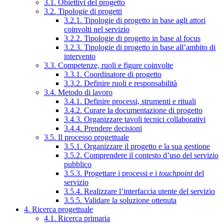
3.1. Obiettivi del progetto
3.2. Tipologie di progetti
3.2.1. Tipologie di progetto in base agli attori
coinvolti nel servizio
3.2.2. Tipologie di progetto in base al focus
3.2.3. Tipologie di progetto in base all’ambito di
intervento
3.3. Competenze, ruoli e figure coinvolte
3.3.1. Coordinatore di progetto
3.3.2. Definire ruoli e responsabilità
3.4. Metodo di lavoro
3.4.1. Definire processi, strumenti e rituali
3.4.2. Curare la documentazione di progetto
3.4.3. Organizzare tavoli tecnici collaborativi
3.4.4. Prendere decisioni
3.5. Il processo progettuale
3.5.1. Organizzare il progetto e la sua gestione
3.5.2. Comprendere il contesto d’uso del servizio
pubblico
3.5.3. Progettare i processi e i
touchpoint
del
servizio
3.5.4. Realizzare l’interfaccia utente del servizio
3.5.5. Validare la soluzione ottenuta
4. Ricerca progettuale
4.1. Ricerca primaria