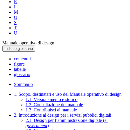
E
I
M
O
S
T
U
Manuale operativo di design
indici e glossario
contenuti
figure
tabelle
glossario
Sommario
1. Scopo, destinatari e uso del Manuale operativo di design
1.1. Versionamento e storico
1.2. Consultazione del manuale
1.3. Contribuisci al manuale
2. Introduzione al design per i servizi pubblici digitali
2.1. Design per l’amministrazione digitale (
e-
government
)