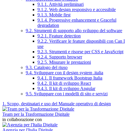
9.1.1. Attività preliminari
9.1.2. Web design responsivo e accessibile
9.1.3. Mobile first
9.1.4. Progressive enhancement e Graceful
degradation
9.2. Strumenti di supporto allo sviluppo del software
9.2.1. Feature detection
9.2.2. Verificare le feature disponibili con Can I
use
9.2.3. Strumenti e risorse per CSS e JavaScript
9.2.4. Supporto browser
9.2.5. Misurare le prestazioni
9.3. Catalogo del riuso
9.4. Sviluppare con il design system .italia
9.4.1. Il framework Bootstrap Italia
9.4.2. Il kit di sviluppo React
9.4.3. Il kit di sviluppo Angular
9.5. Sviluppare con i modelli di sito e servizi
1. Scopo, destinatari e uso del Manuale operativo di design
Team per la Trasformazione Digitale
in collaborazione con
Agenzia per l'Italia Digitale