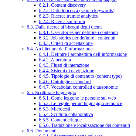
6.2.1. Content discovery
6.2.2. Dati di ricerca (search keywords)
6.2.3. Ricerca tramite analytics
6.2.4. Ricerca sui forum
6.3. Dalla ricerca ai bisogni degli utenti
6.3.1. User stories per definire i contenuti
6.3.2. Job stories per definire i contenuti
6.3.3. Criteri di accettazione
6.4. Architettura dell’informazione
6.4.1. Definire l’architettura dell’informazione
6.4.2. Alberatura
6.4.3. Flussi di interazione
6.4.4. Sistemi di navigazione
6.4.5. Tipologie di contenuto (content type)
6.4.6. Ontologie e standard
6.4.7. Vocabolari controllati e tassonomie
6.5. Scrittura e linguaggio
6.5.1. Come leggono le persone sul web
6.5.2. Le regole per un linguaggio semplice
6.5.3. Microtesti
6.5.4. Scrittura collaborativa
6.5.5. Content critique
6.5.6. Traduzione e localizzazione dei contenuti
6.6. Documenti