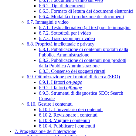
6.6.1. I documenti vanno sul web
6.6.2. Tipi di documenti
6.6.3. Formato di lettura dei documenti elettronici
6.6.4. Modalità di produzione dei documenti
6.7. Immagini e video
6.7.1. Testo alternativo (alt text) per le immagini
6.7.2. Sottotitoli per i video
6.7.3. Trascrizioni per i video
6.8. Proprietà intellettuale e privacy
6.8.1. Pubblicazione di contenuti prodotti dalla
Pubblica Amministrazione
6.8.2. Pubblicazione di contenuti non prodotti
dalla Pubblica Amministrazione
6.8.3. Consenso dei soggetti ritratti
6.9. Ottimizzazione per i motori di ricerca (SEO)
6.9.1. I fattori
on-page
6.9.2. I fattori
off-page
6.9.3. Strumenti di diagnostica SEO: Search
Console
6.10. Gestire i contenuti
6.10.1. L’inventario dei contenuti
6.10.2. Revisionare i contenuti
6.10.3. Migrare i contenuti
6.10.4. Pubblicare i contenuti
7. Progettazione dell’interazione