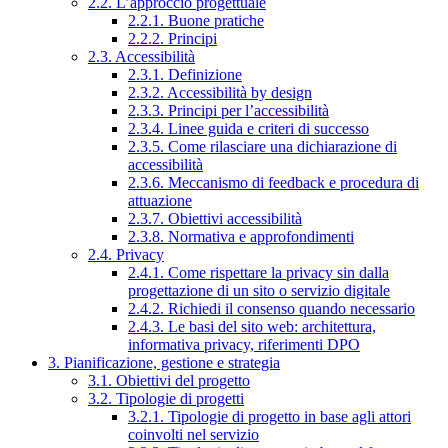
2.2. L’approccio progettuale
2.2.1. Buone pratiche
2.2.2. Principi
2.3. Accessibilità
2.3.1. Definizione
2.3.2. Accessibilità by design
2.3.3. Principi per l’accessibilità
2.3.4. Linee guida e criteri di successo
2.3.5. Come rilasciare una dichiarazione di
accessibilità
2.3.6. Meccanismo di feedback e procedura di
attuazione
2.3.7. Obiettivi accessibilità
2.3.8. Normativa e approfondimenti
2.4. Privacy
2.4.1. Come rispettare la privacy sin dalla
progettazione di un sito o servizio digitale
2.4.2. Richiedi il consenso quando necessario
2.4.3. Le basi del sito web: architettura,
informativa privacy, riferimenti DPO
3. Pianificazione, gestione e strategia
3.1. Obiettivi del progetto
3.2. Tipologie di progetti
3.2.1. Tipologie di progetto in base agli attori
coinvolti nel servizio