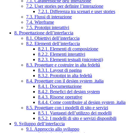
7.1. Caratteristiche dell’interazione
7.2. User stories per definire l’interazione
7.2.1. Differenza tra scenari e user stories
7.3. Flussi di interazione
7.4. Wireframe
7.5. Prototipi interattivi
8. Progettazione dell’interfaccia
8.1. Obiettivi dell’interfaccia
8.2. Elementi dell’interfaccia
8.2.1. Elementi di composizione
8.2.2. Elementi interattivi
8.2.3. Elementi testuali (microtesti)
8.3. Progettare e costruire in alta fedeltà
8.3.1. Layout di pagina
8.3.2. Prototipi in alta fedeltà
8.4. Progettare con il design system .italia
8.4.1. Documentazione
8.4.2. Benefici del design system
8.4.3. Risorse operative
8.4.4. Come contribuire al design system .italia
8.5. Progettare con i modelli di sito e servizi
8.5.1. Vantaggi dell’utilizzo dei modelli
8.5.2. I modelli di sito e servizi disponibili
9. Sviluppo dell’interfaccia
9.1. Approccio allo sviluppo