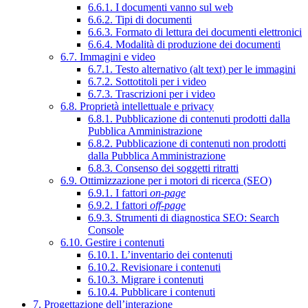
6.6.1. I documenti vanno sul web
6.6.2. Tipi di documenti
6.6.3. Formato di lettura dei documenti elettronici
6.6.4. Modalità di produzione dei documenti
6.7. Immagini e video
6.7.1. Testo alternativo (alt text) per le immagini
6.7.2. Sottotitoli per i video
6.7.3. Trascrizioni per i video
6.8. Proprietà intellettuale e privacy
6.8.1. Pubblicazione di contenuti prodotti dalla
Pubblica Amministrazione
6.8.2. Pubblicazione di contenuti non prodotti
dalla Pubblica Amministrazione
6.8.3. Consenso dei soggetti ritratti
6.9. Ottimizzazione per i motori di ricerca (SEO)
6.9.1. I fattori
on-page
6.9.2. I fattori
off-page
6.9.3. Strumenti di diagnostica SEO: Search
Console
6.10. Gestire i contenuti
6.10.1. L’inventario dei contenuti
6.10.2. Revisionare i contenuti
6.10.3. Migrare i contenuti
6.10.4. Pubblicare i contenuti
7. Progettazione dell’interazione