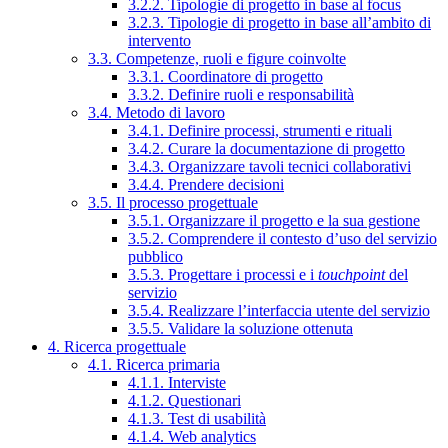
3.2.2. Tipologie di progetto in base al focus
3.2.3. Tipologie di progetto in base all’ambito di
intervento
3.3. Competenze, ruoli e figure coinvolte
3.3.1. Coordinatore di progetto
3.3.2. Definire ruoli e responsabilità
3.4. Metodo di lavoro
3.4.1. Definire processi, strumenti e rituali
3.4.2. Curare la documentazione di progetto
3.4.3. Organizzare tavoli tecnici collaborativi
3.4.4. Prendere decisioni
3.5. Il processo progettuale
3.5.1. Organizzare il progetto e la sua gestione
3.5.2. Comprendere il contesto d’uso del servizio
pubblico
3.5.3. Progettare i processi e i
touchpoint
del
servizio
3.5.4. Realizzare l’interfaccia utente del servizio
3.5.5. Validare la soluzione ottenuta
4. Ricerca progettuale
4.1. Ricerca primaria
4.1.1. Interviste
4.1.2. Questionari
4.1.3. Test di usabilità
4.1.4. Web analytics