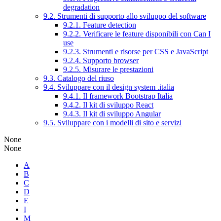
degradation
9.2. Strumenti di supporto allo sviluppo del software
9.2.1. Feature detection
9.2.2. Verificare le feature disponibili con Can I
use
9.2.3. Strumenti e risorse per CSS e JavaScript
9.2.4. Supporto browser
9.2.5. Misurare le prestazioni
9.3. Catalogo del riuso
9.4. Sviluppare con il design system .italia
9.4.1. Il framework Bootstrap Italia
9.4.2. Il kit di sviluppo React
9.4.3. Il kit di sviluppo Angular
9.5. Sviluppare con i modelli di sito e servizi
None
None
A
B
C
D
E
I
M