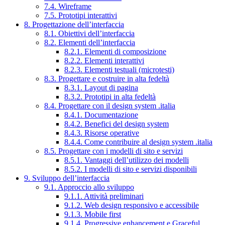
7.4. Wireframe
7.5. Prototipi interattivi
8. Progettazione dell’interfaccia
8.1. Obiettivi dell’interfaccia
8.2. Elementi dell’interfaccia
8.2.1. Elementi di composizione
8.2.2. Elementi interattivi
8.2.3. Elementi testuali (microtesti)
8.3. Progettare e costruire in alta fedeltà
8.3.1. Layout di pagina
8.3.2. Prototipi in alta fedeltà
8.4. Progettare con il design system .italia
8.4.1. Documentazione
8.4.2. Benefici del design system
8.4.3. Risorse operative
8.4.4. Come contribuire al design system .italia
8.5. Progettare con i modelli di sito e servizi
8.5.1. Vantaggi dell’utilizzo dei modelli
8.5.2. I modelli di sito e servizi disponibili
9. Sviluppo dell’interfaccia
9.1. Approccio allo sviluppo
9.1.1. Attività preliminari
9.1.2. Web design responsivo e accessibile
9.1.3. Mobile first
9.1.4. Progressive enhancement e Graceful