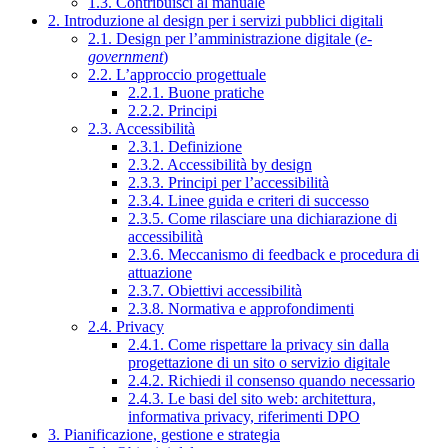
1.3. Contribuisci al manuale
2. Introduzione al design per i servizi pubblici digitali
2.1. Design per l’amministrazione digitale (
e-
government
)
2.2. L’approccio progettuale
2.2.1. Buone pratiche
2.2.2. Principi
2.3. Accessibilità
2.3.1. Definizione
2.3.2. Accessibilità by design
2.3.3. Principi per l’accessibilità
2.3.4. Linee guida e criteri di successo
2.3.5. Come rilasciare una dichiarazione di
accessibilità
2.3.6. Meccanismo di feedback e procedura di
attuazione
2.3.7. Obiettivi accessibilità
2.3.8. Normativa e approfondimenti
2.4. Privacy
2.4.1. Come rispettare la privacy sin dalla
progettazione di un sito o servizio digitale
2.4.2. Richiedi il consenso quando necessario
2.4.3. Le basi del sito web: architettura,
informativa privacy, riferimenti DPO
3. Pianificazione, gestione e strategia