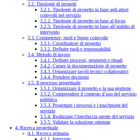
3.2. Tipologie di progetti
3.2.1. Tipologie di progetto in base agli attori
coinvolti nel servizio
3.2.2. Tipologie di progetto in base al focus
3.2.3. Tipologie di progetto in base all’ambito di
intervento
3.3. Competenze, ruoli e figure coinvolte
3.3.1. Coordinatore di progetto
3.3.2. Definire ruoli e responsabilità
3.4. Metodo di lavoro
3.4.1. Definire processi, strumenti e rituali
3.4.2. Curare la documentazione di progetto
3.4.3. Organizzare tavoli tecnici collaborativi
3.4.4. Prendere decisioni
3.5. Il processo progettuale
3.5.1. Organizzare il progetto e la sua gestione
3.5.2. Comprendere il contesto d’uso del servizio
pubblico
3.5.3. Progettare i processi e i
touchpoint
del
servizio
3.5.4. Realizzare l’interfaccia utente del servizio
3.5.5. Validare la soluzione ottenuta
4. Ricerca progettuale
4.1. Ricerca primaria
4.1.1. Interviste