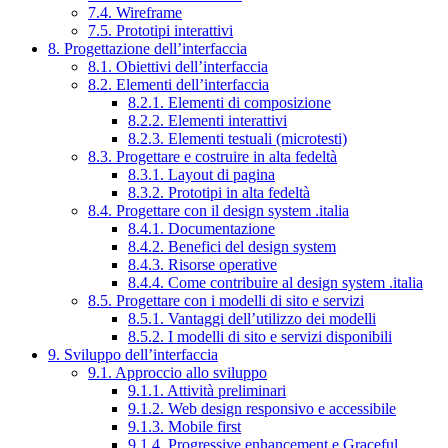
7.4. Wireframe
7.5. Prototipi interattivi
8. Progettazione dell’interfaccia
8.1. Obiettivi dell’interfaccia
8.2. Elementi dell’interfaccia
8.2.1. Elementi di composizione
8.2.2. Elementi interattivi
8.2.3. Elementi testuali (microtesti)
8.3. Progettare e costruire in alta fedeltà
8.3.1. Layout di pagina
8.3.2. Prototipi in alta fedeltà
8.4. Progettare con il design system .italia
8.4.1. Documentazione
8.4.2. Benefici del design system
8.4.3. Risorse operative
8.4.4. Come contribuire al design system .italia
8.5. Progettare con i modelli di sito e servizi
8.5.1. Vantaggi dell’utilizzo dei modelli
8.5.2. I modelli di sito e servizi disponibili
9. Sviluppo dell’interfaccia
9.1. Approccio allo sviluppo
9.1.1. Attività preliminari
9.1.2. Web design responsivo e accessibile
9.1.3. Mobile first
9.1.4. Progressive enhancement e Graceful