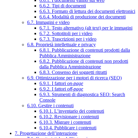
6.6.1. I documenti vanno sul web
6.6.2. Tipi di documenti
6.6.3. Formato di lettura dei documenti elettronici
6.6.4. Modalità di produzione dei documenti
6.7. Immagini e video
6.7.1. Testo alternativo (alt text) per le immagini
6.7.2. Sottotitoli per i video
6.7.3. Trascrizioni per i video
6.8. Proprietà intellettuale e privacy
6.8.1. Pubblicazione di contenuti prodotti dalla
Pubblica Amministrazione
6.8.2. Pubblicazione di contenuti non prodotti
dalla Pubblica Amministrazione
6.8.3. Consenso dei soggetti ritratti
6.9. Ottimizzazione per i motori di ricerca (SEO)
6.9.1. I fattori
on-page
6.9.2. I fattori
off-page
6.9.3. Strumenti di diagnostica SEO: Search
Console
6.10. Gestire i contenuti
6.10.1. L’inventario dei contenuti
6.10.2. Revisionare i contenuti
6.10.3. Migrare i contenuti
6.10.4. Pubblicare i contenuti
7. Progettazione dell’interazione