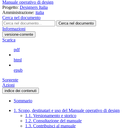
Manuale operativo di design
Progetto:
Designers Italia
Amministrazione:
italia
Cerca nel documento
Cerca nel documento
Informazioni
versione-corrente
Scarica
pdf
html
epub
Sorgente
Azioni
indice dei contenuti
Sommario
1. Scopo, destinatari e uso del Manuale operativo di design
1.1. Versionamento e storico
1.2. Consultazione del manuale
1.3. Contribuisci al manuale