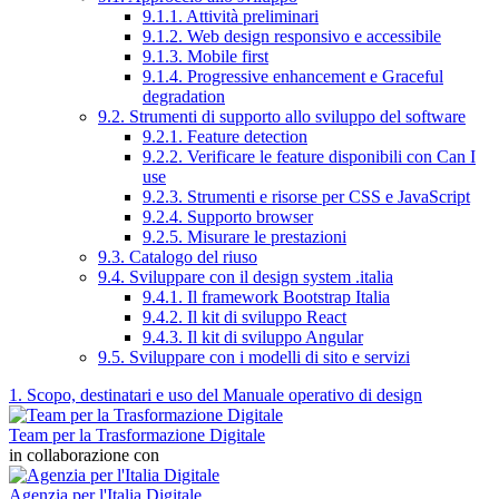
9.1.1. Attività preliminari
9.1.2. Web design responsivo e accessibile
9.1.3. Mobile first
9.1.4. Progressive enhancement e Graceful
degradation
9.2. Strumenti di supporto allo sviluppo del software
9.2.1. Feature detection
9.2.2. Verificare le feature disponibili con Can I
use
9.2.3. Strumenti e risorse per CSS e JavaScript
9.2.4. Supporto browser
9.2.5. Misurare le prestazioni
9.3. Catalogo del riuso
9.4. Sviluppare con il design system .italia
9.4.1. Il framework Bootstrap Italia
9.4.2. Il kit di sviluppo React
9.4.3. Il kit di sviluppo Angular
9.5. Sviluppare con i modelli di sito e servizi
1. Scopo, destinatari e uso del Manuale operativo di design
Team per la Trasformazione Digitale
in collaborazione con
Agenzia per l'Italia Digitale