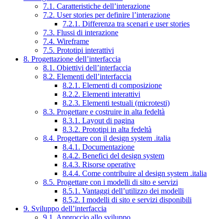
7.1. Caratteristiche dell’interazione
7.2. User stories per definire l’interazione
7.2.1. Differenza tra scenari e user stories
7.3. Flussi di interazione
7.4. Wireframe
7.5. Prototipi interattivi
8. Progettazione dell’interfaccia
8.1. Obiettivi dell’interfaccia
8.2. Elementi dell’interfaccia
8.2.1. Elementi di composizione
8.2.2. Elementi interattivi
8.2.3. Elementi testuali (microtesti)
8.3. Progettare e costruire in alta fedeltà
8.3.1. Layout di pagina
8.3.2. Prototipi in alta fedeltà
8.4. Progettare con il design system .italia
8.4.1. Documentazione
8.4.2. Benefici del design system
8.4.3. Risorse operative
8.4.4. Come contribuire al design system .italia
8.5. Progettare con i modelli di sito e servizi
8.5.1. Vantaggi dell’utilizzo dei modelli
8.5.2. I modelli di sito e servizi disponibili
9. Sviluppo dell’interfaccia
9.1. Approccio allo sviluppo