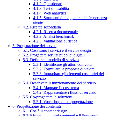
4.1.2. Questionari
4.1.3. Test di usabilità
4.1.4. Web analytics
4.1.5. Strumenti di mappatura dell’esperienza
utente
4.2. Ricerca secondaria
4.2.1. Ricerca documentale
4.2.2. Analisi benchmark
4.2.3. Valutazione euristica
5. Progettazione dei servizi
5.1. Cosa sono i servizi e il service design
5.2. Progettare servizi pubblici digitali
5.3. Definire il modello di servizio
5.3.1. Identificare gli attori coinvolti
5.3.2. Formulare la proposta di valore
5.3.3. Inquadrare gli elementi costitutivi del
servizio
5.4. Descrivere il funzionamento del servizio
5.4.1. Mappare l’ecosistema
5.4.2. Rappresentare i flussi di servizio
5.5. Co-progettare le soluzioni
5.5.1. Workshop di co-progettazione
6. Progettazione dei contenuti
6.1. Cos’è il content design
6.2. Ricerca utente sui contenuti e il linguaggio