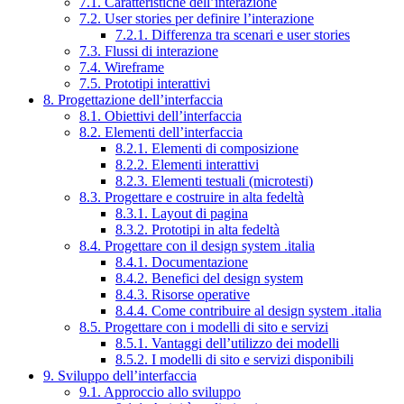
7.1. Caratteristiche dell’interazione
7.2. User stories per definire l’interazione
7.2.1. Differenza tra scenari e user stories
7.3. Flussi di interazione
7.4. Wireframe
7.5. Prototipi interattivi
8. Progettazione dell’interfaccia
8.1. Obiettivi dell’interfaccia
8.2. Elementi dell’interfaccia
8.2.1. Elementi di composizione
8.2.2. Elementi interattivi
8.2.3. Elementi testuali (microtesti)
8.3. Progettare e costruire in alta fedeltà
8.3.1. Layout di pagina
8.3.2. Prototipi in alta fedeltà
8.4. Progettare con il design system .italia
8.4.1. Documentazione
8.4.2. Benefici del design system
8.4.3. Risorse operative
8.4.4. Come contribuire al design system .italia
8.5. Progettare con i modelli di sito e servizi
8.5.1. Vantaggi dell’utilizzo dei modelli
8.5.2. I modelli di sito e servizi disponibili
9. Sviluppo dell’interfaccia
9.1. Approccio allo sviluppo