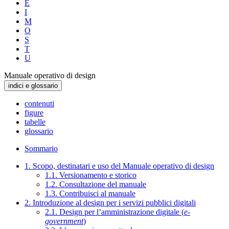
E
I
M
O
S
T
U
Manuale operativo di design
indici e glossario
contenuti
figure
tabelle
glossario
Sommario
1. Scopo, destinatari e uso del Manuale operativo di design
1.1. Versionamento e storico
1.2. Consultazione del manuale
1.3. Contribuisci al manuale
2. Introduzione al design per i servizi pubblici digitali
2.1. Design per l’amministrazione digitale (
e-
government
)