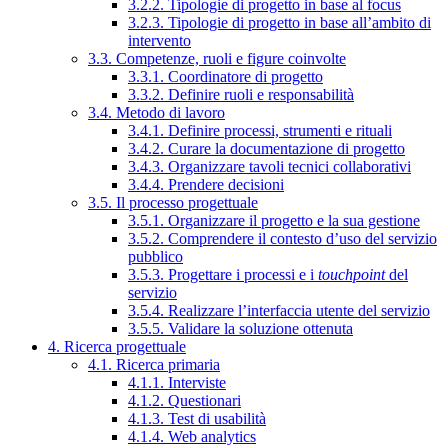
3.2.2. Tipologie di progetto in base al focus
3.2.3. Tipologie di progetto in base all’ambito di
intervento
3.3. Competenze, ruoli e figure coinvolte
3.3.1. Coordinatore di progetto
3.3.2. Definire ruoli e responsabilità
3.4. Metodo di lavoro
3.4.1. Definire processi, strumenti e rituali
3.4.2. Curare la documentazione di progetto
3.4.3. Organizzare tavoli tecnici collaborativi
3.4.4. Prendere decisioni
3.5. Il processo progettuale
3.5.1. Organizzare il progetto e la sua gestione
3.5.2. Comprendere il contesto d’uso del servizio
pubblico
3.5.3. Progettare i processi e i
touchpoint
del
servizio
3.5.4. Realizzare l’interfaccia utente del servizio
3.5.5. Validare la soluzione ottenuta
4. Ricerca progettuale
4.1. Ricerca primaria
4.1.1. Interviste
4.1.2. Questionari
4.1.3. Test di usabilità
4.1.4. Web analytics