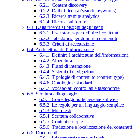
6.2.1. Content discovery
6.2.2. Dati di ricerca (search keywords)
6.2.3. Ricerca tramite analytics
6.2.4. Ricerca sui forum
6.3. Dalla ricerca ai bisogni degli utenti
6.3.1. User stories per definire i contenuti
6.3.2. Job stories per definire i contenuti
6.3.3. Criteri di accettazione
6.4. Architettura dell’informazione
6.4.1. Definire l’architettura dell’informazione
6.4.2. Alberatura
6.4.3. Flussi di interazione
6.4.4. Sistemi di navigazione
6.4.5. Tipologie di contenuto (content type)
6.4.6. Ontologie e standard
6.4.7. Vocabolari controllati e tassonomie
6.5. Scrittura e linguaggio
6.5.1. Come leggono le persone sul web
6.5.2. Le regole per un linguaggio semplice
6.5.3. Microtesti
6.5.4. Scrittura collaborativa
6.5.5. Content critique
6.5.6. Traduzione e localizzazione dei contenuti
6.6. Documenti