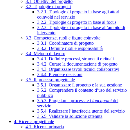
3.1. Obiettivi del progetto
3.2. Tipologie di progetti
3.2.1. Tipologie di progetto in base agli attori
coinvolti nel servizio
3.2.2. Tipologie di progetto in base al focus
3.2.3. Tipologie di progetto in base all’ambito di
intervento
3.3. Competenze, ruoli e figure coinvolte
3.3.1. Coordinatore di progetto
3.3.2. Definire ruoli e responsabilità
3.4. Metodo di lavoro
3.4.1. Definire processi, strumenti e rituali
3.4.2. Curare la documentazione di progetto
3.4.3. Organizzare tavoli tecnici collaborativi
3.4.4. Prendere decisioni
3.5. Il processo progettuale
3.5.1. Organizzare il progetto e la sua gestione
3.5.2. Comprendere il contesto d’uso del servizio
pubblico
3.5.3. Progettare i processi e i
touchpoint
del
servizio
3.5.4. Realizzare l’interfaccia utente del servizio
3.5.5. Validare la soluzione ottenuta
4. Ricerca progettuale
4.1. Ricerca primaria