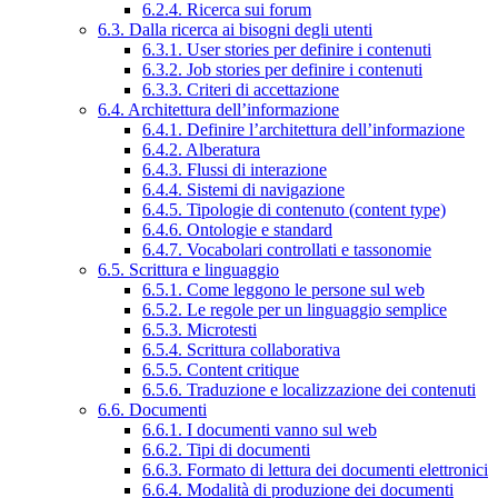
6.2.4. Ricerca sui forum
6.3. Dalla ricerca ai bisogni degli utenti
6.3.1. User stories per definire i contenuti
6.3.2. Job stories per definire i contenuti
6.3.3. Criteri di accettazione
6.4. Architettura dell’informazione
6.4.1. Definire l’architettura dell’informazione
6.4.2. Alberatura
6.4.3. Flussi di interazione
6.4.4. Sistemi di navigazione
6.4.5. Tipologie di contenuto (content type)
6.4.6. Ontologie e standard
6.4.7. Vocabolari controllati e tassonomie
6.5. Scrittura e linguaggio
6.5.1. Come leggono le persone sul web
6.5.2. Le regole per un linguaggio semplice
6.5.3. Microtesti
6.5.4. Scrittura collaborativa
6.5.5. Content critique
6.5.6. Traduzione e localizzazione dei contenuti
6.6. Documenti
6.6.1. I documenti vanno sul web
6.6.2. Tipi di documenti
6.6.3. Formato di lettura dei documenti elettronici
6.6.4. Modalità di produzione dei documenti