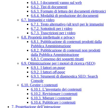
6.6.1. I documenti vanno sul web
6.6.2. Tipi di documenti
6.6.3. Formato di lettura dei documenti elettronici
6.6.4. Modalità di produzione dei documenti
6.7. Immagini e video
6.7.1. Testo alternativo (alt text) per le immagini
6.7.2. Sottotitoli per i video
6.7.3. Trascrizioni per i video
6.8. Proprietà intellettuale e privacy
6.8.1. Pubblicazione di contenuti prodotti dalla
Pubblica Amministrazione
6.8.2. Pubblicazione di contenuti non prodotti
dalla Pubblica Amministrazione
6.8.3. Consenso dei soggetti ritratti
6.9. Ottimizzazione per i motori di ricerca (SEO)
6.9.1. I fattori
on-page
6.9.2. I fattori
off-page
6.9.3. Strumenti di diagnostica SEO: Search
Console
6.10. Gestire i contenuti
6.10.1. L’inventario dei contenuti
6.10.2. Revisionare i contenuti
6.10.3. Migrare i contenuti
6.10.4. Pubblicare i contenuti
7. Progettazione dell’interazione