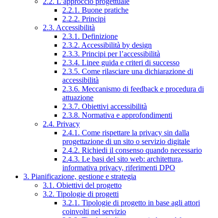
2.2. L’approccio progettuale
2.2.1. Buone pratiche
2.2.2. Principi
2.3. Accessibilità
2.3.1. Definizione
2.3.2. Accessibilità by design
2.3.3. Principi per l’accessibilità
2.3.4. Linee guida e criteri di successo
2.3.5. Come rilasciare una dichiarazione di
accessibilità
2.3.6. Meccanismo di feedback e procedura di
attuazione
2.3.7. Obiettivi accessibilità
2.3.8. Normativa e approfondimenti
2.4. Privacy
2.4.1. Come rispettare la privacy sin dalla
progettazione di un sito o servizio digitale
2.4.2. Richiedi il consenso quando necessario
2.4.3. Le basi del sito web: architettura,
informativa privacy, riferimenti DPO
3. Pianificazione, gestione e strategia
3.1. Obiettivi del progetto
3.2. Tipologie di progetti
3.2.1. Tipologie di progetto in base agli attori
coinvolti nel servizio