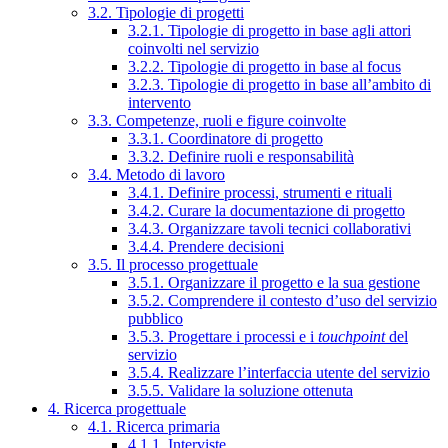
3.2. Tipologie di progetti
3.2.1. Tipologie di progetto in base agli attori
coinvolti nel servizio
3.2.2. Tipologie di progetto in base al focus
3.2.3. Tipologie di progetto in base all’ambito di
intervento
3.3. Competenze, ruoli e figure coinvolte
3.3.1. Coordinatore di progetto
3.3.2. Definire ruoli e responsabilità
3.4. Metodo di lavoro
3.4.1. Definire processi, strumenti e rituali
3.4.2. Curare la documentazione di progetto
3.4.3. Organizzare tavoli tecnici collaborativi
3.4.4. Prendere decisioni
3.5. Il processo progettuale
3.5.1. Organizzare il progetto e la sua gestione
3.5.2. Comprendere il contesto d’uso del servizio
pubblico
3.5.3. Progettare i processi e i
touchpoint
del
servizio
3.5.4. Realizzare l’interfaccia utente del servizio
3.5.5. Validare la soluzione ottenuta
4. Ricerca progettuale
4.1. Ricerca primaria
4.1.1. Interviste