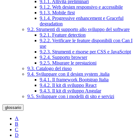
9.1.1. Attività preliminari
9.1.2. Web design responsivo e accessibile
9.1.3. Mobile first
9.1.4. Progressive enhancement e Graceful
degradation
9.2. Strumenti di supporto allo sviluppo del software
9.2.1. Feature detection
9.2.2. Verificare le feature disponibili con Can I
use
9.2.3. Strumenti e risorse per CSS e JavaScript
9.2.4. Supporto browser
9.2.5. Misurare le prestazioni
9.3. Catalogo del riuso
9.4. Sviluppare con il design system .italia
9.4.1. Il framework Bootstrap Italia
9.4.2. Il kit di sviluppo React
9.4.3. Il kit di sviluppo Angular
9.5. Sviluppare con i modelli di sito e servizi
glossario
A
B
C
D