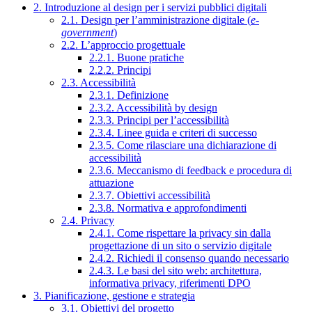
2. Introduzione al design per i servizi pubblici digitali
2.1. Design per l’amministrazione digitale (
e-
government
)
2.2. L’approccio progettuale
2.2.1. Buone pratiche
2.2.2. Principi
2.3. Accessibilità
2.3.1. Definizione
2.3.2. Accessibilità by design
2.3.3. Principi per l’accessibilità
2.3.4. Linee guida e criteri di successo
2.3.5. Come rilasciare una dichiarazione di
accessibilità
2.3.6. Meccanismo di feedback e procedura di
attuazione
2.3.7. Obiettivi accessibilità
2.3.8. Normativa e approfondimenti
2.4. Privacy
2.4.1. Come rispettare la privacy sin dalla
progettazione di un sito o servizio digitale
2.4.2. Richiedi il consenso quando necessario
2.4.3. Le basi del sito web: architettura,
informativa privacy, riferimenti DPO
3. Pianificazione, gestione e strategia
3.1. Obiettivi del progetto