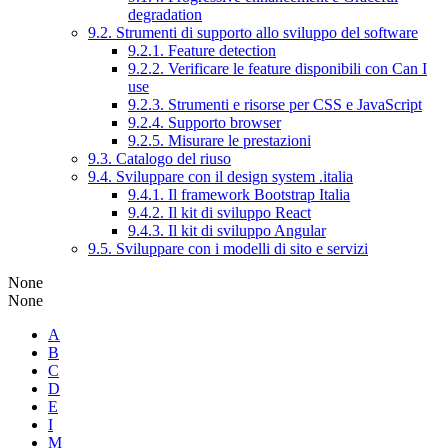
degradation
9.2. Strumenti di supporto allo sviluppo del software
9.2.1. Feature detection
9.2.2. Verificare le feature disponibili con Can I
use
9.2.3. Strumenti e risorse per CSS e JavaScript
9.2.4. Supporto browser
9.2.5. Misurare le prestazioni
9.3. Catalogo del riuso
9.4. Sviluppare con il design system .italia
9.4.1. Il framework Bootstrap Italia
9.4.2. Il kit di sviluppo React
9.4.3. Il kit di sviluppo Angular
9.5. Sviluppare con i modelli di sito e servizi
None
None
A
B
C
D
E
I
M