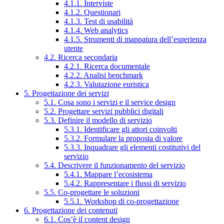
4.1.1. Interviste
4.1.2. Questionari
4.1.3. Test di usabilità
4.1.4. Web analytics
4.1.5. Strumenti di mappatura dell’esperienza
utente
4.2. Ricerca secondaria
4.2.1. Ricerca documentale
4.2.2. Analisi benchmark
4.2.3. Valutazione euristica
5. Progettazione dei servizi
5.1. Cosa sono i servizi e il service design
5.2. Progettare servizi pubblici digitali
5.3. Definire il modello di servizio
5.3.1. Identificare gli attori coinvolti
5.3.2. Formulare la proposta di valore
5.3.3. Inquadrare gli elementi costitutivi del
servizio
5.4. Descrivere il funzionamento del servizio
5.4.1. Mappare l’ecosistema
5.4.2. Rappresentare i flussi di servizio
5.5. Co-progettare le soluzioni
5.5.1. Workshop di co-progettazione
6. Progettazione dei contenuti
6.1. Cos’è il content design