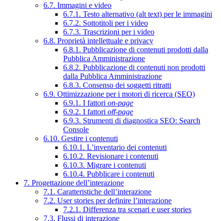
6.7. Immagini e video
6.7.1. Testo alternativo (alt text) per le immagini
6.7.2. Sottotitoli per i video
6.7.3. Trascrizioni per i video
6.8. Proprietà intellettuale e privacy
6.8.1. Pubblicazione di contenuti prodotti dalla
Pubblica Amministrazione
6.8.2. Pubblicazione di contenuti non prodotti
dalla Pubblica Amministrazione
6.8.3. Consenso dei soggetti ritratti
6.9. Ottimizzazione per i motori di ricerca (SEO)
6.9.1. I fattori
on-page
6.9.2. I fattori
off-page
6.9.3. Strumenti di diagnostica SEO: Search
Console
6.10. Gestire i contenuti
6.10.1. L’inventario dei contenuti
6.10.2. Revisionare i contenuti
6.10.3. Migrare i contenuti
6.10.4. Pubblicare i contenuti
7. Progettazione dell’interazione
7.1. Caratteristiche dell’interazione
7.2. User stories per definire l’interazione
7.2.1. Differenza tra scenari e user stories
7.3. Flussi di interazione