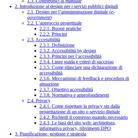
1.3. Contribuisci al manuale
2. Introduzione al design per i servizi pubblici digitali
2.1. Design per l’amministrazione digitale (
e-
government
)
2.2. L’approccio progettuale
2.2.1. Buone pratiche
2.2.2. Principi
2.3. Accessibilità
2.3.1. Definizione
2.3.2. Accessibilità by design
2.3.3. Principi per l’accessibilità
2.3.4. Linee guida e criteri di successo
2.3.5. Come rilasciare una dichiarazione di
accessibilità
2.3.6. Meccanismo di feedback e procedura di
attuazione
2.3.7. Obiettivi accessibilità
2.3.8. Normativa e approfondimenti
2.4. Privacy
2.4.1. Come rispettare la privacy sin dalla
progettazione di un sito o servizio digitale
2.4.2. Richiedi il consenso quando necessario
2.4.3. Le basi del sito web: architettura,
informativa privacy, riferimenti DPO
3. Pianificazione, gestione e strategia