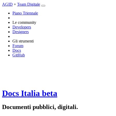
AGID
+
Team Digitale
Piano Triennale
Le community
Developers
Designers
Gli strumenti
Forum
Docs
GitHub
Docs Italia
beta
Documenti pubblici, digitali.