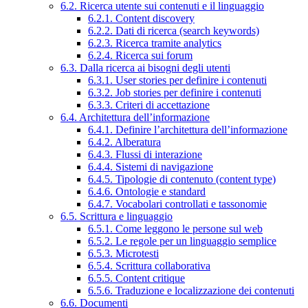
6.2. Ricerca utente sui contenuti e il linguaggio
6.2.1. Content discovery
6.2.2. Dati di ricerca (search keywords)
6.2.3. Ricerca tramite analytics
6.2.4. Ricerca sui forum
6.3. Dalla ricerca ai bisogni degli utenti
6.3.1. User stories per definire i contenuti
6.3.2. Job stories per definire i contenuti
6.3.3. Criteri di accettazione
6.4. Architettura dell’informazione
6.4.1. Definire l’architettura dell’informazione
6.4.2. Alberatura
6.4.3. Flussi di interazione
6.4.4. Sistemi di navigazione
6.4.5. Tipologie di contenuto (content type)
6.4.6. Ontologie e standard
6.4.7. Vocabolari controllati e tassonomie
6.5. Scrittura e linguaggio
6.5.1. Come leggono le persone sul web
6.5.2. Le regole per un linguaggio semplice
6.5.3. Microtesti
6.5.4. Scrittura collaborativa
6.5.5. Content critique
6.5.6. Traduzione e localizzazione dei contenuti
6.6. Documenti