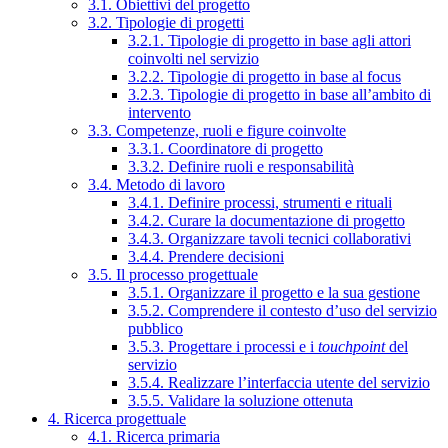
3.1. Obiettivi del progetto
3.2. Tipologie di progetti
3.2.1. Tipologie di progetto in base agli attori
coinvolti nel servizio
3.2.2. Tipologie di progetto in base al focus
3.2.3. Tipologie di progetto in base all’ambito di
intervento
3.3. Competenze, ruoli e figure coinvolte
3.3.1. Coordinatore di progetto
3.3.2. Definire ruoli e responsabilità
3.4. Metodo di lavoro
3.4.1. Definire processi, strumenti e rituali
3.4.2. Curare la documentazione di progetto
3.4.3. Organizzare tavoli tecnici collaborativi
3.4.4. Prendere decisioni
3.5. Il processo progettuale
3.5.1. Organizzare il progetto e la sua gestione
3.5.2. Comprendere il contesto d’uso del servizio
pubblico
3.5.3. Progettare i processi e i
touchpoint
del
servizio
3.5.4. Realizzare l’interfaccia utente del servizio
3.5.5. Validare la soluzione ottenuta
4. Ricerca progettuale
4.1. Ricerca primaria