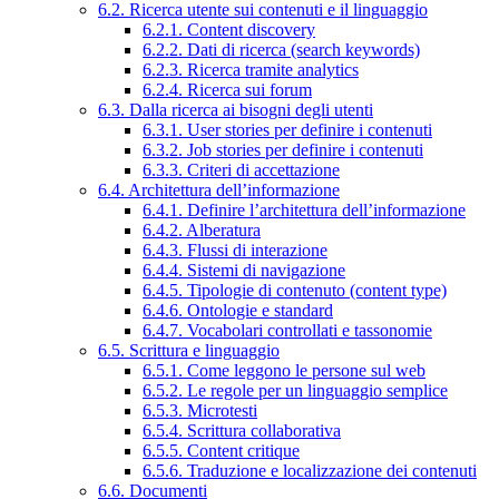
6.2. Ricerca utente sui contenuti e il linguaggio
6.2.1. Content discovery
6.2.2. Dati di ricerca (search keywords)
6.2.3. Ricerca tramite analytics
6.2.4. Ricerca sui forum
6.3. Dalla ricerca ai bisogni degli utenti
6.3.1. User stories per definire i contenuti
6.3.2. Job stories per definire i contenuti
6.3.3. Criteri di accettazione
6.4. Architettura dell’informazione
6.4.1. Definire l’architettura dell’informazione
6.4.2. Alberatura
6.4.3. Flussi di interazione
6.4.4. Sistemi di navigazione
6.4.5. Tipologie di contenuto (content type)
6.4.6. Ontologie e standard
6.4.7. Vocabolari controllati e tassonomie
6.5. Scrittura e linguaggio
6.5.1. Come leggono le persone sul web
6.5.2. Le regole per un linguaggio semplice
6.5.3. Microtesti
6.5.4. Scrittura collaborativa
6.5.5. Content critique
6.5.6. Traduzione e localizzazione dei contenuti
6.6. Documenti