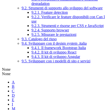
degradation
9.2. Strumenti di supporto allo sviluppo del software
9.2.1. Feature detection
9.2.2. Verificare le feature disponibili con Can I
use
9.2.3. Strumenti e risorse per CSS e JavaScript
9.2.4. Supporto browser
9.2.5. Misurare le prestazioni
9.3. Catalogo del riuso
9.4. Sviluppare con il design system .italia
9.4.1. Il framework Bootstrap Italia
9.4.2. Il kit di sviluppo React
9.4.3. Il kit di sviluppo Angular
9.5. Sviluppare con i modelli di sito e servizi
None
None
A
B
C
D
E
I
M