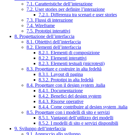
7.1. Caratteristiche dell’interazione
7.2. User stories per definire l’interazione
7.2.1. Differenza tra scenari e user stories
7.3. Flussi di interazione
7.4. Wireframe
7.5. Prototipi interattivi
8. Progettazione dell’interfaccia
8.1. Obiettivi dell’interfaccia
8.2. Elementi dell’interfaccia
8.2.1. Elementi di composizione
8.2.2. Elementi interattivi
8.2.3. Elementi testuali (microtesti)
8.3. Progettare e costruire in alta fedeltà
8.3.1. Layout di pagina
8.3.2. Prototipi in alta fedeltà
8.4. Progettare con il design system .italia
8.4.1. Documentazione
8.4.2. Benefici del design system
8.4.3. Risorse operative
8.4.4. Come contribuire al design system .italia
8.5. Progettare con i modelli di sito e servizi
8.5.1. Vantaggi dell’utilizzo dei modelli
8.5.2. I modelli di sito e servizi disponibili
9. Sviluppo dell’interfaccia
9.1. Approccio allo sviluppo