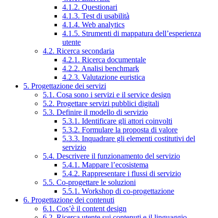
4.1.2. Questionari
4.1.3. Test di usabilità
4.1.4. Web analytics
4.1.5. Strumenti di mappatura dell’esperienza
utente
4.2. Ricerca secondaria
4.2.1. Ricerca documentale
4.2.2. Analisi benchmark
4.2.3. Valutazione euristica
5. Progettazione dei servizi
5.1. Cosa sono i servizi e il service design
5.2. Progettare servizi pubblici digitali
5.3. Definire il modello di servizio
5.3.1. Identificare gli attori coinvolti
5.3.2. Formulare la proposta di valore
5.3.3. Inquadrare gli elementi costitutivi del
servizio
5.4. Descrivere il funzionamento del servizio
5.4.1. Mappare l’ecosistema
5.4.2. Rappresentare i flussi di servizio
5.5. Co-progettare le soluzioni
5.5.1. Workshop di co-progettazione
6. Progettazione dei contenuti
6.1. Cos’è il content design
6.2. Ricerca utente sui contenuti e il linguaggio