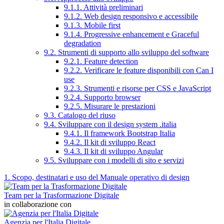
9.1.1. Attività preliminari
9.1.2. Web design responsivo e accessibile
9.1.3. Mobile first
9.1.4. Progressive enhancement e Graceful
degradation
9.2. Strumenti di supporto allo sviluppo del software
9.2.1. Feature detection
9.2.2. Verificare le feature disponibili con Can I
use
9.2.3. Strumenti e risorse per CSS e JavaScript
9.2.4. Supporto browser
9.2.5. Misurare le prestazioni
9.3. Catalogo del riuso
9.4. Sviluppare con il design system .italia
9.4.1. Il framework Bootstrap Italia
9.4.2. Il kit di sviluppo React
9.4.3. Il kit di sviluppo Angular
9.5. Sviluppare con i modelli di sito e servizi
1. Scopo, destinatari e uso del Manuale operativo di design
Team per la Trasformazione Digitale
in collaborazione con
Agenzia per l'Italia Digitale