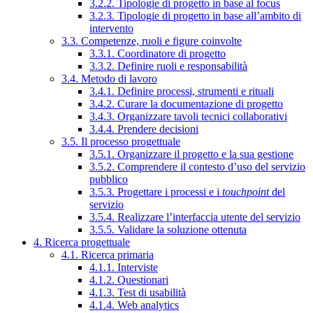
3.2.2. Tipologie di progetto in base al focus
3.2.3. Tipologie di progetto in base all’ambito di
intervento
3.3. Competenze, ruoli e figure coinvolte
3.3.1. Coordinatore di progetto
3.3.2. Definire ruoli e responsabilità
3.4. Metodo di lavoro
3.4.1. Definire processi, strumenti e rituali
3.4.2. Curare la documentazione di progetto
3.4.3. Organizzare tavoli tecnici collaborativi
3.4.4. Prendere decisioni
3.5. Il processo progettuale
3.5.1. Organizzare il progetto e la sua gestione
3.5.2. Comprendere il contesto d’uso del servizio
pubblico
3.5.3. Progettare i processi e i
touchpoint
del
servizio
3.5.4. Realizzare l’interfaccia utente del servizio
3.5.5. Validare la soluzione ottenuta
4. Ricerca progettuale
4.1. Ricerca primaria
4.1.1. Interviste
4.1.2. Questionari
4.1.3. Test di usabilità
4.1.4. Web analytics