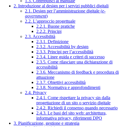
1.3. Contribuisci al manuale
2. Introduzione al design per i servizi pubblici digitali
2.1. Design per l’amministrazione digitale (
e-
government
)
2.2. L’approccio progettuale
2.2.1. Buone pratiche
2.2.2. Principi
2.3. Accessibilità
2.3.1. Definizione
2.3.2. Accessibilità by design
2.3.3. Principi per l’accessibilità
2.3.4. Linee guida e criteri di successo
2.3.5. Come rilasciare una dichiarazione di
accessibilità
2.3.6. Meccanismo di feedback e procedura di
attuazione
2.3.7. Obiettivi accessibilità
2.3.8. Normativa e approfondimenti
2.4. Privacy
2.4.1. Come rispettare la privacy sin dalla
progettazione di un sito o servizio digitale
2.4.2. Richiedi il consenso quando necessario
2.4.3. Le basi del sito web: architettura,
informativa privacy, riferimenti DPO
3. Pianificazione, gestione e strategia