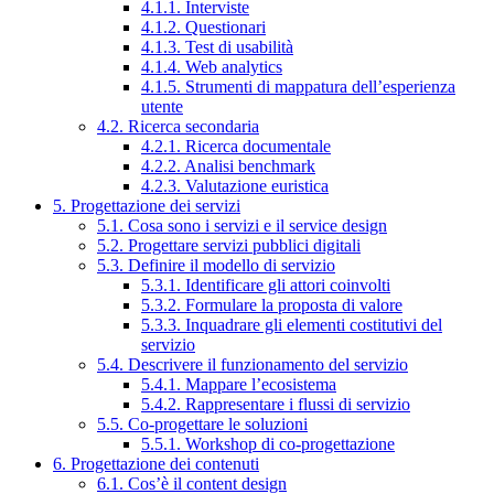
4.1.1. Interviste
4.1.2. Questionari
4.1.3. Test di usabilità
4.1.4. Web analytics
4.1.5. Strumenti di mappatura dell’esperienza
utente
4.2. Ricerca secondaria
4.2.1. Ricerca documentale
4.2.2. Analisi benchmark
4.2.3. Valutazione euristica
5. Progettazione dei servizi
5.1. Cosa sono i servizi e il service design
5.2. Progettare servizi pubblici digitali
5.3. Definire il modello di servizio
5.3.1. Identificare gli attori coinvolti
5.3.2. Formulare la proposta di valore
5.3.3. Inquadrare gli elementi costitutivi del
servizio
5.4. Descrivere il funzionamento del servizio
5.4.1. Mappare l’ecosistema
5.4.2. Rappresentare i flussi di servizio
5.5. Co-progettare le soluzioni
5.5.1. Workshop di co-progettazione
6. Progettazione dei contenuti
6.1. Cos’è il content design