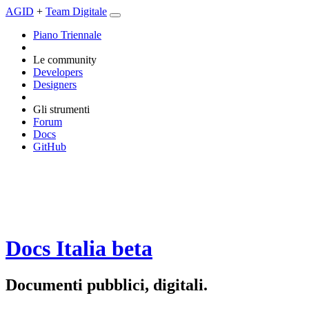
AGID
+
Team Digitale
Piano Triennale
Le community
Developers
Designers
Gli strumenti
Forum
Docs
GitHub
Docs Italia
beta
Documenti pubblici, digitali.