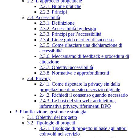
2.2. L’approccio progettuale
2.2.1. Buone pratiche
2.2.2. Principi
2.3. Accessibilità
2.3.1. Definizione
2.3.2. Accessibilità by design
2.3.3. Principi per l’accessibilità
2.3.4. Linee guida e criteri di successo
2.3.5. Come rilasciare una dichiarazione di
accessibilità
2.3.6. Meccanismo di feedback e procedura di
attuazione
2.3.7. Obiettivi accessibilità
2.3.8. Normativa e approfondimenti
2.4. Privacy
2.4.1. Come rispettare la privacy sin dalla
progettazione di un sito o servizio digitale
2.4.2. Richiedi il consenso quando necessario
2.4.3. Le basi del sito web: architettura,
informativa privacy, riferimenti DPO
3. Pianificazione, gestione e strategia
3.1. Obiettivi del progetto
3.2. Tipologie di progetti
3.2.1. Tipologie di progetto in base agli attori
coinvolti nel servizio