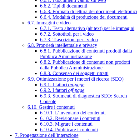
6.6.1. I documenti vanno sul web
6.6.2. Tipi di documenti
6.6.3. Formato di lettura dei documenti elettronici
6.6.4. Modalità di produzione dei documenti
6.7. Immagini e video
6.7.1. Testo alternativo (alt text) per le immagini
6.7.2. Sottotitoli per i video
6.7.3. Trascrizioni per i video
6.8. Proprietà intellettuale e privacy
6.8.1. Pubblicazione di contenuti prodotti dalla
Pubblica Amministrazione
6.8.2. Pubblicazione di contenuti non prodotti
dalla Pubblica Amministrazione
6.8.3. Consenso dei soggetti ritratti
6.9. Ottimizzazione per i motori di ricerca (SEO)
6.9.1. I fattori
on-page
6.9.2. I fattori
off-page
6.9.3. Strumenti di diagnostica SEO: Search
Console
6.10. Gestire i contenuti
6.10.1. L’inventario dei contenuti
6.10.2. Revisionare i contenuti
6.10.3. Migrare i contenuti
6.10.4. Pubblicare i contenuti
7. Progettazione dell’interazione