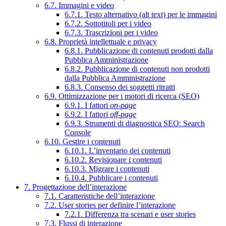
6.7. Immagini e video
6.7.1. Testo alternativo (alt text) per le immagini
6.7.2. Sottotitoli per i video
6.7.3. Trascrizioni per i video
6.8. Proprietà intellettuale e privacy
6.8.1. Pubblicazione di contenuti prodotti dalla
Pubblica Amministrazione
6.8.2. Pubblicazione di contenuti non prodotti
dalla Pubblica Amministrazione
6.8.3. Consenso dei soggetti ritratti
6.9. Ottimizzazione per i motori di ricerca (SEO)
6.9.1. I fattori
on-page
6.9.2. I fattori
off-page
6.9.3. Strumenti di diagnostica SEO: Search
Console
6.10. Gestire i contenuti
6.10.1. L’inventario dei contenuti
6.10.2. Revisionare i contenuti
6.10.3. Migrare i contenuti
6.10.4. Pubblicare i contenuti
7. Progettazione dell’interazione
7.1. Caratteristiche dell’interazione
7.2. User stories per definire l’interazione
7.2.1. Differenza tra scenari e user stories
7.3. Flussi di interazione