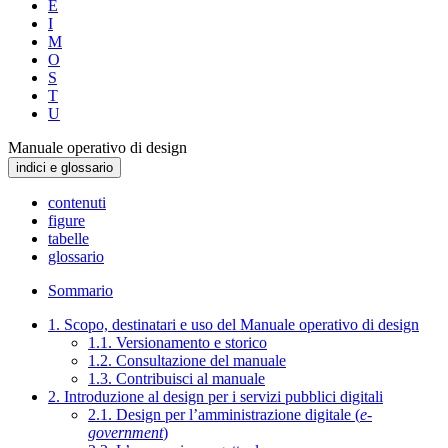
E
I
M
O
S
T
U
Manuale operativo di design
indici e glossario
contenuti
figure
tabelle
glossario
Sommario
1. Scopo, destinatari e uso del Manuale operativo di design
1.1. Versionamento e storico
1.2. Consultazione del manuale
1.3. Contribuisci al manuale
2. Introduzione al design per i servizi pubblici digitali
2.1. Design per l’amministrazione digitale (
e-
government
)