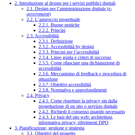
2. Introduzione al design per i servizi pubblici digitali
2.1. Design per l’amministrazione digitale (
e-
government
)
2.2. L’approccio progettuale
2.2.1. Buone pratiche
2.2.2. Principi
2.3. Accessibilità
2.3.1. Definizione
2.3.2. Accessibilità by design
2.3.3. Principi per l’accessibilità
2.3.4. Linee guida e criteri di successo
2.3.5. Come rilasciare una dichiarazione di
accessibilità
2.3.6. Meccanismo di feedback e procedura di
attuazione
2.3.7. Obiettivi accessibilità
2.3.8. Normativa e approfondimenti
2.4. Privacy
2.4.1. Come rispettare la privacy sin dalla
progettazione di un sito o servizio digitale
2.4.2. Richiedi il consenso quando necessario
2.4.3. Le basi del sito web: architettura,
informativa privacy, riferimenti DPO
3. Pianificazione, gestione e strategia
3.1. Obiettivi del progetto