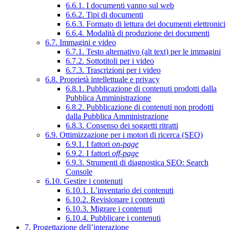
6.6.1. I documenti vanno sul web
6.6.2. Tipi di documenti
6.6.3. Formato di lettura dei documenti elettronici
6.6.4. Modalità di produzione dei documenti
6.7. Immagini e video
6.7.1. Testo alternativo (alt text) per le immagini
6.7.2. Sottotitoli per i video
6.7.3. Trascrizioni per i video
6.8. Proprietà intellettuale e privacy
6.8.1. Pubblicazione di contenuti prodotti dalla
Pubblica Amministrazione
6.8.2. Pubblicazione di contenuti non prodotti
dalla Pubblica Amministrazione
6.8.3. Consenso dei soggetti ritratti
6.9. Ottimizzazione per i motori di ricerca (SEO)
6.9.1. I fattori
on-page
6.9.2. I fattori
off-page
6.9.3. Strumenti di diagnostica SEO: Search
Console
6.10. Gestire i contenuti
6.10.1. L’inventario dei contenuti
6.10.2. Revisionare i contenuti
6.10.3. Migrare i contenuti
6.10.4. Pubblicare i contenuti
7. Progettazione dell’interazione