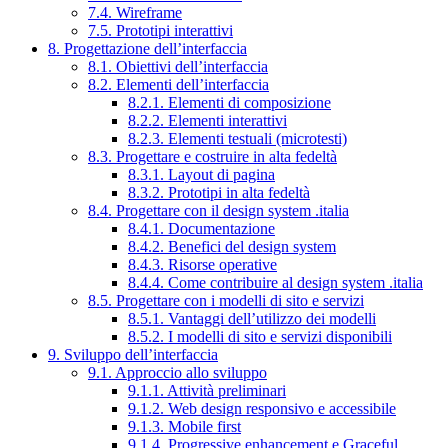
7.4. Wireframe
7.5. Prototipi interattivi
8. Progettazione dell’interfaccia
8.1. Obiettivi dell’interfaccia
8.2. Elementi dell’interfaccia
8.2.1. Elementi di composizione
8.2.2. Elementi interattivi
8.2.3. Elementi testuali (microtesti)
8.3. Progettare e costruire in alta fedeltà
8.3.1. Layout di pagina
8.3.2. Prototipi in alta fedeltà
8.4. Progettare con il design system .italia
8.4.1. Documentazione
8.4.2. Benefici del design system
8.4.3. Risorse operative
8.4.4. Come contribuire al design system .italia
8.5. Progettare con i modelli di sito e servizi
8.5.1. Vantaggi dell’utilizzo dei modelli
8.5.2. I modelli di sito e servizi disponibili
9. Sviluppo dell’interfaccia
9.1. Approccio allo sviluppo
9.1.1. Attività preliminari
9.1.2. Web design responsivo e accessibile
9.1.3. Mobile first
9.1.4. Progressive enhancement e Graceful