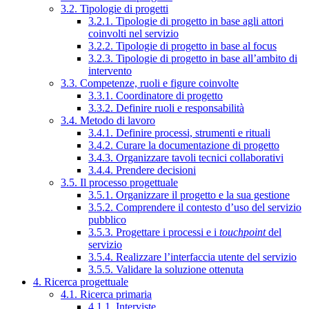
3.2. Tipologie di progetti
3.2.1. Tipologie di progetto in base agli attori
coinvolti nel servizio
3.2.2. Tipologie di progetto in base al focus
3.2.3. Tipologie di progetto in base all’ambito di
intervento
3.3. Competenze, ruoli e figure coinvolte
3.3.1. Coordinatore di progetto
3.3.2. Definire ruoli e responsabilità
3.4. Metodo di lavoro
3.4.1. Definire processi, strumenti e rituali
3.4.2. Curare la documentazione di progetto
3.4.3. Organizzare tavoli tecnici collaborativi
3.4.4. Prendere decisioni
3.5. Il processo progettuale
3.5.1. Organizzare il progetto e la sua gestione
3.5.2. Comprendere il contesto d’uso del servizio
pubblico
3.5.3. Progettare i processi e i
touchpoint
del
servizio
3.5.4. Realizzare l’interfaccia utente del servizio
3.5.5. Validare la soluzione ottenuta
4. Ricerca progettuale
4.1. Ricerca primaria
4.1.1. Interviste