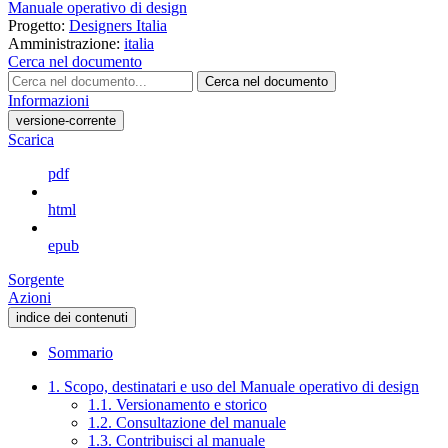
Manuale operativo di design
Progetto:
Designers Italia
Amministrazione:
italia
Cerca nel documento
Cerca nel documento
Informazioni
versione-corrente
Scarica
pdf
html
epub
Sorgente
Azioni
indice dei contenuti
Sommario
1. Scopo, destinatari e uso del Manuale operativo di design
1.1. Versionamento e storico
1.2. Consultazione del manuale
1.3. Contribuisci al manuale