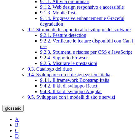
9.1.1. Attività preliminari
9.1.2. Web design responsivo e accessibile
9.1.3. Mobile first
9.1.4. Progressive enhancement e Graceful
degradation
9.2. Strumenti di supporto allo sviluppo del software
9.2.1. Feature detection
9.2.2. Verificare le feature disponibili con Can I
use
9.2.3. Strumenti e risorse per CSS e JavaScript
9.2.4. Supporto browser
9.2.5. Misurare le prestazioni
9.3. Catalogo del riuso
9.4. Sviluppare con il design system .italia
9.4.1. Il framework Bootstrap Italia
9.4.2. Il kit di sviluppo React
9.4.3. Il kit di sviluppo Angular
9.5. Sviluppare con i modelli di sito e servizi
glossario
A
B
C
D