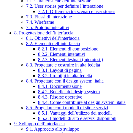
7.1. Caratteristiche dell’interazione
7.2. User stories per definire l’interazione
7.2.1. Differenza tra scenari e user stories
7.3. Flussi di interazione
7.4. Wireframe
7.5. Prototipi interattivi
8. Progettazione dell’interfaccia
8.1. Obiettivi dell’interfaccia
8.2. Elementi dell’interfaccia
8.2.1. Elementi di composizione
8.2.2. Elementi interattivi
8.2.3. Elementi testuali (microtesti)
8.3. Progettare e costruire in alta fedeltà
8.3.1. Layout di pagina
8.3.2. Prototipi in alta fedeltà
8.4. Progettare con il design system .italia
8.4.1. Documentazione
8.4.2. Benefici del design system
8.4.3. Risorse operative
8.4.4. Come contribuire al design system .italia
8.5. Progettare con i modelli di sito e servizi
8.5.1. Vantaggi dell’utilizzo dei modelli
8.5.2. I modelli di sito e servizi disponibili
9. Sviluppo dell’interfaccia
9.1. Approccio allo sviluppo