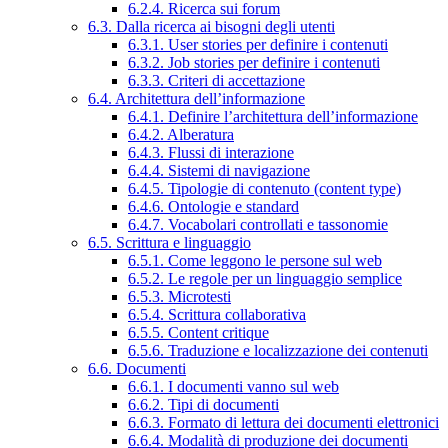
6.2.4. Ricerca sui forum
6.3. Dalla ricerca ai bisogni degli utenti
6.3.1. User stories per definire i contenuti
6.3.2. Job stories per definire i contenuti
6.3.3. Criteri di accettazione
6.4. Architettura dell’informazione
6.4.1. Definire l’architettura dell’informazione
6.4.2. Alberatura
6.4.3. Flussi di interazione
6.4.4. Sistemi di navigazione
6.4.5. Tipologie di contenuto (content type)
6.4.6. Ontologie e standard
6.4.7. Vocabolari controllati e tassonomie
6.5. Scrittura e linguaggio
6.5.1. Come leggono le persone sul web
6.5.2. Le regole per un linguaggio semplice
6.5.3. Microtesti
6.5.4. Scrittura collaborativa
6.5.5. Content critique
6.5.6. Traduzione e localizzazione dei contenuti
6.6. Documenti
6.6.1. I documenti vanno sul web
6.6.2. Tipi di documenti
6.6.3. Formato di lettura dei documenti elettronici
6.6.4. Modalità di produzione dei documenti