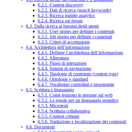
6.2.1. Content discovery
6.2.2. Dati di ricerca (search keywords)
6.2.3. Ricerca tramite analytics
6.2.4. Ricerca sui forum
6.3. Dalla ricerca ai bisogni degli utenti
6.3.1. User stories per definire i contenuti
6.3.2. Job stories per definire i contenuti
6.3.3. Criteri di accettazione
6.4. Architettura dell’informazione
6.4.1. Definire l’architettura dell’informazione
6.4.2. Alberatura
6.4.3. Flussi di interazione
6.4.4. Sistemi di navigazione
6.4.5. Tipologie di contenuto (content type)
6.4.6. Ontologie e standard
6.4.7. Vocabolari controllati e tassonomie
6.5. Scrittura e linguaggio
6.5.1. Come leggono le persone sul web
6.5.2. Le regole per un linguaggio semplice
6.5.3. Microtesti
6.5.4. Scrittura collaborativa
6.5.5. Content critique
6.5.6. Traduzione e localizzazione dei contenuti
6.6. Documenti