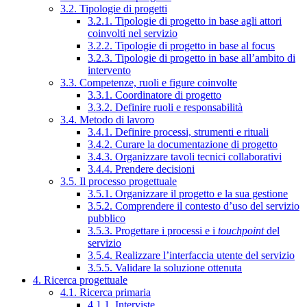
3.2. Tipologie di progetti
3.2.1. Tipologie di progetto in base agli attori
coinvolti nel servizio
3.2.2. Tipologie di progetto in base al focus
3.2.3. Tipologie di progetto in base all’ambito di
intervento
3.3. Competenze, ruoli e figure coinvolte
3.3.1. Coordinatore di progetto
3.3.2. Definire ruoli e responsabilità
3.4. Metodo di lavoro
3.4.1. Definire processi, strumenti e rituali
3.4.2. Curare la documentazione di progetto
3.4.3. Organizzare tavoli tecnici collaborativi
3.4.4. Prendere decisioni
3.5. Il processo progettuale
3.5.1. Organizzare il progetto e la sua gestione
3.5.2. Comprendere il contesto d’uso del servizio
pubblico
3.5.3. Progettare i processi e i
touchpoint
del
servizio
3.5.4. Realizzare l’interfaccia utente del servizio
3.5.5. Validare la soluzione ottenuta
4. Ricerca progettuale
4.1. Ricerca primaria
4.1.1. Interviste