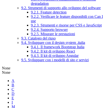
degradation
9.2. Strumenti di supporto allo sviluppo del software
9.2.1. Feature detection
9.2.2. Verificare le feature disponibili con Can I
use
9.2.3. Strumenti e risorse per CSS e JavaScript
9.2.4. Supporto browser
9.2.5. Misurare le prestazioni
9.3. Catalogo del riuso
9.4. Sviluppare con il design system .italia
9.4.1. Il framework Bootstrap Italia
9.4.2. Il kit di sviluppo React
9.4.3. Il kit di sviluppo Angular
9.5. Sviluppare con i modelli di sito e servizi
None
None
A
B
C
D
E
I
M