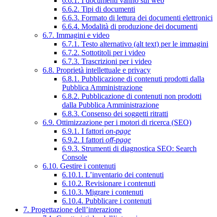
6.6.1. I documenti vanno sul web
6.6.2. Tipi di documenti
6.6.3. Formato di lettura dei documenti elettronici
6.6.4. Modalità di produzione dei documenti
6.7. Immagini e video
6.7.1. Testo alternativo (alt text) per le immagini
6.7.2. Sottotitoli per i video
6.7.3. Trascrizioni per i video
6.8. Proprietà intellettuale e privacy
6.8.1. Pubblicazione di contenuti prodotti dalla
Pubblica Amministrazione
6.8.2. Pubblicazione di contenuti non prodotti
dalla Pubblica Amministrazione
6.8.3. Consenso dei soggetti ritratti
6.9. Ottimizzazione per i motori di ricerca (SEO)
6.9.1. I fattori
on-page
6.9.2. I fattori
off-page
6.9.3. Strumenti di diagnostica SEO: Search
Console
6.10. Gestire i contenuti
6.10.1. L’inventario dei contenuti
6.10.2. Revisionare i contenuti
6.10.3. Migrare i contenuti
6.10.4. Pubblicare i contenuti
7. Progettazione dell’interazione