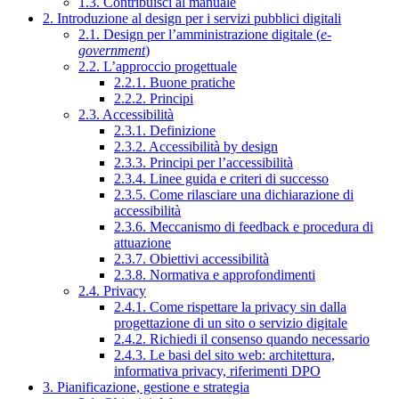
1.3. Contribuisci al manuale
2. Introduzione al design per i servizi pubblici digitali
2.1. Design per l’amministrazione digitale (
e-
government
)
2.2. L’approccio progettuale
2.2.1. Buone pratiche
2.2.2. Principi
2.3. Accessibilità
2.3.1. Definizione
2.3.2. Accessibilità by design
2.3.3. Principi per l’accessibilità
2.3.4. Linee guida e criteri di successo
2.3.5. Come rilasciare una dichiarazione di
accessibilità
2.3.6. Meccanismo di feedback e procedura di
attuazione
2.3.7. Obiettivi accessibilità
2.3.8. Normativa e approfondimenti
2.4. Privacy
2.4.1. Come rispettare la privacy sin dalla
progettazione di un sito o servizio digitale
2.4.2. Richiedi il consenso quando necessario
2.4.3. Le basi del sito web: architettura,
informativa privacy, riferimenti DPO
3. Pianificazione, gestione e strategia