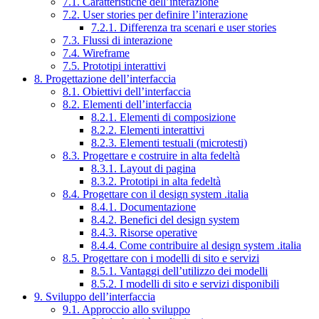
7.1. Caratteristiche dell’interazione
7.2. User stories per definire l’interazione
7.2.1. Differenza tra scenari e user stories
7.3. Flussi di interazione
7.4. Wireframe
7.5. Prototipi interattivi
8. Progettazione dell’interfaccia
8.1. Obiettivi dell’interfaccia
8.2. Elementi dell’interfaccia
8.2.1. Elementi di composizione
8.2.2. Elementi interattivi
8.2.3. Elementi testuali (microtesti)
8.3. Progettare e costruire in alta fedeltà
8.3.1. Layout di pagina
8.3.2. Prototipi in alta fedeltà
8.4. Progettare con il design system .italia
8.4.1. Documentazione
8.4.2. Benefici del design system
8.4.3. Risorse operative
8.4.4. Come contribuire al design system .italia
8.5. Progettare con i modelli di sito e servizi
8.5.1. Vantaggi dell’utilizzo dei modelli
8.5.2. I modelli di sito e servizi disponibili
9. Sviluppo dell’interfaccia
9.1. Approccio allo sviluppo