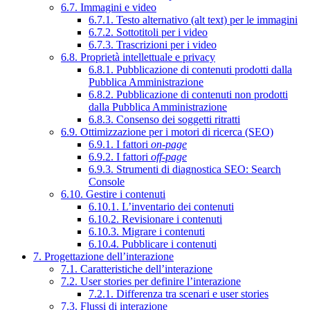
6.7. Immagini e video
6.7.1. Testo alternativo (alt text) per le immagini
6.7.2. Sottotitoli per i video
6.7.3. Trascrizioni per i video
6.8. Proprietà intellettuale e privacy
6.8.1. Pubblicazione di contenuti prodotti dalla
Pubblica Amministrazione
6.8.2. Pubblicazione di contenuti non prodotti
dalla Pubblica Amministrazione
6.8.3. Consenso dei soggetti ritratti
6.9. Ottimizzazione per i motori di ricerca (SEO)
6.9.1. I fattori
on-page
6.9.2. I fattori
off-page
6.9.3. Strumenti di diagnostica SEO: Search
Console
6.10. Gestire i contenuti
6.10.1. L’inventario dei contenuti
6.10.2. Revisionare i contenuti
6.10.3. Migrare i contenuti
6.10.4. Pubblicare i contenuti
7. Progettazione dell’interazione
7.1. Caratteristiche dell’interazione
7.2. User stories per definire l’interazione
7.2.1. Differenza tra scenari e user stories
7.3. Flussi di interazione