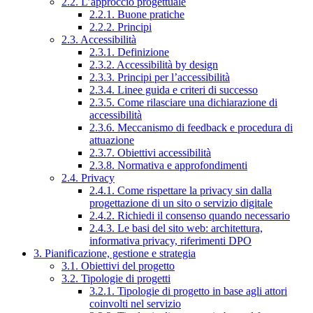
2.2. L’approccio progettuale
2.2.1. Buone pratiche
2.2.2. Principi
2.3. Accessibilità
2.3.1. Definizione
2.3.2. Accessibilità by design
2.3.3. Principi per l’accessibilità
2.3.4. Linee guida e criteri di successo
2.3.5. Come rilasciare una dichiarazione di
accessibilità
2.3.6. Meccanismo di feedback e procedura di
attuazione
2.3.7. Obiettivi accessibilità
2.3.8. Normativa e approfondimenti
2.4. Privacy
2.4.1. Come rispettare la privacy sin dalla
progettazione di un sito o servizio digitale
2.4.2. Richiedi il consenso quando necessario
2.4.3. Le basi del sito web: architettura,
informativa privacy, riferimenti DPO
3. Pianificazione, gestione e strategia
3.1. Obiettivi del progetto
3.2. Tipologie di progetti
3.2.1. Tipologie di progetto in base agli attori
coinvolti nel servizio