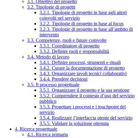
3.1. Obiettivi del progetto
3.2. Tipologie di progetti
3.2.1. Tipologie di progetto in base agli attori
coinvolti nel servizio
3.2.2. Tipologie di progetto in base al focus
3.2.3. Tipologie di progetto in base all’ambito di
intervento
3.3. Competenze, ruoli e figure coinvolte
3.3.1. Coordinatore di progetto
3.3.2. Definire ruoli e responsabilità
3.4. Metodo di lavoro
3.4.1. Definire processi, strumenti e rituali
3.4.2. Curare la documentazione di progetto
3.4.3. Organizzare tavoli tecnici collaborativi
3.4.4. Prendere decisioni
3.5. Il processo progettuale
3.5.1. Organizzare il progetto e la sua gestione
3.5.2. Comprendere il contesto d’uso del servizio
pubblico
3.5.3. Progettare i processi e i
touchpoint
del
servizio
3.5.4. Realizzare l’interfaccia utente del servizio
3.5.5. Validare la soluzione ottenuta
4. Ricerca progettuale
4.1. Ricerca primaria