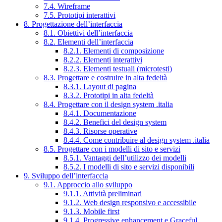
7.4. Wireframe
7.5. Prototipi interattivi
8. Progettazione dell’interfaccia
8.1. Obiettivi dell’interfaccia
8.2. Elementi dell’interfaccia
8.2.1. Elementi di composizione
8.2.2. Elementi interattivi
8.2.3. Elementi testuali (microtesti)
8.3. Progettare e costruire in alta fedeltà
8.3.1. Layout di pagina
8.3.2. Prototipi in alta fedeltà
8.4. Progettare con il design system .italia
8.4.1. Documentazione
8.4.2. Benefici del design system
8.4.3. Risorse operative
8.4.4. Come contribuire al design system .italia
8.5. Progettare con i modelli di sito e servizi
8.5.1. Vantaggi dell’utilizzo dei modelli
8.5.2. I modelli di sito e servizi disponibili
9. Sviluppo dell’interfaccia
9.1. Approccio allo sviluppo
9.1.1. Attività preliminari
9.1.2. Web design responsivo e accessibile
9.1.3. Mobile first
9.1.4. Progressive enhancement e Graceful