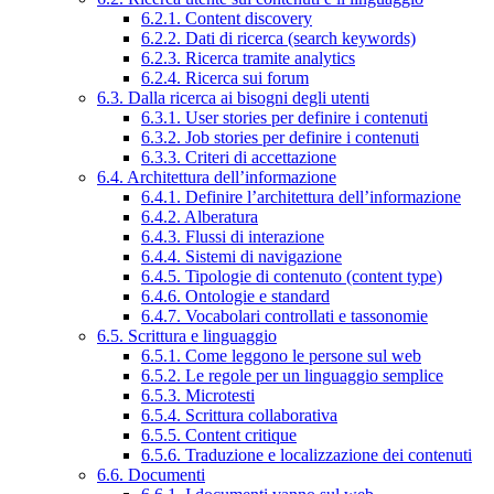
6.2.1. Content discovery
6.2.2. Dati di ricerca (search keywords)
6.2.3. Ricerca tramite analytics
6.2.4. Ricerca sui forum
6.3. Dalla ricerca ai bisogni degli utenti
6.3.1. User stories per definire i contenuti
6.3.2. Job stories per definire i contenuti
6.3.3. Criteri di accettazione
6.4. Architettura dell’informazione
6.4.1. Definire l’architettura dell’informazione
6.4.2. Alberatura
6.4.3. Flussi di interazione
6.4.4. Sistemi di navigazione
6.4.5. Tipologie di contenuto (content type)
6.4.6. Ontologie e standard
6.4.7. Vocabolari controllati e tassonomie
6.5. Scrittura e linguaggio
6.5.1. Come leggono le persone sul web
6.5.2. Le regole per un linguaggio semplice
6.5.3. Microtesti
6.5.4. Scrittura collaborativa
6.5.5. Content critique
6.5.6. Traduzione e localizzazione dei contenuti
6.6. Documenti