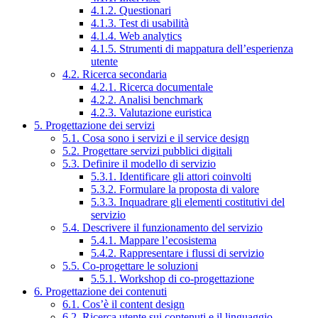
4.1.2. Questionari
4.1.3. Test di usabilità
4.1.4. Web analytics
4.1.5. Strumenti di mappatura dell’esperienza
utente
4.2. Ricerca secondaria
4.2.1. Ricerca documentale
4.2.2. Analisi benchmark
4.2.3. Valutazione euristica
5. Progettazione dei servizi
5.1. Cosa sono i servizi e il service design
5.2. Progettare servizi pubblici digitali
5.3. Definire il modello di servizio
5.3.1. Identificare gli attori coinvolti
5.3.2. Formulare la proposta di valore
5.3.3. Inquadrare gli elementi costitutivi del
servizio
5.4. Descrivere il funzionamento del servizio
5.4.1. Mappare l’ecosistema
5.4.2. Rappresentare i flussi di servizio
5.5. Co-progettare le soluzioni
5.5.1. Workshop di co-progettazione
6. Progettazione dei contenuti
6.1. Cos’è il content design
6.2. Ricerca utente sui contenuti e il linguaggio