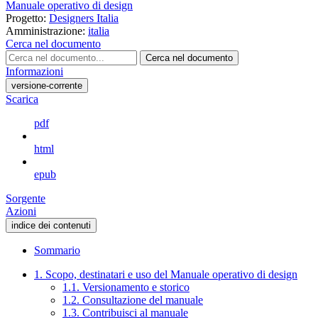
Manuale operativo di design
Progetto:
Designers Italia
Amministrazione:
italia
Cerca nel documento
Cerca nel documento
Informazioni
versione-corrente
Scarica
pdf
html
epub
Sorgente
Azioni
indice dei contenuti
Sommario
1. Scopo, destinatari e uso del Manuale operativo di design
1.1. Versionamento e storico
1.2. Consultazione del manuale
1.3. Contribuisci al manuale