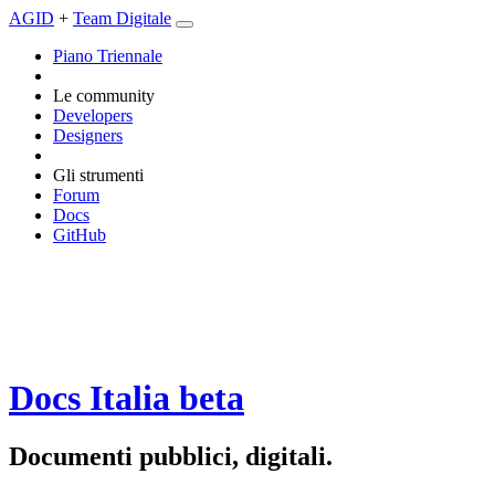
AGID
+
Team Digitale
Piano Triennale
Le community
Developers
Designers
Gli strumenti
Forum
Docs
GitHub
Docs Italia
beta
Documenti pubblici, digitali.