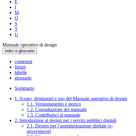
E
I
M
O
S
T
U
Manuale operativo di design
indici e glossario
contenuti
figure
tabelle
glossario
Sommario
1. Scopo, destinatari e uso del Manuale operativo di design
1.1. Versionamento e storico
1.2. Consultazione del manuale
1.3. Contribuisci al manuale
2. Introduzione al design per i servizi pubblici digitali
2.1. Design per l’amministrazione digitale (
e-
government
)