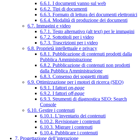
6.6.1. I documenti vanno sul web
6.6.2. Tipi di documenti
6.6.3. Formato di lettura dei documenti elettronici
6.6.4. Modalità di produzione dei documenti
6.7. Immagini e video
6.7.1. Testo alternativo (alt text) per le immagini
6.7.2. Sottotitoli per i video
6.7.3. Trascrizioni per i video
6.8. Proprietà intellettuale e privacy
6.8.1. Pubblicazione di contenuti prodotti dalla
Pubblica Amministrazione
6.8.2. Pubblicazione di contenuti non prodotti
dalla Pubblica Amministrazione
6.8.3. Consenso dei soggetti ritratti
6.9. Ottimizzazione per i motori di ricerca (SEO)
6.9.1. I fattori
on-page
6.9.2. I fattori
off-page
6.9.3. Strumenti di diagnostica SEO: Search
Console
6.10. Gestire i contenuti
6.10.1. L’inventario dei contenuti
6.10.2. Revisionare i contenuti
6.10.3. Migrare i contenuti
6.10.4. Pubblicare i contenuti
7. Progettazione dell’interazione