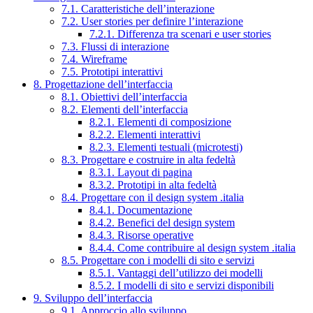
7.1. Caratteristiche dell’interazione
7.2. User stories per definire l’interazione
7.2.1. Differenza tra scenari e user stories
7.3. Flussi di interazione
7.4. Wireframe
7.5. Prototipi interattivi
8. Progettazione dell’interfaccia
8.1. Obiettivi dell’interfaccia
8.2. Elementi dell’interfaccia
8.2.1. Elementi di composizione
8.2.2. Elementi interattivi
8.2.3. Elementi testuali (microtesti)
8.3. Progettare e costruire in alta fedeltà
8.3.1. Layout di pagina
8.3.2. Prototipi in alta fedeltà
8.4. Progettare con il design system .italia
8.4.1. Documentazione
8.4.2. Benefici del design system
8.4.3. Risorse operative
8.4.4. Come contribuire al design system .italia
8.5. Progettare con i modelli di sito e servizi
8.5.1. Vantaggi dell’utilizzo dei modelli
8.5.2. I modelli di sito e servizi disponibili
9. Sviluppo dell’interfaccia
9.1. Approccio allo sviluppo