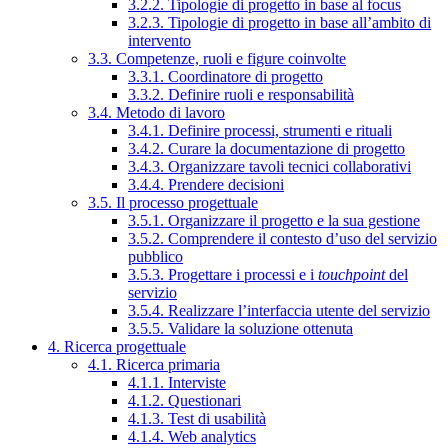
3.2.2. Tipologie di progetto in base al focus
3.2.3. Tipologie di progetto in base all’ambito di
intervento
3.3. Competenze, ruoli e figure coinvolte
3.3.1. Coordinatore di progetto
3.3.2. Definire ruoli e responsabilità
3.4. Metodo di lavoro
3.4.1. Definire processi, strumenti e rituali
3.4.2. Curare la documentazione di progetto
3.4.3. Organizzare tavoli tecnici collaborativi
3.4.4. Prendere decisioni
3.5. Il processo progettuale
3.5.1. Organizzare il progetto e la sua gestione
3.5.2. Comprendere il contesto d’uso del servizio
pubblico
3.5.3. Progettare i processi e i
touchpoint
del
servizio
3.5.4. Realizzare l’interfaccia utente del servizio
3.5.5. Validare la soluzione ottenuta
4. Ricerca progettuale
4.1. Ricerca primaria
4.1.1. Interviste
4.1.2. Questionari
4.1.3. Test di usabilità
4.1.4. Web analytics