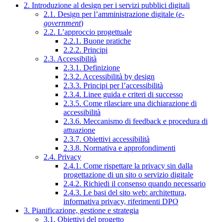
2. Introduzione al design per i servizi pubblici digitali
2.1. Design per l’amministrazione digitale (
e-
government
)
2.2. L’approccio progettuale
2.2.1. Buone pratiche
2.2.2. Principi
2.3. Accessibilità
2.3.1. Definizione
2.3.2. Accessibilità by design
2.3.3. Principi per l’accessibilità
2.3.4. Linee guida e criteri di successo
2.3.5. Come rilasciare una dichiarazione di
accessibilità
2.3.6. Meccanismo di feedback e procedura di
attuazione
2.3.7. Obiettivi accessibilità
2.3.8. Normativa e approfondimenti
2.4. Privacy
2.4.1. Come rispettare la privacy sin dalla
progettazione di un sito o servizio digitale
2.4.2. Richiedi il consenso quando necessario
2.4.3. Le basi del sito web: architettura,
informativa privacy, riferimenti DPO
3. Pianificazione, gestione e strategia
3.1. Obiettivi del progetto