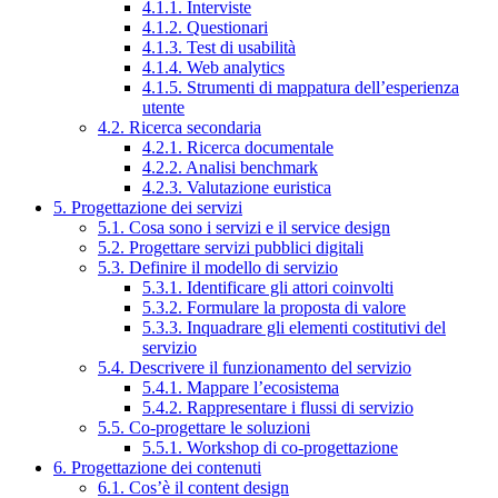
4.1.1. Interviste
4.1.2. Questionari
4.1.3. Test di usabilità
4.1.4. Web analytics
4.1.5. Strumenti di mappatura dell’esperienza
utente
4.2. Ricerca secondaria
4.2.1. Ricerca documentale
4.2.2. Analisi benchmark
4.2.3. Valutazione euristica
5. Progettazione dei servizi
5.1. Cosa sono i servizi e il service design
5.2. Progettare servizi pubblici digitali
5.3. Definire il modello di servizio
5.3.1. Identificare gli attori coinvolti
5.3.2. Formulare la proposta di valore
5.3.3. Inquadrare gli elementi costitutivi del
servizio
5.4. Descrivere il funzionamento del servizio
5.4.1. Mappare l’ecosistema
5.4.2. Rappresentare i flussi di servizio
5.5. Co-progettare le soluzioni
5.5.1. Workshop di co-progettazione
6. Progettazione dei contenuti
6.1. Cos’è il content design