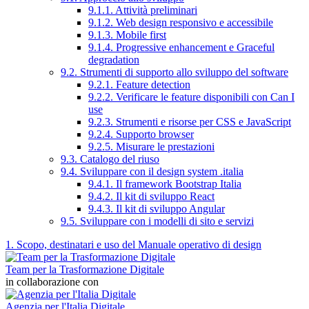
9.1.1. Attività preliminari
9.1.2. Web design responsivo e accessibile
9.1.3. Mobile first
9.1.4. Progressive enhancement e Graceful
degradation
9.2. Strumenti di supporto allo sviluppo del software
9.2.1. Feature detection
9.2.2. Verificare le feature disponibili con Can I
use
9.2.3. Strumenti e risorse per CSS e JavaScript
9.2.4. Supporto browser
9.2.5. Misurare le prestazioni
9.3. Catalogo del riuso
9.4. Sviluppare con il design system .italia
9.4.1. Il framework Bootstrap Italia
9.4.2. Il kit di sviluppo React
9.4.3. Il kit di sviluppo Angular
9.5. Sviluppare con i modelli di sito e servizi
1. Scopo, destinatari e uso del Manuale operativo di design
Team per la Trasformazione Digitale
in collaborazione con
Agenzia per l'Italia Digitale