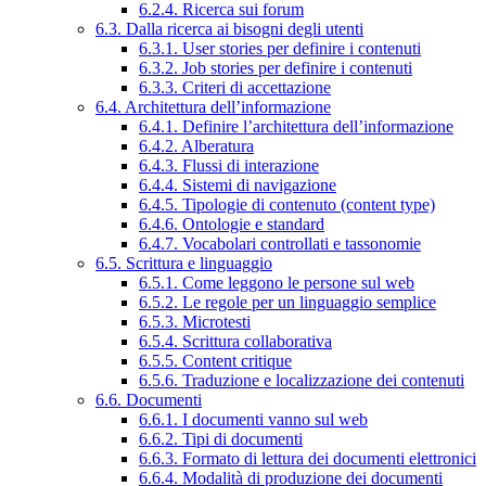
6.2.4. Ricerca sui forum
6.3. Dalla ricerca ai bisogni degli utenti
6.3.1. User stories per definire i contenuti
6.3.2. Job stories per definire i contenuti
6.3.3. Criteri di accettazione
6.4. Architettura dell’informazione
6.4.1. Definire l’architettura dell’informazione
6.4.2. Alberatura
6.4.3. Flussi di interazione
6.4.4. Sistemi di navigazione
6.4.5. Tipologie di contenuto (content type)
6.4.6. Ontologie e standard
6.4.7. Vocabolari controllati e tassonomie
6.5. Scrittura e linguaggio
6.5.1. Come leggono le persone sul web
6.5.2. Le regole per un linguaggio semplice
6.5.3. Microtesti
6.5.4. Scrittura collaborativa
6.5.5. Content critique
6.5.6. Traduzione e localizzazione dei contenuti
6.6. Documenti
6.6.1. I documenti vanno sul web
6.6.2. Tipi di documenti
6.6.3. Formato di lettura dei documenti elettronici
6.6.4. Modalità di produzione dei documenti