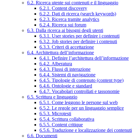
6.2. Ricerca utente sui contenuti e il linguaggio
6.2.1. Content discovery
6.2.2. Dati di ricerca (search keywords)
6.2.3. Ricerca tramite analytics
6.2.4. Ricerca sui forum
6.3. Dalla ricerca ai bisogni degli utenti
6.3.1. User stories per definire i contenuti
6.3.2. Job stories per definire i contenuti
6.3.3. Criteri di accettazione
6.4. Architettura dell’informazione
6.4.1. Definire l’architettura dell’informazione
6.4.2. Alberatura
6.4.3. Flussi di interazione
6.4.4. Sistemi di navigazione
6.4.5. Tipologie di contenuto (content type)
6.4.6. Ontologie e standard
6.4.7. Vocabolari controllati e tassonomie
6.5. Scrittura e linguaggio
6.5.1. Come leggono le persone sul web
6.5.2. Le regole per un linguaggio semplice
6.5.3. Microtesti
6.5.4. Scrittura collaborativa
6.5.5. Content critique
6.5.6. Traduzione e localizzazione dei contenuti
6.6. Documenti