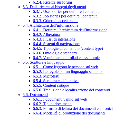
6.2.4. Ricerca sui forum
6.3. Dalla ricerca ai bisogni degli utenti
6.3.1. User stories per definire i contenuti
6.3.2. Job stories per definire i contenuti
6.3.3. Criteri di accettazione
6.4. Architettura dell’informazione
6.4.1. Definire l’architettura dell’informazione
6.4.2. Alberatura
6.4.3. Flussi di interazione
6.4.4. Sistemi di navigazione
6.4.5. Tipologie di contenuto (content type)
6.4.6. Ontologie e standard
6.4.7. Vocabolari controllati e tassonomie
6.5. Scrittura e linguaggio
6.5.1. Come leggono le persone sul web
6.5.2. Le regole per un linguaggio semplice
6.5.3. Microtesti
6.5.4. Scrittura collaborativa
6.5.5. Content critique
6.5.6. Traduzione e localizzazione dei contenuti
6.6. Documenti
6.6.1. I documenti vanno sul web
6.6.2. Tipi di documenti
6.6.3. Formato di lettura dei documenti elettronici
6.6.4. Modalità di produzione dei documenti