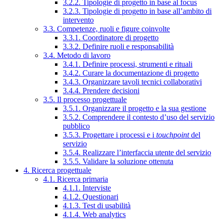
3.2.2. Tipologie di progetto in base al focus
3.2.3. Tipologie di progetto in base all’ambito di
intervento
3.3. Competenze, ruoli e figure coinvolte
3.3.1. Coordinatore di progetto
3.3.2. Definire ruoli e responsabilità
3.4. Metodo di lavoro
3.4.1. Definire processi, strumenti e rituali
3.4.2. Curare la documentazione di progetto
3.4.3. Organizzare tavoli tecnici collaborativi
3.4.4. Prendere decisioni
3.5. Il processo progettuale
3.5.1. Organizzare il progetto e la sua gestione
3.5.2. Comprendere il contesto d’uso del servizio
pubblico
3.5.3. Progettare i processi e i
touchpoint
del
servizio
3.5.4. Realizzare l’interfaccia utente del servizio
3.5.5. Validare la soluzione ottenuta
4. Ricerca progettuale
4.1. Ricerca primaria
4.1.1. Interviste
4.1.2. Questionari
4.1.3. Test di usabilità
4.1.4. Web analytics