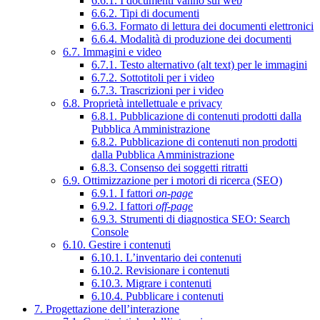
6.6.1. I documenti vanno sul web
6.6.2. Tipi di documenti
6.6.3. Formato di lettura dei documenti elettronici
6.6.4. Modalità di produzione dei documenti
6.7. Immagini e video
6.7.1. Testo alternativo (alt text) per le immagini
6.7.2. Sottotitoli per i video
6.7.3. Trascrizioni per i video
6.8. Proprietà intellettuale e privacy
6.8.1. Pubblicazione di contenuti prodotti dalla
Pubblica Amministrazione
6.8.2. Pubblicazione di contenuti non prodotti
dalla Pubblica Amministrazione
6.8.3. Consenso dei soggetti ritratti
6.9. Ottimizzazione per i motori di ricerca (SEO)
6.9.1. I fattori
on-page
6.9.2. I fattori
off-page
6.9.3. Strumenti di diagnostica SEO: Search
Console
6.10. Gestire i contenuti
6.10.1. L’inventario dei contenuti
6.10.2. Revisionare i contenuti
6.10.3. Migrare i contenuti
6.10.4. Pubblicare i contenuti
7. Progettazione dell’interazione