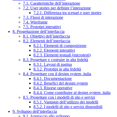
7.1. Caratteristiche dell’interazione
7.2. User stories per definire l’interazione
7.2.1. Differenza tra scenari e user stories
7.3. Flussi di interazione
7.4. Wireframe
7.5. Prototipi interattivi
8. Progettazione dell’interfaccia
8.1. Obiettivi dell’interfaccia
8.2. Elementi dell’interfaccia
8.2.1. Elementi di composizione
8.2.2. Elementi interattivi
8.2.3. Elementi testuali (microtesti)
8.3. Progettare e costruire in alta fedeltà
8.3.1. Layout di pagina
8.3.2. Prototipi in alta fedeltà
8.4. Progettare con il design system .italia
8.4.1. Documentazione
8.4.2. Benefici del design system
8.4.3. Risorse operative
8.4.4. Come contribuire al design system .italia
8.5. Progettare con i modelli di sito e servizi
8.5.1. Vantaggi dell’utilizzo dei modelli
8.5.2. I modelli di sito e servizi disponibili
9. Sviluppo dell’interfaccia
9.1. Approccio allo sviluppo