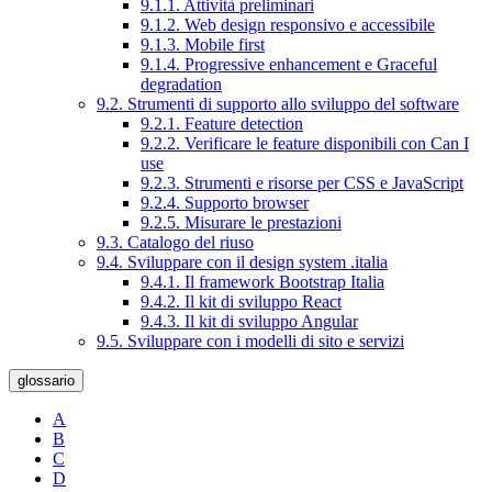
9.1.1. Attività preliminari
9.1.2. Web design responsivo e accessibile
9.1.3. Mobile first
9.1.4. Progressive enhancement e Graceful
degradation
9.2. Strumenti di supporto allo sviluppo del software
9.2.1. Feature detection
9.2.2. Verificare le feature disponibili con Can I
use
9.2.3. Strumenti e risorse per CSS e JavaScript
9.2.4. Supporto browser
9.2.5. Misurare le prestazioni
9.3. Catalogo del riuso
9.4. Sviluppare con il design system .italia
9.4.1. Il framework Bootstrap Italia
9.4.2. Il kit di sviluppo React
9.4.3. Il kit di sviluppo Angular
9.5. Sviluppare con i modelli di sito e servizi
glossario
A
B
C
D