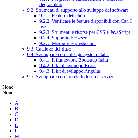
degradation
9.2. Strumenti di supporto allo sviluppo del software
9.2.1. Feature detection
9.2.2. Verificare le feature disponibili con Can I
use
9.2.3. Strumenti e risorse per CSS e JavaScript
9.2.4. Supporto browser
9.2.5. Misurare le prestazioni
9.3. Catalogo del riuso
9.4. Sviluppare con il design system .italia
9.4.1. Il framework Bootstrap Italia
9.4.2. Il kit di sviluppo React
9.4.3. Il kit di sviluppo Angular
9.5. Sviluppare con i modelli di sito e servizi
None
None
A
B
C
D
E
I
M