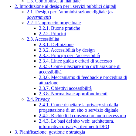
1.3. Contribuisci al manuale
2. Introduzione al design per i servizi pubblici digitali
2.1. Design per l’amministrazione digitale (
e-
government
)
2.2. L’approccio progettuale
2.2.1. Buone pratiche
2.2.2. Principi
2.3. Accessibilità
2.3.1. Definizione
2.3.2. Accessibilità by design
2.3.3. Principi per l’accessibilità
2.3.4. Linee guida e criteri di successo
2.3.5. Come rilasciare una dichiarazione di
accessibilità
2.3.6. Meccanismo di feedback e procedura di
attuazione
2.3.7. Obiettivi accessibilità
2.3.8. Normativa e approfondimenti
2.4. Privacy
2.4.1. Come rispettare la privacy sin dalla
progettazione di un sito o servizio digitale
2.4.2. Richiedi il consenso quando necessario
2.4.3. Le basi del sito web: architettura,
informativa privacy, riferimenti DPO
3. Pianificazione, gestione e strategia