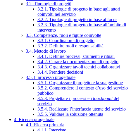
3.2. Tipologie di progetti
3.2.1. Tipologie di progetto in base agli attori
coinvolti nel servizio
3.2.2. Tipologie di progetto in base al focus
3.2.3. Tipologie di progetto in base all’ambito di
intervento
3.3. Competenze, ruoli e figure coinvolte
3.3.1. Coordinatore di progetto
3.3.2. Definire ruoli e responsabilità
3.4. Metodo di lavoro
3.4.1. Definire processi, strumenti e rituali
3.4.2. Curare la documentazione di progetto
3.4.3. Organizzare tavoli tecnici collaborativi
3.4.4. Prendere decisioni
3.5. Il processo progettuale
3.5.1. Organizzare il progetto e la sua gestione
3.5.2. Comprendere il contesto d’uso del servizio
pubblico
3.5.3. Progettare i processi e i
touchpoint
del
servizio
3.5.4. Realizzare l’interfaccia utente del servizio
3.5.5. Validare la soluzione ottenuta
4. Ricerca progettuale
4.1. Ricerca primaria
4.1.1. Interviste