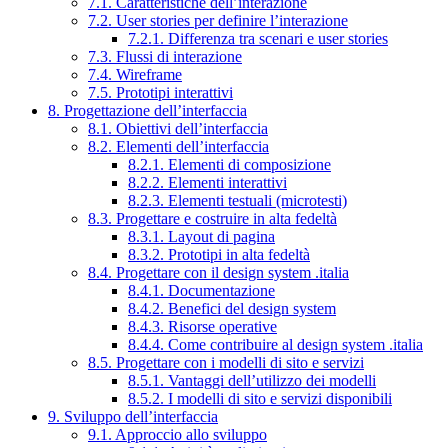
7.1. Caratteristiche dell’interazione
7.2. User stories per definire l’interazione
7.2.1. Differenza tra scenari e user stories
7.3. Flussi di interazione
7.4. Wireframe
7.5. Prototipi interattivi
8. Progettazione dell’interfaccia
8.1. Obiettivi dell’interfaccia
8.2. Elementi dell’interfaccia
8.2.1. Elementi di composizione
8.2.2. Elementi interattivi
8.2.3. Elementi testuali (microtesti)
8.3. Progettare e costruire in alta fedeltà
8.3.1. Layout di pagina
8.3.2. Prototipi in alta fedeltà
8.4. Progettare con il design system .italia
8.4.1. Documentazione
8.4.2. Benefici del design system
8.4.3. Risorse operative
8.4.4. Come contribuire al design system .italia
8.5. Progettare con i modelli di sito e servizi
8.5.1. Vantaggi dell’utilizzo dei modelli
8.5.2. I modelli di sito e servizi disponibili
9. Sviluppo dell’interfaccia
9.1. Approccio allo sviluppo