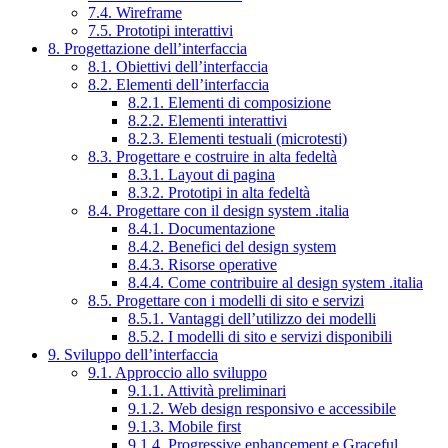
7.4. Wireframe
7.5. Prototipi interattivi
8. Progettazione dell’interfaccia
8.1. Obiettivi dell’interfaccia
8.2. Elementi dell’interfaccia
8.2.1. Elementi di composizione
8.2.2. Elementi interattivi
8.2.3. Elementi testuali (microtesti)
8.3. Progettare e costruire in alta fedeltà
8.3.1. Layout di pagina
8.3.2. Prototipi in alta fedeltà
8.4. Progettare con il design system .italia
8.4.1. Documentazione
8.4.2. Benefici del design system
8.4.3. Risorse operative
8.4.4. Come contribuire al design system .italia
8.5. Progettare con i modelli di sito e servizi
8.5.1. Vantaggi dell’utilizzo dei modelli
8.5.2. I modelli di sito e servizi disponibili
9. Sviluppo dell’interfaccia
9.1. Approccio allo sviluppo
9.1.1. Attività preliminari
9.1.2. Web design responsivo e accessibile
9.1.3. Mobile first
9.1.4. Progressive enhancement e Graceful