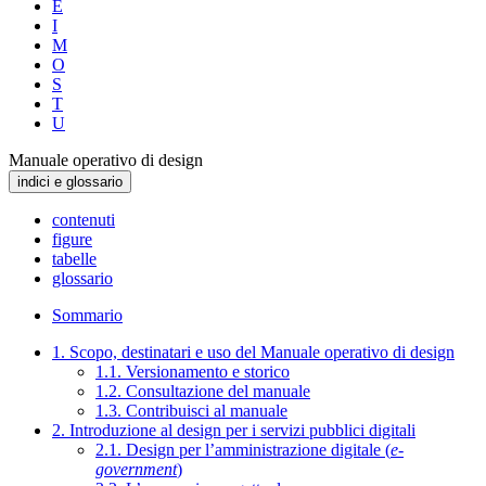
E
I
M
O
S
T
U
Manuale operativo di design
indici e glossario
contenuti
figure
tabelle
glossario
Sommario
1. Scopo, destinatari e uso del Manuale operativo di design
1.1. Versionamento e storico
1.2. Consultazione del manuale
1.3. Contribuisci al manuale
2. Introduzione al design per i servizi pubblici digitali
2.1. Design per l’amministrazione digitale (
e-
government
)