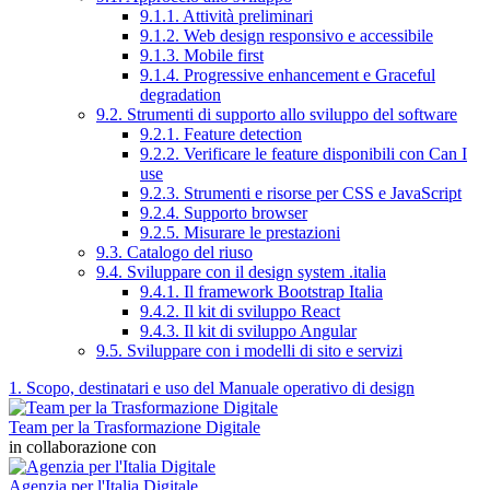
9.1.1. Attività preliminari
9.1.2. Web design responsivo e accessibile
9.1.3. Mobile first
9.1.4. Progressive enhancement e Graceful
degradation
9.2. Strumenti di supporto allo sviluppo del software
9.2.1. Feature detection
9.2.2. Verificare le feature disponibili con Can I
use
9.2.3. Strumenti e risorse per CSS e JavaScript
9.2.4. Supporto browser
9.2.5. Misurare le prestazioni
9.3. Catalogo del riuso
9.4. Sviluppare con il design system .italia
9.4.1. Il framework Bootstrap Italia
9.4.2. Il kit di sviluppo React
9.4.3. Il kit di sviluppo Angular
9.5. Sviluppare con i modelli di sito e servizi
1. Scopo, destinatari e uso del Manuale operativo di design
Team per la Trasformazione Digitale
in collaborazione con
Agenzia per l'Italia Digitale