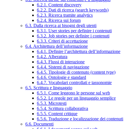
6.2.1. Content discovery
6.2.2. Dati di ricerca (search keywords)
6.2.3. Ricerca tramite analytics
6.2.4. Ricerca sui forum
6.3. Dalla ricerca ai bisogni degli utenti
6.3.1. User stories per definire i contenuti
6.3.2. Job stories per definire i contenuti
6.3.3. Criteri di accettazione
6.4. Architettura dell’informazione
6.4.1. Definire l’architettura dell’informazione
6.4.2. Alberatura
6.4.3. Flussi di interazione
6.4.4. Sistemi di navigazione
6.4.5. Tipologie di contenuto (content type)
6.4.6. Ontologie e standard
6.4.7. Vocabolari controllati e tassonomie
6.5. Scrittura e linguaggio
6.5.1. Come leggono le persone sul web
6.5.2. Le regole per un linguaggio semplice
6.5.3. Microtesti
6.5.4. Scrittura collaborativa
6.5.5. Content critique
6.5.6. Traduzione e localizzazione dei contenuti
6.6. Documenti