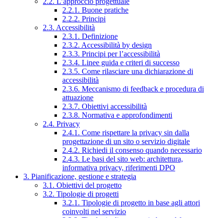
2.2. L’approccio progettuale
2.2.1. Buone pratiche
2.2.2. Principi
2.3. Accessibilità
2.3.1. Definizione
2.3.2. Accessibilità by design
2.3.3. Principi per l’accessibilità
2.3.4. Linee guida e criteri di successo
2.3.5. Come rilasciare una dichiarazione di
accessibilità
2.3.6. Meccanismo di feedback e procedura di
attuazione
2.3.7. Obiettivi accessibilità
2.3.8. Normativa e approfondimenti
2.4. Privacy
2.4.1. Come rispettare la privacy sin dalla
progettazione di un sito o servizio digitale
2.4.2. Richiedi il consenso quando necessario
2.4.3. Le basi del sito web: architettura,
informativa privacy, riferimenti DPO
3. Pianificazione, gestione e strategia
3.1. Obiettivi del progetto
3.2. Tipologie di progetti
3.2.1. Tipologie di progetto in base agli attori
coinvolti nel servizio