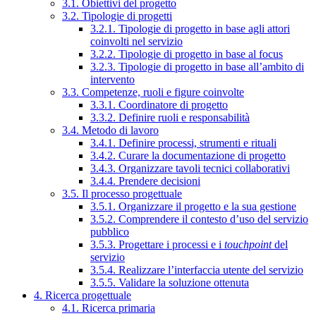
3.1. Obiettivi del progetto
3.2. Tipologie di progetti
3.2.1. Tipologie di progetto in base agli attori
coinvolti nel servizio
3.2.2. Tipologie di progetto in base al focus
3.2.3. Tipologie di progetto in base all’ambito di
intervento
3.3. Competenze, ruoli e figure coinvolte
3.3.1. Coordinatore di progetto
3.3.2. Definire ruoli e responsabilità
3.4. Metodo di lavoro
3.4.1. Definire processi, strumenti e rituali
3.4.2. Curare la documentazione di progetto
3.4.3. Organizzare tavoli tecnici collaborativi
3.4.4. Prendere decisioni
3.5. Il processo progettuale
3.5.1. Organizzare il progetto e la sua gestione
3.5.2. Comprendere il contesto d’uso del servizio
pubblico
3.5.3. Progettare i processi e i
touchpoint
del
servizio
3.5.4. Realizzare l’interfaccia utente del servizio
3.5.5. Validare la soluzione ottenuta
4. Ricerca progettuale
4.1. Ricerca primaria