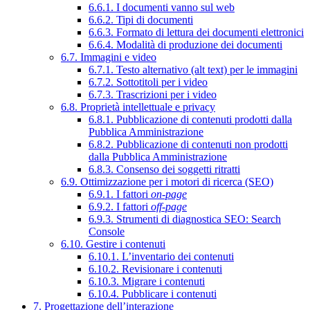
6.6.1. I documenti vanno sul web
6.6.2. Tipi di documenti
6.6.3. Formato di lettura dei documenti elettronici
6.6.4. Modalità di produzione dei documenti
6.7. Immagini e video
6.7.1. Testo alternativo (alt text) per le immagini
6.7.2. Sottotitoli per i video
6.7.3. Trascrizioni per i video
6.8. Proprietà intellettuale e privacy
6.8.1. Pubblicazione di contenuti prodotti dalla
Pubblica Amministrazione
6.8.2. Pubblicazione di contenuti non prodotti
dalla Pubblica Amministrazione
6.8.3. Consenso dei soggetti ritratti
6.9. Ottimizzazione per i motori di ricerca (SEO)
6.9.1. I fattori
on-page
6.9.2. I fattori
off-page
6.9.3. Strumenti di diagnostica SEO: Search
Console
6.10. Gestire i contenuti
6.10.1. L’inventario dei contenuti
6.10.2. Revisionare i contenuti
6.10.3. Migrare i contenuti
6.10.4. Pubblicare i contenuti
7. Progettazione dell’interazione