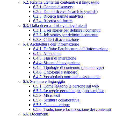
6.2. Ricerca utente sui contenuti e il linguaggio
6.2.1. Content discovery
6.2.2. Dati di ricerca (search keywords)
6.2.3. Ricerca tramite analytics
6.2.4. Ricerca sui forum
6.3. Dalla ricerca ai bisogni degli utenti
6.3.1. User stories per definire i contenuti
6.3.2. Job stories per definire i contenuti
6.3.3. Criteri di accettazione
6.4. Architettura dell’informazione
6.4.1. Definire l’architettura dell’informazione
6.4.2. Alberatura
6.4.3. Flussi di interazione
6.4.4. Sistemi di navigazione
6.4.5. Tipologie di contenuto (content type)
6.4.6. Ontologie e standard
6.4.7. Vocabolari controllati e tassonomie
6.5. Scrittura e linguaggio
6.5.1. Come leggono le persone sul web
6.5.2. Le regole per un linguaggio semplice
6.5.3. Microtesti
6.5.4. Scrittura collaborativa
6.5.5. Content critique
6.5.6. Traduzione e localizzazione dei contenuti
6.6. Documenti