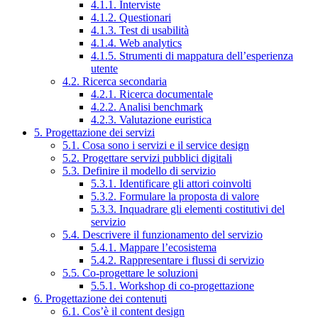
4.1.1. Interviste
4.1.2. Questionari
4.1.3. Test di usabilità
4.1.4. Web analytics
4.1.5. Strumenti di mappatura dell’esperienza
utente
4.2. Ricerca secondaria
4.2.1. Ricerca documentale
4.2.2. Analisi benchmark
4.2.3. Valutazione euristica
5. Progettazione dei servizi
5.1. Cosa sono i servizi e il service design
5.2. Progettare servizi pubblici digitali
5.3. Definire il modello di servizio
5.3.1. Identificare gli attori coinvolti
5.3.2. Formulare la proposta di valore
5.3.3. Inquadrare gli elementi costitutivi del
servizio
5.4. Descrivere il funzionamento del servizio
5.4.1. Mappare l’ecosistema
5.4.2. Rappresentare i flussi di servizio
5.5. Co-progettare le soluzioni
5.5.1. Workshop di co-progettazione
6. Progettazione dei contenuti
6.1. Cos’è il content design