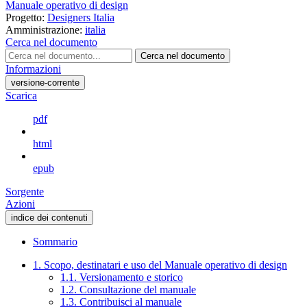
Manuale operativo di design
Progetto:
Designers Italia
Amministrazione:
italia
Cerca nel documento
Cerca nel documento
Informazioni
versione-corrente
Scarica
pdf
html
epub
Sorgente
Azioni
indice dei contenuti
Sommario
1. Scopo, destinatari e uso del Manuale operativo di design
1.1. Versionamento e storico
1.2. Consultazione del manuale
1.3. Contribuisci al manuale