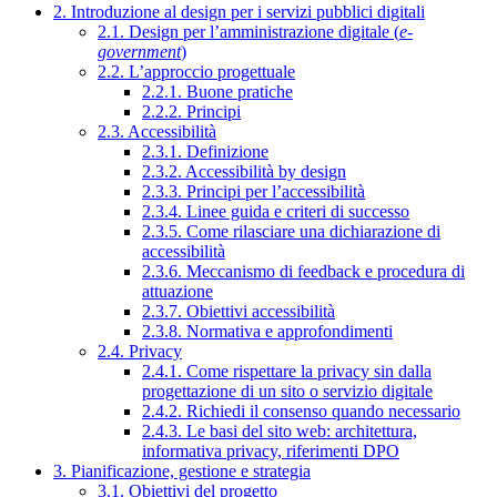
2. Introduzione al design per i servizi pubblici digitali
2.1. Design per l’amministrazione digitale (
e-
government
)
2.2. L’approccio progettuale
2.2.1. Buone pratiche
2.2.2. Principi
2.3. Accessibilità
2.3.1. Definizione
2.3.2. Accessibilità by design
2.3.3. Principi per l’accessibilità
2.3.4. Linee guida e criteri di successo
2.3.5. Come rilasciare una dichiarazione di
accessibilità
2.3.6. Meccanismo di feedback e procedura di
attuazione
2.3.7. Obiettivi accessibilità
2.3.8. Normativa e approfondimenti
2.4. Privacy
2.4.1. Come rispettare la privacy sin dalla
progettazione di un sito o servizio digitale
2.4.2. Richiedi il consenso quando necessario
2.4.3. Le basi del sito web: architettura,
informativa privacy, riferimenti DPO
3. Pianificazione, gestione e strategia
3.1. Obiettivi del progetto