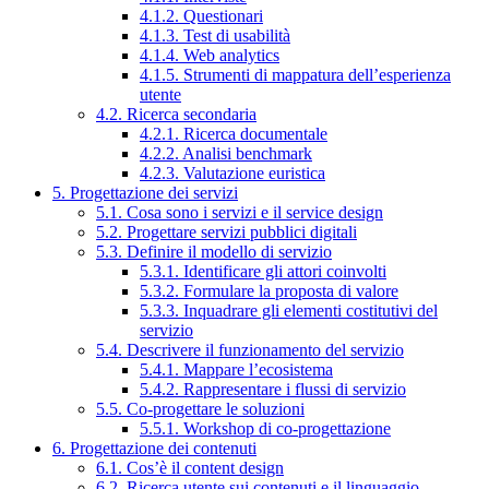
4.1.2. Questionari
4.1.3. Test di usabilità
4.1.4. Web analytics
4.1.5. Strumenti di mappatura dell’esperienza
utente
4.2. Ricerca secondaria
4.2.1. Ricerca documentale
4.2.2. Analisi benchmark
4.2.3. Valutazione euristica
5. Progettazione dei servizi
5.1. Cosa sono i servizi e il service design
5.2. Progettare servizi pubblici digitali
5.3. Definire il modello di servizio
5.3.1. Identificare gli attori coinvolti
5.3.2. Formulare la proposta di valore
5.3.3. Inquadrare gli elementi costitutivi del
servizio
5.4. Descrivere il funzionamento del servizio
5.4.1. Mappare l’ecosistema
5.4.2. Rappresentare i flussi di servizio
5.5. Co-progettare le soluzioni
5.5.1. Workshop di co-progettazione
6. Progettazione dei contenuti
6.1. Cos’è il content design
6.2. Ricerca utente sui contenuti e il linguaggio