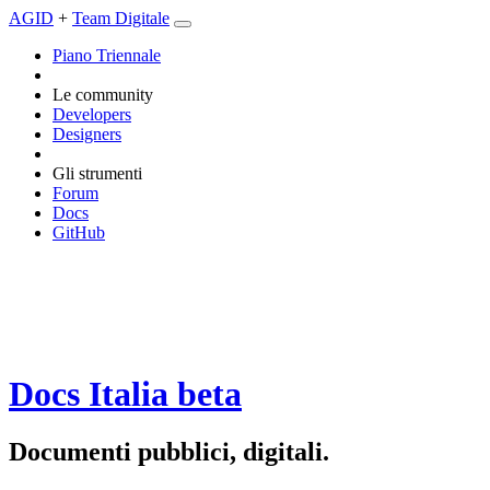
AGID
+
Team Digitale
Piano Triennale
Le community
Developers
Designers
Gli strumenti
Forum
Docs
GitHub
Docs Italia
beta
Documenti pubblici, digitali.