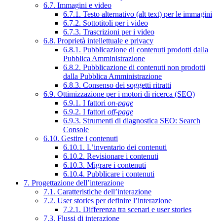
6.7. Immagini e video
6.7.1. Testo alternativo (alt text) per le immagini
6.7.2. Sottotitoli per i video
6.7.3. Trascrizioni per i video
6.8. Proprietà intellettuale e privacy
6.8.1. Pubblicazione di contenuti prodotti dalla
Pubblica Amministrazione
6.8.2. Pubblicazione di contenuti non prodotti
dalla Pubblica Amministrazione
6.8.3. Consenso dei soggetti ritratti
6.9. Ottimizzazione per i motori di ricerca (SEO)
6.9.1. I fattori
on-page
6.9.2. I fattori
off-page
6.9.3. Strumenti di diagnostica SEO: Search
Console
6.10. Gestire i contenuti
6.10.1. L’inventario dei contenuti
6.10.2. Revisionare i contenuti
6.10.3. Migrare i contenuti
6.10.4. Pubblicare i contenuti
7. Progettazione dell’interazione
7.1. Caratteristiche dell’interazione
7.2. User stories per definire l’interazione
7.2.1. Differenza tra scenari e user stories
7.3. Flussi di interazione