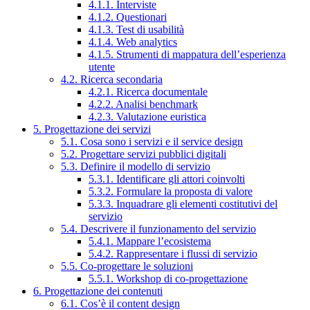
4.1.1. Interviste
4.1.2. Questionari
4.1.3. Test di usabilità
4.1.4. Web analytics
4.1.5. Strumenti di mappatura dell’esperienza
utente
4.2. Ricerca secondaria
4.2.1. Ricerca documentale
4.2.2. Analisi benchmark
4.2.3. Valutazione euristica
5. Progettazione dei servizi
5.1. Cosa sono i servizi e il service design
5.2. Progettare servizi pubblici digitali
5.3. Definire il modello di servizio
5.3.1. Identificare gli attori coinvolti
5.3.2. Formulare la proposta di valore
5.3.3. Inquadrare gli elementi costitutivi del
servizio
5.4. Descrivere il funzionamento del servizio
5.4.1. Mappare l’ecosistema
5.4.2. Rappresentare i flussi di servizio
5.5. Co-progettare le soluzioni
5.5.1. Workshop di co-progettazione
6. Progettazione dei contenuti
6.1. Cos’è il content design