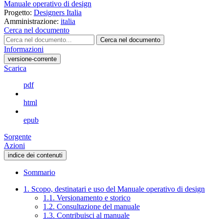
Manuale operativo di design
Progetto:
Designers Italia
Amministrazione:
italia
Cerca nel documento
Cerca nel documento
Informazioni
versione-corrente
Scarica
pdf
html
epub
Sorgente
Azioni
indice dei contenuti
Sommario
1. Scopo, destinatari e uso del Manuale operativo di design
1.1. Versionamento e storico
1.2. Consultazione del manuale
1.3. Contribuisci al manuale