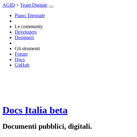
AGID
+
Team Digitale
Piano Triennale
Le community
Developers
Designers
Gli strumenti
Forum
Docs
GitHub
Docs Italia
beta
Documenti pubblici, digitali.