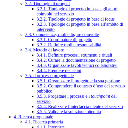
3.2. Tipologie di progetti
3.2.1. Tipologie di progetto in base agli attori
coinvolti nel servizio
3.2.2. Tipologie di progetto in base al focus
3.2.3. Tipologie di progetto in base all’ambito di
intervento
3.3. Competenze, ruoli e figure coinvolte
3.3.1. Coordinatore di progetto
3.3.2. Definire ruoli e responsabilità
3.4. Metodo di lavoro
3.4.1. Definire processi, strumenti e rituali
3.4.2. Curare la documentazione di progetto
3.4.3. Organizzare tavoli tecnici collaborativi
3.4.4. Prendere decisioni
3.5. Il processo progettuale
3.5.1. Organizzare il progetto e la sua gestione
3.5.2. Comprendere il contesto d’uso del servizio
pubblico
3.5.3. Progettare i processi e i
touchpoint
del
servizio
3.5.4. Realizzare l’interfaccia utente del servizio
3.5.5. Validare la soluzione ottenuta
4. Ricerca progettuale
4.1. Ricerca primaria
4.1.1. Interviste