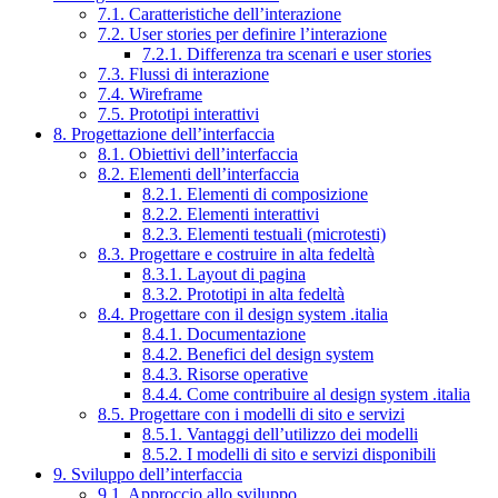
7.1. Caratteristiche dell’interazione
7.2. User stories per definire l’interazione
7.2.1. Differenza tra scenari e user stories
7.3. Flussi di interazione
7.4. Wireframe
7.5. Prototipi interattivi
8. Progettazione dell’interfaccia
8.1. Obiettivi dell’interfaccia
8.2. Elementi dell’interfaccia
8.2.1. Elementi di composizione
8.2.2. Elementi interattivi
8.2.3. Elementi testuali (microtesti)
8.3. Progettare e costruire in alta fedeltà
8.3.1. Layout di pagina
8.3.2. Prototipi in alta fedeltà
8.4. Progettare con il design system .italia
8.4.1. Documentazione
8.4.2. Benefici del design system
8.4.3. Risorse operative
8.4.4. Come contribuire al design system .italia
8.5. Progettare con i modelli di sito e servizi
8.5.1. Vantaggi dell’utilizzo dei modelli
8.5.2. I modelli di sito e servizi disponibili
9. Sviluppo dell’interfaccia
9.1. Approccio allo sviluppo