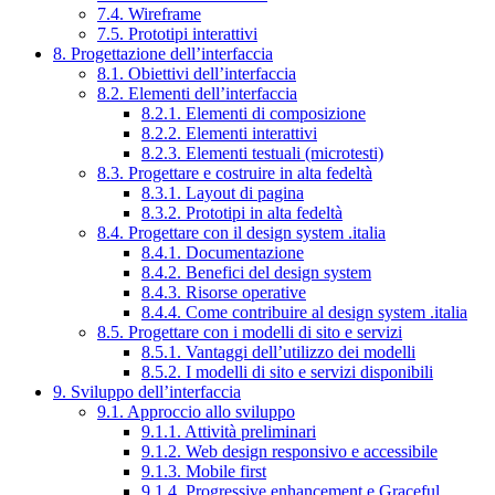
7.4. Wireframe
7.5. Prototipi interattivi
8. Progettazione dell’interfaccia
8.1. Obiettivi dell’interfaccia
8.2. Elementi dell’interfaccia
8.2.1. Elementi di composizione
8.2.2. Elementi interattivi
8.2.3. Elementi testuali (microtesti)
8.3. Progettare e costruire in alta fedeltà
8.3.1. Layout di pagina
8.3.2. Prototipi in alta fedeltà
8.4. Progettare con il design system .italia
8.4.1. Documentazione
8.4.2. Benefici del design system
8.4.3. Risorse operative
8.4.4. Come contribuire al design system .italia
8.5. Progettare con i modelli di sito e servizi
8.5.1. Vantaggi dell’utilizzo dei modelli
8.5.2. I modelli di sito e servizi disponibili
9. Sviluppo dell’interfaccia
9.1. Approccio allo sviluppo
9.1.1. Attività preliminari
9.1.2. Web design responsivo e accessibile
9.1.3. Mobile first
9.1.4. Progressive enhancement e Graceful