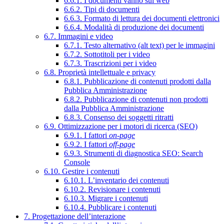
6.6.1. I documenti vanno sul web
6.6.2. Tipi di documenti
6.6.3. Formato di lettura dei documenti elettronici
6.6.4. Modalità di produzione dei documenti
6.7. Immagini e video
6.7.1. Testo alternativo (alt text) per le immagini
6.7.2. Sottotitoli per i video
6.7.3. Trascrizioni per i video
6.8. Proprietà intellettuale e privacy
6.8.1. Pubblicazione di contenuti prodotti dalla
Pubblica Amministrazione
6.8.2. Pubblicazione di contenuti non prodotti
dalla Pubblica Amministrazione
6.8.3. Consenso dei soggetti ritratti
6.9. Ottimizzazione per i motori di ricerca (SEO)
6.9.1. I fattori
on-page
6.9.2. I fattori
off-page
6.9.3. Strumenti di diagnostica SEO: Search
Console
6.10. Gestire i contenuti
6.10.1. L’inventario dei contenuti
6.10.2. Revisionare i contenuti
6.10.3. Migrare i contenuti
6.10.4. Pubblicare i contenuti
7. Progettazione dell’interazione