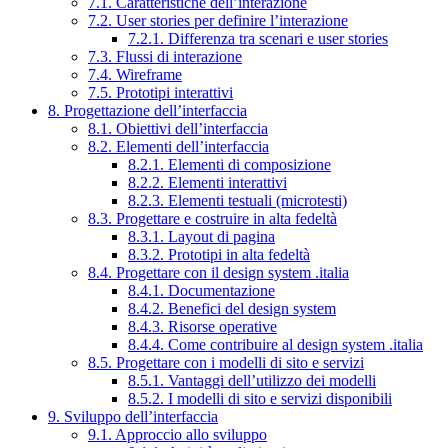
7.1. Caratteristiche dell’interazione
7.2. User stories per definire l’interazione
7.2.1. Differenza tra scenari e user stories
7.3. Flussi di interazione
7.4. Wireframe
7.5. Prototipi interattivi
8. Progettazione dell’interfaccia
8.1. Obiettivi dell’interfaccia
8.2. Elementi dell’interfaccia
8.2.1. Elementi di composizione
8.2.2. Elementi interattivi
8.2.3. Elementi testuali (microtesti)
8.3. Progettare e costruire in alta fedeltà
8.3.1. Layout di pagina
8.3.2. Prototipi in alta fedeltà
8.4. Progettare con il design system .italia
8.4.1. Documentazione
8.4.2. Benefici del design system
8.4.3. Risorse operative
8.4.4. Come contribuire al design system .italia
8.5. Progettare con i modelli di sito e servizi
8.5.1. Vantaggi dell’utilizzo dei modelli
8.5.2. I modelli di sito e servizi disponibili
9. Sviluppo dell’interfaccia
9.1. Approccio allo sviluppo