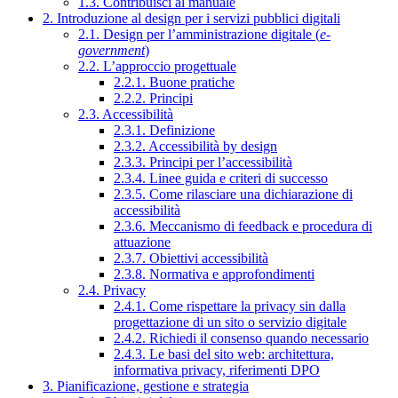
1.3. Contribuisci al manuale
2. Introduzione al design per i servizi pubblici digitali
2.1. Design per l’amministrazione digitale (
e-
government
)
2.2. L’approccio progettuale
2.2.1. Buone pratiche
2.2.2. Principi
2.3. Accessibilità
2.3.1. Definizione
2.3.2. Accessibilità by design
2.3.3. Principi per l’accessibilità
2.3.4. Linee guida e criteri di successo
2.3.5. Come rilasciare una dichiarazione di
accessibilità
2.3.6. Meccanismo di feedback e procedura di
attuazione
2.3.7. Obiettivi accessibilità
2.3.8. Normativa e approfondimenti
2.4. Privacy
2.4.1. Come rispettare la privacy sin dalla
progettazione di un sito o servizio digitale
2.4.2. Richiedi il consenso quando necessario
2.4.3. Le basi del sito web: architettura,
informativa privacy, riferimenti DPO
3. Pianificazione, gestione e strategia