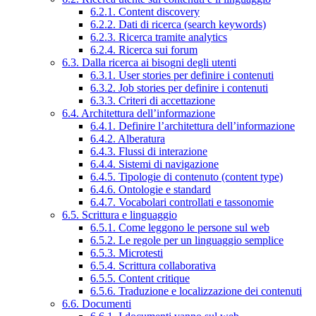
6.2.1. Content discovery
6.2.2. Dati di ricerca (search keywords)
6.2.3. Ricerca tramite analytics
6.2.4. Ricerca sui forum
6.3. Dalla ricerca ai bisogni degli utenti
6.3.1. User stories per definire i contenuti
6.3.2. Job stories per definire i contenuti
6.3.3. Criteri di accettazione
6.4. Architettura dell’informazione
6.4.1. Definire l’architettura dell’informazione
6.4.2. Alberatura
6.4.3. Flussi di interazione
6.4.4. Sistemi di navigazione
6.4.5. Tipologie di contenuto (content type)
6.4.6. Ontologie e standard
6.4.7. Vocabolari controllati e tassonomie
6.5. Scrittura e linguaggio
6.5.1. Come leggono le persone sul web
6.5.2. Le regole per un linguaggio semplice
6.5.3. Microtesti
6.5.4. Scrittura collaborativa
6.5.5. Content critique
6.5.6. Traduzione e localizzazione dei contenuti
6.6. Documenti