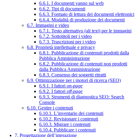
6.6.1. I documenti vanno sul web
6.6.2. Tipi di documenti
6.6.3. Formato di lettura dei documenti elettronici
6.6.4. Modalità di produzione dei documenti
6.7. Immagini e video
6.7.1. Testo alternativo (alt text) per le immagini
6.7.2. Sottotitoli per i video
6.7.3. Trascrizioni per i video
6.8. Proprietà intellettuale e privacy
6.8.1. Pubblicazione di contenuti prodotti dalla
Pubblica Amministrazione
6.8.2. Pubblicazione di contenuti non prodotti
dalla Pubblica Amministrazione
6.8.3. Consenso dei soggetti ritratti
6.9. Ottimizzazione per i motori di ricerca (SEO)
6.9.1. I fattori
on-page
6.9.2. I fattori
off-page
6.9.3. Strumenti di diagnostica SEO: Search
Console
6.10. Gestire i contenuti
6.10.1. L’inventario dei contenuti
6.10.2. Revisionare i contenuti
6.10.3. Migrare i contenuti
6.10.4. Pubblicare i contenuti
7. Progettazione dell’interazione