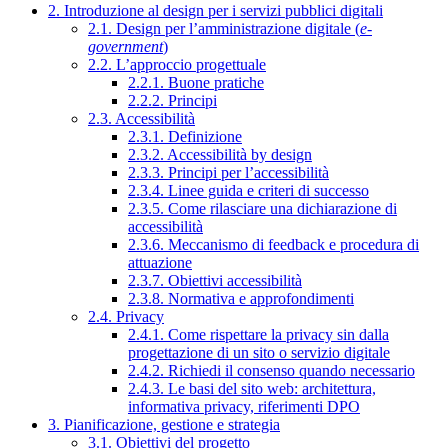
2. Introduzione al design per i servizi pubblici digitali
2.1. Design per l’amministrazione digitale (
e-
government
)
2.2. L’approccio progettuale
2.2.1. Buone pratiche
2.2.2. Principi
2.3. Accessibilità
2.3.1. Definizione
2.3.2. Accessibilità by design
2.3.3. Principi per l’accessibilità
2.3.4. Linee guida e criteri di successo
2.3.5. Come rilasciare una dichiarazione di
accessibilità
2.3.6. Meccanismo di feedback e procedura di
attuazione
2.3.7. Obiettivi accessibilità
2.3.8. Normativa e approfondimenti
2.4. Privacy
2.4.1. Come rispettare la privacy sin dalla
progettazione di un sito o servizio digitale
2.4.2. Richiedi il consenso quando necessario
2.4.3. Le basi del sito web: architettura,
informativa privacy, riferimenti DPO
3. Pianificazione, gestione e strategia
3.1. Obiettivi del progetto