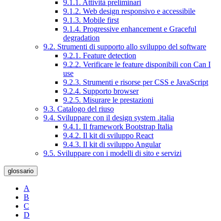
9.1.1. Attività preliminari
9.1.2. Web design responsivo e accessibile
9.1.3. Mobile first
9.1.4. Progressive enhancement e Graceful
degradation
9.2. Strumenti di supporto allo sviluppo del software
9.2.1. Feature detection
9.2.2. Verificare le feature disponibili con Can I
use
9.2.3. Strumenti e risorse per CSS e JavaScript
9.2.4. Supporto browser
9.2.5. Misurare le prestazioni
9.3. Catalogo del riuso
9.4. Sviluppare con il design system .italia
9.4.1. Il framework Bootstrap Italia
9.4.2. Il kit di sviluppo React
9.4.3. Il kit di sviluppo Angular
9.5. Sviluppare con i modelli di sito e servizi
glossario
A
B
C
D