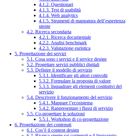
4.1.2. Questionari
4.1.3. Test di usabilità
4.1.4. Web analytics
4.1.5. Strumenti di mappatura dell’esperienza
utente
4.2. Ricerca secondaria
4.2.1. Ricerca documentale
4.2.2. Analisi benchmark
4.2.3. Valutazione euristica
5. Progettazione dei servizi
5.1. Cosa sono i servizi e il service design
5.2. Progettare servizi pubblici digitali
5.3. Definire il modello di servizio
5.3.1. Identificare gli attori coinvolti
5.3.2. Formulare la proposta di valore
5.3.3. Inquadrare gli elementi costitutivi del
servizio
5.4. Descrivere il funzionamento del servizio
5.4.1. Mappare l’ecosistema
5.4.2. Rappresentare i flussi di servizio
5.5. Co-progettare le soluzioni
5.5.1. Workshop di co-progettazione
6. Progettazione dei contenuti
6.1. Cos’è il content design
6.2. Ricerca utente sui contenuti e il linguaggio