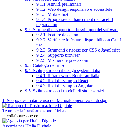
9.1.1. Attività preliminari
9.1.2. Web design responsivo e accessibile
9.1.3. Mobile first
9.1.4. Progressive enhancement e Graceful
degradation
9.2. Strumenti di supporto allo sviluppo del software
9.2.1. Feature detection
9.2.2. Verificare le feature disponibili con Can I
use
9.2.3. Strumenti e risorse per CSS e JavaScript
9.2.4. Supporto browser
9.2.5. Misurare le prestazioni
9.3. Catalogo del riuso
9.4. Sviluppare con il design system .italia
9.4.1. Il framework Bootstrap Italia
9.4.2. Il kit di sviluppo React
9.4.3. Il kit di sviluppo Angular
9.5. Sviluppare con i modelli di sito e servizi
1. Scopo, destinatari e uso del Manuale operativo di design
Team per la Trasformazione Digitale
in collaborazione con
Agenzia per l'Italia Digitale