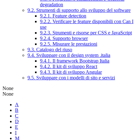
degradation
9.2. Strumenti di supporto allo sviluppo del software
9.2.1. Feature detection
9.2.2. Verificare le feature disponibili con Can I
use
9.2.3. Strumenti e risorse per CSS e JavaScript
9.2.4. Supporto browser
9.2.5. Misurare le prestazioni
9.3. Catalogo del riuso
9.4. Sviluppare con il design system .italia
9.4.1. Il framework Bootstrap Italia
9.4.2. Il kit di sviluppo React
9.4.3. Il kit di sviluppo Angular
9.5. Sviluppare con i modelli di sito e servizi
None
None
A
B
C
D
E
I
M