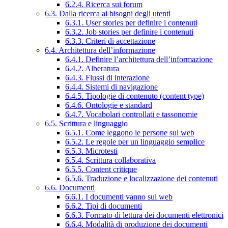
6.2.4. Ricerca sui forum
6.3. Dalla ricerca ai bisogni degli utenti
6.3.1. User stories per definire i contenuti
6.3.2. Job stories per definire i contenuti
6.3.3. Criteri di accettazione
6.4. Architettura dell’informazione
6.4.1. Definire l’architettura dell’informazione
6.4.2. Alberatura
6.4.3. Flussi di interazione
6.4.4. Sistemi di navigazione
6.4.5. Tipologie di contenuto (content type)
6.4.6. Ontologie e standard
6.4.7. Vocabolari controllati e tassonomie
6.5. Scrittura e linguaggio
6.5.1. Come leggono le persone sul web
6.5.2. Le regole per un linguaggio semplice
6.5.3. Microtesti
6.5.4. Scrittura collaborativa
6.5.5. Content critique
6.5.6. Traduzione e localizzazione dei contenuti
6.6. Documenti
6.6.1. I documenti vanno sul web
6.6.2. Tipi di documenti
6.6.3. Formato di lettura dei documenti elettronici
6.6.4. Modalità di produzione dei documenti