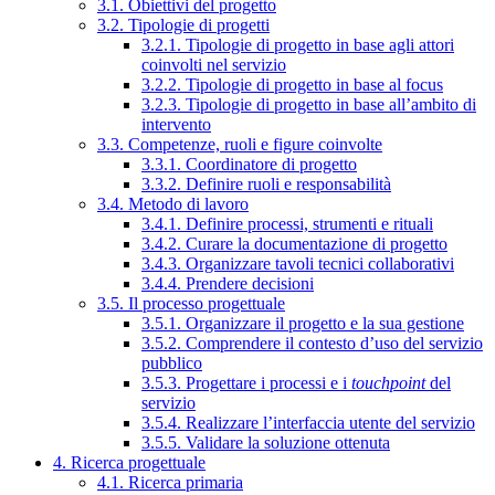
3.1. Obiettivi del progetto
3.2. Tipologie di progetti
3.2.1. Tipologie di progetto in base agli attori
coinvolti nel servizio
3.2.2. Tipologie di progetto in base al focus
3.2.3. Tipologie di progetto in base all’ambito di
intervento
3.3. Competenze, ruoli e figure coinvolte
3.3.1. Coordinatore di progetto
3.3.2. Definire ruoli e responsabilità
3.4. Metodo di lavoro
3.4.1. Definire processi, strumenti e rituali
3.4.2. Curare la documentazione di progetto
3.4.3. Organizzare tavoli tecnici collaborativi
3.4.4. Prendere decisioni
3.5. Il processo progettuale
3.5.1. Organizzare il progetto e la sua gestione
3.5.2. Comprendere il contesto d’uso del servizio
pubblico
3.5.3. Progettare i processi e i
touchpoint
del
servizio
3.5.4. Realizzare l’interfaccia utente del servizio
3.5.5. Validare la soluzione ottenuta
4. Ricerca progettuale
4.1. Ricerca primaria