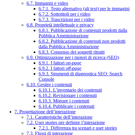
6.7. Immagini e video
6.7.1. Testo alternativo (alt text) per le immagini
6.7.2. Sottotitoli per i video
6.7.3. Trascrizioni per i video
6.8. Proprietà intellettuale e privacy
6.8.1. Pubblicazione di contenuti prodotti dalla
Pubblica Amministrazione
6.8.2. Pubblicazione di contenuti non prodotti
dalla Pubblica Amministrazione
6.8.3. Consenso dei soggetti ritratti
6.9. Ottimizzazione per i motori di ricerca (SEO)
6.9.1. I fattori
on-page
6.9.2. I fattori
off-page
6.9.3. Strumenti di diagnostica SEO: Search
Console
6.10. Gestire i contenuti
6.10.1. L’inventario dei contenuti
6.10.2. Revisionare i contenuti
6.10.3. Migrare i contenuti
6.10.4. Pubblicare i contenuti
7. Progettazione dell’interazione
7.1. Caratteristiche dell’interazione
7.2. User stories per definire l’interazione
7.2.1. Differenza tra scenari e user stories
7.3. Flussi di interazione