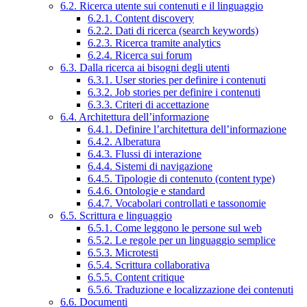
6.2. Ricerca utente sui contenuti e il linguaggio
6.2.1. Content discovery
6.2.2. Dati di ricerca (search keywords)
6.2.3. Ricerca tramite analytics
6.2.4. Ricerca sui forum
6.3. Dalla ricerca ai bisogni degli utenti
6.3.1. User stories per definire i contenuti
6.3.2. Job stories per definire i contenuti
6.3.3. Criteri di accettazione
6.4. Architettura dell’informazione
6.4.1. Definire l’architettura dell’informazione
6.4.2. Alberatura
6.4.3. Flussi di interazione
6.4.4. Sistemi di navigazione
6.4.5. Tipologie di contenuto (content type)
6.4.6. Ontologie e standard
6.4.7. Vocabolari controllati e tassonomie
6.5. Scrittura e linguaggio
6.5.1. Come leggono le persone sul web
6.5.2. Le regole per un linguaggio semplice
6.5.3. Microtesti
6.5.4. Scrittura collaborativa
6.5.5. Content critique
6.5.6. Traduzione e localizzazione dei contenuti
6.6. Documenti