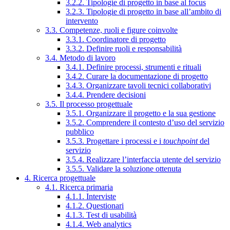
3.2.2. Tipologie di progetto in base al focus
3.2.3. Tipologie di progetto in base all’ambito di
intervento
3.3. Competenze, ruoli e figure coinvolte
3.3.1. Coordinatore di progetto
3.3.2. Definire ruoli e responsabilità
3.4. Metodo di lavoro
3.4.1. Definire processi, strumenti e rituali
3.4.2. Curare la documentazione di progetto
3.4.3. Organizzare tavoli tecnici collaborativi
3.4.4. Prendere decisioni
3.5. Il processo progettuale
3.5.1. Organizzare il progetto e la sua gestione
3.5.2. Comprendere il contesto d’uso del servizio
pubblico
3.5.3. Progettare i processi e i
touchpoint
del
servizio
3.5.4. Realizzare l’interfaccia utente del servizio
3.5.5. Validare la soluzione ottenuta
4. Ricerca progettuale
4.1. Ricerca primaria
4.1.1. Interviste
4.1.2. Questionari
4.1.3. Test di usabilità
4.1.4. Web analytics