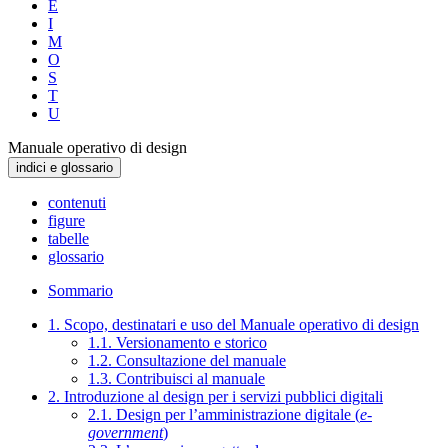
E
I
M
O
S
T
U
Manuale operativo di design
indici e glossario
contenuti
figure
tabelle
glossario
Sommario
1. Scopo, destinatari e uso del Manuale operativo di design
1.1. Versionamento e storico
1.2. Consultazione del manuale
1.3. Contribuisci al manuale
2. Introduzione al design per i servizi pubblici digitali
2.1. Design per l’amministrazione digitale (
e-
government
)