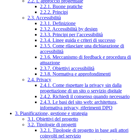
2.2. L’approccio progettuale
2.2.1. Buone pratiche
2.2.2. Principi
2.3. Accessibilità
2.3.1. Definizione
2.3.2. Accessibilità by design
2.3.3. Principi per l’accessibilità
2.3.4. Linee guida e criteri di successo
2.3.5. Come rilasciare una dichiarazione di
accessibilità
2.3.6. Meccanismo di feedback e procedura di
attuazione
2.3.7. Obiettivi accessibilità
2.3.8. Normativa e approfondimenti
2.4. Privacy
2.4.1. Come rispettare la privacy sin dalla
progettazione di un sito o servizio digitale
2.4.2. Richiedi il consenso quando necessario
2.4.3. Le basi del sito web: architettura,
informativa privacy, riferimenti DPO
3. Pianificazione, gestione e strategia
3.1. Obiettivi del progetto
3.2. Tipologie di progetti
3.2.1. Tipologie di progetto in base agli attori
coinvolti nel servizio