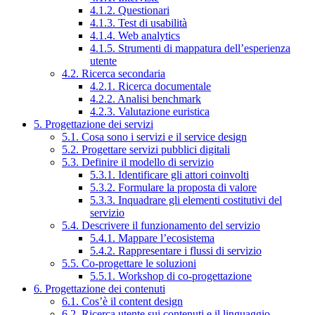
4.1.2. Questionari
4.1.3. Test di usabilità
4.1.4. Web analytics
4.1.5. Strumenti di mappatura dell’esperienza
utente
4.2. Ricerca secondaria
4.2.1. Ricerca documentale
4.2.2. Analisi benchmark
4.2.3. Valutazione euristica
5. Progettazione dei servizi
5.1. Cosa sono i servizi e il service design
5.2. Progettare servizi pubblici digitali
5.3. Definire il modello di servizio
5.3.1. Identificare gli attori coinvolti
5.3.2. Formulare la proposta di valore
5.3.3. Inquadrare gli elementi costitutivi del
servizio
5.4. Descrivere il funzionamento del servizio
5.4.1. Mappare l’ecosistema
5.4.2. Rappresentare i flussi di servizio
5.5. Co-progettare le soluzioni
5.5.1. Workshop di co-progettazione
6. Progettazione dei contenuti
6.1. Cos’è il content design
6.2. Ricerca utente sui contenuti e il linguaggio