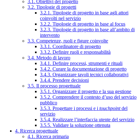
3.1. Obiettivi del progetto
3.2. Tipologie di progetti
3.2.1. Tipologie di progetto in base agli attori
coinvolti nel servizio
3.2.2. Tipologie di progetto in base al focus
3.2.3. Tipologie di progetto in base all’ambito di
intervento
3.3. Competenze, ruoli e figure coinvolte
3.3.1. Coordinatore di progetto
3.3.2. Definire ruoli e responsabilità
3.4. Metodo di lavoro
3.4.1. Definire processi, strumenti e rituali
3.4.2. Curare la documentazione di progetto
3.4.3. Organizzare tavoli tecnici collaborativi
3.4.4. Prendere decisioni
3.5. Il processo progettuale
3.5.1. Organizzare il progetto e la sua gestione
3.5.2. Comprendere il contesto d’uso del servizio
pubblico
3.5.3. Progettare i processi e i
touchpoint
del
servizio
3.5.4. Realizzare l’interfaccia utente del servizio
3.5.5. Validare la soluzione ottenuta
4. Ricerca progettuale
4.1. Ricerca primaria