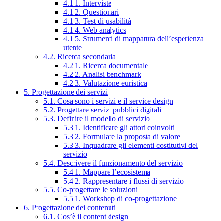
4.1.1. Interviste
4.1.2. Questionari
4.1.3. Test di usabilità
4.1.4. Web analytics
4.1.5. Strumenti di mappatura dell’esperienza
utente
4.2. Ricerca secondaria
4.2.1. Ricerca documentale
4.2.2. Analisi benchmark
4.2.3. Valutazione euristica
5. Progettazione dei servizi
5.1. Cosa sono i servizi e il service design
5.2. Progettare servizi pubblici digitali
5.3. Definire il modello di servizio
5.3.1. Identificare gli attori coinvolti
5.3.2. Formulare la proposta di valore
5.3.3. Inquadrare gli elementi costitutivi del
servizio
5.4. Descrivere il funzionamento del servizio
5.4.1. Mappare l’ecosistema
5.4.2. Rappresentare i flussi di servizio
5.5. Co-progettare le soluzioni
5.5.1. Workshop di co-progettazione
6. Progettazione dei contenuti
6.1. Cos’è il content design