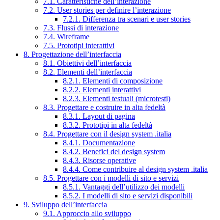
7.1. Caratteristiche dell’interazione
7.2. User stories per definire l’interazione
7.2.1. Differenza tra scenari e user stories
7.3. Flussi di interazione
7.4. Wireframe
7.5. Prototipi interattivi
8. Progettazione dell’interfaccia
8.1. Obiettivi dell’interfaccia
8.2. Elementi dell’interfaccia
8.2.1. Elementi di composizione
8.2.2. Elementi interattivi
8.2.3. Elementi testuali (microtesti)
8.3. Progettare e costruire in alta fedeltà
8.3.1. Layout di pagina
8.3.2. Prototipi in alta fedeltà
8.4. Progettare con il design system .italia
8.4.1. Documentazione
8.4.2. Benefici del design system
8.4.3. Risorse operative
8.4.4. Come contribuire al design system .italia
8.5. Progettare con i modelli di sito e servizi
8.5.1. Vantaggi dell’utilizzo dei modelli
8.5.2. I modelli di sito e servizi disponibili
9. Sviluppo dell’interfaccia
9.1. Approccio allo sviluppo