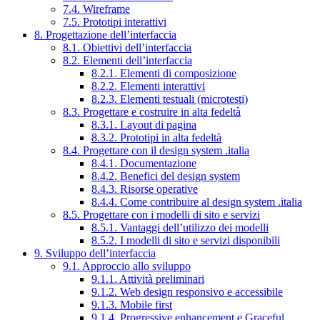
7.4. Wireframe
7.5. Prototipi interattivi
8. Progettazione dell’interfaccia
8.1. Obiettivi dell’interfaccia
8.2. Elementi dell’interfaccia
8.2.1. Elementi di composizione
8.2.2. Elementi interattivi
8.2.3. Elementi testuali (microtesti)
8.3. Progettare e costruire in alta fedeltà
8.3.1. Layout di pagina
8.3.2. Prototipi in alta fedeltà
8.4. Progettare con il design system .italia
8.4.1. Documentazione
8.4.2. Benefici del design system
8.4.3. Risorse operative
8.4.4. Come contribuire al design system .italia
8.5. Progettare con i modelli di sito e servizi
8.5.1. Vantaggi dell’utilizzo dei modelli
8.5.2. I modelli di sito e servizi disponibili
9. Sviluppo dell’interfaccia
9.1. Approccio allo sviluppo
9.1.1. Attività preliminari
9.1.2. Web design responsivo e accessibile
9.1.3. Mobile first
9.1.4. Progressive enhancement e Graceful