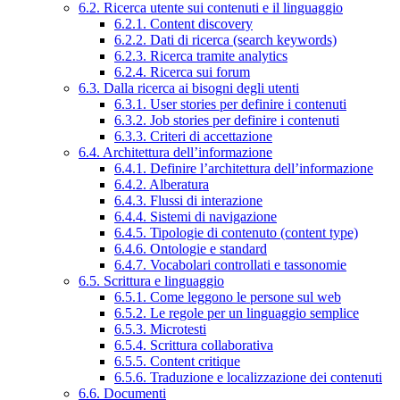
6.2. Ricerca utente sui contenuti e il linguaggio
6.2.1. Content discovery
6.2.2. Dati di ricerca (search keywords)
6.2.3. Ricerca tramite analytics
6.2.4. Ricerca sui forum
6.3. Dalla ricerca ai bisogni degli utenti
6.3.1. User stories per definire i contenuti
6.3.2. Job stories per definire i contenuti
6.3.3. Criteri di accettazione
6.4. Architettura dell’informazione
6.4.1. Definire l’architettura dell’informazione
6.4.2. Alberatura
6.4.3. Flussi di interazione
6.4.4. Sistemi di navigazione
6.4.5. Tipologie di contenuto (content type)
6.4.6. Ontologie e standard
6.4.7. Vocabolari controllati e tassonomie
6.5. Scrittura e linguaggio
6.5.1. Come leggono le persone sul web
6.5.2. Le regole per un linguaggio semplice
6.5.3. Microtesti
6.5.4. Scrittura collaborativa
6.5.5. Content critique
6.5.6. Traduzione e localizzazione dei contenuti
6.6. Documenti