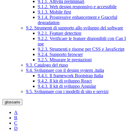
9.1.1. Attività preliminari
9.1.2. Web design responsivo e accessibile
9.1.3. Mobile first
9.1.4. Progressive enhancement e Graceful
degradation
9.2. Strumenti di supporto allo sviluppo del software
9.2.1. Feature detection
9.2.2. Verificare le feature disponibili con Can I
use
9.2.3. Strumenti e risorse per CSS e JavaScript
9.2.4. Supporto browser
9.2.5. Misurare le prestazioni
9.3. Catalogo del riuso
9.4. Sviluppare con il design system .italia
9.4.1. Il framework Bootstrap Italia
9.4.2. Il kit di sviluppo React
9.4.3. Il kit di sviluppo Angular
9.5. Sviluppare con i modelli di sito e servizi
glossario
A
B
C
D