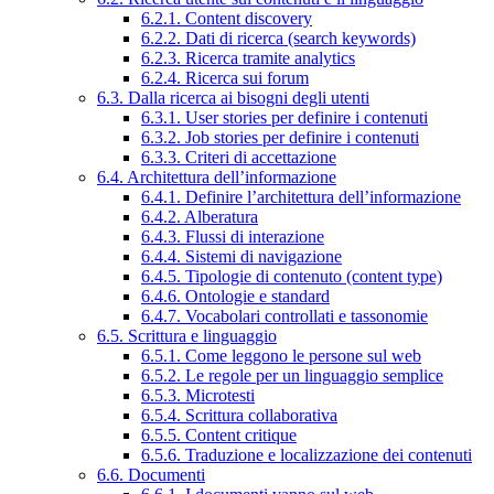
6.2.1. Content discovery
6.2.2. Dati di ricerca (search keywords)
6.2.3. Ricerca tramite analytics
6.2.4. Ricerca sui forum
6.3. Dalla ricerca ai bisogni degli utenti
6.3.1. User stories per definire i contenuti
6.3.2. Job stories per definire i contenuti
6.3.3. Criteri di accettazione
6.4. Architettura dell’informazione
6.4.1. Definire l’architettura dell’informazione
6.4.2. Alberatura
6.4.3. Flussi di interazione
6.4.4. Sistemi di navigazione
6.4.5. Tipologie di contenuto (content type)
6.4.6. Ontologie e standard
6.4.7. Vocabolari controllati e tassonomie
6.5. Scrittura e linguaggio
6.5.1. Come leggono le persone sul web
6.5.2. Le regole per un linguaggio semplice
6.5.3. Microtesti
6.5.4. Scrittura collaborativa
6.5.5. Content critique
6.5.6. Traduzione e localizzazione dei contenuti
6.6. Documenti