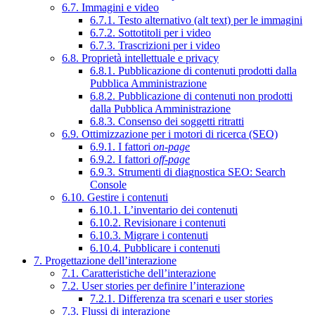
6.7. Immagini e video
6.7.1. Testo alternativo (alt text) per le immagini
6.7.2. Sottotitoli per i video
6.7.3. Trascrizioni per i video
6.8. Proprietà intellettuale e privacy
6.8.1. Pubblicazione di contenuti prodotti dalla
Pubblica Amministrazione
6.8.2. Pubblicazione di contenuti non prodotti
dalla Pubblica Amministrazione
6.8.3. Consenso dei soggetti ritratti
6.9. Ottimizzazione per i motori di ricerca (SEO)
6.9.1. I fattori
on-page
6.9.2. I fattori
off-page
6.9.3. Strumenti di diagnostica SEO: Search
Console
6.10. Gestire i contenuti
6.10.1. L’inventario dei contenuti
6.10.2. Revisionare i contenuti
6.10.3. Migrare i contenuti
6.10.4. Pubblicare i contenuti
7. Progettazione dell’interazione
7.1. Caratteristiche dell’interazione
7.2. User stories per definire l’interazione
7.2.1. Differenza tra scenari e user stories
7.3. Flussi di interazione