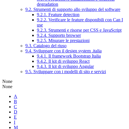
degradation
9.2. Strumenti di supporto allo sviluppo del software
9.2.1. Feature detection
9.2.2. Verificare le feature disponibili con Can I
use
9.2.3. Strumenti e risorse per CSS e JavaScript
9.2.4. Supporto browser
9.2.5. Misurare le prestazioni
9.3. Catalogo del riuso
9.4. Sviluppare con il design system .italia
9.4.1. Il framework Bootstrap Italia
9.4.2. Il kit di sviluppo React
9.4.3. Il kit di sviluppo Angular
9.5. Sviluppare con i modelli di sito e servizi
None
None
A
B
C
D
E
I
M