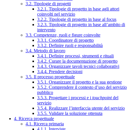
3.2. Tipologie di progetti
3.2.1. Tipologie di progetto in base agli attori
coinvolti nel servizio
3.2.2. Tipologie di progetto in base al focus
3.2.3. Tipologie di progetto in base all’ambito di
intervento
3.3. Competenze, ruoli e figure coinvolte
3.3.1. Coordinatore di progetto
3.3.2. Definire ruoli e responsabilità
3.4. Metodo di lavoro
3.4.1. Definire processi, strumenti e rituali
3.4.2. Curare la documentazione di progetto
3.4.3. Organizzare tavoli tecnici collaborativi
3.4.4. Prendere decisioni
3.5. Il processo progettuale
3.5.1. Organizzare il progetto e la sua gestione
3.5.2. Comprendere il contesto d’uso del servizio
pubblico
3.5.3. Progettare i processi e i
touchpoint
del
servizio
3.5.4. Realizzare l’interfaccia utente del servizio
3.5.5. Validare la soluzione ottenuta
4. Ricerca progettuale
4.1. Ricerca primaria
4.1.1. Interviste