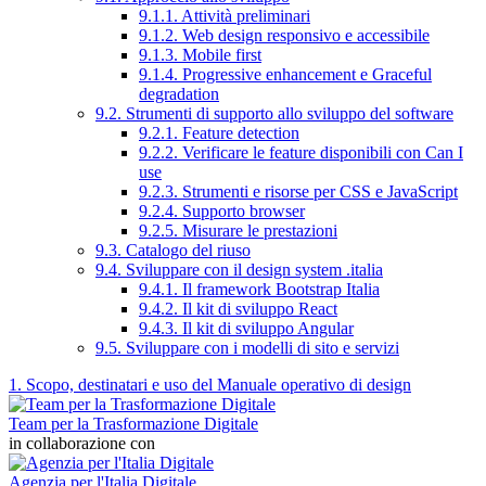
9.1.1. Attività preliminari
9.1.2. Web design responsivo e accessibile
9.1.3. Mobile first
9.1.4. Progressive enhancement e Graceful
degradation
9.2. Strumenti di supporto allo sviluppo del software
9.2.1. Feature detection
9.2.2. Verificare le feature disponibili con Can I
use
9.2.3. Strumenti e risorse per CSS e JavaScript
9.2.4. Supporto browser
9.2.5. Misurare le prestazioni
9.3. Catalogo del riuso
9.4. Sviluppare con il design system .italia
9.4.1. Il framework Bootstrap Italia
9.4.2. Il kit di sviluppo React
9.4.3. Il kit di sviluppo Angular
9.5. Sviluppare con i modelli di sito e servizi
1. Scopo, destinatari e uso del Manuale operativo di design
Team per la Trasformazione Digitale
in collaborazione con
Agenzia per l'Italia Digitale