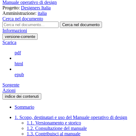
Manuale operativo di design
Progetto:
Designers Italia
Amministrazione:
italia
Cerca nel documento
Cerca nel documento
Informazioni
versione-corrente
Scarica
pdf
html
epub
Sorgente
Azioni
indice dei contenuti
Sommario
1. Scopo, destinatari e uso del Manuale operativo di design
1.1. Versionamento e storico
1.2. Consultazione del manuale
1.3. Contribuisci al manuale