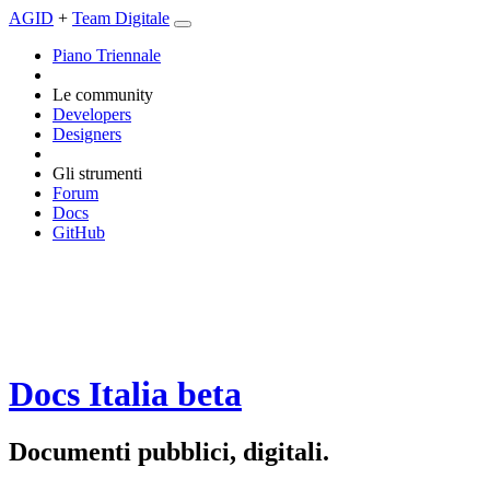
AGID
+
Team Digitale
Piano Triennale
Le community
Developers
Designers
Gli strumenti
Forum
Docs
GitHub
Docs Italia
beta
Documenti pubblici, digitali.