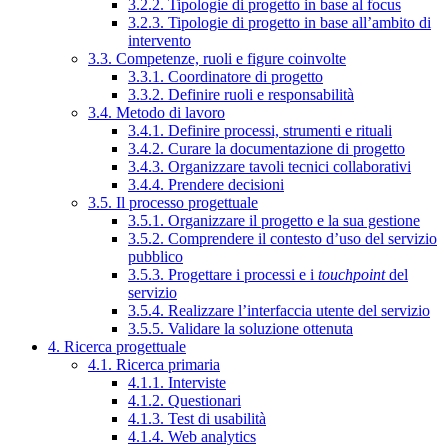
3.2.2. Tipologie di progetto in base al focus
3.2.3. Tipologie di progetto in base all’ambito di
intervento
3.3. Competenze, ruoli e figure coinvolte
3.3.1. Coordinatore di progetto
3.3.2. Definire ruoli e responsabilità
3.4. Metodo di lavoro
3.4.1. Definire processi, strumenti e rituali
3.4.2. Curare la documentazione di progetto
3.4.3. Organizzare tavoli tecnici collaborativi
3.4.4. Prendere decisioni
3.5. Il processo progettuale
3.5.1. Organizzare il progetto e la sua gestione
3.5.2. Comprendere il contesto d’uso del servizio
pubblico
3.5.3. Progettare i processi e i
touchpoint
del
servizio
3.5.4. Realizzare l’interfaccia utente del servizio
3.5.5. Validare la soluzione ottenuta
4. Ricerca progettuale
4.1. Ricerca primaria
4.1.1. Interviste
4.1.2. Questionari
4.1.3. Test di usabilità
4.1.4. Web analytics