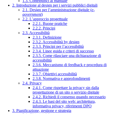
1.3. Contribuisci al manuale
2. Introduzione al design per i servizi pubblici digitali
2.1. Design per l’amministrazione digitale (
e-
government
)
2.2. L’approccio progettuale
2.2.1. Buone pratiche
2.2.2. Principi
2.3. Accessibilità
2.3.1. Definizione
2.3.2. Accessibilità by design
2.3.3. Principi per l’accessibilità
2.3.4. Linee guida e criteri di successo
2.3.5. Come rilasciare una dichiarazione di
accessibilità
2.3.6. Meccanismo di feedback e procedura di
attuazione
2.3.7. Obiettivi accessibilità
2.3.8. Normativa e approfondimenti
2.4. Privacy
2.4.1. Come rispettare la privacy sin dalla
progettazione di un sito o servizio digitale
2.4.2. Richiedi il consenso quando necessario
2.4.3. Le basi del sito web: architettura,
informativa privacy, riferimenti DPO
3. Pianificazione, gestione e strategia