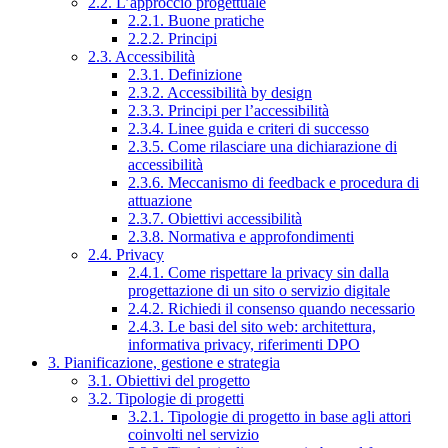
2.2. L’approccio progettuale
2.2.1. Buone pratiche
2.2.2. Principi
2.3. Accessibilità
2.3.1. Definizione
2.3.2. Accessibilità by design
2.3.3. Principi per l’accessibilità
2.3.4. Linee guida e criteri di successo
2.3.5. Come rilasciare una dichiarazione di
accessibilità
2.3.6. Meccanismo di feedback e procedura di
attuazione
2.3.7. Obiettivi accessibilità
2.3.8. Normativa e approfondimenti
2.4. Privacy
2.4.1. Come rispettare la privacy sin dalla
progettazione di un sito o servizio digitale
2.4.2. Richiedi il consenso quando necessario
2.4.3. Le basi del sito web: architettura,
informativa privacy, riferimenti DPO
3. Pianificazione, gestione e strategia
3.1. Obiettivi del progetto
3.2. Tipologie di progetti
3.2.1. Tipologie di progetto in base agli attori
coinvolti nel servizio