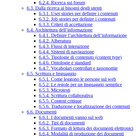
6.2.4. Ricerca sui forum
6.3. Dalla ricerca ai bisogni degli utenti
6.3.1. User stories per definire i contenuti
6.3.2. Job stories per definire i contenuti
6.3.3. Criteri di accettazione
6.4. Architettura dell’informazione
6.4.1. Definire l’architettura dell’informazione
6.4.2. Alberatura
6.4.3. Flussi di interazione
6.4.4. Sistemi di navigazione
6.4.5. Tipologie di contenuto (content type)
6.4.6. Ontologie e standard
6.4.7. Vocabolari controllati e tassonomie
6.5. Scrittura e linguaggio
6.5.1. Come leggono le persone sul web
6.5.2. Le regole per un linguaggio semplice
6.5.3. Microtesti
6.5.4. Scrittura collaborativa
6.5.5. Content critique
6.5.6. Traduzione e localizzazione dei contenuti
6.6. Documenti
6.6.1. I documenti vanno sul web
6.6.2. Tipi di documenti
6.6.3. Formato di lettura dei documenti elettronici
6.6.4. Modalità di produzione dei documenti