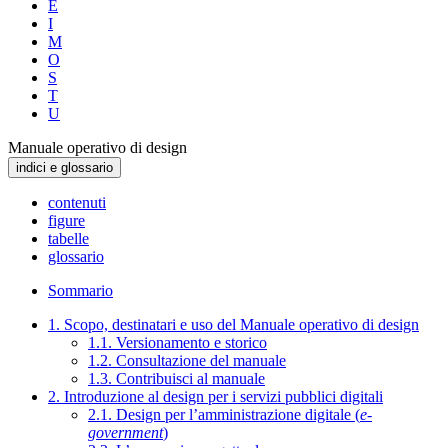
E
I
M
O
S
T
U
Manuale operativo di design
indici e glossario
contenuti
figure
tabelle
glossario
Sommario
1. Scopo, destinatari e uso del Manuale operativo di design
1.1. Versionamento e storico
1.2. Consultazione del manuale
1.3. Contribuisci al manuale
2. Introduzione al design per i servizi pubblici digitali
2.1. Design per l’amministrazione digitale (
e-
government
)