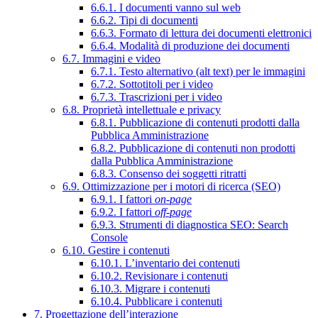
6.6.1. I documenti vanno sul web
6.6.2. Tipi di documenti
6.6.3. Formato di lettura dei documenti elettronici
6.6.4. Modalità di produzione dei documenti
6.7. Immagini e video
6.7.1. Testo alternativo (alt text) per le immagini
6.7.2. Sottotitoli per i video
6.7.3. Trascrizioni per i video
6.8. Proprietà intellettuale e privacy
6.8.1. Pubblicazione di contenuti prodotti dalla
Pubblica Amministrazione
6.8.2. Pubblicazione di contenuti non prodotti
dalla Pubblica Amministrazione
6.8.3. Consenso dei soggetti ritratti
6.9. Ottimizzazione per i motori di ricerca (SEO)
6.9.1. I fattori
on-page
6.9.2. I fattori
off-page
6.9.3. Strumenti di diagnostica SEO: Search
Console
6.10. Gestire i contenuti
6.10.1. L’inventario dei contenuti
6.10.2. Revisionare i contenuti
6.10.3. Migrare i contenuti
6.10.4. Pubblicare i contenuti
7. Progettazione dell’interazione