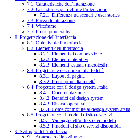
7.1. Caratteristiche dell’interazione
7.2. User stories per definire l’interazione
7.2.1. Differenza tra scenari e user stories
7.3. Flussi di interazione
7.4. Wireframe
7.5. Prototipi interattivi
8. Progettazione dell’interfaccia
8.1. Obiettivi dell’interfaccia
8.2. Elementi dell’interfaccia
8.2.1. Elementi di composizione
8.2.2. Elementi interattivi
8.2.3. Elementi testuali (microtesti)
8.3. Progettare e costruire in alta fedeltà
8.3.1. Layout di pagina
8.3.2. Prototipi in alta fedeltà
8.4. Progettare con il design system .italia
8.4.1. Documentazione
8.4.2. Benefici del design system
8.4.3. Risorse operative
8.4.4. Come contribuire al design system .italia
8.5. Progettare con i modelli di sito e servizi
8.5.1. Vantaggi dell’utilizzo dei modelli
8.5.2. I modelli di sito e servizi disponibili
9. Sviluppo dell’interfaccia
9.1. Approccio allo sviluppo