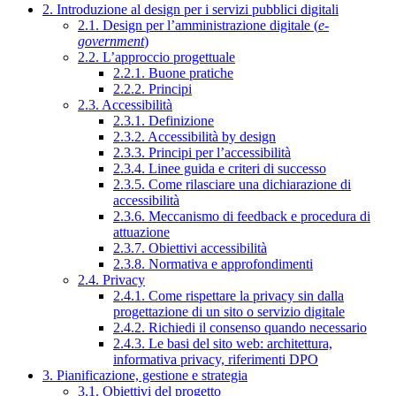
2. Introduzione al design per i servizi pubblici digitali
2.1. Design per l’amministrazione digitale (
e-
government
)
2.2. L’approccio progettuale
2.2.1. Buone pratiche
2.2.2. Principi
2.3. Accessibilità
2.3.1. Definizione
2.3.2. Accessibilità by design
2.3.3. Principi per l’accessibilità
2.3.4. Linee guida e criteri di successo
2.3.5. Come rilasciare una dichiarazione di
accessibilità
2.3.6. Meccanismo di feedback e procedura di
attuazione
2.3.7. Obiettivi accessibilità
2.3.8. Normativa e approfondimenti
2.4. Privacy
2.4.1. Come rispettare la privacy sin dalla
progettazione di un sito o servizio digitale
2.4.2. Richiedi il consenso quando necessario
2.4.3. Le basi del sito web: architettura,
informativa privacy, riferimenti DPO
3. Pianificazione, gestione e strategia
3.1. Obiettivi del progetto