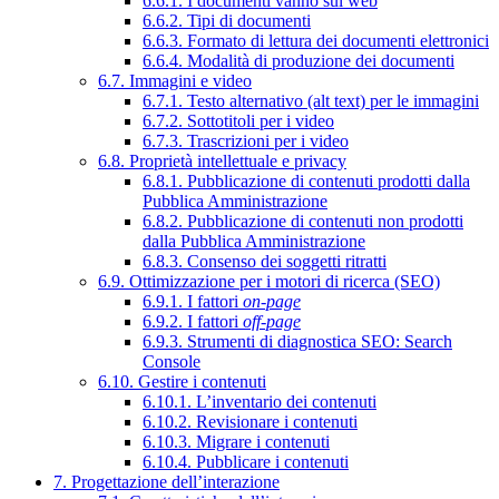
6.6.1. I documenti vanno sul web
6.6.2. Tipi di documenti
6.6.3. Formato di lettura dei documenti elettronici
6.6.4. Modalità di produzione dei documenti
6.7. Immagini e video
6.7.1. Testo alternativo (alt text) per le immagini
6.7.2. Sottotitoli per i video
6.7.3. Trascrizioni per i video
6.8. Proprietà intellettuale e privacy
6.8.1. Pubblicazione di contenuti prodotti dalla
Pubblica Amministrazione
6.8.2. Pubblicazione di contenuti non prodotti
dalla Pubblica Amministrazione
6.8.3. Consenso dei soggetti ritratti
6.9. Ottimizzazione per i motori di ricerca (SEO)
6.9.1. I fattori
on-page
6.9.2. I fattori
off-page
6.9.3. Strumenti di diagnostica SEO: Search
Console
6.10. Gestire i contenuti
6.10.1. L’inventario dei contenuti
6.10.2. Revisionare i contenuti
6.10.3. Migrare i contenuti
6.10.4. Pubblicare i contenuti
7. Progettazione dell’interazione