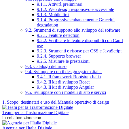
9.1.1. Attività preliminari
9.1.2. Web design responsivo e accessibile
9.1.3. Mobile first
9.1.4. Progressive enhancement e Graceful
degradation
9.2. Strumenti di supporto allo sviluppo del software
9.2.1. Feature detection
9.2.2. Verificare le feature disponibili con Can I
use
9.2.3. Strumenti e risorse per CSS e JavaScript
9.2.4. Supporto browser
9.2.5. Misurare le prestazioni
9.3. Catalogo del riuso
9.4. Sviluppare con il design system .italia
9.4.1. Il framework Bootstrap Italia
9.4.2. Il kit di sviluppo React
9.4.3. Il kit di sviluppo Angular
9.5. Sviluppare con i modelli di sito e servizi
1. Scopo, destinatari e uso del Manuale operativo di design
Team per la Trasformazione Digitale
in collaborazione con
Agenzia per l'Italia Digitale