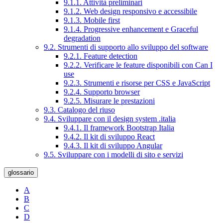
9.1.1. Attività preliminari
9.1.2. Web design responsivo e accessibile
9.1.3. Mobile first
9.1.4. Progressive enhancement e Graceful
degradation
9.2. Strumenti di supporto allo sviluppo del software
9.2.1. Feature detection
9.2.2. Verificare le feature disponibili con Can I
use
9.2.3. Strumenti e risorse per CSS e JavaScript
9.2.4. Supporto browser
9.2.5. Misurare le prestazioni
9.3. Catalogo del riuso
9.4. Sviluppare con il design system .italia
9.4.1. Il framework Bootstrap Italia
9.4.2. Il kit di sviluppo React
9.4.3. Il kit di sviluppo Angular
9.5. Sviluppare con i modelli di sito e servizi
glossario
A
B
C
D