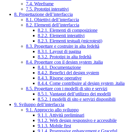
7.4. Wireframe
7.5. Prototipi interattivi
8. Progettazione dell’interfaccia
8.1. Obiettivi dell’interfaccia
8.2. Elementi dell’interfaccia
8.2.1. Elementi di composizione
8.2.2. Elementi interattivi
8.2.3. Elementi testuali (microtesti)
8.3. Progettare e costruire in alta fedeltà
8.3.1. Layout di pagina
8.3.2. Prototipi in alta fedeltà
8.4. Progettare con il design system .italia
8.4.1. Documentazione
8.4.2. Benefici del design system
8.4.3. Risorse operative
8.4.4. Come contribuire al design system .italia
8.5. Progettare con i modelli di sito e servizi
8.5.1. Vantaggi dell’utilizzo dei modelli
8.5.2. I modelli di sito e servizi disponibili
9. Sviluppo dell’interfaccia
9.1. Approccio allo sviluppo
9.1.1. Attività preliminari
9.1.2. Web design responsivo e accessibile
9.1.3. Mobile first
9.1.4. Progressive enhancement e Graceful