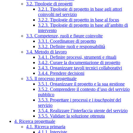
3.2. Tipologie di progetti
3.2.1. Tipologie di progetto in base agli attori
coinvolti nel servizio
3.2.2. Tipologie di progetto in base al focus
3.2.3. Tipologie di progetto in base all’ambito di
intervento
3.3. Competenze, ruoli e figure coinvolte
3.3.1. Coordinatore di progetto
3.3.2. Definire ruoli e responsabilità
3.4. Metodo di lavoro
3.4.1. Definire processi, strumenti e rituali
3.4.2. Curare la documentazione di progetto
3.4.3. Organizzare tavoli tecnici collaborativi
3.4.4. Prendere decisioni
3.5. Il processo progettuale
3.5.1. Organizzare il progetto e la sua gestione
3.5.2. Comprendere il contesto d’uso del servizio
pubblico
3.5.3. Progettare i processi e i
touchpoint
del
servizio
3.5.4. Realizzare l’interfaccia utente del servizio
3.5.5. Validare la soluzione ottenuta
4. Ricerca progettuale
4.1. Ricerca primaria
4.1.1. Interviste