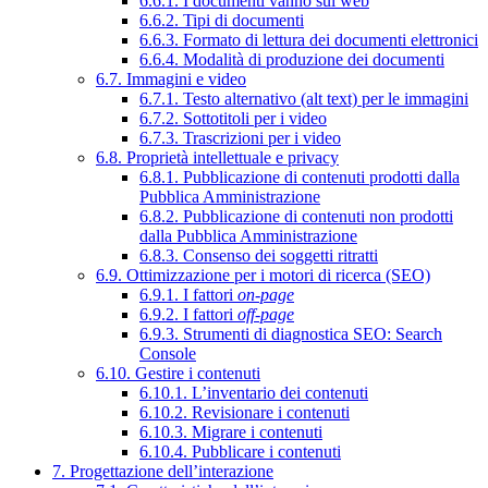
6.6.1. I documenti vanno sul web
6.6.2. Tipi di documenti
6.6.3. Formato di lettura dei documenti elettronici
6.6.4. Modalità di produzione dei documenti
6.7. Immagini e video
6.7.1. Testo alternativo (alt text) per le immagini
6.7.2. Sottotitoli per i video
6.7.3. Trascrizioni per i video
6.8. Proprietà intellettuale e privacy
6.8.1. Pubblicazione di contenuti prodotti dalla
Pubblica Amministrazione
6.8.2. Pubblicazione di contenuti non prodotti
dalla Pubblica Amministrazione
6.8.3. Consenso dei soggetti ritratti
6.9. Ottimizzazione per i motori di ricerca (SEO)
6.9.1. I fattori
on-page
6.9.2. I fattori
off-page
6.9.3. Strumenti di diagnostica SEO: Search
Console
6.10. Gestire i contenuti
6.10.1. L’inventario dei contenuti
6.10.2. Revisionare i contenuti
6.10.3. Migrare i contenuti
6.10.4. Pubblicare i contenuti
7. Progettazione dell’interazione