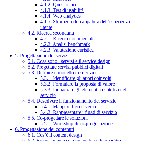
4.1.2. Questionari
4.1.3. Test di usabilità
4.1.4. Web analytics
4.1.5. Strumenti di mappatura dell’esperienza
utente
4.2. Ricerca secondaria
4.2.1. Ricerca documentale
4.2.2. Analisi benchmark
4.2.3. Valutazione euristica
5. Progettazione dei servizi
5.1. Cosa sono i servizi e il service design
5.2. Progettare servizi pubblici digitali
5.3. Definire il modello di servizio
5.3.1. Identificare gli attori coinvolti
5.3.2. Formulare la proposta di valore
5.3.3. Inquadrare gli elementi costitutivi del
servizio
5.4. Descrivere il funzionamento del servizio
5.4.1. Mappare l’ecosistema
5.4.2. Rappresentare i flussi di servizio
5.5. Co-progettare le soluzioni
5.5.1. Workshop di co-progettazione
6. Progettazione dei contenuti
6.1. Cos’è il content design
6.2. Ricerca utente sui contenuti e il linguaggio