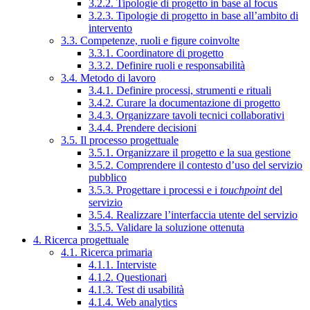
3.2.2. Tipologie di progetto in base al focus
3.2.3. Tipologie di progetto in base all’ambito di
intervento
3.3. Competenze, ruoli e figure coinvolte
3.3.1. Coordinatore di progetto
3.3.2. Definire ruoli e responsabilità
3.4. Metodo di lavoro
3.4.1. Definire processi, strumenti e rituali
3.4.2. Curare la documentazione di progetto
3.4.3. Organizzare tavoli tecnici collaborativi
3.4.4. Prendere decisioni
3.5. Il processo progettuale
3.5.1. Organizzare il progetto e la sua gestione
3.5.2. Comprendere il contesto d’uso del servizio
pubblico
3.5.3. Progettare i processi e i
touchpoint
del
servizio
3.5.4. Realizzare l’interfaccia utente del servizio
3.5.5. Validare la soluzione ottenuta
4. Ricerca progettuale
4.1. Ricerca primaria
4.1.1. Interviste
4.1.2. Questionari
4.1.3. Test di usabilità
4.1.4. Web analytics