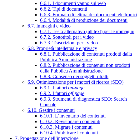
6.6.1. I documenti vanno sul web
6.6.2. Tipi di documenti
6.6.3. Formato di lettura dei documenti elettronici
6.6.4. Modalità di produzione dei documenti
6.7. Immagini e video
6.7.1. Testo alternativo (alt text) per le immagini
6.7.2. Sottotitoli per i video
6.7.3. Trascrizioni per i video
6.8. Proprietà intellettuale e privacy
6.8.1. Pubblicazione di contenuti prodotti dalla
Pubblica Amministrazione
6.8.2. Pubblicazione di contenuti non prodotti
dalla Pubblica Amministrazione
6.8.3. Consenso dei soggetti ritratti
6.9. Ottimizzazione per i motori di ricerca (SEO)
6.9.1. I fattori
on-page
6.9.2. I fattori
off-page
6.9.3. Strumenti di diagnostica SEO: Search
Console
6.10. Gestire i contenuti
6.10.1. L’inventario dei contenuti
6.10.2. Revisionare i contenuti
6.10.3. Migrare i contenuti
6.10.4. Pubblicare i contenuti
7. Progettazione dell’interazione