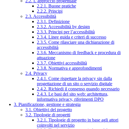
2.2. L’approccio progettuale
2.2.1. Buone pratiche
2.2.2. Principi
2.3. Accessibilità
2.3.1. Definizione
2.3.2. Accessibilità by design
2.3.3. Principi per l’accessibilità
2.3.4. Linee guida e criteri di successo
2.3.5. Come rilasciare una dichiarazione di
accessibilità
2.3.6. Meccanismo di feedback e procedura di
attuazione
2.3.7. Obiettivi accessibilità
2.3.8. Normativa e approfondimenti
2.4. Privacy
2.4.1. Come rispettare la privacy sin dalla
progettazione di un sito o servizio digitale
2.4.2. Richiedi il consenso quando necessario
2.4.3. Le basi del sito web: architettura,
informativa privacy, riferimenti DPO
3. Pianificazione, gestione e strategia
3.1. Obiettivi del progetto
3.2. Tipologie di progetti
3.2.1. Tipologie di progetto in base agli attori
coinvolti nel servizio