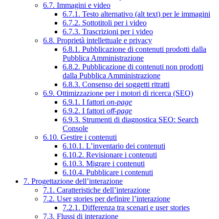
6.7. Immagini e video
6.7.1. Testo alternativo (alt text) per le immagini
6.7.2. Sottotitoli per i video
6.7.3. Trascrizioni per i video
6.8. Proprietà intellettuale e privacy
6.8.1. Pubblicazione di contenuti prodotti dalla
Pubblica Amministrazione
6.8.2. Pubblicazione di contenuti non prodotti
dalla Pubblica Amministrazione
6.8.3. Consenso dei soggetti ritratti
6.9. Ottimizzazione per i motori di ricerca (SEO)
6.9.1. I fattori
on-page
6.9.2. I fattori
off-page
6.9.3. Strumenti di diagnostica SEO: Search
Console
6.10. Gestire i contenuti
6.10.1. L’inventario dei contenuti
6.10.2. Revisionare i contenuti
6.10.3. Migrare i contenuti
6.10.4. Pubblicare i contenuti
7. Progettazione dell’interazione
7.1. Caratteristiche dell’interazione
7.2. User stories per definire l’interazione
7.2.1. Differenza tra scenari e user stories
7.3. Flussi di interazione