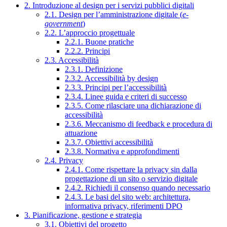
2. Introduzione al design per i servizi pubblici digitali
2.1. Design per l’amministrazione digitale (
e-
government
)
2.2. L’approccio progettuale
2.2.1. Buone pratiche
2.2.2. Principi
2.3. Accessibilità
2.3.1. Definizione
2.3.2. Accessibilità by design
2.3.3. Principi per l’accessibilità
2.3.4. Linee guida e criteri di successo
2.3.5. Come rilasciare una dichiarazione di
accessibilità
2.3.6. Meccanismo di feedback e procedura di
attuazione
2.3.7. Obiettivi accessibilità
2.3.8. Normativa e approfondimenti
2.4. Privacy
2.4.1. Come rispettare la privacy sin dalla
progettazione di un sito o servizio digitale
2.4.2. Richiedi il consenso quando necessario
2.4.3. Le basi del sito web: architettura,
informativa privacy, riferimenti DPO
3. Pianificazione, gestione e strategia
3.1. Obiettivi del progetto