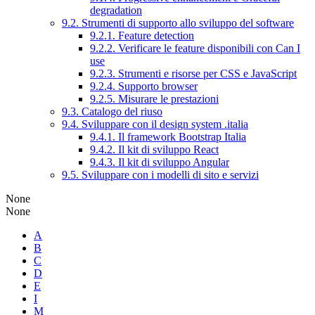
degradation
9.2. Strumenti di supporto allo sviluppo del software
9.2.1. Feature detection
9.2.2. Verificare le feature disponibili con Can I
use
9.2.3. Strumenti e risorse per CSS e JavaScript
9.2.4. Supporto browser
9.2.5. Misurare le prestazioni
9.3. Catalogo del riuso
9.4. Sviluppare con il design system .italia
9.4.1. Il framework Bootstrap Italia
9.4.2. Il kit di sviluppo React
9.4.3. Il kit di sviluppo Angular
9.5. Sviluppare con i modelli di sito e servizi
None
None
A
B
C
D
E
I
M