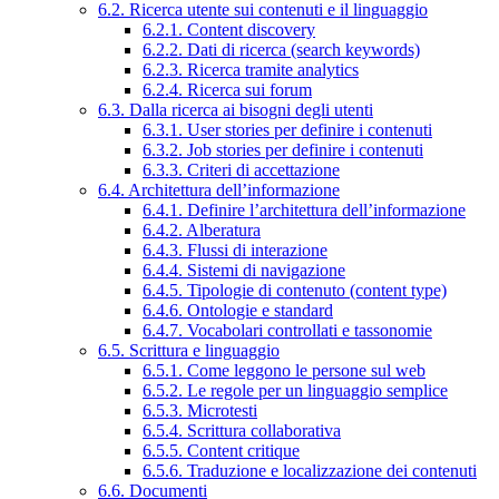
6.2. Ricerca utente sui contenuti e il linguaggio
6.2.1. Content discovery
6.2.2. Dati di ricerca (search keywords)
6.2.3. Ricerca tramite analytics
6.2.4. Ricerca sui forum
6.3. Dalla ricerca ai bisogni degli utenti
6.3.1. User stories per definire i contenuti
6.3.2. Job stories per definire i contenuti
6.3.3. Criteri di accettazione
6.4. Architettura dell’informazione
6.4.1. Definire l’architettura dell’informazione
6.4.2. Alberatura
6.4.3. Flussi di interazione
6.4.4. Sistemi di navigazione
6.4.5. Tipologie di contenuto (content type)
6.4.6. Ontologie e standard
6.4.7. Vocabolari controllati e tassonomie
6.5. Scrittura e linguaggio
6.5.1. Come leggono le persone sul web
6.5.2. Le regole per un linguaggio semplice
6.5.3. Microtesti
6.5.4. Scrittura collaborativa
6.5.5. Content critique
6.5.6. Traduzione e localizzazione dei contenuti
6.6. Documenti