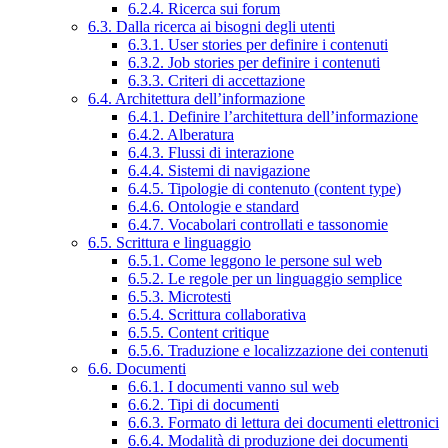
6.2.4. Ricerca sui forum
6.3. Dalla ricerca ai bisogni degli utenti
6.3.1. User stories per definire i contenuti
6.3.2. Job stories per definire i contenuti
6.3.3. Criteri di accettazione
6.4. Architettura dell’informazione
6.4.1. Definire l’architettura dell’informazione
6.4.2. Alberatura
6.4.3. Flussi di interazione
6.4.4. Sistemi di navigazione
6.4.5. Tipologie di contenuto (content type)
6.4.6. Ontologie e standard
6.4.7. Vocabolari controllati e tassonomie
6.5. Scrittura e linguaggio
6.5.1. Come leggono le persone sul web
6.5.2. Le regole per un linguaggio semplice
6.5.3. Microtesti
6.5.4. Scrittura collaborativa
6.5.5. Content critique
6.5.6. Traduzione e localizzazione dei contenuti
6.6. Documenti
6.6.1. I documenti vanno sul web
6.6.2. Tipi di documenti
6.6.3. Formato di lettura dei documenti elettronici
6.6.4. Modalità di produzione dei documenti