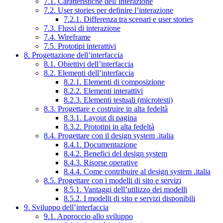
7.1. Caratteristiche dell’interazione
7.2. User stories per definire l’interazione
7.2.1. Differenza tra scenari e user stories
7.3. Flussi di interazione
7.4. Wireframe
7.5. Prototipi interattivi
8. Progettazione dell’interfaccia
8.1. Obiettivi dell’interfaccia
8.2. Elementi dell’interfaccia
8.2.1. Elementi di composizione
8.2.2. Elementi interattivi
8.2.3. Elementi testuali (microtesti)
8.3. Progettare e costruire in alta fedeltà
8.3.1. Layout di pagina
8.3.2. Prototipi in alta fedeltà
8.4. Progettare con il design system .italia
8.4.1. Documentazione
8.4.2. Benefici del design system
8.4.3. Risorse operative
8.4.4. Come contribuire al design system .italia
8.5. Progettare con i modelli di sito e servizi
8.5.1. Vantaggi dell’utilizzo dei modelli
8.5.2. I modelli di sito e servizi disponibili
9. Sviluppo dell’interfaccia
9.1. Approccio allo sviluppo