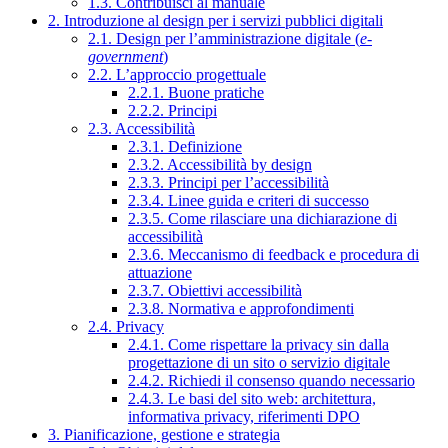
1.3. Contribuisci al manuale
2. Introduzione al design per i servizi pubblici digitali
2.1. Design per l’amministrazione digitale (
e-
government
)
2.2. L’approccio progettuale
2.2.1. Buone pratiche
2.2.2. Principi
2.3. Accessibilità
2.3.1. Definizione
2.3.2. Accessibilità by design
2.3.3. Principi per l’accessibilità
2.3.4. Linee guida e criteri di successo
2.3.5. Come rilasciare una dichiarazione di
accessibilità
2.3.6. Meccanismo di feedback e procedura di
attuazione
2.3.7. Obiettivi accessibilità
2.3.8. Normativa e approfondimenti
2.4. Privacy
2.4.1. Come rispettare la privacy sin dalla
progettazione di un sito o servizio digitale
2.4.2. Richiedi il consenso quando necessario
2.4.3. Le basi del sito web: architettura,
informativa privacy, riferimenti DPO
3. Pianificazione, gestione e strategia