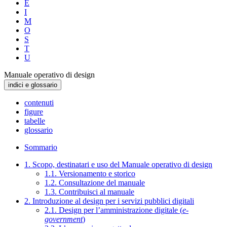
E
I
M
O
S
T
U
Manuale operativo di design
indici e glossario
contenuti
figure
tabelle
glossario
Sommario
1. Scopo, destinatari e uso del Manuale operativo di design
1.1. Versionamento e storico
1.2. Consultazione del manuale
1.3. Contribuisci al manuale
2. Introduzione al design per i servizi pubblici digitali
2.1. Design per l’amministrazione digitale (
e-
government
)