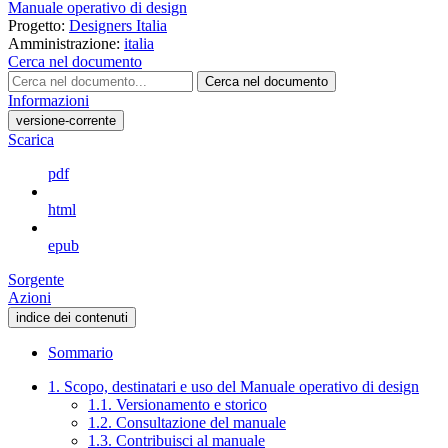
Manuale operativo di design
Progetto:
Designers Italia
Amministrazione:
italia
Cerca nel documento
Cerca nel documento
Informazioni
versione-corrente
Scarica
pdf
html
epub
Sorgente
Azioni
indice dei contenuti
Sommario
1. Scopo, destinatari e uso del Manuale operativo di design
1.1. Versionamento e storico
1.2. Consultazione del manuale
1.3. Contribuisci al manuale