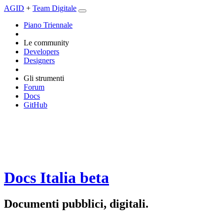
AGID
+
Team Digitale
Piano Triennale
Le community
Developers
Designers
Gli strumenti
Forum
Docs
GitHub
Docs Italia
beta
Documenti pubblici, digitali.