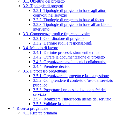
3.1. Obiettivi del progetto
3.2. Tipologie di progetti
3.2.1. Tipologie di progetto in base agli attori
coinvolti nel servizio
3.2.2. Tipologie di progetto in base al focus
3.2.3. Tipologie di progetto in base all’ambito di
intervento
3.3. Competenze, ruoli e figure coinvolte
3.3.1. Coordinatore di progetto
3.3.2. Definire ruoli e responsabilità
3.4. Metodo di lavoro
3.4.1. Definire processi, strumenti e rituali
3.4.2. Curare la documentazione di progetto
3.4.3. Organizzare tavoli tecnici collaborativi
3.4.4. Prendere decisioni
3.5. Il processo progettuale
3.5.1. Organizzare il progetto e la sua gestione
3.5.2. Comprendere il contesto d’uso del servizio
pubblico
3.5.3. Progettare i processi e i
touchpoint
del
servizio
3.5.4. Realizzare l’interfaccia utente del servizio
3.5.5. Validare la soluzione ottenuta
4. Ricerca progettuale
4.1. Ricerca primaria