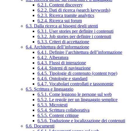
6.2.1. Content discovery
6.2.2. Dati di ricerca (search keywords)
6.2.3. Ricerca tramite analytics
6.2.4. Ricerca sui forum
6.3. Dalla ricerca ai bisogni degli utenti
6.3.1. User stories per definire i contenuti
6.3.2. Job stories per definire i contenuti
6.3.3. Criteri di accettazione
6.4. Architettura dell’informazione
6.4.1. Definire l’architettura dell’informazione
6.4.2. Alberatura
6.4.3. Flussi di interazione
6.4.4. Sistemi di navigazione
6.4.5. Tipologie di contenuto (content type)
6.4.6. Ontologie e standard
6.4.7. Vocabolari controllati e tassonomie
6.5. Scrittura e linguaggio
6.5.1. Come leggono le persone sul web
6.5.2. Le regole per un linguaggio semplice
6.5.3. Microtesti
6.5.4. Scrittura collaborativa
6.5.5. Content critique
6.5.6. Traduzione e localizzazione dei contenuti
6.6. Documenti