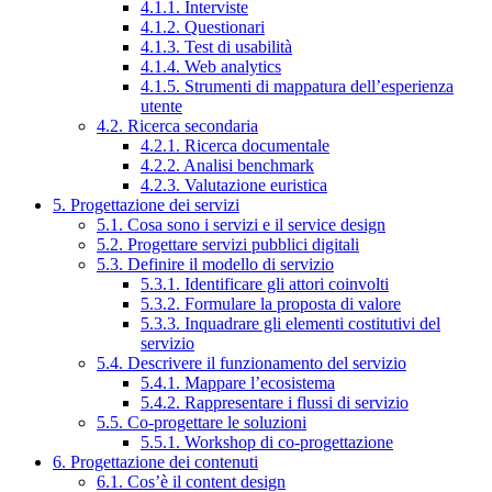
4.1.1. Interviste
4.1.2. Questionari
4.1.3. Test di usabilità
4.1.4. Web analytics
4.1.5. Strumenti di mappatura dell’esperienza
utente
4.2. Ricerca secondaria
4.2.1. Ricerca documentale
4.2.2. Analisi benchmark
4.2.3. Valutazione euristica
5. Progettazione dei servizi
5.1. Cosa sono i servizi e il service design
5.2. Progettare servizi pubblici digitali
5.3. Definire il modello di servizio
5.3.1. Identificare gli attori coinvolti
5.3.2. Formulare la proposta di valore
5.3.3. Inquadrare gli elementi costitutivi del
servizio
5.4. Descrivere il funzionamento del servizio
5.4.1. Mappare l’ecosistema
5.4.2. Rappresentare i flussi di servizio
5.5. Co-progettare le soluzioni
5.5.1. Workshop di co-progettazione
6. Progettazione dei contenuti
6.1. Cos’è il content design