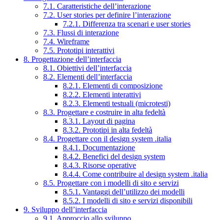
7.1. Caratteristiche dell’interazione
7.2. User stories per definire l’interazione
7.2.1. Differenza tra scenari e user stories
7.3. Flussi di interazione
7.4. Wireframe
7.5. Prototipi interattivi
8. Progettazione dell’interfaccia
8.1. Obiettivi dell’interfaccia
8.2. Elementi dell’interfaccia
8.2.1. Elementi di composizione
8.2.2. Elementi interattivi
8.2.3. Elementi testuali (microtesti)
8.3. Progettare e costruire in alta fedeltà
8.3.1. Layout di pagina
8.3.2. Prototipi in alta fedeltà
8.4. Progettare con il design system .italia
8.4.1. Documentazione
8.4.2. Benefici del design system
8.4.3. Risorse operative
8.4.4. Come contribuire al design system .italia
8.5. Progettare con i modelli di sito e servizi
8.5.1. Vantaggi dell’utilizzo dei modelli
8.5.2. I modelli di sito e servizi disponibili
9. Sviluppo dell’interfaccia
9.1. Approccio allo sviluppo