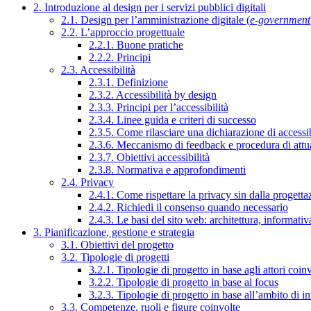
2. Introduzione al design per i servizi pubblici digitali
2.1. Design per l’amministrazione digitale (
e-government
2.2. L’approccio progettuale
2.2.1. Buone pratiche
2.2.2. Principi
2.3. Accessibilità
2.3.1. Definizione
2.3.2. Accessibilità by design
2.3.3. Principi per l’accessibilità
2.3.4. Linee guida e criteri di successo
2.3.5. Come rilasciare una dichiarazione di accessib
2.3.6. Meccanismo di feedback e procedura di attu
2.3.7. Obiettivi accessibilità
2.3.8. Normativa e approfondimenti
2.4. Privacy
2.4.1. Come rispettare la privacy sin dalla progettaz
2.4.2. Richiedi il consenso quando necessario
2.4.3. Le basi del sito web: architettura, informati
3. Pianificazione, gestione e strategia
3.1. Obiettivi del progetto
3.2. Tipologie di progetti
3.2.1. Tipologie di progetto in base agli attori coinv
3.2.2. Tipologie di progetto in base al focus
3.2.3. Tipologie di progetto in base all’ambito di i
3.3. Competenze, ruoli e figure coinvolte