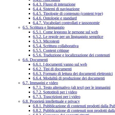
6.4.3. Flussi di interazione
6.4.4. Sistemi di navigazione
6.4.5. Tipologie di contenuto (content type)
6.4.6. Ontologie e standard
6.4.7. Vocabolari controllati e tassonomie
6.5. Scrittura e linguaggio
6.5.1. Come leggono le persone sul web
6.5.2. Le regole per un linguaggio semplice
6.5.3. Microtesti
6.5.4. Scrittura collaborativa
6.5.5. Content critique
6.5.6. Traduzione e localizzazione dei contenuti
6.6. Documenti
6.6.1. I documenti vanno sul web
6.6.2. Tipi di documenti
6.6.3. Formato di lettura dei documenti elettronici
6.6.4. Modalità di produzione dei documenti
6.7. Immagini e video
6.7.1. Testo alternativo (alt text) per le immagini
6.7.2. Sottotitoli per i video
6.7.3. Trascrizioni per i video
6.8. Proprietà intellettuale e privacy
6.8.1. Pubblicazione di contenuti prodotti dalla P
6.8.2. Pubblicazione di contenuti non prodotti dal