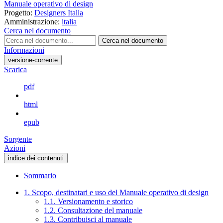
Manuale operativo di design
Progetto:
Designers Italia
Amministrazione:
italia
Cerca nel documento
Cerca nel documento
Informazioni
versione-corrente
Scarica
pdf
html
epub
Sorgente
Azioni
indice dei contenuti
Sommario
1. Scopo, destinatari e uso del Manuale operativo di design
1.1. Versionamento e storico
1.2. Consultazione del manuale
1.3. Contribuisci al manuale