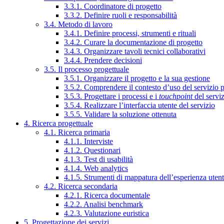
3.3.1. Coordinatore di progetto
3.3.2. Definire ruoli e responsabilità
3.4. Metodo di lavoro
3.4.1. Definire processi, strumenti e rituali
3.4.2. Curare la documentazione di progetto
3.4.3. Organizzare tavoli tecnici collaborativi
3.4.4. Prendere decisioni
3.5. Il processo progettuale
3.5.1. Organizzare il progetto e la sua gestione
3.5.2. Comprendere il contesto d’uso del servizio 
3.5.3. Progettare i processi e i
touchpoint
del servi
3.5.4. Realizzare l’interfaccia utente del servizio
3.5.5. Validare la soluzione ottenuta
4. Ricerca progettuale
4.1. Ricerca primaria
4.1.1. Interviste
4.1.2. Questionari
4.1.3. Test di usabilità
4.1.4. Web analytics
4.1.5. Strumenti di mappatura dell’esperienza uten
4.2. Ricerca secondaria
4.2.1. Ricerca documentale
4.2.2. Analisi benchmark
4.2.3. Valutazione euristica
5. Progettazione dei servizi