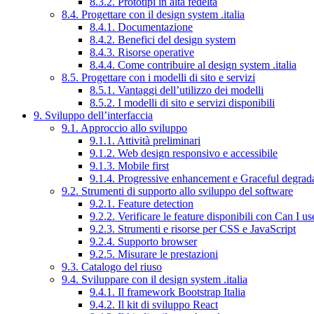
8.3.2. Prototipi in alta fedeltà
8.4. Progettare con il design system .italia
8.4.1. Documentazione
8.4.2. Benefici del design system
8.4.3. Risorse operative
8.4.4. Come contribuire al design system .italia
8.5. Progettare con i modelli di sito e servizi
8.5.1. Vantaggi dell’utilizzo dei modelli
8.5.2. I modelli di sito e servizi disponibili
9. Sviluppo dell’interfaccia
9.1. Approccio allo sviluppo
9.1.1. Attività preliminari
9.1.2. Web design responsivo e accessibile
9.1.3. Mobile first
9.1.4. Progressive enhancement e Graceful degrad
9.2. Strumenti di supporto allo sviluppo del software
9.2.1. Feature detection
9.2.2. Verificare le feature disponibili con Can I us
9.2.3. Strumenti e risorse per CSS e JavaScript
9.2.4. Supporto browser
9.2.5. Misurare le prestazioni
9.3. Catalogo del riuso
9.4. Sviluppare con il design system .italia
9.4.1. Il framework Bootstrap Italia
9.4.2. Il kit di sviluppo React