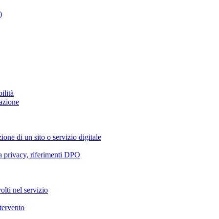
)
ilità
azione
ione di un sito o servizio digitale
va privacy, riferimenti DPO
olti nel servizio
ntervento