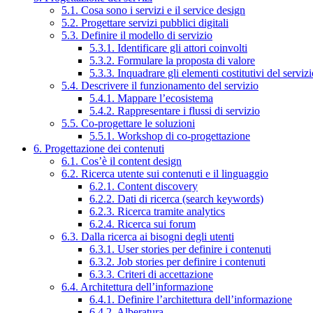
5.1. Cosa sono i servizi e il service design
5.2. Progettare servizi pubblici digitali
5.3. Definire il modello di servizio
5.3.1. Identificare gli attori coinvolti
5.3.2. Formulare la proposta di valore
5.3.3. Inquadrare gli elementi costitutivi del serviz
5.4. Descrivere il funzionamento del servizio
5.4.1. Mappare l’ecosistema
5.4.2. Rappresentare i flussi di servizio
5.5. Co-progettare le soluzioni
5.5.1. Workshop di co-progettazione
6. Progettazione dei contenuti
6.1. Cos’è il content design
6.2. Ricerca utente sui contenuti e il linguaggio
6.2.1. Content discovery
6.2.2. Dati di ricerca (search keywords)
6.2.3. Ricerca tramite analytics
6.2.4. Ricerca sui forum
6.3. Dalla ricerca ai bisogni degli utenti
6.3.1. User stories per definire i contenuti
6.3.2. Job stories per definire i contenuti
6.3.3. Criteri di accettazione
6.4. Architettura dell’informazione
6.4.1. Definire l’architettura dell’informazione
6.4.2. Alberatura