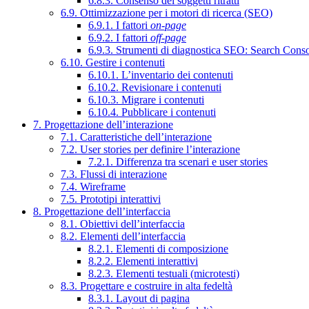
6.8.3. Consenso dei soggetti ritratti
6.9. Ottimizzazione per i motori di ricerca (SEO)
6.9.1. I fattori
on-page
6.9.2. I fattori
off-page
6.9.3. Strumenti di diagnostica SEO: Search Cons
6.10. Gestire i contenuti
6.10.1. L’inventario dei contenuti
6.10.2. Revisionare i contenuti
6.10.3. Migrare i contenuti
6.10.4. Pubblicare i contenuti
7. Progettazione dell’interazione
7.1. Caratteristiche dell’interazione
7.2. User stories per definire l’interazione
7.2.1. Differenza tra scenari e user stories
7.3. Flussi di interazione
7.4. Wireframe
7.5. Prototipi interattivi
8. Progettazione dell’interfaccia
8.1. Obiettivi dell’interfaccia
8.2. Elementi dell’interfaccia
8.2.1. Elementi di composizione
8.2.2. Elementi interattivi
8.2.3. Elementi testuali (microtesti)
8.3. Progettare e costruire in alta fedeltà
8.3.1. Layout di pagina