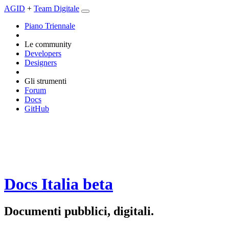
AGID
+
Team Digitale
Piano Triennale
Le community
Developers
Designers
Gli strumenti
Forum
Docs
GitHub
Docs Italia
beta
Documenti pubblici, digitali.