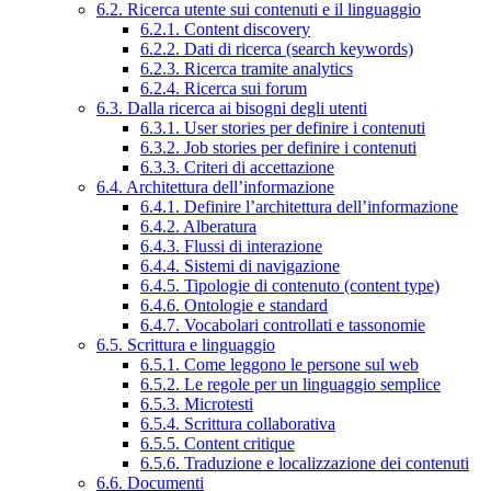
6.2. Ricerca utente sui contenuti e il linguaggio
6.2.1. Content discovery
6.2.2. Dati di ricerca (search keywords)
6.2.3. Ricerca tramite analytics
6.2.4. Ricerca sui forum
6.3. Dalla ricerca ai bisogni degli utenti
6.3.1. User stories per definire i contenuti
6.3.2. Job stories per definire i contenuti
6.3.3. Criteri di accettazione
6.4. Architettura dell’informazione
6.4.1. Definire l’architettura dell’informazione
6.4.2. Alberatura
6.4.3. Flussi di interazione
6.4.4. Sistemi di navigazione
6.4.5. Tipologie di contenuto (content type)
6.4.6. Ontologie e standard
6.4.7. Vocabolari controllati e tassonomie
6.5. Scrittura e linguaggio
6.5.1. Come leggono le persone sul web
6.5.2. Le regole per un linguaggio semplice
6.5.3. Microtesti
6.5.4. Scrittura collaborativa
6.5.5. Content critique
6.5.6. Traduzione e localizzazione dei contenuti
6.6. Documenti