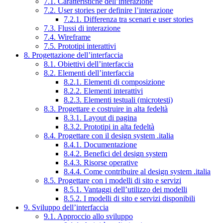
7.1. Caratteristiche dell’interazione
7.2. User stories per definire l’interazione
7.2.1. Differenza tra scenari e user stories
7.3. Flussi di interazione
7.4. Wireframe
7.5. Prototipi interattivi
8. Progettazione dell’interfaccia
8.1. Obiettivi dell’interfaccia
8.2. Elementi dell’interfaccia
8.2.1. Elementi di composizione
8.2.2. Elementi interattivi
8.2.3. Elementi testuali (microtesti)
8.3. Progettare e costruire in alta fedeltà
8.3.1. Layout di pagina
8.3.2. Prototipi in alta fedeltà
8.4. Progettare con il design system .italia
8.4.1. Documentazione
8.4.2. Benefici del design system
8.4.3. Risorse operative
8.4.4. Come contribuire al design system .italia
8.5. Progettare con i modelli di sito e servizi
8.5.1. Vantaggi dell’utilizzo dei modelli
8.5.2. I modelli di sito e servizi disponibili
9. Sviluppo dell’interfaccia
9.1. Approccio allo sviluppo