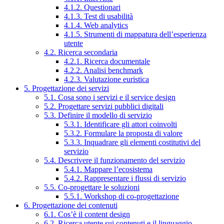
4.1.2. Questionari
4.1.3. Test di usabilità
4.1.4. Web analytics
4.1.5. Strumenti di mappatura dell’esperienza
utente
4.2. Ricerca secondaria
4.2.1. Ricerca documentale
4.2.2. Analisi benchmark
4.2.3. Valutazione euristica
5. Progettazione dei servizi
5.1. Cosa sono i servizi e il service design
5.2. Progettare servizi pubblici digitali
5.3. Definire il modello di servizio
5.3.1. Identificare gli attori coinvolti
5.3.2. Formulare la proposta di valore
5.3.3. Inquadrare gli elementi costitutivi del
servizio
5.4. Descrivere il funzionamento del servizio
5.4.1. Mappare l’ecosistema
5.4.2. Rappresentare i flussi di servizio
5.5. Co-progettare le soluzioni
5.5.1. Workshop di co-progettazione
6. Progettazione dei contenuti
6.1. Cos’è il content design
6.2. Ricerca utente sui contenuti e il linguaggio