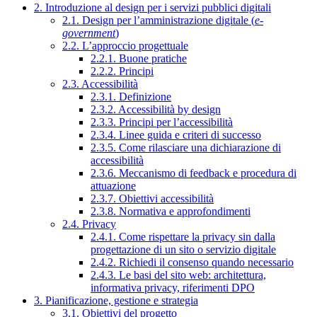
2. Introduzione al design per i servizi pubblici digitali
2.1. Design per l’amministrazione digitale (
e-
government
)
2.2. L’approccio progettuale
2.2.1. Buone pratiche
2.2.2. Principi
2.3. Accessibilità
2.3.1. Definizione
2.3.2. Accessibilità by design
2.3.3. Principi per l’accessibilità
2.3.4. Linee guida e criteri di successo
2.3.5. Come rilasciare una dichiarazione di
accessibilità
2.3.6. Meccanismo di feedback e procedura di
attuazione
2.3.7. Obiettivi accessibilità
2.3.8. Normativa e approfondimenti
2.4. Privacy
2.4.1. Come rispettare la privacy sin dalla
progettazione di un sito o servizio digitale
2.4.2. Richiedi il consenso quando necessario
2.4.3. Le basi del sito web: architettura,
informativa privacy, riferimenti DPO
3. Pianificazione, gestione e strategia
3.1. Obiettivi del progetto