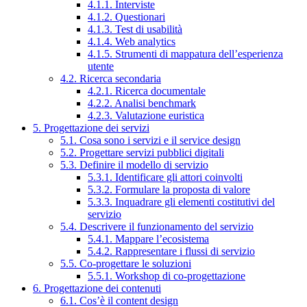
4.1.1. Interviste
4.1.2. Questionari
4.1.3. Test di usabilità
4.1.4. Web analytics
4.1.5. Strumenti di mappatura dell’esperienza
utente
4.2. Ricerca secondaria
4.2.1. Ricerca documentale
4.2.2. Analisi benchmark
4.2.3. Valutazione euristica
5. Progettazione dei servizi
5.1. Cosa sono i servizi e il service design
5.2. Progettare servizi pubblici digitali
5.3. Definire il modello di servizio
5.3.1. Identificare gli attori coinvolti
5.3.2. Formulare la proposta di valore
5.3.3. Inquadrare gli elementi costitutivi del
servizio
5.4. Descrivere il funzionamento del servizio
5.4.1. Mappare l’ecosistema
5.4.2. Rappresentare i flussi di servizio
5.5. Co-progettare le soluzioni
5.5.1. Workshop di co-progettazione
6. Progettazione dei contenuti
6.1. Cos’è il content design