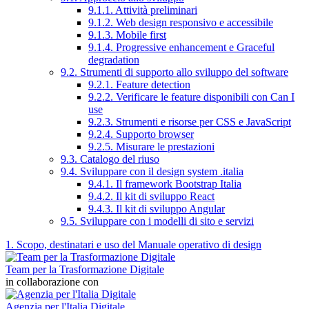
9.1.1. Attività preliminari
9.1.2. Web design responsivo e accessibile
9.1.3. Mobile first
9.1.4. Progressive enhancement e Graceful
degradation
9.2. Strumenti di supporto allo sviluppo del software
9.2.1. Feature detection
9.2.2. Verificare le feature disponibili con Can I
use
9.2.3. Strumenti e risorse per CSS e JavaScript
9.2.4. Supporto browser
9.2.5. Misurare le prestazioni
9.3. Catalogo del riuso
9.4. Sviluppare con il design system .italia
9.4.1. Il framework Bootstrap Italia
9.4.2. Il kit di sviluppo React
9.4.3. Il kit di sviluppo Angular
9.5. Sviluppare con i modelli di sito e servizi
1. Scopo, destinatari e uso del Manuale operativo di design
Team per la Trasformazione Digitale
in collaborazione con
Agenzia per l'Italia Digitale