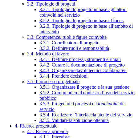
3.2. Tipologie di progetti
3.2.1. Tipologie di progetto in base agli attori
coinvolti nel servizio
3.2.2. Tipologie di progetto in base al focus
3.2.3. Tipologie di progetto in base all’ambito di
intervento
3.3. Competenze, ruoli e figure coinvolte
3.3.1. Coordinatore di progetto
3.3.2. Definire ruoli e responsabilità
3.4. Metodo di lavoro
3.4.1. Definire processi, strumenti e rituali
3.4.2. Curare la documentazione di progetto
3.4.3. Organizzare tavoli tecnici collaborativi
3.4.4. Prendere decisioni
3.5. Il processo progettuale
3.5.1. Organizzare il progetto e la sua gestione
3.5.2. Comprendere il contesto d’uso del servizio
pubblico
3.5.3. Progettare i processi e i
touchpoint
del
servizio
3.5.4. Realizzare l’interfaccia utente del servizio
3.5.5. Validare la soluzione ottenuta
4. Ricerca progettuale
4.1. Ricerca primaria
4.1.1. Interviste