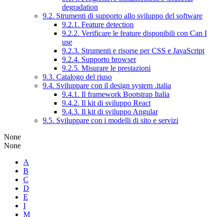
degradation
9.2. Strumenti di supporto allo sviluppo del software
9.2.1. Feature detection
9.2.2. Verificare le feature disponibili con Can I
use
9.2.3. Strumenti e risorse per CSS e JavaScript
9.2.4. Supporto browser
9.2.5. Misurare le prestazioni
9.3. Catalogo del riuso
9.4. Sviluppare con il design system .italia
9.4.1. Il framework Bootstrap Italia
9.4.2. Il kit di sviluppo React
9.4.3. Il kit di sviluppo Angular
9.5. Sviluppare con i modelli di sito e servizi
None
None
A
B
C
D
E
I
M