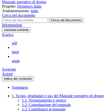
Manuale operativo di design
Progetto:
Designers Italia
Amministrazione:
italia
Cerca nel documento
Cerca nel documento
Informazioni
versione-corrente
Scarica
pdf
html
epub
Sorgente
Azioni
indice dei contenuti
Sommario
1. Scopo, destinatari e uso del Manuale operativo di design
1.1. Versionamento e storico
1.2. Consultazione del manuale
1.3. Contribuisci al manuale