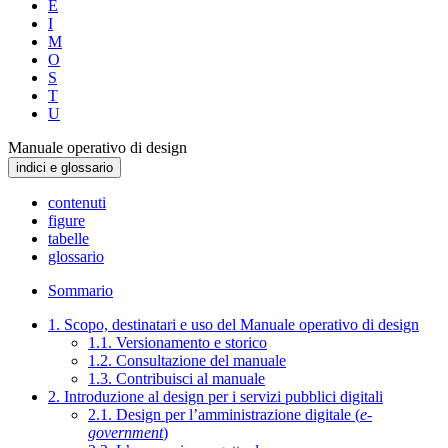
E
I
M
O
S
T
U
Manuale operativo di design
indici e glossario
contenuti
figure
tabelle
glossario
Sommario
1. Scopo, destinatari e uso del Manuale operativo di design
1.1. Versionamento e storico
1.2. Consultazione del manuale
1.3. Contribuisci al manuale
2. Introduzione al design per i servizi pubblici digitali
2.1. Design per l’amministrazione digitale (
e-
government
)