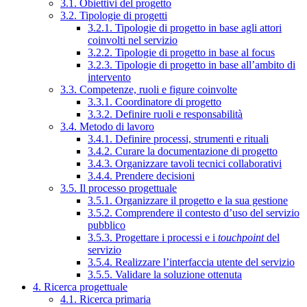
3.1. Obiettivi del progetto
3.2. Tipologie di progetti
3.2.1. Tipologie di progetto in base agli attori
coinvolti nel servizio
3.2.2. Tipologie di progetto in base al focus
3.2.3. Tipologie di progetto in base all’ambito di
intervento
3.3. Competenze, ruoli e figure coinvolte
3.3.1. Coordinatore di progetto
3.3.2. Definire ruoli e responsabilità
3.4. Metodo di lavoro
3.4.1. Definire processi, strumenti e rituali
3.4.2. Curare la documentazione di progetto
3.4.3. Organizzare tavoli tecnici collaborativi
3.4.4. Prendere decisioni
3.5. Il processo progettuale
3.5.1. Organizzare il progetto e la sua gestione
3.5.2. Comprendere il contesto d’uso del servizio
pubblico
3.5.3. Progettare i processi e i
touchpoint
del
servizio
3.5.4. Realizzare l’interfaccia utente del servizio
3.5.5. Validare la soluzione ottenuta
4. Ricerca progettuale
4.1. Ricerca primaria