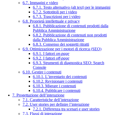
6.7. Immagini e video
6.7.1. Testo alternativo (alt text) per le immagini
6.7.2. Sottotitoli per i video
6.7.3. Trascrizioni per i video
6.8. Proprietà intellettuale e privacy
6.8.1. Pubblicazione di contenuti prodotti dalla
Pubblica Amministrazione
6.8.2. Pubblicazione di contenuti non prodotti
dalla Pubblica Amministrazione
6.8.3. Consenso dei soggetti ritratti
6.9. Ottimizzazione per i motori di ricerca (SEO)
6.9.1. I fattori
on-page
6.9.2. I fattori
off-page
6.9.3. Strumenti di diagnostica SEO: Search
Console
6.10. Gestire i contenuti
6.10.1. L’inventario dei contenuti
6.10.2. Revisionare i contenuti
6.10.3. Migrare i contenuti
6.10.4. Pubblicare i contenuti
7. Progettazione dell’interazione
7.1. Caratteristiche dell’interazione
7.2. User stories per definire l’interazione
7.2.1. Differenza tra scenari e user stories
7.3. Flussi di interazione