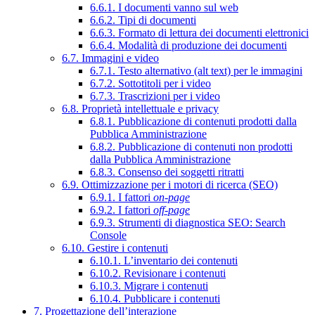
6.6.1. I documenti vanno sul web
6.6.2. Tipi di documenti
6.6.3. Formato di lettura dei documenti elettronici
6.6.4. Modalità di produzione dei documenti
6.7. Immagini e video
6.7.1. Testo alternativo (alt text) per le immagini
6.7.2. Sottotitoli per i video
6.7.3. Trascrizioni per i video
6.8. Proprietà intellettuale e privacy
6.8.1. Pubblicazione di contenuti prodotti dalla
Pubblica Amministrazione
6.8.2. Pubblicazione di contenuti non prodotti
dalla Pubblica Amministrazione
6.8.3. Consenso dei soggetti ritratti
6.9. Ottimizzazione per i motori di ricerca (SEO)
6.9.1. I fattori
on-page
6.9.2. I fattori
off-page
6.9.3. Strumenti di diagnostica SEO: Search
Console
6.10. Gestire i contenuti
6.10.1. L’inventario dei contenuti
6.10.2. Revisionare i contenuti
6.10.3. Migrare i contenuti
6.10.4. Pubblicare i contenuti
7. Progettazione dell’interazione