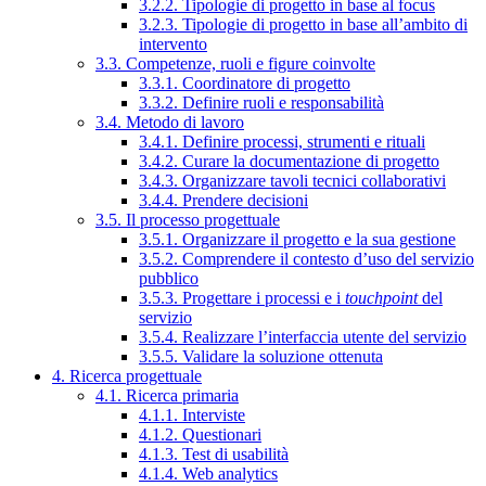
3.2.2. Tipologie di progetto in base al focus
3.2.3. Tipologie di progetto in base all’ambito di
intervento
3.3. Competenze, ruoli e figure coinvolte
3.3.1. Coordinatore di progetto
3.3.2. Definire ruoli e responsabilità
3.4. Metodo di lavoro
3.4.1. Definire processi, strumenti e rituali
3.4.2. Curare la documentazione di progetto
3.4.3. Organizzare tavoli tecnici collaborativi
3.4.4. Prendere decisioni
3.5. Il processo progettuale
3.5.1. Organizzare il progetto e la sua gestione
3.5.2. Comprendere il contesto d’uso del servizio
pubblico
3.5.3. Progettare i processi e i
touchpoint
del
servizio
3.5.4. Realizzare l’interfaccia utente del servizio
3.5.5. Validare la soluzione ottenuta
4. Ricerca progettuale
4.1. Ricerca primaria
4.1.1. Interviste
4.1.2. Questionari
4.1.3. Test di usabilità
4.1.4. Web analytics