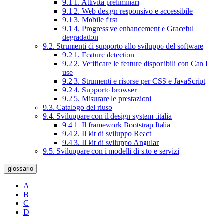
9.1.1. Attività preliminari
9.1.2. Web design responsivo e accessibile
9.1.3. Mobile first
9.1.4. Progressive enhancement e Graceful
degradation
9.2. Strumenti di supporto allo sviluppo del software
9.2.1. Feature detection
9.2.2. Verificare le feature disponibili con Can I
use
9.2.3. Strumenti e risorse per CSS e JavaScript
9.2.4. Supporto browser
9.2.5. Misurare le prestazioni
9.3. Catalogo del riuso
9.4. Sviluppare con il design system .italia
9.4.1. Il framework Bootstrap Italia
9.4.2. Il kit di sviluppo React
9.4.3. Il kit di sviluppo Angular
9.5. Sviluppare con i modelli di sito e servizi
glossario
A
B
C
D