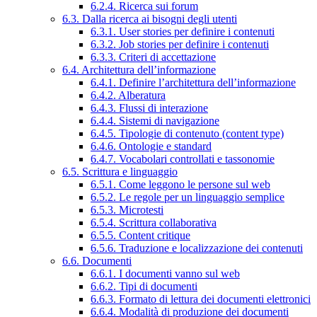
6.2.4. Ricerca sui forum
6.3. Dalla ricerca ai bisogni degli utenti
6.3.1. User stories per definire i contenuti
6.3.2. Job stories per definire i contenuti
6.3.3. Criteri di accettazione
6.4. Architettura dell’informazione
6.4.1. Definire l’architettura dell’informazione
6.4.2. Alberatura
6.4.3. Flussi di interazione
6.4.4. Sistemi di navigazione
6.4.5. Tipologie di contenuto (content type)
6.4.6. Ontologie e standard
6.4.7. Vocabolari controllati e tassonomie
6.5. Scrittura e linguaggio
6.5.1. Come leggono le persone sul web
6.5.2. Le regole per un linguaggio semplice
6.5.3. Microtesti
6.5.4. Scrittura collaborativa
6.5.5. Content critique
6.5.6. Traduzione e localizzazione dei contenuti
6.6. Documenti
6.6.1. I documenti vanno sul web
6.6.2. Tipi di documenti
6.6.3. Formato di lettura dei documenti elettronici
6.6.4. Modalità di produzione dei documenti