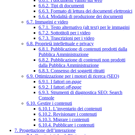
6.6.1. I documenti vanno sul web
6.6.2. Tipi di documenti
6.6.3. Formato di lettura dei documenti elettronici
6.6.4. Modalità di produzione dei documenti
6.7. Immagini e video
6.7.1. Testo alternativo (alt text) per le immagini
6.7.2. Sottotitoli per i video
6.7.3. Trascrizioni per i video
6.8. Proprietà intellettuale e privacy
6.8.1. Pubblicazione di contenuti prodotti dalla
Pubblica Amministrazione
6.8.2. Pubblicazione di contenuti non prodotti
dalla Pubblica Amministrazione
6.8.3. Consenso dei soggetti ritratti
6.9. Ottimizzazione per i motori di ricerca (SEO)
6.9.1. I fattori
on-page
6.9.2. I fattori
off-page
6.9.3. Strumenti di diagnostica SEO: Search
Console
6.10. Gestire i contenuti
6.10.1. L’inventario dei contenuti
6.10.2. Revisionare i contenuti
6.10.3. Migrare i contenuti
6.10.4. Pubblicare i contenuti
7. Progettazione dell’interazione