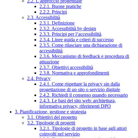
2.2. L’approccio progettuale
2.2.1. Buone pratiche
2.2.2. Principi
2.3. Accessibilità
2.3.1. Definizione
2.3.2. Accessibilità by design
2.3.3. Principi per l’accessibilità
2.3.4. Linee guida e criteri di successo
2.3.5. Come rilasciare una dichiarazione di
accessibilità
2.3.6. Meccanismo di feedback e procedura di
attuazione
2.3.7. Obiettivi accessibilità
2.3.8. Normativa e approfondimenti
2.4. Privacy
2.4.1. Come rispettare la privacy sin dalla
progettazione di un sito o servizio digitale
2.4.2. Richiedi il consenso quando necessario
2.4.3. Le basi del sito web: architettura,
informativa privacy, riferimenti DPO
3. Pianificazione, gestione e strategia
3.1. Obiettivi del progetto
3.2. Tipologie di progetti
3.2.1. Tipologie di progetto in base agli attori
coinvolti nel servizio