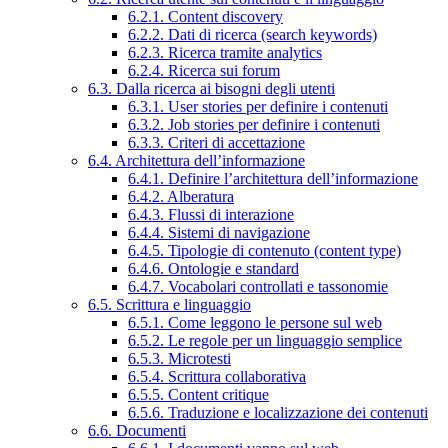
6.2.1. Content discovery
6.2.2. Dati di ricerca (search keywords)
6.2.3. Ricerca tramite analytics
6.2.4. Ricerca sui forum
6.3. Dalla ricerca ai bisogni degli utenti
6.3.1. User stories per definire i contenuti
6.3.2. Job stories per definire i contenuti
6.3.3. Criteri di accettazione
6.4. Architettura dell’informazione
6.4.1. Definire l’architettura dell’informazione
6.4.2. Alberatura
6.4.3. Flussi di interazione
6.4.4. Sistemi di navigazione
6.4.5. Tipologie di contenuto (content type)
6.4.6. Ontologie e standard
6.4.7. Vocabolari controllati e tassonomie
6.5. Scrittura e linguaggio
6.5.1. Come leggono le persone sul web
6.5.2. Le regole per un linguaggio semplice
6.5.3. Microtesti
6.5.4. Scrittura collaborativa
6.5.5. Content critique
6.5.6. Traduzione e localizzazione dei contenuti
6.6. Documenti