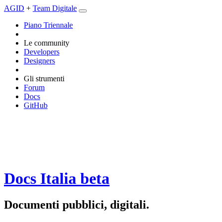
AGID
+
Team Digitale
Piano Triennale
Le community
Developers
Designers
Gli strumenti
Forum
Docs
GitHub
Docs Italia
beta
Documenti pubblici, digitali.