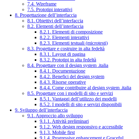
7.4. Wireframe
7.5. Prototipi interattivi
8. Progettazione dell’interfaccia
8.1. Obiettivi dell’interfaccia
8.2. Elementi dell’interfaccia
8.2.1. Elementi di composizione
8.2.2. Elementi interattivi
8.2.3. Elementi testuali (microtesti)
8.3. Progettare e costruire in alta fedeltà
8.3.1. Layout di pagina
8.3.2. Prototipi in alta fedeltà
8.4. Progettare con il design system .italia
8.4.1. Documentazione
8.4.2. Benefici del design system
8.4.3. Risorse operative
8.4.4. Come contribuire al design system .italia
8.5. Progettare con i modelli di sito e servizi
8.5.1. Vantaggi dell’utilizzo dei modelli
8.5.2. I modelli di sito e servizi disponibili
9. Sviluppo dell’interfaccia
9.1. Approccio allo sviluppo
9.1.1. Attività preliminari
9.1.2. Web design responsivo e accessibile
9.1.3. Mobile first
9.1.4. Progressive enhancement e Graceful