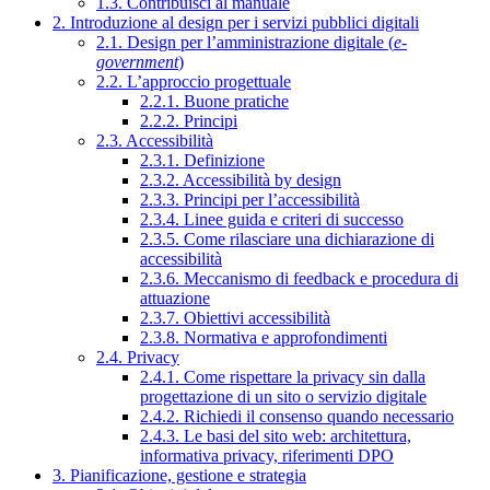
1.3. Contribuisci al manuale
2. Introduzione al design per i servizi pubblici digitali
2.1. Design per l’amministrazione digitale (
e-
government
)
2.2. L’approccio progettuale
2.2.1. Buone pratiche
2.2.2. Principi
2.3. Accessibilità
2.3.1. Definizione
2.3.2. Accessibilità by design
2.3.3. Principi per l’accessibilità
2.3.4. Linee guida e criteri di successo
2.3.5. Come rilasciare una dichiarazione di
accessibilità
2.3.6. Meccanismo di feedback e procedura di
attuazione
2.3.7. Obiettivi accessibilità
2.3.8. Normativa e approfondimenti
2.4. Privacy
2.4.1. Come rispettare la privacy sin dalla
progettazione di un sito o servizio digitale
2.4.2. Richiedi il consenso quando necessario
2.4.3. Le basi del sito web: architettura,
informativa privacy, riferimenti DPO
3. Pianificazione, gestione e strategia