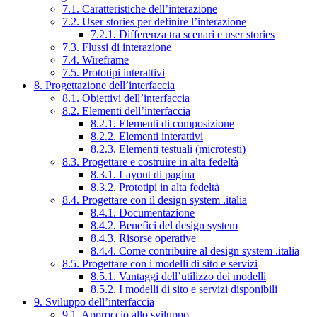
7.1. Caratteristiche dell’interazione
7.2. User stories per definire l’interazione
7.2.1. Differenza tra scenari e user stories
7.3. Flussi di interazione
7.4. Wireframe
7.5. Prototipi interattivi
8. Progettazione dell’interfaccia
8.1. Obiettivi dell’interfaccia
8.2. Elementi dell’interfaccia
8.2.1. Elementi di composizione
8.2.2. Elementi interattivi
8.2.3. Elementi testuali (microtesti)
8.3. Progettare e costruire in alta fedeltà
8.3.1. Layout di pagina
8.3.2. Prototipi in alta fedeltà
8.4. Progettare con il design system .italia
8.4.1. Documentazione
8.4.2. Benefici del design system
8.4.3. Risorse operative
8.4.4. Come contribuire al design system .italia
8.5. Progettare con i modelli di sito e servizi
8.5.1. Vantaggi dell’utilizzo dei modelli
8.5.2. I modelli di sito e servizi disponibili
9. Sviluppo dell’interfaccia
9.1. Approccio allo sviluppo