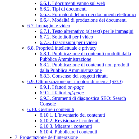
6.6.1. I documenti vanno sul web
6.6.2. Tipi di documenti
6.6.3. Formato di lettura dei documenti elettronici
6.6.4. Modalità di produzione dei documenti
6.7. Immagini e video
6.7.1. Testo alternativo (alt text) per le immagini
6.7.2. Sottotitoli per i video
6.7.3. Trascrizioni per i video
6.8. Proprietà intellettuale e privacy
6.8.1. Pubblicazione di contenuti prodotti dalla
Pubblica Amministrazione
6.8.2. Pubblicazione di contenuti non prodotti
dalla Pubblica Amministrazione
6.8.3. Consenso dei soggetti ritratti
6.9. Ottimizzazione per i motori di ricerca (SEO)
6.9.1. I fattori
on-page
6.9.2. I fattori
off-page
6.9.3. Strumenti di diagnostica SEO: Search
Console
6.10. Gestire i contenuti
6.10.1. L’inventario dei contenuti
6.10.2. Revisionare i contenuti
6.10.3. Migrare i contenuti
6.10.4. Pubblicare i contenuti
7. Progettazione dell’interazione