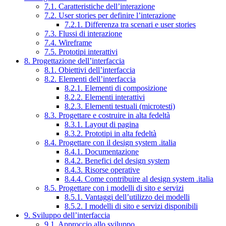
7.1. Caratteristiche dell’interazione
7.2. User stories per definire l’interazione
7.2.1. Differenza tra scenari e user stories
7.3. Flussi di interazione
7.4. Wireframe
7.5. Prototipi interattivi
8. Progettazione dell’interfaccia
8.1. Obiettivi dell’interfaccia
8.2. Elementi dell’interfaccia
8.2.1. Elementi di composizione
8.2.2. Elementi interattivi
8.2.3. Elementi testuali (microtesti)
8.3. Progettare e costruire in alta fedeltà
8.3.1. Layout di pagina
8.3.2. Prototipi in alta fedeltà
8.4. Progettare con il design system .italia
8.4.1. Documentazione
8.4.2. Benefici del design system
8.4.3. Risorse operative
8.4.4. Come contribuire al design system .italia
8.5. Progettare con i modelli di sito e servizi
8.5.1. Vantaggi dell’utilizzo dei modelli
8.5.2. I modelli di sito e servizi disponibili
9. Sviluppo dell’interfaccia
9.1. Approccio allo sviluppo