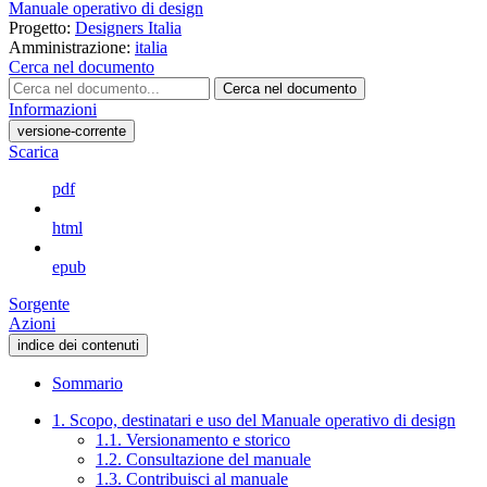
Manuale operativo di design
Progetto:
Designers Italia
Amministrazione:
italia
Cerca nel documento
Cerca nel documento
Informazioni
versione-corrente
Scarica
pdf
html
epub
Sorgente
Azioni
indice dei contenuti
Sommario
1. Scopo, destinatari e uso del Manuale operativo di design
1.1. Versionamento e storico
1.2. Consultazione del manuale
1.3. Contribuisci al manuale