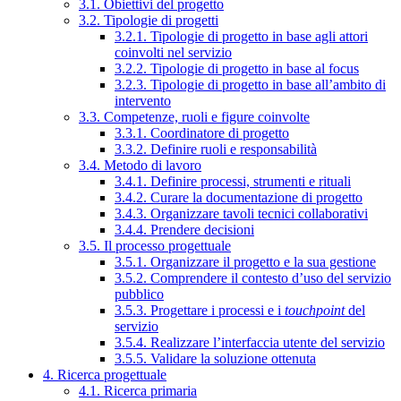
3.1. Obiettivi del progetto
3.2. Tipologie di progetti
3.2.1. Tipologie di progetto in base agli attori
coinvolti nel servizio
3.2.2. Tipologie di progetto in base al focus
3.2.3. Tipologie di progetto in base all’ambito di
intervento
3.3. Competenze, ruoli e figure coinvolte
3.3.1. Coordinatore di progetto
3.3.2. Definire ruoli e responsabilità
3.4. Metodo di lavoro
3.4.1. Definire processi, strumenti e rituali
3.4.2. Curare la documentazione di progetto
3.4.3. Organizzare tavoli tecnici collaborativi
3.4.4. Prendere decisioni
3.5. Il processo progettuale
3.5.1. Organizzare il progetto e la sua gestione
3.5.2. Comprendere il contesto d’uso del servizio
pubblico
3.5.3. Progettare i processi e i
touchpoint
del
servizio
3.5.4. Realizzare l’interfaccia utente del servizio
3.5.5. Validare la soluzione ottenuta
4. Ricerca progettuale
4.1. Ricerca primaria