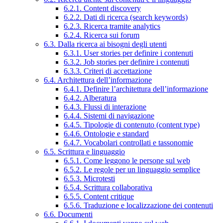
6.2.1. Content discovery
6.2.2. Dati di ricerca (search keywords)
6.2.3. Ricerca tramite analytics
6.2.4. Ricerca sui forum
6.3. Dalla ricerca ai bisogni degli utenti
6.3.1. User stories per definire i contenuti
6.3.2. Job stories per definire i contenuti
6.3.3. Criteri di accettazione
6.4. Architettura dell’informazione
6.4.1. Definire l’architettura dell’informazione
6.4.2. Alberatura
6.4.3. Flussi di interazione
6.4.4. Sistemi di navigazione
6.4.5. Tipologie di contenuto (content type)
6.4.6. Ontologie e standard
6.4.7. Vocabolari controllati e tassonomie
6.5. Scrittura e linguaggio
6.5.1. Come leggono le persone sul web
6.5.2. Le regole per un linguaggio semplice
6.5.3. Microtesti
6.5.4. Scrittura collaborativa
6.5.5. Content critique
6.5.6. Traduzione e localizzazione dei contenuti
6.6. Documenti