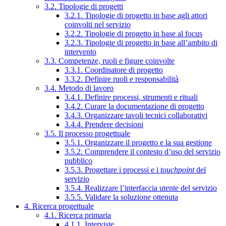
3.2. Tipologie di progetti
3.2.1. Tipologie di progetto in base agli attori
coinvolti nel servizio
3.2.2. Tipologie di progetto in base al focus
3.2.3. Tipologie di progetto in base all’ambito di
intervento
3.3. Competenze, ruoli e figure coinvolte
3.3.1. Coordinatore di progetto
3.3.2. Definire ruoli e responsabilità
3.4. Metodo di lavoro
3.4.1. Definire processi, strumenti e rituali
3.4.2. Curare la documentazione di progetto
3.4.3. Organizzare tavoli tecnici collaborativi
3.4.4. Prendere decisioni
3.5. Il processo progettuale
3.5.1. Organizzare il progetto e la sua gestione
3.5.2. Comprendere il contesto d’uso del servizio
pubblico
3.5.3. Progettare i processi e i
touchpoint
del
servizio
3.5.4. Realizzare l’interfaccia utente del servizio
3.5.5. Validare la soluzione ottenuta
4. Ricerca progettuale
4.1. Ricerca primaria
4.1.1. Interviste