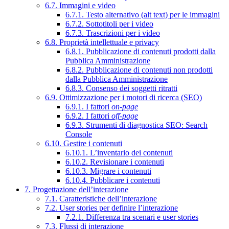
6.7. Immagini e video
6.7.1. Testo alternativo (alt text) per le immagini
6.7.2. Sottotitoli per i video
6.7.3. Trascrizioni per i video
6.8. Proprietà intellettuale e privacy
6.8.1. Pubblicazione di contenuti prodotti dalla
Pubblica Amministrazione
6.8.2. Pubblicazione di contenuti non prodotti
dalla Pubblica Amministrazione
6.8.3. Consenso dei soggetti ritratti
6.9. Ottimizzazione per i motori di ricerca (SEO)
6.9.1. I fattori
on-page
6.9.2. I fattori
off-page
6.9.3. Strumenti di diagnostica SEO: Search
Console
6.10. Gestire i contenuti
6.10.1. L’inventario dei contenuti
6.10.2. Revisionare i contenuti
6.10.3. Migrare i contenuti
6.10.4. Pubblicare i contenuti
7. Progettazione dell’interazione
7.1. Caratteristiche dell’interazione
7.2. User stories per definire l’interazione
7.2.1. Differenza tra scenari e user stories
7.3. Flussi di interazione