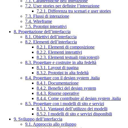
7.1. Caratteristiche dell’interazione
7.2. User stories per definire l’interazione
7.2.1. Differenza tra scenari e user stories
7.3. Flussi di interazione
7.4. Wireframe
7.5. Prototipi interattivi
8. Progettazione dell’interfaccia
8.1. Obiettivi dell’interfaccia
8.2. Elementi dell’interfaccia
8.2.1. Elementi di composizione
8.2.2. Elementi interattivi
8.2.3. Elementi testuali (microtesti)
8.3. Progettare e costruire in alta fedeltà
8.3.1. Layout di pagina
8.3.2. Prototipi in alta fedeltà
8.4. Progettare con il design system .italia
8.4.1. Documentazione
8.4.2. Benefici del design system
8.4.3. Risorse operative
8.4.4. Come contribuire al design system .italia
8.5. Progettare con i modelli di sito e servizi
8.5.1. Vantaggi dell’utilizzo dei modelli
8.5.2. I modelli di sito e servizi disponibili
9. Sviluppo dell’interfaccia
9.1. Approccio allo sviluppo