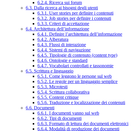
6.2.4. Ricerca sui forum
6.3. Dalla ricerca ai bisogni degli utenti
6.3.1. User stories per definire i contenuti
6.3.2. Job stories per definire i contenuti
6.3.3. Criteri di accettazione
6.4. Architettura dell’informazione
6.4.1. Definire l’architettura dell’informazione
6.4.2. Alberatura
6.4.3. Flussi di interazione
6.4.4. Sistemi di navigazione
6.4.5. Tipologie di contenuto (content type)
6.4.6. Ontologie e standard
6.4.7. Vocabolari controllati e tassonomie
6.5. Scrittura e linguaggio
6.5.1. Come leggono le persone sul web
6.5.2. Le regole per un linguaggio semplice
6.5.3. Microtesti
6.5.4. Scrittura collaborativa
6.5.5. Content critique
6.5.6. Traduzione e localizzazione dei contenuti
6.6. Documenti
6.6.1. I documenti vanno sul web
6.6.2. Tipi di documenti
6.6.3. Formato di lettura dei documenti elettronici
6.6.4. Modalità di produzione dei documenti