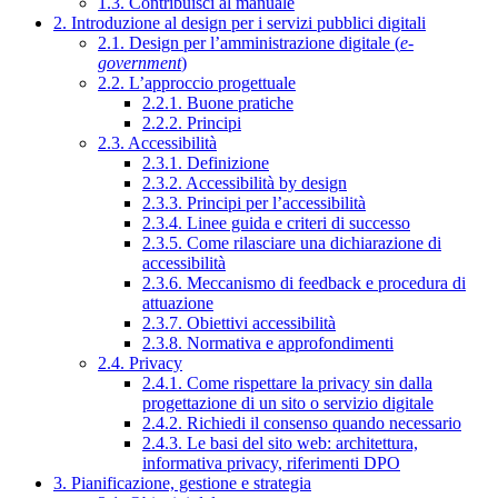
1.3. Contribuisci al manuale
2. Introduzione al design per i servizi pubblici digitali
2.1. Design per l’amministrazione digitale (
e-
government
)
2.2. L’approccio progettuale
2.2.1. Buone pratiche
2.2.2. Principi
2.3. Accessibilità
2.3.1. Definizione
2.3.2. Accessibilità by design
2.3.3. Principi per l’accessibilità
2.3.4. Linee guida e criteri di successo
2.3.5. Come rilasciare una dichiarazione di
accessibilità
2.3.6. Meccanismo di feedback e procedura di
attuazione
2.3.7. Obiettivi accessibilità
2.3.8. Normativa e approfondimenti
2.4. Privacy
2.4.1. Come rispettare la privacy sin dalla
progettazione di un sito o servizio digitale
2.4.2. Richiedi il consenso quando necessario
2.4.3. Le basi del sito web: architettura,
informativa privacy, riferimenti DPO
3. Pianificazione, gestione e strategia