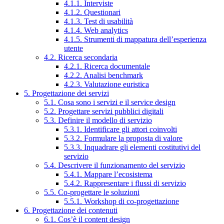
4.1.1. Interviste
4.1.2. Questionari
4.1.3. Test di usabilità
4.1.4. Web analytics
4.1.5. Strumenti di mappatura dell’esperienza
utente
4.2. Ricerca secondaria
4.2.1. Ricerca documentale
4.2.2. Analisi benchmark
4.2.3. Valutazione euristica
5. Progettazione dei servizi
5.1. Cosa sono i servizi e il service design
5.2. Progettare servizi pubblici digitali
5.3. Definire il modello di servizio
5.3.1. Identificare gli attori coinvolti
5.3.2. Formulare la proposta di valore
5.3.3. Inquadrare gli elementi costitutivi del
servizio
5.4. Descrivere il funzionamento del servizio
5.4.1. Mappare l’ecosistema
5.4.2. Rappresentare i flussi di servizio
5.5. Co-progettare le soluzioni
5.5.1. Workshop di co-progettazione
6. Progettazione dei contenuti
6.1. Cos’è il content design