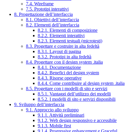
7.4. Wireframe
7.5. Prototipi interattivi
8. Progettazione dell’interfaccia
8.1. Obiettivi dell’interfaccia
8.2. Elementi dell’interfaccia
8.2.1. Elementi di composizione
8.2.2. Elementi interattivi
8.2.3. Elementi testuali (microtesti)
8.3. Progettare e costruire in alta fedeltà
8.3.1. Layout di pagina
8.3.2. Prototipi in alta fedeltà
8.4. Progettare con il design system .italia
8.4.1. Documentazione
8.4.2. Benefici del design system
8.4.3. Risorse operative
8.4.4. Come contribuire al design system .italia
8.5. Progettare con i modelli di sito e servizi
8.5.1. Vantaggi dell’utilizzo dei modelli
8.5.2. I modelli di sito e servizi disponibili
9. Sviluppo dell’interfaccia
9.1. Approccio allo sviluppo
9.1.1. Attività preliminari
9.1.2. Web design responsivo e accessibile
9.1.3. Mobile first
9.1.4. Progressive enhancement e Graceful