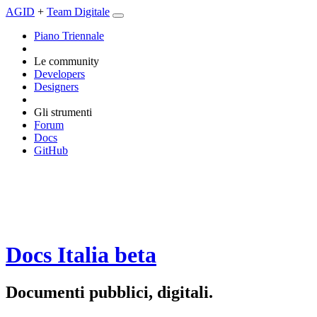
AGID
+
Team Digitale
Piano Triennale
Le community
Developers
Designers
Gli strumenti
Forum
Docs
GitHub
Docs Italia
beta
Documenti pubblici, digitali.