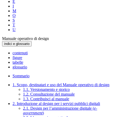
E
I
M
O
S
T
U
Manuale operativo di design
indici e glossario
contenuti
figure
tabelle
glossario
Sommario
1. Scopo, destinatari e uso del Manuale operativo di design
1.1. Versionamento e storico
1.2. Consultazione del manuale
1.3. Contribuisci al manuale
2. Introduzione al design per i servizi pubblici digitali
2.1. Design per l’amministrazione digitale (
e-
government
)