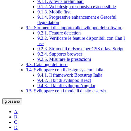
9.1.1. Attività preliminari
9.1.2. Web design responsivo e accessibile
9.1.3. Mobile first
9.1.4. Progressive enhancement e Graceful
degradation
9.2. Strumenti di supporto allo sviluppo del software
9.2.1. Feature detection
9.2.2. Verificare le feature disponibili con Can I
use
9.2.3. Strumenti e risorse per CSS e JavaScript
9.2.4. Supporto browser
9.2.5. Misurare le prestazioni
9.3. Catalogo del riuso
9.4. Sviluppare con il design system .italia
9.4.1. Il framework Bootstrap Italia
9.4.2. Il kit di sviluppo React
9.4.3. Il kit di sviluppo Angular
9.5. Sviluppare con i modelli di sito e servizi
glossario
A
B
C
D