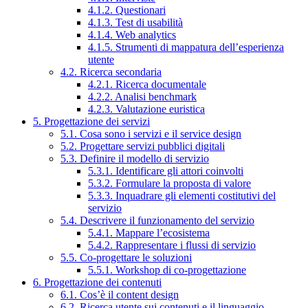
4.1.2. Questionari
4.1.3. Test di usabilità
4.1.4. Web analytics
4.1.5. Strumenti di mappatura dell’esperienza
utente
4.2. Ricerca secondaria
4.2.1. Ricerca documentale
4.2.2. Analisi benchmark
4.2.3. Valutazione euristica
5. Progettazione dei servizi
5.1. Cosa sono i servizi e il service design
5.2. Progettare servizi pubblici digitali
5.3. Definire il modello di servizio
5.3.1. Identificare gli attori coinvolti
5.3.2. Formulare la proposta di valore
5.3.3. Inquadrare gli elementi costitutivi del
servizio
5.4. Descrivere il funzionamento del servizio
5.4.1. Mappare l’ecosistema
5.4.2. Rappresentare i flussi di servizio
5.5. Co-progettare le soluzioni
5.5.1. Workshop di co-progettazione
6. Progettazione dei contenuti
6.1. Cos’è il content design
6.2. Ricerca utente sui contenuti e il linguaggio