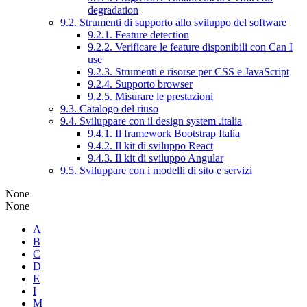
degradation
9.2. Strumenti di supporto allo sviluppo del software
9.2.1. Feature detection
9.2.2. Verificare le feature disponibili con Can I
use
9.2.3. Strumenti e risorse per CSS e JavaScript
9.2.4. Supporto browser
9.2.5. Misurare le prestazioni
9.3. Catalogo del riuso
9.4. Sviluppare con il design system .italia
9.4.1. Il framework Bootstrap Italia
9.4.2. Il kit di sviluppo React
9.4.3. Il kit di sviluppo Angular
9.5. Sviluppare con i modelli di sito e servizi
None
None
A
B
C
D
E
I
M