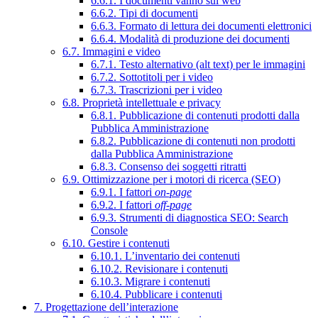
6.6.1. I documenti vanno sul web
6.6.2. Tipi di documenti
6.6.3. Formato di lettura dei documenti elettronici
6.6.4. Modalità di produzione dei documenti
6.7. Immagini e video
6.7.1. Testo alternativo (alt text) per le immagini
6.7.2. Sottotitoli per i video
6.7.3. Trascrizioni per i video
6.8. Proprietà intellettuale e privacy
6.8.1. Pubblicazione di contenuti prodotti dalla
Pubblica Amministrazione
6.8.2. Pubblicazione di contenuti non prodotti
dalla Pubblica Amministrazione
6.8.3. Consenso dei soggetti ritratti
6.9. Ottimizzazione per i motori di ricerca (SEO)
6.9.1. I fattori
on-page
6.9.2. I fattori
off-page
6.9.3. Strumenti di diagnostica SEO: Search
Console
6.10. Gestire i contenuti
6.10.1. L’inventario dei contenuti
6.10.2. Revisionare i contenuti
6.10.3. Migrare i contenuti
6.10.4. Pubblicare i contenuti
7. Progettazione dell’interazione