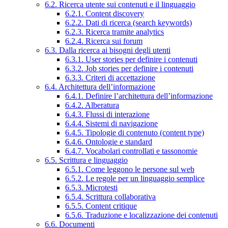
6.2. Ricerca utente sui contenuti e il linguaggio
6.2.1. Content discovery
6.2.2. Dati di ricerca (search keywords)
6.2.3. Ricerca tramite analytics
6.2.4. Ricerca sui forum
6.3. Dalla ricerca ai bisogni degli utenti
6.3.1. User stories per definire i contenuti
6.3.2. Job stories per definire i contenuti
6.3.3. Criteri di accettazione
6.4. Architettura dell’informazione
6.4.1. Definire l’architettura dell’informazione
6.4.2. Alberatura
6.4.3. Flussi di interazione
6.4.4. Sistemi di navigazione
6.4.5. Tipologie di contenuto (content type)
6.4.6. Ontologie e standard
6.4.7. Vocabolari controllati e tassonomie
6.5. Scrittura e linguaggio
6.5.1. Come leggono le persone sul web
6.5.2. Le regole per un linguaggio semplice
6.5.3. Microtesti
6.5.4. Scrittura collaborativa
6.5.5. Content critique
6.5.6. Traduzione e localizzazione dei contenuti
6.6. Documenti