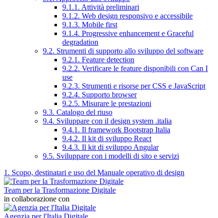
9.1.1. Attività preliminari
9.1.2. Web design responsivo e accessibile
9.1.3. Mobile first
9.1.4. Progressive enhancement e Graceful
degradation
9.2. Strumenti di supporto allo sviluppo del software
9.2.1. Feature detection
9.2.2. Verificare le feature disponibili con Can I
use
9.2.3. Strumenti e risorse per CSS e JavaScript
9.2.4. Supporto browser
9.2.5. Misurare le prestazioni
9.3. Catalogo del riuso
9.4. Sviluppare con il design system .italia
9.4.1. Il framework Bootstrap Italia
9.4.2. Il kit di sviluppo React
9.4.3. Il kit di sviluppo Angular
9.5. Sviluppare con i modelli di sito e servizi
1. Scopo, destinatari e uso del Manuale operativo di design
Team per la Trasformazione Digitale
in collaborazione con
Agenzia per l'Italia Digitale