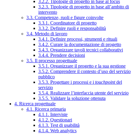
3.2.2. Tipologie di progetto in base al focus
3.2.3. Tipologie di progetto in base all’ambito di
intervento
3.3. Competenze, ruoli e figure coinvolte
3.3.1. Coordinatore di progetto
3.3.2. Definire ruoli e responsabilità
3.4. Metodo di lavoro
3.4.1. Definire processi, strumenti e rituali
3.4.2. Curare la documentazione di progetto
3.4.3. Organizzare tavoli tecnici collaborativi
3.4.4. Prendere decisioni
3.5. Il processo progettuale
3.5.1. Organizzare il progetto e la sua gestione
3.5.2. Comprendere il contesto d’uso del servizio
pubblico
3.5.3. Progettare i processi e i
touchpoint
del
servizio
3.5.4. Realizzare l’interfaccia utente del servizio
3.5.5. Validare la soluzione ottenuta
4. Ricerca progettuale
4.1. Ricerca primaria
4.1.1. Interviste
4.1.2. Questionari
4.1.3. Test di usabilità
4.1.4. Web analytics