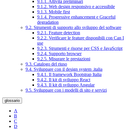
9.1.1. Attività preliminari
9.1.2. Web design responsivo e accessibile
9.1.3. Mobile first
9.1.4. Progressive enhancement e Graceful
degradation
9.2. Strumenti di supporto allo sviluppo del software
9.2.1. Feature detection
9.2.2. Verificare le feature disponibili con Can I
use
9.2.3. Strumenti e risorse per CSS e JavaScript
9.2.4. Supporto browser
9.2.5. Misurare le prestazioni
9.3. Catalogo del riuso
9.4. Sviluppare con il design system .italia
9.4.1. Il framework Bootstrap Italia
9.4.2. Il kit di sviluppo React
9.4.3. Il kit di sviluppo Angular
9.5. Sviluppare con i modelli di sito e servizi
glossario
A
B
C
D