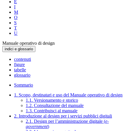
E
I
M
O
S
T
U
Manuale operativo di design
indici e glossario
contenuti
figure
tabelle
glossario
Sommario
1. Scopo, destinatari e uso del Manuale operativo di design
1.1. Versionamento e storico
1.2. Consultazione del manuale
1.3. Contribuisci al manuale
2. Introduzione al design per i servizi pubblici digitali
2.1. Design per l’amministrazione digitale (
e-
government
)