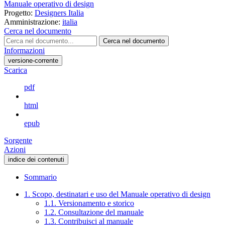
Manuale operativo di design
Progetto:
Designers Italia
Amministrazione:
italia
Cerca nel documento
Cerca nel documento
Informazioni
versione-corrente
Scarica
pdf
html
epub
Sorgente
Azioni
indice dei contenuti
Sommario
1. Scopo, destinatari e uso del Manuale operativo di design
1.1. Versionamento e storico
1.2. Consultazione del manuale
1.3. Contribuisci al manuale