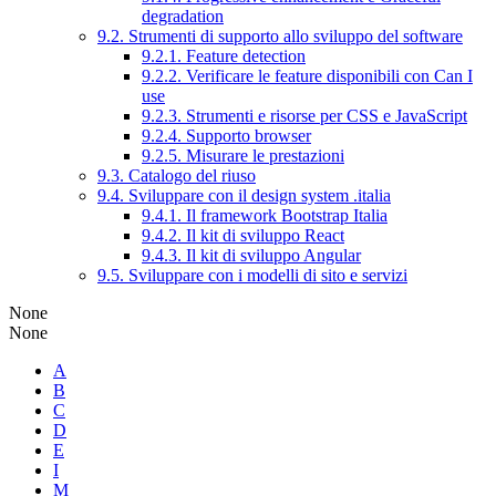
degradation
9.2. Strumenti di supporto allo sviluppo del software
9.2.1. Feature detection
9.2.2. Verificare le feature disponibili con Can I
use
9.2.3. Strumenti e risorse per CSS e JavaScript
9.2.4. Supporto browser
9.2.5. Misurare le prestazioni
9.3. Catalogo del riuso
9.4. Sviluppare con il design system .italia
9.4.1. Il framework Bootstrap Italia
9.4.2. Il kit di sviluppo React
9.4.3. Il kit di sviluppo Angular
9.5. Sviluppare con i modelli di sito e servizi
None
None
A
B
C
D
E
I
M