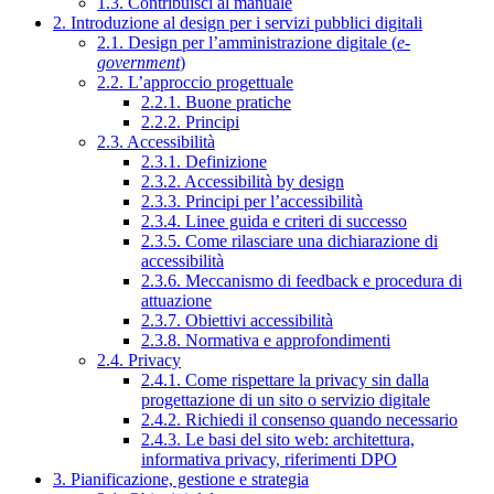
1.3. Contribuisci al manuale
2. Introduzione al design per i servizi pubblici digitali
2.1. Design per l’amministrazione digitale (
e-
government
)
2.2. L’approccio progettuale
2.2.1. Buone pratiche
2.2.2. Principi
2.3. Accessibilità
2.3.1. Definizione
2.3.2. Accessibilità by design
2.3.3. Principi per l’accessibilità
2.3.4. Linee guida e criteri di successo
2.3.5. Come rilasciare una dichiarazione di
accessibilità
2.3.6. Meccanismo di feedback e procedura di
attuazione
2.3.7. Obiettivi accessibilità
2.3.8. Normativa e approfondimenti
2.4. Privacy
2.4.1. Come rispettare la privacy sin dalla
progettazione di un sito o servizio digitale
2.4.2. Richiedi il consenso quando necessario
2.4.3. Le basi del sito web: architettura,
informativa privacy, riferimenti DPO
3. Pianificazione, gestione e strategia