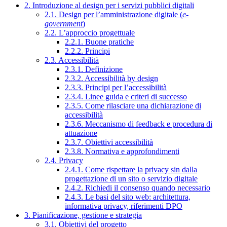
2. Introduzione al design per i servizi pubblici digitali
2.1. Design per l’amministrazione digitale (
e-
government
)
2.2. L’approccio progettuale
2.2.1. Buone pratiche
2.2.2. Principi
2.3. Accessibilità
2.3.1. Definizione
2.3.2. Accessibilità by design
2.3.3. Principi per l’accessibilità
2.3.4. Linee guida e criteri di successo
2.3.5. Come rilasciare una dichiarazione di
accessibilità
2.3.6. Meccanismo di feedback e procedura di
attuazione
2.3.7. Obiettivi accessibilità
2.3.8. Normativa e approfondimenti
2.4. Privacy
2.4.1. Come rispettare la privacy sin dalla
progettazione di un sito o servizio digitale
2.4.2. Richiedi il consenso quando necessario
2.4.3. Le basi del sito web: architettura,
informativa privacy, riferimenti DPO
3. Pianificazione, gestione e strategia
3.1. Obiettivi del progetto