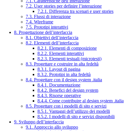
7.1. Caratteristiche dell’interazione
7.2. User stories per definire l’interazione
7.2.1. Differenza tra scenari e user stories
7.3. Flussi di interazione
7.4. Wireframe
7.5. Prototipi interattivi
8. Progettazione dell’interfaccia
8.1. Obiettivi dell’interfaccia
8.2. Elementi dell’interfaccia
8.2.1. Elementi di composizione
8.2.2. Elementi interattivi
8.2.3. Elementi testuali (microtesti)
8.3. Progettare e costruire in alta fedeltà
8.3.1. Layout di pagina
8.3.2. Prototipi in alta fedeltà
8.4. Progettare con il design system .italia
8.4.1. Documentazione
8.4.2. Benefici del design system
8.4.3. Risorse operative
8.4.4. Come contribuire al design system .italia
8.5. Progettare con i modelli di sito e servizi
8.5.1. Vantaggi dell’utilizzo dei modelli
8.5.2. I modelli di sito e servizi disponibili
9. Sviluppo dell’interfaccia
9.1. Approccio allo sviluppo