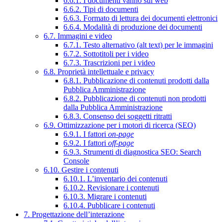
6.6.1. I documenti vanno sul web
6.6.2. Tipi di documenti
6.6.3. Formato di lettura dei documenti elettronici
6.6.4. Modalità di produzione dei documenti
6.7. Immagini e video
6.7.1. Testo alternativo (alt text) per le immagini
6.7.2. Sottotitoli per i video
6.7.3. Trascrizioni per i video
6.8. Proprietà intellettuale e privacy
6.8.1. Pubblicazione di contenuti prodotti dalla
Pubblica Amministrazione
6.8.2. Pubblicazione di contenuti non prodotti
dalla Pubblica Amministrazione
6.8.3. Consenso dei soggetti ritratti
6.9. Ottimizzazione per i motori di ricerca (SEO)
6.9.1. I fattori
on-page
6.9.2. I fattori
off-page
6.9.3. Strumenti di diagnostica SEO: Search
Console
6.10. Gestire i contenuti
6.10.1. L’inventario dei contenuti
6.10.2. Revisionare i contenuti
6.10.3. Migrare i contenuti
6.10.4. Pubblicare i contenuti
7. Progettazione dell’interazione