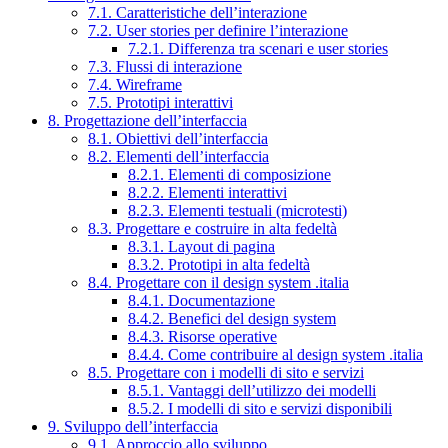
7.1. Caratteristiche dell’interazione
7.2. User stories per definire l’interazione
7.2.1. Differenza tra scenari e user stories
7.3. Flussi di interazione
7.4. Wireframe
7.5. Prototipi interattivi
8. Progettazione dell’interfaccia
8.1. Obiettivi dell’interfaccia
8.2. Elementi dell’interfaccia
8.2.1. Elementi di composizione
8.2.2. Elementi interattivi
8.2.3. Elementi testuali (microtesti)
8.3. Progettare e costruire in alta fedeltà
8.3.1. Layout di pagina
8.3.2. Prototipi in alta fedeltà
8.4. Progettare con il design system .italia
8.4.1. Documentazione
8.4.2. Benefici del design system
8.4.3. Risorse operative
8.4.4. Come contribuire al design system .italia
8.5. Progettare con i modelli di sito e servizi
8.5.1. Vantaggi dell’utilizzo dei modelli
8.5.2. I modelli di sito e servizi disponibili
9. Sviluppo dell’interfaccia
9.1. Approccio allo sviluppo