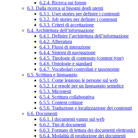
6.2.4. Ricerca sui forum
6.3. Dalla ricerca ai bisogni degli utenti
6.3.1. User stories per definire i contenuti
6.3.2. Job stories per definire i contenuti
6.3.3. Criteri di accettazione
6.4. Architettura dell’informazione
6.4.1. Definire l’architettura dell’informazione
6.4.2. Alberatura
6.4.3. Flussi di interazione
6.4.4. Sistemi di navigazione
6.4.5. Tipologie di contenuto (content type)
6.4.6. Ontologie e standard
6.4.7. Vocabolari controllati e tassonomie
6.5. Scrittura e linguaggio
6.5.1. Come leggono le persone sul web
6.5.2. Le regole per un linguaggio semplice
6.5.3. Microtesti
6.5.4. Scrittura collaborativa
6.5.5. Content critique
6.5.6. Traduzione e localizzazione dei contenuti
6.6. Documenti
6.6.1. I documenti vanno sul web
6.6.2. Tipi di documenti
6.6.3. Formato di lettura dei documenti elettronici
6.6.4. Modalità di produzione dei documenti