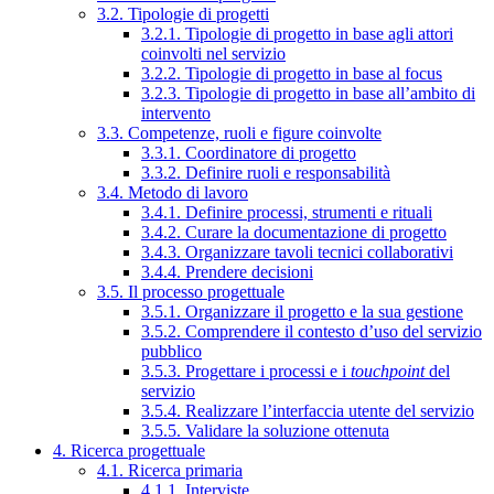
3.2. Tipologie di progetti
3.2.1. Tipologie di progetto in base agli attori
coinvolti nel servizio
3.2.2. Tipologie di progetto in base al focus
3.2.3. Tipologie di progetto in base all’ambito di
intervento
3.3. Competenze, ruoli e figure coinvolte
3.3.1. Coordinatore di progetto
3.3.2. Definire ruoli e responsabilità
3.4. Metodo di lavoro
3.4.1. Definire processi, strumenti e rituali
3.4.2. Curare la documentazione di progetto
3.4.3. Organizzare tavoli tecnici collaborativi
3.4.4. Prendere decisioni
3.5. Il processo progettuale
3.5.1. Organizzare il progetto e la sua gestione
3.5.2. Comprendere il contesto d’uso del servizio
pubblico
3.5.3. Progettare i processi e i
touchpoint
del
servizio
3.5.4. Realizzare l’interfaccia utente del servizio
3.5.5. Validare la soluzione ottenuta
4. Ricerca progettuale
4.1. Ricerca primaria
4.1.1. Interviste