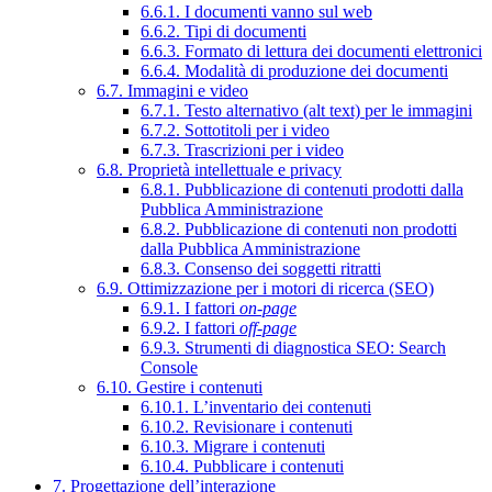
6.6.1. I documenti vanno sul web
6.6.2. Tipi di documenti
6.6.3. Formato di lettura dei documenti elettronici
6.6.4. Modalità di produzione dei documenti
6.7. Immagini e video
6.7.1. Testo alternativo (alt text) per le immagini
6.7.2. Sottotitoli per i video
6.7.3. Trascrizioni per i video
6.8. Proprietà intellettuale e privacy
6.8.1. Pubblicazione di contenuti prodotti dalla
Pubblica Amministrazione
6.8.2. Pubblicazione di contenuti non prodotti
dalla Pubblica Amministrazione
6.8.3. Consenso dei soggetti ritratti
6.9. Ottimizzazione per i motori di ricerca (SEO)
6.9.1. I fattori
on-page
6.9.2. I fattori
off-page
6.9.3. Strumenti di diagnostica SEO: Search
Console
6.10. Gestire i contenuti
6.10.1. L’inventario dei contenuti
6.10.2. Revisionare i contenuti
6.10.3. Migrare i contenuti
6.10.4. Pubblicare i contenuti
7. Progettazione dell’interazione