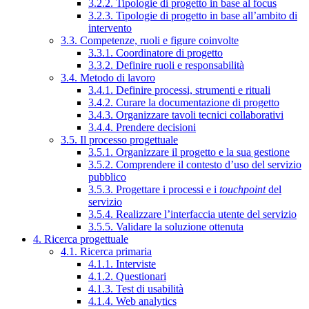
3.2.2. Tipologie di progetto in base al focus
3.2.3. Tipologie di progetto in base all’ambito di
intervento
3.3. Competenze, ruoli e figure coinvolte
3.3.1. Coordinatore di progetto
3.3.2. Definire ruoli e responsabilità
3.4. Metodo di lavoro
3.4.1. Definire processi, strumenti e rituali
3.4.2. Curare la documentazione di progetto
3.4.3. Organizzare tavoli tecnici collaborativi
3.4.4. Prendere decisioni
3.5. Il processo progettuale
3.5.1. Organizzare il progetto e la sua gestione
3.5.2. Comprendere il contesto d’uso del servizio
pubblico
3.5.3. Progettare i processi e i
touchpoint
del
servizio
3.5.4. Realizzare l’interfaccia utente del servizio
3.5.5. Validare la soluzione ottenuta
4. Ricerca progettuale
4.1. Ricerca primaria
4.1.1. Interviste
4.1.2. Questionari
4.1.3. Test di usabilità
4.1.4. Web analytics