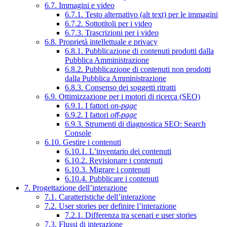
6.7. Immagini e video
6.7.1. Testo alternativo (alt text) per le immagini
6.7.2. Sottotitoli per i video
6.7.3. Trascrizioni per i video
6.8. Proprietà intellettuale e privacy
6.8.1. Pubblicazione di contenuti prodotti dalla
Pubblica Amministrazione
6.8.2. Pubblicazione di contenuti non prodotti
dalla Pubblica Amministrazione
6.8.3. Consenso dei soggetti ritratti
6.9. Ottimizzazione per i motori di ricerca (SEO)
6.9.1. I fattori
on-page
6.9.2. I fattori
off-page
6.9.3. Strumenti di diagnostica SEO: Search
Console
6.10. Gestire i contenuti
6.10.1. L’inventario dei contenuti
6.10.2. Revisionare i contenuti
6.10.3. Migrare i contenuti
6.10.4. Pubblicare i contenuti
7. Progettazione dell’interazione
7.1. Caratteristiche dell’interazione
7.2. User stories per definire l’interazione
7.2.1. Differenza tra scenari e user stories
7.3. Flussi di interazione