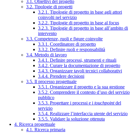
3.1. Obiettivi del progetto
3.2. Tipologie di progetti
3.2.1. Tipologie di progetto in base agli attori
coinvolti nel servizio
3.2.2. Tipologie di progetto in base al focus
3.2.3. Tipologie di progetto in base all’ambito di
intervento
3.3. Competenze, ruoli e figure coinvolte
3.3.1. Coordinatore di progetto
3.3.2. Definire ruoli e responsabilità
3.4. Metodo di lavoro
3.4.1. Definire processi, strumenti e rituali
3.4.2. Curare la documentazione di progetto
3.4.3. Organizzare tavoli tecnici collaborativi
3.4.4. Prendere decisioni
3.5. Il processo progettuale
3.5.1. Organizzare il progetto e la sua gestione
3.5.2. Comprendere il contesto d’uso del servizio
pubblico
3.5.3. Progettare i processi e i
touchpoint
del
servizio
3.5.4. Realizzare l’interfaccia utente del servizio
3.5.5. Validare la soluzione ottenuta
4. Ricerca progettuale
4.1. Ricerca primaria