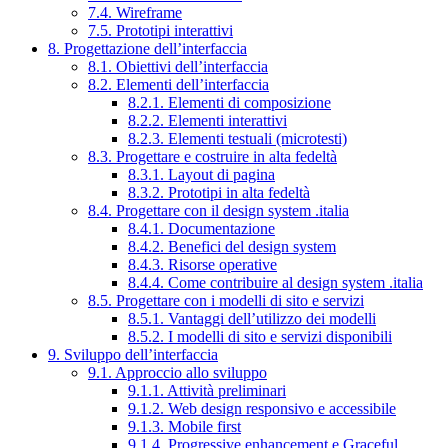
7.4. Wireframe
7.5. Prototipi interattivi
8. Progettazione dell’interfaccia
8.1. Obiettivi dell’interfaccia
8.2. Elementi dell’interfaccia
8.2.1. Elementi di composizione
8.2.2. Elementi interattivi
8.2.3. Elementi testuali (microtesti)
8.3. Progettare e costruire in alta fedeltà
8.3.1. Layout di pagina
8.3.2. Prototipi in alta fedeltà
8.4. Progettare con il design system .italia
8.4.1. Documentazione
8.4.2. Benefici del design system
8.4.3. Risorse operative
8.4.4. Come contribuire al design system .italia
8.5. Progettare con i modelli di sito e servizi
8.5.1. Vantaggi dell’utilizzo dei modelli
8.5.2. I modelli di sito e servizi disponibili
9. Sviluppo dell’interfaccia
9.1. Approccio allo sviluppo
9.1.1. Attività preliminari
9.1.2. Web design responsivo e accessibile
9.1.3. Mobile first
9.1.4. Progressive enhancement e Graceful