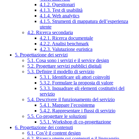
4.1.2. Questionari
4.1.3. Test di usabilità
4.1.4. Web analytics
4.1.5. Strumenti di mappatura dell’esperienza
utente
4.2. Ricerca secondaria
4.2.1. Ricerca documentale
4.2.2. Analisi benchmark
4.2.3. Valutazione euristica
5. Progettazione dei servizi
5.1. Cosa sono i servizi e il service design
5.2. Progettare servizi pubblici digitali
5.3. Definire il modello di servizio
5.3.1. Identificare gli attori coinvolti
5.3.2. Formulare la proposta di valore
5.3.3. Inquadrare gli elementi costitutivi del
servizio
5.4. Descrivere il funzionamento del servizio
5.4.1. Mappare l’ecosistema
5.4.2. Rappresentare i flussi di servizio
5.5. Co-progettare le soluzioni
5.5.1. Workshop di co-progettazione
6. Progettazione dei contenuti
6.1. Cos’è il content design
6.2. Ricerca utente sui contenuti e il linguaggio