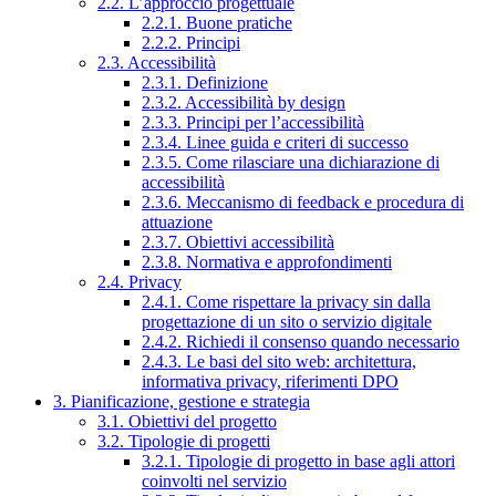
2.2. L’approccio progettuale
2.2.1. Buone pratiche
2.2.2. Principi
2.3. Accessibilità
2.3.1. Definizione
2.3.2. Accessibilità by design
2.3.3. Principi per l’accessibilità
2.3.4. Linee guida e criteri di successo
2.3.5. Come rilasciare una dichiarazione di
accessibilità
2.3.6. Meccanismo di feedback e procedura di
attuazione
2.3.7. Obiettivi accessibilità
2.3.8. Normativa e approfondimenti
2.4. Privacy
2.4.1. Come rispettare la privacy sin dalla
progettazione di un sito o servizio digitale
2.4.2. Richiedi il consenso quando necessario
2.4.3. Le basi del sito web: architettura,
informativa privacy, riferimenti DPO
3. Pianificazione, gestione e strategia
3.1. Obiettivi del progetto
3.2. Tipologie di progetti
3.2.1. Tipologie di progetto in base agli attori
coinvolti nel servizio