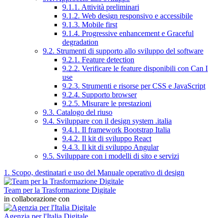
9.1.1. Attività preliminari
9.1.2. Web design responsivo e accessibile
9.1.3. Mobile first
9.1.4. Progressive enhancement e Graceful
degradation
9.2. Strumenti di supporto allo sviluppo del software
9.2.1. Feature detection
9.2.2. Verificare le feature disponibili con Can I
use
9.2.3. Strumenti e risorse per CSS e JavaScript
9.2.4. Supporto browser
9.2.5. Misurare le prestazioni
9.3. Catalogo del riuso
9.4. Sviluppare con il design system .italia
9.4.1. Il framework Bootstrap Italia
9.4.2. Il kit di sviluppo React
9.4.3. Il kit di sviluppo Angular
9.5. Sviluppare con i modelli di sito e servizi
1. Scopo, destinatari e uso del Manuale operativo di design
Team per la Trasformazione Digitale
in collaborazione con
Agenzia per l'Italia Digitale