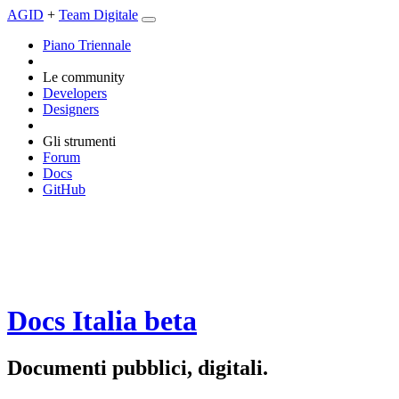
AGID
+
Team Digitale
Piano Triennale
Le community
Developers
Designers
Gli strumenti
Forum
Docs
GitHub
Docs Italia
beta
Documenti pubblici, digitali.