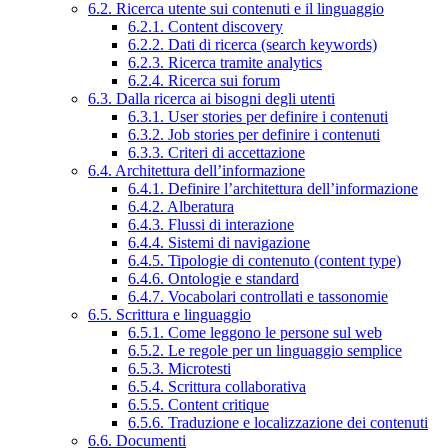
6.2. Ricerca utente sui contenuti e il linguaggio
6.2.1. Content discovery
6.2.2. Dati di ricerca (search keywords)
6.2.3. Ricerca tramite analytics
6.2.4. Ricerca sui forum
6.3. Dalla ricerca ai bisogni degli utenti
6.3.1. User stories per definire i contenuti
6.3.2. Job stories per definire i contenuti
6.3.3. Criteri di accettazione
6.4. Architettura dell’informazione
6.4.1. Definire l’architettura dell’informazione
6.4.2. Alberatura
6.4.3. Flussi di interazione
6.4.4. Sistemi di navigazione
6.4.5. Tipologie di contenuto (content type)
6.4.6. Ontologie e standard
6.4.7. Vocabolari controllati e tassonomie
6.5. Scrittura e linguaggio
6.5.1. Come leggono le persone sul web
6.5.2. Le regole per un linguaggio semplice
6.5.3. Microtesti
6.5.4. Scrittura collaborativa
6.5.5. Content critique
6.5.6. Traduzione e localizzazione dei contenuti
6.6. Documenti