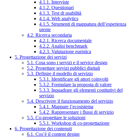
4.1.1. Interviste
4.1.2. Questionari
4.1.3. Test di usabilità
4.1.4. Web analytics
4.1.5. Strumenti di mappatura dell’esperienza
utente
4.2. Ricerca secondaria
4.2.1. Ricerca documentale
4.2.2. Analisi benchmark
4.2.3. Valutazione euristica
5. Progettazione dei servizi
5.1. Cosa sono i servizi e il service design
5.2. Progettare servizi pubblici digitali
5.3. Definire il modello di servizio
5.3.1. Identificare gli attori coinvolti
5.3.2. Formulare la proposta di valore
5.3.3. Inquadrare gli elementi costitutivi del
servizio
5.4. Descrivere il funzionamento del servizio
5.4.1. Mappare l’ecosistema
5.4.2. Rappresentare i flussi di servizio
5.5. Co-progettare le soluzioni
5.5.1. Workshop di co-progettazione
6. Progettazione dei contenuti
6.1. Cos’è il content design