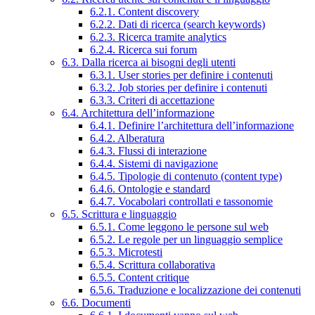
6.2.1. Content discovery
6.2.2. Dati di ricerca (search keywords)
6.2.3. Ricerca tramite analytics
6.2.4. Ricerca sui forum
6.3. Dalla ricerca ai bisogni degli utenti
6.3.1. User stories per definire i contenuti
6.3.2. Job stories per definire i contenuti
6.3.3. Criteri di accettazione
6.4. Architettura dell’informazione
6.4.1. Definire l’architettura dell’informazione
6.4.2. Alberatura
6.4.3. Flussi di interazione
6.4.4. Sistemi di navigazione
6.4.5. Tipologie di contenuto (content type)
6.4.6. Ontologie e standard
6.4.7. Vocabolari controllati e tassonomie
6.5. Scrittura e linguaggio
6.5.1. Come leggono le persone sul web
6.5.2. Le regole per un linguaggio semplice
6.5.3. Microtesti
6.5.4. Scrittura collaborativa
6.5.5. Content critique
6.5.6. Traduzione e localizzazione dei contenuti
6.6. Documenti