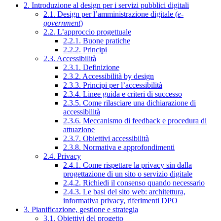
2. Introduzione al design per i servizi pubblici digitali
2.1. Design per l’amministrazione digitale (
e-
government
)
2.2. L’approccio progettuale
2.2.1. Buone pratiche
2.2.2. Principi
2.3. Accessibilità
2.3.1. Definizione
2.3.2. Accessibilità by design
2.3.3. Principi per l’accessibilità
2.3.4. Linee guida e criteri di successo
2.3.5. Come rilasciare una dichiarazione di
accessibilità
2.3.6. Meccanismo di feedback e procedura di
attuazione
2.3.7. Obiettivi accessibilità
2.3.8. Normativa e approfondimenti
2.4. Privacy
2.4.1. Come rispettare la privacy sin dalla
progettazione di un sito o servizio digitale
2.4.2. Richiedi il consenso quando necessario
2.4.3. Le basi del sito web: architettura,
informativa privacy, riferimenti DPO
3. Pianificazione, gestione e strategia
3.1. Obiettivi del progetto