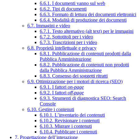
6.6.1. I documenti vanno sul web
6.6.2. Tipi di documenti
6.6.3. Formato di lettura dei documenti elettronici
6.6.4. Modalità di produzione dei documenti
6.7. Immagini e video
6.7.1. Testo alternativo (alt text) per le immagini
6.7.2. Sottotitoli per i video
6.7.3. Trascrizioni per i video
6.8. Proprietà intellettuale e privacy
6.8.1. Pubblicazione di contenuti prodotti dalla
Pubblica Amministrazione
6.8.2. Pubblicazione di contenuti non prodotti
dalla Pubblica Amministrazione
6.8.3. Consenso dei soggetti ritratti
6.9. Ottimizzazione per i motori di ricerca (SEO)
6.9.1. I fattori
on-page
6.9.2. I fattori
off-page
6.9.3. Strumenti di diagnostica SEO: Search
Console
6.10. Gestire i contenuti
6.10.1. L’inventario dei contenuti
6.10.2. Revisionare i contenuti
6.10.3. Migrare i contenuti
6.10.4. Pubblicare i contenuti
7. Progettazione dell’interazione