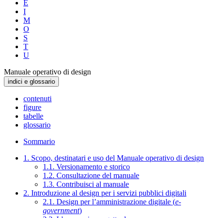
E
I
M
O
S
T
U
Manuale operativo di design
indici e glossario
contenuti
figure
tabelle
glossario
Sommario
1. Scopo, destinatari e uso del Manuale operativo di design
1.1. Versionamento e storico
1.2. Consultazione del manuale
1.3. Contribuisci al manuale
2. Introduzione al design per i servizi pubblici digitali
2.1. Design per l’amministrazione digitale (
e-
government
)