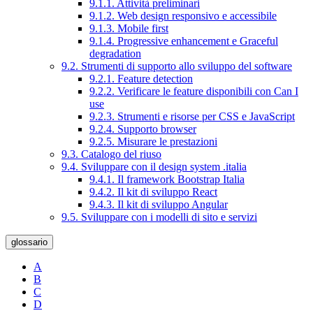
9.1.1. Attività preliminari
9.1.2. Web design responsivo e accessibile
9.1.3. Mobile first
9.1.4. Progressive enhancement e Graceful
degradation
9.2. Strumenti di supporto allo sviluppo del software
9.2.1. Feature detection
9.2.2. Verificare le feature disponibili con Can I
use
9.2.3. Strumenti e risorse per CSS e JavaScript
9.2.4. Supporto browser
9.2.5. Misurare le prestazioni
9.3. Catalogo del riuso
9.4. Sviluppare con il design system .italia
9.4.1. Il framework Bootstrap Italia
9.4.2. Il kit di sviluppo React
9.4.3. Il kit di sviluppo Angular
9.5. Sviluppare con i modelli di sito e servizi
glossario
A
B
C
D