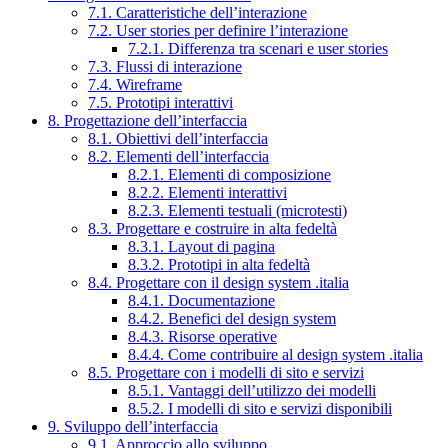
7.1. Caratteristiche dell’interazione
7.2. User stories per definire l’interazione
7.2.1. Differenza tra scenari e user stories
7.3. Flussi di interazione
7.4. Wireframe
7.5. Prototipi interattivi
8. Progettazione dell’interfaccia
8.1. Obiettivi dell’interfaccia
8.2. Elementi dell’interfaccia
8.2.1. Elementi di composizione
8.2.2. Elementi interattivi
8.2.3. Elementi testuali (microtesti)
8.3. Progettare e costruire in alta fedeltà
8.3.1. Layout di pagina
8.3.2. Prototipi in alta fedeltà
8.4. Progettare con il design system .italia
8.4.1. Documentazione
8.4.2. Benefici del design system
8.4.3. Risorse operative
8.4.4. Come contribuire al design system .italia
8.5. Progettare con i modelli di sito e servizi
8.5.1. Vantaggi dell’utilizzo dei modelli
8.5.2. I modelli di sito e servizi disponibili
9. Sviluppo dell’interfaccia
9.1. Approccio allo sviluppo