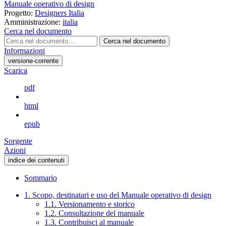
Manuale operativo di design
Progetto:
Designers Italia
Amministrazione:
italia
Cerca nel documento
Cerca nel documento
Informazioni
versione-corrente
Scarica
pdf
html
epub
Sorgente
Azioni
indice dei contenuti
Sommario
1. Scopo, destinatari e uso del Manuale operativo di design
1.1. Versionamento e storico
1.2. Consultazione del manuale
1.3. Contribuisci al manuale