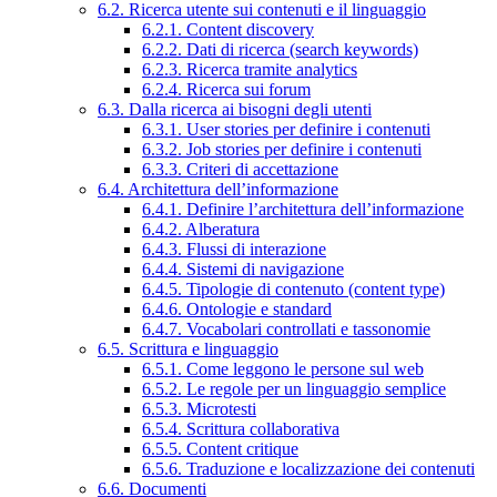
6.2. Ricerca utente sui contenuti e il linguaggio
6.2.1. Content discovery
6.2.2. Dati di ricerca (search keywords)
6.2.3. Ricerca tramite analytics
6.2.4. Ricerca sui forum
6.3. Dalla ricerca ai bisogni degli utenti
6.3.1. User stories per definire i contenuti
6.3.2. Job stories per definire i contenuti
6.3.3. Criteri di accettazione
6.4. Architettura dell’informazione
6.4.1. Definire l’architettura dell’informazione
6.4.2. Alberatura
6.4.3. Flussi di interazione
6.4.4. Sistemi di navigazione
6.4.5. Tipologie di contenuto (content type)
6.4.6. Ontologie e standard
6.4.7. Vocabolari controllati e tassonomie
6.5. Scrittura e linguaggio
6.5.1. Come leggono le persone sul web
6.5.2. Le regole per un linguaggio semplice
6.5.3. Microtesti
6.5.4. Scrittura collaborativa
6.5.5. Content critique
6.5.6. Traduzione e localizzazione dei contenuti
6.6. Documenti