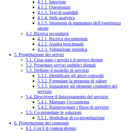
4.1.1. Interviste
4.1.2. Questionari
4.1.3. Test di usabilità
4.1.4. Web analytics
4.1.5. Strumenti di mappatura dell’esperienza
utente
4.2. Ricerca secondaria
4.2.1. Ricerca documentale
4.2.2. Analisi benchmark
4.2.3. Valutazione euristica
5. Progettazione dei servizi
5.1. Cosa sono i servizi e il service design
5.2. Progettare servizi pubblici digitali
5.3. Definire il modello di servizio
5.3.1. Identificare gli attori coinvolti
5.3.2. Formulare la proposta di valore
5.3.3. Inquadrare gli elementi costitutivi del
servizio
5.4. Descrivere il funzionamento del servizio
5.4.1. Mappare l’ecosistema
5.4.2. Rappresentare i flussi di servizio
5.5. Co-progettare le soluzioni
5.5.1. Workshop di co-progettazione
6. Progettazione dei contenuti
6.1. Cos’è il content design