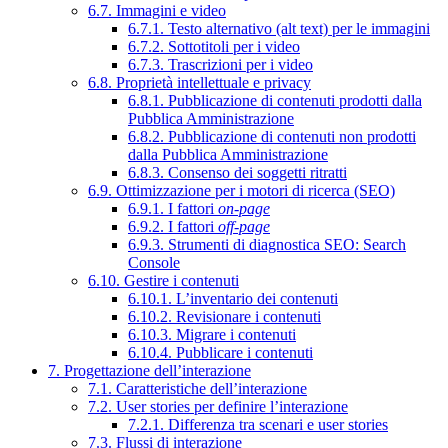
6.7. Immagini e video
6.7.1. Testo alternativo (alt text) per le immagini
6.7.2. Sottotitoli per i video
6.7.3. Trascrizioni per i video
6.8. Proprietà intellettuale e privacy
6.8.1. Pubblicazione di contenuti prodotti dalla
Pubblica Amministrazione
6.8.2. Pubblicazione di contenuti non prodotti
dalla Pubblica Amministrazione
6.8.3. Consenso dei soggetti ritratti
6.9. Ottimizzazione per i motori di ricerca (SEO)
6.9.1. I fattori
on-page
6.9.2. I fattori
off-page
6.9.3. Strumenti di diagnostica SEO: Search
Console
6.10. Gestire i contenuti
6.10.1. L’inventario dei contenuti
6.10.2. Revisionare i contenuti
6.10.3. Migrare i contenuti
6.10.4. Pubblicare i contenuti
7. Progettazione dell’interazione
7.1. Caratteristiche dell’interazione
7.2. User stories per definire l’interazione
7.2.1. Differenza tra scenari e user stories
7.3. Flussi di interazione