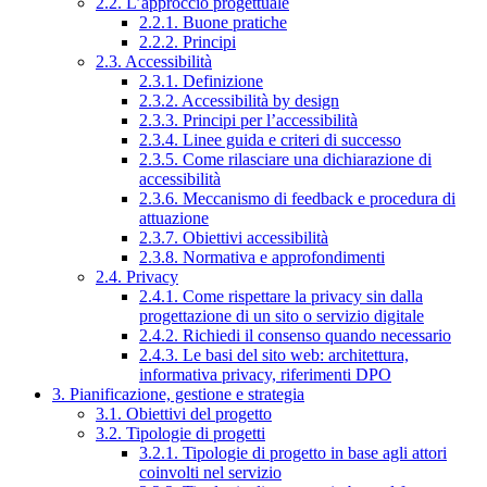
2.2. L’approccio progettuale
2.2.1. Buone pratiche
2.2.2. Principi
2.3. Accessibilità
2.3.1. Definizione
2.3.2. Accessibilità by design
2.3.3. Principi per l’accessibilità
2.3.4. Linee guida e criteri di successo
2.3.5. Come rilasciare una dichiarazione di
accessibilità
2.3.6. Meccanismo di feedback e procedura di
attuazione
2.3.7. Obiettivi accessibilità
2.3.8. Normativa e approfondimenti
2.4. Privacy
2.4.1. Come rispettare la privacy sin dalla
progettazione di un sito o servizio digitale
2.4.2. Richiedi il consenso quando necessario
2.4.3. Le basi del sito web: architettura,
informativa privacy, riferimenti DPO
3. Pianificazione, gestione e strategia
3.1. Obiettivi del progetto
3.2. Tipologie di progetti
3.2.1. Tipologie di progetto in base agli attori
coinvolti nel servizio