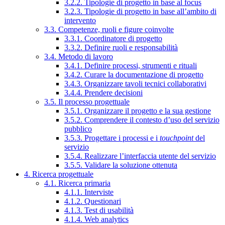
3.2.2. Tipologie di progetto in base al focus
3.2.3. Tipologie di progetto in base all’ambito di
intervento
3.3. Competenze, ruoli e figure coinvolte
3.3.1. Coordinatore di progetto
3.3.2. Definire ruoli e responsabilità
3.4. Metodo di lavoro
3.4.1. Definire processi, strumenti e rituali
3.4.2. Curare la documentazione di progetto
3.4.3. Organizzare tavoli tecnici collaborativi
3.4.4. Prendere decisioni
3.5. Il processo progettuale
3.5.1. Organizzare il progetto e la sua gestione
3.5.2. Comprendere il contesto d’uso del servizio
pubblico
3.5.3. Progettare i processi e i
touchpoint
del
servizio
3.5.4. Realizzare l’interfaccia utente del servizio
3.5.5. Validare la soluzione ottenuta
4. Ricerca progettuale
4.1. Ricerca primaria
4.1.1. Interviste
4.1.2. Questionari
4.1.3. Test di usabilità
4.1.4. Web analytics