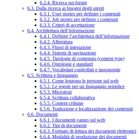
6.2.4. Ricerca sui forum
6.3. Dalla ricerca ai bisogni degli utenti
6.3.1. User stories per definire i contenuti
6.3.2. Job stories per definire i contenuti
6.3.3. Criteri di accettazione
6.4. Architettura dell’informazione
6.4.1. Definire l’architettura dell’informazione
6.4.2. Alberatura
6.4.3. Flussi di interazione
6.4.4. Sistemi di navigazione
6.4.5. Tipologie di contenuto (content type)
6.4.6. Ontologie e standard
6.4.7. Vocabolari controllati e tassonomie
6.5. Scrittura e linguaggio
6.5.1. Come leggono le persone sul web
6.5.2. Le regole per un linguaggio semplice
6.5.3. Microtesti
6.5.4. Scrittura collaborativa
6.5.5. Content critique
6.5.6. Traduzione e localizzazione dei contenuti
6.6. Documenti
6.6.1. I documenti vanno sul web
6.6.2. Tipi di documenti
6.6.3. Formato di lettura dei documenti elettronici
6.6.4. Modalità di produzione dei documenti