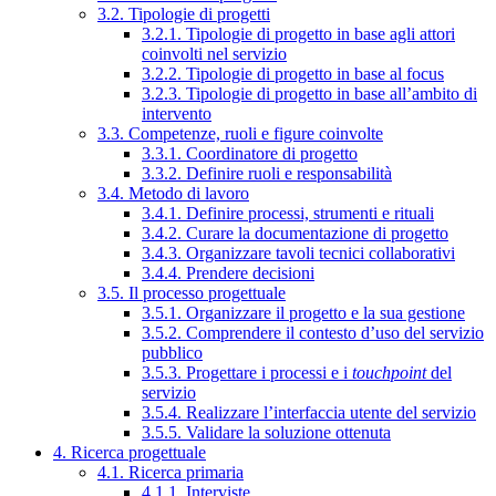
3.2. Tipologie di progetti
3.2.1. Tipologie di progetto in base agli attori
coinvolti nel servizio
3.2.2. Tipologie di progetto in base al focus
3.2.3. Tipologie di progetto in base all’ambito di
intervento
3.3. Competenze, ruoli e figure coinvolte
3.3.1. Coordinatore di progetto
3.3.2. Definire ruoli e responsabilità
3.4. Metodo di lavoro
3.4.1. Definire processi, strumenti e rituali
3.4.2. Curare la documentazione di progetto
3.4.3. Organizzare tavoli tecnici collaborativi
3.4.4. Prendere decisioni
3.5. Il processo progettuale
3.5.1. Organizzare il progetto e la sua gestione
3.5.2. Comprendere il contesto d’uso del servizio
pubblico
3.5.3. Progettare i processi e i
touchpoint
del
servizio
3.5.4. Realizzare l’interfaccia utente del servizio
3.5.5. Validare la soluzione ottenuta
4. Ricerca progettuale
4.1. Ricerca primaria
4.1.1. Interviste