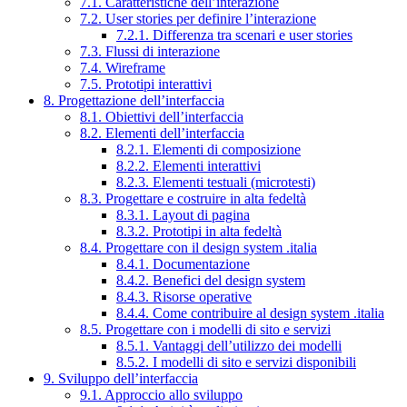
7.1. Caratteristiche dell’interazione
7.2. User stories per definire l’interazione
7.2.1. Differenza tra scenari e user stories
7.3. Flussi di interazione
7.4. Wireframe
7.5. Prototipi interattivi
8. Progettazione dell’interfaccia
8.1. Obiettivi dell’interfaccia
8.2. Elementi dell’interfaccia
8.2.1. Elementi di composizione
8.2.2. Elementi interattivi
8.2.3. Elementi testuali (microtesti)
8.3. Progettare e costruire in alta fedeltà
8.3.1. Layout di pagina
8.3.2. Prototipi in alta fedeltà
8.4. Progettare con il design system .italia
8.4.1. Documentazione
8.4.2. Benefici del design system
8.4.3. Risorse operative
8.4.4. Come contribuire al design system .italia
8.5. Progettare con i modelli di sito e servizi
8.5.1. Vantaggi dell’utilizzo dei modelli
8.5.2. I modelli di sito e servizi disponibili
9. Sviluppo dell’interfaccia
9.1. Approccio allo sviluppo