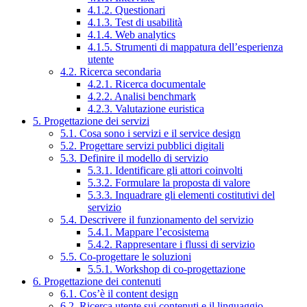
4.1.2. Questionari
4.1.3. Test di usabilità
4.1.4. Web analytics
4.1.5. Strumenti di mappatura dell’esperienza
utente
4.2. Ricerca secondaria
4.2.1. Ricerca documentale
4.2.2. Analisi benchmark
4.2.3. Valutazione euristica
5. Progettazione dei servizi
5.1. Cosa sono i servizi e il service design
5.2. Progettare servizi pubblici digitali
5.3. Definire il modello di servizio
5.3.1. Identificare gli attori coinvolti
5.3.2. Formulare la proposta di valore
5.3.3. Inquadrare gli elementi costitutivi del
servizio
5.4. Descrivere il funzionamento del servizio
5.4.1. Mappare l’ecosistema
5.4.2. Rappresentare i flussi di servizio
5.5. Co-progettare le soluzioni
5.5.1. Workshop di co-progettazione
6. Progettazione dei contenuti
6.1. Cos’è il content design
6.2. Ricerca utente sui contenuti e il linguaggio