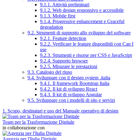
9.1.1. Attività preliminari
9.1.2. Web design responsivo e accessibile
9.1.3. Mobile first
9.1.4. Progressive enhancement e Graceful
degradation
9.2. Strumenti di supporto allo sviluppo del software
9.2.1. Feature detection
9.2.2. Verificare le feature disponibili con Can I
use
9.2.3. Strumenti e risorse per CSS e JavaScript
9.2.4. Supporto browser
9.2.5. Misurare le prestazioni
9.3. Catalogo del riuso
9.4. Sviluppare con il design system .italia
9.4.1. Il framework Bootstrap Italia
9.4.2. Il kit di sviluppo React
9.4.3. Il kit di sviluppo Angular
9.5. Sviluppare con i modelli di sito e servizi
1. Scopo, destinatari e uso del Manuale operativo di design
Team per la Trasformazione Digitale
in collaborazione con
Agenzia per l'Italia Digitale