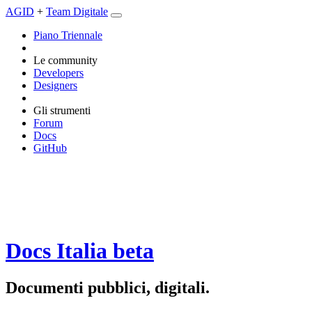
AGID
+
Team Digitale
Piano Triennale
Le community
Developers
Designers
Gli strumenti
Forum
Docs
GitHub
Docs Italia
beta
Documenti pubblici, digitali.