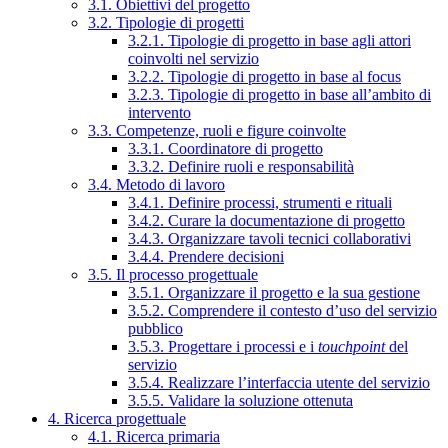
3.1. Obiettivi del progetto
3.2. Tipologie di progetti
3.2.1. Tipologie di progetto in base agli attori
coinvolti nel servizio
3.2.2. Tipologie di progetto in base al focus
3.2.3. Tipologie di progetto in base all’ambito di
intervento
3.3. Competenze, ruoli e figure coinvolte
3.3.1. Coordinatore di progetto
3.3.2. Definire ruoli e responsabilità
3.4. Metodo di lavoro
3.4.1. Definire processi, strumenti e rituali
3.4.2. Curare la documentazione di progetto
3.4.3. Organizzare tavoli tecnici collaborativi
3.4.4. Prendere decisioni
3.5. Il processo progettuale
3.5.1. Organizzare il progetto e la sua gestione
3.5.2. Comprendere il contesto d’uso del servizio
pubblico
3.5.3. Progettare i processi e i
touchpoint
del
servizio
3.5.4. Realizzare l’interfaccia utente del servizio
3.5.5. Validare la soluzione ottenuta
4. Ricerca progettuale
4.1. Ricerca primaria