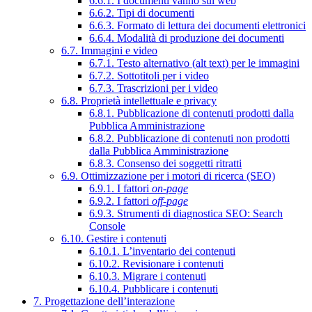
6.6.1. I documenti vanno sul web
6.6.2. Tipi di documenti
6.6.3. Formato di lettura dei documenti elettronici
6.6.4. Modalità di produzione dei documenti
6.7. Immagini e video
6.7.1. Testo alternativo (alt text) per le immagini
6.7.2. Sottotitoli per i video
6.7.3. Trascrizioni per i video
6.8. Proprietà intellettuale e privacy
6.8.1. Pubblicazione di contenuti prodotti dalla
Pubblica Amministrazione
6.8.2. Pubblicazione di contenuti non prodotti
dalla Pubblica Amministrazione
6.8.3. Consenso dei soggetti ritratti
6.9. Ottimizzazione per i motori di ricerca (SEO)
6.9.1. I fattori
on-page
6.9.2. I fattori
off-page
6.9.3. Strumenti di diagnostica SEO: Search
Console
6.10. Gestire i contenuti
6.10.1. L’inventario dei contenuti
6.10.2. Revisionare i contenuti
6.10.3. Migrare i contenuti
6.10.4. Pubblicare i contenuti
7. Progettazione dell’interazione