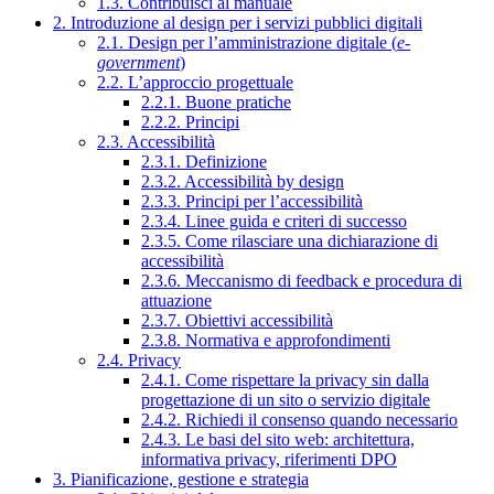
1.3. Contribuisci al manuale
2. Introduzione al design per i servizi pubblici digitali
2.1. Design per l’amministrazione digitale (
e-
government
)
2.2. L’approccio progettuale
2.2.1. Buone pratiche
2.2.2. Principi
2.3. Accessibilità
2.3.1. Definizione
2.3.2. Accessibilità by design
2.3.3. Principi per l’accessibilità
2.3.4. Linee guida e criteri di successo
2.3.5. Come rilasciare una dichiarazione di
accessibilità
2.3.6. Meccanismo di feedback e procedura di
attuazione
2.3.7. Obiettivi accessibilità
2.3.8. Normativa e approfondimenti
2.4. Privacy
2.4.1. Come rispettare la privacy sin dalla
progettazione di un sito o servizio digitale
2.4.2. Richiedi il consenso quando necessario
2.4.3. Le basi del sito web: architettura,
informativa privacy, riferimenti DPO
3. Pianificazione, gestione e strategia