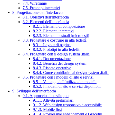
7.4. Wireframe
7.5. Prototipi interattivi
8. Progettazione dell’interfaccia
8.1. Obiettivi dell’interfaccia
8.2. Elementi dell’interfaccia
8.2.1. Elementi di composizione
8.2.2. Elementi interattivi
8.2.3. Elementi testuali (microtesti)
8.3. Progettare e costruire in alta fedeltà
8.3.1. Layout di pagina
8.3.2. Prototipi in alta fedeltà
8.4. Progettare con il design system .italia
8.4.1. Documentazione
8.4.2. Benefici del design system
8.4.3. Risorse operative
8.4.4. Come contribuire al design system .italia
8.5. Progettare con i modelli di sito e servizi
8.5.1. Vantaggi dell’utilizzo dei modelli
8.5.2. I modelli di sito e servizi disponibili
9. Sviluppo dell’interfaccia
9.1. Approccio allo sviluppo
9.1.1. Attività preliminari
9.1.2. Web design responsivo e accessibile
9.1.3. Mobile first
9.1.4. Progressive enhancement e Graceful