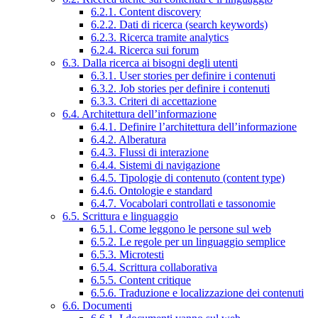
6.2.1. Content discovery
6.2.2. Dati di ricerca (search keywords)
6.2.3. Ricerca tramite analytics
6.2.4. Ricerca sui forum
6.3. Dalla ricerca ai bisogni degli utenti
6.3.1. User stories per definire i contenuti
6.3.2. Job stories per definire i contenuti
6.3.3. Criteri di accettazione
6.4. Architettura dell’informazione
6.4.1. Definire l’architettura dell’informazione
6.4.2. Alberatura
6.4.3. Flussi di interazione
6.4.4. Sistemi di navigazione
6.4.5. Tipologie di contenuto (content type)
6.4.6. Ontologie e standard
6.4.7. Vocabolari controllati e tassonomie
6.5. Scrittura e linguaggio
6.5.1. Come leggono le persone sul web
6.5.2. Le regole per un linguaggio semplice
6.5.3. Microtesti
6.5.4. Scrittura collaborativa
6.5.5. Content critique
6.5.6. Traduzione e localizzazione dei contenuti
6.6. Documenti