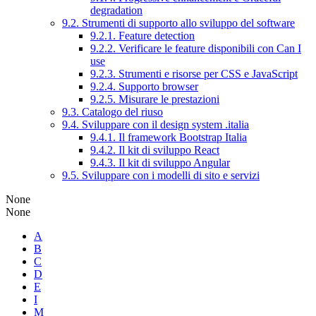
degradation
9.2. Strumenti di supporto allo sviluppo del software
9.2.1. Feature detection
9.2.2. Verificare le feature disponibili con Can I
use
9.2.3. Strumenti e risorse per CSS e JavaScript
9.2.4. Supporto browser
9.2.5. Misurare le prestazioni
9.3. Catalogo del riuso
9.4. Sviluppare con il design system .italia
9.4.1. Il framework Bootstrap Italia
9.4.2. Il kit di sviluppo React
9.4.3. Il kit di sviluppo Angular
9.5. Sviluppare con i modelli di sito e servizi
None
None
A
B
C
D
E
I
M