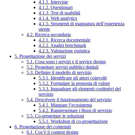
4.1.1. Interviste
4.1.2. Questionari
4.1.3. Test di usabilità
4.1.4. Web analytics
4.1.5. Strumenti di mappatura dell’esperienza
utente
4.2. Ricerca secondaria
4.2.1. Ricerca documentale
4.2.2. Analisi benchmark
4.2.3. Valutazione euristica
5. Progettazione dei servizi
5.1. Cosa sono i servizi e il service design
5.2. Progettare servizi pubblici digitali
5.3. Definire il modello di servizio
5.3.1. Identificare gli attori coinvolti
5.3.2. Formulare la proposta di valore
5.3.3. Inquadrare gli elementi costitutivi del
servizio
5.4. Descrivere il funzionamento del servizio
5.4.1. Mappare l’ecosistema
5.4.2. Rappresentare i flussi di servizio
5.5. Co-progettare le soluzioni
5.5.1. Workshop di co-progettazione
6. Progettazione dei contenuti
6.1. Cos’è il content design