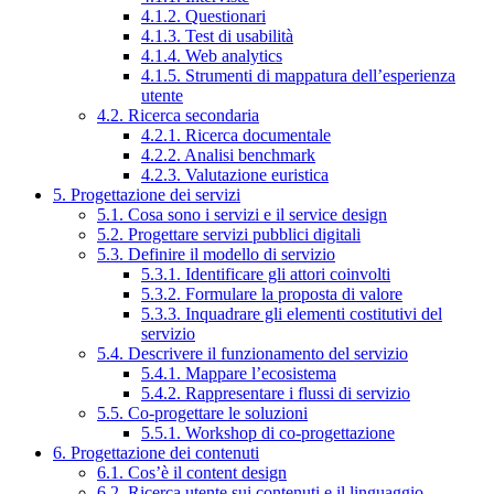
4.1.2. Questionari
4.1.3. Test di usabilità
4.1.4. Web analytics
4.1.5. Strumenti di mappatura dell’esperienza
utente
4.2. Ricerca secondaria
4.2.1. Ricerca documentale
4.2.2. Analisi benchmark
4.2.3. Valutazione euristica
5. Progettazione dei servizi
5.1. Cosa sono i servizi e il service design
5.2. Progettare servizi pubblici digitali
5.3. Definire il modello di servizio
5.3.1. Identificare gli attori coinvolti
5.3.2. Formulare la proposta di valore
5.3.3. Inquadrare gli elementi costitutivi del
servizio
5.4. Descrivere il funzionamento del servizio
5.4.1. Mappare l’ecosistema
5.4.2. Rappresentare i flussi di servizio
5.5. Co-progettare le soluzioni
5.5.1. Workshop di co-progettazione
6. Progettazione dei contenuti
6.1. Cos’è il content design
6.2. Ricerca utente sui contenuti e il linguaggio