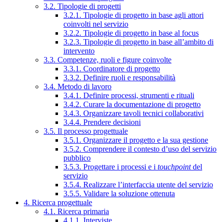
3.2. Tipologie di progetti
3.2.1. Tipologie di progetto in base agli attori
coinvolti nel servizio
3.2.2. Tipologie di progetto in base al focus
3.2.3. Tipologie di progetto in base all’ambito di
intervento
3.3. Competenze, ruoli e figure coinvolte
3.3.1. Coordinatore di progetto
3.3.2. Definire ruoli e responsabilità
3.4. Metodo di lavoro
3.4.1. Definire processi, strumenti e rituali
3.4.2. Curare la documentazione di progetto
3.4.3. Organizzare tavoli tecnici collaborativi
3.4.4. Prendere decisioni
3.5. Il processo progettuale
3.5.1. Organizzare il progetto e la sua gestione
3.5.2. Comprendere il contesto d’uso del servizio
pubblico
3.5.3. Progettare i processi e i
touchpoint
del
servizio
3.5.4. Realizzare l’interfaccia utente del servizio
3.5.5. Validare la soluzione ottenuta
4. Ricerca progettuale
4.1. Ricerca primaria
4.1.1. Interviste