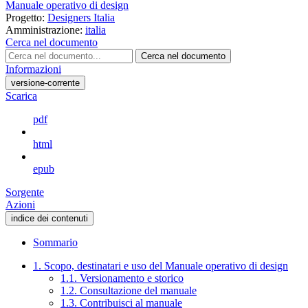
Manuale operativo di design
Progetto:
Designers Italia
Amministrazione:
italia
Cerca nel documento
Cerca nel documento
Informazioni
versione-corrente
Scarica
pdf
html
epub
Sorgente
Azioni
indice dei contenuti
Sommario
1. Scopo, destinatari e uso del Manuale operativo di design
1.1. Versionamento e storico
1.2. Consultazione del manuale
1.3. Contribuisci al manuale