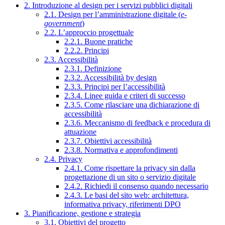
2. Introduzione al design per i servizi pubblici digitali
2.1. Design per l’amministrazione digitale (
e-
government
)
2.2. L’approccio progettuale
2.2.1. Buone pratiche
2.2.2. Principi
2.3. Accessibilità
2.3.1. Definizione
2.3.2. Accessibilità by design
2.3.3. Principi per l’accessibilità
2.3.4. Linee guida e criteri di successo
2.3.5. Come rilasciare una dichiarazione di
accessibilità
2.3.6. Meccanismo di feedback e procedura di
attuazione
2.3.7. Obiettivi accessibilità
2.3.8. Normativa e approfondimenti
2.4. Privacy
2.4.1. Come rispettare la privacy sin dalla
progettazione di un sito o servizio digitale
2.4.2. Richiedi il consenso quando necessario
2.4.3. Le basi del sito web: architettura,
informativa privacy, riferimenti DPO
3. Pianificazione, gestione e strategia
3.1. Obiettivi del progetto