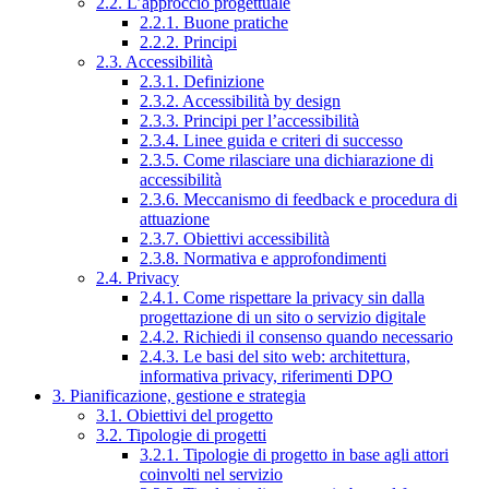
2.2. L’approccio progettuale
2.2.1. Buone pratiche
2.2.2. Principi
2.3. Accessibilità
2.3.1. Definizione
2.3.2. Accessibilità by design
2.3.3. Principi per l’accessibilità
2.3.4. Linee guida e criteri di successo
2.3.5. Come rilasciare una dichiarazione di
accessibilità
2.3.6. Meccanismo di feedback e procedura di
attuazione
2.3.7. Obiettivi accessibilità
2.3.8. Normativa e approfondimenti
2.4. Privacy
2.4.1. Come rispettare la privacy sin dalla
progettazione di un sito o servizio digitale
2.4.2. Richiedi il consenso quando necessario
2.4.3. Le basi del sito web: architettura,
informativa privacy, riferimenti DPO
3. Pianificazione, gestione e strategia
3.1. Obiettivi del progetto
3.2. Tipologie di progetti
3.2.1. Tipologie di progetto in base agli attori
coinvolti nel servizio