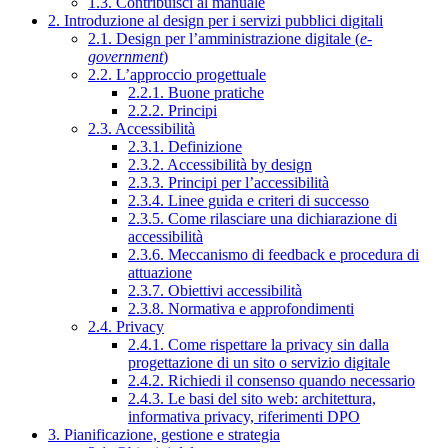
1.3. Contribuisci al manuale
2. Introduzione al design per i servizi pubblici digitali
2.1. Design per l’amministrazione digitale (
e-
government
)
2.2. L’approccio progettuale
2.2.1. Buone pratiche
2.2.2. Principi
2.3. Accessibilità
2.3.1. Definizione
2.3.2. Accessibilità by design
2.3.3. Principi per l’accessibilità
2.3.4. Linee guida e criteri di successo
2.3.5. Come rilasciare una dichiarazione di
accessibilità
2.3.6. Meccanismo di feedback e procedura di
attuazione
2.3.7. Obiettivi accessibilità
2.3.8. Normativa e approfondimenti
2.4. Privacy
2.4.1. Come rispettare la privacy sin dalla
progettazione di un sito o servizio digitale
2.4.2. Richiedi il consenso quando necessario
2.4.3. Le basi del sito web: architettura,
informativa privacy, riferimenti DPO
3. Pianificazione, gestione e strategia