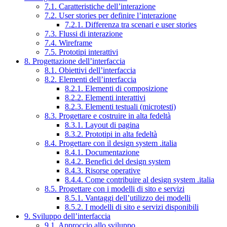
7.1. Caratteristiche dell’interazione
7.2. User stories per definire l’interazione
7.2.1. Differenza tra scenari e user stories
7.3. Flussi di interazione
7.4. Wireframe
7.5. Prototipi interattivi
8. Progettazione dell’interfaccia
8.1. Obiettivi dell’interfaccia
8.2. Elementi dell’interfaccia
8.2.1. Elementi di composizione
8.2.2. Elementi interattivi
8.2.3. Elementi testuali (microtesti)
8.3. Progettare e costruire in alta fedeltà
8.3.1. Layout di pagina
8.3.2. Prototipi in alta fedeltà
8.4. Progettare con il design system .italia
8.4.1. Documentazione
8.4.2. Benefici del design system
8.4.3. Risorse operative
8.4.4. Come contribuire al design system .italia
8.5. Progettare con i modelli di sito e servizi
8.5.1. Vantaggi dell’utilizzo dei modelli
8.5.2. I modelli di sito e servizi disponibili
9. Sviluppo dell’interfaccia
9.1. Approccio allo sviluppo