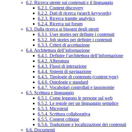
6.2. Ricerca utente sui contenuti e il linguaggio
6.2.1. Content discovery
6.2.2. Dati di ricerca (search keywords)
6.2.3. Ricerca tramite analytics
6.2.4. Ricerca sui forum
6.3. Dalla ricerca ai bisogni degli utenti
6.3.1. User stories per definire i contenuti
6.3.2. Job stories per definire i contenuti
6.3.3. Criteri di accettazione
6.4. Architettura dell’informazione
6.4.1. Definire l’architettura dell’informazione
6.4.2. Alberatura
6.4.3. Flussi di interazione
6.4.4. Sistemi di navigazione
6.4.5. Tipologie di contenuto (content type)
6.4.6. Ontologie e standard
6.4.7. Vocabolari controllati e tassonomie
6.5. Scrittura e linguaggio
6.5.1. Come leggono le persone sul web
6.5.2. Le regole per un linguaggio semplice
6.5.3. Microtesti
6.5.4. Scrittura collaborativa
6.5.5. Content critique
6.5.6. Traduzione e localizzazione dei contenuti
6.6. Documenti