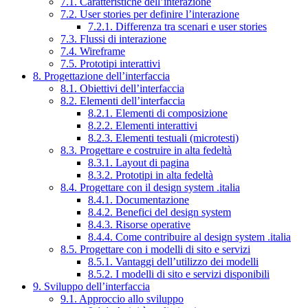
7.1. Caratteristiche dell’interazione
7.2. User stories per definire l’interazione
7.2.1. Differenza tra scenari e user stories
7.3. Flussi di interazione
7.4. Wireframe
7.5. Prototipi interattivi
8. Progettazione dell’interfaccia
8.1. Obiettivi dell’interfaccia
8.2. Elementi dell’interfaccia
8.2.1. Elementi di composizione
8.2.2. Elementi interattivi
8.2.3. Elementi testuali (microtesti)
8.3. Progettare e costruire in alta fedeltà
8.3.1. Layout di pagina
8.3.2. Prototipi in alta fedeltà
8.4. Progettare con il design system .italia
8.4.1. Documentazione
8.4.2. Benefici del design system
8.4.3. Risorse operative
8.4.4. Come contribuire al design system .italia
8.5. Progettare con i modelli di sito e servizi
8.5.1. Vantaggi dell’utilizzo dei modelli
8.5.2. I modelli di sito e servizi disponibili
9. Sviluppo dell’interfaccia
9.1. Approccio allo sviluppo