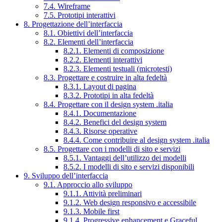
7.4. Wireframe
7.5. Prototipi interattivi
8. Progettazione dell’interfaccia
8.1. Obiettivi dell’interfaccia
8.2. Elementi dell’interfaccia
8.2.1. Elementi di composizione
8.2.2. Elementi interattivi
8.2.3. Elementi testuali (microtesti)
8.3. Progettare e costruire in alta fedeltà
8.3.1. Layout di pagina
8.3.2. Prototipi in alta fedeltà
8.4. Progettare con il design system .italia
8.4.1. Documentazione
8.4.2. Benefici del design system
8.4.3. Risorse operative
8.4.4. Come contribuire al design system .italia
8.5. Progettare con i modelli di sito e servizi
8.5.1. Vantaggi dell’utilizzo dei modelli
8.5.2. I modelli di sito e servizi disponibili
9. Sviluppo dell’interfaccia
9.1. Approccio allo sviluppo
9.1.1. Attività preliminari
9.1.2. Web design responsivo e accessibile
9.1.3. Mobile first
9.1.4. Progressive enhancement e Graceful