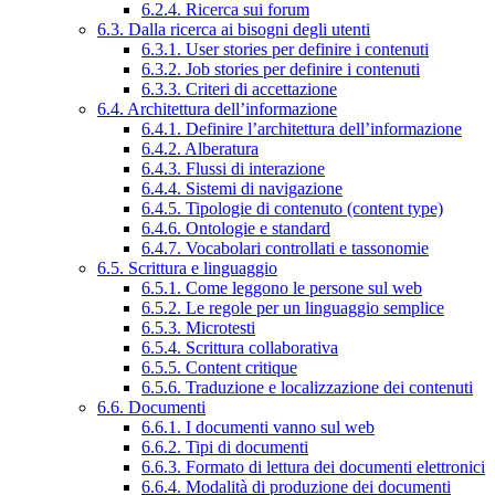
6.2.4. Ricerca sui forum
6.3. Dalla ricerca ai bisogni degli utenti
6.3.1. User stories per definire i contenuti
6.3.2. Job stories per definire i contenuti
6.3.3. Criteri di accettazione
6.4. Architettura dell’informazione
6.4.1. Definire l’architettura dell’informazione
6.4.2. Alberatura
6.4.3. Flussi di interazione
6.4.4. Sistemi di navigazione
6.4.5. Tipologie di contenuto (content type)
6.4.6. Ontologie e standard
6.4.7. Vocabolari controllati e tassonomie
6.5. Scrittura e linguaggio
6.5.1. Come leggono le persone sul web
6.5.2. Le regole per un linguaggio semplice
6.5.3. Microtesti
6.5.4. Scrittura collaborativa
6.5.5. Content critique
6.5.6. Traduzione e localizzazione dei contenuti
6.6. Documenti
6.6.1. I documenti vanno sul web
6.6.2. Tipi di documenti
6.6.3. Formato di lettura dei documenti elettronici
6.6.4. Modalità di produzione dei documenti