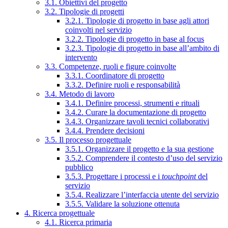
3.1. Obiettivi del progetto
3.2. Tipologie di progetti
3.2.1. Tipologie di progetto in base agli attori
coinvolti nel servizio
3.2.2. Tipologie di progetto in base al focus
3.2.3. Tipologie di progetto in base all’ambito di
intervento
3.3. Competenze, ruoli e figure coinvolte
3.3.1. Coordinatore di progetto
3.3.2. Definire ruoli e responsabilità
3.4. Metodo di lavoro
3.4.1. Definire processi, strumenti e rituali
3.4.2. Curare la documentazione di progetto
3.4.3. Organizzare tavoli tecnici collaborativi
3.4.4. Prendere decisioni
3.5. Il processo progettuale
3.5.1. Organizzare il progetto e la sua gestione
3.5.2. Comprendere il contesto d’uso del servizio
pubblico
3.5.3. Progettare i processi e i
touchpoint
del
servizio
3.5.4. Realizzare l’interfaccia utente del servizio
3.5.5. Validare la soluzione ottenuta
4. Ricerca progettuale
4.1. Ricerca primaria