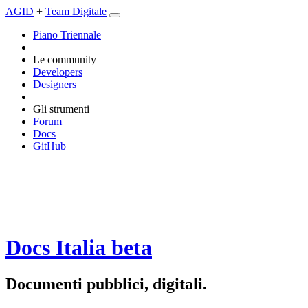
AGID
+
Team Digitale
Piano Triennale
Le community
Developers
Designers
Gli strumenti
Forum
Docs
GitHub
Docs Italia
beta
Documenti pubblici, digitali.