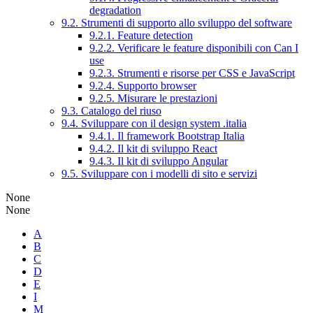
degradation
9.2. Strumenti di supporto allo sviluppo del software
9.2.1. Feature detection
9.2.2. Verificare le feature disponibili con Can I
use
9.2.3. Strumenti e risorse per CSS e JavaScript
9.2.4. Supporto browser
9.2.5. Misurare le prestazioni
9.3. Catalogo del riuso
9.4. Sviluppare con il design system .italia
9.4.1. Il framework Bootstrap Italia
9.4.2. Il kit di sviluppo React
9.4.3. Il kit di sviluppo Angular
9.5. Sviluppare con i modelli di sito e servizi
None
None
A
B
C
D
E
I
M