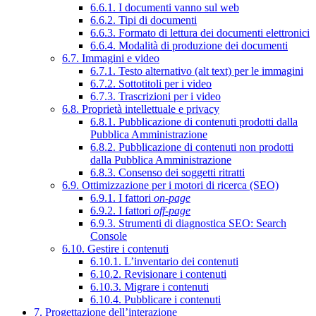
6.6.1. I documenti vanno sul web
6.6.2. Tipi di documenti
6.6.3. Formato di lettura dei documenti elettronici
6.6.4. Modalità di produzione dei documenti
6.7. Immagini e video
6.7.1. Testo alternativo (alt text) per le immagini
6.7.2. Sottotitoli per i video
6.7.3. Trascrizioni per i video
6.8. Proprietà intellettuale e privacy
6.8.1. Pubblicazione di contenuti prodotti dalla
Pubblica Amministrazione
6.8.2. Pubblicazione di contenuti non prodotti
dalla Pubblica Amministrazione
6.8.3. Consenso dei soggetti ritratti
6.9. Ottimizzazione per i motori di ricerca (SEO)
6.9.1. I fattori
on-page
6.9.2. I fattori
off-page
6.9.3. Strumenti di diagnostica SEO: Search
Console
6.10. Gestire i contenuti
6.10.1. L’inventario dei contenuti
6.10.2. Revisionare i contenuti
6.10.3. Migrare i contenuti
6.10.4. Pubblicare i contenuti
7. Progettazione dell’interazione