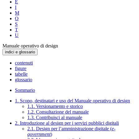
E
I
M
O
S
T
U
Manuale operativo di design
indici e glossario
contenuti
figure
tabelle
glossario
Sommario
1. Scopo, destinatari e uso del Manuale operativo di design
1.1. Versionamento e storico
1.2. Consultazione del manuale
1.3. Contribuisci al manuale
2. Introduzione al design per i servizi pubblici digitali
2.1. Design per l’amministrazione digitale (
e-
government
)