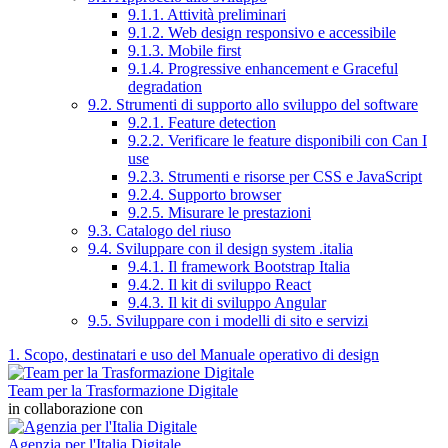
9.1.1. Attività preliminari
9.1.2. Web design responsivo e accessibile
9.1.3. Mobile first
9.1.4. Progressive enhancement e Graceful
degradation
9.2. Strumenti di supporto allo sviluppo del software
9.2.1. Feature detection
9.2.2. Verificare le feature disponibili con Can I
use
9.2.3. Strumenti e risorse per CSS e JavaScript
9.2.4. Supporto browser
9.2.5. Misurare le prestazioni
9.3. Catalogo del riuso
9.4. Sviluppare con il design system .italia
9.4.1. Il framework Bootstrap Italia
9.4.2. Il kit di sviluppo React
9.4.3. Il kit di sviluppo Angular
9.5. Sviluppare con i modelli di sito e servizi
1. Scopo, destinatari e uso del Manuale operativo di design
Team per la Trasformazione Digitale
in collaborazione con
Agenzia per l'Italia Digitale