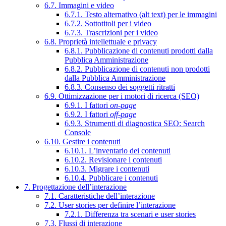
6.7. Immagini e video
6.7.1. Testo alternativo (alt text) per le immagini
6.7.2. Sottotitoli per i video
6.7.3. Trascrizioni per i video
6.8. Proprietà intellettuale e privacy
6.8.1. Pubblicazione di contenuti prodotti dalla
Pubblica Amministrazione
6.8.2. Pubblicazione di contenuti non prodotti
dalla Pubblica Amministrazione
6.8.3. Consenso dei soggetti ritratti
6.9. Ottimizzazione per i motori di ricerca (SEO)
6.9.1. I fattori
on-page
6.9.2. I fattori
off-page
6.9.3. Strumenti di diagnostica SEO: Search
Console
6.10. Gestire i contenuti
6.10.1. L’inventario dei contenuti
6.10.2. Revisionare i contenuti
6.10.3. Migrare i contenuti
6.10.4. Pubblicare i contenuti
7. Progettazione dell’interazione
7.1. Caratteristiche dell’interazione
7.2. User stories per definire l’interazione
7.2.1. Differenza tra scenari e user stories
7.3. Flussi di interazione