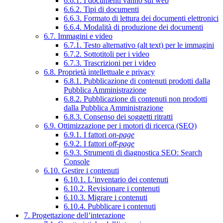
6.6.1. I documenti vanno sul web
6.6.2. Tipi di documenti
6.6.3. Formato di lettura dei documenti elettronici
6.6.4. Modalità di produzione dei documenti
6.7. Immagini e video
6.7.1. Testo alternativo (alt text) per le immagini
6.7.2. Sottotitoli per i video
6.7.3. Trascrizioni per i video
6.8. Proprietà intellettuale e privacy
6.8.1. Pubblicazione di contenuti prodotti dalla
Pubblica Amministrazione
6.8.2. Pubblicazione di contenuti non prodotti
dalla Pubblica Amministrazione
6.8.3. Consenso dei soggetti ritratti
6.9. Ottimizzazione per i motori di ricerca (SEO)
6.9.1. I fattori
on-page
6.9.2. I fattori
off-page
6.9.3. Strumenti di diagnostica SEO: Search
Console
6.10. Gestire i contenuti
6.10.1. L’inventario dei contenuti
6.10.2. Revisionare i contenuti
6.10.3. Migrare i contenuti
6.10.4. Pubblicare i contenuti
7. Progettazione dell’interazione