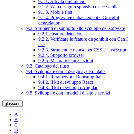
9.1.1. Attività preliminari
9.1.2. Web design responsivo e accessibile
9.1.3. Mobile first
9.1.4. Progressive enhancement e Graceful
degradation
9.2. Strumenti di supporto allo sviluppo del software
9.2.1. Feature detection
9.2.2. Verificare le feature disponibili con Can I
use
9.2.3. Strumenti e risorse per CSS e JavaScript
9.2.4. Supporto browser
9.2.5. Misurare le prestazioni
9.3. Catalogo del riuso
9.4. Sviluppare con il design system .italia
9.4.1. Il framework Bootstrap Italia
9.4.2. Il kit di sviluppo React
9.4.3. Il kit di sviluppo Angular
9.5. Sviluppare con i modelli di sito e servizi
glossario
A
B
C
D