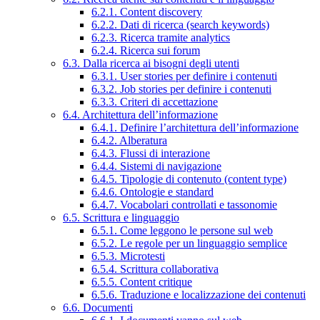
6.2.1. Content discovery
6.2.2. Dati di ricerca (search keywords)
6.2.3. Ricerca tramite analytics
6.2.4. Ricerca sui forum
6.3. Dalla ricerca ai bisogni degli utenti
6.3.1. User stories per definire i contenuti
6.3.2. Job stories per definire i contenuti
6.3.3. Criteri di accettazione
6.4. Architettura dell’informazione
6.4.1. Definire l’architettura dell’informazione
6.4.2. Alberatura
6.4.3. Flussi di interazione
6.4.4. Sistemi di navigazione
6.4.5. Tipologie di contenuto (content type)
6.4.6. Ontologie e standard
6.4.7. Vocabolari controllati e tassonomie
6.5. Scrittura e linguaggio
6.5.1. Come leggono le persone sul web
6.5.2. Le regole per un linguaggio semplice
6.5.3. Microtesti
6.5.4. Scrittura collaborativa
6.5.5. Content critique
6.5.6. Traduzione e localizzazione dei contenuti
6.6. Documenti