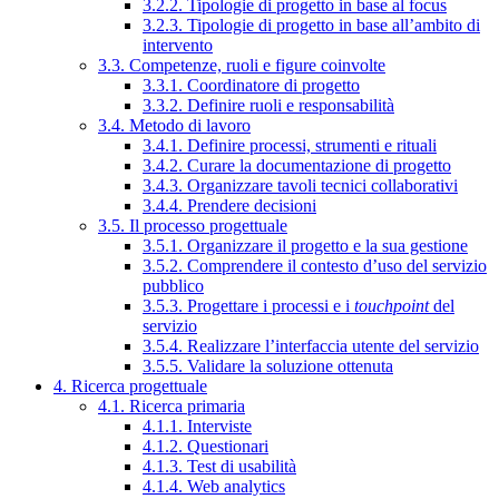
3.2.2. Tipologie di progetto in base al focus
3.2.3. Tipologie di progetto in base all’ambito di
intervento
3.3. Competenze, ruoli e figure coinvolte
3.3.1. Coordinatore di progetto
3.3.2. Definire ruoli e responsabilità
3.4. Metodo di lavoro
3.4.1. Definire processi, strumenti e rituali
3.4.2. Curare la documentazione di progetto
3.4.3. Organizzare tavoli tecnici collaborativi
3.4.4. Prendere decisioni
3.5. Il processo progettuale
3.5.1. Organizzare il progetto e la sua gestione
3.5.2. Comprendere il contesto d’uso del servizio
pubblico
3.5.3. Progettare i processi e i
touchpoint
del
servizio
3.5.4. Realizzare l’interfaccia utente del servizio
3.5.5. Validare la soluzione ottenuta
4. Ricerca progettuale
4.1. Ricerca primaria
4.1.1. Interviste
4.1.2. Questionari
4.1.3. Test di usabilità
4.1.4. Web analytics