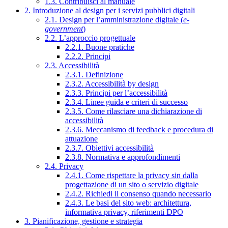
1.3. Contribuisci al manuale
2. Introduzione al design per i servizi pubblici digitali
2.1. Design per l’amministrazione digitale (
e-
government
)
2.2. L’approccio progettuale
2.2.1. Buone pratiche
2.2.2. Principi
2.3. Accessibilità
2.3.1. Definizione
2.3.2. Accessibilità by design
2.3.3. Principi per l’accessibilità
2.3.4. Linee guida e criteri di successo
2.3.5. Come rilasciare una dichiarazione di
accessibilità
2.3.6. Meccanismo di feedback e procedura di
attuazione
2.3.7. Obiettivi accessibilità
2.3.8. Normativa e approfondimenti
2.4. Privacy
2.4.1. Come rispettare la privacy sin dalla
progettazione di un sito o servizio digitale
2.4.2. Richiedi il consenso quando necessario
2.4.3. Le basi del sito web: architettura,
informativa privacy, riferimenti DPO
3. Pianificazione, gestione e strategia