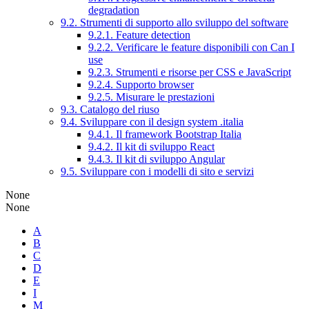
degradation
9.2. Strumenti di supporto allo sviluppo del software
9.2.1. Feature detection
9.2.2. Verificare le feature disponibili con Can I
use
9.2.3. Strumenti e risorse per CSS e JavaScript
9.2.4. Supporto browser
9.2.5. Misurare le prestazioni
9.3. Catalogo del riuso
9.4. Sviluppare con il design system .italia
9.4.1. Il framework Bootstrap Italia
9.4.2. Il kit di sviluppo React
9.4.3. Il kit di sviluppo Angular
9.5. Sviluppare con i modelli di sito e servizi
None
None
A
B
C
D
E
I
M