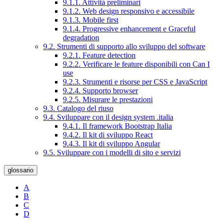
9.1.1. Attività preliminari
9.1.2. Web design responsivo e accessibile
9.1.3. Mobile first
9.1.4. Progressive enhancement e Graceful
degradation
9.2. Strumenti di supporto allo sviluppo del software
9.2.1. Feature detection
9.2.2. Verificare le feature disponibili con Can I
use
9.2.3. Strumenti e risorse per CSS e JavaScript
9.2.4. Supporto browser
9.2.5. Misurare le prestazioni
9.3. Catalogo del riuso
9.4. Sviluppare con il design system .italia
9.4.1. Il framework Bootstrap Italia
9.4.2. Il kit di sviluppo React
9.4.3. Il kit di sviluppo Angular
9.5. Sviluppare con i modelli di sito e servizi
glossario
A
B
C
D