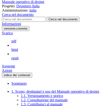
Manuale operativo di design
Progetto:
Designers Italia
Amministrazione:
italia
Cerca nel documento
Cerca nel documento
Informazioni
versione-corrente
Scarica
pdf
html
epub
Sorgente
Azioni
indice dei contenuti
Sommario
1. Scopo, destinatari e uso del Manuale operativo di design
1.1. Versionamento e storico
1.2. Consultazione del manuale
1.3. Contribuisci al manuale