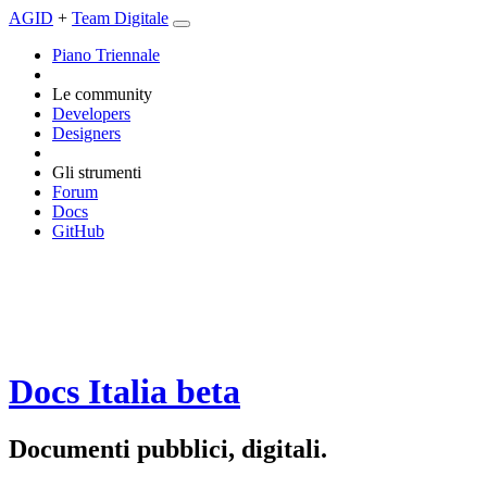
AGID
+
Team Digitale
Piano Triennale
Le community
Developers
Designers
Gli strumenti
Forum
Docs
GitHub
Docs Italia
beta
Documenti pubblici, digitali.