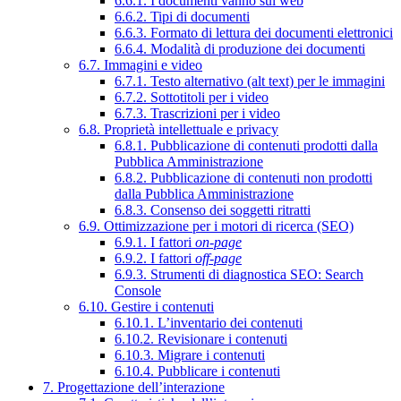
6.6.1. I documenti vanno sul web
6.6.2. Tipi di documenti
6.6.3. Formato di lettura dei documenti elettronici
6.6.4. Modalità di produzione dei documenti
6.7. Immagini e video
6.7.1. Testo alternativo (alt text) per le immagini
6.7.2. Sottotitoli per i video
6.7.3. Trascrizioni per i video
6.8. Proprietà intellettuale e privacy
6.8.1. Pubblicazione di contenuti prodotti dalla
Pubblica Amministrazione
6.8.2. Pubblicazione di contenuti non prodotti
dalla Pubblica Amministrazione
6.8.3. Consenso dei soggetti ritratti
6.9. Ottimizzazione per i motori di ricerca (SEO)
6.9.1. I fattori
on-page
6.9.2. I fattori
off-page
6.9.3. Strumenti di diagnostica SEO: Search
Console
6.10. Gestire i contenuti
6.10.1. L’inventario dei contenuti
6.10.2. Revisionare i contenuti
6.10.3. Migrare i contenuti
6.10.4. Pubblicare i contenuti
7. Progettazione dell’interazione