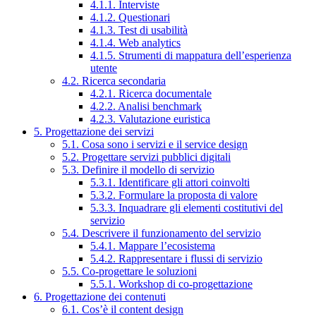
4.1.1. Interviste
4.1.2. Questionari
4.1.3. Test di usabilità
4.1.4. Web analytics
4.1.5. Strumenti di mappatura dell’esperienza
utente
4.2. Ricerca secondaria
4.2.1. Ricerca documentale
4.2.2. Analisi benchmark
4.2.3. Valutazione euristica
5. Progettazione dei servizi
5.1. Cosa sono i servizi e il service design
5.2. Progettare servizi pubblici digitali
5.3. Definire il modello di servizio
5.3.1. Identificare gli attori coinvolti
5.3.2. Formulare la proposta di valore
5.3.3. Inquadrare gli elementi costitutivi del
servizio
5.4. Descrivere il funzionamento del servizio
5.4.1. Mappare l’ecosistema
5.4.2. Rappresentare i flussi di servizio
5.5. Co-progettare le soluzioni
5.5.1. Workshop di co-progettazione
6. Progettazione dei contenuti
6.1. Cos’è il content design