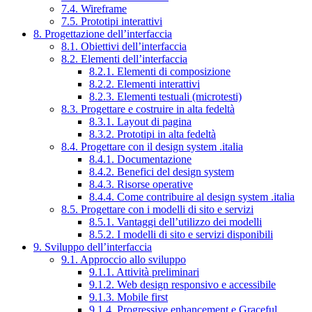
7.4. Wireframe
7.5. Prototipi interattivi
8. Progettazione dell’interfaccia
8.1. Obiettivi dell’interfaccia
8.2. Elementi dell’interfaccia
8.2.1. Elementi di composizione
8.2.2. Elementi interattivi
8.2.3. Elementi testuali (microtesti)
8.3. Progettare e costruire in alta fedeltà
8.3.1. Layout di pagina
8.3.2. Prototipi in alta fedeltà
8.4. Progettare con il design system .italia
8.4.1. Documentazione
8.4.2. Benefici del design system
8.4.3. Risorse operative
8.4.4. Come contribuire al design system .italia
8.5. Progettare con i modelli di sito e servizi
8.5.1. Vantaggi dell’utilizzo dei modelli
8.5.2. I modelli di sito e servizi disponibili
9. Sviluppo dell’interfaccia
9.1. Approccio allo sviluppo
9.1.1. Attività preliminari
9.1.2. Web design responsivo e accessibile
9.1.3. Mobile first
9.1.4. Progressive enhancement e Graceful