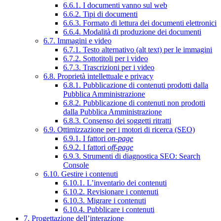
6.6.1. I documenti vanno sul web
6.6.2. Tipi di documenti
6.6.3. Formato di lettura dei documenti elettronici
6.6.4. Modalità di produzione dei documenti
6.7. Immagini e video
6.7.1. Testo alternativo (alt text) per le immagini
6.7.2. Sottotitoli per i video
6.7.3. Trascrizioni per i video
6.8. Proprietà intellettuale e privacy
6.8.1. Pubblicazione di contenuti prodotti dalla
Pubblica Amministrazione
6.8.2. Pubblicazione di contenuti non prodotti
dalla Pubblica Amministrazione
6.8.3. Consenso dei soggetti ritratti
6.9. Ottimizzazione per i motori di ricerca (SEO)
6.9.1. I fattori
on-page
6.9.2. I fattori
off-page
6.9.3. Strumenti di diagnostica SEO: Search
Console
6.10. Gestire i contenuti
6.10.1. L’inventario dei contenuti
6.10.2. Revisionare i contenuti
6.10.3. Migrare i contenuti
6.10.4. Pubblicare i contenuti
7. Progettazione dell’interazione