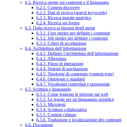
6.2. Ricerca utente sui contenuti e il linguaggio
6.2.1. Content discovery
6.2.2. Dati di ricerca (search keywords)
6.2.3. Ricerca tramite analytics
6.2.4. Ricerca sui forum
6.3. Dalla ricerca ai bisogni degli utenti
6.3.1. User stories per definire i contenuti
6.3.2. Job stories per definire i contenuti
6.3.3. Criteri di accettazione
6.4. Architettura dell’informazione
6.4.1. Definire l’architettura dell’informazione
6.4.2. Alberatura
6.4.3. Flussi di interazione
6.4.4. Sistemi di navigazione
6.4.5. Tipologie di contenuto (content type)
6.4.6. Ontologie e standard
6.4.7. Vocabolari controllati e tassonomie
6.5. Scrittura e linguaggio
6.5.1. Come leggono le persone sul web
6.5.2. Le regole per un linguaggio semplice
6.5.3. Microtesti
6.5.4. Scrittura collaborativa
6.5.5. Content critique
6.5.6. Traduzione e localizzazione dei contenuti
6.6. Documenti