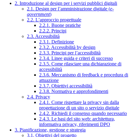
2. Introduzione al design per i servizi pubblici digitali
2.1. Design per l’amministrazione digitale (
e-
government
)
2.2. L’approccio progettuale
2.2.1. Buone pratiche
2.2.2. Principi
2.3. Accessibilità
2.3.1. Definizione
2.3.2. Accessibilità by design
2.3.3. Principi per l’accessibilità
2.3.4. Linee guida e criteri di successo
2.3.5. Come rilasciare una dichiarazione di
accessibilità
2.3.6. Meccanismo di feedback e procedura di
attuazione
2.3.7. Obiettivi accessibilità
2.3.8. Normativa e approfondimenti
2.4. Privacy
2.4.1. Come rispettare la privacy sin dalla
progettazione di un sito o servizio digitale
2.4.2. Richiedi il consenso quando necessario
2.4.3. Le basi del sito web: architettura,
informativa privacy, riferimenti DPO
3. Pianificazione, gestione e strategia
3.1. Obiettivi del progetto