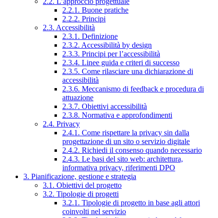
2.2. L’approccio progettuale
2.2.1. Buone pratiche
2.2.2. Principi
2.3. Accessibilità
2.3.1. Definizione
2.3.2. Accessibilità by design
2.3.3. Principi per l’accessibilità
2.3.4. Linee guida e criteri di successo
2.3.5. Come rilasciare una dichiarazione di
accessibilità
2.3.6. Meccanismo di feedback e procedura di
attuazione
2.3.7. Obiettivi accessibilità
2.3.8. Normativa e approfondimenti
2.4. Privacy
2.4.1. Come rispettare la privacy sin dalla
progettazione di un sito o servizio digitale
2.4.2. Richiedi il consenso quando necessario
2.4.3. Le basi del sito web: architettura,
informativa privacy, riferimenti DPO
3. Pianificazione, gestione e strategia
3.1. Obiettivi del progetto
3.2. Tipologie di progetti
3.2.1. Tipologie di progetto in base agli attori
coinvolti nel servizio