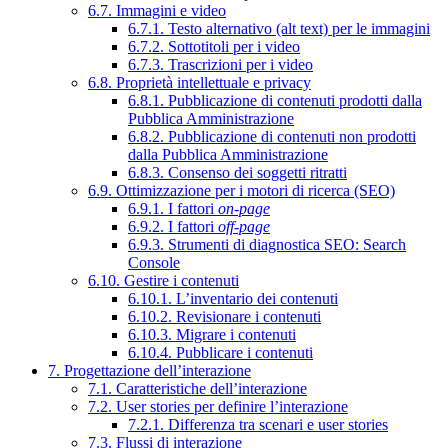
6.7. Immagini e video
6.7.1. Testo alternativo (alt text) per le immagini
6.7.2. Sottotitoli per i video
6.7.3. Trascrizioni per i video
6.8. Proprietà intellettuale e privacy
6.8.1. Pubblicazione di contenuti prodotti dalla
Pubblica Amministrazione
6.8.2. Pubblicazione di contenuti non prodotti
dalla Pubblica Amministrazione
6.8.3. Consenso dei soggetti ritratti
6.9. Ottimizzazione per i motori di ricerca (SEO)
6.9.1. I fattori
on-page
6.9.2. I fattori
off-page
6.9.3. Strumenti di diagnostica SEO: Search
Console
6.10. Gestire i contenuti
6.10.1. L’inventario dei contenuti
6.10.2. Revisionare i contenuti
6.10.3. Migrare i contenuti
6.10.4. Pubblicare i contenuti
7. Progettazione dell’interazione
7.1. Caratteristiche dell’interazione
7.2. User stories per definire l’interazione
7.2.1. Differenza tra scenari e user stories
7.3. Flussi di interazione