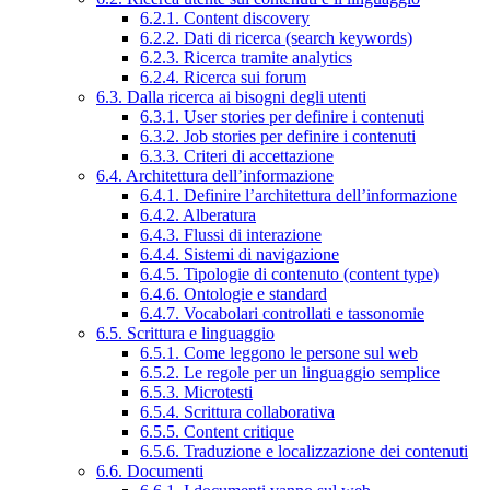
6.2.1. Content discovery
6.2.2. Dati di ricerca (search keywords)
6.2.3. Ricerca tramite analytics
6.2.4. Ricerca sui forum
6.3. Dalla ricerca ai bisogni degli utenti
6.3.1. User stories per definire i contenuti
6.3.2. Job stories per definire i contenuti
6.3.3. Criteri di accettazione
6.4. Architettura dell’informazione
6.4.1. Definire l’architettura dell’informazione
6.4.2. Alberatura
6.4.3. Flussi di interazione
6.4.4. Sistemi di navigazione
6.4.5. Tipologie di contenuto (content type)
6.4.6. Ontologie e standard
6.4.7. Vocabolari controllati e tassonomie
6.5. Scrittura e linguaggio
6.5.1. Come leggono le persone sul web
6.5.2. Le regole per un linguaggio semplice
6.5.3. Microtesti
6.5.4. Scrittura collaborativa
6.5.5. Content critique
6.5.6. Traduzione e localizzazione dei contenuti
6.6. Documenti