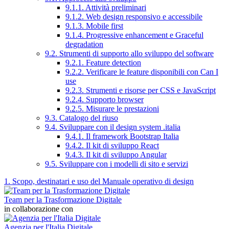
9.1.1. Attività preliminari
9.1.2. Web design responsivo e accessibile
9.1.3. Mobile first
9.1.4. Progressive enhancement e Graceful
degradation
9.2. Strumenti di supporto allo sviluppo del software
9.2.1. Feature detection
9.2.2. Verificare le feature disponibili con Can I
use
9.2.3. Strumenti e risorse per CSS e JavaScript
9.2.4. Supporto browser
9.2.5. Misurare le prestazioni
9.3. Catalogo del riuso
9.4. Sviluppare con il design system .italia
9.4.1. Il framework Bootstrap Italia
9.4.2. Il kit di sviluppo React
9.4.3. Il kit di sviluppo Angular
9.5. Sviluppare con i modelli di sito e servizi
1. Scopo, destinatari e uso del Manuale operativo di design
Team per la Trasformazione Digitale
in collaborazione con
Agenzia per l'Italia Digitale