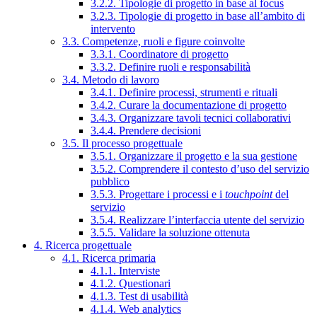
3.2.2. Tipologie di progetto in base al focus
3.2.3. Tipologie di progetto in base all’ambito di
intervento
3.3. Competenze, ruoli e figure coinvolte
3.3.1. Coordinatore di progetto
3.3.2. Definire ruoli e responsabilità
3.4. Metodo di lavoro
3.4.1. Definire processi, strumenti e rituali
3.4.2. Curare la documentazione di progetto
3.4.3. Organizzare tavoli tecnici collaborativi
3.4.4. Prendere decisioni
3.5. Il processo progettuale
3.5.1. Organizzare il progetto e la sua gestione
3.5.2. Comprendere il contesto d’uso del servizio
pubblico
3.5.3. Progettare i processi e i
touchpoint
del
servizio
3.5.4. Realizzare l’interfaccia utente del servizio
3.5.5. Validare la soluzione ottenuta
4. Ricerca progettuale
4.1. Ricerca primaria
4.1.1. Interviste
4.1.2. Questionari
4.1.3. Test di usabilità
4.1.4. Web analytics