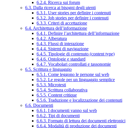
6.2.4. Ricerca sui forum
6.3. Dalla ricerca ai bisogni degli utenti
6.3.1. User stories per definire i contenuti
6.3.2. Job stories per definire i contenuti
6.3.3. Criteri di accettazione
6.4. Architettura dell’informazione
6.4.1. Definire l’architettura dell’informazione
6.4.2. Alberatura
6.4.3. Flussi di interazione
6.4.4. Sistemi di navigazione
6.4.5. Tipologie di contenuto (content type)
6.4.6. Ontologie e standard
6.4.7. Vocabolari controllati e tassonomie
6.5. Scrittura e linguaggio
6.5.1. Come leggono le persone sul web
6.5.2. Le regole per un linguaggio semplice
6.5.3. Microtesti
6.5.4. Scrittura collaborativa
6.5.5. Content critique
6.5.6. Traduzione e localizzazione dei contenuti
6.6. Documenti
6.6.1. I documenti vanno sul web
6.6.2. Tipi di documenti
6.6.3. Formato di lettura dei documenti elettronici
6.6.4. Modalità di produzione dei documenti