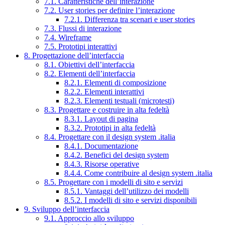
7.1. Caratteristiche dell’interazione
7.2. User stories per definire l’interazione
7.2.1. Differenza tra scenari e user stories
7.3. Flussi di interazione
7.4. Wireframe
7.5. Prototipi interattivi
8. Progettazione dell’interfaccia
8.1. Obiettivi dell’interfaccia
8.2. Elementi dell’interfaccia
8.2.1. Elementi di composizione
8.2.2. Elementi interattivi
8.2.3. Elementi testuali (microtesti)
8.3. Progettare e costruire in alta fedeltà
8.3.1. Layout di pagina
8.3.2. Prototipi in alta fedeltà
8.4. Progettare con il design system .italia
8.4.1. Documentazione
8.4.2. Benefici del design system
8.4.3. Risorse operative
8.4.4. Come contribuire al design system .italia
8.5. Progettare con i modelli di sito e servizi
8.5.1. Vantaggi dell’utilizzo dei modelli
8.5.2. I modelli di sito e servizi disponibili
9. Sviluppo dell’interfaccia
9.1. Approccio allo sviluppo