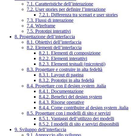
7.1. Caratteristiche dell’interazione
7.2. User stories per definire l’interazione
7.2.1. Differenza tra scenari e user stories
7.3. Flussi di interazione
7.4. Wireframe
7.5. Prototipi interattivi
8. Progettazione dell’interfaccia
8.1. Obiettivi dell’interfaccia
8.2. Elementi dell’interfaccia
8.2.1. Elementi di composizione
8.2.2. Elementi interattivi
8.2.3. Elementi testuali (microtesti)
8.3. Progettare e costruire in alta fedeltà
8.3.1. Layout di pagina
8.3.2. Prototipi in alta fedeltà
8.4. Progettare con il design system .italia
8.4.1. Documentazione
8.4.2. Benefici del design system
8.4.3. Risorse operative
8.4.4. Come contribuire al design system .italia
8.5. Progettare con i modelli di sito e servizi
8.5.1. Vantaggi dell’utilizzo dei modelli
8.5.2. I modelli di sito e servizi disponibili
9. Sviluppo dell’interfaccia
9.1. Approccio allo sviluppo