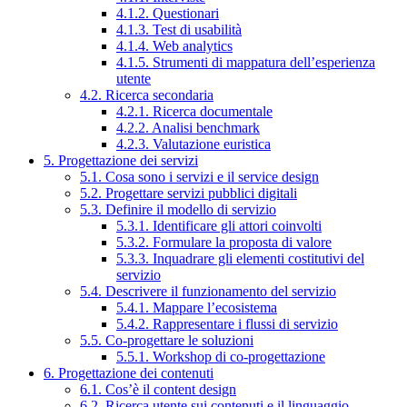
4.1.2. Questionari
4.1.3. Test di usabilità
4.1.4. Web analytics
4.1.5. Strumenti di mappatura dell’esperienza
utente
4.2. Ricerca secondaria
4.2.1. Ricerca documentale
4.2.2. Analisi benchmark
4.2.3. Valutazione euristica
5. Progettazione dei servizi
5.1. Cosa sono i servizi e il service design
5.2. Progettare servizi pubblici digitali
5.3. Definire il modello di servizio
5.3.1. Identificare gli attori coinvolti
5.3.2. Formulare la proposta di valore
5.3.3. Inquadrare gli elementi costitutivi del
servizio
5.4. Descrivere il funzionamento del servizio
5.4.1. Mappare l’ecosistema
5.4.2. Rappresentare i flussi di servizio
5.5. Co-progettare le soluzioni
5.5.1. Workshop di co-progettazione
6. Progettazione dei contenuti
6.1. Cos’è il content design
6.2. Ricerca utente sui contenuti e il linguaggio