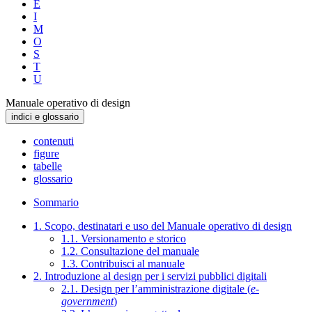
E
I
M
O
S
T
U
Manuale operativo di design
indici e glossario
contenuti
figure
tabelle
glossario
Sommario
1. Scopo, destinatari e uso del Manuale operativo di design
1.1. Versionamento e storico
1.2. Consultazione del manuale
1.3. Contribuisci al manuale
2. Introduzione al design per i servizi pubblici digitali
2.1. Design per l’amministrazione digitale (
e-
government
)