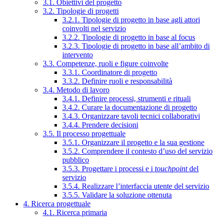
3.1. Obiettivi del progetto
3.2. Tipologie di progetti
3.2.1. Tipologie di progetto in base agli attori
coinvolti nel servizio
3.2.2. Tipologie di progetto in base al focus
3.2.3. Tipologie di progetto in base all’ambito di
intervento
3.3. Competenze, ruoli e figure coinvolte
3.3.1. Coordinatore di progetto
3.3.2. Definire ruoli e responsabilità
3.4. Metodo di lavoro
3.4.1. Definire processi, strumenti e rituali
3.4.2. Curare la documentazione di progetto
3.4.3. Organizzare tavoli tecnici collaborativi
3.4.4. Prendere decisioni
3.5. Il processo progettuale
3.5.1. Organizzare il progetto e la sua gestione
3.5.2. Comprendere il contesto d’uso del servizio
pubblico
3.5.3. Progettare i processi e i
touchpoint
del
servizio
3.5.4. Realizzare l’interfaccia utente del servizio
3.5.5. Validare la soluzione ottenuta
4. Ricerca progettuale
4.1. Ricerca primaria