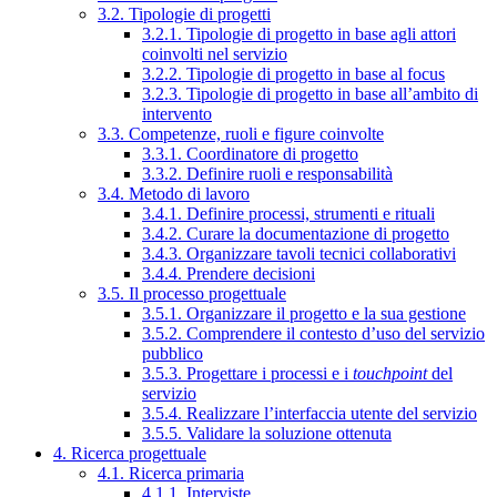
3.2. Tipologie di progetti
3.2.1. Tipologie di progetto in base agli attori
coinvolti nel servizio
3.2.2. Tipologie di progetto in base al focus
3.2.3. Tipologie di progetto in base all’ambito di
intervento
3.3. Competenze, ruoli e figure coinvolte
3.3.1. Coordinatore di progetto
3.3.2. Definire ruoli e responsabilità
3.4. Metodo di lavoro
3.4.1. Definire processi, strumenti e rituali
3.4.2. Curare la documentazione di progetto
3.4.3. Organizzare tavoli tecnici collaborativi
3.4.4. Prendere decisioni
3.5. Il processo progettuale
3.5.1. Organizzare il progetto e la sua gestione
3.5.2. Comprendere il contesto d’uso del servizio
pubblico
3.5.3. Progettare i processi e i
touchpoint
del
servizio
3.5.4. Realizzare l’interfaccia utente del servizio
3.5.5. Validare la soluzione ottenuta
4. Ricerca progettuale
4.1. Ricerca primaria
4.1.1. Interviste