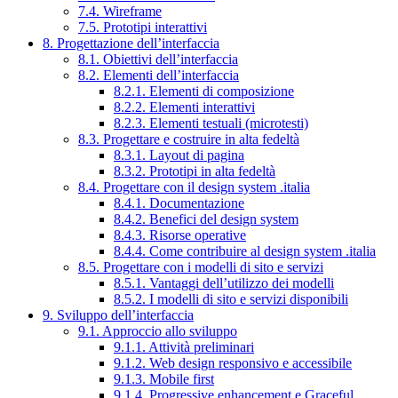
7.4. Wireframe
7.5. Prototipi interattivi
8. Progettazione dell’interfaccia
8.1. Obiettivi dell’interfaccia
8.2. Elementi dell’interfaccia
8.2.1. Elementi di composizione
8.2.2. Elementi interattivi
8.2.3. Elementi testuali (microtesti)
8.3. Progettare e costruire in alta fedeltà
8.3.1. Layout di pagina
8.3.2. Prototipi in alta fedeltà
8.4. Progettare con il design system .italia
8.4.1. Documentazione
8.4.2. Benefici del design system
8.4.3. Risorse operative
8.4.4. Come contribuire al design system .italia
8.5. Progettare con i modelli di sito e servizi
8.5.1. Vantaggi dell’utilizzo dei modelli
8.5.2. I modelli di sito e servizi disponibili
9. Sviluppo dell’interfaccia
9.1. Approccio allo sviluppo
9.1.1. Attività preliminari
9.1.2. Web design responsivo e accessibile
9.1.3. Mobile first
9.1.4. Progressive enhancement e Graceful