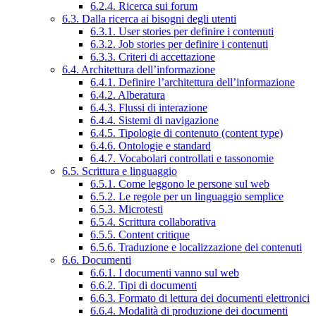
6.2.4. Ricerca sui forum
6.3. Dalla ricerca ai bisogni degli utenti
6.3.1. User stories per definire i contenuti
6.3.2. Job stories per definire i contenuti
6.3.3. Criteri di accettazione
6.4. Architettura dell’informazione
6.4.1. Definire l’architettura dell’informazione
6.4.2. Alberatura
6.4.3. Flussi di interazione
6.4.4. Sistemi di navigazione
6.4.5. Tipologie di contenuto (content type)
6.4.6. Ontologie e standard
6.4.7. Vocabolari controllati e tassonomie
6.5. Scrittura e linguaggio
6.5.1. Come leggono le persone sul web
6.5.2. Le regole per un linguaggio semplice
6.5.3. Microtesti
6.5.4. Scrittura collaborativa
6.5.5. Content critique
6.5.6. Traduzione e localizzazione dei contenuti
6.6. Documenti
6.6.1. I documenti vanno sul web
6.6.2. Tipi di documenti
6.6.3. Formato di lettura dei documenti elettronici
6.6.4. Modalità di produzione dei documenti