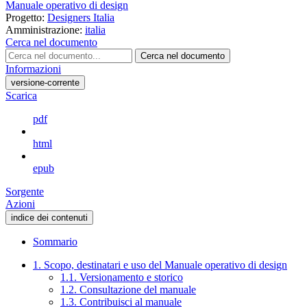
Manuale operativo di design
Progetto:
Designers Italia
Amministrazione:
italia
Cerca nel documento
Cerca nel documento
Informazioni
versione-corrente
Scarica
pdf
html
epub
Sorgente
Azioni
indice dei contenuti
Sommario
1. Scopo, destinatari e uso del Manuale operativo di design
1.1. Versionamento e storico
1.2. Consultazione del manuale
1.3. Contribuisci al manuale