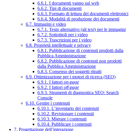
6.6.1. I documenti vanno sul web
6.6.2. Tipi di documenti
6.6.3. Formato di lettura dei documenti elettronici
6.6.4. Modalità di produzione dei documenti
6.7. Immagini e video
6.7.1. Testo alternativo (alt text) per le immagini
6.7.2. Sottotitoli per i video
6.7.3. Trascrizioni per i video
6.8. Proprietà intellettuale e privacy
6.8.1. Pubblicazione di contenuti prodotti dalla
Pubblica Amministrazione
6.8.2. Pubblicazione di contenuti non prodotti
dalla Pubblica Amministrazione
6.8.3. Consenso dei soggetti ritratti
6.9. Ottimizzazione per i motori di ricerca (SEO)
6.9.1. I fattori
on-page
6.9.2. I fattori
off-page
6.9.3. Strumenti di diagnostica SEO: Search
Console
6.10. Gestire i contenuti
6.10.1. L’inventario dei contenuti
6.10.2. Revisionare i contenuti
6.10.3. Migrare i contenuti
6.10.4. Pubblicare i contenuti
7. Progettazione dell’interazione