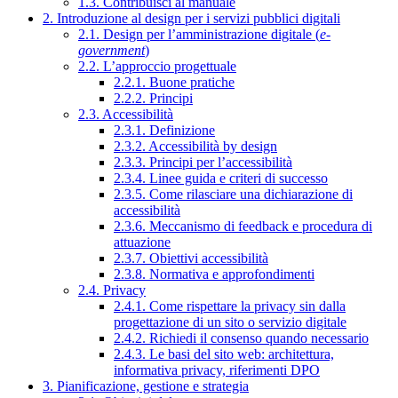
1.3. Contribuisci al manuale
2. Introduzione al design per i servizi pubblici digitali
2.1. Design per l’amministrazione digitale (
e-
government
)
2.2. L’approccio progettuale
2.2.1. Buone pratiche
2.2.2. Principi
2.3. Accessibilità
2.3.1. Definizione
2.3.2. Accessibilità by design
2.3.3. Principi per l’accessibilità
2.3.4. Linee guida e criteri di successo
2.3.5. Come rilasciare una dichiarazione di
accessibilità
2.3.6. Meccanismo di feedback e procedura di
attuazione
2.3.7. Obiettivi accessibilità
2.3.8. Normativa e approfondimenti
2.4. Privacy
2.4.1. Come rispettare la privacy sin dalla
progettazione di un sito o servizio digitale
2.4.2. Richiedi il consenso quando necessario
2.4.3. Le basi del sito web: architettura,
informativa privacy, riferimenti DPO
3. Pianificazione, gestione e strategia