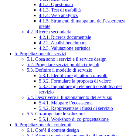
4.1.2. Questionari
4.1.3. Test di usabilità
4.1.4. Web analytics
4.1.5. Strumenti di mappatura dell’esperienza
utente
4.2. Ricerca secondaria
4.2.1. Ricerca documentale
4.2.2. Analisi benchmark
4.2.3. Valutazione euristica
5. Progettazione dei servizi
5.1. Cosa sono i servizi e il service design
5.2. Progettare servizi pubblici digitali
5.3. Definire il modello di servizio
5.3.1. Identificare gli attori coinvolti
5.3.2. Formulare la proposta di valore
5.3.3. Inquadrare gli elementi costitutivi del
servizio
5.4. Descrivere il funzionamento del servizio
5.4.1. Mappare l’ecosistema
5.4.2. Rappresentare i flussi di servizio
5.5. Co-progettare le soluzioni
5.5.1. Workshop di co-progettazione
6. Progettazione dei contenuti
6.1. Cos’è il content design
6.2. Ricerca utente sui contenuti e il linguaggio