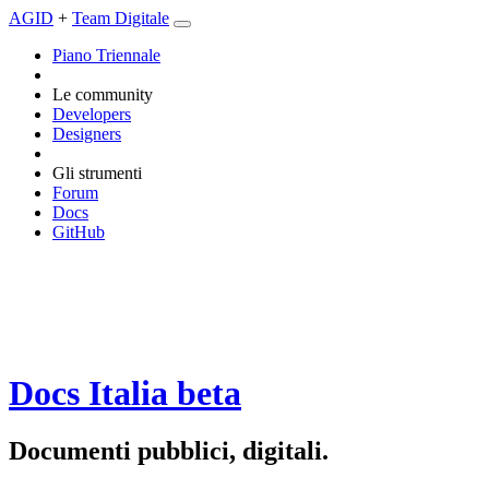
AGID
+
Team Digitale
Piano Triennale
Le community
Developers
Designers
Gli strumenti
Forum
Docs
GitHub
Docs Italia
beta
Documenti pubblici, digitali.