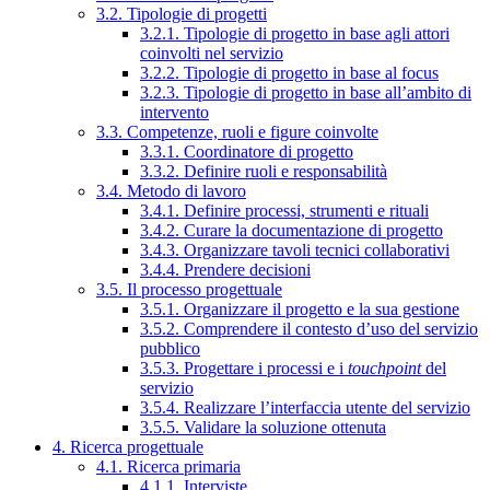
3.2. Tipologie di progetti
3.2.1. Tipologie di progetto in base agli attori
coinvolti nel servizio
3.2.2. Tipologie di progetto in base al focus
3.2.3. Tipologie di progetto in base all’ambito di
intervento
3.3. Competenze, ruoli e figure coinvolte
3.3.1. Coordinatore di progetto
3.3.2. Definire ruoli e responsabilità
3.4. Metodo di lavoro
3.4.1. Definire processi, strumenti e rituali
3.4.2. Curare la documentazione di progetto
3.4.3. Organizzare tavoli tecnici collaborativi
3.4.4. Prendere decisioni
3.5. Il processo progettuale
3.5.1. Organizzare il progetto e la sua gestione
3.5.2. Comprendere il contesto d’uso del servizio
pubblico
3.5.3. Progettare i processi e i
touchpoint
del
servizio
3.5.4. Realizzare l’interfaccia utente del servizio
3.5.5. Validare la soluzione ottenuta
4. Ricerca progettuale
4.1. Ricerca primaria
4.1.1. Interviste