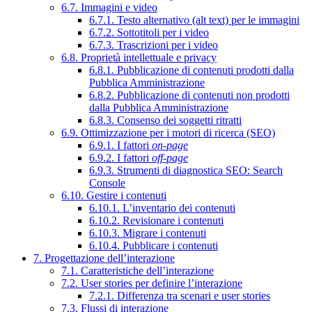
6.7. Immagini e video
6.7.1. Testo alternativo (alt text) per le immagini
6.7.2. Sottotitoli per i video
6.7.3. Trascrizioni per i video
6.8. Proprietà intellettuale e privacy
6.8.1. Pubblicazione di contenuti prodotti dalla
Pubblica Amministrazione
6.8.2. Pubblicazione di contenuti non prodotti
dalla Pubblica Amministrazione
6.8.3. Consenso dei soggetti ritratti
6.9. Ottimizzazione per i motori di ricerca (SEO)
6.9.1. I fattori
on-page
6.9.2. I fattori
off-page
6.9.3. Strumenti di diagnostica SEO: Search
Console
6.10. Gestire i contenuti
6.10.1. L’inventario dei contenuti
6.10.2. Revisionare i contenuti
6.10.3. Migrare i contenuti
6.10.4. Pubblicare i contenuti
7. Progettazione dell’interazione
7.1. Caratteristiche dell’interazione
7.2. User stories per definire l’interazione
7.2.1. Differenza tra scenari e user stories
7.3. Flussi di interazione