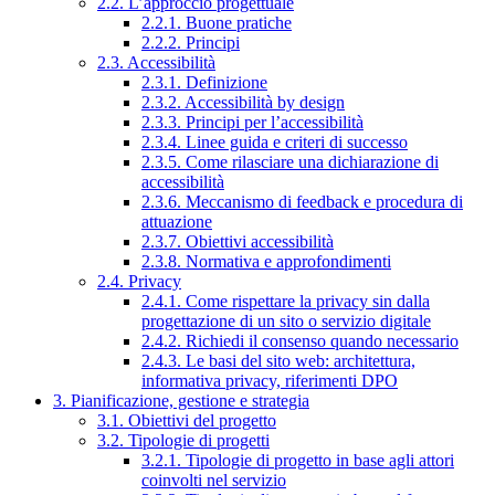
2.2. L’approccio progettuale
2.2.1. Buone pratiche
2.2.2. Principi
2.3. Accessibilità
2.3.1. Definizione
2.3.2. Accessibilità by design
2.3.3. Principi per l’accessibilità
2.3.4. Linee guida e criteri di successo
2.3.5. Come rilasciare una dichiarazione di
accessibilità
2.3.6. Meccanismo di feedback e procedura di
attuazione
2.3.7. Obiettivi accessibilità
2.3.8. Normativa e approfondimenti
2.4. Privacy
2.4.1. Come rispettare la privacy sin dalla
progettazione di un sito o servizio digitale
2.4.2. Richiedi il consenso quando necessario
2.4.3. Le basi del sito web: architettura,
informativa privacy, riferimenti DPO
3. Pianificazione, gestione e strategia
3.1. Obiettivi del progetto
3.2. Tipologie di progetti
3.2.1. Tipologie di progetto in base agli attori
coinvolti nel servizio