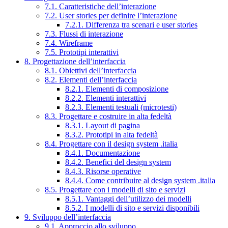
7.1. Caratteristiche dell’interazione
7.2. User stories per definire l’interazione
7.2.1. Differenza tra scenari e user stories
7.3. Flussi di interazione
7.4. Wireframe
7.5. Prototipi interattivi
8. Progettazione dell’interfaccia
8.1. Obiettivi dell’interfaccia
8.2. Elementi dell’interfaccia
8.2.1. Elementi di composizione
8.2.2. Elementi interattivi
8.2.3. Elementi testuali (microtesti)
8.3. Progettare e costruire in alta fedeltà
8.3.1. Layout di pagina
8.3.2. Prototipi in alta fedeltà
8.4. Progettare con il design system .italia
8.4.1. Documentazione
8.4.2. Benefici del design system
8.4.3. Risorse operative
8.4.4. Come contribuire al design system .italia
8.5. Progettare con i modelli di sito e servizi
8.5.1. Vantaggi dell’utilizzo dei modelli
8.5.2. I modelli di sito e servizi disponibili
9. Sviluppo dell’interfaccia
9.1. Approccio allo sviluppo