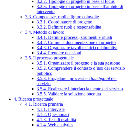
3.2.2. Tipologie di progetto in base al focus
3.2.3. Tipologie di progetto in base all’ambito di
intervento
3.3. Competenze, ruoli e figure coinvolte
3.3.1. Coordinatore di progetto
3.3.2. Definire ruoli e responsabilità
3.4. Metodo di lavoro
3.4.1. Definire processi, strumenti e rituali
3.4.2. Curare la documentazione di progetto
3.4.3. Organizzare tavoli tecnici collaborativi
3.4.4. Prendere decisioni
3.5. Il processo progettuale
3.5.1. Organizzare il progetto e la sua gestione
3.5.2. Comprendere il contesto d’uso del servizio
pubblico
3.5.3. Progettare i processi e i
touchpoint
del
servizio
3.5.4. Realizzare l’interfaccia utente del servizio
3.5.5. Validare la soluzione ottenuta
4. Ricerca progettuale
4.1. Ricerca primaria
4.1.1. Interviste
4.1.2. Questionari
4.1.3. Test di usabilità
4.1.4. Web analytics