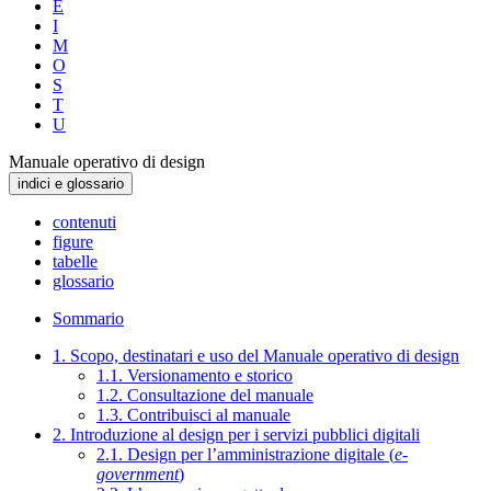
E
I
M
O
S
T
U
Manuale operativo di design
indici e glossario
contenuti
figure
tabelle
glossario
Sommario
1. Scopo, destinatari e uso del Manuale operativo di design
1.1. Versionamento e storico
1.2. Consultazione del manuale
1.3. Contribuisci al manuale
2. Introduzione al design per i servizi pubblici digitali
2.1. Design per l’amministrazione digitale (
e-
government
)