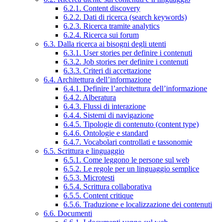
6.2.1. Content discovery
6.2.2. Dati di ricerca (search keywords)
6.2.3. Ricerca tramite analytics
6.2.4. Ricerca sui forum
6.3. Dalla ricerca ai bisogni degli utenti
6.3.1. User stories per definire i contenuti
6.3.2. Job stories per definire i contenuti
6.3.3. Criteri di accettazione
6.4. Architettura dell’informazione
6.4.1. Definire l’architettura dell’informazione
6.4.2. Alberatura
6.4.3. Flussi di interazione
6.4.4. Sistemi di navigazione
6.4.5. Tipologie di contenuto (content type)
6.4.6. Ontologie e standard
6.4.7. Vocabolari controllati e tassonomie
6.5. Scrittura e linguaggio
6.5.1. Come leggono le persone sul web
6.5.2. Le regole per un linguaggio semplice
6.5.3. Microtesti
6.5.4. Scrittura collaborativa
6.5.5. Content critique
6.5.6. Traduzione e localizzazione dei contenuti
6.6. Documenti