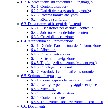
6.2. Ricerca utente sui contenuti e il linguaggio
6.2.1. Content discovery
6.2.2. Dati di ricerca (search keywords)
6.2.3. Ricerca tramite analytics
6.2.4. Ricerca sui forum
6.3. Dalla ricerca ai bisogni degli utenti
6.3.1. User stories per definire i contenuti
6.3.2. Job stories per definire i contenuti
6.3.3. Criteri di accettazione
6.4. Architettura dell’informazione
6.4.1. Definire l’architettura dell’informazione
6.4.2. Alberatura
6.4.3. Flussi di interazione
6.4.4. Sistemi di navigazione
6.4.5. Tipologie di contenuto (content type)
6.4.6. Ontologie e standard
6.4.7. Vocabolari controllati e tassonomie
6.5. Scrittura e linguaggio
6.5.1. Come leggono le persone sul web
6.5.2. Le regole per un linguaggio semplice
6.5.3. Microtesti
6.5.4. Scrittura collaborativa
6.5.5. Content critique
6.5.6. Traduzione e localizzazione dei contenuti
6.6. Documenti