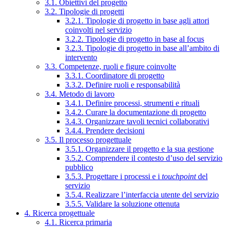
3.1. Obiettivi del progetto
3.2. Tipologie di progetti
3.2.1. Tipologie di progetto in base agli attori
coinvolti nel servizio
3.2.2. Tipologie di progetto in base al focus
3.2.3. Tipologie di progetto in base all’ambito di
intervento
3.3. Competenze, ruoli e figure coinvolte
3.3.1. Coordinatore di progetto
3.3.2. Definire ruoli e responsabilità
3.4. Metodo di lavoro
3.4.1. Definire processi, strumenti e rituali
3.4.2. Curare la documentazione di progetto
3.4.3. Organizzare tavoli tecnici collaborativi
3.4.4. Prendere decisioni
3.5. Il processo progettuale
3.5.1. Organizzare il progetto e la sua gestione
3.5.2. Comprendere il contesto d’uso del servizio
pubblico
3.5.3. Progettare i processi e i
touchpoint
del
servizio
3.5.4. Realizzare l’interfaccia utente del servizio
3.5.5. Validare la soluzione ottenuta
4. Ricerca progettuale
4.1. Ricerca primaria