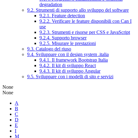
degradation
9.2. Strumenti di supporto allo sviluppo del software
9.2.1. Feature detection
9.2.2. Verificare le feature disponibili con Can I
use
9.2.3. Strumenti e risorse per CSS e JavaScript
9.2.4. Supporto browser
9.2.5. Misurare le prestazioni
9.3. Catalogo del riuso
9.4. Sviluppare con il design system .italia
9.4.1. Il framework Bootstrap Italia
9.4.2. Il kit di sviluppo React
9.4.3. Il kit di sviluppo Angular
9.5. Sviluppare con i modelli di sito e servizi
None
None
A
B
C
D
E
I
M