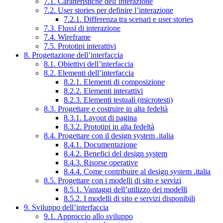
7.1. Caratteristiche dell’interazione
7.2. User stories per definire l’interazione
7.2.1. Differenza tra scenari e user stories
7.3. Flussi di interazione
7.4. Wireframe
7.5. Prototipi interattivi
8. Progettazione dell’interfaccia
8.1. Obiettivi dell’interfaccia
8.2. Elementi dell’interfaccia
8.2.1. Elementi di composizione
8.2.2. Elementi interattivi
8.2.3. Elementi testuali (microtesti)
8.3. Progettare e costruire in alta fedeltà
8.3.1. Layout di pagina
8.3.2. Prototipi in alta fedeltà
8.4. Progettare con il design system .italia
8.4.1. Documentazione
8.4.2. Benefici del design system
8.4.3. Risorse operative
8.4.4. Come contribuire al design system .italia
8.5. Progettare con i modelli di sito e servizi
8.5.1. Vantaggi dell’utilizzo dei modelli
8.5.2. I modelli di sito e servizi disponibili
9. Sviluppo dell’interfaccia
9.1. Approccio allo sviluppo