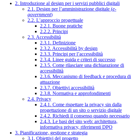
2. Introduzione al design per i servizi pubblici digitali
2.1. Design per l’amministrazione digitale (
e-
government
)
2.2. L’approccio progettuale
2.2.1. Buone pratiche
2.2.2. Principi
2.3. Accessibilità
2.3.1. Definizione
2.3.2. Accessibilità by design
2.3.3. Principi per l’accessibilità
2.3.4. Linee guida e criteri di successo
2.3.5. Come rilasciare una dichiarazione di
accessibilità
2.3.6. Meccanismo di feedback e procedura di
attuazione
2.3.7. Obiettivi accessibilità
2.3.8. Normativa e approfondimenti
2.4. Privacy
2.4.1. Come rispettare la privacy sin dalla
progettazione di un sito o servizio digitale
2.4.2. Richiedi il consenso quando necessario
2.4.3. Le basi del sito web: architettura,
informativa privacy, riferimenti DPO
3. Pianificazione, gestione e strategia
3.1. Obiettivi del progetto