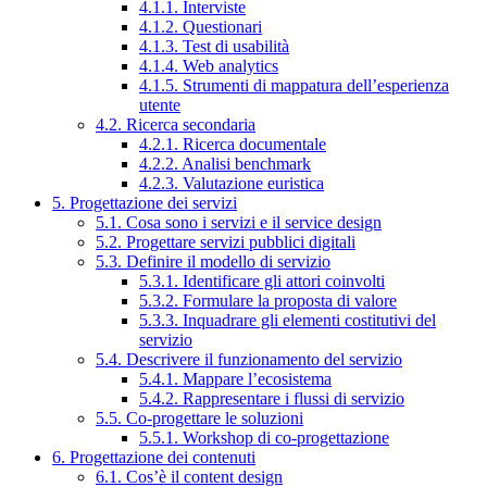
4.1.1. Interviste
4.1.2. Questionari
4.1.3. Test di usabilità
4.1.4. Web analytics
4.1.5. Strumenti di mappatura dell’esperienza
utente
4.2. Ricerca secondaria
4.2.1. Ricerca documentale
4.2.2. Analisi benchmark
4.2.3. Valutazione euristica
5. Progettazione dei servizi
5.1. Cosa sono i servizi e il service design
5.2. Progettare servizi pubblici digitali
5.3. Definire il modello di servizio
5.3.1. Identificare gli attori coinvolti
5.3.2. Formulare la proposta di valore
5.3.3. Inquadrare gli elementi costitutivi del
servizio
5.4. Descrivere il funzionamento del servizio
5.4.1. Mappare l’ecosistema
5.4.2. Rappresentare i flussi di servizio
5.5. Co-progettare le soluzioni
5.5.1. Workshop di co-progettazione
6. Progettazione dei contenuti
6.1. Cos’è il content design