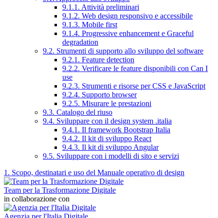
9.1.1. Attività preliminari
9.1.2. Web design responsivo e accessibile
9.1.3. Mobile first
9.1.4. Progressive enhancement e Graceful
degradation
9.2. Strumenti di supporto allo sviluppo del software
9.2.1. Feature detection
9.2.2. Verificare le feature disponibili con Can I
use
9.2.3. Strumenti e risorse per CSS e JavaScript
9.2.4. Supporto browser
9.2.5. Misurare le prestazioni
9.3. Catalogo del riuso
9.4. Sviluppare con il design system .italia
9.4.1. Il framework Bootstrap Italia
9.4.2. Il kit di sviluppo React
9.4.3. Il kit di sviluppo Angular
9.5. Sviluppare con i modelli di sito e servizi
1. Scopo, destinatari e uso del Manuale operativo di design
Team per la Trasformazione Digitale
in collaborazione con
Agenzia per l'Italia Digitale