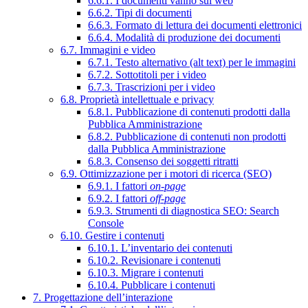
6.6.1. I documenti vanno sul web
6.6.2. Tipi di documenti
6.6.3. Formato di lettura dei documenti elettronici
6.6.4. Modalità di produzione dei documenti
6.7. Immagini e video
6.7.1. Testo alternativo (alt text) per le immagini
6.7.2. Sottotitoli per i video
6.7.3. Trascrizioni per i video
6.8. Proprietà intellettuale e privacy
6.8.1. Pubblicazione di contenuti prodotti dalla
Pubblica Amministrazione
6.8.2. Pubblicazione di contenuti non prodotti
dalla Pubblica Amministrazione
6.8.3. Consenso dei soggetti ritratti
6.9. Ottimizzazione per i motori di ricerca (SEO)
6.9.1. I fattori
on-page
6.9.2. I fattori
off-page
6.9.3. Strumenti di diagnostica SEO: Search
Console
6.10. Gestire i contenuti
6.10.1. L’inventario dei contenuti
6.10.2. Revisionare i contenuti
6.10.3. Migrare i contenuti
6.10.4. Pubblicare i contenuti
7. Progettazione dell’interazione