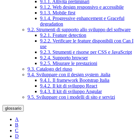
9.1.1. Attività preliminari
9.1.2. Web design responsivo e accessibile
9.1.3. Mobile first
9.1.4. Progressive enhancement e Graceful
degradation
9.2. Strumenti di supporto allo sviluppo del software
9.2.1. Feature detection
9.2.2. Verificare le feature disponibili con Can I
use
9.2.3. Strumenti e risorse per CSS e JavaScript
9.2.4. Supporto browser
9.2.5. Misurare le prestazioni
9.3. Catalogo del riuso
9.4. Sviluppare con il design system .italia
9.4.1. Il framework Bootstrap Italia
9.4.2. Il kit di sviluppo React
9.4.3. Il kit di sviluppo Angular
9.5. Sviluppare con i modelli di sito e servizi
glossario
A
B
C
D