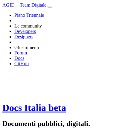
AGID
+
Team Digitale
Piano Triennale
Le community
Developers
Designers
Gli strumenti
Forum
Docs
GitHub
Docs Italia
beta
Documenti pubblici, digitali.