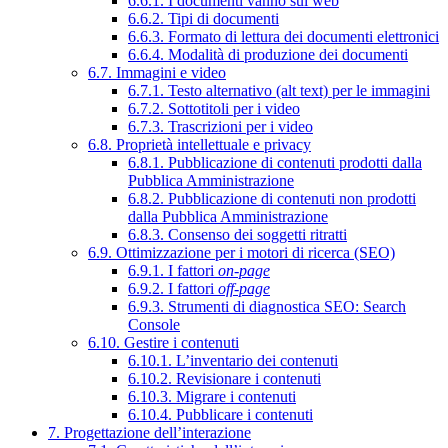
6.6.1. I documenti vanno sul web
6.6.2. Tipi di documenti
6.6.3. Formato di lettura dei documenti elettronici
6.6.4. Modalità di produzione dei documenti
6.7. Immagini e video
6.7.1. Testo alternativo (alt text) per le immagini
6.7.2. Sottotitoli per i video
6.7.3. Trascrizioni per i video
6.8. Proprietà intellettuale e privacy
6.8.1. Pubblicazione di contenuti prodotti dalla
Pubblica Amministrazione
6.8.2. Pubblicazione di contenuti non prodotti
dalla Pubblica Amministrazione
6.8.3. Consenso dei soggetti ritratti
6.9. Ottimizzazione per i motori di ricerca (SEO)
6.9.1. I fattori
on-page
6.9.2. I fattori
off-page
6.9.3. Strumenti di diagnostica SEO: Search
Console
6.10. Gestire i contenuti
6.10.1. L’inventario dei contenuti
6.10.2. Revisionare i contenuti
6.10.3. Migrare i contenuti
6.10.4. Pubblicare i contenuti
7. Progettazione dell’interazione