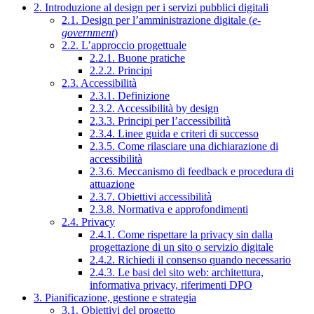
2. Introduzione al design per i servizi pubblici digitali
2.1. Design per l’amministrazione digitale (
e-
government
)
2.2. L’approccio progettuale
2.2.1. Buone pratiche
2.2.2. Principi
2.3. Accessibilità
2.3.1. Definizione
2.3.2. Accessibilità by design
2.3.3. Principi per l’accessibilità
2.3.4. Linee guida e criteri di successo
2.3.5. Come rilasciare una dichiarazione di
accessibilità
2.3.6. Meccanismo di feedback e procedura di
attuazione
2.3.7. Obiettivi accessibilità
2.3.8. Normativa e approfondimenti
2.4. Privacy
2.4.1. Come rispettare la privacy sin dalla
progettazione di un sito o servizio digitale
2.4.2. Richiedi il consenso quando necessario
2.4.3. Le basi del sito web: architettura,
informativa privacy, riferimenti DPO
3. Pianificazione, gestione e strategia
3.1. Obiettivi del progetto