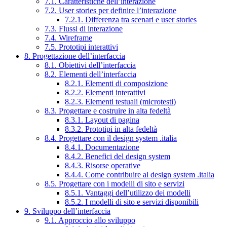
7.1. Caratteristiche dell’interazione
7.2. User stories per definire l’interazione
7.2.1. Differenza tra scenari e user stories
7.3. Flussi di interazione
7.4. Wireframe
7.5. Prototipi interattivi
8. Progettazione dell’interfaccia
8.1. Obiettivi dell’interfaccia
8.2. Elementi dell’interfaccia
8.2.1. Elementi di composizione
8.2.2. Elementi interattivi
8.2.3. Elementi testuali (microtesti)
8.3. Progettare e costruire in alta fedeltà
8.3.1. Layout di pagina
8.3.2. Prototipi in alta fedeltà
8.4. Progettare con il design system .italia
8.4.1. Documentazione
8.4.2. Benefici del design system
8.4.3. Risorse operative
8.4.4. Come contribuire al design system .italia
8.5. Progettare con i modelli di sito e servizi
8.5.1. Vantaggi dell’utilizzo dei modelli
8.5.2. I modelli di sito e servizi disponibili
9. Sviluppo dell’interfaccia
9.1. Approccio allo sviluppo