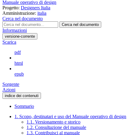
Manuale operativo di design
Progetto:
Designers Italia
Amministrazione:
italia
Cerca nel documento
Cerca nel documento
Informazioni
versione-corrente
Scarica
pdf
html
epub
Sorgente
Azioni
indice dei contenuti
Sommario
1. Scopo, destinatari e uso del Manuale operativo di design
1.1. Versionamento e storico
1.2. Consultazione del manuale
1.3. Contribuisci al manuale