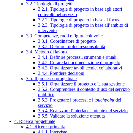
3.2. Tipologie di progetti
3.2.1. Tipologie di progetto in base agli attori
coinvolti nel servizio
3.2.2. Tipologie di progetto in base al focus
3.2.3. Tipologie di progetto in base all’ambito di
intervento
3.3. Competenze, ruoli e figure coinvolte
3.3.1. Coordinatore di progetto
3.3.2. Definire ruoli e responsabilità
3.4. Metodo di lavoro
3.4.1. Definire processi, strumenti e rituali
3.4.2. Curare la documentazione di progetto
3.4.3. Organizzare tavoli tecnici collaborativi
3.4.4. Prendere decisioni
3.5. Il processo progettuale
3.5.1. Organizzare il progetto e la sua gestione
3.5.2. Comprendere il contesto d’uso del servizio
pubblico
3.5.3. Progettare i processi e i
touchpoint
del
servizio
3.5.4. Realizzare l’interfaccia utente del servizio
3.5.5. Validare la soluzione ottenuta
4. Ricerca progettuale
4.1. Ricerca primaria
4.1.1. Interviste