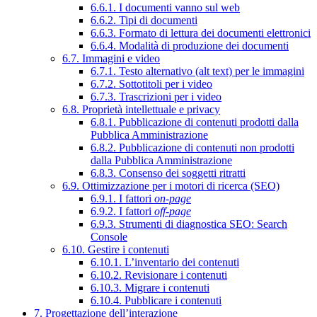
6.6.1. I documenti vanno sul web
6.6.2. Tipi di documenti
6.6.3. Formato di lettura dei documenti elettronici
6.6.4. Modalità di produzione dei documenti
6.7. Immagini e video
6.7.1. Testo alternativo (alt text) per le immagini
6.7.2. Sottotitoli per i video
6.7.3. Trascrizioni per i video
6.8. Proprietà intellettuale e privacy
6.8.1. Pubblicazione di contenuti prodotti dalla
Pubblica Amministrazione
6.8.2. Pubblicazione di contenuti non prodotti
dalla Pubblica Amministrazione
6.8.3. Consenso dei soggetti ritratti
6.9. Ottimizzazione per i motori di ricerca (SEO)
6.9.1. I fattori
on-page
6.9.2. I fattori
off-page
6.9.3. Strumenti di diagnostica SEO: Search
Console
6.10. Gestire i contenuti
6.10.1. L’inventario dei contenuti
6.10.2. Revisionare i contenuti
6.10.3. Migrare i contenuti
6.10.4. Pubblicare i contenuti
7. Progettazione dell’interazione