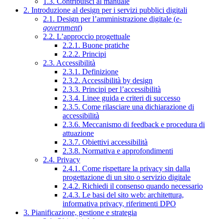
1.3. Contribuisci al manuale
2. Introduzione al design per i servizi pubblici digitali
2.1. Design per l’amministrazione digitale (
e-
government
)
2.2. L’approccio progettuale
2.2.1. Buone pratiche
2.2.2. Principi
2.3. Accessibilità
2.3.1. Definizione
2.3.2. Accessibilità by design
2.3.3. Principi per l’accessibilità
2.3.4. Linee guida e criteri di successo
2.3.5. Come rilasciare una dichiarazione di
accessibilità
2.3.6. Meccanismo di feedback e procedura di
attuazione
2.3.7. Obiettivi accessibilità
2.3.8. Normativa e approfondimenti
2.4. Privacy
2.4.1. Come rispettare la privacy sin dalla
progettazione di un sito o servizio digitale
2.4.2. Richiedi il consenso quando necessario
2.4.3. Le basi del sito web: architettura,
informativa privacy, riferimenti DPO
3. Pianificazione, gestione e strategia