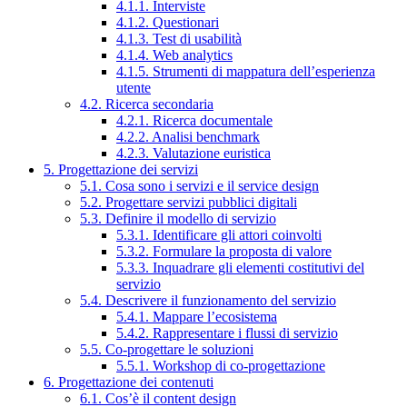
4.1.1. Interviste
4.1.2. Questionari
4.1.3. Test di usabilità
4.1.4. Web analytics
4.1.5. Strumenti di mappatura dell’esperienza
utente
4.2. Ricerca secondaria
4.2.1. Ricerca documentale
4.2.2. Analisi benchmark
4.2.3. Valutazione euristica
5. Progettazione dei servizi
5.1. Cosa sono i servizi e il service design
5.2. Progettare servizi pubblici digitali
5.3. Definire il modello di servizio
5.3.1. Identificare gli attori coinvolti
5.3.2. Formulare la proposta di valore
5.3.3. Inquadrare gli elementi costitutivi del
servizio
5.4. Descrivere il funzionamento del servizio
5.4.1. Mappare l’ecosistema
5.4.2. Rappresentare i flussi di servizio
5.5. Co-progettare le soluzioni
5.5.1. Workshop di co-progettazione
6. Progettazione dei contenuti
6.1. Cos’è il content design