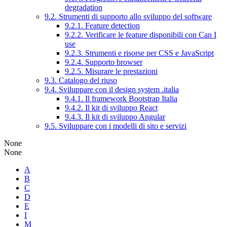
degradation
9.2. Strumenti di supporto allo sviluppo del software
9.2.1. Feature detection
9.2.2. Verificare le feature disponibili con Can I
use
9.2.3. Strumenti e risorse per CSS e JavaScript
9.2.4. Supporto browser
9.2.5. Misurare le prestazioni
9.3. Catalogo del riuso
9.4. Sviluppare con il design system .italia
9.4.1. Il framework Bootstrap Italia
9.4.2. Il kit di sviluppo React
9.4.3. Il kit di sviluppo Angular
9.5. Sviluppare con i modelli di sito e servizi
None
None
A
B
C
D
E
I
M