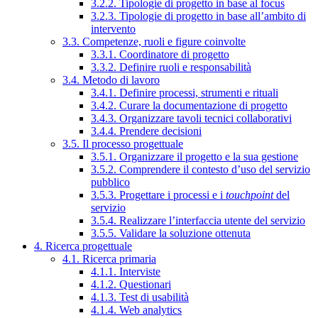
3.2.2. Tipologie di progetto in base al focus
3.2.3. Tipologie di progetto in base all’ambito di
intervento
3.3. Competenze, ruoli e figure coinvolte
3.3.1. Coordinatore di progetto
3.3.2. Definire ruoli e responsabilità
3.4. Metodo di lavoro
3.4.1. Definire processi, strumenti e rituali
3.4.2. Curare la documentazione di progetto
3.4.3. Organizzare tavoli tecnici collaborativi
3.4.4. Prendere decisioni
3.5. Il processo progettuale
3.5.1. Organizzare il progetto e la sua gestione
3.5.2. Comprendere il contesto d’uso del servizio
pubblico
3.5.3. Progettare i processi e i
touchpoint
del
servizio
3.5.4. Realizzare l’interfaccia utente del servizio
3.5.5. Validare la soluzione ottenuta
4. Ricerca progettuale
4.1. Ricerca primaria
4.1.1. Interviste
4.1.2. Questionari
4.1.3. Test di usabilità
4.1.4. Web analytics