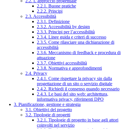
2.2. L’approccio progettuale
2.2.1. Buone pratiche
2.2.2. Principi
2.3. Accessibilità
2.3.1. Definizione
2.3.2. Accessibilità by design
2.3.3. Principi per l’accessibilità
2.3.4. Linee guida e criteri di successo
2.3.5. Come rilasciare una dichiarazione di
accessibilità
2.3.6. Meccanismo di feedback e procedura di
attuazione
2.3.7. Obiettivi accessibilità
2.3.8. Normativa e approfondimenti
2.4. Privacy
2.4.1. Come rispettare la privacy sin dalla
progettazione di un sito o servizio digitale
2.4.2. Richiedi il consenso quando necessario
2.4.3. Le basi del sito web: architettura,
informativa privacy, riferimenti DPO
3. Pianificazione, gestione e strategia
3.1. Obiettivi del progetto
3.2. Tipologie di progetti
3.2.1. Tipologie di progetto in base agli attori
coinvolti nel servizio