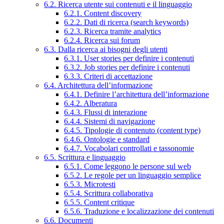
6.2. Ricerca utente sui contenuti e il linguaggio
6.2.1. Content discovery
6.2.2. Dati di ricerca (search keywords)
6.2.3. Ricerca tramite analytics
6.2.4. Ricerca sui forum
6.3. Dalla ricerca ai bisogni degli utenti
6.3.1. User stories per definire i contenuti
6.3.2. Job stories per definire i contenuti
6.3.3. Criteri di accettazione
6.4. Architettura dell’informazione
6.4.1. Definire l’architettura dell’informazione
6.4.2. Alberatura
6.4.3. Flussi di interazione
6.4.4. Sistemi di navigazione
6.4.5. Tipologie di contenuto (content type)
6.4.6. Ontologie e standard
6.4.7. Vocabolari controllati e tassonomie
6.5. Scrittura e linguaggio
6.5.1. Come leggono le persone sul web
6.5.2. Le regole per un linguaggio semplice
6.5.3. Microtesti
6.5.4. Scrittura collaborativa
6.5.5. Content critique
6.5.6. Traduzione e localizzazione dei contenuti
6.6. Documenti