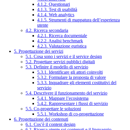
4.1.2. Questionari
4.1.3. Test di usabilità
4.1.4. Web analytics
4.1.5. Strumenti di mappatura dell’esperienza
utente
4.2. Ricerca secondaria
4.2.1. Ricerca documentale
4.2.2. Analisi benchmark
4.2.3. Valutazione euristica
5. Progettazione dei servizi
5.1. Cosa sono i servizi e il service design
5.2. Progettare servizi pubblici digitali
5.3. Definire il modello di servizio
5.3.1. Identificare gli attori coinvolti
5.3.2. Formulare la proposta di valore
5.3.3. Inquadrare gli elementi costitutivi del
servizio
5.4. Descrivere il funzionamento del servizio
5.4.1. Mappare l’ecosistema
5.4.2. Rappresentare i flussi di servizio
5.5. Co-progettare le soluzioni
5.5.1. Workshop di co-progettazione
6. Progettazione dei contenuti
6.1. Cos’è il content design
6.2. Ricerca utente sui contenuti e il linguaggio