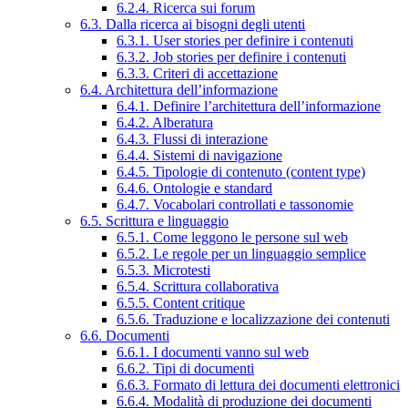
6.2.4. Ricerca sui forum
6.3. Dalla ricerca ai bisogni degli utenti
6.3.1. User stories per definire i contenuti
6.3.2. Job stories per definire i contenuti
6.3.3. Criteri di accettazione
6.4. Architettura dell’informazione
6.4.1. Definire l’architettura dell’informazione
6.4.2. Alberatura
6.4.3. Flussi di interazione
6.4.4. Sistemi di navigazione
6.4.5. Tipologie di contenuto (content type)
6.4.6. Ontologie e standard
6.4.7. Vocabolari controllati e tassonomie
6.5. Scrittura e linguaggio
6.5.1. Come leggono le persone sul web
6.5.2. Le regole per un linguaggio semplice
6.5.3. Microtesti
6.5.4. Scrittura collaborativa
6.5.5. Content critique
6.5.6. Traduzione e localizzazione dei contenuti
6.6. Documenti
6.6.1. I documenti vanno sul web
6.6.2. Tipi di documenti
6.6.3. Formato di lettura dei documenti elettronici
6.6.4. Modalità di produzione dei documenti