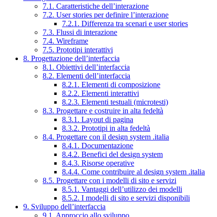
7.1. Caratteristiche dell’interazione
7.2. User stories per definire l’interazione
7.2.1. Differenza tra scenari e user stories
7.3. Flussi di interazione
7.4. Wireframe
7.5. Prototipi interattivi
8. Progettazione dell’interfaccia
8.1. Obiettivi dell’interfaccia
8.2. Elementi dell’interfaccia
8.2.1. Elementi di composizione
8.2.2. Elementi interattivi
8.2.3. Elementi testuali (microtesti)
8.3. Progettare e costruire in alta fedeltà
8.3.1. Layout di pagina
8.3.2. Prototipi in alta fedeltà
8.4. Progettare con il design system .italia
8.4.1. Documentazione
8.4.2. Benefici del design system
8.4.3. Risorse operative
8.4.4. Come contribuire al design system .italia
8.5. Progettare con i modelli di sito e servizi
8.5.1. Vantaggi dell’utilizzo dei modelli
8.5.2. I modelli di sito e servizi disponibili
9. Sviluppo dell’interfaccia
9.1. Approccio allo sviluppo