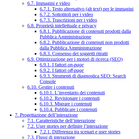
6.7. Immagini e video
6.7.1. Testo alternativo (alt text) per le immagini
6.7.2. Sottotitoli per i video
6.7.3. Trascrizioni per i video
6.8. Proprietà intellettuale e privacy
6.8.1. Pubblicazione di contenuti prodotti dalla
Pubblica Amministrazione
6.8.2. Pubblicazione di contenuti non prodotti
dalla Pubblica Amministrazione
6.8.3. Consenso dei soggetti ritratti
6.9. Ottimizzazione per i motori di ricerca (SEO)
6.9.1. I fattori
on-page
6.9.2. I fattori
off-page
6.9.3. Strumenti di diagnostica SEO: Search
Console
6.10. Gestire i contenuti
6.10.1. L’inventario dei contenuti
6.10.2. Revisionare i contenuti
6.10.3. Migrare i contenuti
6.10.4. Pubblicare i contenuti
7. Progettazione dell’interazione
7.1. Caratteristiche dell’interazione
7.2. User stories per definire l’interazione
7.2.1. Differenza tra scenari e user stories
7.3. Flussi di interazione