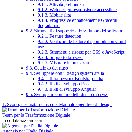
9.1.1. Attività preliminari
9.1.2. Web design responsivo e accessibile
9.1.3. Mobile first
9.1.4. Progressive enhancement e Graceful
degradation
9.2. Strumenti di supporto allo sviluppo del software
9.2.1. Feature detection
9.2.2. Verificare le feature disponibili con Can I
use
9.2.3. Strumenti e risorse per CSS e JavaScript
9.2.4. Supporto browser
9.2.5. Misurare le prestazioni
9.3. Catalogo del riuso
9.4. Sviluppare con il design system .italia
9.4.1. Il framework Bootstrap Italia
9.4.2. Il kit di sviluppo React
9.4.3. Il kit di sviluppo Angular
9.5. Sviluppare con i modelli di sito e servizi
1. Scopo, destinatari e uso del Manuale operativo di design
Team per la Trasformazione Digitale
in collaborazione con
Agenzia per l'Italia Digitale