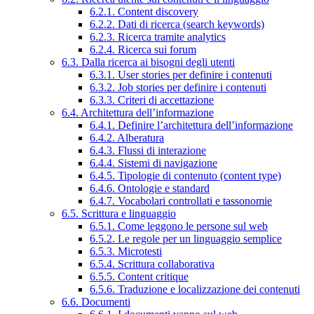
6.2.1. Content discovery
6.2.2. Dati di ricerca (search keywords)
6.2.3. Ricerca tramite analytics
6.2.4. Ricerca sui forum
6.3. Dalla ricerca ai bisogni degli utenti
6.3.1. User stories per definire i contenuti
6.3.2. Job stories per definire i contenuti
6.3.3. Criteri di accettazione
6.4. Architettura dell’informazione
6.4.1. Definire l’architettura dell’informazione
6.4.2. Alberatura
6.4.3. Flussi di interazione
6.4.4. Sistemi di navigazione
6.4.5. Tipologie di contenuto (content type)
6.4.6. Ontologie e standard
6.4.7. Vocabolari controllati e tassonomie
6.5. Scrittura e linguaggio
6.5.1. Come leggono le persone sul web
6.5.2. Le regole per un linguaggio semplice
6.5.3. Microtesti
6.5.4. Scrittura collaborativa
6.5.5. Content critique
6.5.6. Traduzione e localizzazione dei contenuti
6.6. Documenti