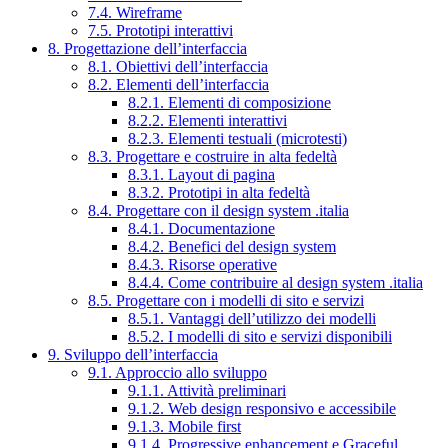
7.4. Wireframe
7.5. Prototipi interattivi
8. Progettazione dell’interfaccia
8.1. Obiettivi dell’interfaccia
8.2. Elementi dell’interfaccia
8.2.1. Elementi di composizione
8.2.2. Elementi interattivi
8.2.3. Elementi testuali (microtesti)
8.3. Progettare e costruire in alta fedeltà
8.3.1. Layout di pagina
8.3.2. Prototipi in alta fedeltà
8.4. Progettare con il design system .italia
8.4.1. Documentazione
8.4.2. Benefici del design system
8.4.3. Risorse operative
8.4.4. Come contribuire al design system .italia
8.5. Progettare con i modelli di sito e servizi
8.5.1. Vantaggi dell’utilizzo dei modelli
8.5.2. I modelli di sito e servizi disponibili
9. Sviluppo dell’interfaccia
9.1. Approccio allo sviluppo
9.1.1. Attività preliminari
9.1.2. Web design responsivo e accessibile
9.1.3. Mobile first
9.1.4. Progressive enhancement e Graceful