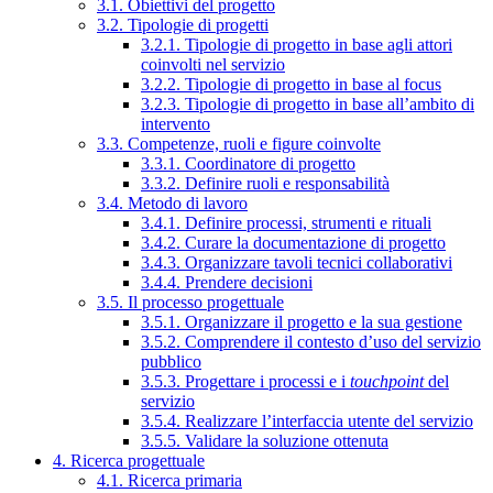
3.1. Obiettivi del progetto
3.2. Tipologie di progetti
3.2.1. Tipologie di progetto in base agli attori
coinvolti nel servizio
3.2.2. Tipologie di progetto in base al focus
3.2.3. Tipologie di progetto in base all’ambito di
intervento
3.3. Competenze, ruoli e figure coinvolte
3.3.1. Coordinatore di progetto
3.3.2. Definire ruoli e responsabilità
3.4. Metodo di lavoro
3.4.1. Definire processi, strumenti e rituali
3.4.2. Curare la documentazione di progetto
3.4.3. Organizzare tavoli tecnici collaborativi
3.4.4. Prendere decisioni
3.5. Il processo progettuale
3.5.1. Organizzare il progetto e la sua gestione
3.5.2. Comprendere il contesto d’uso del servizio
pubblico
3.5.3. Progettare i processi e i
touchpoint
del
servizio
3.5.4. Realizzare l’interfaccia utente del servizio
3.5.5. Validare la soluzione ottenuta
4. Ricerca progettuale
4.1. Ricerca primaria