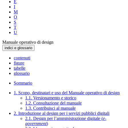
E
I
M
O
S
T
U
Manuale operativo di design
indici e glossario
contenuti
figure
tabelle
glossario
Sommario
1. Scopo, destinatari e uso del Manuale operativo di design
1.1. Versionamento e storico
1.2. Consultazione del manuale
1.3. Contribuisci al manuale
2. Introduzione al design per i servizi pubblici digitali
2.1. Design per l’amministrazione digitale (
e-
government
)