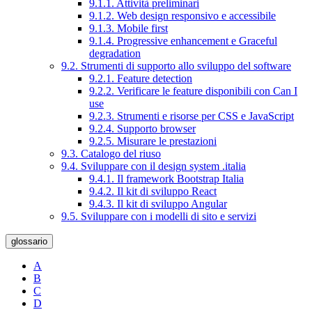
9.1.1. Attività preliminari
9.1.2. Web design responsivo e accessibile
9.1.3. Mobile first
9.1.4. Progressive enhancement e Graceful
degradation
9.2. Strumenti di supporto allo sviluppo del software
9.2.1. Feature detection
9.2.2. Verificare le feature disponibili con Can I
use
9.2.3. Strumenti e risorse per CSS e JavaScript
9.2.4. Supporto browser
9.2.5. Misurare le prestazioni
9.3. Catalogo del riuso
9.4. Sviluppare con il design system .italia
9.4.1. Il framework Bootstrap Italia
9.4.2. Il kit di sviluppo React
9.4.3. Il kit di sviluppo Angular
9.5. Sviluppare con i modelli di sito e servizi
glossario
A
B
C
D