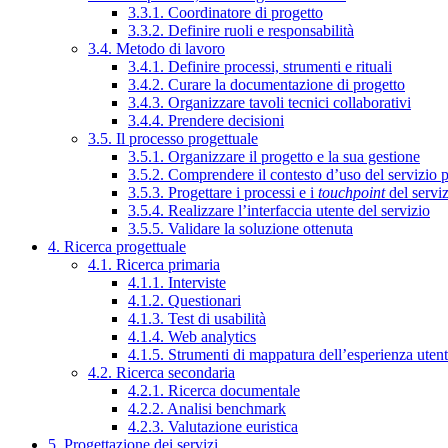
3.3.1. Coordinatore di progetto
3.3.2. Definire ruoli e responsabilità
3.4. Metodo di lavoro
3.4.1. Definire processi, strumenti e rituali
3.4.2. Curare la documentazione di progetto
3.4.3. Organizzare tavoli tecnici collaborativi
3.4.4. Prendere decisioni
3.5. Il processo progettuale
3.5.1. Organizzare il progetto e la sua gestione
3.5.2. Comprendere il contesto d’uso del servizio 
3.5.3. Progettare i processi e i
touchpoint
del servi
3.5.4. Realizzare l’interfaccia utente del servizio
3.5.5. Validare la soluzione ottenuta
4. Ricerca progettuale
4.1. Ricerca primaria
4.1.1. Interviste
4.1.2. Questionari
4.1.3. Test di usabilità
4.1.4. Web analytics
4.1.5. Strumenti di mappatura dell’esperienza uten
4.2. Ricerca secondaria
4.2.1. Ricerca documentale
4.2.2. Analisi benchmark
4.2.3. Valutazione euristica
5. Progettazione dei servizi