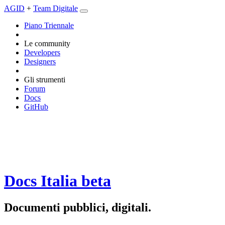
AGID
+
Team Digitale
Piano Triennale
Le community
Developers
Designers
Gli strumenti
Forum
Docs
GitHub
Docs Italia
beta
Documenti pubblici, digitali.