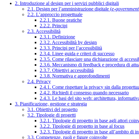
2. Introduzione al design per i servizi pubblici digitali
2.1. Design per l’amministrazione digitale (
e-government
2.2. L’approccio progettuale
2.2.1. Buone pratiche
2.2.2. Principi
2.3. Accessibilità
2.3.1. Definizione
2.3.2. Accessibilità by design
2.3.3. Principi per l’accessibilità
2.3.4. Linee guida e criteri di successo
2.3.5. Come rilasciare una dichiarazione di accessib
2.3.6. Meccanismo di feedback e procedura di attu
2.3.7. Obiettivi accessibilità
2.3.8. Normativa e approfondimenti
2.4. Privacy
2.4.1. Come rispettare la privacy sin dalla progettaz
2.4.2. Richiedi il consenso quando necessario
2.4.3. Le basi del sito web: architettura, informati
3. Pianificazione, gestione e strategia
3.1. Obiettivi del progetto
3.2. Tipologie di progetti
3.2.1. Tipologie di progetto in base agli attori coinv
3.2.2. Tipologie di progetto in base al focus
3.2.3. Tipologie di progetto in base all’ambito di i
3.3. Competenze, ruoli e figure coinvolte