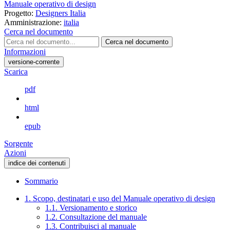
Manuale operativo di design
Progetto:
Designers Italia
Amministrazione:
italia
Cerca nel documento
Cerca nel documento
Informazioni
versione-corrente
Scarica
pdf
html
epub
Sorgente
Azioni
indice dei contenuti
Sommario
1. Scopo, destinatari e uso del Manuale operativo di design
1.1. Versionamento e storico
1.2. Consultazione del manuale
1.3. Contribuisci al manuale