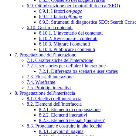
6.8.3. Consenso dei soggetti ritratti
6.9. Ottimizzazione per i motori di ricerca (SEO)
6.9.1. I fattori
on-page
6.9.2. I fattori
off-page
6.9.3. Strumenti di diagnostica SEO: Search Cons
6.10. Gestire i contenuti
6.10.1. L’inventario dei contenuti
6.10.2. Revisionare i contenuti
6.10.3. Migrare i contenuti
6.10.4. Pubblicare i contenuti
7. Progettazione dell’interazione
7.1. Caratteristiche dell’interazione
7.2. User stories per definire l’interazione
7.2.1. Differenza tra scenari e user stories
7.3. Flussi di interazione
7.4. Wireframe
7.5. Prototipi interattivi
8. Progettazione dell’interfaccia
8.1. Obiettivi dell’interfaccia
8.2. Elementi dell’interfaccia
8.2.1. Elementi di composizione
8.2.2. Elementi interattivi
8.2.3. Elementi testuali (microtesti)
8.3. Progettare e costruire in alta fedeltà
8.3.1. Layout di pagina