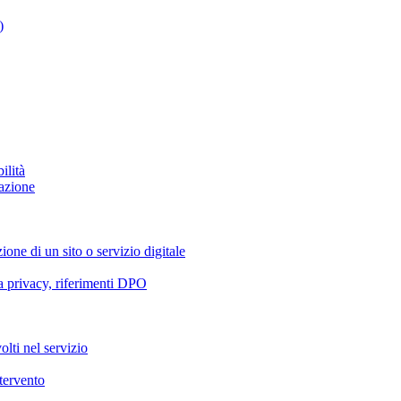
)
ilità
azione
ione di un sito o servizio digitale
va privacy, riferimenti DPO
olti nel servizio
ntervento