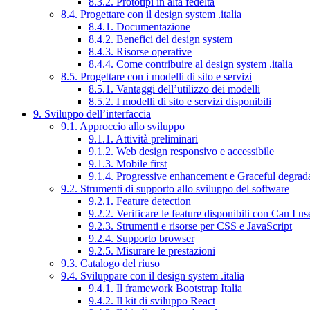
8.3.2. Prototipi in alta fedeltà
8.4. Progettare con il design system .italia
8.4.1. Documentazione
8.4.2. Benefici del design system
8.4.3. Risorse operative
8.4.4. Come contribuire al design system .italia
8.5. Progettare con i modelli di sito e servizi
8.5.1. Vantaggi dell’utilizzo dei modelli
8.5.2. I modelli di sito e servizi disponibili
9. Sviluppo dell’interfaccia
9.1. Approccio allo sviluppo
9.1.1. Attività preliminari
9.1.2. Web design responsivo e accessibile
9.1.3. Mobile first
9.1.4. Progressive enhancement e Graceful degrad
9.2. Strumenti di supporto allo sviluppo del software
9.2.1. Feature detection
9.2.2. Verificare le feature disponibili con Can I us
9.2.3. Strumenti e risorse per CSS e JavaScript
9.2.4. Supporto browser
9.2.5. Misurare le prestazioni
9.3. Catalogo del riuso
9.4. Sviluppare con il design system .italia
9.4.1. Il framework Bootstrap Italia
9.4.2. Il kit di sviluppo React