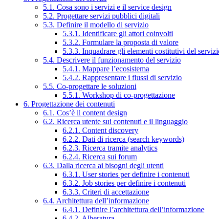
5.1. Cosa sono i servizi e il service design
5.2. Progettare servizi pubblici digitali
5.3. Definire il modello di servizio
5.3.1. Identificare gli attori coinvolti
5.3.2. Formulare la proposta di valore
5.3.3. Inquadrare gli elementi costitutivi del serviz
5.4. Descrivere il funzionamento del servizio
5.4.1. Mappare l’ecosistema
5.4.2. Rappresentare i flussi di servizio
5.5. Co-progettare le soluzioni
5.5.1. Workshop di co-progettazione
6. Progettazione dei contenuti
6.1. Cos’è il content design
6.2. Ricerca utente sui contenuti e il linguaggio
6.2.1. Content discovery
6.2.2. Dati di ricerca (search keywords)
6.2.3. Ricerca tramite analytics
6.2.4. Ricerca sui forum
6.3. Dalla ricerca ai bisogni degli utenti
6.3.1. User stories per definire i contenuti
6.3.2. Job stories per definire i contenuti
6.3.3. Criteri di accettazione
6.4. Architettura dell’informazione
6.4.1. Definire l’architettura dell’informazione
6.4.2. Alberatura