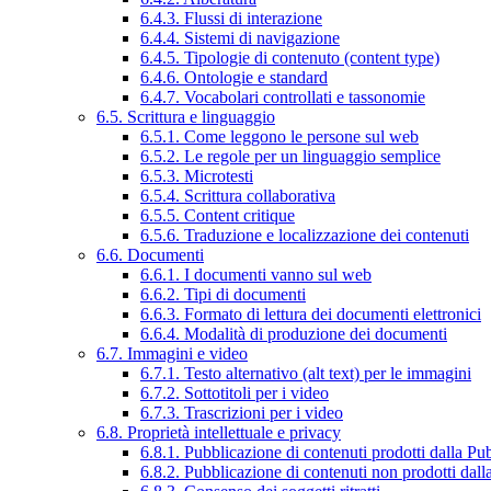
6.4.3. Flussi di interazione
6.4.4. Sistemi di navigazione
6.4.5. Tipologie di contenuto (content type)
6.4.6. Ontologie e standard
6.4.7. Vocabolari controllati e tassonomie
6.5. Scrittura e linguaggio
6.5.1. Come leggono le persone sul web
6.5.2. Le regole per un linguaggio semplice
6.5.3. Microtesti
6.5.4. Scrittura collaborativa
6.5.5. Content critique
6.5.6. Traduzione e localizzazione dei contenuti
6.6. Documenti
6.6.1. I documenti vanno sul web
6.6.2. Tipi di documenti
6.6.3. Formato di lettura dei documenti elettronici
6.6.4. Modalità di produzione dei documenti
6.7. Immagini e video
6.7.1. Testo alternativo (alt text) per le immagini
6.7.2. Sottotitoli per i video
6.7.3. Trascrizioni per i video
6.8. Proprietà intellettuale e privacy
6.8.1. Pubblicazione di contenuti prodotti dalla P
6.8.2. Pubblicazione di contenuti non prodotti dal