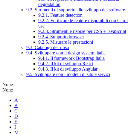
degradation
9.2. Strumenti di supporto allo sviluppo del software
9.2.1. Feature detection
9.2.2. Verificare le feature disponibili con Can I
use
9.2.3. Strumenti e risorse per CSS e JavaScript
9.2.4. Supporto browser
9.2.5. Misurare le prestazioni
9.3. Catalogo del riuso
9.4. Sviluppare con il design system .italia
9.4.1. Il framework Bootstrap Italia
9.4.2. Il kit di sviluppo React
9.4.3. Il kit di sviluppo Angular
9.5. Sviluppare con i modelli di sito e servizi
None
None
A
B
C
D
E
I
M