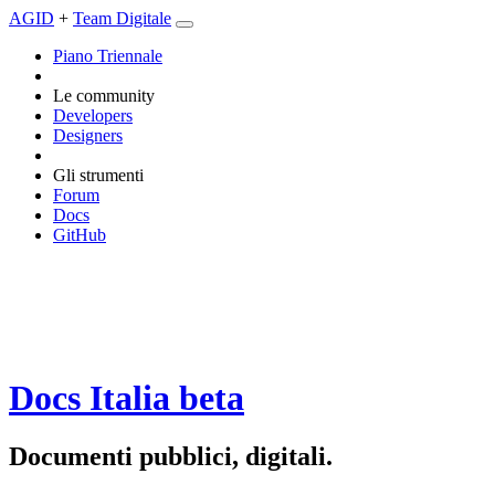
AGID
+
Team Digitale
Piano Triennale
Le community
Developers
Designers
Gli strumenti
Forum
Docs
GitHub
Docs Italia
beta
Documenti pubblici, digitali.