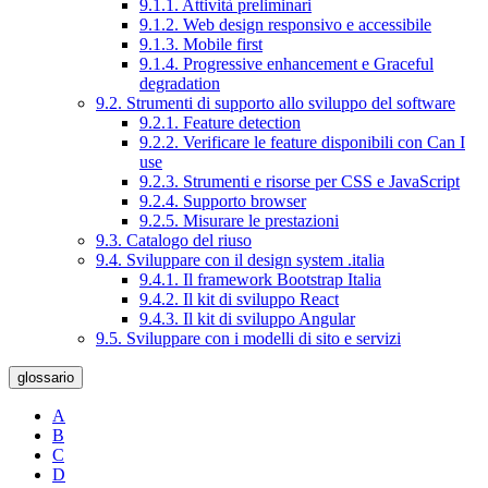
9.1.1. Attività preliminari
9.1.2. Web design responsivo e accessibile
9.1.3. Mobile first
9.1.4. Progressive enhancement e Graceful
degradation
9.2. Strumenti di supporto allo sviluppo del software
9.2.1. Feature detection
9.2.2. Verificare le feature disponibili con Can I
use
9.2.3. Strumenti e risorse per CSS e JavaScript
9.2.4. Supporto browser
9.2.5. Misurare le prestazioni
9.3. Catalogo del riuso
9.4. Sviluppare con il design system .italia
9.4.1. Il framework Bootstrap Italia
9.4.2. Il kit di sviluppo React
9.4.3. Il kit di sviluppo Angular
9.5. Sviluppare con i modelli di sito e servizi
glossario
A
B
C
D