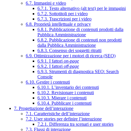
6.7. Immagini e video
6.7.1. Testo alternativo (alt text) per le immagini
6.7.2. Sottotitoli per i video
6.7.3. Trascrizioni per i video
6.8. Proprietà intellettuale e privacy
6.8.1. Pubblicazione di contenuti prodotti dalla
Pubblica Amministrazione
6.8.2. Pubblicazione di contenuti non prodotti
dalla Pubblica Amministrazione
6.8.3. Consenso dei soggetti ritratti
6.9. Ottimizzazione per i motori di ricerca (SEO)
6.9.1. I fattori
on-page
6.9.2. I fattori
off-page
6.9.3. Strumenti di diagnostica SEO: Search
Console
6.10. Gestire i contenuti
6.10.1. L’inventario dei contenuti
6.10.2. Revisionare i contenuti
6.10.3. Migrare i contenuti
6.10.4. Pubblicare i contenuti
7. Progettazione dell’interazione
7.1. Caratteristiche dell’interazione
7.2. User stories per definire l’interazione
7.2.1. Differenza tra scenari e user stories
7.3. Flussi di interazione