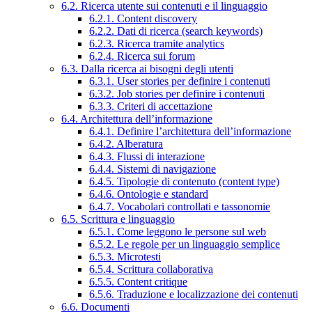
6.2. Ricerca utente sui contenuti e il linguaggio
6.2.1. Content discovery
6.2.2. Dati di ricerca (search keywords)
6.2.3. Ricerca tramite analytics
6.2.4. Ricerca sui forum
6.3. Dalla ricerca ai bisogni degli utenti
6.3.1. User stories per definire i contenuti
6.3.2. Job stories per definire i contenuti
6.3.3. Criteri di accettazione
6.4. Architettura dell’informazione
6.4.1. Definire l’architettura dell’informazione
6.4.2. Alberatura
6.4.3. Flussi di interazione
6.4.4. Sistemi di navigazione
6.4.5. Tipologie di contenuto (content type)
6.4.6. Ontologie e standard
6.4.7. Vocabolari controllati e tassonomie
6.5. Scrittura e linguaggio
6.5.1. Come leggono le persone sul web
6.5.2. Le regole per un linguaggio semplice
6.5.3. Microtesti
6.5.4. Scrittura collaborativa
6.5.5. Content critique
6.5.6. Traduzione e localizzazione dei contenuti
6.6. Documenti