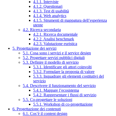
4.1.1. Interviste
4.1.2. Questionari
4.1.3. Test di usabilità
4.1.4. Web analytics
4.1.5. Strumenti di mappatura dell’esperienza
utente
4.2. Ricerca secondaria
4.2.1. Ricerca documentale
4.2.2. Analisi benchmark
4.2.3. Valutazione euristica
5. Progettazione dei servizi
5.1. Cosa sono i servizi e il service design
5.2. Progettare servizi pubblici digitali
5.3. Definire il modello di servizio
5.3.1. Identificare gli attori coinvolti
5.3.2. Formulare la proposta di valore
5.3.3. Inquadrare gli elementi costitutivi del
servizio
5.4. Descrivere il funzionamento del servizio
5.4.1. Mappare l’ecosistema
5.4.2. Rappresentare i flussi di servizio
5.5. Co-progettare le soluzioni
5.5.1. Workshop di co-progettazione
6. Progettazione dei contenuti
6.1. Cos’è il content design