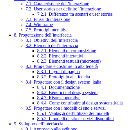
7.1. Caratteristiche dell’interazione
7.2. User stories per definire l’interazione
7.2.1. Differenza tra scenari e user stories
7.3. Flussi di interazione
7.4. Wireframe
7.5. Prototipi interattivi
8. Progettazione dell’interfaccia
8.1. Obiettivi dell’interfaccia
8.2. Elementi dell’interfaccia
8.2.1. Elementi di composizione
8.2.2. Elementi interattivi
8.2.3. Elementi testuali (microtesti)
8.3. Progettare e costruire in alta fedeltà
8.3.1. Layout di pagina
8.3.2. Prototipi in alta fedeltà
8.4. Progettare con il design system .italia
8.4.1. Documentazione
8.4.2. Benefici del design system
8.4.3. Risorse operative
8.4.4. Come contribuire al design system .italia
8.5. Progettare con i modelli di sito e servizi
8.5.1. Vantaggi dell’utilizzo dei modelli
8.5.2. I modelli di sito e servizi disponibili
9. Sviluppo dell’interfaccia
9.1. Approccio allo sviluppo