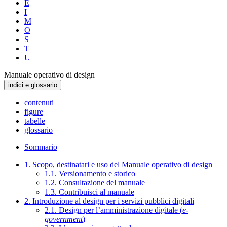
E
I
M
O
S
T
U
Manuale operativo di design
indici e glossario
contenuti
figure
tabelle
glossario
Sommario
1. Scopo, destinatari e uso del Manuale operativo di design
1.1. Versionamento e storico
1.2. Consultazione del manuale
1.3. Contribuisci al manuale
2. Introduzione al design per i servizi pubblici digitali
2.1. Design per l’amministrazione digitale (
e-
government
)