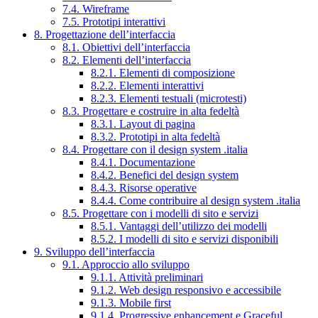
7.4. Wireframe
7.5. Prototipi interattivi
8. Progettazione dell’interfaccia
8.1. Obiettivi dell’interfaccia
8.2. Elementi dell’interfaccia
8.2.1. Elementi di composizione
8.2.2. Elementi interattivi
8.2.3. Elementi testuali (microtesti)
8.3. Progettare e costruire in alta fedeltà
8.3.1. Layout di pagina
8.3.2. Prototipi in alta fedeltà
8.4. Progettare con il design system .italia
8.4.1. Documentazione
8.4.2. Benefici del design system
8.4.3. Risorse operative
8.4.4. Come contribuire al design system .italia
8.5. Progettare con i modelli di sito e servizi
8.5.1. Vantaggi dell’utilizzo dei modelli
8.5.2. I modelli di sito e servizi disponibili
9. Sviluppo dell’interfaccia
9.1. Approccio allo sviluppo
9.1.1. Attività preliminari
9.1.2. Web design responsivo e accessibile
9.1.3. Mobile first
9.1.4. Progressive enhancement e Graceful