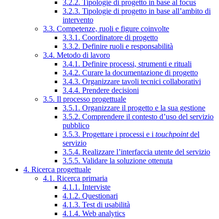
3.2.2. Tipologie di progetto in base al focus
3.2.3. Tipologie di progetto in base all’ambito di
intervento
3.3. Competenze, ruoli e figure coinvolte
3.3.1. Coordinatore di progetto
3.3.2. Definire ruoli e responsabilità
3.4. Metodo di lavoro
3.4.1. Definire processi, strumenti e rituali
3.4.2. Curare la documentazione di progetto
3.4.3. Organizzare tavoli tecnici collaborativi
3.4.4. Prendere decisioni
3.5. Il processo progettuale
3.5.1. Organizzare il progetto e la sua gestione
3.5.2. Comprendere il contesto d’uso del servizio
pubblico
3.5.3. Progettare i processi e i
touchpoint
del
servizio
3.5.4. Realizzare l’interfaccia utente del servizio
3.5.5. Validare la soluzione ottenuta
4. Ricerca progettuale
4.1. Ricerca primaria
4.1.1. Interviste
4.1.2. Questionari
4.1.3. Test di usabilità
4.1.4. Web analytics