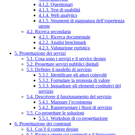
4.1.2. Questionari
4.1.3. Test di usabilità
4.1.4. Web analytics
4.1.5. Strumenti di mappatura dell’esperienza
utente
4.2. Ricerca secondaria
4.2.1. Ricerca documentale
4.2.2. Analisi benchmark
4.2.3. Valutazione euristica
5. Progettazione dei servizi
5.1. Cosa sono i servizi e il service design
5.2. Progettare servizi pubblici digitali
5.3. Definire il modello di servizio
5.3.1. Identificare gli attori coinvolti
5.3.2. Formulare la proposta di valore
5.3.3. Inquadrare gli elementi costitutivi del
servizio
5.4. Descrivere il funzionamento del servizio
5.4.1. Mappare l’ecosistema
5.4.2. Rappresentare i flussi di servizio
5.5. Co-progettare le soluzioni
5.5.1. Workshop di co-progettazione
6. Progettazione dei contenuti
6.1. Cos’è il content design
6.2. Ricerca utente sui contenuti e il linguaggio