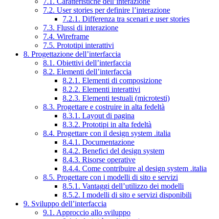
7.1. Caratteristiche dell’interazione
7.2. User stories per definire l’interazione
7.2.1. Differenza tra scenari e user stories
7.3. Flussi di interazione
7.4. Wireframe
7.5. Prototipi interattivi
8. Progettazione dell’interfaccia
8.1. Obiettivi dell’interfaccia
8.2. Elementi dell’interfaccia
8.2.1. Elementi di composizione
8.2.2. Elementi interattivi
8.2.3. Elementi testuali (microtesti)
8.3. Progettare e costruire in alta fedeltà
8.3.1. Layout di pagina
8.3.2. Prototipi in alta fedeltà
8.4. Progettare con il design system .italia
8.4.1. Documentazione
8.4.2. Benefici del design system
8.4.3. Risorse operative
8.4.4. Come contribuire al design system .italia
8.5. Progettare con i modelli di sito e servizi
8.5.1. Vantaggi dell’utilizzo dei modelli
8.5.2. I modelli di sito e servizi disponibili
9. Sviluppo dell’interfaccia
9.1. Approccio allo sviluppo