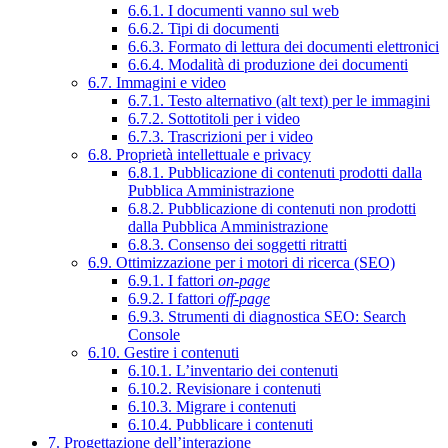
6.6.1. I documenti vanno sul web
6.6.2. Tipi di documenti
6.6.3. Formato di lettura dei documenti elettronici
6.6.4. Modalità di produzione dei documenti
6.7. Immagini e video
6.7.1. Testo alternativo (alt text) per le immagini
6.7.2. Sottotitoli per i video
6.7.3. Trascrizioni per i video
6.8. Proprietà intellettuale e privacy
6.8.1. Pubblicazione di contenuti prodotti dalla
Pubblica Amministrazione
6.8.2. Pubblicazione di contenuti non prodotti
dalla Pubblica Amministrazione
6.8.3. Consenso dei soggetti ritratti
6.9. Ottimizzazione per i motori di ricerca (SEO)
6.9.1. I fattori
on-page
6.9.2. I fattori
off-page
6.9.3. Strumenti di diagnostica SEO: Search
Console
6.10. Gestire i contenuti
6.10.1. L’inventario dei contenuti
6.10.2. Revisionare i contenuti
6.10.3. Migrare i contenuti
6.10.4. Pubblicare i contenuti
7. Progettazione dell’interazione