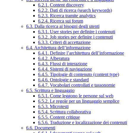
6.2.1. Content discovery
6.2.2. Dati di ricerca (search keywords)
6.2.3. Ricerca tramite analytics
6.2.4. Ricerca sui forum
6.3. Dalla ricerca ai bisogni degli utenti
6.3.1. User stories per definire i contenuti
6.3.2. Job stories per definire i contenuti
6.3.3. Criteri di accettazione
6.4. Architettura dell’informazione
6.4.1. Definire l’architettura dell’informazione
6.4.2. Alberatura
6.4.3. Flussi di interazione
6.4.4. Sistemi di navigazione
6.4.5. Tipologie di contenuto (content type)
6.4.6. Ontologie e standard
6.4.7. Vocabolari controllati e tassonomie
6.5. Scrittura e linguaggio
6.5.1. Come leggono le persone sul web
6.5.2. Le regole per un linguaggio semplice
6.5.3. Microtesti
6.5.4. Scrittura collaborativa
6.5.5. Content critique
6.5.6. Traduzione e localizzazione dei contenuti
6.6. Documenti