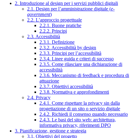
2. Introduzione al design per i servizi pubblici digitali
2.1. Design per l’amministrazione digitale (
e-
government
)
2.2. L’approccio progettuale
2.2.1. Buone pratiche
2.2.2. Principi
2.3. Accessibilità
2.3.1. Definizione
2.3.2. Accessibilità by design
2.3.3. Principi per l’accessibilità
2.3.4. Linee guida e criteri di successo
2.3.5. Come rilasciare una dichiarazione di
accessibilità
2.3.6. Meccanismo di feedback e procedura di
attuazione
2.3.7. Obiettivi accessibilità
2.3.8. Normativa e approfondimenti
2.4. Privacy
2.4.1. Come rispettare la privacy sin dalla
progettazione di un sito o servizio digitale
2.4.2. Richiedi il consenso quando necessario
2.4.3. Le basi del sito web: architettura,
informativa privacy, riferimenti DPO
3. Pianificazione, gestione e strategia
3.1. Obiettivi del progetto