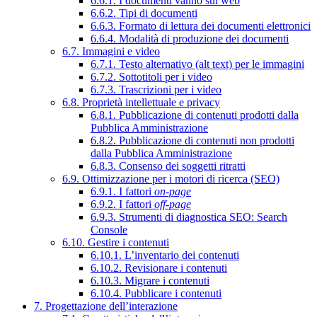
6.6.1. I documenti vanno sul web
6.6.2. Tipi di documenti
6.6.3. Formato di lettura dei documenti elettronici
6.6.4. Modalità di produzione dei documenti
6.7. Immagini e video
6.7.1. Testo alternativo (alt text) per le immagini
6.7.2. Sottotitoli per i video
6.7.3. Trascrizioni per i video
6.8. Proprietà intellettuale e privacy
6.8.1. Pubblicazione di contenuti prodotti dalla
Pubblica Amministrazione
6.8.2. Pubblicazione di contenuti non prodotti
dalla Pubblica Amministrazione
6.8.3. Consenso dei soggetti ritratti
6.9. Ottimizzazione per i motori di ricerca (SEO)
6.9.1. I fattori
on-page
6.9.2. I fattori
off-page
6.9.3. Strumenti di diagnostica SEO: Search
Console
6.10. Gestire i contenuti
6.10.1. L’inventario dei contenuti
6.10.2. Revisionare i contenuti
6.10.3. Migrare i contenuti
6.10.4. Pubblicare i contenuti
7. Progettazione dell’interazione