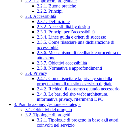
2.2. L’approccio progettuale
2.2.1. Buone pratiche
2.2.2. Principi
2.3. Accessibilità
2.3.1. Definizione
2.3.2. Accessibilità by design
2.3.3. Principi per l’accessibilità
2.3.4. Linee guida e criteri di successo
2.3.5. Come rilasciare una dichiarazione di
accessibilità
2.3.6. Meccanismo di feedback e procedura di
attuazione
2.3.7. Obiettivi accessibilità
2.3.8. Normativa e approfondimenti
2.4. Privacy
2.4.1. Come rispettare la privacy sin dalla
progettazione di un sito o servizio digitale
2.4.2. Richiedi il consenso quando necessario
2.4.3. Le basi del sito web: architettura,
informativa privacy, riferimenti DPO
3. Pianificazione, gestione e strategia
3.1. Obiettivi del progetto
3.2. Tipologie di progetti
3.2.1. Tipologie di progetto in base agli attori
coinvolti nel servizio