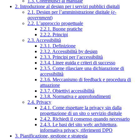
1.3. Contribuisci al manuale
2. Introduzione al design per i servizi pubblici digitali
2.1. Design per l’amministrazione digitale (
e-
government
)
2.2. L’approccio progettuale
2.2.1. Buone pratiche
2.2.2. Principi
2.3. Accessibilità
2.3.1. Definizione
2.3.2. Accessibilità by design
2.3.3. Principi per l’accessibilità
2.3.4. Linee guida e criteri di successo
2.3.5. Come rilasciare una dichiarazione di
accessibilità
2.3.6. Meccanismo di feedback e procedura di
attuazione
2.3.7. Obiettivi accessibilità
2.3.8. Normativa e approfondimenti
2.4. Privacy
2.4.1. Come rispettare la privacy sin dalla
progettazione di un sito o servizio digitale
2.4.2. Richiedi il consenso quando necessario
2.4.3. Le basi del sito web: architettura,
informativa privacy, riferimenti DPO
3. Pianificazione, gestione e strategia