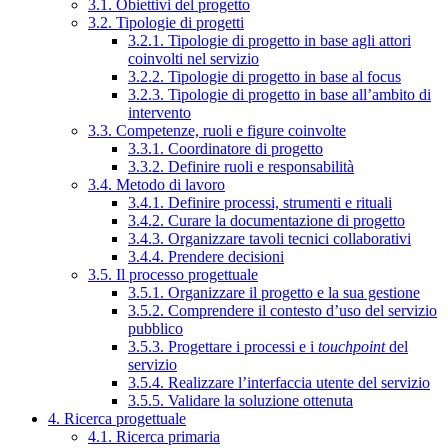
3.1. Obiettivi del progetto
3.2. Tipologie di progetti
3.2.1. Tipologie di progetto in base agli attori
coinvolti nel servizio
3.2.2. Tipologie di progetto in base al focus
3.2.3. Tipologie di progetto in base all’ambito di
intervento
3.3. Competenze, ruoli e figure coinvolte
3.3.1. Coordinatore di progetto
3.3.2. Definire ruoli e responsabilità
3.4. Metodo di lavoro
3.4.1. Definire processi, strumenti e rituali
3.4.2. Curare la documentazione di progetto
3.4.3. Organizzare tavoli tecnici collaborativi
3.4.4. Prendere decisioni
3.5. Il processo progettuale
3.5.1. Organizzare il progetto e la sua gestione
3.5.2. Comprendere il contesto d’uso del servizio
pubblico
3.5.3. Progettare i processi e i
touchpoint
del
servizio
3.5.4. Realizzare l’interfaccia utente del servizio
3.5.5. Validare la soluzione ottenuta
4. Ricerca progettuale
4.1. Ricerca primaria