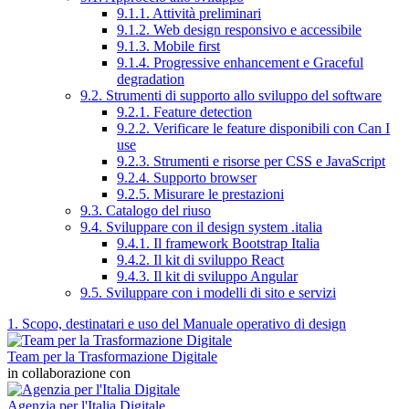
9.1.1. Attività preliminari
9.1.2. Web design responsivo e accessibile
9.1.3. Mobile first
9.1.4. Progressive enhancement e Graceful
degradation
9.2. Strumenti di supporto allo sviluppo del software
9.2.1. Feature detection
9.2.2. Verificare le feature disponibili con Can I
use
9.2.3. Strumenti e risorse per CSS e JavaScript
9.2.4. Supporto browser
9.2.5. Misurare le prestazioni
9.3. Catalogo del riuso
9.4. Sviluppare con il design system .italia
9.4.1. Il framework Bootstrap Italia
9.4.2. Il kit di sviluppo React
9.4.3. Il kit di sviluppo Angular
9.5. Sviluppare con i modelli di sito e servizi
1. Scopo, destinatari e uso del Manuale operativo di design
Team per la Trasformazione Digitale
in collaborazione con
Agenzia per l'Italia Digitale