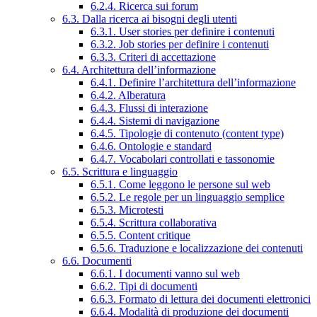
6.2.4. Ricerca sui forum
6.3. Dalla ricerca ai bisogni degli utenti
6.3.1. User stories per definire i contenuti
6.3.2. Job stories per definire i contenuti
6.3.3. Criteri di accettazione
6.4. Architettura dell’informazione
6.4.1. Definire l’architettura dell’informazione
6.4.2. Alberatura
6.4.3. Flussi di interazione
6.4.4. Sistemi di navigazione
6.4.5. Tipologie di contenuto (content type)
6.4.6. Ontologie e standard
6.4.7. Vocabolari controllati e tassonomie
6.5. Scrittura e linguaggio
6.5.1. Come leggono le persone sul web
6.5.2. Le regole per un linguaggio semplice
6.5.3. Microtesti
6.5.4. Scrittura collaborativa
6.5.5. Content critique
6.5.6. Traduzione e localizzazione dei contenuti
6.6. Documenti
6.6.1. I documenti vanno sul web
6.6.2. Tipi di documenti
6.6.3. Formato di lettura dei documenti elettronici
6.6.4. Modalità di produzione dei documenti