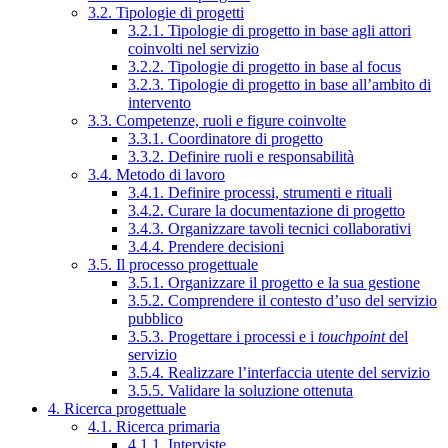
3.2. Tipologie di progetti
3.2.1. Tipologie di progetto in base agli attori
coinvolti nel servizio
3.2.2. Tipologie di progetto in base al focus
3.2.3. Tipologie di progetto in base all’ambito di
intervento
3.3. Competenze, ruoli e figure coinvolte
3.3.1. Coordinatore di progetto
3.3.2. Definire ruoli e responsabilità
3.4. Metodo di lavoro
3.4.1. Definire processi, strumenti e rituali
3.4.2. Curare la documentazione di progetto
3.4.3. Organizzare tavoli tecnici collaborativi
3.4.4. Prendere decisioni
3.5. Il processo progettuale
3.5.1. Organizzare il progetto e la sua gestione
3.5.2. Comprendere il contesto d’uso del servizio
pubblico
3.5.3. Progettare i processi e i
touchpoint
del
servizio
3.5.4. Realizzare l’interfaccia utente del servizio
3.5.5. Validare la soluzione ottenuta
4. Ricerca progettuale
4.1. Ricerca primaria
4.1.1. Interviste