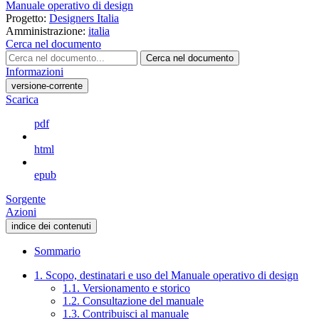
Manuale operativo di design
Progetto:
Designers Italia
Amministrazione:
italia
Cerca nel documento
Cerca nel documento
Informazioni
versione-corrente
Scarica
pdf
html
epub
Sorgente
Azioni
indice dei contenuti
Sommario
1. Scopo, destinatari e uso del Manuale operativo di design
1.1. Versionamento e storico
1.2. Consultazione del manuale
1.3. Contribuisci al manuale