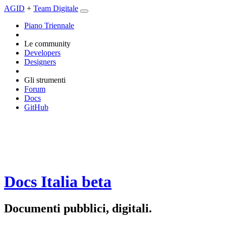
AGID
+
Team Digitale
Piano Triennale
Le community
Developers
Designers
Gli strumenti
Forum
Docs
GitHub
Docs Italia
beta
Documenti pubblici, digitali.