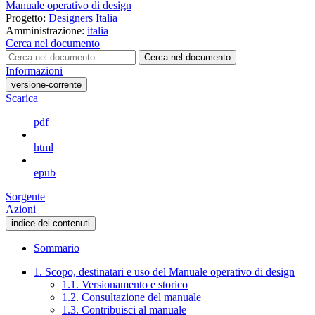
Manuale operativo di design
Progetto:
Designers Italia
Amministrazione:
italia
Cerca nel documento
Cerca nel documento
Informazioni
versione-corrente
Scarica
pdf
html
epub
Sorgente
Azioni
indice dei contenuti
Sommario
1. Scopo, destinatari e uso del Manuale operativo di design
1.1. Versionamento e storico
1.2. Consultazione del manuale
1.3. Contribuisci al manuale