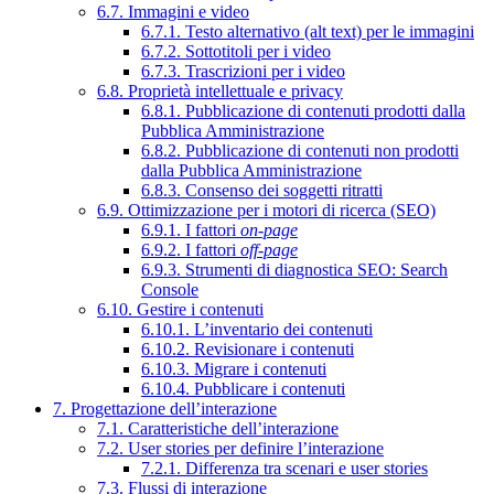
6.7. Immagini e video
6.7.1. Testo alternativo (alt text) per le immagini
6.7.2. Sottotitoli per i video
6.7.3. Trascrizioni per i video
6.8. Proprietà intellettuale e privacy
6.8.1. Pubblicazione di contenuti prodotti dalla
Pubblica Amministrazione
6.8.2. Pubblicazione di contenuti non prodotti
dalla Pubblica Amministrazione
6.8.3. Consenso dei soggetti ritratti
6.9. Ottimizzazione per i motori di ricerca (SEO)
6.9.1. I fattori
on-page
6.9.2. I fattori
off-page
6.9.3. Strumenti di diagnostica SEO: Search
Console
6.10. Gestire i contenuti
6.10.1. L’inventario dei contenuti
6.10.2. Revisionare i contenuti
6.10.3. Migrare i contenuti
6.10.4. Pubblicare i contenuti
7. Progettazione dell’interazione
7.1. Caratteristiche dell’interazione
7.2. User stories per definire l’interazione
7.2.1. Differenza tra scenari e user stories
7.3. Flussi di interazione