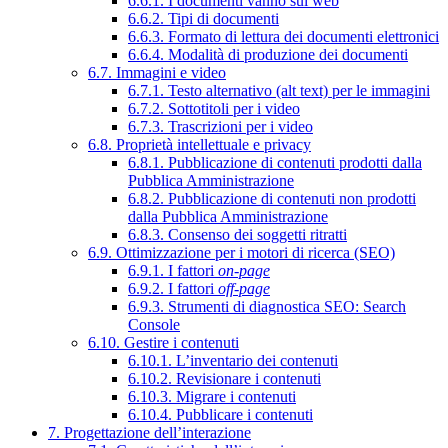
6.6.1. I documenti vanno sul web
6.6.2. Tipi di documenti
6.6.3. Formato di lettura dei documenti elettronici
6.6.4. Modalità di produzione dei documenti
6.7. Immagini e video
6.7.1. Testo alternativo (alt text) per le immagini
6.7.2. Sottotitoli per i video
6.7.3. Trascrizioni per i video
6.8. Proprietà intellettuale e privacy
6.8.1. Pubblicazione di contenuti prodotti dalla
Pubblica Amministrazione
6.8.2. Pubblicazione di contenuti non prodotti
dalla Pubblica Amministrazione
6.8.3. Consenso dei soggetti ritratti
6.9. Ottimizzazione per i motori di ricerca (SEO)
6.9.1. I fattori
on-page
6.9.2. I fattori
off-page
6.9.3. Strumenti di diagnostica SEO: Search
Console
6.10. Gestire i contenuti
6.10.1. L’inventario dei contenuti
6.10.2. Revisionare i contenuti
6.10.3. Migrare i contenuti
6.10.4. Pubblicare i contenuti
7. Progettazione dell’interazione