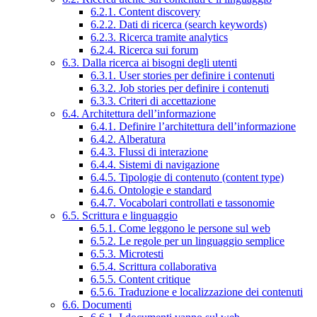
6.2.1. Content discovery
6.2.2. Dati di ricerca (search keywords)
6.2.3. Ricerca tramite analytics
6.2.4. Ricerca sui forum
6.3. Dalla ricerca ai bisogni degli utenti
6.3.1. User stories per definire i contenuti
6.3.2. Job stories per definire i contenuti
6.3.3. Criteri di accettazione
6.4. Architettura dell’informazione
6.4.1. Definire l’architettura dell’informazione
6.4.2. Alberatura
6.4.3. Flussi di interazione
6.4.4. Sistemi di navigazione
6.4.5. Tipologie di contenuto (content type)
6.4.6. Ontologie e standard
6.4.7. Vocabolari controllati e tassonomie
6.5. Scrittura e linguaggio
6.5.1. Come leggono le persone sul web
6.5.2. Le regole per un linguaggio semplice
6.5.3. Microtesti
6.5.4. Scrittura collaborativa
6.5.5. Content critique
6.5.6. Traduzione e localizzazione dei contenuti
6.6. Documenti