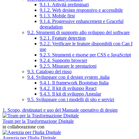
9.1.1. Attività preliminari
9.1.2. Web design responsivo e accessibile
9.1.3. Mobile first
9.1.4. Progressive enhancement e Graceful
degradation
9.2. Strumenti di supporto allo sviluppo del software
9.2.1. Feature detection
9.2.2. Verificare le feature disponibili con Can I
use
9.2.3. Strumenti e risorse per CSS e JavaScript
9.2.4. Supporto browser
9.2.5. Misurare le prestazioni
9.3. Catalogo del riuso
9.4. Sviluppare con il design system .italia
9.4.1. Il framework Bootstrap Italia
9.4.2. Il kit di sviluppo React
9.4.3. Il kit di sviluppo Angular
9.5. Sviluppare con i modelli di sito e servizi
1. Scopo, destinatari e uso del Manuale operativo di design
Team per la Trasformazione Digitale
in collaborazione con
Agenzia per l'Italia Digitale