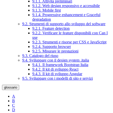
9.1.1. Attività preliminari
9.1.2. Web design responsivo e accessibile
9.1.3. Mobile first
9.1.4. Progressive enhancement e Graceful
degradation
9.2. Strumenti di supporto allo sviluppo del software
9.2.1. Feature detection
9.2.2. Verificare le feature disponibili con Can I
use
9.2.3. Strumenti e risorse per CSS e JavaScript
9.2.4. Supporto browser
9.2.5. Misurare le prestazioni
9.3. Catalogo del riuso
9.4. Sviluppare con il design system .italia
9.4.1. Il framework Bootstrap Italia
9.4.2. Il kit di sviluppo React
9.4.3. Il kit di sviluppo Angular
9.5. Sviluppare con i modelli di sito e servizi
glossario
A
B
C
D