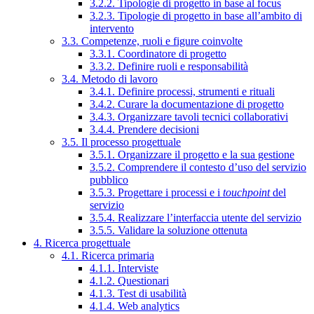
3.2.2. Tipologie di progetto in base al focus
3.2.3. Tipologie di progetto in base all’ambito di
intervento
3.3. Competenze, ruoli e figure coinvolte
3.3.1. Coordinatore di progetto
3.3.2. Definire ruoli e responsabilità
3.4. Metodo di lavoro
3.4.1. Definire processi, strumenti e rituali
3.4.2. Curare la documentazione di progetto
3.4.3. Organizzare tavoli tecnici collaborativi
3.4.4. Prendere decisioni
3.5. Il processo progettuale
3.5.1. Organizzare il progetto e la sua gestione
3.5.2. Comprendere il contesto d’uso del servizio
pubblico
3.5.3. Progettare i processi e i
touchpoint
del
servizio
3.5.4. Realizzare l’interfaccia utente del servizio
3.5.5. Validare la soluzione ottenuta
4. Ricerca progettuale
4.1. Ricerca primaria
4.1.1. Interviste
4.1.2. Questionari
4.1.3. Test di usabilità
4.1.4. Web analytics