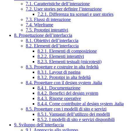
7.1. Caratteristiche dell’interazione
7.2. User stories per definire l’interazione
7.2.1. Differenza tra scenari e user stories
7.3. Flussi di interazione
7.4. Wireframe
7.5. Prototipi interattivi
8. Progettazione dell’interfaccia
8.1. Obiettivi dell’interfaccia
8.2. Elementi dell’interfaccia
8.2.1. Elementi di composizione
8.2.2. Elementi interattivi
8.2.3. Elementi testuali (microtesti)
8.3. Progettare e costruire in alta fedeltà
8.3.1. Layout di pagina
8.3.2. Prototipi in alta fedeltà
8.4. Progettare con il design system .italia
8.4.1. Documentazione
8.4.2. Benefici del design system
8.4.3. Risorse operative
8.4.4. Come contribuire al design system .italia
8.5. Progettare con i modelli di sito e servizi
8.5.1. Vantaggi dell’utilizzo dei modelli
8.5.2. I modelli di sito e servizi disponibili
9. Sviluppo dell’interfaccia
9.1. Approccio allo sviluppo