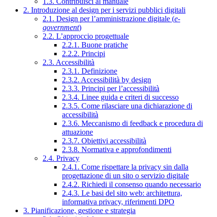
1.3. Contribuisci al manuale
2. Introduzione al design per i servizi pubblici digitali
2.1. Design per l’amministrazione digitale (
e-
government
)
2.2. L’approccio progettuale
2.2.1. Buone pratiche
2.2.2. Principi
2.3. Accessibilità
2.3.1. Definizione
2.3.2. Accessibilità by design
2.3.3. Principi per l’accessibilità
2.3.4. Linee guida e criteri di successo
2.3.5. Come rilasciare una dichiarazione di
accessibilità
2.3.6. Meccanismo di feedback e procedura di
attuazione
2.3.7. Obiettivi accessibilità
2.3.8. Normativa e approfondimenti
2.4. Privacy
2.4.1. Come rispettare la privacy sin dalla
progettazione di un sito o servizio digitale
2.4.2. Richiedi il consenso quando necessario
2.4.3. Le basi del sito web: architettura,
informativa privacy, riferimenti DPO
3. Pianificazione, gestione e strategia