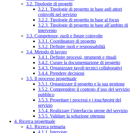
3.2. Tipologie di progetti
3.2.1. Tipologie di progetto in base agli attori
coinvolti nel servizio
3.2.2. Tipologie di progetto in base al focus
3.2.3. Tipologie di progetto in base all’ambito di
intervento
3.3. Competenze, ruoli e figure coinvolte
3.3.1. Coordinatore di progetto
3.3.2. Definire ruoli e responsabilità
3.4. Metodo di lavoro
3.4.1. Definire processi, strumenti e rituali
3.4.2. Curare la documentazione di progetto
3.4.3. Organizzare tavoli tecnici collaborativi
3.4.4. Prendere decisioni
3.5. Il processo progettuale
3.5.1. Organizzare il progetto e la sua gestione
3.5.2. Comprendere il contesto d’uso del servizio
pubblico
3.5.3. Progettare i processi e i
touchpoint
del
servizio
3.5.4. Realizzare l’interfaccia utente del servizio
3.5.5. Validare la soluzione ottenuta
4. Ricerca progettuale
4.1. Ricerca primaria
4.1.1. Interviste