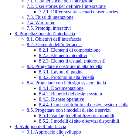
7.1. Caratteristiche dell’interazione
7.2. User stories per definire l’interazione
7.2.1. Differenza tra scenari e user stories
7.3. Flussi di interazione
7.4. Wireframe
7.5. Prototipi interattivi
8. Progettazione dell’interfaccia
8.1. Obiettivi dell’interfaccia
8.2. Elementi dell’interfaccia
8.2.1. Elementi di composizione
8.2.2. Elementi interattivi
8.2.3. Elementi testuali (microtesti)
8.3. Progettare e costruire in alta fedeltà
8.3.1. Layout di pagina
8.3.2. Prototipi in alta fedeltà
8.4. Progettare con il design system .italia
8.4.1. Documentazione
8.4.2. Benefici del design system
8.4.3. Risorse operative
8.4.4. Come contribuire al design system .italia
8.5. Progettare con i modelli di sito e servizi
8.5.1. Vantaggi dell’utilizzo dei modelli
8.5.2. I modelli di sito e servizi disponibili
9. Sviluppo dell’interfaccia
9.1. Approccio allo sviluppo