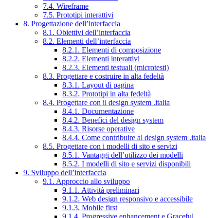
7.4. Wireframe
7.5. Prototipi interattivi
8. Progettazione dell’interfaccia
8.1. Obiettivi dell’interfaccia
8.2. Elementi dell’interfaccia
8.2.1. Elementi di composizione
8.2.2. Elementi interattivi
8.2.3. Elementi testuali (microtesti)
8.3. Progettare e costruire in alta fedeltà
8.3.1. Layout di pagina
8.3.2. Prototipi in alta fedeltà
8.4. Progettare con il design system .italia
8.4.1. Documentazione
8.4.2. Benefici del design system
8.4.3. Risorse operative
8.4.4. Come contribuire al design system .italia
8.5. Progettare con i modelli di sito e servizi
8.5.1. Vantaggi dell’utilizzo dei modelli
8.5.2. I modelli di sito e servizi disponibili
9. Sviluppo dell’interfaccia
9.1. Approccio allo sviluppo
9.1.1. Attività preliminari
9.1.2. Web design responsivo e accessibile
9.1.3. Mobile first
9.1.4. Progressive enhancement e Graceful