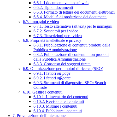
6.6.1. I documenti vanno sul web
6.6.2. Tipi di documenti
6.6.3. Formato di lettura dei documenti elettronici
6.6.4. Modalità di produzione dei documenti
6.7. Immagini e video
6.7.1. Testo alternativo (alt text) per le immagini
6.7.2. Sottotitoli per i video
6.7.3. Trascrizioni per i video
6.8. Proprietà intellettuale e privacy
6.8.1. Pubblicazione di contenuti prodotti dalla
Pubblica Amministrazione
6.8.2. Pubblicazione di contenuti non prodotti
dalla Pubblica Amministrazione
6.8.3. Consenso dei soggetti ritratti
6.9. Ottimizzazione per i motori di ricerca (SEO)
6.9.1. I fattori
on-page
6.9.2. I fattori
off-page
6.9.3. Strumenti di diagnostica SEO: Search
Console
6.10. Gestire i contenuti
6.10.1. L’inventario dei contenuti
6.10.2. Revisionare i contenuti
6.10.3. Migrare i contenuti
6.10.4. Pubblicare i contenuti
7. Progettazione dell’interazione