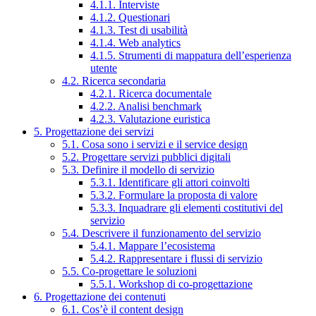
4.1.1. Interviste
4.1.2. Questionari
4.1.3. Test di usabilità
4.1.4. Web analytics
4.1.5. Strumenti di mappatura dell’esperienza
utente
4.2. Ricerca secondaria
4.2.1. Ricerca documentale
4.2.2. Analisi benchmark
4.2.3. Valutazione euristica
5. Progettazione dei servizi
5.1. Cosa sono i servizi e il service design
5.2. Progettare servizi pubblici digitali
5.3. Definire il modello di servizio
5.3.1. Identificare gli attori coinvolti
5.3.2. Formulare la proposta di valore
5.3.3. Inquadrare gli elementi costitutivi del
servizio
5.4. Descrivere il funzionamento del servizio
5.4.1. Mappare l’ecosistema
5.4.2. Rappresentare i flussi di servizio
5.5. Co-progettare le soluzioni
5.5.1. Workshop di co-progettazione
6. Progettazione dei contenuti
6.1. Cos’è il content design