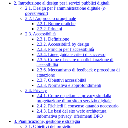
2. Introduzione al design per i servizi pubblici digitali
2.1. Design per l’amministrazione digitale (
e-
government
)
2.2. L’approccio progettuale
2.2.1. Buone pratiche
2.2.2. Principi
2.3. Accessibilità
2.3.1. Definizione
2.3.2. Accessibilità by design
2.3.3. Principi per l’accessibilità
2.3.4. Linee guida e criteri di successo
2.3.5. Come rilasciare una dichiarazione di
accessibilità
2.3.6. Meccanismo di feedback e procedura di
attuazione
2.3.7. Obiettivi accessibilità
2.3.8. Normativa e approfondimenti
2.4. Privacy
2.4.1. Come rispettare la privacy sin dalla
progettazione di un sito o servizio digitale
2.4.2. Richiedi il consenso quando necessario
2.4.3. Le basi del sito web: architettura,
informativa privacy, riferimenti DPO
3. Pianificazione, gestione e strategia
3.1. Obiettivi del progetto