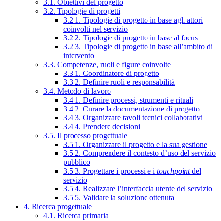
3.1. Obiettivi del progetto
3.2. Tipologie di progetti
3.2.1. Tipologie di progetto in base agli attori
coinvolti nel servizio
3.2.2. Tipologie di progetto in base al focus
3.2.3. Tipologie di progetto in base all’ambito di
intervento
3.3. Competenze, ruoli e figure coinvolte
3.3.1. Coordinatore di progetto
3.3.2. Definire ruoli e responsabilità
3.4. Metodo di lavoro
3.4.1. Definire processi, strumenti e rituali
3.4.2. Curare la documentazione di progetto
3.4.3. Organizzare tavoli tecnici collaborativi
3.4.4. Prendere decisioni
3.5. Il processo progettuale
3.5.1. Organizzare il progetto e la sua gestione
3.5.2. Comprendere il contesto d’uso del servizio
pubblico
3.5.3. Progettare i processi e i
touchpoint
del
servizio
3.5.4. Realizzare l’interfaccia utente del servizio
3.5.5. Validare la soluzione ottenuta
4. Ricerca progettuale
4.1. Ricerca primaria