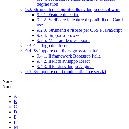
degradation
9.2. Strumenti di supporto allo sviluppo del software
9.2.1. Feature detection
9.2.2. Verificare le feature disponibili con Can I
use
9.2.3. Strumenti e risorse per CSS e JavaScript
9.2.4. Supporto browser
9.2.5. Misurare le prestazioni
9.3. Catalogo del riuso
9.4. Sviluppare con il design system .italia
9.4.1. Il framework Bootstrap Italia
9.4.2. Il kit di sviluppo React
9.4.3. Il kit di sviluppo Angular
9.5. Sviluppare con i modelli di sito e servizi
None
None
A
B
C
D
E
I
M