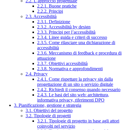
2.2. L’approccio progettuale
2.2.1. Buone pratiche
2.2.2. Principi
2.3. Accessibilità
2.3.1. Definizione
2.3.2. Accessibilità by design
2.3.3. Principi per l’accessibilità
2.3.4. Linee guida e criteri di successo
2.3.5. Come rilasciare una dichiarazione di
accessibilità
2.3.6. Meccanismo di feedback e procedura di
attuazione
2.3.7. Obiettivi accessibilità
2.3.8. Normativa e approfondimenti
2.4. Privacy
2.4.1. Come rispettare la privacy sin dalla
progettazione di un sito o servizio digitale
2.4.2. Richiedi il consenso quando necessario
2.4.3. Le basi del sito web: architettura,
informativa privacy, riferimenti DPO
3. Pianificazione, gestione e strategia
3.1. Obiettivi del progetto
3.2. Tipologie di progetti
3.2.1. Tipologie di progetto in base agli attori
coinvolti nel servizio