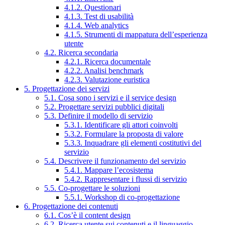
4.1.2. Questionari
4.1.3. Test di usabilità
4.1.4. Web analytics
4.1.5. Strumenti di mappatura dell’esperienza
utente
4.2. Ricerca secondaria
4.2.1. Ricerca documentale
4.2.2. Analisi benchmark
4.2.3. Valutazione euristica
5. Progettazione dei servizi
5.1. Cosa sono i servizi e il service design
5.2. Progettare servizi pubblici digitali
5.3. Definire il modello di servizio
5.3.1. Identificare gli attori coinvolti
5.3.2. Formulare la proposta di valore
5.3.3. Inquadrare gli elementi costitutivi del
servizio
5.4. Descrivere il funzionamento del servizio
5.4.1. Mappare l’ecosistema
5.4.2. Rappresentare i flussi di servizio
5.5. Co-progettare le soluzioni
5.5.1. Workshop di co-progettazione
6. Progettazione dei contenuti
6.1. Cos’è il content design
6.2. Ricerca utente sui contenuti e il linguaggio