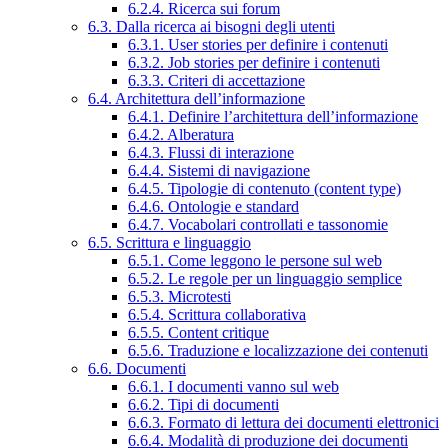
6.2.4. Ricerca sui forum
6.3. Dalla ricerca ai bisogni degli utenti
6.3.1. User stories per definire i contenuti
6.3.2. Job stories per definire i contenuti
6.3.3. Criteri di accettazione
6.4. Architettura dell’informazione
6.4.1. Definire l’architettura dell’informazione
6.4.2. Alberatura
6.4.3. Flussi di interazione
6.4.4. Sistemi di navigazione
6.4.5. Tipologie di contenuto (content type)
6.4.6. Ontologie e standard
6.4.7. Vocabolari controllati e tassonomie
6.5. Scrittura e linguaggio
6.5.1. Come leggono le persone sul web
6.5.2. Le regole per un linguaggio semplice
6.5.3. Microtesti
6.5.4. Scrittura collaborativa
6.5.5. Content critique
6.5.6. Traduzione e localizzazione dei contenuti
6.6. Documenti
6.6.1. I documenti vanno sul web
6.6.2. Tipi di documenti
6.6.3. Formato di lettura dei documenti elettronici
6.6.4. Modalità di produzione dei documenti