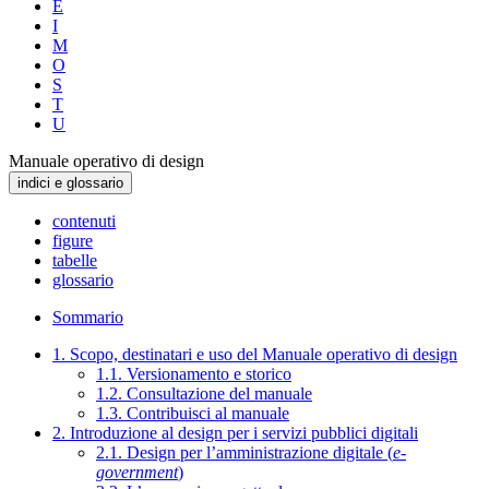
E
I
M
O
S
T
U
Manuale operativo di design
indici e glossario
contenuti
figure
tabelle
glossario
Sommario
1. Scopo, destinatari e uso del Manuale operativo di design
1.1. Versionamento e storico
1.2. Consultazione del manuale
1.3. Contribuisci al manuale
2. Introduzione al design per i servizi pubblici digitali
2.1. Design per l’amministrazione digitale (
e-
government
)