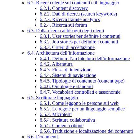
6.2. Ricerca utente sui contenuti e il linguaggio
6.2.1. Content discovery
6.2.2. Dati di ricerca (search keywords)
6.2.3. Ricerca tramite analytics
6.2.4. Ricerca sui forum
6.3. Dalla ricerca ai bisogni degli utenti
6.3.1. User stories per definire i contenuti
6.3.2. Job stories per definire i contenuti
6.3.3. Criteri di accettazione
6.4. Architettura dell’informazione
6.4.1. Definire l’architettura dell’informazione
6.4.2. Alberatura
6.4.3. Flussi di interazione
6.4.4. Sistemi di navigazione
6.4.5. Tipologie di contenuto (content type)
6.4.6. Ontologie e standard
6.4.7. Vocabolari controllati e tassonomie
6.5. Scrittura e linguaggio
6.5.1. Come leggono le persone sul web
6.5.2. Le regole per un linguaggio semplice
6.5.3. Microtesti
6.5.4. Scrittura collaborativa
6.5.5. Content critique
6.5.6. Traduzione e localizzazione dei contenuti
6.6. Documenti