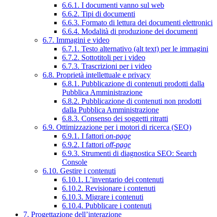
6.6.1. I documenti vanno sul web
6.6.2. Tipi di documenti
6.6.3. Formato di lettura dei documenti elettronici
6.6.4. Modalità di produzione dei documenti
6.7. Immagini e video
6.7.1. Testo alternativo (alt text) per le immagini
6.7.2. Sottotitoli per i video
6.7.3. Trascrizioni per i video
6.8. Proprietà intellettuale e privacy
6.8.1. Pubblicazione di contenuti prodotti dalla
Pubblica Amministrazione
6.8.2. Pubblicazione di contenuti non prodotti
dalla Pubblica Amministrazione
6.8.3. Consenso dei soggetti ritratti
6.9. Ottimizzazione per i motori di ricerca (SEO)
6.9.1. I fattori
on-page
6.9.2. I fattori
off-page
6.9.3. Strumenti di diagnostica SEO: Search
Console
6.10. Gestire i contenuti
6.10.1. L’inventario dei contenuti
6.10.2. Revisionare i contenuti
6.10.3. Migrare i contenuti
6.10.4. Pubblicare i contenuti
7. Progettazione dell’interazione