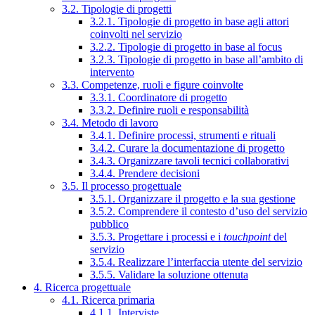
3.2. Tipologie di progetti
3.2.1. Tipologie di progetto in base agli attori
coinvolti nel servizio
3.2.2. Tipologie di progetto in base al focus
3.2.3. Tipologie di progetto in base all’ambito di
intervento
3.3. Competenze, ruoli e figure coinvolte
3.3.1. Coordinatore di progetto
3.3.2. Definire ruoli e responsabilità
3.4. Metodo di lavoro
3.4.1. Definire processi, strumenti e rituali
3.4.2. Curare la documentazione di progetto
3.4.3. Organizzare tavoli tecnici collaborativi
3.4.4. Prendere decisioni
3.5. Il processo progettuale
3.5.1. Organizzare il progetto e la sua gestione
3.5.2. Comprendere il contesto d’uso del servizio
pubblico
3.5.3. Progettare i processi e i
touchpoint
del
servizio
3.5.4. Realizzare l’interfaccia utente del servizio
3.5.5. Validare la soluzione ottenuta
4. Ricerca progettuale
4.1. Ricerca primaria
4.1.1. Interviste