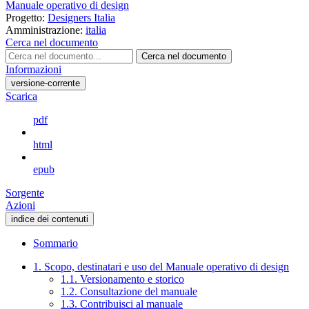
Manuale operativo di design
Progetto:
Designers Italia
Amministrazione:
italia
Cerca nel documento
Cerca nel documento
Informazioni
versione-corrente
Scarica
pdf
html
epub
Sorgente
Azioni
indice dei contenuti
Sommario
1. Scopo, destinatari e uso del Manuale operativo di design
1.1. Versionamento e storico
1.2. Consultazione del manuale
1.3. Contribuisci al manuale