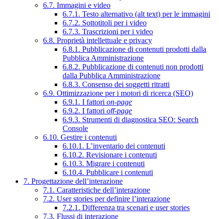
6.7. Immagini e video
6.7.1. Testo alternativo (alt text) per le immagini
6.7.2. Sottotitoli per i video
6.7.3. Trascrizioni per i video
6.8. Proprietà intellettuale e privacy
6.8.1. Pubblicazione di contenuti prodotti dalla
Pubblica Amministrazione
6.8.2. Pubblicazione di contenuti non prodotti
dalla Pubblica Amministrazione
6.8.3. Consenso dei soggetti ritratti
6.9. Ottimizzazione per i motori di ricerca (SEO)
6.9.1. I fattori
on-page
6.9.2. I fattori
off-page
6.9.3. Strumenti di diagnostica SEO: Search
Console
6.10. Gestire i contenuti
6.10.1. L’inventario dei contenuti
6.10.2. Revisionare i contenuti
6.10.3. Migrare i contenuti
6.10.4. Pubblicare i contenuti
7. Progettazione dell’interazione
7.1. Caratteristiche dell’interazione
7.2. User stories per definire l’interazione
7.2.1. Differenza tra scenari e user stories
7.3. Flussi di interazione