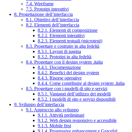
7.4. Wireframe
7.5. Prototipi interattivi
8. Progettazione dell’interfaccia
8.1. Obiettivi dell’interfaccia
8.2. Elementi dell’interfaccia
8.2.1. Elementi di composizione
8.2.2. Elementi interattivi
8.2.3. Elementi testuali (microtesti)
8.3. Progettare e costruire in alta fedeltà
8.3.1. Layout di pagina
8.3.2. Prototipi in alta fedeltà
8.4. Progettare con il design system .italia
8.4.1. Documentazione
8.4.2. Benefici del design system
8.4.3. Risorse operative
8.4.4. Come contribuire al design system .italia
8.5. Progettare con i modelli di sito e servizi
8.5.1. Vantaggi dell’utilizzo dei modelli
8.5.2. I modelli di sito e servizi disponibili
9. Sviluppo dell’interfaccia
9.1. Approccio allo sviluppo
9.1.1. Attività preliminari
9.1.2. Web design responsivo e accessibile
9.1.3. Mobile first
9.1.4. Progressive enhancement e Graceful