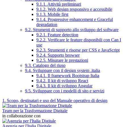
9.1.1. Attività preliminari
9.1.2. Web design responsivo e accessibile
9.1.3. Mobile first
9.1.4. Progressive enhancement e Graceful
degradation
9.2. Strumenti di supporto allo sviluppo del software
9.2.1. Feature detection
9.2.2. Verificare le feature disponibili con Can I
use
9.2.3. Strumenti e risorse per CSS e JavaScript
9.2.4. Supporto browser
9.2.5. Misurare le prestazioni
9.3. Catalogo del riuso
9.4. Sviluppare con il design system .italia
9.4.1. Il framework Bootstrap Italia
9.4.2. Il kit di sviluppo React
9.4.3. Il kit di sviluppo Angular
9.5. Sviluppare con i modelli di sito e servizi
1. Scopo, destinatari e uso del Manuale operativo di design
Team per la Trasformazione Digitale
in collaborazione con
Agenzia per l'Italia Digitale