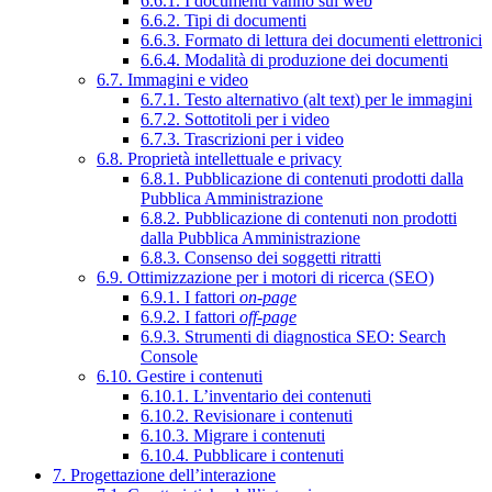
6.6.1. I documenti vanno sul web
6.6.2. Tipi di documenti
6.6.3. Formato di lettura dei documenti elettronici
6.6.4. Modalità di produzione dei documenti
6.7. Immagini e video
6.7.1. Testo alternativo (alt text) per le immagini
6.7.2. Sottotitoli per i video
6.7.3. Trascrizioni per i video
6.8. Proprietà intellettuale e privacy
6.8.1. Pubblicazione di contenuti prodotti dalla
Pubblica Amministrazione
6.8.2. Pubblicazione di contenuti non prodotti
dalla Pubblica Amministrazione
6.8.3. Consenso dei soggetti ritratti
6.9. Ottimizzazione per i motori di ricerca (SEO)
6.9.1. I fattori
on-page
6.9.2. I fattori
off-page
6.9.3. Strumenti di diagnostica SEO: Search
Console
6.10. Gestire i contenuti
6.10.1. L’inventario dei contenuti
6.10.2. Revisionare i contenuti
6.10.3. Migrare i contenuti
6.10.4. Pubblicare i contenuti
7. Progettazione dell’interazione