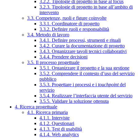
3.2.2. Tipologie di progetto in base al focus
3.2.3. Tipologie di progetto in base all’ambito di
intervento
3.3. Competenze, ruoli e figure coinvolte
3.3.1. Coordinatore di progetto
3.3.2. Definire ruoli e responsabilità
3.4. Metodo di lavoro
3.4.1. Definire processi, strumenti e rituali
3.4.2. Curare la documentazione di progetto
3.4.3. Organizzare tavoli tecnici collaborativi
3.4.4. Prendere decisioni
3.5. Il processo progettuale
3.5.1. Organizzare il progetto e la sua gestione
3.5.2. Comprendere il contesto d’uso del servizio
pubblico
3.5.3. Progettare i processi e i
touchpoint
del
servizio
3.5.4. Realizzare l’interfaccia utente del servizio
3.5.5. Validare la soluzione ottenuta
4. Ricerca progettuale
4.1. Ricerca primaria
4.1.1. Interviste
4.1.2. Questionari
4.1.3. Test di usabilità
4.1.4. Web analytics