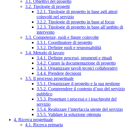
3.1. Obiettivi del progetto
3.2. Tipologie di progetti
3.2.1. Tipologie di progetto in base agli attori
coinvolti nel servizio
3.2.2. Tipologie di progetto in base al focus
3.2.3. Tipologie di progetto in base all’ambito di
intervento
3.3. Competenze, ruoli e figure coinvolte
3.3.1. Coordinatore di progetto
3.3.2. Definire ruoli e responsabilità
3.4. Metodo di lavoro
3.4.1. Definire processi, strumenti e rituali
3.4.2. Curare la documentazione di progetto
3.4.3. Organizzare tavoli tecnici collaborativi
3.4.4. Prendere decisioni
3.5. Il processo progettuale
3.5.1. Organizzare il progetto e la sua gestione
3.5.2. Comprendere il contesto d’uso del servizio
pubblico
3.5.3. Progettare i processi e i
touchpoint
del
servizio
3.5.4. Realizzare l’interfaccia utente del servizio
3.5.5. Validare la soluzione ottenuta
4. Ricerca progettuale
4.1. Ricerca primaria