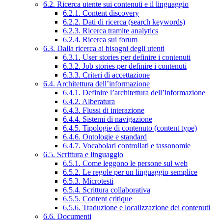
6.2. Ricerca utente sui contenuti e il linguaggio
6.2.1. Content discovery
6.2.2. Dati di ricerca (search keywords)
6.2.3. Ricerca tramite analytics
6.2.4. Ricerca sui forum
6.3. Dalla ricerca ai bisogni degli utenti
6.3.1. User stories per definire i contenuti
6.3.2. Job stories per definire i contenuti
6.3.3. Criteri di accettazione
6.4. Architettura dell’informazione
6.4.1. Definire l’architettura dell’informazione
6.4.2. Alberatura
6.4.3. Flussi di interazione
6.4.4. Sistemi di navigazione
6.4.5. Tipologie di contenuto (content type)
6.4.6. Ontologie e standard
6.4.7. Vocabolari controllati e tassonomie
6.5. Scrittura e linguaggio
6.5.1. Come leggono le persone sul web
6.5.2. Le regole per un linguaggio semplice
6.5.3. Microtesti
6.5.4. Scrittura collaborativa
6.5.5. Content critique
6.5.6. Traduzione e localizzazione dei contenuti
6.6. Documenti