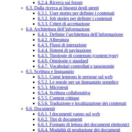
6.2.4. Ricerca sui forum
6.3. Dalla ricerca ai bisogni degli utenti
6.3.1. User stories per definire i contenuti
6.3.2. Job stories per definire i contenuti
6.3.3. Criteri di accettazione
6.4. Architettura dell’informazione
6.4.1. Definire l’architettura dell’informazione
6.4.2. Alberatura
6.4.3. Flussi di interazione
6.4.4. Sistemi di navigazione
6.4.5. Tipologie di contenuto (content type)
6.4.6. Ontologie e standard
6.4.7. Vocabolari controllati e tassonomie
6.5. Scrittura e linguaggio
6.5.1. Come leggono le persone sul web
6.5.2. Le regole per un linguaggio semplice
6.5.3. Microtesti
6.5.4. Scrittura collaborativa
6.5.5. Content critique
6.5.6. Traduzione e localizzazione dei contenuti
6.6. Documenti
6.6.1. I documenti vanno sul web
6.6.2. Tipi di documenti
6.6.3. Formato di lettura dei documenti elettronici
6.6.4. Modalità di produzione dei documenti