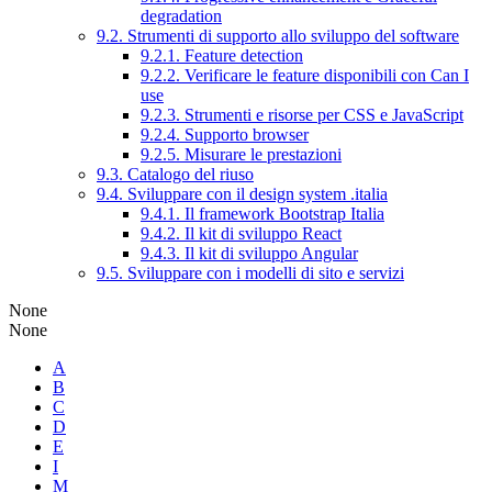
degradation
9.2. Strumenti di supporto allo sviluppo del software
9.2.1. Feature detection
9.2.2. Verificare le feature disponibili con Can I
use
9.2.3. Strumenti e risorse per CSS e JavaScript
9.2.4. Supporto browser
9.2.5. Misurare le prestazioni
9.3. Catalogo del riuso
9.4. Sviluppare con il design system .italia
9.4.1. Il framework Bootstrap Italia
9.4.2. Il kit di sviluppo React
9.4.3. Il kit di sviluppo Angular
9.5. Sviluppare con i modelli di sito e servizi
None
None
A
B
C
D
E
I
M