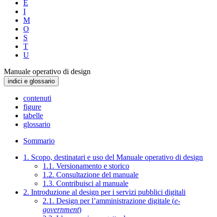
E
I
M
O
S
T
U
Manuale operativo di design
indici e glossario
contenuti
figure
tabelle
glossario
Sommario
1. Scopo, destinatari e uso del Manuale operativo di design
1.1. Versionamento e storico
1.2. Consultazione del manuale
1.3. Contribuisci al manuale
2. Introduzione al design per i servizi pubblici digitali
2.1. Design per l’amministrazione digitale (
e-
government
)