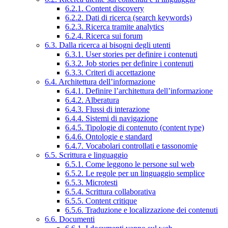
6.2.1. Content discovery
6.2.2. Dati di ricerca (search keywords)
6.2.3. Ricerca tramite analytics
6.2.4. Ricerca sui forum
6.3. Dalla ricerca ai bisogni degli utenti
6.3.1. User stories per definire i contenuti
6.3.2. Job stories per definire i contenuti
6.3.3. Criteri di accettazione
6.4. Architettura dell’informazione
6.4.1. Definire l’architettura dell’informazione
6.4.2. Alberatura
6.4.3. Flussi di interazione
6.4.4. Sistemi di navigazione
6.4.5. Tipologie di contenuto (content type)
6.4.6. Ontologie e standard
6.4.7. Vocabolari controllati e tassonomie
6.5. Scrittura e linguaggio
6.5.1. Come leggono le persone sul web
6.5.2. Le regole per un linguaggio semplice
6.5.3. Microtesti
6.5.4. Scrittura collaborativa
6.5.5. Content critique
6.5.6. Traduzione e localizzazione dei contenuti
6.6. Documenti