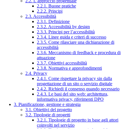
2.2. L’approccio progettuale
2.2.1. Buone pratiche
2.2.2. Principi
2.3. Accessibilità
2.3.1. Definizione
2.3.2. Accessibilità by design
2.3.3. Principi per l’accessibilità
2.3.4. Linee guida e criteri di successo
2.3.5. Come rilasciare una dichiarazione di
accessibilità
2.3.6. Meccanismo di feedback e procedura di
attuazione
2.3.7. Obiettivi accessibilità
2.3.8. Normativa e approfondimenti
2.4. Privacy
2.4.1. Come rispettare la privacy sin dalla
progettazione di un sito o servizio digitale
2.4.2. Richiedi il consenso quando necessario
2.4.3. Le basi del sito web: architettura,
informativa privacy, riferimenti DPO
3. Pianificazione, gestione e strategia
3.1. Obiettivi del progetto
3.2. Tipologie di progetti
3.2.1. Tipologie di progetto in base agli attori
coinvolti nel servizio