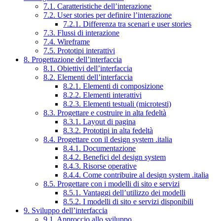
7.1. Caratteristiche dell’interazione
7.2. User stories per definire l’interazione
7.2.1. Differenza tra scenari e user stories
7.3. Flussi di interazione
7.4. Wireframe
7.5. Prototipi interattivi
8. Progettazione dell’interfaccia
8.1. Obiettivi dell’interfaccia
8.2. Elementi dell’interfaccia
8.2.1. Elementi di composizione
8.2.2. Elementi interattivi
8.2.3. Elementi testuali (microtesti)
8.3. Progettare e costruire in alta fedeltà
8.3.1. Layout di pagina
8.3.2. Prototipi in alta fedeltà
8.4. Progettare con il design system .italia
8.4.1. Documentazione
8.4.2. Benefici del design system
8.4.3. Risorse operative
8.4.4. Come contribuire al design system .italia
8.5. Progettare con i modelli di sito e servizi
8.5.1. Vantaggi dell’utilizzo dei modelli
8.5.2. I modelli di sito e servizi disponibili
9. Sviluppo dell’interfaccia
9.1. Approccio allo sviluppo