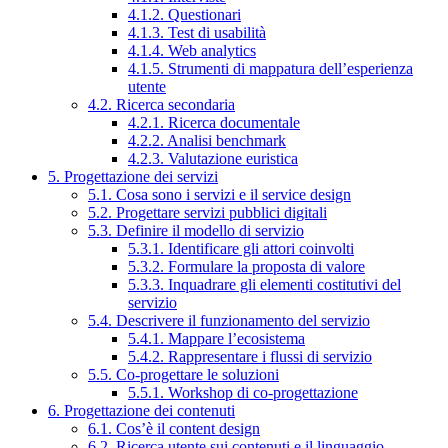
4.1.2. Questionari
4.1.3. Test di usabilità
4.1.4. Web analytics
4.1.5. Strumenti di mappatura dell’esperienza
utente
4.2. Ricerca secondaria
4.2.1. Ricerca documentale
4.2.2. Analisi benchmark
4.2.3. Valutazione euristica
5. Progettazione dei servizi
5.1. Cosa sono i servizi e il service design
5.2. Progettare servizi pubblici digitali
5.3. Definire il modello di servizio
5.3.1. Identificare gli attori coinvolti
5.3.2. Formulare la proposta di valore
5.3.3. Inquadrare gli elementi costitutivi del
servizio
5.4. Descrivere il funzionamento del servizio
5.4.1. Mappare l’ecosistema
5.4.2. Rappresentare i flussi di servizio
5.5. Co-progettare le soluzioni
5.5.1. Workshop di co-progettazione
6. Progettazione dei contenuti
6.1. Cos’è il content design
6.2. Ricerca utente sui contenuti e il linguaggio