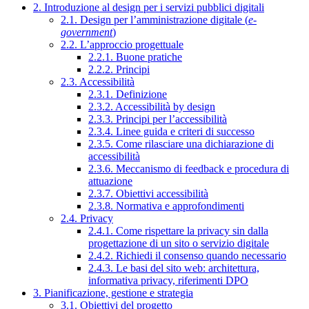
2. Introduzione al design per i servizi pubblici digitali
2.1. Design per l’amministrazione digitale (
e-
government
)
2.2. L’approccio progettuale
2.2.1. Buone pratiche
2.2.2. Principi
2.3. Accessibilità
2.3.1. Definizione
2.3.2. Accessibilità by design
2.3.3. Principi per l’accessibilità
2.3.4. Linee guida e criteri di successo
2.3.5. Come rilasciare una dichiarazione di
accessibilità
2.3.6. Meccanismo di feedback e procedura di
attuazione
2.3.7. Obiettivi accessibilità
2.3.8. Normativa e approfondimenti
2.4. Privacy
2.4.1. Come rispettare la privacy sin dalla
progettazione di un sito o servizio digitale
2.4.2. Richiedi il consenso quando necessario
2.4.3. Le basi del sito web: architettura,
informativa privacy, riferimenti DPO
3. Pianificazione, gestione e strategia
3.1. Obiettivi del progetto