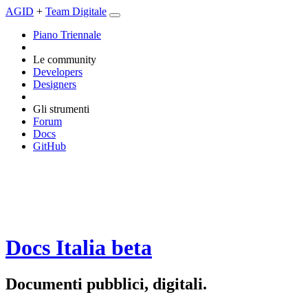
AGID
+
Team Digitale
Piano Triennale
Le community
Developers
Designers
Gli strumenti
Forum
Docs
GitHub
Docs Italia
beta
Documenti pubblici, digitali.