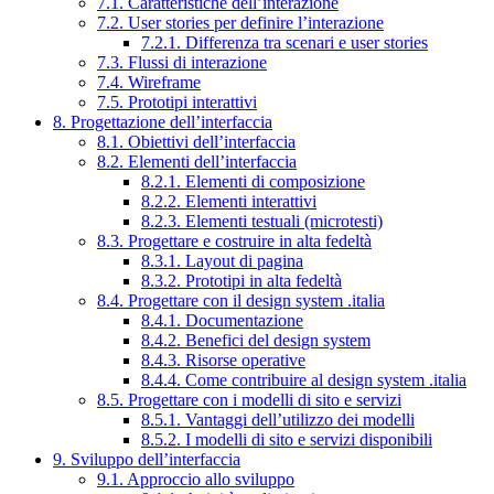
7.1. Caratteristiche dell’interazione
7.2. User stories per definire l’interazione
7.2.1. Differenza tra scenari e user stories
7.3. Flussi di interazione
7.4. Wireframe
7.5. Prototipi interattivi
8. Progettazione dell’interfaccia
8.1. Obiettivi dell’interfaccia
8.2. Elementi dell’interfaccia
8.2.1. Elementi di composizione
8.2.2. Elementi interattivi
8.2.3. Elementi testuali (microtesti)
8.3. Progettare e costruire in alta fedeltà
8.3.1. Layout di pagina
8.3.2. Prototipi in alta fedeltà
8.4. Progettare con il design system .italia
8.4.1. Documentazione
8.4.2. Benefici del design system
8.4.3. Risorse operative
8.4.4. Come contribuire al design system .italia
8.5. Progettare con i modelli di sito e servizi
8.5.1. Vantaggi dell’utilizzo dei modelli
8.5.2. I modelli di sito e servizi disponibili
9. Sviluppo dell’interfaccia
9.1. Approccio allo sviluppo