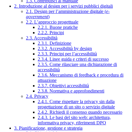
1.3. Contribuisci al manuale
2. Introduzione al design per i servizi pubblici digitali
2.1. Design per l’amministrazione digitale (
e-
government
)
2.2. L’approccio progettuale
2.2.1. Buone pratiche
2.2.2. Principi
2.3. Accessibilità
2.3.1. Definizione
2.3.2. Accessibilità by design
2.3.3. Principi per l’accessibilità
2.3.4. Linee guida e criteri di successo
2.3.5. Come rilasciare una dichiarazione di
accessibilità
2.3.6. Meccanismo di feedback e procedura di
attuazione
2.3.7. Obiettivi accessibilità
2.3.8. Normativa e approfondimenti
2.4. Privacy
2.4.1. Come rispettare la privacy sin dalla
progettazione di un sito o servizio digitale
2.4.2. Richiedi il consenso quando necessario
2.4.3. Le basi del sito web: architettura,
informativa privacy, riferimenti DPO
3. Pianificazione, gestione e strategia