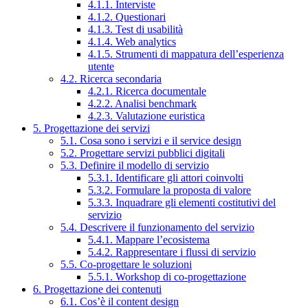
4.1.1. Interviste
4.1.2. Questionari
4.1.3. Test di usabilità
4.1.4. Web analytics
4.1.5. Strumenti di mappatura dell’esperienza
utente
4.2. Ricerca secondaria
4.2.1. Ricerca documentale
4.2.2. Analisi benchmark
4.2.3. Valutazione euristica
5. Progettazione dei servizi
5.1. Cosa sono i servizi e il service design
5.2. Progettare servizi pubblici digitali
5.3. Definire il modello di servizio
5.3.1. Identificare gli attori coinvolti
5.3.2. Formulare la proposta di valore
5.3.3. Inquadrare gli elementi costitutivi del
servizio
5.4. Descrivere il funzionamento del servizio
5.4.1. Mappare l’ecosistema
5.4.2. Rappresentare i flussi di servizio
5.5. Co-progettare le soluzioni
5.5.1. Workshop di co-progettazione
6. Progettazione dei contenuti
6.1. Cos’è il content design