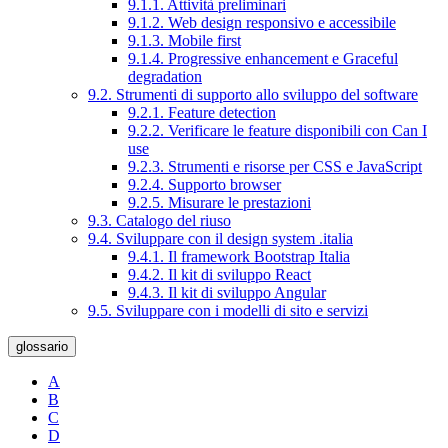
9.1.1. Attività preliminari
9.1.2. Web design responsivo e accessibile
9.1.3. Mobile first
9.1.4. Progressive enhancement e Graceful
degradation
9.2. Strumenti di supporto allo sviluppo del software
9.2.1. Feature detection
9.2.2. Verificare le feature disponibili con Can I
use
9.2.3. Strumenti e risorse per CSS e JavaScript
9.2.4. Supporto browser
9.2.5. Misurare le prestazioni
9.3. Catalogo del riuso
9.4. Sviluppare con il design system .italia
9.4.1. Il framework Bootstrap Italia
9.4.2. Il kit di sviluppo React
9.4.3. Il kit di sviluppo Angular
9.5. Sviluppare con i modelli di sito e servizi
glossario
A
B
C
D