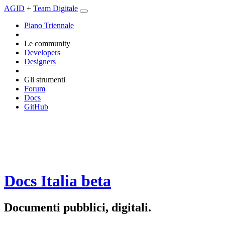
AGID
+
Team Digitale
Piano Triennale
Le community
Developers
Designers
Gli strumenti
Forum
Docs
GitHub
Docs Italia
beta
Documenti pubblici, digitali.