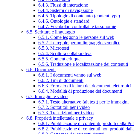
6.4.3. Flussi di interazione
6.4.4. Sistemi di navigazione
6.4.5. Tipologie di contenuto (content type)
6.4.6. Ontologie e standard
6.4.7. Vocabolari controllati e tassonomie
6.5. Scrittura e linguaggio
6.5.1. Come leggono le persone sul web
6.5.2. Le regole per un linguaggio semplice
6.5.3. Microtesti
6.5.4. Scrittura collaborativa
6.5.5. Content critique
6.5.6. Traduzione e localizzazione dei contenuti
6.6. Documenti
6.6.1. I documenti vanno sul web
6.6.2. Tipi di documenti
6.6.3. Formato di lettura dei documenti elettronici
6.6.4. Modalità di produzione dei documenti
6.7. Immagini e video
6.7.1. Testo alternativo (alt text) per le immagini
6.7.2. Sottotitoli per i video
6.7.3. Trascrizioni per i video
6.8. Proprietà intellettuale e privacy
6.8.1. Pubblicazione di contenuti prodotti dalla P
6.8.2. Pubblicazione di contenuti non prodotti dal