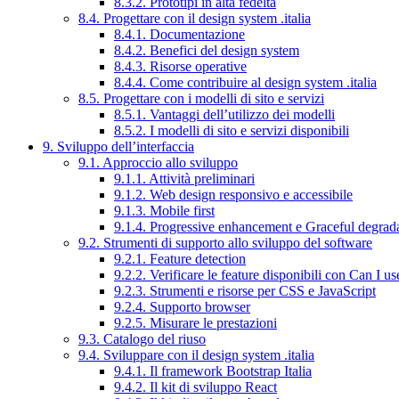
8.3.2. Prototipi in alta fedeltà
8.4. Progettare con il design system .italia
8.4.1. Documentazione
8.4.2. Benefici del design system
8.4.3. Risorse operative
8.4.4. Come contribuire al design system .italia
8.5. Progettare con i modelli di sito e servizi
8.5.1. Vantaggi dell’utilizzo dei modelli
8.5.2. I modelli di sito e servizi disponibili
9. Sviluppo dell’interfaccia
9.1. Approccio allo sviluppo
9.1.1. Attività preliminari
9.1.2. Web design responsivo e accessibile
9.1.3. Mobile first
9.1.4. Progressive enhancement e Graceful degrad
9.2. Strumenti di supporto allo sviluppo del software
9.2.1. Feature detection
9.2.2. Verificare le feature disponibili con Can I us
9.2.3. Strumenti e risorse per CSS e JavaScript
9.2.4. Supporto browser
9.2.5. Misurare le prestazioni
9.3. Catalogo del riuso
9.4. Sviluppare con il design system .italia
9.4.1. Il framework Bootstrap Italia
9.4.2. Il kit di sviluppo React