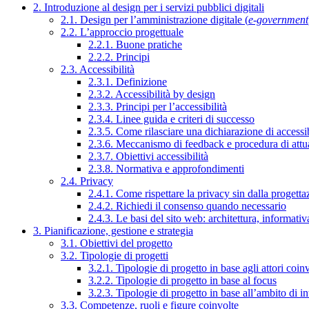
2. Introduzione al design per i servizi pubblici digitali
2.1. Design per l’amministrazione digitale (
e-government
2.2. L’approccio progettuale
2.2.1. Buone pratiche
2.2.2. Principi
2.3. Accessibilità
2.3.1. Definizione
2.3.2. Accessibilità by design
2.3.3. Principi per l’accessibilità
2.3.4. Linee guida e criteri di successo
2.3.5. Come rilasciare una dichiarazione di accessib
2.3.6. Meccanismo di feedback e procedura di attu
2.3.7. Obiettivi accessibilità
2.3.8. Normativa e approfondimenti
2.4. Privacy
2.4.1. Come rispettare la privacy sin dalla progettaz
2.4.2. Richiedi il consenso quando necessario
2.4.3. Le basi del sito web: architettura, informati
3. Pianificazione, gestione e strategia
3.1. Obiettivi del progetto
3.2. Tipologie di progetti
3.2.1. Tipologie di progetto in base agli attori coinv
3.2.2. Tipologie di progetto in base al focus
3.2.3. Tipologie di progetto in base all’ambito di i
3.3. Competenze, ruoli e figure coinvolte