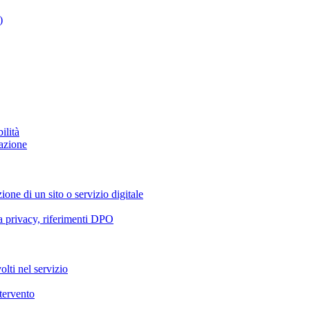
)
ilità
azione
ione di un sito o servizio digitale
va privacy, riferimenti DPO
olti nel servizio
ntervento