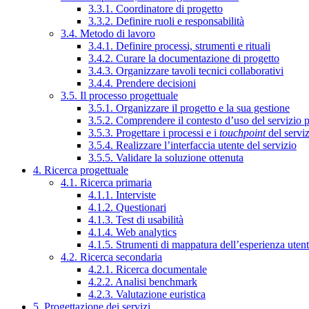
3.3.1. Coordinatore di progetto
3.3.2. Definire ruoli e responsabilità
3.4. Metodo di lavoro
3.4.1. Definire processi, strumenti e rituali
3.4.2. Curare la documentazione di progetto
3.4.3. Organizzare tavoli tecnici collaborativi
3.4.4. Prendere decisioni
3.5. Il processo progettuale
3.5.1. Organizzare il progetto e la sua gestione
3.5.2. Comprendere il contesto d’uso del servizio 
3.5.3. Progettare i processi e i
touchpoint
del servi
3.5.4. Realizzare l’interfaccia utente del servizio
3.5.5. Validare la soluzione ottenuta
4. Ricerca progettuale
4.1. Ricerca primaria
4.1.1. Interviste
4.1.2. Questionari
4.1.3. Test di usabilità
4.1.4. Web analytics
4.1.5. Strumenti di mappatura dell’esperienza uten
4.2. Ricerca secondaria
4.2.1. Ricerca documentale
4.2.2. Analisi benchmark
4.2.3. Valutazione euristica
5. Progettazione dei servizi