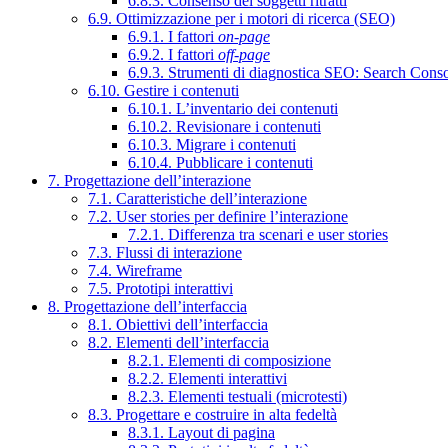
6.8.3. Consenso dei soggetti ritratti
6.9. Ottimizzazione per i motori di ricerca (SEO)
6.9.1. I fattori
on-page
6.9.2. I fattori
off-page
6.9.3. Strumenti di diagnostica SEO: Search Cons
6.10. Gestire i contenuti
6.10.1. L’inventario dei contenuti
6.10.2. Revisionare i contenuti
6.10.3. Migrare i contenuti
6.10.4. Pubblicare i contenuti
7. Progettazione dell’interazione
7.1. Caratteristiche dell’interazione
7.2. User stories per definire l’interazione
7.2.1. Differenza tra scenari e user stories
7.3. Flussi di interazione
7.4. Wireframe
7.5. Prototipi interattivi
8. Progettazione dell’interfaccia
8.1. Obiettivi dell’interfaccia
8.2. Elementi dell’interfaccia
8.2.1. Elementi di composizione
8.2.2. Elementi interattivi
8.2.3. Elementi testuali (microtesti)
8.3. Progettare e costruire in alta fedeltà
8.3.1. Layout di pagina