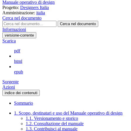
Manuale operativo di design
Progetto:
Designers Italia
Amministrazione:
italia
Cerca nel documento
Cerca nel documento
Informazioni
versione-corrente
Scarica
pdf
html
epub
Sorgente
Azioni
indice dei contenuti
Sommario
1. Scopo, destinatari e uso del Manuale operativo di design
1.1. Versionamento e storico
1.2. Consultazione del manuale
1.3. Contribuisci al manuale