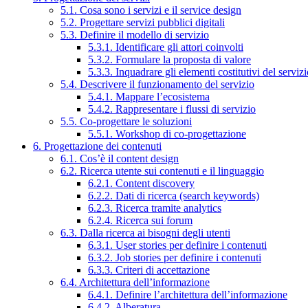
5.1. Cosa sono i servizi e il service design
5.2. Progettare servizi pubblici digitali
5.3. Definire il modello di servizio
5.3.1. Identificare gli attori coinvolti
5.3.2. Formulare la proposta di valore
5.3.3. Inquadrare gli elementi costitutivi del serviz
5.4. Descrivere il funzionamento del servizio
5.4.1. Mappare l’ecosistema
5.4.2. Rappresentare i flussi di servizio
5.5. Co-progettare le soluzioni
5.5.1. Workshop di co-progettazione
6. Progettazione dei contenuti
6.1. Cos’è il content design
6.2. Ricerca utente sui contenuti e il linguaggio
6.2.1. Content discovery
6.2.2. Dati di ricerca (search keywords)
6.2.3. Ricerca tramite analytics
6.2.4. Ricerca sui forum
6.3. Dalla ricerca ai bisogni degli utenti
6.3.1. User stories per definire i contenuti
6.3.2. Job stories per definire i contenuti
6.3.3. Criteri di accettazione
6.4. Architettura dell’informazione
6.4.1. Definire l’architettura dell’informazione
6.4.2. Alberatura