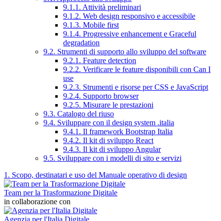
9.1.1. Attività preliminari
9.1.2. Web design responsivo e accessibile
9.1.3. Mobile first
9.1.4. Progressive enhancement e Graceful
degradation
9.2. Strumenti di supporto allo sviluppo del software
9.2.1. Feature detection
9.2.2. Verificare le feature disponibili con Can I
use
9.2.3. Strumenti e risorse per CSS e JavaScript
9.2.4. Supporto browser
9.2.5. Misurare le prestazioni
9.3. Catalogo del riuso
9.4. Sviluppare con il design system .italia
9.4.1. Il framework Bootstrap Italia
9.4.2. Il kit di sviluppo React
9.4.3. Il kit di sviluppo Angular
9.5. Sviluppare con i modelli di sito e servizi
1. Scopo, destinatari e uso del Manuale operativo di design
Team per la Trasformazione Digitale
in collaborazione con
Agenzia per l'Italia Digitale