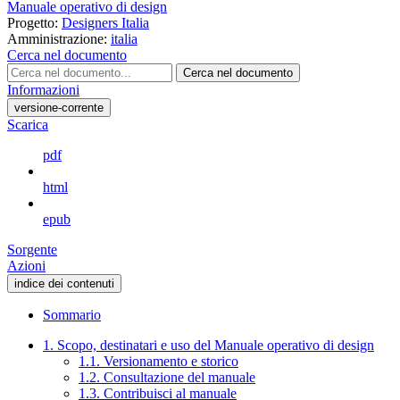
Manuale operativo di design
Progetto:
Designers Italia
Amministrazione:
italia
Cerca nel documento
Cerca nel documento
Informazioni
versione-corrente
Scarica
pdf
html
epub
Sorgente
Azioni
indice dei contenuti
Sommario
1. Scopo, destinatari e uso del Manuale operativo di design
1.1. Versionamento e storico
1.2. Consultazione del manuale
1.3. Contribuisci al manuale