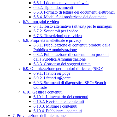
6.6.1. I documenti vanno sul web
6.6.2. Tipi di documenti
6.6.3. Formato di lettura dei documenti elettronici
6.6.4. Modalità di produzione dei documenti
6.7. Immagini e video
6.7.1. Testo alternativo (alt text) per le immagini
6.7.2. Sottotitoli per i video
6.7.3. Trascrizioni per i video
6.8. Proprietà intellettuale e privacy
6.8.1. Pubblicazione di contenuti prodotti dalla
Pubblica Amministrazione
6.8.2. Pubblicazione di contenuti non prodotti
dalla Pubblica Amministrazione
6.8.3. Consenso dei soggetti ritratti
6.9. Ottimizzazione per i motori di ricerca (SEO)
6.9.1. I fattori
on-page
6.9.2. I fattori
off-page
6.9.3. Strumenti di diagnostica SEO: Search
Console
6.10. Gestire i contenuti
6.10.1. L’inventario dei contenuti
6.10.2. Revisionare i contenuti
6.10.3. Migrare i contenuti
6.10.4. Pubblicare i contenuti
7. Progettazione dell’interazione