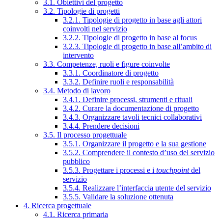
3.1. Obiettivi del progetto
3.2. Tipologie di progetti
3.2.1. Tipologie di progetto in base agli attori
coinvolti nel servizio
3.2.2. Tipologie di progetto in base al focus
3.2.3. Tipologie di progetto in base all’ambito di
intervento
3.3. Competenze, ruoli e figure coinvolte
3.3.1. Coordinatore di progetto
3.3.2. Definire ruoli e responsabilità
3.4. Metodo di lavoro
3.4.1. Definire processi, strumenti e rituali
3.4.2. Curare la documentazione di progetto
3.4.3. Organizzare tavoli tecnici collaborativi
3.4.4. Prendere decisioni
3.5. Il processo progettuale
3.5.1. Organizzare il progetto e la sua gestione
3.5.2. Comprendere il contesto d’uso del servizio
pubblico
3.5.3. Progettare i processi e i
touchpoint
del
servizio
3.5.4. Realizzare l’interfaccia utente del servizio
3.5.5. Validare la soluzione ottenuta
4. Ricerca progettuale
4.1. Ricerca primaria