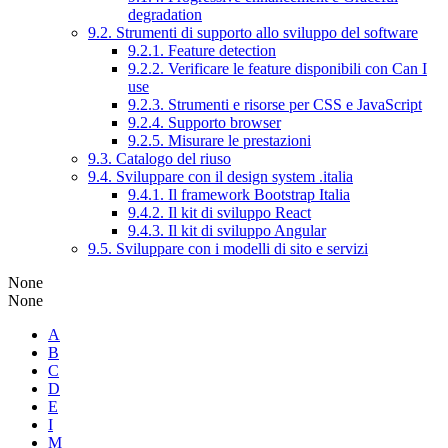
degradation
9.2. Strumenti di supporto allo sviluppo del software
9.2.1. Feature detection
9.2.2. Verificare le feature disponibili con Can I
use
9.2.3. Strumenti e risorse per CSS e JavaScript
9.2.4. Supporto browser
9.2.5. Misurare le prestazioni
9.3. Catalogo del riuso
9.4. Sviluppare con il design system .italia
9.4.1. Il framework Bootstrap Italia
9.4.2. Il kit di sviluppo React
9.4.3. Il kit di sviluppo Angular
9.5. Sviluppare con i modelli di sito e servizi
None
None
A
B
C
D
E
I
M