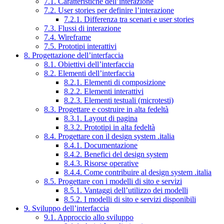
7.1. Caratteristiche dell’interazione
7.2. User stories per definire l’interazione
7.2.1. Differenza tra scenari e user stories
7.3. Flussi di interazione
7.4. Wireframe
7.5. Prototipi interattivi
8. Progettazione dell’interfaccia
8.1. Obiettivi dell’interfaccia
8.2. Elementi dell’interfaccia
8.2.1. Elementi di composizione
8.2.2. Elementi interattivi
8.2.3. Elementi testuali (microtesti)
8.3. Progettare e costruire in alta fedeltà
8.3.1. Layout di pagina
8.3.2. Prototipi in alta fedeltà
8.4. Progettare con il design system .italia
8.4.1. Documentazione
8.4.2. Benefici del design system
8.4.3. Risorse operative
8.4.4. Come contribuire al design system .italia
8.5. Progettare con i modelli di sito e servizi
8.5.1. Vantaggi dell’utilizzo dei modelli
8.5.2. I modelli di sito e servizi disponibili
9. Sviluppo dell’interfaccia
9.1. Approccio allo sviluppo