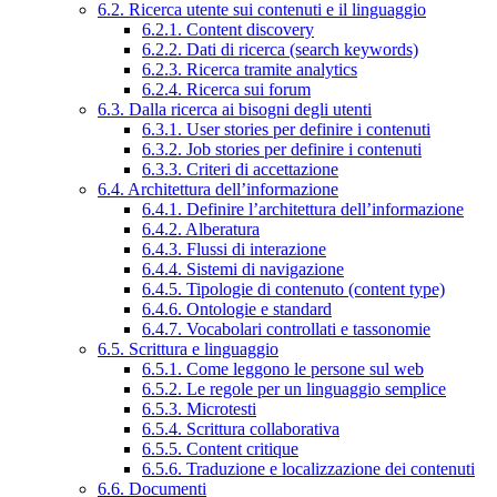
6.2. Ricerca utente sui contenuti e il linguaggio
6.2.1. Content discovery
6.2.2. Dati di ricerca (search keywords)
6.2.3. Ricerca tramite analytics
6.2.4. Ricerca sui forum
6.3. Dalla ricerca ai bisogni degli utenti
6.3.1. User stories per definire i contenuti
6.3.2. Job stories per definire i contenuti
6.3.3. Criteri di accettazione
6.4. Architettura dell’informazione
6.4.1. Definire l’architettura dell’informazione
6.4.2. Alberatura
6.4.3. Flussi di interazione
6.4.4. Sistemi di navigazione
6.4.5. Tipologie di contenuto (content type)
6.4.6. Ontologie e standard
6.4.7. Vocabolari controllati e tassonomie
6.5. Scrittura e linguaggio
6.5.1. Come leggono le persone sul web
6.5.2. Le regole per un linguaggio semplice
6.5.3. Microtesti
6.5.4. Scrittura collaborativa
6.5.5. Content critique
6.5.6. Traduzione e localizzazione dei contenuti
6.6. Documenti