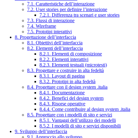
7.1. Caratteristiche dell’interazione
7.2. User stories per definire l’interazione
7.2.1. Differenza tra scenari e user stories
7.3. Flussi di interazione
7.4. Wireframe
7.5. Prototipi interattivi
8. Progettazione dell’interfaccia
8.1. Obiettivi dell’interfaccia
8.2. Elementi dell’interfaccia
8.2.1. Elementi di composizione
8.2.2. Elementi interattivi
8.2.3. Elementi testuali (microtesti)
8.3. Progettare e costruire in alta fedeltà
8.3.1. Layout di pagina
8.3.2. Prototipi in alta fedeltà
8.4. Progettare con il design system .italia
8.4.1. Documentazione
8.4.2. Benefici del design system
8.4.3. Risorse operative
8.4.4. Come contribuire al design system .italia
8.5. Progettare con i modelli di sito e servizi
8.5.1. Vantaggi dell’utilizzo dei modelli
8.5.2. I modelli di sito e servizi disponibili
9. Sviluppo dell’interfaccia
9.1. Approccio allo sviluppo