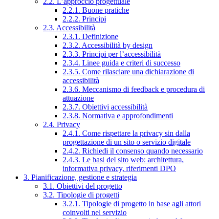
2.2. L’approccio progettuale
2.2.1. Buone pratiche
2.2.2. Principi
2.3. Accessibilità
2.3.1. Definizione
2.3.2. Accessibilità by design
2.3.3. Principi per l’accessibilità
2.3.4. Linee guida e criteri di successo
2.3.5. Come rilasciare una dichiarazione di
accessibilità
2.3.6. Meccanismo di feedback e procedura di
attuazione
2.3.7. Obiettivi accessibilità
2.3.8. Normativa e approfondimenti
2.4. Privacy
2.4.1. Come rispettare la privacy sin dalla
progettazione di un sito o servizio digitale
2.4.2. Richiedi il consenso quando necessario
2.4.3. Le basi del sito web: architettura,
informativa privacy, riferimenti DPO
3. Pianificazione, gestione e strategia
3.1. Obiettivi del progetto
3.2. Tipologie di progetti
3.2.1. Tipologie di progetto in base agli attori
coinvolti nel servizio