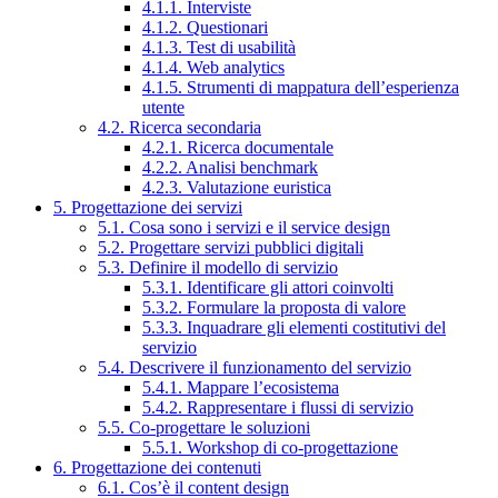
4.1.1. Interviste
4.1.2. Questionari
4.1.3. Test di usabilità
4.1.4. Web analytics
4.1.5. Strumenti di mappatura dell’esperienza
utente
4.2. Ricerca secondaria
4.2.1. Ricerca documentale
4.2.2. Analisi benchmark
4.2.3. Valutazione euristica
5. Progettazione dei servizi
5.1. Cosa sono i servizi e il service design
5.2. Progettare servizi pubblici digitali
5.3. Definire il modello di servizio
5.3.1. Identificare gli attori coinvolti
5.3.2. Formulare la proposta di valore
5.3.3. Inquadrare gli elementi costitutivi del
servizio
5.4. Descrivere il funzionamento del servizio
5.4.1. Mappare l’ecosistema
5.4.2. Rappresentare i flussi di servizio
5.5. Co-progettare le soluzioni
5.5.1. Workshop di co-progettazione
6. Progettazione dei contenuti
6.1. Cos’è il content design