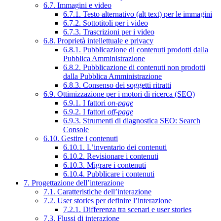
6.7. Immagini e video
6.7.1. Testo alternativo (alt text) per le immagini
6.7.2. Sottotitoli per i video
6.7.3. Trascrizioni per i video
6.8. Proprietà intellettuale e privacy
6.8.1. Pubblicazione di contenuti prodotti dalla
Pubblica Amministrazione
6.8.2. Pubblicazione di contenuti non prodotti
dalla Pubblica Amministrazione
6.8.3. Consenso dei soggetti ritratti
6.9. Ottimizzazione per i motori di ricerca (SEO)
6.9.1. I fattori
on-page
6.9.2. I fattori
off-page
6.9.3. Strumenti di diagnostica SEO: Search
Console
6.10. Gestire i contenuti
6.10.1. L’inventario dei contenuti
6.10.2. Revisionare i contenuti
6.10.3. Migrare i contenuti
6.10.4. Pubblicare i contenuti
7. Progettazione dell’interazione
7.1. Caratteristiche dell’interazione
7.2. User stories per definire l’interazione
7.2.1. Differenza tra scenari e user stories
7.3. Flussi di interazione