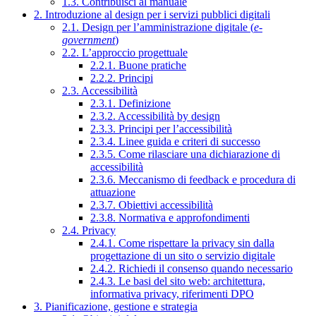
1.3. Contribuisci al manuale
2. Introduzione al design per i servizi pubblici digitali
2.1. Design per l’amministrazione digitale (
e-
government
)
2.2. L’approccio progettuale
2.2.1. Buone pratiche
2.2.2. Principi
2.3. Accessibilità
2.3.1. Definizione
2.3.2. Accessibilità by design
2.3.3. Principi per l’accessibilità
2.3.4. Linee guida e criteri di successo
2.3.5. Come rilasciare una dichiarazione di
accessibilità
2.3.6. Meccanismo di feedback e procedura di
attuazione
2.3.7. Obiettivi accessibilità
2.3.8. Normativa e approfondimenti
2.4. Privacy
2.4.1. Come rispettare la privacy sin dalla
progettazione di un sito o servizio digitale
2.4.2. Richiedi il consenso quando necessario
2.4.3. Le basi del sito web: architettura,
informativa privacy, riferimenti DPO
3. Pianificazione, gestione e strategia