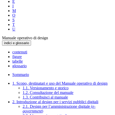
E
I
M
O
S
T
U
Manuale operativo di design
indici e glossario
contenuti
figure
tabelle
glossario
Sommario
1. Scopo, destinatari e uso del Manuale operativo di design
1.1. Versionamento e storico
1.2. Consultazione del manuale
1.3. Contribuisci al manuale
2. Introduzione al design per i servizi pubblici digitali
2.1. Design per l’amministrazione digitale (
e-
government
)