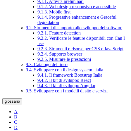
9.1.1. Attività preliminari
9.1.2. Web design responsivo e accessibile
9.1.3. Mobile first
9.1.4. Progressive enhancement e Graceful
degradation
9.2. Strumenti di supporto allo sviluppo del software
9.2.1. Feature detection
9.2.2. Verificare le feature disponibili con Can I
use
9.2.3. Strumenti e risorse per CSS e JavaScript
9.2.4. Supporto browser
9.2.5. Misurare le prestazioni
9.3. Catalogo del riuso
9.4. Sviluppare con il design system .italia
9.4.1. Il framework Bootstrap Italia
9.4.2. Il kit di sviluppo React
9.4.3. Il kit di sviluppo Angular
9.5. Sviluppare con i modelli di sito e servizi
glossario
A
B
C
D