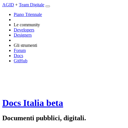
AGID
+
Team Digitale
Piano Triennale
Le community
Developers
Designers
Gli strumenti
Forum
Docs
GitHub
Docs Italia
beta
Documenti pubblici, digitali.