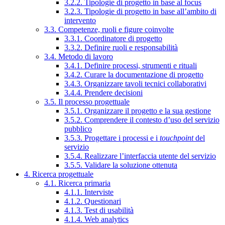
3.2.2. Tipologie di progetto in base al focus
3.2.3. Tipologie di progetto in base all’ambito di
intervento
3.3. Competenze, ruoli e figure coinvolte
3.3.1. Coordinatore di progetto
3.3.2. Definire ruoli e responsabilità
3.4. Metodo di lavoro
3.4.1. Definire processi, strumenti e rituali
3.4.2. Curare la documentazione di progetto
3.4.3. Organizzare tavoli tecnici collaborativi
3.4.4. Prendere decisioni
3.5. Il processo progettuale
3.5.1. Organizzare il progetto e la sua gestione
3.5.2. Comprendere il contesto d’uso del servizio
pubblico
3.5.3. Progettare i processi e i
touchpoint
del
servizio
3.5.4. Realizzare l’interfaccia utente del servizio
3.5.5. Validare la soluzione ottenuta
4. Ricerca progettuale
4.1. Ricerca primaria
4.1.1. Interviste
4.1.2. Questionari
4.1.3. Test di usabilità
4.1.4. Web analytics