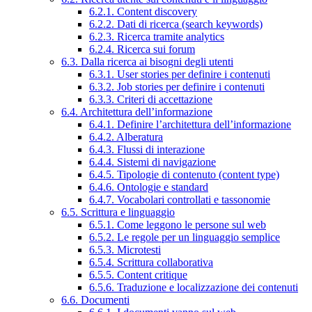
6.2.1. Content discovery
6.2.2. Dati di ricerca (search keywords)
6.2.3. Ricerca tramite analytics
6.2.4. Ricerca sui forum
6.3. Dalla ricerca ai bisogni degli utenti
6.3.1. User stories per definire i contenuti
6.3.2. Job stories per definire i contenuti
6.3.3. Criteri di accettazione
6.4. Architettura dell’informazione
6.4.1. Definire l’architettura dell’informazione
6.4.2. Alberatura
6.4.3. Flussi di interazione
6.4.4. Sistemi di navigazione
6.4.5. Tipologie di contenuto (content type)
6.4.6. Ontologie e standard
6.4.7. Vocabolari controllati e tassonomie
6.5. Scrittura e linguaggio
6.5.1. Come leggono le persone sul web
6.5.2. Le regole per un linguaggio semplice
6.5.3. Microtesti
6.5.4. Scrittura collaborativa
6.5.5. Content critique
6.5.6. Traduzione e localizzazione dei contenuti
6.6. Documenti