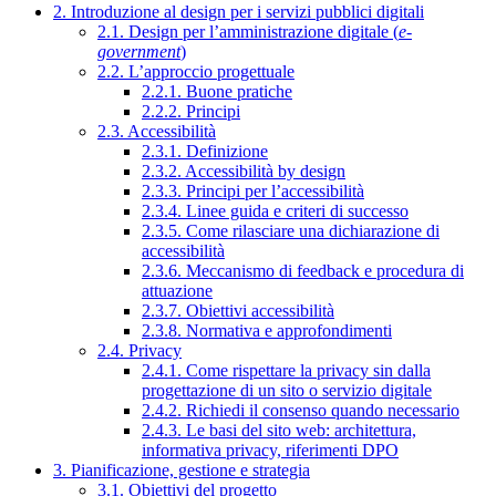
2. Introduzione al design per i servizi pubblici digitali
2.1. Design per l’amministrazione digitale (
e-
government
)
2.2. L’approccio progettuale
2.2.1. Buone pratiche
2.2.2. Principi
2.3. Accessibilità
2.3.1. Definizione
2.3.2. Accessibilità by design
2.3.3. Principi per l’accessibilità
2.3.4. Linee guida e criteri di successo
2.3.5. Come rilasciare una dichiarazione di
accessibilità
2.3.6. Meccanismo di feedback e procedura di
attuazione
2.3.7. Obiettivi accessibilità
2.3.8. Normativa e approfondimenti
2.4. Privacy
2.4.1. Come rispettare la privacy sin dalla
progettazione di un sito o servizio digitale
2.4.2. Richiedi il consenso quando necessario
2.4.3. Le basi del sito web: architettura,
informativa privacy, riferimenti DPO
3. Pianificazione, gestione e strategia
3.1. Obiettivi del progetto