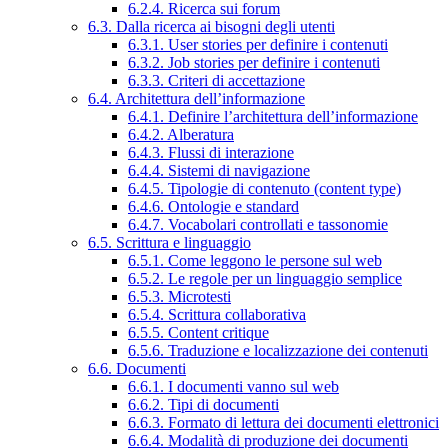
6.2.4. Ricerca sui forum
6.3. Dalla ricerca ai bisogni degli utenti
6.3.1. User stories per definire i contenuti
6.3.2. Job stories per definire i contenuti
6.3.3. Criteri di accettazione
6.4. Architettura dell’informazione
6.4.1. Definire l’architettura dell’informazione
6.4.2. Alberatura
6.4.3. Flussi di interazione
6.4.4. Sistemi di navigazione
6.4.5. Tipologie di contenuto (content type)
6.4.6. Ontologie e standard
6.4.7. Vocabolari controllati e tassonomie
6.5. Scrittura e linguaggio
6.5.1. Come leggono le persone sul web
6.5.2. Le regole per un linguaggio semplice
6.5.3. Microtesti
6.5.4. Scrittura collaborativa
6.5.5. Content critique
6.5.6. Traduzione e localizzazione dei contenuti
6.6. Documenti
6.6.1. I documenti vanno sul web
6.6.2. Tipi di documenti
6.6.3. Formato di lettura dei documenti elettronici
6.6.4. Modalità di produzione dei documenti