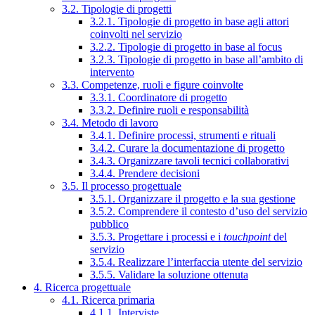
3.2. Tipologie di progetti
3.2.1. Tipologie di progetto in base agli attori
coinvolti nel servizio
3.2.2. Tipologie di progetto in base al focus
3.2.3. Tipologie di progetto in base all’ambito di
intervento
3.3. Competenze, ruoli e figure coinvolte
3.3.1. Coordinatore di progetto
3.3.2. Definire ruoli e responsabilità
3.4. Metodo di lavoro
3.4.1. Definire processi, strumenti e rituali
3.4.2. Curare la documentazione di progetto
3.4.3. Organizzare tavoli tecnici collaborativi
3.4.4. Prendere decisioni
3.5. Il processo progettuale
3.5.1. Organizzare il progetto e la sua gestione
3.5.2. Comprendere il contesto d’uso del servizio
pubblico
3.5.3. Progettare i processi e i
touchpoint
del
servizio
3.5.4. Realizzare l’interfaccia utente del servizio
3.5.5. Validare la soluzione ottenuta
4. Ricerca progettuale
4.1. Ricerca primaria
4.1.1. Interviste