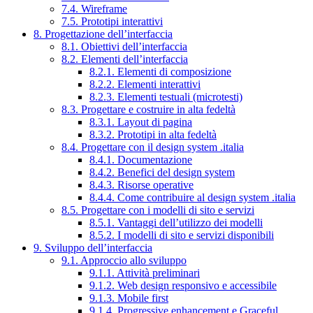
7.4. Wireframe
7.5. Prototipi interattivi
8. Progettazione dell’interfaccia
8.1. Obiettivi dell’interfaccia
8.2. Elementi dell’interfaccia
8.2.1. Elementi di composizione
8.2.2. Elementi interattivi
8.2.3. Elementi testuali (microtesti)
8.3. Progettare e costruire in alta fedeltà
8.3.1. Layout di pagina
8.3.2. Prototipi in alta fedeltà
8.4. Progettare con il design system .italia
8.4.1. Documentazione
8.4.2. Benefici del design system
8.4.3. Risorse operative
8.4.4. Come contribuire al design system .italia
8.5. Progettare con i modelli di sito e servizi
8.5.1. Vantaggi dell’utilizzo dei modelli
8.5.2. I modelli di sito e servizi disponibili
9. Sviluppo dell’interfaccia
9.1. Approccio allo sviluppo
9.1.1. Attività preliminari
9.1.2. Web design responsivo e accessibile
9.1.3. Mobile first
9.1.4. Progressive enhancement e Graceful