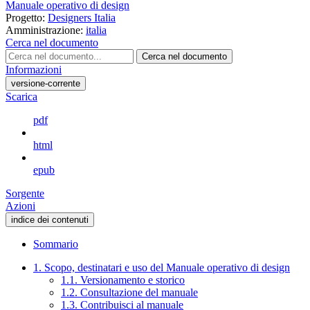
Manuale operativo di design
Progetto:
Designers Italia
Amministrazione:
italia
Cerca nel documento
Cerca nel documento
Informazioni
versione-corrente
Scarica
pdf
html
epub
Sorgente
Azioni
indice dei contenuti
Sommario
1. Scopo, destinatari e uso del Manuale operativo di design
1.1. Versionamento e storico
1.2. Consultazione del manuale
1.3. Contribuisci al manuale