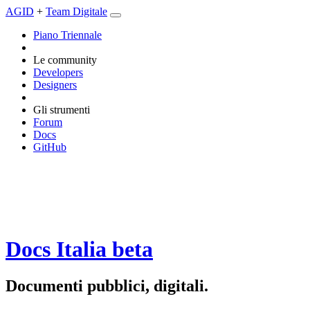
AGID
+
Team Digitale
Piano Triennale
Le community
Developers
Designers
Gli strumenti
Forum
Docs
GitHub
Docs Italia
beta
Documenti pubblici, digitali.