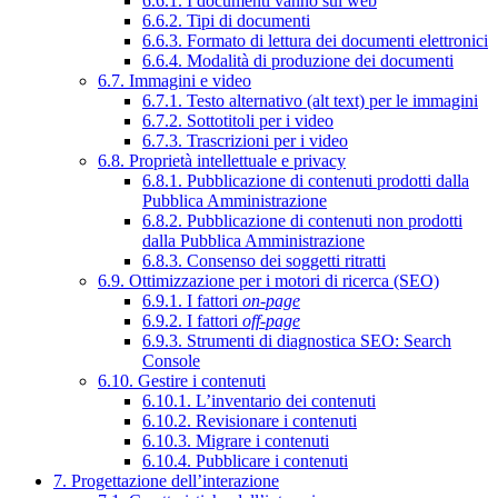
6.6.1. I documenti vanno sul web
6.6.2. Tipi di documenti
6.6.3. Formato di lettura dei documenti elettronici
6.6.4. Modalità di produzione dei documenti
6.7. Immagini e video
6.7.1. Testo alternativo (alt text) per le immagini
6.7.2. Sottotitoli per i video
6.7.3. Trascrizioni per i video
6.8. Proprietà intellettuale e privacy
6.8.1. Pubblicazione di contenuti prodotti dalla
Pubblica Amministrazione
6.8.2. Pubblicazione di contenuti non prodotti
dalla Pubblica Amministrazione
6.8.3. Consenso dei soggetti ritratti
6.9. Ottimizzazione per i motori di ricerca (SEO)
6.9.1. I fattori
on-page
6.9.2. I fattori
off-page
6.9.3. Strumenti di diagnostica SEO: Search
Console
6.10. Gestire i contenuti
6.10.1. L’inventario dei contenuti
6.10.2. Revisionare i contenuti
6.10.3. Migrare i contenuti
6.10.4. Pubblicare i contenuti
7. Progettazione dell’interazione