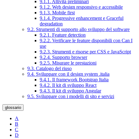
9.1.1. Attività preliminari
9.1.2. Web design responsivo e accessibile
9.1.3. Mobile first
9.1.4. Progressive enhancement e Graceful
degradation
9.2. Strumenti di supporto allo sviluppo del software
9.2.1. Feature detection
9.2.2. Verificare le feature disponibili con Can I
use
9.2.3. Strumenti e risorse per CSS e JavaScript
9.2.4. Supporto browser
9.2.5. Misurare le prestazioni
9.3. Catalogo del riuso
9.4. Sviluppare con il design system .italia
9.4.1. Il framework Bootstrap Italia
9.4.2. Il kit di sviluppo React
9.4.3. Il kit di sviluppo Angular
9.5. Sviluppare con i modelli di sito e servizi
glossario
A
B
C
D