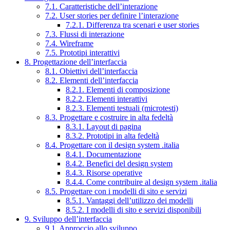
7.1. Caratteristiche dell’interazione
7.2. User stories per definire l’interazione
7.2.1. Differenza tra scenari e user stories
7.3. Flussi di interazione
7.4. Wireframe
7.5. Prototipi interattivi
8. Progettazione dell’interfaccia
8.1. Obiettivi dell’interfaccia
8.2. Elementi dell’interfaccia
8.2.1. Elementi di composizione
8.2.2. Elementi interattivi
8.2.3. Elementi testuali (microtesti)
8.3. Progettare e costruire in alta fedeltà
8.3.1. Layout di pagina
8.3.2. Prototipi in alta fedeltà
8.4. Progettare con il design system .italia
8.4.1. Documentazione
8.4.2. Benefici del design system
8.4.3. Risorse operative
8.4.4. Come contribuire al design system .italia
8.5. Progettare con i modelli di sito e servizi
8.5.1. Vantaggi dell’utilizzo dei modelli
8.5.2. I modelli di sito e servizi disponibili
9. Sviluppo dell’interfaccia
9.1. Approccio allo sviluppo