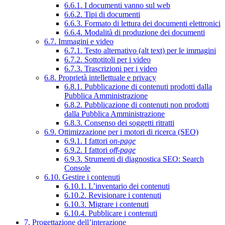
6.6.1. I documenti vanno sul web
6.6.2. Tipi di documenti
6.6.3. Formato di lettura dei documenti elettronici
6.6.4. Modalità di produzione dei documenti
6.7. Immagini e video
6.7.1. Testo alternativo (alt text) per le immagini
6.7.2. Sottotitoli per i video
6.7.3. Trascrizioni per i video
6.8. Proprietà intellettuale e privacy
6.8.1. Pubblicazione di contenuti prodotti dalla
Pubblica Amministrazione
6.8.2. Pubblicazione di contenuti non prodotti
dalla Pubblica Amministrazione
6.8.3. Consenso dei soggetti ritratti
6.9. Ottimizzazione per i motori di ricerca (SEO)
6.9.1. I fattori
on-page
6.9.2. I fattori
off-page
6.9.3. Strumenti di diagnostica SEO: Search
Console
6.10. Gestire i contenuti
6.10.1. L’inventario dei contenuti
6.10.2. Revisionare i contenuti
6.10.3. Migrare i contenuti
6.10.4. Pubblicare i contenuti
7. Progettazione dell’interazione