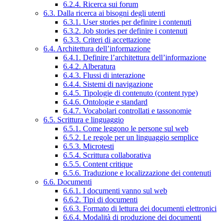
6.2.4. Ricerca sui forum
6.3. Dalla ricerca ai bisogni degli utenti
6.3.1. User stories per definire i contenuti
6.3.2. Job stories per definire i contenuti
6.3.3. Criteri di accettazione
6.4. Architettura dell’informazione
6.4.1. Definire l’architettura dell’informazione
6.4.2. Alberatura
6.4.3. Flussi di interazione
6.4.4. Sistemi di navigazione
6.4.5. Tipologie di contenuto (content type)
6.4.6. Ontologie e standard
6.4.7. Vocabolari controllati e tassonomie
6.5. Scrittura e linguaggio
6.5.1. Come leggono le persone sul web
6.5.2. Le regole per un linguaggio semplice
6.5.3. Microtesti
6.5.4. Scrittura collaborativa
6.5.5. Content critique
6.5.6. Traduzione e localizzazione dei contenuti
6.6. Documenti
6.6.1. I documenti vanno sul web
6.6.2. Tipi di documenti
6.6.3. Formato di lettura dei documenti elettronici
6.6.4. Modalità di produzione dei documenti