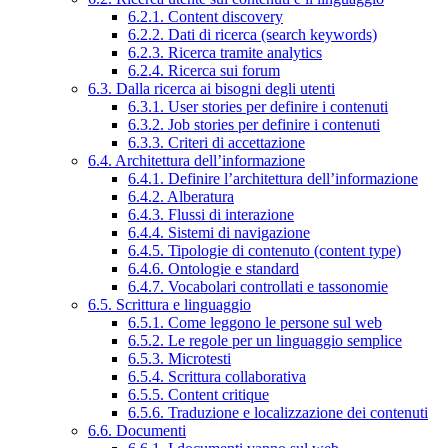
6.2.1. Content discovery
6.2.2. Dati di ricerca (search keywords)
6.2.3. Ricerca tramite analytics
6.2.4. Ricerca sui forum
6.3. Dalla ricerca ai bisogni degli utenti
6.3.1. User stories per definire i contenuti
6.3.2. Job stories per definire i contenuti
6.3.3. Criteri di accettazione
6.4. Architettura dell’informazione
6.4.1. Definire l’architettura dell’informazione
6.4.2. Alberatura
6.4.3. Flussi di interazione
6.4.4. Sistemi di navigazione
6.4.5. Tipologie di contenuto (content type)
6.4.6. Ontologie e standard
6.4.7. Vocabolari controllati e tassonomie
6.5. Scrittura e linguaggio
6.5.1. Come leggono le persone sul web
6.5.2. Le regole per un linguaggio semplice
6.5.3. Microtesti
6.5.4. Scrittura collaborativa
6.5.5. Content critique
6.5.6. Traduzione e localizzazione dei contenuti
6.6. Documenti