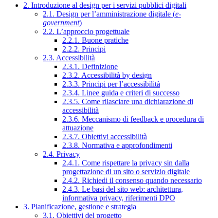
2. Introduzione al design per i servizi pubblici digitali
2.1. Design per l’amministrazione digitale (
e-
government
)
2.2. L’approccio progettuale
2.2.1. Buone pratiche
2.2.2. Principi
2.3. Accessibilità
2.3.1. Definizione
2.3.2. Accessibilità by design
2.3.3. Principi per l’accessibilità
2.3.4. Linee guida e criteri di successo
2.3.5. Come rilasciare una dichiarazione di
accessibilità
2.3.6. Meccanismo di feedback e procedura di
attuazione
2.3.7. Obiettivi accessibilità
2.3.8. Normativa e approfondimenti
2.4. Privacy
2.4.1. Come rispettare la privacy sin dalla
progettazione di un sito o servizio digitale
2.4.2. Richiedi il consenso quando necessario
2.4.3. Le basi del sito web: architettura,
informativa privacy, riferimenti DPO
3. Pianificazione, gestione e strategia
3.1. Obiettivi del progetto