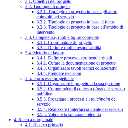
3.1. Obiettivi del progetto
3.2. Tipologie di progetti
3.2.1. Tipologie di progetto in base agli attori
coinvolti nel servizio
3.2.2. Tipologie di progetto in base al focus
3.2.3. Tipologie di progetto in base all’ambito di
intervento
3.3. Competenze, ruoli e figure coinvolte
3.3.1. Coordinatore di progetto
3.3.2. Definire ruoli e responsabilità
3.4. Metodo di lavoro
3.4.1. Definire processi, strumenti e rituali
3.4.2. Curare la documentazione di progetto
3.4.3. Organizzare tavoli tecnici collaborativi
3.4.4. Prendere decisioni
3.5. Il processo progettuale
3.5.1. Organizzare il progetto e la sua gestione
3.5.2. Comprendere il contesto d’uso del servizio
pubblico
3.5.3. Progettare i processi e i
touchpoint
del
servizio
3.5.4. Realizzare l’interfaccia utente del servizio
3.5.5. Validare la soluzione ottenuta
4. Ricerca progettuale
4.1. Ricerca primaria