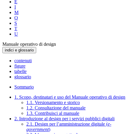
E
I
M
O
S
T
U
Manuale operativo di design
indici e glossario
contenuti
figure
tabelle
glossario
Sommario
1. Scopo, destinatari e uso del Manuale operativo di design
1.1. Versionamento e storico
1.2. Consultazione del manuale
1.3. Contribuisci al manuale
2. Introduzione al design per i servizi pubblici digitali
2.1. Design per l’amministrazione digitale (
e-
government
)