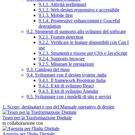
9.1.1. Attività preliminari
9.1.2. Web design responsivo e accessibile
9.1.3. Mobile first
9.1.4. Progressive enhancement e Graceful
degradation
9.2. Strumenti di supporto allo sviluppo del software
9.2.1. Feature detection
9.2.2. Verificare le feature disponibili con Can I
use
9.2.3. Strumenti e risorse per CSS e JavaScript
9.2.4. Supporto browser
9.2.5. Misurare le prestazioni
9.3. Catalogo del riuso
9.4. Sviluppare con il design system .italia
9.4.1. Il framework Bootstrap Italia
9.4.2. Il kit di sviluppo React
9.4.3. Il kit di sviluppo Angular
9.5. Sviluppare con i modelli di sito e servizi
1. Scopo, destinatari e uso del Manuale operativo di design
Team per la Trasformazione Digitale
in collaborazione con
Agenzia per l'Italia Digitale