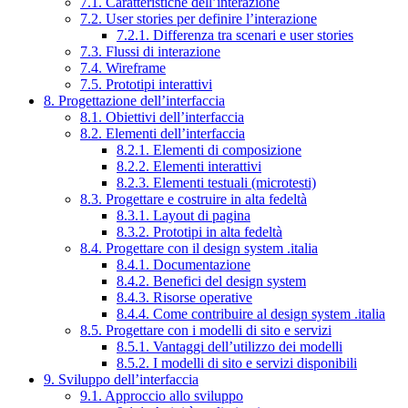
7.1. Caratteristiche dell’interazione
7.2. User stories per definire l’interazione
7.2.1. Differenza tra scenari e user stories
7.3. Flussi di interazione
7.4. Wireframe
7.5. Prototipi interattivi
8. Progettazione dell’interfaccia
8.1. Obiettivi dell’interfaccia
8.2. Elementi dell’interfaccia
8.2.1. Elementi di composizione
8.2.2. Elementi interattivi
8.2.3. Elementi testuali (microtesti)
8.3. Progettare e costruire in alta fedeltà
8.3.1. Layout di pagina
8.3.2. Prototipi in alta fedeltà
8.4. Progettare con il design system .italia
8.4.1. Documentazione
8.4.2. Benefici del design system
8.4.3. Risorse operative
8.4.4. Come contribuire al design system .italia
8.5. Progettare con i modelli di sito e servizi
8.5.1. Vantaggi dell’utilizzo dei modelli
8.5.2. I modelli di sito e servizi disponibili
9. Sviluppo dell’interfaccia
9.1. Approccio allo sviluppo