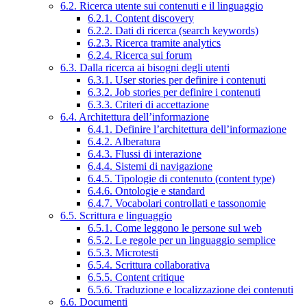
6.2. Ricerca utente sui contenuti e il linguaggio
6.2.1. Content discovery
6.2.2. Dati di ricerca (search keywords)
6.2.3. Ricerca tramite analytics
6.2.4. Ricerca sui forum
6.3. Dalla ricerca ai bisogni degli utenti
6.3.1. User stories per definire i contenuti
6.3.2. Job stories per definire i contenuti
6.3.3. Criteri di accettazione
6.4. Architettura dell’informazione
6.4.1. Definire l’architettura dell’informazione
6.4.2. Alberatura
6.4.3. Flussi di interazione
6.4.4. Sistemi di navigazione
6.4.5. Tipologie di contenuto (content type)
6.4.6. Ontologie e standard
6.4.7. Vocabolari controllati e tassonomie
6.5. Scrittura e linguaggio
6.5.1. Come leggono le persone sul web
6.5.2. Le regole per un linguaggio semplice
6.5.3. Microtesti
6.5.4. Scrittura collaborativa
6.5.5. Content critique
6.5.6. Traduzione e localizzazione dei contenuti
6.6. Documenti