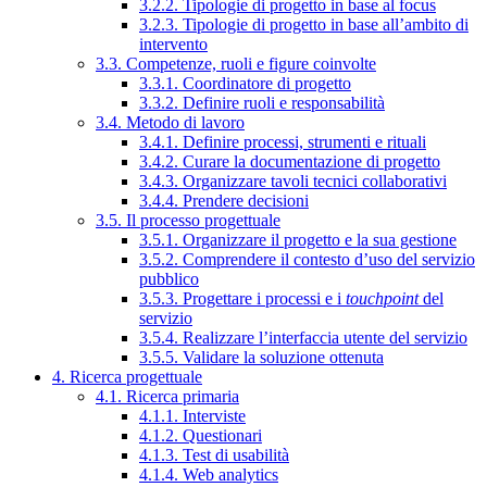
3.2.2. Tipologie di progetto in base al focus
3.2.3. Tipologie di progetto in base all’ambito di
intervento
3.3. Competenze, ruoli e figure coinvolte
3.3.1. Coordinatore di progetto
3.3.2. Definire ruoli e responsabilità
3.4. Metodo di lavoro
3.4.1. Definire processi, strumenti e rituali
3.4.2. Curare la documentazione di progetto
3.4.3. Organizzare tavoli tecnici collaborativi
3.4.4. Prendere decisioni
3.5. Il processo progettuale
3.5.1. Organizzare il progetto e la sua gestione
3.5.2. Comprendere il contesto d’uso del servizio
pubblico
3.5.3. Progettare i processi e i
touchpoint
del
servizio
3.5.4. Realizzare l’interfaccia utente del servizio
3.5.5. Validare la soluzione ottenuta
4. Ricerca progettuale
4.1. Ricerca primaria
4.1.1. Interviste
4.1.2. Questionari
4.1.3. Test di usabilità
4.1.4. Web analytics