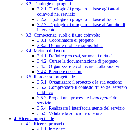
3.2. Tipologie di progetti
3.2.1. Tipologie di progetto in base agli attori
coinvolti nel servizio
3.2.2. Tipologie di progetto in base al focus
3.2.3. Tipologie di progetto in base all’ambito di
intervento
3.3. Competenze, ruoli e figure coinvolte
3.3.1. Coordinatore di progetto
3.3.2. Definire ruoli e responsabilità
3.4. Metodo di lavoro
3.4.1. Definire processi, strumenti e rituali
3.4.2. Curare la documentazione di progetto
3.4.3. Organizzare tavoli tecnici collaborativi
3.4.4. Prendere decisioni
3.5. Il processo progettuale
3.5.1. Organizzare il progetto e la sua gestione
3.5.2. Comprendere il contesto d’uso del servizio
pubblico
3.5.3. Progettare i processi e i
touchpoint
del
servizio
3.5.4. Realizzare l’interfaccia utente del servizio
3.5.5. Validare la soluzione ottenuta
4. Ricerca progettuale
4.1. Ricerca primaria
4.1.1. Interviste