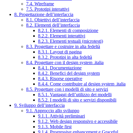
7.4. Wireframe
7.5. Prototipi interattivi
8. Progettazione dell’interfaccia
8.1. Obiettivi dell’interfaccia
8.2. Elementi dell’interfaccia
8.2.1. Elementi di composizione
8.2.2. Elementi interattivi
8.2.3. Elementi testuali (microtesti)
8.3. Progettare e costruire in alta fedeltà
8.3.1. Layout di pagina
8.3.2. Prototipi in alta fedeltà
8.4. Progettare con il design system .italia
8.4.1. Documentazione
8.4.2. Benefici del design system
8.4.3. Risorse operative
8.4.4. Come contribuire al design system .italia
8.5. Progettare con i modelli di sito e servizi
8.5.1. Vantaggi dell’utilizzo dei modelli
8.5.2. I modelli di sito e servizi disponibili
9. Sviluppo dell’interfaccia
9.1. Approccio allo sviluppo
9.1.1. Attività preliminari
9.1.2. Web design responsivo e accessibile
9.1.3. Mobile first
9.1.4. Progressive enhancement e Graceful