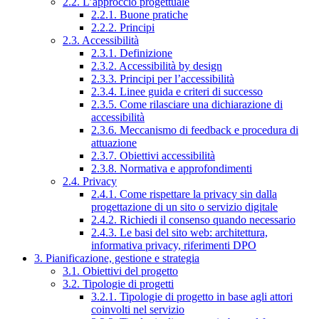
2.2. L’approccio progettuale
2.2.1. Buone pratiche
2.2.2. Principi
2.3. Accessibilità
2.3.1. Definizione
2.3.2. Accessibilità by design
2.3.3. Principi per l’accessibilità
2.3.4. Linee guida e criteri di successo
2.3.5. Come rilasciare una dichiarazione di
accessibilità
2.3.6. Meccanismo di feedback e procedura di
attuazione
2.3.7. Obiettivi accessibilità
2.3.8. Normativa e approfondimenti
2.4. Privacy
2.4.1. Come rispettare la privacy sin dalla
progettazione di un sito o servizio digitale
2.4.2. Richiedi il consenso quando necessario
2.4.3. Le basi del sito web: architettura,
informativa privacy, riferimenti DPO
3. Pianificazione, gestione e strategia
3.1. Obiettivi del progetto
3.2. Tipologie di progetti
3.2.1. Tipologie di progetto in base agli attori
coinvolti nel servizio