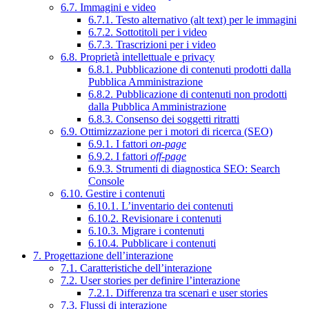
6.7. Immagini e video
6.7.1. Testo alternativo (alt text) per le immagini
6.7.2. Sottotitoli per i video
6.7.3. Trascrizioni per i video
6.8. Proprietà intellettuale e privacy
6.8.1. Pubblicazione di contenuti prodotti dalla
Pubblica Amministrazione
6.8.2. Pubblicazione di contenuti non prodotti
dalla Pubblica Amministrazione
6.8.3. Consenso dei soggetti ritratti
6.9. Ottimizzazione per i motori di ricerca (SEO)
6.9.1. I fattori
on-page
6.9.2. I fattori
off-page
6.9.3. Strumenti di diagnostica SEO: Search
Console
6.10. Gestire i contenuti
6.10.1. L’inventario dei contenuti
6.10.2. Revisionare i contenuti
6.10.3. Migrare i contenuti
6.10.4. Pubblicare i contenuti
7. Progettazione dell’interazione
7.1. Caratteristiche dell’interazione
7.2. User stories per definire l’interazione
7.2.1. Differenza tra scenari e user stories
7.3. Flussi di interazione