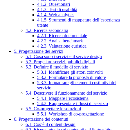
4.1.2. Questionari
4.1.3. Test di usabilità
4.1.4. Web analytics
4.1.5. Strumenti di mappatura dell’esperienza
utente
4.2. Ricerca secondaria
4.2.1. Ricerca documentale
4.2.2. Analisi benchmark
4.2.3. Valutazione euristica
5. Progettazione dei servizi
5.1. Cosa sono i servizi e il service design
5.2. Progettare servizi pubblici digitali
5.3. Definire il modello di servizio
5.3.1. Identificare gli attori coinvolti
5.3.2. Formulare la proposta di valore
5.3.3. Inquadrare gli elementi costitutivi del
servizio
5.4. Descrivere il funzionamento del servizio
5.4.1. Mappare l’ecosistema
5.4.2. Rappresentare i flussi di servizio
5.5. Co-progettare le soluzioni
5.5.1. Workshop di co-progettazione
6. Progettazione dei contenuti
6.1. Cos’è il content design
6.2. Ricerca utente sui contenuti e il linguaggio