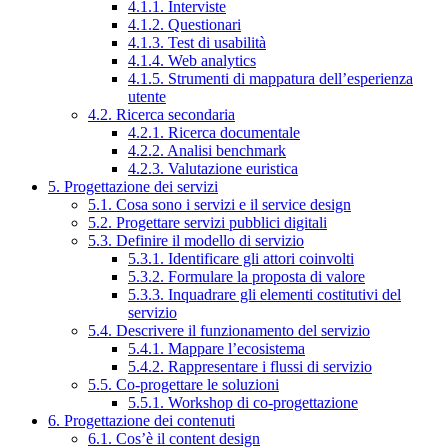
4.1.1. Interviste
4.1.2. Questionari
4.1.3. Test di usabilità
4.1.4. Web analytics
4.1.5. Strumenti di mappatura dell’esperienza
utente
4.2. Ricerca secondaria
4.2.1. Ricerca documentale
4.2.2. Analisi benchmark
4.2.3. Valutazione euristica
5. Progettazione dei servizi
5.1. Cosa sono i servizi e il service design
5.2. Progettare servizi pubblici digitali
5.3. Definire il modello di servizio
5.3.1. Identificare gli attori coinvolti
5.3.2. Formulare la proposta di valore
5.3.3. Inquadrare gli elementi costitutivi del
servizio
5.4. Descrivere il funzionamento del servizio
5.4.1. Mappare l’ecosistema
5.4.2. Rappresentare i flussi di servizio
5.5. Co-progettare le soluzioni
5.5.1. Workshop di co-progettazione
6. Progettazione dei contenuti
6.1. Cos’è il content design