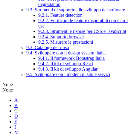
degradation
9.2. Strumenti di supporto allo sviluppo del software
9.2.1. Feature detection
9.2.2. Verificare le feature disponibili con Can I
use
9.2.3. Strumenti e risorse per CSS e JavaScript
9.2.4. Supporto browser
9.2.5. Misurare le prestazioni
9.3. Catalogo del riuso
9.4. Sviluppare con il design system .italia
9.4.1. Il framework Bootstrap Italia
9.4.2. Il kit di sviluppo React
9.4.3. Il kit di sviluppo Angular
9.5. Sviluppare con i modelli di sito e servizi
None
None
A
B
C
D
E
I
M