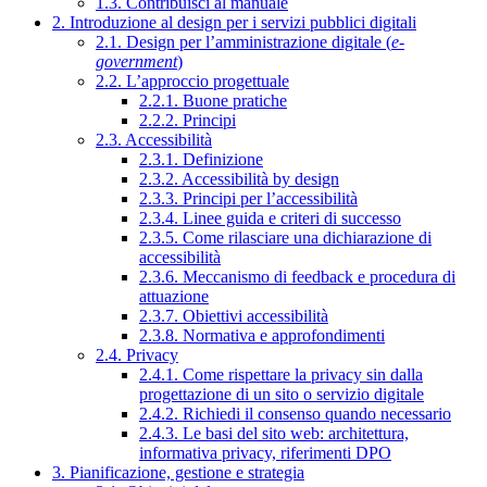
1.3. Contribuisci al manuale
2. Introduzione al design per i servizi pubblici digitali
2.1. Design per l’amministrazione digitale (
e-
government
)
2.2. L’approccio progettuale
2.2.1. Buone pratiche
2.2.2. Principi
2.3. Accessibilità
2.3.1. Definizione
2.3.2. Accessibilità by design
2.3.3. Principi per l’accessibilità
2.3.4. Linee guida e criteri di successo
2.3.5. Come rilasciare una dichiarazione di
accessibilità
2.3.6. Meccanismo di feedback e procedura di
attuazione
2.3.7. Obiettivi accessibilità
2.3.8. Normativa e approfondimenti
2.4. Privacy
2.4.1. Come rispettare la privacy sin dalla
progettazione di un sito o servizio digitale
2.4.2. Richiedi il consenso quando necessario
2.4.3. Le basi del sito web: architettura,
informativa privacy, riferimenti DPO
3. Pianificazione, gestione e strategia