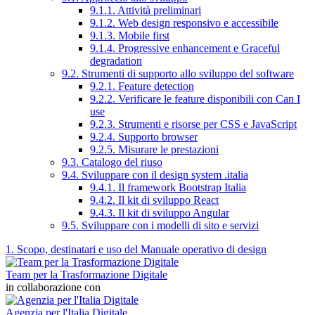
9.1.1. Attività preliminari
9.1.2. Web design responsivo e accessibile
9.1.3. Mobile first
9.1.4. Progressive enhancement e Graceful
degradation
9.2. Strumenti di supporto allo sviluppo del software
9.2.1. Feature detection
9.2.2. Verificare le feature disponibili con Can I
use
9.2.3. Strumenti e risorse per CSS e JavaScript
9.2.4. Supporto browser
9.2.5. Misurare le prestazioni
9.3. Catalogo del riuso
9.4. Sviluppare con il design system .italia
9.4.1. Il framework Bootstrap Italia
9.4.2. Il kit di sviluppo React
9.4.3. Il kit di sviluppo Angular
9.5. Sviluppare con i modelli di sito e servizi
1. Scopo, destinatari e uso del Manuale operativo di design
Team per la Trasformazione Digitale
in collaborazione con
Agenzia per l'Italia Digitale