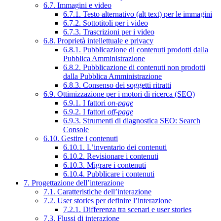
6.7. Immagini e video
6.7.1. Testo alternativo (alt text) per le immagini
6.7.2. Sottotitoli per i video
6.7.3. Trascrizioni per i video
6.8. Proprietà intellettuale e privacy
6.8.1. Pubblicazione di contenuti prodotti dalla
Pubblica Amministrazione
6.8.2. Pubblicazione di contenuti non prodotti
dalla Pubblica Amministrazione
6.8.3. Consenso dei soggetti ritratti
6.9. Ottimizzazione per i motori di ricerca (SEO)
6.9.1. I fattori
on-page
6.9.2. I fattori
off-page
6.9.3. Strumenti di diagnostica SEO: Search
Console
6.10. Gestire i contenuti
6.10.1. L’inventario dei contenuti
6.10.2. Revisionare i contenuti
6.10.3. Migrare i contenuti
6.10.4. Pubblicare i contenuti
7. Progettazione dell’interazione
7.1. Caratteristiche dell’interazione
7.2. User stories per definire l’interazione
7.2.1. Differenza tra scenari e user stories
7.3. Flussi di interazione