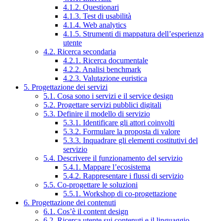
4.1.2. Questionari
4.1.3. Test di usabilità
4.1.4. Web analytics
4.1.5. Strumenti di mappatura dell’esperienza
utente
4.2. Ricerca secondaria
4.2.1. Ricerca documentale
4.2.2. Analisi benchmark
4.2.3. Valutazione euristica
5. Progettazione dei servizi
5.1. Cosa sono i servizi e il service design
5.2. Progettare servizi pubblici digitali
5.3. Definire il modello di servizio
5.3.1. Identificare gli attori coinvolti
5.3.2. Formulare la proposta di valore
5.3.3. Inquadrare gli elementi costitutivi del
servizio
5.4. Descrivere il funzionamento del servizio
5.4.1. Mappare l’ecosistema
5.4.2. Rappresentare i flussi di servizio
5.5. Co-progettare le soluzioni
5.5.1. Workshop di co-progettazione
6. Progettazione dei contenuti
6.1. Cos’è il content design
6.2. Ricerca utente sui contenuti e il linguaggio