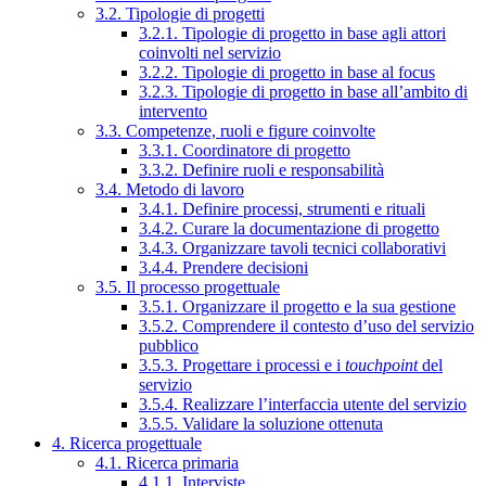
3.2. Tipologie di progetti
3.2.1. Tipologie di progetto in base agli attori
coinvolti nel servizio
3.2.2. Tipologie di progetto in base al focus
3.2.3. Tipologie di progetto in base all’ambito di
intervento
3.3. Competenze, ruoli e figure coinvolte
3.3.1. Coordinatore di progetto
3.3.2. Definire ruoli e responsabilità
3.4. Metodo di lavoro
3.4.1. Definire processi, strumenti e rituali
3.4.2. Curare la documentazione di progetto
3.4.3. Organizzare tavoli tecnici collaborativi
3.4.4. Prendere decisioni
3.5. Il processo progettuale
3.5.1. Organizzare il progetto e la sua gestione
3.5.2. Comprendere il contesto d’uso del servizio
pubblico
3.5.3. Progettare i processi e i
touchpoint
del
servizio
3.5.4. Realizzare l’interfaccia utente del servizio
3.5.5. Validare la soluzione ottenuta
4. Ricerca progettuale
4.1. Ricerca primaria
4.1.1. Interviste