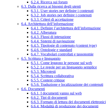
6.2.4. Ricerca sui forum
6.3. Dalla ricerca ai bisogni degli utenti
6.3.1. User stories per definire i contenuti
6.3.2. Job stories per definire i contenuti
6.3.3. Criteri di accettazione
6.4. Architettura dell’informazione
6.4.1. Definire l’architettura dell’informazione
6.4.2. Alberatura
6.4.3. Flussi di interazione
6.4.4. Sistemi di navigazione
6.4.5. Tipologie di contenuto (content type)
6.4.6. Ontologie e standard
6.4.7. Vocabolari controllati e tassonomie
6.5. Scrittura e linguaggio
6.5.1. Come leggono le persone sul web
6.5.2. Le regole per un linguaggio semplice
6.5.3. Microtesti
6.5.4. Scrittura collaborativa
6.5.5. Content critique
6.5.6. Traduzione e localizzazione dei contenuti
6.6. Documenti
6.6.1. I documenti vanno sul web
6.6.2. Tipi di documenti
6.6.3. Formato di lettura dei documenti elettronici
6.6.4. Modalità di produzione dei documenti