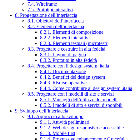
7.4. Wireframe
7.5. Prototipi interattivi
8. Progettazione dell’interfaccia
8.1. Obiettivi dell’interfaccia
8.2. Elementi dell’interfaccia
8.2.1. Elementi di composizione
8.2.2. Elementi interattivi
8.2.3. Elementi testuali (microtesti)
8.3. Progettare e costruire in alta fedeltà
8.3.1. Layout di pagina
8.3.2. Prototipi in alta fedeltà
8.4. Progettare con il design system .italia
8.4.1. Documentazione
8.4.2. Benefici del design system
8.4.3. Risorse operative
8.4.4. Come contribuire al design system .italia
8.5. Progettare con i modelli di sito e servizi
8.5.1. Vantaggi dell’utilizzo dei modelli
8.5.2. I modelli di sito e servizi disponibili
9. Sviluppo dell’interfaccia
9.1. Approccio allo sviluppo
9.1.1. Attività preliminari
9.1.2. Web design responsivo e accessibile
9.1.3. Mobile first
9.1.4. Progressive enhancement e Graceful