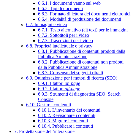
6.6.1. I documenti vanno sul web
6.6.2. Tipi di documenti
6.6.3. Formato di lettura dei documenti elettronici
6.6.4. Modalità di produzione dei documenti
6.7. Immagini e video
6.7.1. Testo alternativo (alt text) per le immagini
6.7.2. Sottotitoli per i video
6.7.3. Trascrizioni per i video
6.8. Proprietà intellettuale e privacy
6.8.1. Pubblicazione di contenuti prodotti dalla
Pubblica Amministrazione
6.8.2. Pubblicazione di contenuti non prodotti
dalla Pubblica Amministrazione
6.8.3. Consenso dei soggetti ritratti
6.9. Ottimizzazione per i motori di ricerca (SEO)
6.9.1. I fattori
on-page
6.9.2. I fattori
off-page
6.9.3. Strumenti di diagnostica SEO: Search
Console
6.10. Gestire i contenuti
6.10.1. L’inventario dei contenuti
6.10.2. Revisionare i contenuti
6.10.3. Migrare i contenuti
6.10.4. Pubblicare i contenuti
7. Progettazione dell’interazione