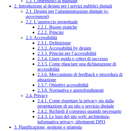
1.3. Contribuisci al manuale
2. Introduzione al design per i servizi pubblici digitali
2.1. Design per l’amministrazione digitale (
e-
government
)
2.2. L’approccio progettuale
2.2.1. Buone pratiche
2.2.2. Principi
2.3. Accessibilità
2.3.1. Definizione
2.3.2. Accessibilità by design
2.3.3. Principi per l’accessibilità
2.3.4. Linee guida e criteri di successo
2.3.5. Come rilasciare una dichiarazione di
accessibilità
2.3.6. Meccanismo di feedback e procedura di
attuazione
2.3.7. Obiettivi accessibilità
2.3.8. Normativa e approfondimenti
2.4. Privacy
2.4.1. Come rispettare la privacy sin dalla
progettazione di un sito o servizio digitale
2.4.2. Richiedi il consenso quando necessario
2.4.3. Le basi del sito web: architettura,
informativa privacy, riferimenti DPO
3. Pianificazione, gestione e strategia