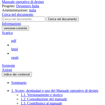
Manuale operativo di design
Progetto:
Designers Italia
Amministrazione:
italia
Cerca nel documento
Cerca nel documento
Informazioni
versione-corrente
Scarica
pdf
html
epub
Sorgente
Azioni
indice dei contenuti
Sommario
1. Scopo, destinatari e uso del Manuale operativo di design
1.1. Versionamento e storico
1.2. Consultazione del manuale
1.3. Contribuisci al manuale