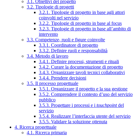
3.1. Obiettivi del progetto
3.2. Tipologie di progetti
3.2.1. Tipologie di progetto in base agli attori
coinvolti nel servizio
3.2.2. Tipologie di progetto in base al focus
3.2.3. Tipologie di progetto in base all’ambito di
intervento
3.3. Competenze, ruoli e figure coinvolte
3.3.1. Coordinatore di progetto
3.3.2. Definire ruoli e responsabilità
3.4. Metodo di lavoro
3.4.1. Definire processi, strumenti e rituali
3.4.2. Curare la documentazione di progetto
3.4.3. Organizzare tavoli tecnici collaborativi
3.4.4. Prendere decisioni
3.5. Il processo progettuale
3.5.1. Organizzare il progetto e la sua gestione
3.5.2. Comprendere il contesto d’uso del servizio
pubblico
3.5.3. Progettare i processi e i
touchpoint
del
servizio
3.5.4. Realizzare l’interfaccia utente del servizio
3.5.5. Validare la soluzione ottenuta
4. Ricerca progettuale
4.1. Ricerca primaria