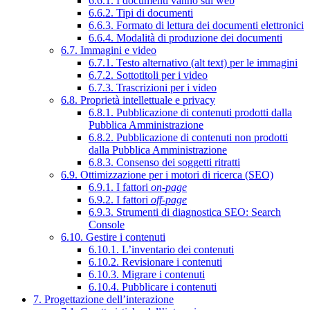
6.6.1. I documenti vanno sul web
6.6.2. Tipi di documenti
6.6.3. Formato di lettura dei documenti elettronici
6.6.4. Modalità di produzione dei documenti
6.7. Immagini e video
6.7.1. Testo alternativo (alt text) per le immagini
6.7.2. Sottotitoli per i video
6.7.3. Trascrizioni per i video
6.8. Proprietà intellettuale e privacy
6.8.1. Pubblicazione di contenuti prodotti dalla
Pubblica Amministrazione
6.8.2. Pubblicazione di contenuti non prodotti
dalla Pubblica Amministrazione
6.8.3. Consenso dei soggetti ritratti
6.9. Ottimizzazione per i motori di ricerca (SEO)
6.9.1. I fattori
on-page
6.9.2. I fattori
off-page
6.9.3. Strumenti di diagnostica SEO: Search
Console
6.10. Gestire i contenuti
6.10.1. L’inventario dei contenuti
6.10.2. Revisionare i contenuti
6.10.3. Migrare i contenuti
6.10.4. Pubblicare i contenuti
7. Progettazione dell’interazione