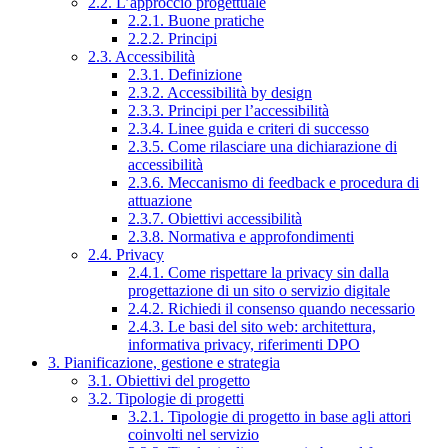
2.2. L’approccio progettuale
2.2.1. Buone pratiche
2.2.2. Principi
2.3. Accessibilità
2.3.1. Definizione
2.3.2. Accessibilità by design
2.3.3. Principi per l’accessibilità
2.3.4. Linee guida e criteri di successo
2.3.5. Come rilasciare una dichiarazione di
accessibilità
2.3.6. Meccanismo di feedback e procedura di
attuazione
2.3.7. Obiettivi accessibilità
2.3.8. Normativa e approfondimenti
2.4. Privacy
2.4.1. Come rispettare la privacy sin dalla
progettazione di un sito o servizio digitale
2.4.2. Richiedi il consenso quando necessario
2.4.3. Le basi del sito web: architettura,
informativa privacy, riferimenti DPO
3. Pianificazione, gestione e strategia
3.1. Obiettivi del progetto
3.2. Tipologie di progetti
3.2.1. Tipologie di progetto in base agli attori
coinvolti nel servizio