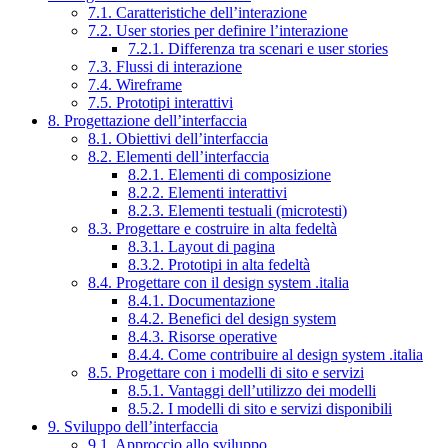
7.1. Caratteristiche dell’interazione
7.2. User stories per definire l’interazione
7.2.1. Differenza tra scenari e user stories
7.3. Flussi di interazione
7.4. Wireframe
7.5. Prototipi interattivi
8. Progettazione dell’interfaccia
8.1. Obiettivi dell’interfaccia
8.2. Elementi dell’interfaccia
8.2.1. Elementi di composizione
8.2.2. Elementi interattivi
8.2.3. Elementi testuali (microtesti)
8.3. Progettare e costruire in alta fedeltà
8.3.1. Layout di pagina
8.3.2. Prototipi in alta fedeltà
8.4. Progettare con il design system .italia
8.4.1. Documentazione
8.4.2. Benefici del design system
8.4.3. Risorse operative
8.4.4. Come contribuire al design system .italia
8.5. Progettare con i modelli di sito e servizi
8.5.1. Vantaggi dell’utilizzo dei modelli
8.5.2. I modelli di sito e servizi disponibili
9. Sviluppo dell’interfaccia
9.1. Approccio allo sviluppo