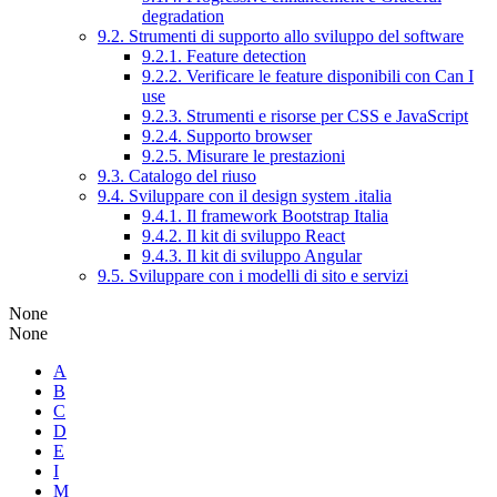
degradation
9.2. Strumenti di supporto allo sviluppo del software
9.2.1. Feature detection
9.2.2. Verificare le feature disponibili con Can I
use
9.2.3. Strumenti e risorse per CSS e JavaScript
9.2.4. Supporto browser
9.2.5. Misurare le prestazioni
9.3. Catalogo del riuso
9.4. Sviluppare con il design system .italia
9.4.1. Il framework Bootstrap Italia
9.4.2. Il kit di sviluppo React
9.4.3. Il kit di sviluppo Angular
9.5. Sviluppare con i modelli di sito e servizi
None
None
A
B
C
D
E
I
M