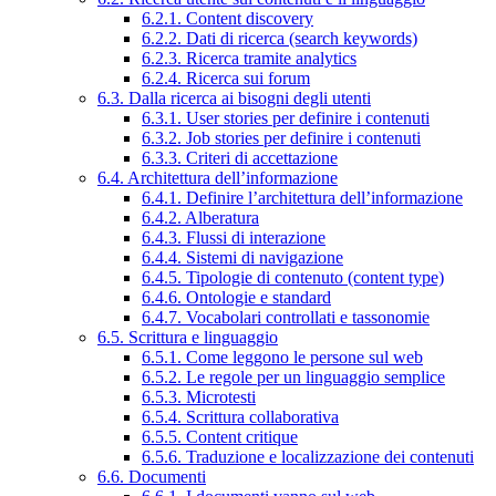
6.2.1. Content discovery
6.2.2. Dati di ricerca (search keywords)
6.2.3. Ricerca tramite analytics
6.2.4. Ricerca sui forum
6.3. Dalla ricerca ai bisogni degli utenti
6.3.1. User stories per definire i contenuti
6.3.2. Job stories per definire i contenuti
6.3.3. Criteri di accettazione
6.4. Architettura dell’informazione
6.4.1. Definire l’architettura dell’informazione
6.4.2. Alberatura
6.4.3. Flussi di interazione
6.4.4. Sistemi di navigazione
6.4.5. Tipologie di contenuto (content type)
6.4.6. Ontologie e standard
6.4.7. Vocabolari controllati e tassonomie
6.5. Scrittura e linguaggio
6.5.1. Come leggono le persone sul web
6.5.2. Le regole per un linguaggio semplice
6.5.3. Microtesti
6.5.4. Scrittura collaborativa
6.5.5. Content critique
6.5.6. Traduzione e localizzazione dei contenuti
6.6. Documenti