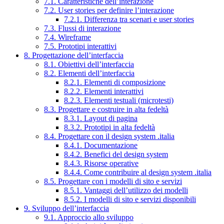
7.1. Caratteristiche dell’interazione
7.2. User stories per definire l’interazione
7.2.1. Differenza tra scenari e user stories
7.3. Flussi di interazione
7.4. Wireframe
7.5. Prototipi interattivi
8. Progettazione dell’interfaccia
8.1. Obiettivi dell’interfaccia
8.2. Elementi dell’interfaccia
8.2.1. Elementi di composizione
8.2.2. Elementi interattivi
8.2.3. Elementi testuali (microtesti)
8.3. Progettare e costruire in alta fedeltà
8.3.1. Layout di pagina
8.3.2. Prototipi in alta fedeltà
8.4. Progettare con il design system .italia
8.4.1. Documentazione
8.4.2. Benefici del design system
8.4.3. Risorse operative
8.4.4. Come contribuire al design system .italia
8.5. Progettare con i modelli di sito e servizi
8.5.1. Vantaggi dell’utilizzo dei modelli
8.5.2. I modelli di sito e servizi disponibili
9. Sviluppo dell’interfaccia
9.1. Approccio allo sviluppo