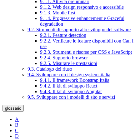
9.1.1. Attività preliminari
9.1.2. Web design responsivo e accessibile
9.1.3. Mobile first
9.1.4. Progressive enhancement e Graceful
degradation
9.2. Strumenti di supporto allo sviluppo del software
9.2.1. Feature detection
9.2.2. Verificare le feature disponibili con Can I
use
9.2.3. Strumenti e risorse per CSS e JavaScript
9.2.4. Supporto browser
9.2.5. Misurare le prestazioni
9.3. Catalogo del riuso
9.4. Sviluppare con il design system .italia
9.4.1. Il framework Bootstrap Italia
9.4.2. Il kit di sviluppo React
9.4.3. Il kit di sviluppo Angular
9.5. Sviluppare con i modelli di sito e servizi
glossario
A
B
C
D