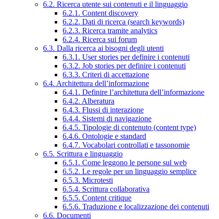
6.2. Ricerca utente sui contenuti e il linguaggio
6.2.1. Content discovery
6.2.2. Dati di ricerca (search keywords)
6.2.3. Ricerca tramite analytics
6.2.4. Ricerca sui forum
6.3. Dalla ricerca ai bisogni degli utenti
6.3.1. User stories per definire i contenuti
6.3.2. Job stories per definire i contenuti
6.3.3. Criteri di accettazione
6.4. Architettura dell’informazione
6.4.1. Definire l’architettura dell’informazione
6.4.2. Alberatura
6.4.3. Flussi di interazione
6.4.4. Sistemi di navigazione
6.4.5. Tipologie di contenuto (content type)
6.4.6. Ontologie e standard
6.4.7. Vocabolari controllati e tassonomie
6.5. Scrittura e linguaggio
6.5.1. Come leggono le persone sul web
6.5.2. Le regole per un linguaggio semplice
6.5.3. Microtesti
6.5.4. Scrittura collaborativa
6.5.5. Content critique
6.5.6. Traduzione e localizzazione dei contenuti
6.6. Documenti