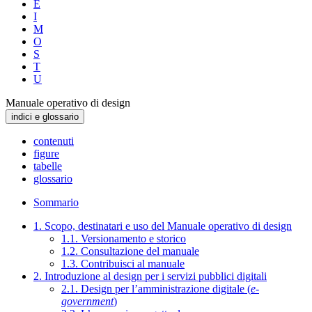
E
I
M
O
S
T
U
Manuale operativo di design
indici e glossario
contenuti
figure
tabelle
glossario
Sommario
1. Scopo, destinatari e uso del Manuale operativo di design
1.1. Versionamento e storico
1.2. Consultazione del manuale
1.3. Contribuisci al manuale
2. Introduzione al design per i servizi pubblici digitali
2.1. Design per l’amministrazione digitale (
e-
government
)