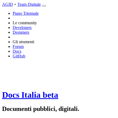
AGID
+
Team Digitale
Piano Triennale
Le community
Developers
Designers
Gli strumenti
Forum
Docs
GitHub
Docs Italia
beta
Documenti pubblici, digitali.