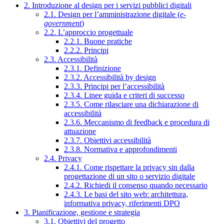
2. Introduzione al design per i servizi pubblici digitali
2.1. Design per l’amministrazione digitale (
e-
government
)
2.2. L’approccio progettuale
2.2.1. Buone pratiche
2.2.2. Principi
2.3. Accessibilità
2.3.1. Definizione
2.3.2. Accessibilità by design
2.3.3. Principi per l’accessibilità
2.3.4. Linee guida e criteri di successo
2.3.5. Come rilasciare una dichiarazione di
accessibilità
2.3.6. Meccanismo di feedback e procedura di
attuazione
2.3.7. Obiettivi accessibilità
2.3.8. Normativa e approfondimenti
2.4. Privacy
2.4.1. Come rispettare la privacy sin dalla
progettazione di un sito o servizio digitale
2.4.2. Richiedi il consenso quando necessario
2.4.3. Le basi del sito web: architettura,
informativa privacy, riferimenti DPO
3. Pianificazione, gestione e strategia
3.1. Obiettivi del progetto