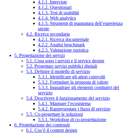
4.1.1. Interviste
4.1.2. Questionari
4.1.3. Test di usabilità
4.1.4. Web analytics
4.1.5. Strumenti di mappatura dell’esperienza
utente
4.2. Ricerca secondaria
4.2.1. Ricerca documentale
4.2.2. Analisi benchmark
4.2.3. Valutazione euristica
5. Progettazione dei servizi
5.1. Cosa sono i servizi e il service design
5.2. Progettare servizi pubblici digitali
5.3. Definire il modello di servizio
5.3.1. Identificare gli attori coinvolti
5.3.2. Formulare la proposta di valore
5.3.3. Inquadrare gli elementi costitutivi del
servizio
5.4. Descrivere il funzionamento del servizio
5.4.1. Mappare l’ecosistema
5.4.2. Rappresentare i flussi di servizio
5.5. Co-progettare le soluzioni
5.5.1. Workshop di co-progettazione
6. Progettazione dei contenuti
6.1. Cos’è il content design