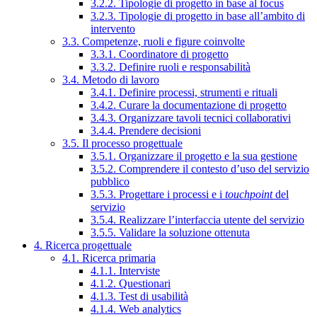
3.2.2. Tipologie di progetto in base al focus
3.2.3. Tipologie di progetto in base all’ambito di
intervento
3.3. Competenze, ruoli e figure coinvolte
3.3.1. Coordinatore di progetto
3.3.2. Definire ruoli e responsabilità
3.4. Metodo di lavoro
3.4.1. Definire processi, strumenti e rituali
3.4.2. Curare la documentazione di progetto
3.4.3. Organizzare tavoli tecnici collaborativi
3.4.4. Prendere decisioni
3.5. Il processo progettuale
3.5.1. Organizzare il progetto e la sua gestione
3.5.2. Comprendere il contesto d’uso del servizio
pubblico
3.5.3. Progettare i processi e i
touchpoint
del
servizio
3.5.4. Realizzare l’interfaccia utente del servizio
3.5.5. Validare la soluzione ottenuta
4. Ricerca progettuale
4.1. Ricerca primaria
4.1.1. Interviste
4.1.2. Questionari
4.1.3. Test di usabilità
4.1.4. Web analytics