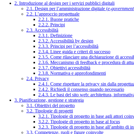
2. Introduzione al design per i servizi pubblici digitali
2.1. Design per l’amministrazione digitale (
e-government
2.2. L’approccio progettuale
2.2.1. Buone pratiche
2.2.2. Principi
2.3. Accessibilità
2.3.1. Definizione
2.3.2. Accessibilità by design
2.3.3. Principi per l’accessibilità
2.3.4. Linee guida e criteri di successo
2.3.5. Come rilasciare una dichiarazione di accessib
2.3.6. Meccanismo di feedback e procedura di attu
2.3.7. Obiettivi accessibilità
2.3.8. Normativa e approfondimenti
2.4. Privacy
2.4.1. Come rispettare la privacy sin dalla progettaz
2.4.2. Richiedi il consenso quando necessario
2.4.3. Le basi del sito web: architettura, informati
3. Pianificazione, gestione e strategia
3.1. Obiettivi del progetto
3.2. Tipologie di progetti
3.2.1. Tipologie di progetto in base agli attori coinv
3.2.2. Tipologie di progetto in base al focus
3.2.3. Tipologie di progetto in base all’ambito di i
3.3. Competenze, ruoli e figure coinvolte