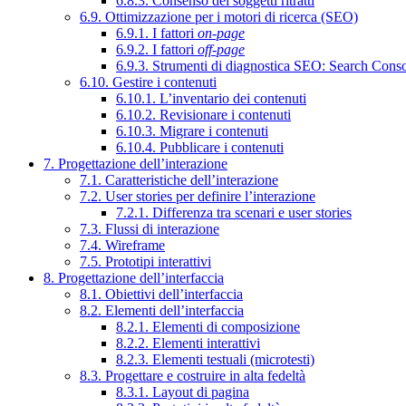
6.8.3. Consenso dei soggetti ritratti
6.9. Ottimizzazione per i motori di ricerca (SEO)
6.9.1. I fattori
on-page
6.9.2. I fattori
off-page
6.9.3. Strumenti di diagnostica SEO: Search Cons
6.10. Gestire i contenuti
6.10.1. L’inventario dei contenuti
6.10.2. Revisionare i contenuti
6.10.3. Migrare i contenuti
6.10.4. Pubblicare i contenuti
7. Progettazione dell’interazione
7.1. Caratteristiche dell’interazione
7.2. User stories per definire l’interazione
7.2.1. Differenza tra scenari e user stories
7.3. Flussi di interazione
7.4. Wireframe
7.5. Prototipi interattivi
8. Progettazione dell’interfaccia
8.1. Obiettivi dell’interfaccia
8.2. Elementi dell’interfaccia
8.2.1. Elementi di composizione
8.2.2. Elementi interattivi
8.2.3. Elementi testuali (microtesti)
8.3. Progettare e costruire in alta fedeltà
8.3.1. Layout di pagina