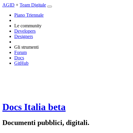
AGID
+
Team Digitale
Piano Triennale
Le community
Developers
Designers
Gli strumenti
Forum
Docs
GitHub
Docs Italia
beta
Documenti pubblici, digitali.