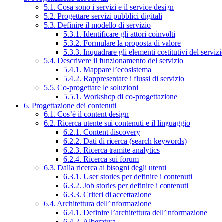
5.1. Cosa sono i servizi e il service design
5.2. Progettare servizi pubblici digitali
5.3. Definire il modello di servizio
5.3.1. Identificare gli attori coinvolti
5.3.2. Formulare la proposta di valore
5.3.3. Inquadrare gli elementi costitutivi del serviz
5.4. Descrivere il funzionamento del servizio
5.4.1. Mappare l’ecosistema
5.4.2. Rappresentare i flussi di servizio
5.5. Co-progettare le soluzioni
5.5.1. Workshop di co-progettazione
6. Progettazione dei contenuti
6.1. Cos’è il content design
6.2. Ricerca utente sui contenuti e il linguaggio
6.2.1. Content discovery
6.2.2. Dati di ricerca (search keywords)
6.2.3. Ricerca tramite analytics
6.2.4. Ricerca sui forum
6.3. Dalla ricerca ai bisogni degli utenti
6.3.1. User stories per definire i contenuti
6.3.2. Job stories per definire i contenuti
6.3.3. Criteri di accettazione
6.4. Architettura dell’informazione
6.4.1. Definire l’architettura dell’informazione
6.4.2. Alberatura