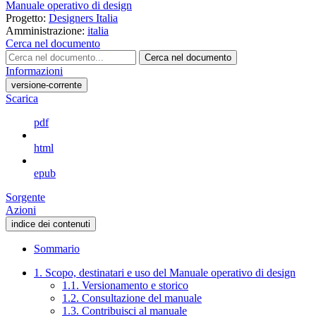
Manuale operativo di design
Progetto:
Designers Italia
Amministrazione:
italia
Cerca nel documento
Cerca nel documento
Informazioni
versione-corrente
Scarica
pdf
html
epub
Sorgente
Azioni
indice dei contenuti
Sommario
1. Scopo, destinatari e uso del Manuale operativo di design
1.1. Versionamento e storico
1.2. Consultazione del manuale
1.3. Contribuisci al manuale