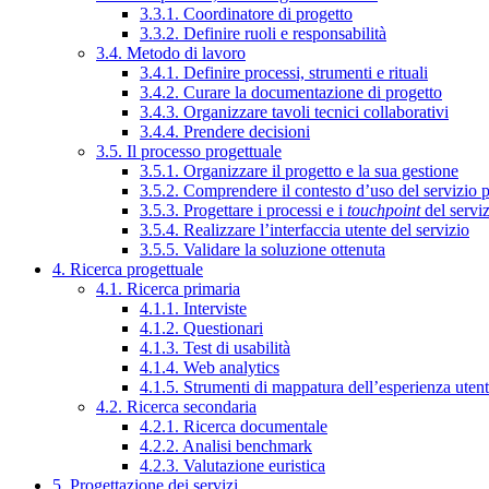
3.3.1. Coordinatore di progetto
3.3.2. Definire ruoli e responsabilità
3.4. Metodo di lavoro
3.4.1. Definire processi, strumenti e rituali
3.4.2. Curare la documentazione di progetto
3.4.3. Organizzare tavoli tecnici collaborativi
3.4.4. Prendere decisioni
3.5. Il processo progettuale
3.5.1. Organizzare il progetto e la sua gestione
3.5.2. Comprendere il contesto d’uso del servizio 
3.5.3. Progettare i processi e i
touchpoint
del servi
3.5.4. Realizzare l’interfaccia utente del servizio
3.5.5. Validare la soluzione ottenuta
4. Ricerca progettuale
4.1. Ricerca primaria
4.1.1. Interviste
4.1.2. Questionari
4.1.3. Test di usabilità
4.1.4. Web analytics
4.1.5. Strumenti di mappatura dell’esperienza uten
4.2. Ricerca secondaria
4.2.1. Ricerca documentale
4.2.2. Analisi benchmark
4.2.3. Valutazione euristica
5. Progettazione dei servizi