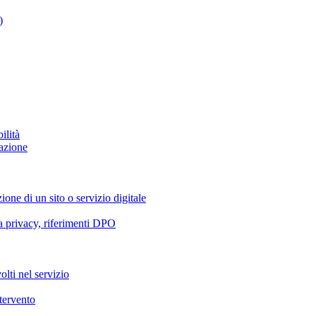
)
ilità
azione
ione di un sito o servizio digitale
va privacy, riferimenti DPO
olti nel servizio
ntervento