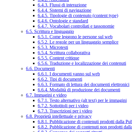
6.4.3. Flussi di interazione
6.4.4. Sistemi di navigazione
6.4.5. Tipologie di contenuto (content type)
6.4.6. Ontologie e standard
6.4.7. Vocabolari controllati e tassonomie
6.5. Scrittura e linguaggio
6.5.1. Come leggono le persone sul web
6.5.2. Le regole per un linguaggio semplice
6.5.3. Microtesti
6.5.4. Scrittura collaborativa
6.5.5. Content critique
6.5.6. Traduzione e localizzazione dei contenuti
6.6. Documenti
6.6.1. I documenti vanno sul web
6.6.2. Tipi di documenti
6.6.3. Formato di lettura dei documenti elettronici
6.6.4. Modalità di produzione dei documenti
6.7. Immagini e video
6.7.1. Testo alternativo (alt text) per le immagini
6.7.2. Sottotitoli per i video
6.7.3. Trascrizioni per i video
6.8. Proprietà intellettuale e privacy
6.8.1. Pubblicazione di contenuti prodotti dalla P
6.8.2. Pubblicazione di contenuti non prodotti dal