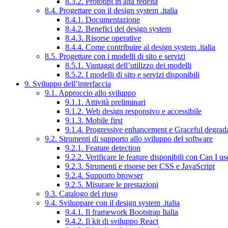
8.3.2. Prototipi in alta fedeltà
8.4. Progettare con il design system .italia
8.4.1. Documentazione
8.4.2. Benefici del design system
8.4.3. Risorse operative
8.4.4. Come contribuire al design system .italia
8.5. Progettare con i modelli di sito e servizi
8.5.1. Vantaggi dell’utilizzo dei modelli
8.5.2. I modelli di sito e servizi disponibili
9. Sviluppo dell’interfaccia
9.1. Approccio allo sviluppo
9.1.1. Attività preliminari
9.1.2. Web design responsivo e accessibile
9.1.3. Mobile first
9.1.4. Progressive enhancement e Graceful degrad
9.2. Strumenti di supporto allo sviluppo del software
9.2.1. Feature detection
9.2.2. Verificare le feature disponibili con Can I us
9.2.3. Strumenti e risorse per CSS e JavaScript
9.2.4. Supporto browser
9.2.5. Misurare le prestazioni
9.3. Catalogo del riuso
9.4. Sviluppare con il design system .italia
9.4.1. Il framework Bootstrap Italia
9.4.2. Il kit di sviluppo React