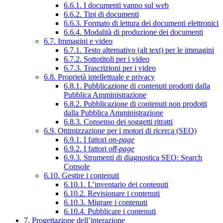
6.6.1. I documenti vanno sul web
6.6.2. Tipi di documenti
6.6.3. Formato di lettura dei documenti elettronici
6.6.4. Modalità di produzione dei documenti
6.7. Immagini e video
6.7.1. Testo alternativo (alt text) per le immagini
6.7.2. Sottotitoli per i video
6.7.3. Trascrizioni per i video
6.8. Proprietà intellettuale e privacy
6.8.1. Pubblicazione di contenuti prodotti dalla
Pubblica Amministrazione
6.8.2. Pubblicazione di contenuti non prodotti
dalla Pubblica Amministrazione
6.8.3. Consenso dei soggetti ritratti
6.9. Ottimizzazione per i motori di ricerca (SEO)
6.9.1. I fattori
on-page
6.9.2. I fattori
off-page
6.9.3. Strumenti di diagnostica SEO: Search
Console
6.10. Gestire i contenuti
6.10.1. L’inventario dei contenuti
6.10.2. Revisionare i contenuti
6.10.3. Migrare i contenuti
6.10.4. Pubblicare i contenuti
7. Progettazione dell’interazione