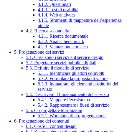
4.1.2. Questionari
4.1.3. Test di usabilità
4.1.4. Web analytics
4.1.5. Strumenti di mappatura dell’esperienza
utente
4.2. Ricerca secondaria
4.2.1. Ricerca documentale
4.2.2. Analisi benchmark
4.2.3. Valutazione euristica
5. Progettazione dei servizi
5.1. Cosa sono i servizi e il service design
5.2. Progettare servizi pubblici digitali
5.3. Definire il modello di servizio
5.3.1. Identificare gli attori coinvolti
5.3.2. Formulare la proposta di valore
5.3.3. Inquadrare gli elementi costitutivi del
servizio
5.4. Descrivere il funzionamento del servizio
5.4.1. Mappare l’ecosistema
5.4.2. Rappresentare i flussi di servizio
5.5. Co-progettare le soluzioni
5.5.1. Workshop di co-progettazione
6. Progettazione dei contenuti
6.1. Cos’è il content design
6.2. Ricerca utente sui contenuti e il linguaggio