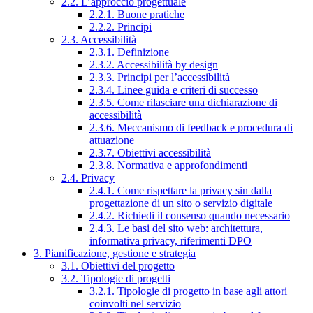
2.2. L’approccio progettuale
2.2.1. Buone pratiche
2.2.2. Principi
2.3. Accessibilità
2.3.1. Definizione
2.3.2. Accessibilità by design
2.3.3. Principi per l’accessibilità
2.3.4. Linee guida e criteri di successo
2.3.5. Come rilasciare una dichiarazione di
accessibilità
2.3.6. Meccanismo di feedback e procedura di
attuazione
2.3.7. Obiettivi accessibilità
2.3.8. Normativa e approfondimenti
2.4. Privacy
2.4.1. Come rispettare la privacy sin dalla
progettazione di un sito o servizio digitale
2.4.2. Richiedi il consenso quando necessario
2.4.3. Le basi del sito web: architettura,
informativa privacy, riferimenti DPO
3. Pianificazione, gestione e strategia
3.1. Obiettivi del progetto
3.2. Tipologie di progetti
3.2.1. Tipologie di progetto in base agli attori
coinvolti nel servizio