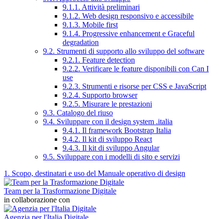
9.1.1. Attività preliminari
9.1.2. Web design responsivo e accessibile
9.1.3. Mobile first
9.1.4. Progressive enhancement e Graceful
degradation
9.2. Strumenti di supporto allo sviluppo del software
9.2.1. Feature detection
9.2.2. Verificare le feature disponibili con Can I
use
9.2.3. Strumenti e risorse per CSS e JavaScript
9.2.4. Supporto browser
9.2.5. Misurare le prestazioni
9.3. Catalogo del riuso
9.4. Sviluppare con il design system .italia
9.4.1. Il framework Bootstrap Italia
9.4.2. Il kit di sviluppo React
9.4.3. Il kit di sviluppo Angular
9.5. Sviluppare con i modelli di sito e servizi
1. Scopo, destinatari e uso del Manuale operativo di design
Team per la Trasformazione Digitale
in collaborazione con
Agenzia per l'Italia Digitale