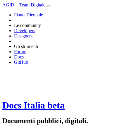
AGID
+
Team Digitale
Piano Triennale
Le community
Developers
Designers
Gli strumenti
Forum
Docs
GitHub
Docs Italia
beta
Documenti pubblici, digitali.