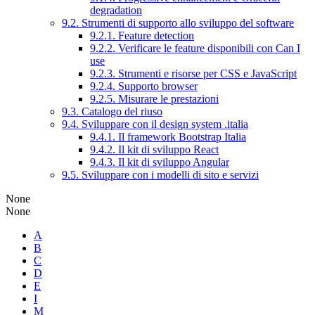
degradation
9.2. Strumenti di supporto allo sviluppo del software
9.2.1. Feature detection
9.2.2. Verificare le feature disponibili con Can I
use
9.2.3. Strumenti e risorse per CSS e JavaScript
9.2.4. Supporto browser
9.2.5. Misurare le prestazioni
9.3. Catalogo del riuso
9.4. Sviluppare con il design system .italia
9.4.1. Il framework Bootstrap Italia
9.4.2. Il kit di sviluppo React
9.4.3. Il kit di sviluppo Angular
9.5. Sviluppare con i modelli di sito e servizi
None
None
A
B
C
D
E
I
M