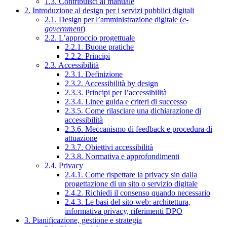
1.3. Contribuisci al manuale
2. Introduzione al design per i servizi pubblici digitali
2.1. Design per l’amministrazione digitale (
e-
government
)
2.2. L’approccio progettuale
2.2.1. Buone pratiche
2.2.2. Principi
2.3. Accessibilità
2.3.1. Definizione
2.3.2. Accessibilità by design
2.3.3. Principi per l’accessibilità
2.3.4. Linee guida e criteri di successo
2.3.5. Come rilasciare una dichiarazione di
accessibilità
2.3.6. Meccanismo di feedback e procedura di
attuazione
2.3.7. Obiettivi accessibilità
2.3.8. Normativa e approfondimenti
2.4. Privacy
2.4.1. Come rispettare la privacy sin dalla
progettazione di un sito o servizio digitale
2.4.2. Richiedi il consenso quando necessario
2.4.3. Le basi del sito web: architettura,
informativa privacy, riferimenti DPO
3. Pianificazione, gestione e strategia