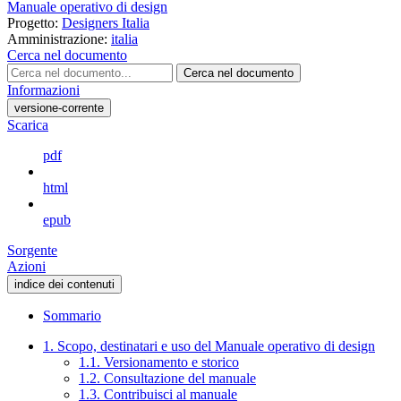
Manuale operativo di design
Progetto:
Designers Italia
Amministrazione:
italia
Cerca nel documento
Cerca nel documento
Informazioni
versione-corrente
Scarica
pdf
html
epub
Sorgente
Azioni
indice dei contenuti
Sommario
1. Scopo, destinatari e uso del Manuale operativo di design
1.1. Versionamento e storico
1.2. Consultazione del manuale
1.3. Contribuisci al manuale