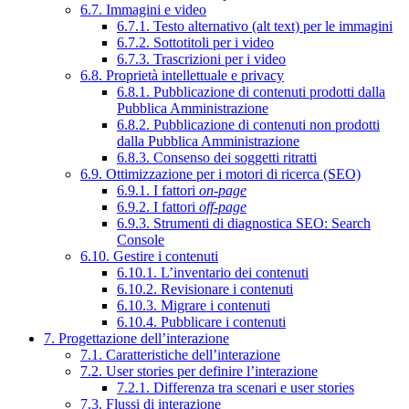
6.7. Immagini e video
6.7.1. Testo alternativo (alt text) per le immagini
6.7.2. Sottotitoli per i video
6.7.3. Trascrizioni per i video
6.8. Proprietà intellettuale e privacy
6.8.1. Pubblicazione di contenuti prodotti dalla
Pubblica Amministrazione
6.8.2. Pubblicazione di contenuti non prodotti
dalla Pubblica Amministrazione
6.8.3. Consenso dei soggetti ritratti
6.9. Ottimizzazione per i motori di ricerca (SEO)
6.9.1. I fattori
on-page
6.9.2. I fattori
off-page
6.9.3. Strumenti di diagnostica SEO: Search
Console
6.10. Gestire i contenuti
6.10.1. L’inventario dei contenuti
6.10.2. Revisionare i contenuti
6.10.3. Migrare i contenuti
6.10.4. Pubblicare i contenuti
7. Progettazione dell’interazione
7.1. Caratteristiche dell’interazione
7.2. User stories per definire l’interazione
7.2.1. Differenza tra scenari e user stories
7.3. Flussi di interazione