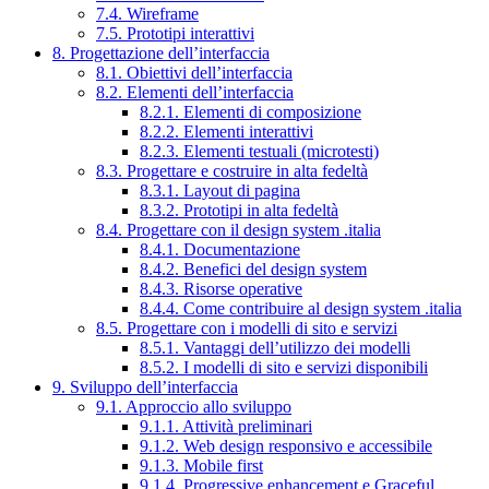
7.4. Wireframe
7.5. Prototipi interattivi
8. Progettazione dell’interfaccia
8.1. Obiettivi dell’interfaccia
8.2. Elementi dell’interfaccia
8.2.1. Elementi di composizione
8.2.2. Elementi interattivi
8.2.3. Elementi testuali (microtesti)
8.3. Progettare e costruire in alta fedeltà
8.3.1. Layout di pagina
8.3.2. Prototipi in alta fedeltà
8.4. Progettare con il design system .italia
8.4.1. Documentazione
8.4.2. Benefici del design system
8.4.3. Risorse operative
8.4.4. Come contribuire al design system .italia
8.5. Progettare con i modelli di sito e servizi
8.5.1. Vantaggi dell’utilizzo dei modelli
8.5.2. I modelli di sito e servizi disponibili
9. Sviluppo dell’interfaccia
9.1. Approccio allo sviluppo
9.1.1. Attività preliminari
9.1.2. Web design responsivo e accessibile
9.1.3. Mobile first
9.1.4. Progressive enhancement e Graceful