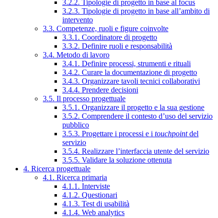
3.2.2. Tipologie di progetto in base al focus
3.2.3. Tipologie di progetto in base all’ambito di
intervento
3.3. Competenze, ruoli e figure coinvolte
3.3.1. Coordinatore di progetto
3.3.2. Definire ruoli e responsabilità
3.4. Metodo di lavoro
3.4.1. Definire processi, strumenti e rituali
3.4.2. Curare la documentazione di progetto
3.4.3. Organizzare tavoli tecnici collaborativi
3.4.4. Prendere decisioni
3.5. Il processo progettuale
3.5.1. Organizzare il progetto e la sua gestione
3.5.2. Comprendere il contesto d’uso del servizio
pubblico
3.5.3. Progettare i processi e i
touchpoint
del
servizio
3.5.4. Realizzare l’interfaccia utente del servizio
3.5.5. Validare la soluzione ottenuta
4. Ricerca progettuale
4.1. Ricerca primaria
4.1.1. Interviste
4.1.2. Questionari
4.1.3. Test di usabilità
4.1.4. Web analytics