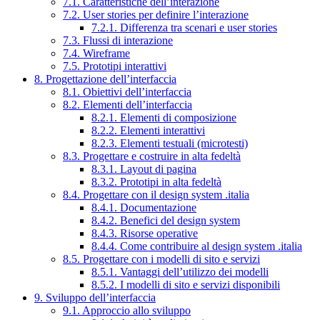
7.1. Caratteristiche dell’interazione
7.2. User stories per definire l’interazione
7.2.1. Differenza tra scenari e user stories
7.3. Flussi di interazione
7.4. Wireframe
7.5. Prototipi interattivi
8. Progettazione dell’interfaccia
8.1. Obiettivi dell’interfaccia
8.2. Elementi dell’interfaccia
8.2.1. Elementi di composizione
8.2.2. Elementi interattivi
8.2.3. Elementi testuali (microtesti)
8.3. Progettare e costruire in alta fedeltà
8.3.1. Layout di pagina
8.3.2. Prototipi in alta fedeltà
8.4. Progettare con il design system .italia
8.4.1. Documentazione
8.4.2. Benefici del design system
8.4.3. Risorse operative
8.4.4. Come contribuire al design system .italia
8.5. Progettare con i modelli di sito e servizi
8.5.1. Vantaggi dell’utilizzo dei modelli
8.5.2. I modelli di sito e servizi disponibili
9. Sviluppo dell’interfaccia
9.1. Approccio allo sviluppo