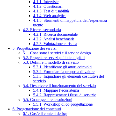
4.1.1. Interviste
4.1.2. Questionari
4.1.3. Test di usabilità
4.1.4. Web analytics
4.1.5. Strumenti di mappatura dell’esperienza
utente
4.2. Ricerca secondaria
4.2.1. Ricerca documentale
4.2.2. Analisi benchmark
4.2.3. Valutazione euristica
5. Progettazione dei servizi
5.1. Cosa sono i servizi e il service design
5.2. Progettare servizi pubblici digitali
5.3. Definire il modello di servizio
5.3.1. Identificare gli attori coinvolti
5.3.2. Formulare la proposta di valore
5.3.3. Inquadrare gli elementi costitutivi del
servizio
5.4. Descrivere il funzionamento del servizio
5.4.1. Mappare l’ecosistema
5.4.2. Rappresentare i flussi di servizio
5.5. Co-progettare le soluzioni
5.5.1. Workshop di co-progettazione
6. Progettazione dei contenuti
6.1. Cos’è il content design