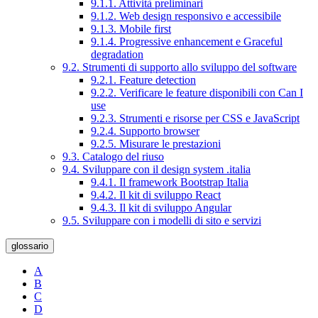
9.1.1. Attività preliminari
9.1.2. Web design responsivo e accessibile
9.1.3. Mobile first
9.1.4. Progressive enhancement e Graceful
degradation
9.2. Strumenti di supporto allo sviluppo del software
9.2.1. Feature detection
9.2.2. Verificare le feature disponibili con Can I
use
9.2.3. Strumenti e risorse per CSS e JavaScript
9.2.4. Supporto browser
9.2.5. Misurare le prestazioni
9.3. Catalogo del riuso
9.4. Sviluppare con il design system .italia
9.4.1. Il framework Bootstrap Italia
9.4.2. Il kit di sviluppo React
9.4.3. Il kit di sviluppo Angular
9.5. Sviluppare con i modelli di sito e servizi
glossario
A
B
C
D