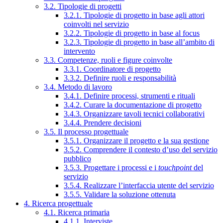
3.2. Tipologie di progetti
3.2.1. Tipologie di progetto in base agli attori
coinvolti nel servizio
3.2.2. Tipologie di progetto in base al focus
3.2.3. Tipologie di progetto in base all’ambito di
intervento
3.3. Competenze, ruoli e figure coinvolte
3.3.1. Coordinatore di progetto
3.3.2. Definire ruoli e responsabilità
3.4. Metodo di lavoro
3.4.1. Definire processi, strumenti e rituali
3.4.2. Curare la documentazione di progetto
3.4.3. Organizzare tavoli tecnici collaborativi
3.4.4. Prendere decisioni
3.5. Il processo progettuale
3.5.1. Organizzare il progetto e la sua gestione
3.5.2. Comprendere il contesto d’uso del servizio
pubblico
3.5.3. Progettare i processi e i
touchpoint
del
servizio
3.5.4. Realizzare l’interfaccia utente del servizio
3.5.5. Validare la soluzione ottenuta
4. Ricerca progettuale
4.1. Ricerca primaria
4.1.1. Interviste