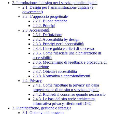
2. Introduzione al design per i servizi pubblici digitali
2.1. Design per l’amministrazione digitale (
e-
government
)
2.2. L’approccio progettuale
2.2.1. Buone pratiche
2.2.2. Principi
2.3. Accessibilità
2.3.1. Definizione
2.3.2. Accessibilità by design
2.3.3. Principi per l’accessibilità
2.3.4. Linee guida e criteri di successo
2.3.5. Come rilasciare una dichiarazione di
accessibilità
2.3.6. Meccanismo di feedback e procedura di
attuazione
2.3.7. Obiettivi accessibilità
2.3.8. Normativa e approfondimenti
2.4. Privacy
2.4.1. Come rispettare la privacy sin dalla
progettazione di un sito o servizio digitale
2.4.2. Richiedi il consenso quando necessario
2.4.3. Le basi del sito web: architettura,
informativa privacy, riferimenti DPO
3. Pianificazione, gestione e strategia
3.1. Obiettivi del progetto