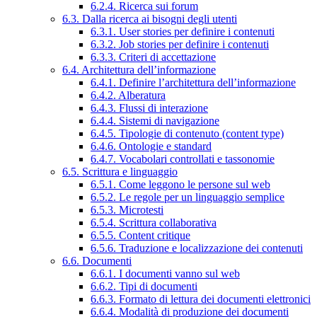
6.2.4. Ricerca sui forum
6.3. Dalla ricerca ai bisogni degli utenti
6.3.1. User stories per definire i contenuti
6.3.2. Job stories per definire i contenuti
6.3.3. Criteri di accettazione
6.4. Architettura dell’informazione
6.4.1. Definire l’architettura dell’informazione
6.4.2. Alberatura
6.4.3. Flussi di interazione
6.4.4. Sistemi di navigazione
6.4.5. Tipologie di contenuto (content type)
6.4.6. Ontologie e standard
6.4.7. Vocabolari controllati e tassonomie
6.5. Scrittura e linguaggio
6.5.1. Come leggono le persone sul web
6.5.2. Le regole per un linguaggio semplice
6.5.3. Microtesti
6.5.4. Scrittura collaborativa
6.5.5. Content critique
6.5.6. Traduzione e localizzazione dei contenuti
6.6. Documenti
6.6.1. I documenti vanno sul web
6.6.2. Tipi di documenti
6.6.3. Formato di lettura dei documenti elettronici
6.6.4. Modalità di produzione dei documenti