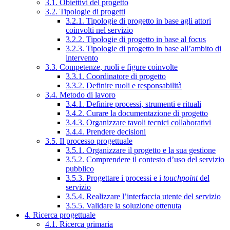
3.1. Obiettivi del progetto
3.2. Tipologie di progetti
3.2.1. Tipologie di progetto in base agli attori
coinvolti nel servizio
3.2.2. Tipologie di progetto in base al focus
3.2.3. Tipologie di progetto in base all’ambito di
intervento
3.3. Competenze, ruoli e figure coinvolte
3.3.1. Coordinatore di progetto
3.3.2. Definire ruoli e responsabilità
3.4. Metodo di lavoro
3.4.1. Definire processi, strumenti e rituali
3.4.2. Curare la documentazione di progetto
3.4.3. Organizzare tavoli tecnici collaborativi
3.4.4. Prendere decisioni
3.5. Il processo progettuale
3.5.1. Organizzare il progetto e la sua gestione
3.5.2. Comprendere il contesto d’uso del servizio
pubblico
3.5.3. Progettare i processi e i
touchpoint
del
servizio
3.5.4. Realizzare l’interfaccia utente del servizio
3.5.5. Validare la soluzione ottenuta
4. Ricerca progettuale
4.1. Ricerca primaria