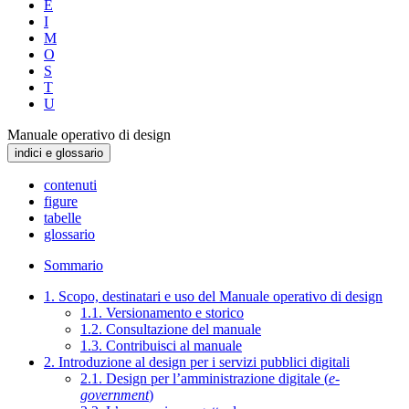
E
I
M
O
S
T
U
Manuale operativo di design
indici e glossario
contenuti
figure
tabelle
glossario
Sommario
1. Scopo, destinatari e uso del Manuale operativo di design
1.1. Versionamento e storico
1.2. Consultazione del manuale
1.3. Contribuisci al manuale
2. Introduzione al design per i servizi pubblici digitali
2.1. Design per l’amministrazione digitale (
e-
government
)