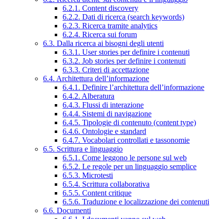
6.2.1. Content discovery
6.2.2. Dati di ricerca (search keywords)
6.2.3. Ricerca tramite analytics
6.2.4. Ricerca sui forum
6.3. Dalla ricerca ai bisogni degli utenti
6.3.1. User stories per definire i contenuti
6.3.2. Job stories per definire i contenuti
6.3.3. Criteri di accettazione
6.4. Architettura dell’informazione
6.4.1. Definire l’architettura dell’informazione
6.4.2. Alberatura
6.4.3. Flussi di interazione
6.4.4. Sistemi di navigazione
6.4.5. Tipologie di contenuto (content type)
6.4.6. Ontologie e standard
6.4.7. Vocabolari controllati e tassonomie
6.5. Scrittura e linguaggio
6.5.1. Come leggono le persone sul web
6.5.2. Le regole per un linguaggio semplice
6.5.3. Microtesti
6.5.4. Scrittura collaborativa
6.5.5. Content critique
6.5.6. Traduzione e localizzazione dei contenuti
6.6. Documenti