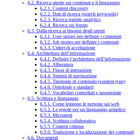
6.2. Ricerca utente sui contenuti e il linguaggio
6.2.1. Content discovery
6.2.2. Dati di ricerca (search keywords)
6.2.3. Ricerca tramite analytics
6.2.4. Ricerca sui forum
6.3. Dalla ricerca ai bisogni degli utenti
6.3.1. User stories per definire i contenuti
6.3.2. Job stories per definire i contenuti
6.3.3. Criteri di accettazione
6.4. Architettura dell’informazione
6.4.1. Definire l’architettura dell’informazione
6.4.2. Alberatura
6.4.3. Flussi di interazione
6.4.4. Sistemi di navigazione
6.4.5. Tipologie di contenuto (content type)
6.4.6. Ontologie e standard
6.4.7. Vocabolari controllati e tassonomie
6.5. Scrittura e linguaggio
6.5.1. Come leggono le persone sul web
6.5.2. Le regole per un linguaggio semplice
6.5.3. Microtesti
6.5.4. Scrittura collaborativa
6.5.5. Content critique
6.5.6. Traduzione e localizzazione dei contenuti
6.6. Documenti