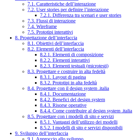
7.1. Caratteristiche dell’interazione
7.2. User stories per definire l’interazione
7.2.1. Differenza tra scenari e user stories
7.3. Flussi di interazione
7.4. Wireframe
7.5. Prototipi interattivi
8. Progettazione dell’interfaccia
8.1. Obiettivi dell’interfaccia
8.2. Elementi dell’interfaccia
8.2.1. Elementi di composizione
8.2.2. Elementi interattivi
8.2.3. Elementi testuali (microtesti)
8.3. Progettare e costruire in alta fedeltà
8.3.1. Layout di pagina
8.3.2. Prototipi in alta fedeltà
8.4. Progettare con il design system .italia
8.4.1. Documentazione
8.4.2. Benefici del design system
8.4.3. Risorse operative
8.4.4. Come contribuire al design system .italia
8.5. Progettare con i modelli di sito e servizi
8.5.1. Vantaggi dell’utilizzo dei modelli
8.5.2. I modelli di sito e servizi disponibili
9. Sviluppo dell’interfaccia
9.1. Approccio allo sviluppo