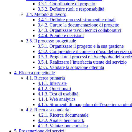
3.3.1. Coordinatore di progetto
3.3.2. Definire ruoli e responsabilità
3.4. Metodo di lavoro
3.4.1. Definire processi, strumenti e rituali
3.4.2. Curare la documentazione di progetto
3.4.3. Organizzare tavoli tecnici collaborativi
3.4.4. Prendere decisioni
3.5. Il processo progettuale
3.5.1. Organizzare il progetto e la sua gestione
3.5.2. Comprendere il contesto d’uso del servizio 
3.5.3. Progettare i processi e i
touchpoint
del servi
3.5.4. Realizzare l’interfaccia utente del servizio
3.5.5. Validare la soluzione ottenuta
4. Ricerca progettuale
4.1. Ricerca primaria
4.1.1. Interviste
4.1.2. Questionari
4.1.3. Test di usabilità
4.1.4. Web analytics
4.1.5. Strumenti di mappatura dell’esperienza uten
4.2. Ricerca secondaria
4.2.1. Ricerca documentale
4.2.2. Analisi benchmark
4.2.3. Valutazione euristica
5. Progettazione dei servizi