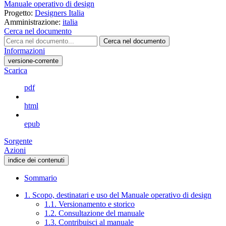
Manuale operativo di design
Progetto:
Designers Italia
Amministrazione:
italia
Cerca nel documento
Cerca nel documento
Informazioni
versione-corrente
Scarica
pdf
html
epub
Sorgente
Azioni
indice dei contenuti
Sommario
1. Scopo, destinatari e uso del Manuale operativo di design
1.1. Versionamento e storico
1.2. Consultazione del manuale
1.3. Contribuisci al manuale