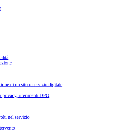
)
ilità
azione
ione di un sito o servizio digitale
va privacy, riferimenti DPO
olti nel servizio
ntervento