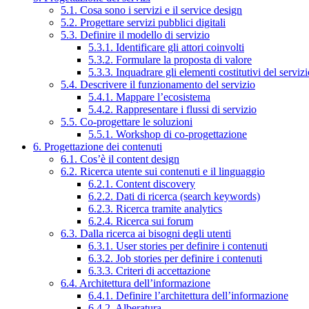
5.1. Cosa sono i servizi e il service design
5.2. Progettare servizi pubblici digitali
5.3. Definire il modello di servizio
5.3.1. Identificare gli attori coinvolti
5.3.2. Formulare la proposta di valore
5.3.3. Inquadrare gli elementi costitutivi del serviz
5.4. Descrivere il funzionamento del servizio
5.4.1. Mappare l’ecosistema
5.4.2. Rappresentare i flussi di servizio
5.5. Co-progettare le soluzioni
5.5.1. Workshop di co-progettazione
6. Progettazione dei contenuti
6.1. Cos’è il content design
6.2. Ricerca utente sui contenuti e il linguaggio
6.2.1. Content discovery
6.2.2. Dati di ricerca (search keywords)
6.2.3. Ricerca tramite analytics
6.2.4. Ricerca sui forum
6.3. Dalla ricerca ai bisogni degli utenti
6.3.1. User stories per definire i contenuti
6.3.2. Job stories per definire i contenuti
6.3.3. Criteri di accettazione
6.4. Architettura dell’informazione
6.4.1. Definire l’architettura dell’informazione
6.4.2. Alberatura