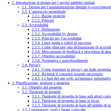
2. Introduzione al design per i servizi pubblici digitali
2.1. Design per l’amministrazione digitale (
e-government
2.2. L’approccio progettuale
2.2.1. Buone pratiche
2.2.2. Principi
2.3. Accessibilità
2.3.1. Definizione
2.3.2. Accessibilità by design
2.3.3. Principi per l’accessibilità
2.3.4. Linee guida e criteri di successo
2.3.5. Come rilasciare una dichiarazione di accessib
2.3.6. Meccanismo di feedback e procedura di attu
2.3.7. Obiettivi accessibilità
2.3.8. Normativa e approfondimenti
2.4. Privacy
2.4.1. Come rispettare la privacy sin dalla progettaz
2.4.2. Richiedi il consenso quando necessario
2.4.3. Le basi del sito web: architettura, informati
3. Pianificazione, gestione e strategia
3.1. Obiettivi del progetto
3.2. Tipologie di progetti
3.2.1. Tipologie di progetto in base agli attori coinv
3.2.2. Tipologie di progetto in base al focus
3.2.3. Tipologie di progetto in base all’ambito di i
3.3. Competenze, ruoli e figure coinvolte