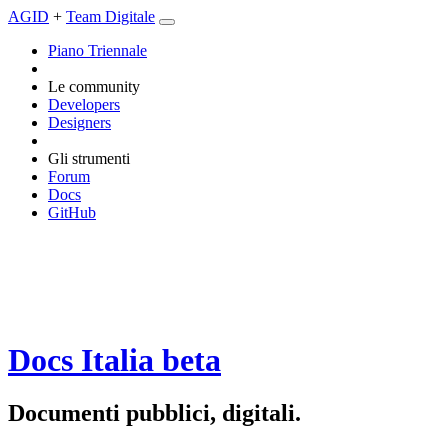
AGID
+
Team Digitale
Piano Triennale
Le community
Developers
Designers
Gli strumenti
Forum
Docs
GitHub
Docs Italia
beta
Documenti pubblici, digitali.