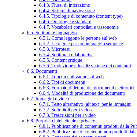
6.4.3. Flussi di interazione
6.4.4. Sistemi di navigazione
6.4.5. Tipologie di contenuto (content type)
6.4.6. Ontologie e standard
6.4.7. Vocabolari controllati e tassonomie
6.5. Scrittura e linguaggio
6.5.1. Come leggono le persone sul web
6.5.2. Le regole per un linguaggio semplice
6.5.3. Microtesti
6.5.4. Scrittura collaborativa
6.5.5. Content critique
6.5.6. Traduzione e localizzazione dei contenuti
6.6. Documenti
6.6.1. I documenti vanno sul web
6.6.2. Tipi di documenti
6.6.3. Formato di lettura dei documenti elettronici
6.6.4. Modalità di produzione dei documenti
6.7. Immagini e video
6.7.1. Testo alternativo (alt text) per le immagini
6.7.2. Sottotitoli per i video
6.7.3. Trascrizioni per i video
6.8. Proprietà intellettuale e privacy
6.8.1. Pubblicazione di contenuti prodotti dalla P
6.8.2. Pubblicazione di contenuti non prodotti dal