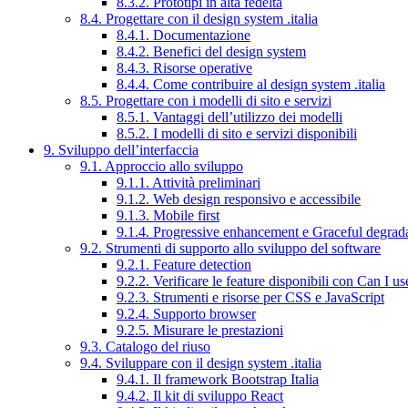
8.3.2. Prototipi in alta fedeltà
8.4. Progettare con il design system .italia
8.4.1. Documentazione
8.4.2. Benefici del design system
8.4.3. Risorse operative
8.4.4. Come contribuire al design system .italia
8.5. Progettare con i modelli di sito e servizi
8.5.1. Vantaggi dell’utilizzo dei modelli
8.5.2. I modelli di sito e servizi disponibili
9. Sviluppo dell’interfaccia
9.1. Approccio allo sviluppo
9.1.1. Attività preliminari
9.1.2. Web design responsivo e accessibile
9.1.3. Mobile first
9.1.4. Progressive enhancement e Graceful degrad
9.2. Strumenti di supporto allo sviluppo del software
9.2.1. Feature detection
9.2.2. Verificare le feature disponibili con Can I us
9.2.3. Strumenti e risorse per CSS e JavaScript
9.2.4. Supporto browser
9.2.5. Misurare le prestazioni
9.3. Catalogo del riuso
9.4. Sviluppare con il design system .italia
9.4.1. Il framework Bootstrap Italia
9.4.2. Il kit di sviluppo React