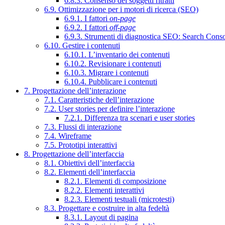
6.8.3. Consenso dei soggetti ritratti
6.9. Ottimizzazione per i motori di ricerca (SEO)
6.9.1. I fattori
on-page
6.9.2. I fattori
off-page
6.9.3. Strumenti di diagnostica SEO: Search Cons
6.10. Gestire i contenuti
6.10.1. L’inventario dei contenuti
6.10.2. Revisionare i contenuti
6.10.3. Migrare i contenuti
6.10.4. Pubblicare i contenuti
7. Progettazione dell’interazione
7.1. Caratteristiche dell’interazione
7.2. User stories per definire l’interazione
7.2.1. Differenza tra scenari e user stories
7.3. Flussi di interazione
7.4. Wireframe
7.5. Prototipi interattivi
8. Progettazione dell’interfaccia
8.1. Obiettivi dell’interfaccia
8.2. Elementi dell’interfaccia
8.2.1. Elementi di composizione
8.2.2. Elementi interattivi
8.2.3. Elementi testuali (microtesti)
8.3. Progettare e costruire in alta fedeltà
8.3.1. Layout di pagina