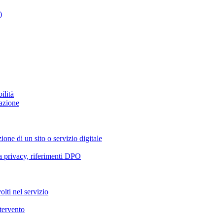
)
ilità
azione
ione di un sito o servizio digitale
va privacy, riferimenti DPO
olti nel servizio
ntervento