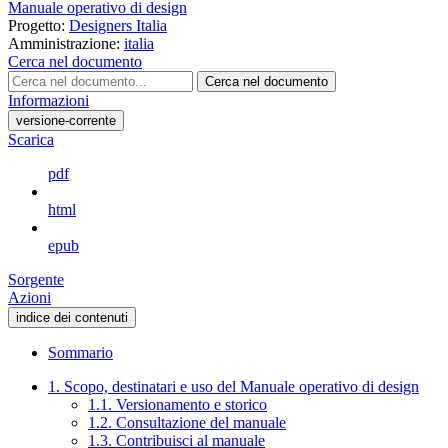
Manuale operativo di design
Progetto:
Designers Italia
Amministrazione:
italia
Cerca nel documento
Cerca nel documento
Informazioni
versione-corrente
Scarica
pdf
html
epub
Sorgente
Azioni
indice dei contenuti
Sommario
1. Scopo, destinatari e uso del Manuale operativo di design
1.1. Versionamento e storico
1.2. Consultazione del manuale
1.3. Contribuisci al manuale