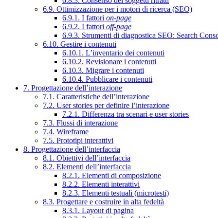
6.8.3. Consenso dei soggetti ritratti
6.9. Ottimizzazione per i motori di ricerca (SEO)
6.9.1. I fattori
on-page
6.9.2. I fattori
off-page
6.9.3. Strumenti di diagnostica SEO: Search Cons
6.10. Gestire i contenuti
6.10.1. L’inventario dei contenuti
6.10.2. Revisionare i contenuti
6.10.3. Migrare i contenuti
6.10.4. Pubblicare i contenuti
7. Progettazione dell’interazione
7.1. Caratteristiche dell’interazione
7.2. User stories per definire l’interazione
7.2.1. Differenza tra scenari e user stories
7.3. Flussi di interazione
7.4. Wireframe
7.5. Prototipi interattivi
8. Progettazione dell’interfaccia
8.1. Obiettivi dell’interfaccia
8.2. Elementi dell’interfaccia
8.2.1. Elementi di composizione
8.2.2. Elementi interattivi
8.2.3. Elementi testuali (microtesti)
8.3. Progettare e costruire in alta fedeltà
8.3.1. Layout di pagina