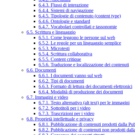
6.4.3. Flussi di interazione
6.4.4. Sistemi di navigazione
6.4.5. Tipologie di contenuto (content type)
6.4.6. Ontologie e standard
6.4.7. Vocabolari controllati e tassonomie
6.5. Scrittura e linguaggio
6.5.1. Come leggono le persone sul web
6.5.2. Le regole per un linguaggio semplice
6.5.3. Microtesti
6.5.4. Scrittura collaborativa
6.5.5. Content critique
6.5.6. Traduzione e localizzazione dei contenuti
6.6. Documenti
6.6.1. I documenti vanno sul web
6.6.2. Tipi di documenti
6.6.3. Formato di lettura dei documenti elettronici
6.6.4. Modalità di produzione dei documenti
6.7. Immagini e video
6.7.1. Testo alternativo (alt text) per le immagini
6.7.2. Sottotitoli per i video
6.7.3. Trascrizioni per i video
6.8. Proprietà intellettuale e privacy
6.8.1. Pubblicazione di contenuti prodotti dalla P
6.8.2. Pubblicazione di contenuti non prodotti dal