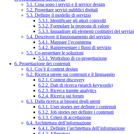
5.1. Cosa sono i servizi e il service design
5.2. Progettare servizi pubblici digitali
5.3. Definire il modello di servizio
5.3.1. Identificare gli attori coinvolti
5.3.2. Formulare la proposta di valore
5.3.3. Inquadrare gli elementi costitutivi del serviz
5.4. Descrivere il funzionamento del servizio
5.4.1. Mappare l’ecosistema
5.4.2. Rappresentare i flussi di servizio
5.5. Co-progettare le soluzioni
5.5.1. Workshop di co-progettazione
6. Progettazione dei contenuti
6.1. Cos’è il content design
6.2. Ricerca utente sui contenuti e il linguaggio
6.2.1. Content discovery
6.2.2. Dati di ricerca (search keywords)
6.2.3. Ricerca tramite analytics
6.2.4. Ricerca sui forum
6.3. Dalla ricerca ai bisogni degli utenti
6.3.1. User stories per definire i contenuti
6.3.2. Job stories per definire i contenuti
6.3.3. Criteri di accettazione
6.4. Architettura dell’informazione
6.4.1. Definire l’architettura dell’informazione
6.4.2. Alberatura