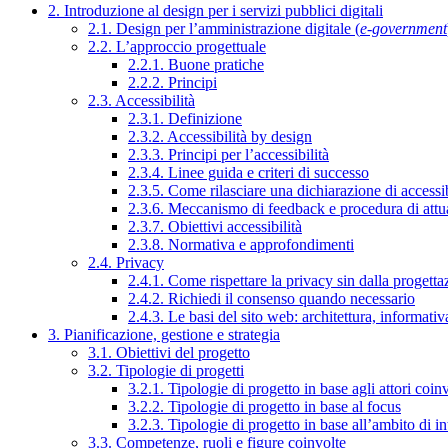
2. Introduzione al design per i servizi pubblici digitali
2.1. Design per l’amministrazione digitale (
e-government
2.2. L’approccio progettuale
2.2.1. Buone pratiche
2.2.2. Principi
2.3. Accessibilità
2.3.1. Definizione
2.3.2. Accessibilità by design
2.3.3. Principi per l’accessibilità
2.3.4. Linee guida e criteri di successo
2.3.5. Come rilasciare una dichiarazione di accessib
2.3.6. Meccanismo di feedback e procedura di attu
2.3.7. Obiettivi accessibilità
2.3.8. Normativa e approfondimenti
2.4. Privacy
2.4.1. Come rispettare la privacy sin dalla progettaz
2.4.2. Richiedi il consenso quando necessario
2.4.3. Le basi del sito web: architettura, informati
3. Pianificazione, gestione e strategia
3.1. Obiettivi del progetto
3.2. Tipologie di progetti
3.2.1. Tipologie di progetto in base agli attori coinv
3.2.2. Tipologie di progetto in base al focus
3.2.3. Tipologie di progetto in base all’ambito di i
3.3. Competenze, ruoli e figure coinvolte