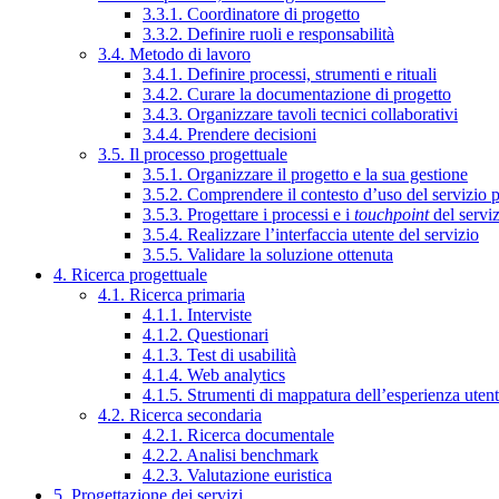
3.3.1. Coordinatore di progetto
3.3.2. Definire ruoli e responsabilità
3.4. Metodo di lavoro
3.4.1. Definire processi, strumenti e rituali
3.4.2. Curare la documentazione di progetto
3.4.3. Organizzare tavoli tecnici collaborativi
3.4.4. Prendere decisioni
3.5. Il processo progettuale
3.5.1. Organizzare il progetto e la sua gestione
3.5.2. Comprendere il contesto d’uso del servizio 
3.5.3. Progettare i processi e i
touchpoint
del servi
3.5.4. Realizzare l’interfaccia utente del servizio
3.5.5. Validare la soluzione ottenuta
4. Ricerca progettuale
4.1. Ricerca primaria
4.1.1. Interviste
4.1.2. Questionari
4.1.3. Test di usabilità
4.1.4. Web analytics
4.1.5. Strumenti di mappatura dell’esperienza uten
4.2. Ricerca secondaria
4.2.1. Ricerca documentale
4.2.2. Analisi benchmark
4.2.3. Valutazione euristica
5. Progettazione dei servizi