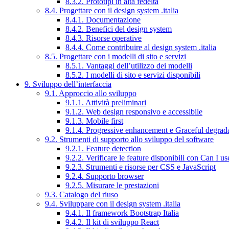
8.3.2. Prototipi in alta fedeltà
8.4. Progettare con il design system .italia
8.4.1. Documentazione
8.4.2. Benefici del design system
8.4.3. Risorse operative
8.4.4. Come contribuire al design system .italia
8.5. Progettare con i modelli di sito e servizi
8.5.1. Vantaggi dell’utilizzo dei modelli
8.5.2. I modelli di sito e servizi disponibili
9. Sviluppo dell’interfaccia
9.1. Approccio allo sviluppo
9.1.1. Attività preliminari
9.1.2. Web design responsivo e accessibile
9.1.3. Mobile first
9.1.4. Progressive enhancement e Graceful degrad
9.2. Strumenti di supporto allo sviluppo del software
9.2.1. Feature detection
9.2.2. Verificare le feature disponibili con Can I us
9.2.3. Strumenti e risorse per CSS e JavaScript
9.2.4. Supporto browser
9.2.5. Misurare le prestazioni
9.3. Catalogo del riuso
9.4. Sviluppare con il design system .italia
9.4.1. Il framework Bootstrap Italia
9.4.2. Il kit di sviluppo React