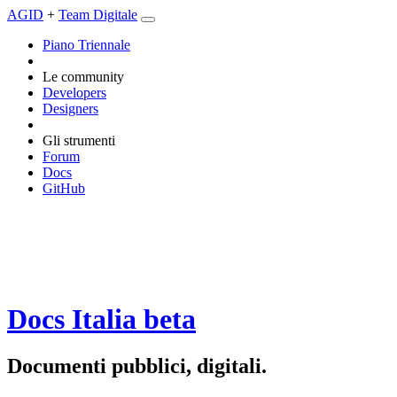
AGID
+
Team Digitale
Piano Triennale
Le community
Developers
Designers
Gli strumenti
Forum
Docs
GitHub
Docs Italia
beta
Documenti pubblici, digitali.