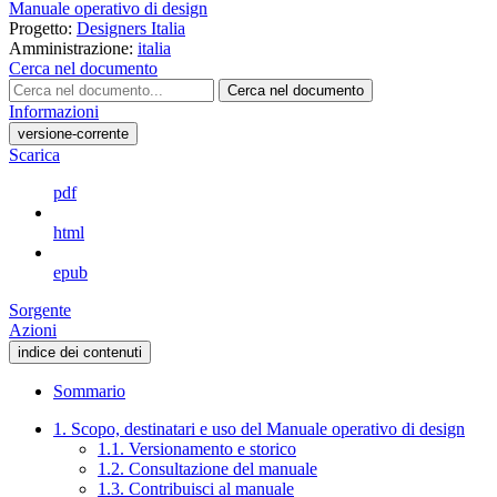
Manuale operativo di design
Progetto:
Designers Italia
Amministrazione:
italia
Cerca nel documento
Cerca nel documento
Informazioni
versione-corrente
Scarica
pdf
html
epub
Sorgente
Azioni
indice dei contenuti
Sommario
1. Scopo, destinatari e uso del Manuale operativo di design
1.1. Versionamento e storico
1.2. Consultazione del manuale
1.3. Contribuisci al manuale