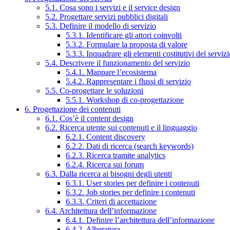
5.1. Cosa sono i servizi e il service design
5.2. Progettare servizi pubblici digitali
5.3. Definire il modello di servizio
5.3.1. Identificare gli attori coinvolti
5.3.2. Formulare la proposta di valore
5.3.3. Inquadrare gli elementi costitutivi del serviz
5.4. Descrivere il funzionamento del servizio
5.4.1. Mappare l’ecosistema
5.4.2. Rappresentare i flussi di servizio
5.5. Co-progettare le soluzioni
5.5.1. Workshop di co-progettazione
6. Progettazione dei contenuti
6.1. Cos’è il content design
6.2. Ricerca utente sui contenuti e il linguaggio
6.2.1. Content discovery
6.2.2. Dati di ricerca (search keywords)
6.2.3. Ricerca tramite analytics
6.2.4. Ricerca sui forum
6.3. Dalla ricerca ai bisogni degli utenti
6.3.1. User stories per definire i contenuti
6.3.2. Job stories per definire i contenuti
6.3.3. Criteri di accettazione
6.4. Architettura dell’informazione
6.4.1. Definire l’architettura dell’informazione
6.4.2. Alberatura