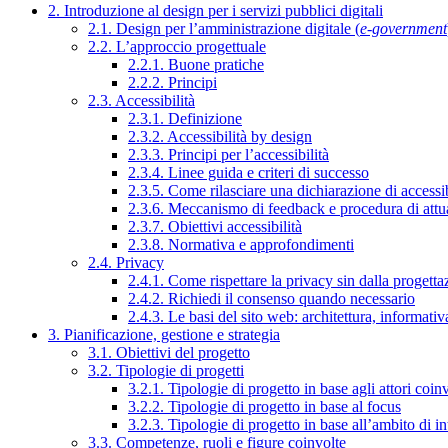
2. Introduzione al design per i servizi pubblici digitali
2.1. Design per l’amministrazione digitale (
e-government
2.2. L’approccio progettuale
2.2.1. Buone pratiche
2.2.2. Principi
2.3. Accessibilità
2.3.1. Definizione
2.3.2. Accessibilità by design
2.3.3. Principi per l’accessibilità
2.3.4. Linee guida e criteri di successo
2.3.5. Come rilasciare una dichiarazione di accessib
2.3.6. Meccanismo di feedback e procedura di attu
2.3.7. Obiettivi accessibilità
2.3.8. Normativa e approfondimenti
2.4. Privacy
2.4.1. Come rispettare la privacy sin dalla progettaz
2.4.2. Richiedi il consenso quando necessario
2.4.3. Le basi del sito web: architettura, informati
3. Pianificazione, gestione e strategia
3.1. Obiettivi del progetto
3.2. Tipologie di progetti
3.2.1. Tipologie di progetto in base agli attori coinv
3.2.2. Tipologie di progetto in base al focus
3.2.3. Tipologie di progetto in base all’ambito di i
3.3. Competenze, ruoli e figure coinvolte