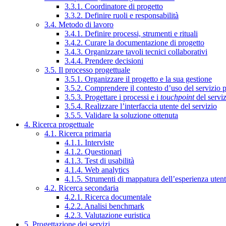
3.3.1. Coordinatore di progetto
3.3.2. Definire ruoli e responsabilità
3.4. Metodo di lavoro
3.4.1. Definire processi, strumenti e rituali
3.4.2. Curare la documentazione di progetto
3.4.3. Organizzare tavoli tecnici collaborativi
3.4.4. Prendere decisioni
3.5. Il processo progettuale
3.5.1. Organizzare il progetto e la sua gestione
3.5.2. Comprendere il contesto d’uso del servizio 
3.5.3. Progettare i processi e i
touchpoint
del servi
3.5.4. Realizzare l’interfaccia utente del servizio
3.5.5. Validare la soluzione ottenuta
4. Ricerca progettuale
4.1. Ricerca primaria
4.1.1. Interviste
4.1.2. Questionari
4.1.3. Test di usabilità
4.1.4. Web analytics
4.1.5. Strumenti di mappatura dell’esperienza uten
4.2. Ricerca secondaria
4.2.1. Ricerca documentale
4.2.2. Analisi benchmark
4.2.3. Valutazione euristica
5. Progettazione dei servizi