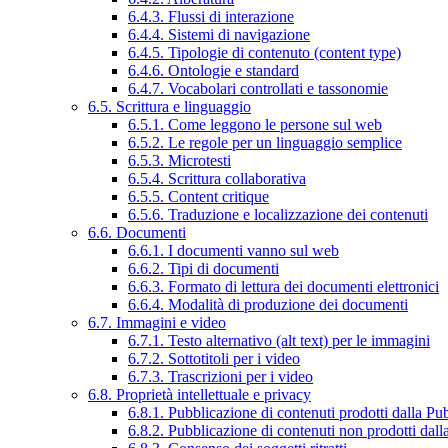
6.4.3. Flussi di interazione
6.4.4. Sistemi di navigazione
6.4.5. Tipologie di contenuto (content type)
6.4.6. Ontologie e standard
6.4.7. Vocabolari controllati e tassonomie
6.5. Scrittura e linguaggio
6.5.1. Come leggono le persone sul web
6.5.2. Le regole per un linguaggio semplice
6.5.3. Microtesti
6.5.4. Scrittura collaborativa
6.5.5. Content critique
6.5.6. Traduzione e localizzazione dei contenuti
6.6. Documenti
6.6.1. I documenti vanno sul web
6.6.2. Tipi di documenti
6.6.3. Formato di lettura dei documenti elettronici
6.6.4. Modalità di produzione dei documenti
6.7. Immagini e video
6.7.1. Testo alternativo (alt text) per le immagini
6.7.2. Sottotitoli per i video
6.7.3. Trascrizioni per i video
6.8. Proprietà intellettuale e privacy
6.8.1. Pubblicazione di contenuti prodotti dalla P
6.8.2. Pubblicazione di contenuti non prodotti dal