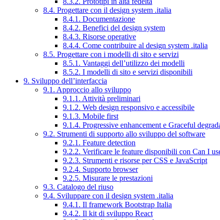
8.3.2. Prototipi in alta fedeltà
8.4. Progettare con il design system .italia
8.4.1. Documentazione
8.4.2. Benefici del design system
8.4.3. Risorse operative
8.4.4. Come contribuire al design system .italia
8.5. Progettare con i modelli di sito e servizi
8.5.1. Vantaggi dell’utilizzo dei modelli
8.5.2. I modelli di sito e servizi disponibili
9. Sviluppo dell’interfaccia
9.1. Approccio allo sviluppo
9.1.1. Attività preliminari
9.1.2. Web design responsivo e accessibile
9.1.3. Mobile first
9.1.4. Progressive enhancement e Graceful degrad
9.2. Strumenti di supporto allo sviluppo del software
9.2.1. Feature detection
9.2.2. Verificare le feature disponibili con Can I us
9.2.3. Strumenti e risorse per CSS e JavaScript
9.2.4. Supporto browser
9.2.5. Misurare le prestazioni
9.3. Catalogo del riuso
9.4. Sviluppare con il design system .italia
9.4.1. Il framework Bootstrap Italia
9.4.2. Il kit di sviluppo React