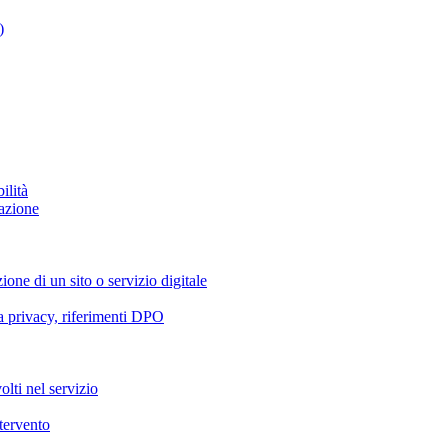
)
ilità
azione
ione di un sito o servizio digitale
va privacy, riferimenti DPO
olti nel servizio
ntervento