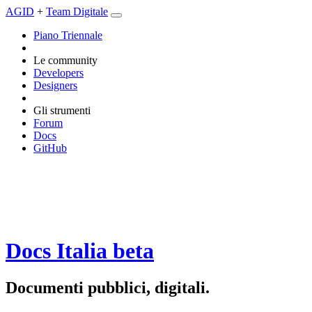
AGID
+
Team Digitale
Piano Triennale
Le community
Developers
Designers
Gli strumenti
Forum
Docs
GitHub
Docs Italia
beta
Documenti pubblici, digitali.