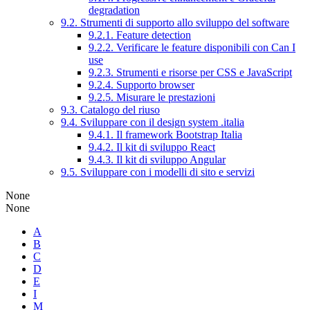
degradation
9.2. Strumenti di supporto allo sviluppo del software
9.2.1. Feature detection
9.2.2. Verificare le feature disponibili con Can I
use
9.2.3. Strumenti e risorse per CSS e JavaScript
9.2.4. Supporto browser
9.2.5. Misurare le prestazioni
9.3. Catalogo del riuso
9.4. Sviluppare con il design system .italia
9.4.1. Il framework Bootstrap Italia
9.4.2. Il kit di sviluppo React
9.4.3. Il kit di sviluppo Angular
9.5. Sviluppare con i modelli di sito e servizi
None
None
A
B
C
D
E
I
M