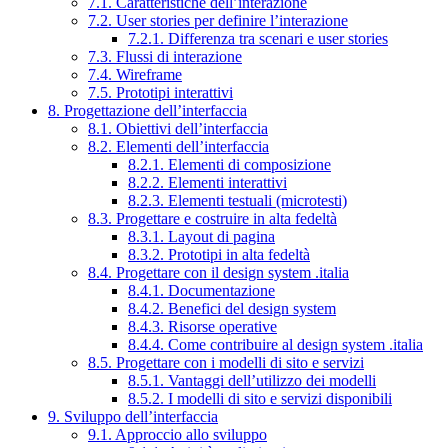
7.1. Caratteristiche dell’interazione
7.2. User stories per definire l’interazione
7.2.1. Differenza tra scenari e user stories
7.3. Flussi di interazione
7.4. Wireframe
7.5. Prototipi interattivi
8. Progettazione dell’interfaccia
8.1. Obiettivi dell’interfaccia
8.2. Elementi dell’interfaccia
8.2.1. Elementi di composizione
8.2.2. Elementi interattivi
8.2.3. Elementi testuali (microtesti)
8.3. Progettare e costruire in alta fedeltà
8.3.1. Layout di pagina
8.3.2. Prototipi in alta fedeltà
8.4. Progettare con il design system .italia
8.4.1. Documentazione
8.4.2. Benefici del design system
8.4.3. Risorse operative
8.4.4. Come contribuire al design system .italia
8.5. Progettare con i modelli di sito e servizi
8.5.1. Vantaggi dell’utilizzo dei modelli
8.5.2. I modelli di sito e servizi disponibili
9. Sviluppo dell’interfaccia
9.1. Approccio allo sviluppo