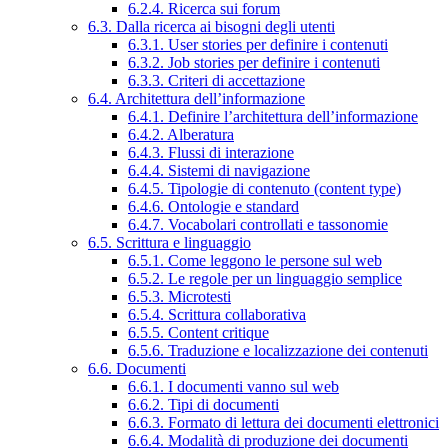
6.2.4. Ricerca sui forum
6.3. Dalla ricerca ai bisogni degli utenti
6.3.1. User stories per definire i contenuti
6.3.2. Job stories per definire i contenuti
6.3.3. Criteri di accettazione
6.4. Architettura dell’informazione
6.4.1. Definire l’architettura dell’informazione
6.4.2. Alberatura
6.4.3. Flussi di interazione
6.4.4. Sistemi di navigazione
6.4.5. Tipologie di contenuto (content type)
6.4.6. Ontologie e standard
6.4.7. Vocabolari controllati e tassonomie
6.5. Scrittura e linguaggio
6.5.1. Come leggono le persone sul web
6.5.2. Le regole per un linguaggio semplice
6.5.3. Microtesti
6.5.4. Scrittura collaborativa
6.5.5. Content critique
6.5.6. Traduzione e localizzazione dei contenuti
6.6. Documenti
6.6.1. I documenti vanno sul web
6.6.2. Tipi di documenti
6.6.3. Formato di lettura dei documenti elettronici
6.6.4. Modalità di produzione dei documenti