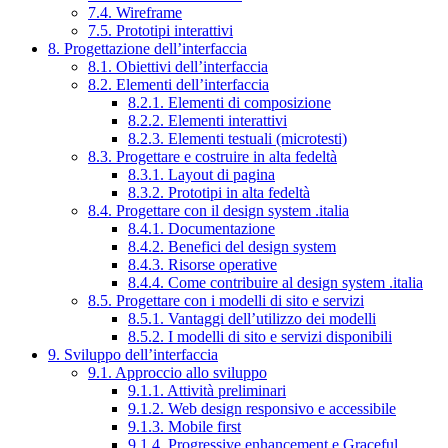
7.4. Wireframe
7.5. Prototipi interattivi
8. Progettazione dell’interfaccia
8.1. Obiettivi dell’interfaccia
8.2. Elementi dell’interfaccia
8.2.1. Elementi di composizione
8.2.2. Elementi interattivi
8.2.3. Elementi testuali (microtesti)
8.3. Progettare e costruire in alta fedeltà
8.3.1. Layout di pagina
8.3.2. Prototipi in alta fedeltà
8.4. Progettare con il design system .italia
8.4.1. Documentazione
8.4.2. Benefici del design system
8.4.3. Risorse operative
8.4.4. Come contribuire al design system .italia
8.5. Progettare con i modelli di sito e servizi
8.5.1. Vantaggi dell’utilizzo dei modelli
8.5.2. I modelli di sito e servizi disponibili
9. Sviluppo dell’interfaccia
9.1. Approccio allo sviluppo
9.1.1. Attività preliminari
9.1.2. Web design responsivo e accessibile
9.1.3. Mobile first
9.1.4. Progressive enhancement e Graceful