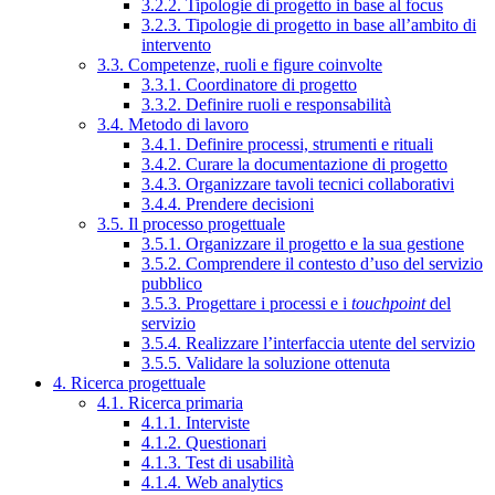
3.2.2. Tipologie di progetto in base al focus
3.2.3. Tipologie di progetto in base all’ambito di
intervento
3.3. Competenze, ruoli e figure coinvolte
3.3.1. Coordinatore di progetto
3.3.2. Definire ruoli e responsabilità
3.4. Metodo di lavoro
3.4.1. Definire processi, strumenti e rituali
3.4.2. Curare la documentazione di progetto
3.4.3. Organizzare tavoli tecnici collaborativi
3.4.4. Prendere decisioni
3.5. Il processo progettuale
3.5.1. Organizzare il progetto e la sua gestione
3.5.2. Comprendere il contesto d’uso del servizio
pubblico
3.5.3. Progettare i processi e i
touchpoint
del
servizio
3.5.4. Realizzare l’interfaccia utente del servizio
3.5.5. Validare la soluzione ottenuta
4. Ricerca progettuale
4.1. Ricerca primaria
4.1.1. Interviste
4.1.2. Questionari
4.1.3. Test di usabilità
4.1.4. Web analytics