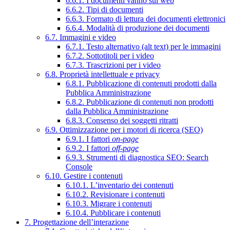
6.6.1. I documenti vanno sul web
6.6.2. Tipi di documenti
6.6.3. Formato di lettura dei documenti elettronici
6.6.4. Modalità di produzione dei documenti
6.7. Immagini e video
6.7.1. Testo alternativo (alt text) per le immagini
6.7.2. Sottotitoli per i video
6.7.3. Trascrizioni per i video
6.8. Proprietà intellettuale e privacy
6.8.1. Pubblicazione di contenuti prodotti dalla
Pubblica Amministrazione
6.8.2. Pubblicazione di contenuti non prodotti
dalla Pubblica Amministrazione
6.8.3. Consenso dei soggetti ritratti
6.9. Ottimizzazione per i motori di ricerca (SEO)
6.9.1. I fattori
on-page
6.9.2. I fattori
off-page
6.9.3. Strumenti di diagnostica SEO: Search
Console
6.10. Gestire i contenuti
6.10.1. L’inventario dei contenuti
6.10.2. Revisionare i contenuti
6.10.3. Migrare i contenuti
6.10.4. Pubblicare i contenuti
7. Progettazione dell’interazione