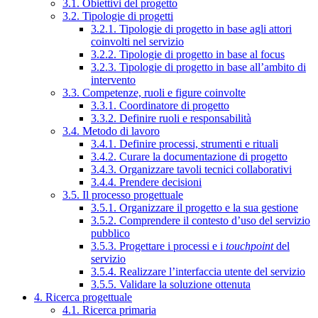
3.1. Obiettivi del progetto
3.2. Tipologie di progetti
3.2.1. Tipologie di progetto in base agli attori
coinvolti nel servizio
3.2.2. Tipologie di progetto in base al focus
3.2.3. Tipologie di progetto in base all’ambito di
intervento
3.3. Competenze, ruoli e figure coinvolte
3.3.1. Coordinatore di progetto
3.3.2. Definire ruoli e responsabilità
3.4. Metodo di lavoro
3.4.1. Definire processi, strumenti e rituali
3.4.2. Curare la documentazione di progetto
3.4.3. Organizzare tavoli tecnici collaborativi
3.4.4. Prendere decisioni
3.5. Il processo progettuale
3.5.1. Organizzare il progetto e la sua gestione
3.5.2. Comprendere il contesto d’uso del servizio
pubblico
3.5.3. Progettare i processi e i
touchpoint
del
servizio
3.5.4. Realizzare l’interfaccia utente del servizio
3.5.5. Validare la soluzione ottenuta
4. Ricerca progettuale
4.1. Ricerca primaria