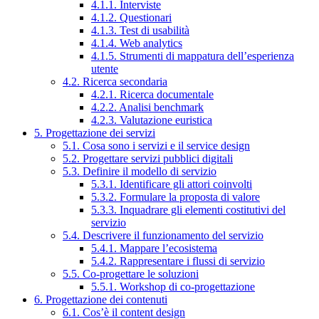
4.1.1. Interviste
4.1.2. Questionari
4.1.3. Test di usabilità
4.1.4. Web analytics
4.1.5. Strumenti di mappatura dell’esperienza
utente
4.2. Ricerca secondaria
4.2.1. Ricerca documentale
4.2.2. Analisi benchmark
4.2.3. Valutazione euristica
5. Progettazione dei servizi
5.1. Cosa sono i servizi e il service design
5.2. Progettare servizi pubblici digitali
5.3. Definire il modello di servizio
5.3.1. Identificare gli attori coinvolti
5.3.2. Formulare la proposta di valore
5.3.3. Inquadrare gli elementi costitutivi del
servizio
5.4. Descrivere il funzionamento del servizio
5.4.1. Mappare l’ecosistema
5.4.2. Rappresentare i flussi di servizio
5.5. Co-progettare le soluzioni
5.5.1. Workshop di co-progettazione
6. Progettazione dei contenuti
6.1. Cos’è il content design