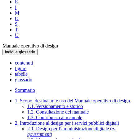
E
I
M
O
S
T
U
Manuale operativo di design
indici e glossario
contenuti
figure
tabelle
glossario
Sommario
1. Scopo, destinatari e uso del Manuale operativo di design
1.1. Versionamento e storico
1.2. Consultazione del manuale
1.3. Contribuisci al manuale
2. Introduzione al design per i servizi pubblici digitali
2.1. Design per l’amministrazione digitale (
e-
government
)