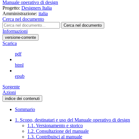
Manuale operativo di design
Progetto:
Designers Italia
Amministrazione:
italia
Cerca nel documento
Cerca nel documento
Informazioni
versione-corrente
Scarica
pdf
html
epub
Sorgente
Azioni
indice dei contenuti
Sommario
1. Scopo, destinatari e uso del Manuale operativo di design
1.1. Versionamento e storico
1.2. Consultazione del manuale
1.3. Contribuisci al manuale