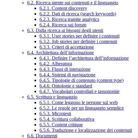
6.2. Ricerca utente sui contenuti e il linguaggio
6.2.1. Content discovery
6.2.2. Dati di ricerca (search keywords)
6.2.3. Ricerca tramite analytics
6.2.4. Ricerca sui forum
6.3. Dalla ricerca ai bisogni degli utenti
6.3.1. User stories per definire i contenuti
6.3.2. Job stories per definire i contenuti
6.3.3. Criteri di accettazione
6.4. Architettura dell’informazione
6.4.1. Definire l’architettura dell’informazione
6.4.2. Alberatura
6.4.3. Flussi di interazione
6.4.4. Sistemi di navigazione
6.4.5. Tipologie di contenuto (content type)
6.4.6. Ontologie e standard
6.4.7. Vocabolari controllati e tassonomie
6.5. Scrittura e linguaggio
6.5.1. Come leggono le persone sul web
6.5.2. Le regole per un linguaggio semplice
6.5.3. Microtesti
6.5.4. Scrittura collaborativa
6.5.5. Content critique
6.5.6. Traduzione e localizzazione dei contenuti
6.6. Documenti