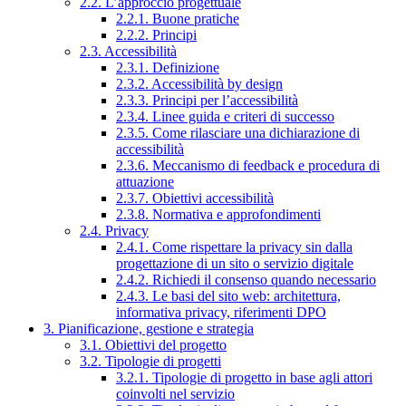
2.2. L’approccio progettuale
2.2.1. Buone pratiche
2.2.2. Principi
2.3. Accessibilità
2.3.1. Definizione
2.3.2. Accessibilità by design
2.3.3. Principi per l’accessibilità
2.3.4. Linee guida e criteri di successo
2.3.5. Come rilasciare una dichiarazione di
accessibilità
2.3.6. Meccanismo di feedback e procedura di
attuazione
2.3.7. Obiettivi accessibilità
2.3.8. Normativa e approfondimenti
2.4. Privacy
2.4.1. Come rispettare la privacy sin dalla
progettazione di un sito o servizio digitale
2.4.2. Richiedi il consenso quando necessario
2.4.3. Le basi del sito web: architettura,
informativa privacy, riferimenti DPO
3. Pianificazione, gestione e strategia
3.1. Obiettivi del progetto
3.2. Tipologie di progetti
3.2.1. Tipologie di progetto in base agli attori
coinvolti nel servizio