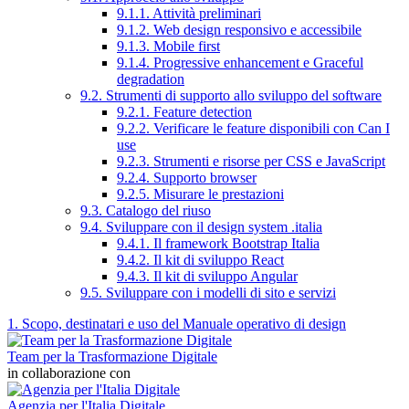
9.1.1. Attività preliminari
9.1.2. Web design responsivo e accessibile
9.1.3. Mobile first
9.1.4. Progressive enhancement e Graceful
degradation
9.2. Strumenti di supporto allo sviluppo del software
9.2.1. Feature detection
9.2.2. Verificare le feature disponibili con Can I
use
9.2.3. Strumenti e risorse per CSS e JavaScript
9.2.4. Supporto browser
9.2.5. Misurare le prestazioni
9.3. Catalogo del riuso
9.4. Sviluppare con il design system .italia
9.4.1. Il framework Bootstrap Italia
9.4.2. Il kit di sviluppo React
9.4.3. Il kit di sviluppo Angular
9.5. Sviluppare con i modelli di sito e servizi
1. Scopo, destinatari e uso del Manuale operativo di design
Team per la Trasformazione Digitale
in collaborazione con
Agenzia per l'Italia Digitale