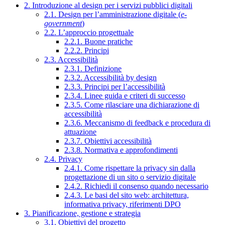
2. Introduzione al design per i servizi pubblici digitali
2.1. Design per l’amministrazione digitale (
e-
government
)
2.2. L’approccio progettuale
2.2.1. Buone pratiche
2.2.2. Principi
2.3. Accessibilità
2.3.1. Definizione
2.3.2. Accessibilità by design
2.3.3. Principi per l’accessibilità
2.3.4. Linee guida e criteri di successo
2.3.5. Come rilasciare una dichiarazione di
accessibilità
2.3.6. Meccanismo di feedback e procedura di
attuazione
2.3.7. Obiettivi accessibilità
2.3.8. Normativa e approfondimenti
2.4. Privacy
2.4.1. Come rispettare la privacy sin dalla
progettazione di un sito o servizio digitale
2.4.2. Richiedi il consenso quando necessario
2.4.3. Le basi del sito web: architettura,
informativa privacy, riferimenti DPO
3. Pianificazione, gestione e strategia
3.1. Obiettivi del progetto