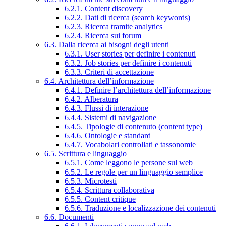
6.2.1. Content discovery
6.2.2. Dati di ricerca (search keywords)
6.2.3. Ricerca tramite analytics
6.2.4. Ricerca sui forum
6.3. Dalla ricerca ai bisogni degli utenti
6.3.1. User stories per definire i contenuti
6.3.2. Job stories per definire i contenuti
6.3.3. Criteri di accettazione
6.4. Architettura dell’informazione
6.4.1. Definire l’architettura dell’informazione
6.4.2. Alberatura
6.4.3. Flussi di interazione
6.4.4. Sistemi di navigazione
6.4.5. Tipologie di contenuto (content type)
6.4.6. Ontologie e standard
6.4.7. Vocabolari controllati e tassonomie
6.5. Scrittura e linguaggio
6.5.1. Come leggono le persone sul web
6.5.2. Le regole per un linguaggio semplice
6.5.3. Microtesti
6.5.4. Scrittura collaborativa
6.5.5. Content critique
6.5.6. Traduzione e localizzazione dei contenuti
6.6. Documenti