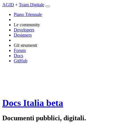
AGID
+
Team Digitale
Piano Triennale
Le community
Developers
Designers
Gli strumenti
Forum
Docs
GitHub
Docs Italia
beta
Documenti pubblici, digitali.