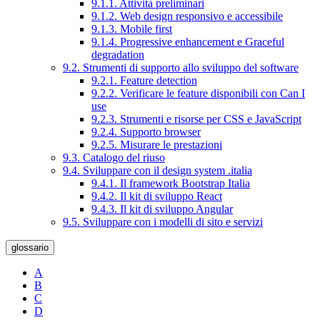
9.1.1. Attività preliminari
9.1.2. Web design responsivo e accessibile
9.1.3. Mobile first
9.1.4. Progressive enhancement e Graceful
degradation
9.2. Strumenti di supporto allo sviluppo del software
9.2.1. Feature detection
9.2.2. Verificare le feature disponibili con Can I
use
9.2.3. Strumenti e risorse per CSS e JavaScript
9.2.4. Supporto browser
9.2.5. Misurare le prestazioni
9.3. Catalogo del riuso
9.4. Sviluppare con il design system .italia
9.4.1. Il framework Bootstrap Italia
9.4.2. Il kit di sviluppo React
9.4.3. Il kit di sviluppo Angular
9.5. Sviluppare con i modelli di sito e servizi
glossario
A
B
C
D