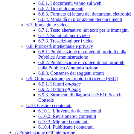
6.6.1. I documenti vanno sul web
6.6.2. Tipi di documenti
6.6.3. Formato di lettura dei documenti elettronici
6.6.4. Modalità di produzione dei documenti
6.7. Immagini e video
6.7.1. Testo alternativo (alt text) per le immagini
6.7.2. Sottotitoli per i video
6.7.3. Trascrizioni per i video
6.8. Proprietà intellettuale e privacy
6.8.1. Pubblicazione di contenuti prodotti dalla
Pubblica Amministrazione
6.8.2. Pubblicazione di contenuti non prodotti
dalla Pubblica Amministrazione
6.8.3. Consenso dei soggetti ritratti
6.9. Ottimizzazione per i motori di ricerca (SEO)
6.9.1. I fattori
on-page
6.9.2. I fattori
off-page
6.9.3. Strumenti di diagnostica SEO: Search
Console
6.10. Gestire i contenuti
6.10.1. L’inventario dei contenuti
6.10.2. Revisionare i contenuti
6.10.3. Migrare i contenuti
6.10.4. Pubblicare i contenuti
7. Progettazione dell’interazione