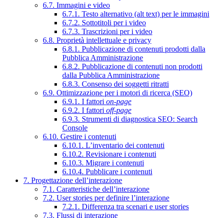
6.7. Immagini e video
6.7.1. Testo alternativo (alt text) per le immagini
6.7.2. Sottotitoli per i video
6.7.3. Trascrizioni per i video
6.8. Proprietà intellettuale e privacy
6.8.1. Pubblicazione di contenuti prodotti dalla
Pubblica Amministrazione
6.8.2. Pubblicazione di contenuti non prodotti
dalla Pubblica Amministrazione
6.8.3. Consenso dei soggetti ritratti
6.9. Ottimizzazione per i motori di ricerca (SEO)
6.9.1. I fattori
on-page
6.9.2. I fattori
off-page
6.9.3. Strumenti di diagnostica SEO: Search
Console
6.10. Gestire i contenuti
6.10.1. L’inventario dei contenuti
6.10.2. Revisionare i contenuti
6.10.3. Migrare i contenuti
6.10.4. Pubblicare i contenuti
7. Progettazione dell’interazione
7.1. Caratteristiche dell’interazione
7.2. User stories per definire l’interazione
7.2.1. Differenza tra scenari e user stories
7.3. Flussi di interazione