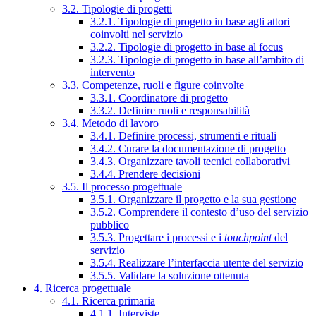
3.2. Tipologie di progetti
3.2.1. Tipologie di progetto in base agli attori
coinvolti nel servizio
3.2.2. Tipologie di progetto in base al focus
3.2.3. Tipologie di progetto in base all’ambito di
intervento
3.3. Competenze, ruoli e figure coinvolte
3.3.1. Coordinatore di progetto
3.3.2. Definire ruoli e responsabilità
3.4. Metodo di lavoro
3.4.1. Definire processi, strumenti e rituali
3.4.2. Curare la documentazione di progetto
3.4.3. Organizzare tavoli tecnici collaborativi
3.4.4. Prendere decisioni
3.5. Il processo progettuale
3.5.1. Organizzare il progetto e la sua gestione
3.5.2. Comprendere il contesto d’uso del servizio
pubblico
3.5.3. Progettare i processi e i
touchpoint
del
servizio
3.5.4. Realizzare l’interfaccia utente del servizio
3.5.5. Validare la soluzione ottenuta
4. Ricerca progettuale
4.1. Ricerca primaria
4.1.1. Interviste