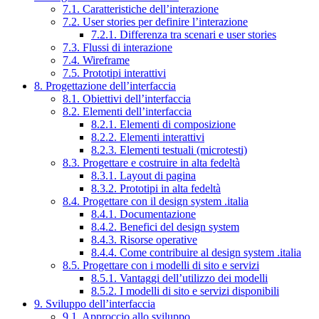
7.1. Caratteristiche dell’interazione
7.2. User stories per definire l’interazione
7.2.1. Differenza tra scenari e user stories
7.3. Flussi di interazione
7.4. Wireframe
7.5. Prototipi interattivi
8. Progettazione dell’interfaccia
8.1. Obiettivi dell’interfaccia
8.2. Elementi dell’interfaccia
8.2.1. Elementi di composizione
8.2.2. Elementi interattivi
8.2.3. Elementi testuali (microtesti)
8.3. Progettare e costruire in alta fedeltà
8.3.1. Layout di pagina
8.3.2. Prototipi in alta fedeltà
8.4. Progettare con il design system .italia
8.4.1. Documentazione
8.4.2. Benefici del design system
8.4.3. Risorse operative
8.4.4. Come contribuire al design system .italia
8.5. Progettare con i modelli di sito e servizi
8.5.1. Vantaggi dell’utilizzo dei modelli
8.5.2. I modelli di sito e servizi disponibili
9. Sviluppo dell’interfaccia
9.1. Approccio allo sviluppo