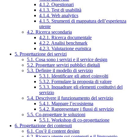
4.1.2. Questionari
4.1.3. Test di usabilità
4.1.4. Web analytics
4.1.5. Strumenti di mappatura dell’esperienza
utente
4.2. Ricerca secondaria
4.2.1. Ricerca documentale
4.2.2. Analisi benchmark
4.2.3. Valutazione euristica
5. Progettazione dei servizi
5.1. Cosa sono i servizi e il service design
5.2. Progettare servizi pubblici digitali
5.3. Definire il modello di servizio
5.3.1. Identificare gli attori coinvolti
5.3.2. Formulare la proposta di valore
5.3.3. Inquadrare gli elementi costitutivi del
servizio
5.4. Descrivere il funzionamento del servizio
5.4.1. Mappare l’ecosistema
5.4.2. Rappresentare i flussi di servizio
5.5. Co-progettare le soluzioni
5.5.1. Workshop di co-progettazione
6. Progettazione dei contenuti
6.1. Cos’è il content design
6.2. Ricerca utente sui contenuti e il linguaggio