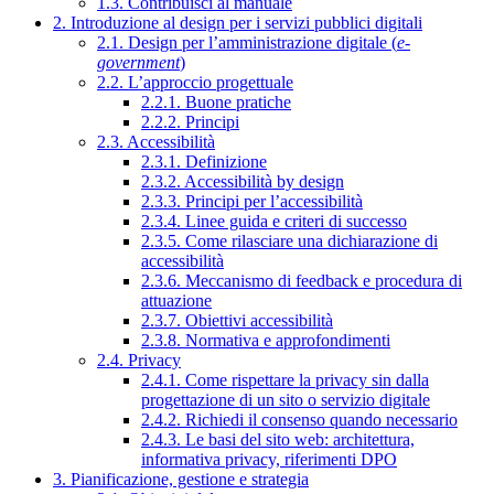
1.3. Contribuisci al manuale
2. Introduzione al design per i servizi pubblici digitali
2.1. Design per l’amministrazione digitale (
e-
government
)
2.2. L’approccio progettuale
2.2.1. Buone pratiche
2.2.2. Principi
2.3. Accessibilità
2.3.1. Definizione
2.3.2. Accessibilità by design
2.3.3. Principi per l’accessibilità
2.3.4. Linee guida e criteri di successo
2.3.5. Come rilasciare una dichiarazione di
accessibilità
2.3.6. Meccanismo di feedback e procedura di
attuazione
2.3.7. Obiettivi accessibilità
2.3.8. Normativa e approfondimenti
2.4. Privacy
2.4.1. Come rispettare la privacy sin dalla
progettazione di un sito o servizio digitale
2.4.2. Richiedi il consenso quando necessario
2.4.3. Le basi del sito web: architettura,
informativa privacy, riferimenti DPO
3. Pianificazione, gestione e strategia