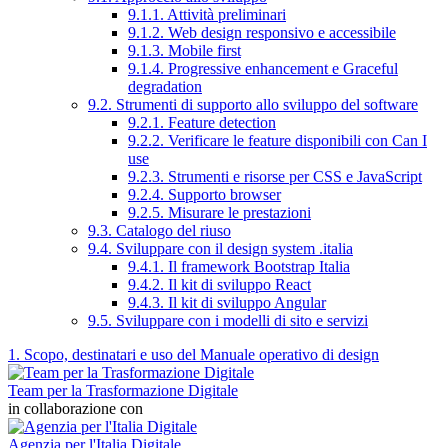
9.1.1. Attività preliminari
9.1.2. Web design responsivo e accessibile
9.1.3. Mobile first
9.1.4. Progressive enhancement e Graceful
degradation
9.2. Strumenti di supporto allo sviluppo del software
9.2.1. Feature detection
9.2.2. Verificare le feature disponibili con Can I
use
9.2.3. Strumenti e risorse per CSS e JavaScript
9.2.4. Supporto browser
9.2.5. Misurare le prestazioni
9.3. Catalogo del riuso
9.4. Sviluppare con il design system .italia
9.4.1. Il framework Bootstrap Italia
9.4.2. Il kit di sviluppo React
9.4.3. Il kit di sviluppo Angular
9.5. Sviluppare con i modelli di sito e servizi
1. Scopo, destinatari e uso del Manuale operativo di design
Team per la Trasformazione Digitale
in collaborazione con
Agenzia per l'Italia Digitale