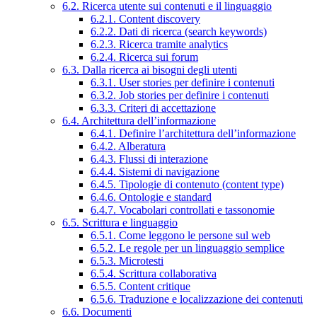
6.2. Ricerca utente sui contenuti e il linguaggio
6.2.1. Content discovery
6.2.2. Dati di ricerca (search keywords)
6.2.3. Ricerca tramite analytics
6.2.4. Ricerca sui forum
6.3. Dalla ricerca ai bisogni degli utenti
6.3.1. User stories per definire i contenuti
6.3.2. Job stories per definire i contenuti
6.3.3. Criteri di accettazione
6.4. Architettura dell’informazione
6.4.1. Definire l’architettura dell’informazione
6.4.2. Alberatura
6.4.3. Flussi di interazione
6.4.4. Sistemi di navigazione
6.4.5. Tipologie di contenuto (content type)
6.4.6. Ontologie e standard
6.4.7. Vocabolari controllati e tassonomie
6.5. Scrittura e linguaggio
6.5.1. Come leggono le persone sul web
6.5.2. Le regole per un linguaggio semplice
6.5.3. Microtesti
6.5.4. Scrittura collaborativa
6.5.5. Content critique
6.5.6. Traduzione e localizzazione dei contenuti
6.6. Documenti