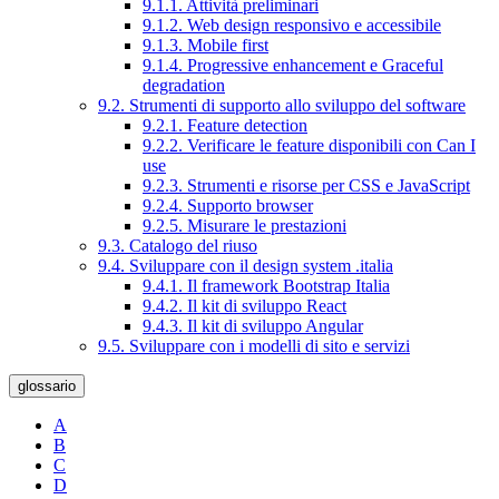
9.1.1. Attività preliminari
9.1.2. Web design responsivo e accessibile
9.1.3. Mobile first
9.1.4. Progressive enhancement e Graceful
degradation
9.2. Strumenti di supporto allo sviluppo del software
9.2.1. Feature detection
9.2.2. Verificare le feature disponibili con Can I
use
9.2.3. Strumenti e risorse per CSS e JavaScript
9.2.4. Supporto browser
9.2.5. Misurare le prestazioni
9.3. Catalogo del riuso
9.4. Sviluppare con il design system .italia
9.4.1. Il framework Bootstrap Italia
9.4.2. Il kit di sviluppo React
9.4.3. Il kit di sviluppo Angular
9.5. Sviluppare con i modelli di sito e servizi
glossario
A
B
C
D