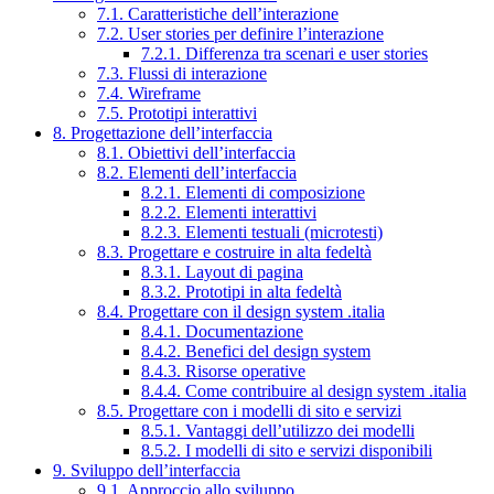
7.1. Caratteristiche dell’interazione
7.2. User stories per definire l’interazione
7.2.1. Differenza tra scenari e user stories
7.3. Flussi di interazione
7.4. Wireframe
7.5. Prototipi interattivi
8. Progettazione dell’interfaccia
8.1. Obiettivi dell’interfaccia
8.2. Elementi dell’interfaccia
8.2.1. Elementi di composizione
8.2.2. Elementi interattivi
8.2.3. Elementi testuali (microtesti)
8.3. Progettare e costruire in alta fedeltà
8.3.1. Layout di pagina
8.3.2. Prototipi in alta fedeltà
8.4. Progettare con il design system .italia
8.4.1. Documentazione
8.4.2. Benefici del design system
8.4.3. Risorse operative
8.4.4. Come contribuire al design system .italia
8.5. Progettare con i modelli di sito e servizi
8.5.1. Vantaggi dell’utilizzo dei modelli
8.5.2. I modelli di sito e servizi disponibili
9. Sviluppo dell’interfaccia
9.1. Approccio allo sviluppo