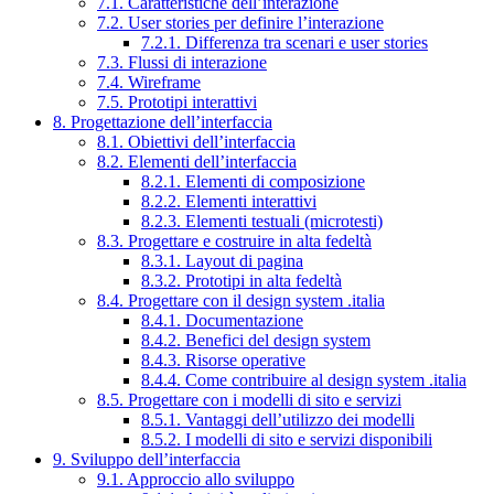
7.1. Caratteristiche dell’interazione
7.2. User stories per definire l’interazione
7.2.1. Differenza tra scenari e user stories
7.3. Flussi di interazione
7.4. Wireframe
7.5. Prototipi interattivi
8. Progettazione dell’interfaccia
8.1. Obiettivi dell’interfaccia
8.2. Elementi dell’interfaccia
8.2.1. Elementi di composizione
8.2.2. Elementi interattivi
8.2.3. Elementi testuali (microtesti)
8.3. Progettare e costruire in alta fedeltà
8.3.1. Layout di pagina
8.3.2. Prototipi in alta fedeltà
8.4. Progettare con il design system .italia
8.4.1. Documentazione
8.4.2. Benefici del design system
8.4.3. Risorse operative
8.4.4. Come contribuire al design system .italia
8.5. Progettare con i modelli di sito e servizi
8.5.1. Vantaggi dell’utilizzo dei modelli
8.5.2. I modelli di sito e servizi disponibili
9. Sviluppo dell’interfaccia
9.1. Approccio allo sviluppo