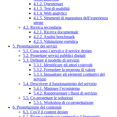
4.1.2. Questionari
4.1.3. Test di usabilità
4.1.4. Web analytics
4.1.5. Strumenti di mappatura dell’esperienza
utente
4.2. Ricerca secondaria
4.2.1. Ricerca documentale
4.2.2. Analisi benchmark
4.2.3. Valutazione euristica
5. Progettazione dei servizi
5.1. Cosa sono i servizi e il service design
5.2. Progettare servizi pubblici digitali
5.3. Definire il modello di servizio
5.3.1. Identificare gli attori coinvolti
5.3.2. Formulare la proposta di valore
5.3.3. Inquadrare gli elementi costitutivi del
servizio
5.4. Descrivere il funzionamento del servizio
5.4.1. Mappare l’ecosistema
5.4.2. Rappresentare i flussi di servizio
5.5. Co-progettare le soluzioni
5.5.1. Workshop di co-progettazione
6. Progettazione dei contenuti
6.1. Cos’è il content design
6.2. Ricerca utente sui contenuti e il linguaggio