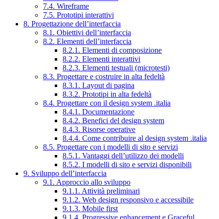
7.4. Wireframe
7.5. Prototipi interattivi
8. Progettazione dell’interfaccia
8.1. Obiettivi dell’interfaccia
8.2. Elementi dell’interfaccia
8.2.1. Elementi di composizione
8.2.2. Elementi interattivi
8.2.3. Elementi testuali (microtesti)
8.3. Progettare e costruire in alta fedeltà
8.3.1. Layout di pagina
8.3.2. Prototipi in alta fedeltà
8.4. Progettare con il design system .italia
8.4.1. Documentazione
8.4.2. Benefici del design system
8.4.3. Risorse operative
8.4.4. Come contribuire al design system .italia
8.5. Progettare con i modelli di sito e servizi
8.5.1. Vantaggi dell’utilizzo dei modelli
8.5.2. I modelli di sito e servizi disponibili
9. Sviluppo dell’interfaccia
9.1. Approccio allo sviluppo
9.1.1. Attività preliminari
9.1.2. Web design responsivo e accessibile
9.1.3. Mobile first
9.1.4. Progressive enhancement e Graceful