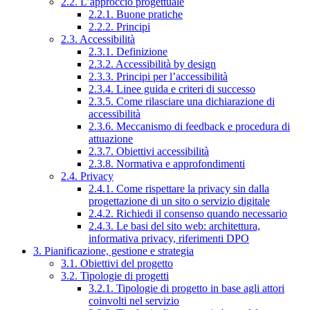
2.2. L’approccio progettuale
2.2.1. Buone pratiche
2.2.2. Principi
2.3. Accessibilità
2.3.1. Definizione
2.3.2. Accessibilità by design
2.3.3. Principi per l’accessibilità
2.3.4. Linee guida e criteri di successo
2.3.5. Come rilasciare una dichiarazione di
accessibilità
2.3.6. Meccanismo di feedback e procedura di
attuazione
2.3.7. Obiettivi accessibilità
2.3.8. Normativa e approfondimenti
2.4. Privacy
2.4.1. Come rispettare la privacy sin dalla
progettazione di un sito o servizio digitale
2.4.2. Richiedi il consenso quando necessario
2.4.3. Le basi del sito web: architettura,
informativa privacy, riferimenti DPO
3. Pianificazione, gestione e strategia
3.1. Obiettivi del progetto
3.2. Tipologie di progetti
3.2.1. Tipologie di progetto in base agli attori
coinvolti nel servizio