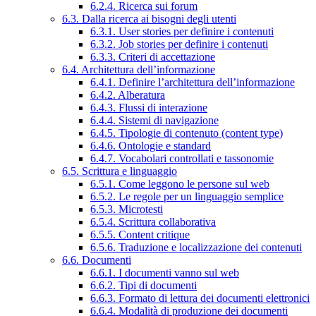
6.2.4. Ricerca sui forum
6.3. Dalla ricerca ai bisogni degli utenti
6.3.1. User stories per definire i contenuti
6.3.2. Job stories per definire i contenuti
6.3.3. Criteri di accettazione
6.4. Architettura dell’informazione
6.4.1. Definire l’architettura dell’informazione
6.4.2. Alberatura
6.4.3. Flussi di interazione
6.4.4. Sistemi di navigazione
6.4.5. Tipologie di contenuto (content type)
6.4.6. Ontologie e standard
6.4.7. Vocabolari controllati e tassonomie
6.5. Scrittura e linguaggio
6.5.1. Come leggono le persone sul web
6.5.2. Le regole per un linguaggio semplice
6.5.3. Microtesti
6.5.4. Scrittura collaborativa
6.5.5. Content critique
6.5.6. Traduzione e localizzazione dei contenuti
6.6. Documenti
6.6.1. I documenti vanno sul web
6.6.2. Tipi di documenti
6.6.3. Formato di lettura dei documenti elettronici
6.6.4. Modalità di produzione dei documenti