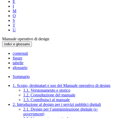
E
I
M
O
S
T
U
Manuale operativo di design
indici e glossario
contenuti
figure
tabelle
glossario
Sommario
1. Scopo, destinatari e uso del Manuale operativo di design
1.1. Versionamento e storico
1.2. Consultazione del manuale
1.3. Contribuisci al manuale
2. Introduzione al design per i servizi pubblici digitali
2.1. Design per l’amministrazione digitale (
e-
government
)