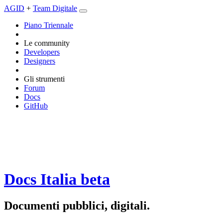
AGID
+
Team Digitale
Piano Triennale
Le community
Developers
Designers
Gli strumenti
Forum
Docs
GitHub
Docs Italia
beta
Documenti pubblici, digitali.