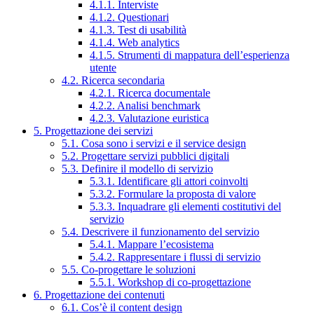
4.1.1. Interviste
4.1.2. Questionari
4.1.3. Test di usabilità
4.1.4. Web analytics
4.1.5. Strumenti di mappatura dell’esperienza
utente
4.2. Ricerca secondaria
4.2.1. Ricerca documentale
4.2.2. Analisi benchmark
4.2.3. Valutazione euristica
5. Progettazione dei servizi
5.1. Cosa sono i servizi e il service design
5.2. Progettare servizi pubblici digitali
5.3. Definire il modello di servizio
5.3.1. Identificare gli attori coinvolti
5.3.2. Formulare la proposta di valore
5.3.3. Inquadrare gli elementi costitutivi del
servizio
5.4. Descrivere il funzionamento del servizio
5.4.1. Mappare l’ecosistema
5.4.2. Rappresentare i flussi di servizio
5.5. Co-progettare le soluzioni
5.5.1. Workshop di co-progettazione
6. Progettazione dei contenuti
6.1. Cos’è il content design