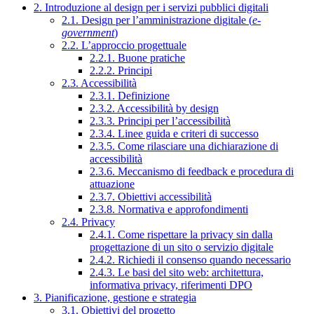
2. Introduzione al design per i servizi pubblici digitali
2.1. Design per l’amministrazione digitale (
e-
government
)
2.2. L’approccio progettuale
2.2.1. Buone pratiche
2.2.2. Principi
2.3. Accessibilità
2.3.1. Definizione
2.3.2. Accessibilità by design
2.3.3. Principi per l’accessibilità
2.3.4. Linee guida e criteri di successo
2.3.5. Come rilasciare una dichiarazione di
accessibilità
2.3.6. Meccanismo di feedback e procedura di
attuazione
2.3.7. Obiettivi accessibilità
2.3.8. Normativa e approfondimenti
2.4. Privacy
2.4.1. Come rispettare la privacy sin dalla
progettazione di un sito o servizio digitale
2.4.2. Richiedi il consenso quando necessario
2.4.3. Le basi del sito web: architettura,
informativa privacy, riferimenti DPO
3. Pianificazione, gestione e strategia
3.1. Obiettivi del progetto