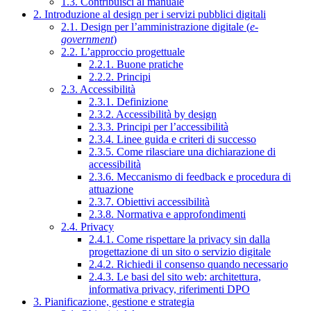
1.3. Contribuisci al manuale
2. Introduzione al design per i servizi pubblici digitali
2.1. Design per l’amministrazione digitale (
e-
government
)
2.2. L’approccio progettuale
2.2.1. Buone pratiche
2.2.2. Principi
2.3. Accessibilità
2.3.1. Definizione
2.3.2. Accessibilità by design
2.3.3. Principi per l’accessibilità
2.3.4. Linee guida e criteri di successo
2.3.5. Come rilasciare una dichiarazione di
accessibilità
2.3.6. Meccanismo di feedback e procedura di
attuazione
2.3.7. Obiettivi accessibilità
2.3.8. Normativa e approfondimenti
2.4. Privacy
2.4.1. Come rispettare la privacy sin dalla
progettazione di un sito o servizio digitale
2.4.2. Richiedi il consenso quando necessario
2.4.3. Le basi del sito web: architettura,
informativa privacy, riferimenti DPO
3. Pianificazione, gestione e strategia