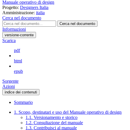
Manuale operativo di design
Progetto:
Designers Italia
Amministrazione:
italia
Cerca nel documento
Cerca nel documento
Informazioni
versione-corrente
Scarica
pdf
html
epub
Sorgente
Azioni
indice dei contenuti
Sommario
1. Scopo, destinatari e uso del Manuale operativo di design
1.1. Versionamento e storico
1.2. Consultazione del manuale
1.3. Contribuisci al manuale