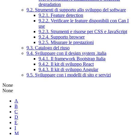
degradation
9.2. Strumenti di supporto allo sviluppo del software
9.2.1. Feature detection
9.2.2. Verificare le feature disponibili con Can I
use
9.2.3. Strumenti e risorse per CSS e JavaScript
9.2.4. Supporto browser
9.2.5. Misurare le prestazioni
9.3. Catalogo del riuso
9.4. Sviluppare con il design system .italia
9.4.1. Il framework Bootstrap Italia
9.4.2. Il kit di sviluppo React
9.4.3. Il kit di sviluppo Angular
9.5. Sviluppare con i modelli di sito e servizi
None
None
A
B
C
D
E
I
M