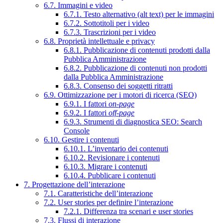
6.7. Immagini e video
6.7.1. Testo alternativo (alt text) per le immagini
6.7.2. Sottotitoli per i video
6.7.3. Trascrizioni per i video
6.8. Proprietà intellettuale e privacy
6.8.1. Pubblicazione di contenuti prodotti dalla
Pubblica Amministrazione
6.8.2. Pubblicazione di contenuti non prodotti
dalla Pubblica Amministrazione
6.8.3. Consenso dei soggetti ritratti
6.9. Ottimizzazione per i motori di ricerca (SEO)
6.9.1. I fattori
on-page
6.9.2. I fattori
off-page
6.9.3. Strumenti di diagnostica SEO: Search
Console
6.10. Gestire i contenuti
6.10.1. L’inventario dei contenuti
6.10.2. Revisionare i contenuti
6.10.3. Migrare i contenuti
6.10.4. Pubblicare i contenuti
7. Progettazione dell’interazione
7.1. Caratteristiche dell’interazione
7.2. User stories per definire l’interazione
7.2.1. Differenza tra scenari e user stories
7.3. Flussi di interazione