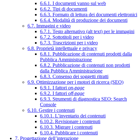
6.6.1. I documenti vanno sul web
6.6.2. Tipi di documenti
6.6.3. Formato di lettura dei documenti elettronici
6.6.4. Modalità di produzione dei documenti
6.7. Immagini e video
6.7.1. Testo alternativo (alt text) per le immagini
6.7.2. Sottotitoli per i video
6.7.3. Trascrizioni per i video
6.8. Proprietà intellettuale e privacy
6.8.1. Pubblicazione di contenuti prodotti dalla
Pubblica Amministrazione
6.8.2. Pubblicazione di contenuti non prodotti
dalla Pubblica Amministrazione
6.8.3. Consenso dei soggetti ritratti
6.9. Ottimizzazione per i motori di ricerca (SEO)
6.9.1. I fattori
on-page
6.9.2. I fattori
off-page
6.9.3. Strumenti di diagnostica SEO: Search
Console
6.10. Gestire i contenuti
6.10.1. L’inventario dei contenuti
6.10.2. Revisionare i contenuti
6.10.3. Migrare i contenuti
6.10.4. Pubblicare i contenuti
7. Progettazione dell’interazione