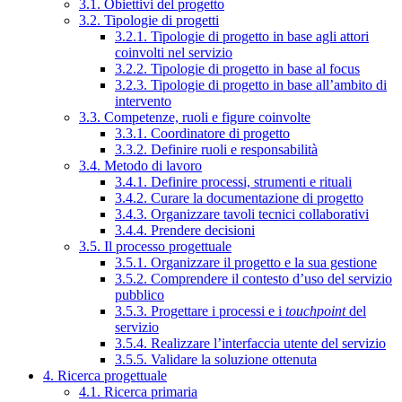
3.1. Obiettivi del progetto
3.2. Tipologie di progetti
3.2.1. Tipologie di progetto in base agli attori
coinvolti nel servizio
3.2.2. Tipologie di progetto in base al focus
3.2.3. Tipologie di progetto in base all’ambito di
intervento
3.3. Competenze, ruoli e figure coinvolte
3.3.1. Coordinatore di progetto
3.3.2. Definire ruoli e responsabilità
3.4. Metodo di lavoro
3.4.1. Definire processi, strumenti e rituali
3.4.2. Curare la documentazione di progetto
3.4.3. Organizzare tavoli tecnici collaborativi
3.4.4. Prendere decisioni
3.5. Il processo progettuale
3.5.1. Organizzare il progetto e la sua gestione
3.5.2. Comprendere il contesto d’uso del servizio
pubblico
3.5.3. Progettare i processi e i
touchpoint
del
servizio
3.5.4. Realizzare l’interfaccia utente del servizio
3.5.5. Validare la soluzione ottenuta
4. Ricerca progettuale
4.1. Ricerca primaria