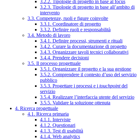
3.2.2. Tipologie di progetto in base al focus
3.2.3. Tipologie di progetto in base all’ambito di
intervento
3.3. Competenze, ruoli e figure coinvolte
3.3.1. Coordinatore di progetto
3.3.2. Definire ruoli e responsabilità
3.4. Metodo di lavoro
3.4.1. Definire processi, strumenti e rituali
3.4.2. Curare la documentazione di progetto
3.4.3. Organizzare tavoli tecnici collaborativi
3.4.4. Prendere decisioni
3.5. Il processo progettuale
3.5.1. Organizzare il progetto e la sua gestione
3.5.2. Comprendere il contesto d’uso del servizio
pubblico
3.5.3. Progettare i processi e i
touchpoint
del
servizio
3.5.4. Realizzare l’interfaccia utente del servizio
3.5.5. Validare la soluzione ottenuta
4. Ricerca progettuale
4.1. Ricerca primaria
4.1.1. Interviste
4.1.2. Questionari
4.1.3. Test di usabilità
4.1.4. Web analytics