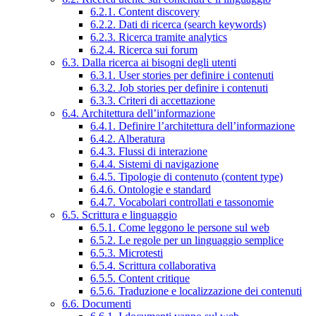
6.2.1. Content discovery
6.2.2. Dati di ricerca (search keywords)
6.2.3. Ricerca tramite analytics
6.2.4. Ricerca sui forum
6.3. Dalla ricerca ai bisogni degli utenti
6.3.1. User stories per definire i contenuti
6.3.2. Job stories per definire i contenuti
6.3.3. Criteri di accettazione
6.4. Architettura dell’informazione
6.4.1. Definire l’architettura dell’informazione
6.4.2. Alberatura
6.4.3. Flussi di interazione
6.4.4. Sistemi di navigazione
6.4.5. Tipologie di contenuto (content type)
6.4.6. Ontologie e standard
6.4.7. Vocabolari controllati e tassonomie
6.5. Scrittura e linguaggio
6.5.1. Come leggono le persone sul web
6.5.2. Le regole per un linguaggio semplice
6.5.3. Microtesti
6.5.4. Scrittura collaborativa
6.5.5. Content critique
6.5.6. Traduzione e localizzazione dei contenuti
6.6. Documenti