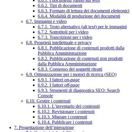
6.6.1. I documenti vanno sul web
6.6.2. Tipi di documenti
6.6.3. Formato di lettura dei documenti elettronici
6.6.4. Modalità di produzione dei documenti
6.7. Immagini e video
6.7.1. Testo alternativo (alt text) per le immagini
6.7.2. Sottotitoli per i video
6.7.3. Trascrizioni per i video
6.8. Proprietà intellettuale e privacy
6.8.1. Pubblicazione di contenuti prodotti dalla
Pubblica Amministrazione
6.8.2. Pubblicazione di contenuti non prodotti
dalla Pubblica Amministrazione
6.8.3. Consenso dei soggetti ritratti
6.9. Ottimizzazione per i motori di ricerca (SEO)
6.9.1. I fattori
on-page
6.9.2. I fattori
off-page
6.9.3. Strumenti di diagnostica SEO: Search
Console
6.10. Gestire i contenuti
6.10.1. L’inventario dei contenuti
6.10.2. Revisionare i contenuti
6.10.3. Migrare i contenuti
6.10.4. Pubblicare i contenuti
7. Progettazione dell’interazione