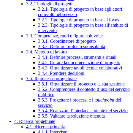
3.2. Tipologie di progetti
3.2.1. Tipologie di progetto in base agli attori
coinvolti nel servizio
3.2.2. Tipologie di progetto in base al focus
3.2.3. Tipologie di progetto in base all’ambito di
intervento
3.3. Competenze, ruoli e figure coinvolte
3.3.1. Coordinatore di progetto
3.3.2. Definire ruoli e responsabilità
3.4. Metodo di lavoro
3.4.1. Definire processi, strumenti e rituali
3.4.2. Curare la documentazione di progetto
3.4.3. Organizzare tavoli tecnici collaborativi
3.4.4. Prendere decisioni
3.5. Il processo progettuale
3.5.1. Organizzare il progetto e la sua gestione
3.5.2. Comprendere il contesto d’uso del servizio
pubblico
3.5.3. Progettare i processi e i
touchpoint
del
servizio
3.5.4. Realizzare l’interfaccia utente del servizio
3.5.5. Validare la soluzione ottenuta
4. Ricerca progettuale
4.1. Ricerca primaria
4.1.1. Interviste