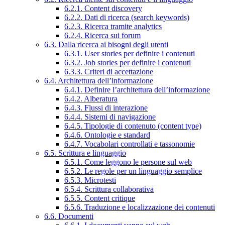
6.2.1. Content discovery
6.2.2. Dati di ricerca (search keywords)
6.2.3. Ricerca tramite analytics
6.2.4. Ricerca sui forum
6.3. Dalla ricerca ai bisogni degli utenti
6.3.1. User stories per definire i contenuti
6.3.2. Job stories per definire i contenuti
6.3.3. Criteri di accettazione
6.4. Architettura dell’informazione
6.4.1. Definire l’architettura dell’informazione
6.4.2. Alberatura
6.4.3. Flussi di interazione
6.4.4. Sistemi di navigazione
6.4.5. Tipologie di contenuto (content type)
6.4.6. Ontologie e standard
6.4.7. Vocabolari controllati e tassonomie
6.5. Scrittura e linguaggio
6.5.1. Come leggono le persone sul web
6.5.2. Le regole per un linguaggio semplice
6.5.3. Microtesti
6.5.4. Scrittura collaborativa
6.5.5. Content critique
6.5.6. Traduzione e localizzazione dei contenuti
6.6. Documenti