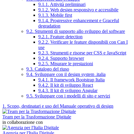
9.1.1. Attività preliminari
9.1.2. Web design responsivo e accessibile
9.1.3. Mobile first
9.1.4. Progressive enhancement e Graceful
degradation
9.2. Strumenti di supporto allo sviluppo del software
9.2.1. Feature detection
9.2.2. Verificare le feature disponibili con Can I
use
9.2.3. Strumenti e risorse per CSS e JavaScript
9.2.4. Supporto browser
9.2.5. Misurare le prestazioni
9.3. Catalogo del riuso
9.4. Sviluppare con il design system .italia
9.4.1. Il framework Bootstrap Italia
9.4.2. Il kit di sviluppo React
9.4.3. Il kit di sviluppo Angular
9.5. Sviluppare con i modelli di sito e servizi
1. Scopo, destinatari e uso del Manuale operativo di design
Team per la Trasformazione Digitale
in collaborazione con
Agenzia per l'Italia Digitale