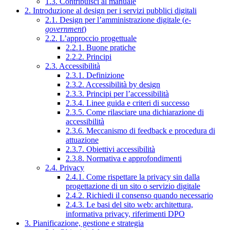
1.3. Contribuisci al manuale
2. Introduzione al design per i servizi pubblici digitali
2.1. Design per l’amministrazione digitale (
e-
government
)
2.2. L’approccio progettuale
2.2.1. Buone pratiche
2.2.2. Principi
2.3. Accessibilità
2.3.1. Definizione
2.3.2. Accessibilità by design
2.3.3. Principi per l’accessibilità
2.3.4. Linee guida e criteri di successo
2.3.5. Come rilasciare una dichiarazione di
accessibilità
2.3.6. Meccanismo di feedback e procedura di
attuazione
2.3.7. Obiettivi accessibilità
2.3.8. Normativa e approfondimenti
2.4. Privacy
2.4.1. Come rispettare la privacy sin dalla
progettazione di un sito o servizio digitale
2.4.2. Richiedi il consenso quando necessario
2.4.3. Le basi del sito web: architettura,
informativa privacy, riferimenti DPO
3. Pianificazione, gestione e strategia