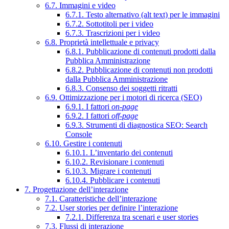
6.7. Immagini e video
6.7.1. Testo alternativo (alt text) per le immagini
6.7.2. Sottotitoli per i video
6.7.3. Trascrizioni per i video
6.8. Proprietà intellettuale e privacy
6.8.1. Pubblicazione di contenuti prodotti dalla
Pubblica Amministrazione
6.8.2. Pubblicazione di contenuti non prodotti
dalla Pubblica Amministrazione
6.8.3. Consenso dei soggetti ritratti
6.9. Ottimizzazione per i motori di ricerca (SEO)
6.9.1. I fattori
on-page
6.9.2. I fattori
off-page
6.9.3. Strumenti di diagnostica SEO: Search
Console
6.10. Gestire i contenuti
6.10.1. L’inventario dei contenuti
6.10.2. Revisionare i contenuti
6.10.3. Migrare i contenuti
6.10.4. Pubblicare i contenuti
7. Progettazione dell’interazione
7.1. Caratteristiche dell’interazione
7.2. User stories per definire l’interazione
7.2.1. Differenza tra scenari e user stories
7.3. Flussi di interazione