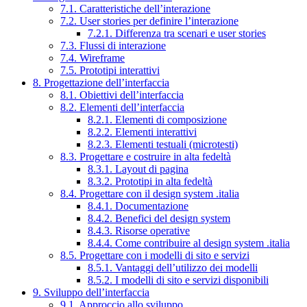
7.1. Caratteristiche dell’interazione
7.2. User stories per definire l’interazione
7.2.1. Differenza tra scenari e user stories
7.3. Flussi di interazione
7.4. Wireframe
7.5. Prototipi interattivi
8. Progettazione dell’interfaccia
8.1. Obiettivi dell’interfaccia
8.2. Elementi dell’interfaccia
8.2.1. Elementi di composizione
8.2.2. Elementi interattivi
8.2.3. Elementi testuali (microtesti)
8.3. Progettare e costruire in alta fedeltà
8.3.1. Layout di pagina
8.3.2. Prototipi in alta fedeltà
8.4. Progettare con il design system .italia
8.4.1. Documentazione
8.4.2. Benefici del design system
8.4.3. Risorse operative
8.4.4. Come contribuire al design system .italia
8.5. Progettare con i modelli di sito e servizi
8.5.1. Vantaggi dell’utilizzo dei modelli
8.5.2. I modelli di sito e servizi disponibili
9. Sviluppo dell’interfaccia
9.1. Approccio allo sviluppo