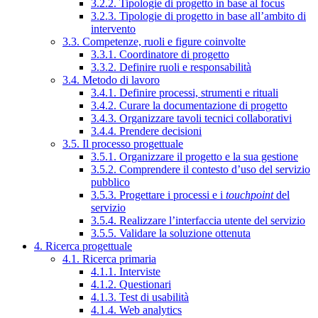
3.2.2. Tipologie di progetto in base al focus
3.2.3. Tipologie di progetto in base all’ambito di
intervento
3.3. Competenze, ruoli e figure coinvolte
3.3.1. Coordinatore di progetto
3.3.2. Definire ruoli e responsabilità
3.4. Metodo di lavoro
3.4.1. Definire processi, strumenti e rituali
3.4.2. Curare la documentazione di progetto
3.4.3. Organizzare tavoli tecnici collaborativi
3.4.4. Prendere decisioni
3.5. Il processo progettuale
3.5.1. Organizzare il progetto e la sua gestione
3.5.2. Comprendere il contesto d’uso del servizio
pubblico
3.5.3. Progettare i processi e i
touchpoint
del
servizio
3.5.4. Realizzare l’interfaccia utente del servizio
3.5.5. Validare la soluzione ottenuta
4. Ricerca progettuale
4.1. Ricerca primaria
4.1.1. Interviste
4.1.2. Questionari
4.1.3. Test di usabilità
4.1.4. Web analytics