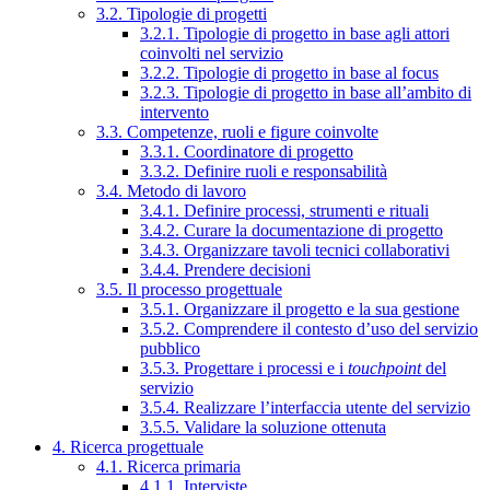
3.2. Tipologie di progetti
3.2.1. Tipologie di progetto in base agli attori
coinvolti nel servizio
3.2.2. Tipologie di progetto in base al focus
3.2.3. Tipologie di progetto in base all’ambito di
intervento
3.3. Competenze, ruoli e figure coinvolte
3.3.1. Coordinatore di progetto
3.3.2. Definire ruoli e responsabilità
3.4. Metodo di lavoro
3.4.1. Definire processi, strumenti e rituali
3.4.2. Curare la documentazione di progetto
3.4.3. Organizzare tavoli tecnici collaborativi
3.4.4. Prendere decisioni
3.5. Il processo progettuale
3.5.1. Organizzare il progetto e la sua gestione
3.5.2. Comprendere il contesto d’uso del servizio
pubblico
3.5.3. Progettare i processi e i
touchpoint
del
servizio
3.5.4. Realizzare l’interfaccia utente del servizio
3.5.5. Validare la soluzione ottenuta
4. Ricerca progettuale
4.1. Ricerca primaria
4.1.1. Interviste