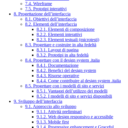
7.4. Wireframe
7.5. Prototipi interattivi
8. Progettazione dell’interfaccia
8.1. Obiettivi dell’interfaccia
8.2. Elementi dell’interfaccia
8.2.1. Elementi di composizione
8.2.2. Elementi interattivi
8.2.3. Elementi testuali (microtesti)
8.3. Progettare e costruire in alta fedeltà
8.3.1. Layout di pagina
8.3.2. Prototipi in alta fedeltà
8.4. Progettare con il design system .italia
8.4.1. Documentazione
8.4.2. Benefici del design system
8.4.3. Risorse operative
8.4.4. Come contribuire al design system .italia
8.5. Progettare con i modelli di sito e servizi
8.5.1. Vantaggi dell’utilizzo dei modelli
8.5.2. I modelli di sito e servizi disponibili
9. Sviluppo dell’interfaccia
9.1. Approccio allo sviluppo
9.1.1. Attività preliminari
9.1.2. Web design responsivo e accessibile
9.1.3. Mobile first
9.1.4. Progressive enhancement e Graceful