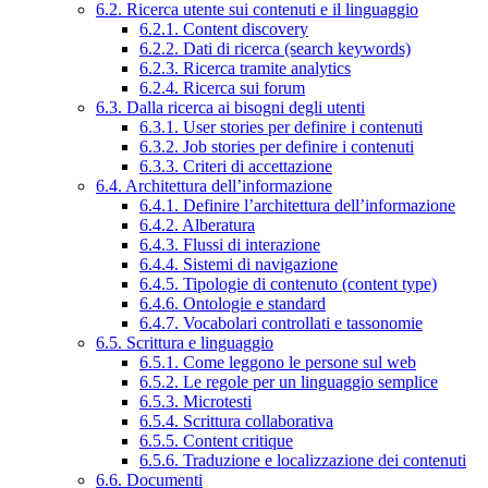
6.2. Ricerca utente sui contenuti e il linguaggio
6.2.1. Content discovery
6.2.2. Dati di ricerca (search keywords)
6.2.3. Ricerca tramite analytics
6.2.4. Ricerca sui forum
6.3. Dalla ricerca ai bisogni degli utenti
6.3.1. User stories per definire i contenuti
6.3.2. Job stories per definire i contenuti
6.3.3. Criteri di accettazione
6.4. Architettura dell’informazione
6.4.1. Definire l’architettura dell’informazione
6.4.2. Alberatura
6.4.3. Flussi di interazione
6.4.4. Sistemi di navigazione
6.4.5. Tipologie di contenuto (content type)
6.4.6. Ontologie e standard
6.4.7. Vocabolari controllati e tassonomie
6.5. Scrittura e linguaggio
6.5.1. Come leggono le persone sul web
6.5.2. Le regole per un linguaggio semplice
6.5.3. Microtesti
6.5.4. Scrittura collaborativa
6.5.5. Content critique
6.5.6. Traduzione e localizzazione dei contenuti
6.6. Documenti