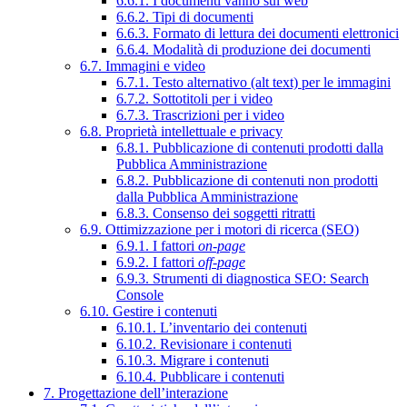
6.6.1. I documenti vanno sul web
6.6.2. Tipi di documenti
6.6.3. Formato di lettura dei documenti elettronici
6.6.4. Modalità di produzione dei documenti
6.7. Immagini e video
6.7.1. Testo alternativo (alt text) per le immagini
6.7.2. Sottotitoli per i video
6.7.3. Trascrizioni per i video
6.8. Proprietà intellettuale e privacy
6.8.1. Pubblicazione di contenuti prodotti dalla
Pubblica Amministrazione
6.8.2. Pubblicazione di contenuti non prodotti
dalla Pubblica Amministrazione
6.8.3. Consenso dei soggetti ritratti
6.9. Ottimizzazione per i motori di ricerca (SEO)
6.9.1. I fattori
on-page
6.9.2. I fattori
off-page
6.9.3. Strumenti di diagnostica SEO: Search
Console
6.10. Gestire i contenuti
6.10.1. L’inventario dei contenuti
6.10.2. Revisionare i contenuti
6.10.3. Migrare i contenuti
6.10.4. Pubblicare i contenuti
7. Progettazione dell’interazione