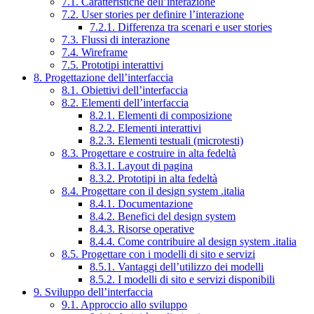
7.1. Caratteristiche dell’interazione
7.2. User stories per definire l’interazione
7.2.1. Differenza tra scenari e user stories
7.3. Flussi di interazione
7.4. Wireframe
7.5. Prototipi interattivi
8. Progettazione dell’interfaccia
8.1. Obiettivi dell’interfaccia
8.2. Elementi dell’interfaccia
8.2.1. Elementi di composizione
8.2.2. Elementi interattivi
8.2.3. Elementi testuali (microtesti)
8.3. Progettare e costruire in alta fedeltà
8.3.1. Layout di pagina
8.3.2. Prototipi in alta fedeltà
8.4. Progettare con il design system .italia
8.4.1. Documentazione
8.4.2. Benefici del design system
8.4.3. Risorse operative
8.4.4. Come contribuire al design system .italia
8.5. Progettare con i modelli di sito e servizi
8.5.1. Vantaggi dell’utilizzo dei modelli
8.5.2. I modelli di sito e servizi disponibili
9. Sviluppo dell’interfaccia
9.1. Approccio allo sviluppo