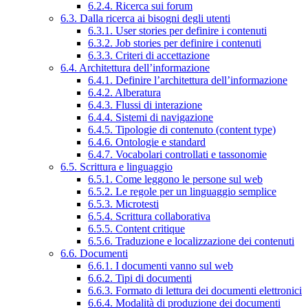
6.2.4. Ricerca sui forum
6.3. Dalla ricerca ai bisogni degli utenti
6.3.1. User stories per definire i contenuti
6.3.2. Job stories per definire i contenuti
6.3.3. Criteri di accettazione
6.4. Architettura dell’informazione
6.4.1. Definire l’architettura dell’informazione
6.4.2. Alberatura
6.4.3. Flussi di interazione
6.4.4. Sistemi di navigazione
6.4.5. Tipologie di contenuto (content type)
6.4.6. Ontologie e standard
6.4.7. Vocabolari controllati e tassonomie
6.5. Scrittura e linguaggio
6.5.1. Come leggono le persone sul web
6.5.2. Le regole per un linguaggio semplice
6.5.3. Microtesti
6.5.4. Scrittura collaborativa
6.5.5. Content critique
6.5.6. Traduzione e localizzazione dei contenuti
6.6. Documenti
6.6.1. I documenti vanno sul web
6.6.2. Tipi di documenti
6.6.3. Formato di lettura dei documenti elettronici
6.6.4. Modalità di produzione dei documenti