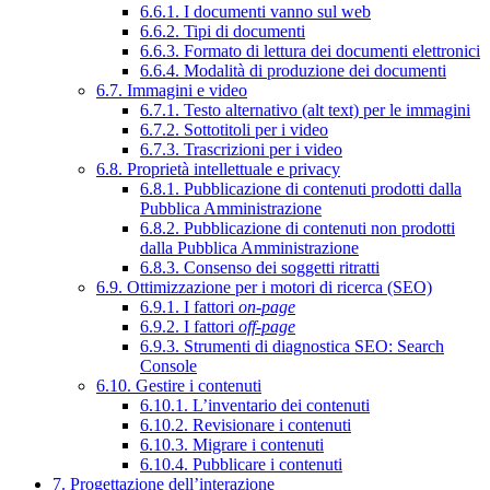
6.6.1. I documenti vanno sul web
6.6.2. Tipi di documenti
6.6.3. Formato di lettura dei documenti elettronici
6.6.4. Modalità di produzione dei documenti
6.7. Immagini e video
6.7.1. Testo alternativo (alt text) per le immagini
6.7.2. Sottotitoli per i video
6.7.3. Trascrizioni per i video
6.8. Proprietà intellettuale e privacy
6.8.1. Pubblicazione di contenuti prodotti dalla
Pubblica Amministrazione
6.8.2. Pubblicazione di contenuti non prodotti
dalla Pubblica Amministrazione
6.8.3. Consenso dei soggetti ritratti
6.9. Ottimizzazione per i motori di ricerca (SEO)
6.9.1. I fattori
on-page
6.9.2. I fattori
off-page
6.9.3. Strumenti di diagnostica SEO: Search
Console
6.10. Gestire i contenuti
6.10.1. L’inventario dei contenuti
6.10.2. Revisionare i contenuti
6.10.3. Migrare i contenuti
6.10.4. Pubblicare i contenuti
7. Progettazione dell’interazione