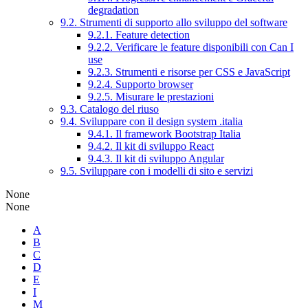
degradation
9.2. Strumenti di supporto allo sviluppo del software
9.2.1. Feature detection
9.2.2. Verificare le feature disponibili con Can I
use
9.2.3. Strumenti e risorse per CSS e JavaScript
9.2.4. Supporto browser
9.2.5. Misurare le prestazioni
9.3. Catalogo del riuso
9.4. Sviluppare con il design system .italia
9.4.1. Il framework Bootstrap Italia
9.4.2. Il kit di sviluppo React
9.4.3. Il kit di sviluppo Angular
9.5. Sviluppare con i modelli di sito e servizi
None
None
A
B
C
D
E
I
M