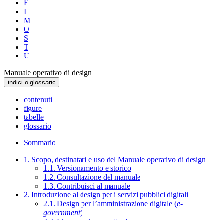
E
I
M
O
S
T
U
Manuale operativo di design
indici e glossario
contenuti
figure
tabelle
glossario
Sommario
1. Scopo, destinatari e uso del Manuale operativo di design
1.1. Versionamento e storico
1.2. Consultazione del manuale
1.3. Contribuisci al manuale
2. Introduzione al design per i servizi pubblici digitali
2.1. Design per l’amministrazione digitale (
e-
government
)