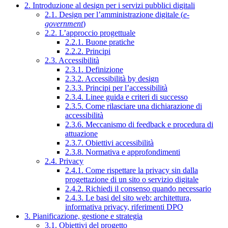
2. Introduzione al design per i servizi pubblici digitali
2.1. Design per l’amministrazione digitale (
e-
government
)
2.2. L’approccio progettuale
2.2.1. Buone pratiche
2.2.2. Principi
2.3. Accessibilità
2.3.1. Definizione
2.3.2. Accessibilità by design
2.3.3. Principi per l’accessibilità
2.3.4. Linee guida e criteri di successo
2.3.5. Come rilasciare una dichiarazione di
accessibilità
2.3.6. Meccanismo di feedback e procedura di
attuazione
2.3.7. Obiettivi accessibilità
2.3.8. Normativa e approfondimenti
2.4. Privacy
2.4.1. Come rispettare la privacy sin dalla
progettazione di un sito o servizio digitale
2.4.2. Richiedi il consenso quando necessario
2.4.3. Le basi del sito web: architettura,
informativa privacy, riferimenti DPO
3. Pianificazione, gestione e strategia
3.1. Obiettivi del progetto