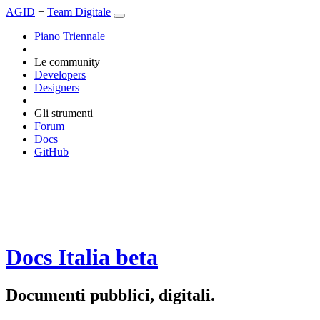
AGID
+
Team Digitale
Piano Triennale
Le community
Developers
Designers
Gli strumenti
Forum
Docs
GitHub
Docs Italia
beta
Documenti pubblici, digitali.