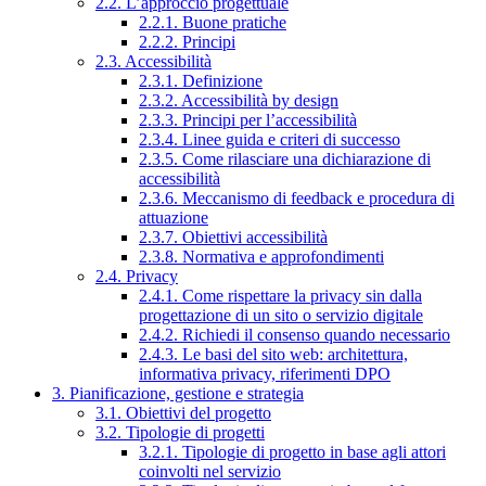
2.2. L’approccio progettuale
2.2.1. Buone pratiche
2.2.2. Principi
2.3. Accessibilità
2.3.1. Definizione
2.3.2. Accessibilità by design
2.3.3. Principi per l’accessibilità
2.3.4. Linee guida e criteri di successo
2.3.5. Come rilasciare una dichiarazione di
accessibilità
2.3.6. Meccanismo di feedback e procedura di
attuazione
2.3.7. Obiettivi accessibilità
2.3.8. Normativa e approfondimenti
2.4. Privacy
2.4.1. Come rispettare la privacy sin dalla
progettazione di un sito o servizio digitale
2.4.2. Richiedi il consenso quando necessario
2.4.3. Le basi del sito web: architettura,
informativa privacy, riferimenti DPO
3. Pianificazione, gestione e strategia
3.1. Obiettivi del progetto
3.2. Tipologie di progetti
3.2.1. Tipologie di progetto in base agli attori
coinvolti nel servizio