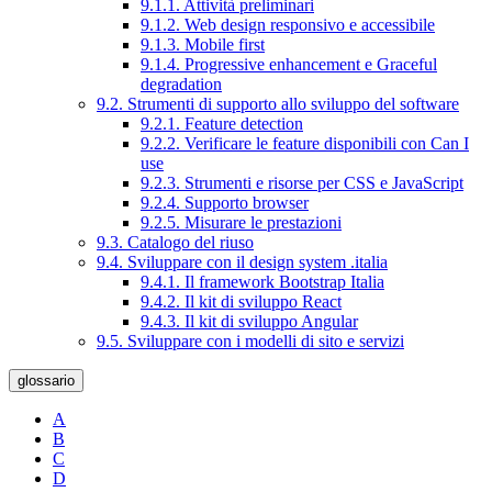
9.1.1. Attività preliminari
9.1.2. Web design responsivo e accessibile
9.1.3. Mobile first
9.1.4. Progressive enhancement e Graceful
degradation
9.2. Strumenti di supporto allo sviluppo del software
9.2.1. Feature detection
9.2.2. Verificare le feature disponibili con Can I
use
9.2.3. Strumenti e risorse per CSS e JavaScript
9.2.4. Supporto browser
9.2.5. Misurare le prestazioni
9.3. Catalogo del riuso
9.4. Sviluppare con il design system .italia
9.4.1. Il framework Bootstrap Italia
9.4.2. Il kit di sviluppo React
9.4.3. Il kit di sviluppo Angular
9.5. Sviluppare con i modelli di sito e servizi
glossario
A
B
C
D