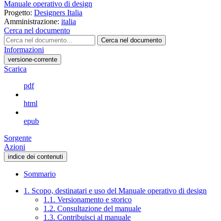
Manuale operativo di design
Progetto:
Designers Italia
Amministrazione:
italia
Cerca nel documento
Cerca nel documento
Informazioni
versione-corrente
Scarica
pdf
html
epub
Sorgente
Azioni
indice dei contenuti
Sommario
1. Scopo, destinatari e uso del Manuale operativo di design
1.1. Versionamento e storico
1.2. Consultazione del manuale
1.3. Contribuisci al manuale