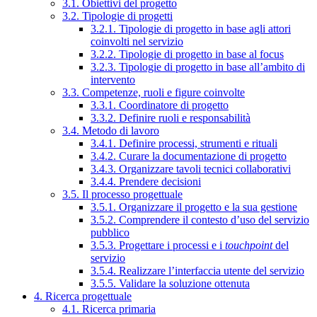
3.1. Obiettivi del progetto
3.2. Tipologie di progetti
3.2.1. Tipologie di progetto in base agli attori
coinvolti nel servizio
3.2.2. Tipologie di progetto in base al focus
3.2.3. Tipologie di progetto in base all’ambito di
intervento
3.3. Competenze, ruoli e figure coinvolte
3.3.1. Coordinatore di progetto
3.3.2. Definire ruoli e responsabilità
3.4. Metodo di lavoro
3.4.1. Definire processi, strumenti e rituali
3.4.2. Curare la documentazione di progetto
3.4.3. Organizzare tavoli tecnici collaborativi
3.4.4. Prendere decisioni
3.5. Il processo progettuale
3.5.1. Organizzare il progetto e la sua gestione
3.5.2. Comprendere il contesto d’uso del servizio
pubblico
3.5.3. Progettare i processi e i
touchpoint
del
servizio
3.5.4. Realizzare l’interfaccia utente del servizio
3.5.5. Validare la soluzione ottenuta
4. Ricerca progettuale
4.1. Ricerca primaria