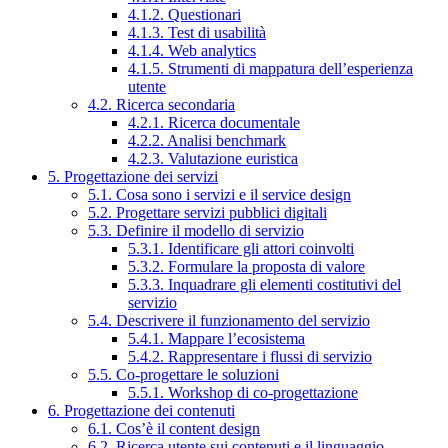
4.1.2. Questionari
4.1.3. Test di usabilità
4.1.4. Web analytics
4.1.5. Strumenti di mappatura dell’esperienza
utente
4.2. Ricerca secondaria
4.2.1. Ricerca documentale
4.2.2. Analisi benchmark
4.2.3. Valutazione euristica
5. Progettazione dei servizi
5.1. Cosa sono i servizi e il service design
5.2. Progettare servizi pubblici digitali
5.3. Definire il modello di servizio
5.3.1. Identificare gli attori coinvolti
5.3.2. Formulare la proposta di valore
5.3.3. Inquadrare gli elementi costitutivi del
servizio
5.4. Descrivere il funzionamento del servizio
5.4.1. Mappare l’ecosistema
5.4.2. Rappresentare i flussi di servizio
5.5. Co-progettare le soluzioni
5.5.1. Workshop di co-progettazione
6. Progettazione dei contenuti
6.1. Cos’è il content design
6.2. Ricerca utente sui contenuti e il linguaggio