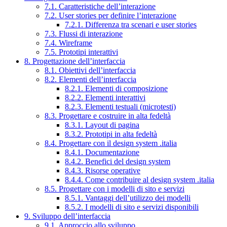
7.1. Caratteristiche dell’interazione
7.2. User stories per definire l’interazione
7.2.1. Differenza tra scenari e user stories
7.3. Flussi di interazione
7.4. Wireframe
7.5. Prototipi interattivi
8. Progettazione dell’interfaccia
8.1. Obiettivi dell’interfaccia
8.2. Elementi dell’interfaccia
8.2.1. Elementi di composizione
8.2.2. Elementi interattivi
8.2.3. Elementi testuali (microtesti)
8.3. Progettare e costruire in alta fedeltà
8.3.1. Layout di pagina
8.3.2. Prototipi in alta fedeltà
8.4. Progettare con il design system .italia
8.4.1. Documentazione
8.4.2. Benefici del design system
8.4.3. Risorse operative
8.4.4. Come contribuire al design system .italia
8.5. Progettare con i modelli di sito e servizi
8.5.1. Vantaggi dell’utilizzo dei modelli
8.5.2. I modelli di sito e servizi disponibili
9. Sviluppo dell’interfaccia
9.1. Approccio allo sviluppo