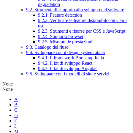
degradation
9.2. Strumenti di supporto allo sviluppo del software
9.2.1. Feature detection
9.2.2. Verificare le feature disponibili con Can I
use
9.2.3. Strumenti e risorse per CSS e JavaScript
9.2.4. Supporto browser
9.2.5. Misurare le prestazioni
9.3. Catalogo del riuso
9.4. Sviluppare con il design system .italia
9.4.1. Il framework Bootstrap Italia
9.4.2. Il kit di sviluppo React
9.4.3. Il kit di sviluppo Angular
9.5. Sviluppare con i modelli di sito e servizi
None
None
A
B
C
D
E
I
M