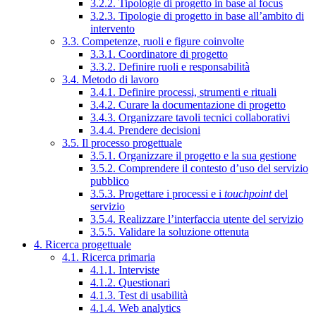
3.2.2. Tipologie di progetto in base al focus
3.2.3. Tipologie di progetto in base all’ambito di
intervento
3.3. Competenze, ruoli e figure coinvolte
3.3.1. Coordinatore di progetto
3.3.2. Definire ruoli e responsabilità
3.4. Metodo di lavoro
3.4.1. Definire processi, strumenti e rituali
3.4.2. Curare la documentazione di progetto
3.4.3. Organizzare tavoli tecnici collaborativi
3.4.4. Prendere decisioni
3.5. Il processo progettuale
3.5.1. Organizzare il progetto e la sua gestione
3.5.2. Comprendere il contesto d’uso del servizio
pubblico
3.5.3. Progettare i processi e i
touchpoint
del
servizio
3.5.4. Realizzare l’interfaccia utente del servizio
3.5.5. Validare la soluzione ottenuta
4. Ricerca progettuale
4.1. Ricerca primaria
4.1.1. Interviste
4.1.2. Questionari
4.1.3. Test di usabilità
4.1.4. Web analytics