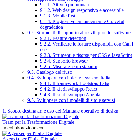
9.1.1. Attività preliminari
9.1.2. Web design responsivo e accessibile
9.1.3. Mobile first
9.1.4. Progressive enhancement e Graceful
degradation
9.2. Strumenti di supporto allo sviluppo del software
9.2.1. Feature detection
9.2.2. Verificare le feature disponibili con Can I
use
9.2.3. Strumenti e risorse per CSS e JavaScript
9.2.4. Supporto browser
9.2.5. Misurare le prestazioni
9.3. Catalogo del riuso
9.4. Sviluppare con il design system .italia
9.4.1. Il framework Bootstrap Italia
9.4.2. Il kit di sviluppo React
9.4.3. Il kit di sviluppo Angular
9.5. Sviluppare con i modelli di sito e servizi
1. Scopo, destinatari e uso del Manuale operativo di design
Team per la Trasformazione Digitale
in collaborazione con
Agenzia per l'Italia Digitale