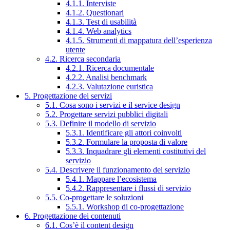
4.1.1. Interviste
4.1.2. Questionari
4.1.3. Test di usabilità
4.1.4. Web analytics
4.1.5. Strumenti di mappatura dell’esperienza
utente
4.2. Ricerca secondaria
4.2.1. Ricerca documentale
4.2.2. Analisi benchmark
4.2.3. Valutazione euristica
5. Progettazione dei servizi
5.1. Cosa sono i servizi e il service design
5.2. Progettare servizi pubblici digitali
5.3. Definire il modello di servizio
5.3.1. Identificare gli attori coinvolti
5.3.2. Formulare la proposta di valore
5.3.3. Inquadrare gli elementi costitutivi del
servizio
5.4. Descrivere il funzionamento del servizio
5.4.1. Mappare l’ecosistema
5.4.2. Rappresentare i flussi di servizio
5.5. Co-progettare le soluzioni
5.5.1. Workshop di co-progettazione
6. Progettazione dei contenuti
6.1. Cos’è il content design