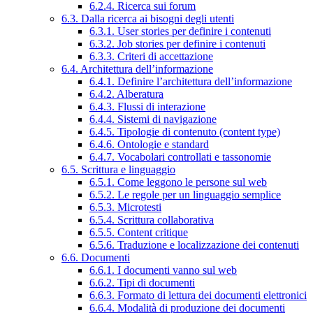
6.2.4. Ricerca sui forum
6.3. Dalla ricerca ai bisogni degli utenti
6.3.1. User stories per definire i contenuti
6.3.2. Job stories per definire i contenuti
6.3.3. Criteri di accettazione
6.4. Architettura dell’informazione
6.4.1. Definire l’architettura dell’informazione
6.4.2. Alberatura
6.4.3. Flussi di interazione
6.4.4. Sistemi di navigazione
6.4.5. Tipologie di contenuto (content type)
6.4.6. Ontologie e standard
6.4.7. Vocabolari controllati e tassonomie
6.5. Scrittura e linguaggio
6.5.1. Come leggono le persone sul web
6.5.2. Le regole per un linguaggio semplice
6.5.3. Microtesti
6.5.4. Scrittura collaborativa
6.5.5. Content critique
6.5.6. Traduzione e localizzazione dei contenuti
6.6. Documenti
6.6.1. I documenti vanno sul web
6.6.2. Tipi di documenti
6.6.3. Formato di lettura dei documenti elettronici
6.6.4. Modalità di produzione dei documenti