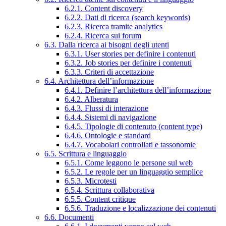
6.2.1. Content discovery
6.2.2. Dati di ricerca (search keywords)
6.2.3. Ricerca tramite analytics
6.2.4. Ricerca sui forum
6.3. Dalla ricerca ai bisogni degli utenti
6.3.1. User stories per definire i contenuti
6.3.2. Job stories per definire i contenuti
6.3.3. Criteri di accettazione
6.4. Architettura dell’informazione
6.4.1. Definire l’architettura dell’informazione
6.4.2. Alberatura
6.4.3. Flussi di interazione
6.4.4. Sistemi di navigazione
6.4.5. Tipologie di contenuto (content type)
6.4.6. Ontologie e standard
6.4.7. Vocabolari controllati e tassonomie
6.5. Scrittura e linguaggio
6.5.1. Come leggono le persone sul web
6.5.2. Le regole per un linguaggio semplice
6.5.3. Microtesti
6.5.4. Scrittura collaborativa
6.5.5. Content critique
6.5.6. Traduzione e localizzazione dei contenuti
6.6. Documenti