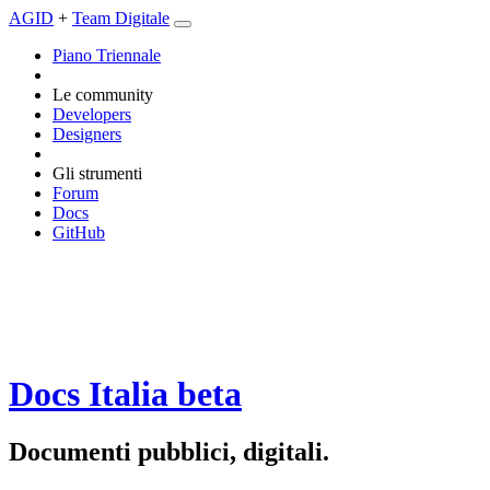
AGID
+
Team Digitale
Piano Triennale
Le community
Developers
Designers
Gli strumenti
Forum
Docs
GitHub
Docs Italia
beta
Documenti pubblici, digitali.