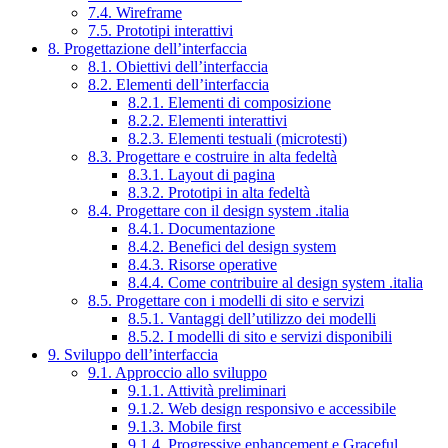
7.4. Wireframe
7.5. Prototipi interattivi
8. Progettazione dell’interfaccia
8.1. Obiettivi dell’interfaccia
8.2. Elementi dell’interfaccia
8.2.1. Elementi di composizione
8.2.2. Elementi interattivi
8.2.3. Elementi testuali (microtesti)
8.3. Progettare e costruire in alta fedeltà
8.3.1. Layout di pagina
8.3.2. Prototipi in alta fedeltà
8.4. Progettare con il design system .italia
8.4.1. Documentazione
8.4.2. Benefici del design system
8.4.3. Risorse operative
8.4.4. Come contribuire al design system .italia
8.5. Progettare con i modelli di sito e servizi
8.5.1. Vantaggi dell’utilizzo dei modelli
8.5.2. I modelli di sito e servizi disponibili
9. Sviluppo dell’interfaccia
9.1. Approccio allo sviluppo
9.1.1. Attività preliminari
9.1.2. Web design responsivo e accessibile
9.1.3. Mobile first
9.1.4. Progressive enhancement e Graceful