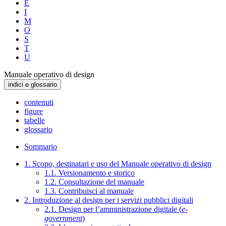
E
I
M
O
S
T
U
Manuale operativo di design
indici e glossario
contenuti
figure
tabelle
glossario
Sommario
1. Scopo, destinatari e uso del Manuale operativo di design
1.1. Versionamento e storico
1.2. Consultazione del manuale
1.3. Contribuisci al manuale
2. Introduzione al design per i servizi pubblici digitali
2.1. Design per l’amministrazione digitale (
e-
government
)