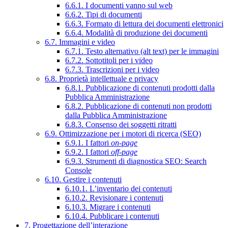
6.6.1. I documenti vanno sul web
6.6.2. Tipi di documenti
6.6.3. Formato di lettura dei documenti elettronici
6.6.4. Modalità di produzione dei documenti
6.7. Immagini e video
6.7.1. Testo alternativo (alt text) per le immagini
6.7.2. Sottotitoli per i video
6.7.3. Trascrizioni per i video
6.8. Proprietà intellettuale e privacy
6.8.1. Pubblicazione di contenuti prodotti dalla
Pubblica Amministrazione
6.8.2. Pubblicazione di contenuti non prodotti
dalla Pubblica Amministrazione
6.8.3. Consenso dei soggetti ritratti
6.9. Ottimizzazione per i motori di ricerca (SEO)
6.9.1. I fattori
on-page
6.9.2. I fattori
off-page
6.9.3. Strumenti di diagnostica SEO: Search
Console
6.10. Gestire i contenuti
6.10.1. L’inventario dei contenuti
6.10.2. Revisionare i contenuti
6.10.3. Migrare i contenuti
6.10.4. Pubblicare i contenuti
7. Progettazione dell’interazione