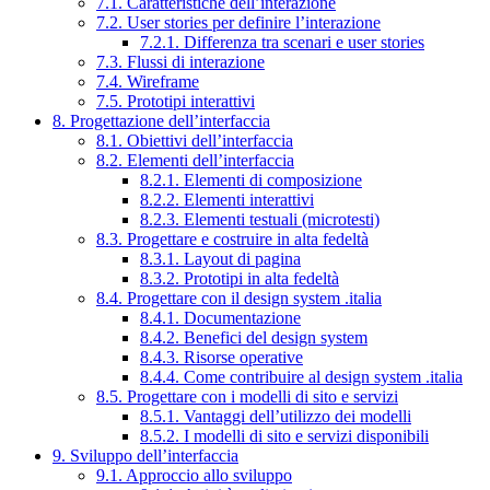
7.1. Caratteristiche dell’interazione
7.2. User stories per definire l’interazione
7.2.1. Differenza tra scenari e user stories
7.3. Flussi di interazione
7.4. Wireframe
7.5. Prototipi interattivi
8. Progettazione dell’interfaccia
8.1. Obiettivi dell’interfaccia
8.2. Elementi dell’interfaccia
8.2.1. Elementi di composizione
8.2.2. Elementi interattivi
8.2.3. Elementi testuali (microtesti)
8.3. Progettare e costruire in alta fedeltà
8.3.1. Layout di pagina
8.3.2. Prototipi in alta fedeltà
8.4. Progettare con il design system .italia
8.4.1. Documentazione
8.4.2. Benefici del design system
8.4.3. Risorse operative
8.4.4. Come contribuire al design system .italia
8.5. Progettare con i modelli di sito e servizi
8.5.1. Vantaggi dell’utilizzo dei modelli
8.5.2. I modelli di sito e servizi disponibili
9. Sviluppo dell’interfaccia
9.1. Approccio allo sviluppo