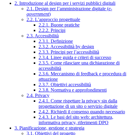
2. Introduzione al design per i servizi pubblici digitali
2.1. Design per l’amministrazione digitale (
e-
government
)
2.2. L’approccio progettuale
2.2.1. Buone pratiche
2.2.2. Principi
2.3. Accessibilità
2.3.1. Definizione
2.3.2. Accessibilità by design
2.3.3. Principi per l’accessibilità
2.3.4. Linee guida e criteri di successo
2.3.5. Come rilasciare una dichiarazione di
accessibilità
2.3.6. Meccanismo di feedback e procedura di
attuazione
2.3.7. Obiettivi accessibilità
2.3.8. Normativa e approfondimenti
2.4. Privacy
2.4.1. Come rispettare la privacy sin dalla
progettazione di un sito o servizio digitale
2.4.2. Richiedi il consenso quando necessario
2.4.3. Le basi del sito web: architettura,
informativa privacy, riferimenti DPO
3. Pianificazione, gestione e strategia
3.1. Obiettivi del progetto