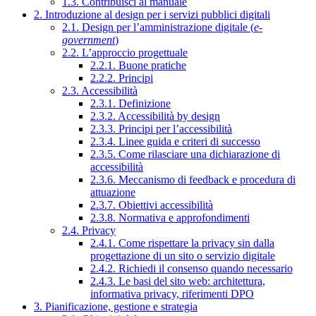
1.3. Contribuisci al manuale
2. Introduzione al design per i servizi pubblici digitali
2.1. Design per l’amministrazione digitale (
e-
government
)
2.2. L’approccio progettuale
2.2.1. Buone pratiche
2.2.2. Principi
2.3. Accessibilità
2.3.1. Definizione
2.3.2. Accessibilità by design
2.3.3. Principi per l’accessibilità
2.3.4. Linee guida e criteri di successo
2.3.5. Come rilasciare una dichiarazione di
accessibilità
2.3.6. Meccanismo di feedback e procedura di
attuazione
2.3.7. Obiettivi accessibilità
2.3.8. Normativa e approfondimenti
2.4. Privacy
2.4.1. Come rispettare la privacy sin dalla
progettazione di un sito o servizio digitale
2.4.2. Richiedi il consenso quando necessario
2.4.3. Le basi del sito web: architettura,
informativa privacy, riferimenti DPO
3. Pianificazione, gestione e strategia