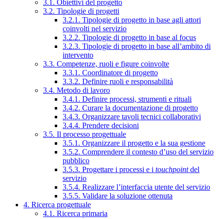
3.1. Obiettivi del progetto
3.2. Tipologie di progetti
3.2.1. Tipologie di progetto in base agli attori
coinvolti nel servizio
3.2.2. Tipologie di progetto in base al focus
3.2.3. Tipologie di progetto in base all’ambito di
intervento
3.3. Competenze, ruoli e figure coinvolte
3.3.1. Coordinatore di progetto
3.3.2. Definire ruoli e responsabilità
3.4. Metodo di lavoro
3.4.1. Definire processi, strumenti e rituali
3.4.2. Curare la documentazione di progetto
3.4.3. Organizzare tavoli tecnici collaborativi
3.4.4. Prendere decisioni
3.5. Il processo progettuale
3.5.1. Organizzare il progetto e la sua gestione
3.5.2. Comprendere il contesto d’uso del servizio
pubblico
3.5.3. Progettare i processi e i
touchpoint
del
servizio
3.5.4. Realizzare l’interfaccia utente del servizio
3.5.5. Validare la soluzione ottenuta
4. Ricerca progettuale
4.1. Ricerca primaria