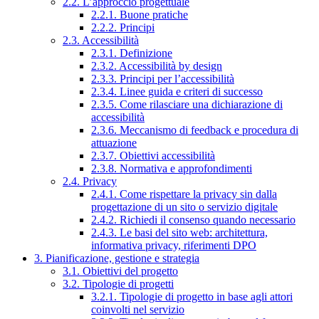
2.2. L’approccio progettuale
2.2.1. Buone pratiche
2.2.2. Principi
2.3. Accessibilità
2.3.1. Definizione
2.3.2. Accessibilità by design
2.3.3. Principi per l’accessibilità
2.3.4. Linee guida e criteri di successo
2.3.5. Come rilasciare una dichiarazione di
accessibilità
2.3.6. Meccanismo di feedback e procedura di
attuazione
2.3.7. Obiettivi accessibilità
2.3.8. Normativa e approfondimenti
2.4. Privacy
2.4.1. Come rispettare la privacy sin dalla
progettazione di un sito o servizio digitale
2.4.2. Richiedi il consenso quando necessario
2.4.3. Le basi del sito web: architettura,
informativa privacy, riferimenti DPO
3. Pianificazione, gestione e strategia
3.1. Obiettivi del progetto
3.2. Tipologie di progetti
3.2.1. Tipologie di progetto in base agli attori
coinvolti nel servizio