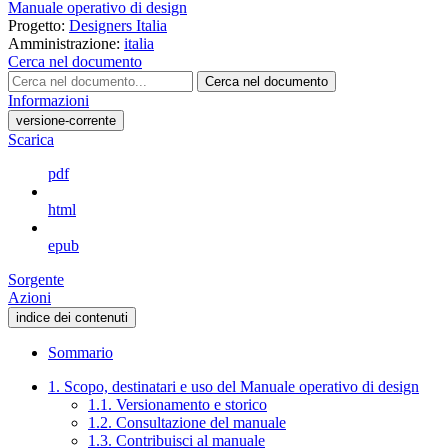
Manuale operativo di design
Progetto:
Designers Italia
Amministrazione:
italia
Cerca nel documento
Cerca nel documento
Informazioni
versione-corrente
Scarica
pdf
html
epub
Sorgente
Azioni
indice dei contenuti
Sommario
1. Scopo, destinatari e uso del Manuale operativo di design
1.1. Versionamento e storico
1.2. Consultazione del manuale
1.3. Contribuisci al manuale