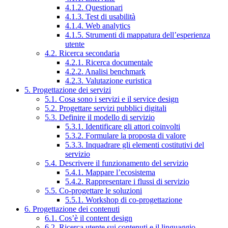
4.1.2. Questionari
4.1.3. Test di usabilità
4.1.4. Web analytics
4.1.5. Strumenti di mappatura dell’esperienza
utente
4.2. Ricerca secondaria
4.2.1. Ricerca documentale
4.2.2. Analisi benchmark
4.2.3. Valutazione euristica
5. Progettazione dei servizi
5.1. Cosa sono i servizi e il service design
5.2. Progettare servizi pubblici digitali
5.3. Definire il modello di servizio
5.3.1. Identificare gli attori coinvolti
5.3.2. Formulare la proposta di valore
5.3.3. Inquadrare gli elementi costitutivi del
servizio
5.4. Descrivere il funzionamento del servizio
5.4.1. Mappare l’ecosistema
5.4.2. Rappresentare i flussi di servizio
5.5. Co-progettare le soluzioni
5.5.1. Workshop di co-progettazione
6. Progettazione dei contenuti
6.1. Cos’è il content design
6.2. Ricerca utente sui contenuti e il linguaggio