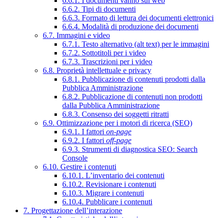
6.6.1. I documenti vanno sul web
6.6.2. Tipi di documenti
6.6.3. Formato di lettura dei documenti elettronici
6.6.4. Modalità di produzione dei documenti
6.7. Immagini e video
6.7.1. Testo alternativo (alt text) per le immagini
6.7.2. Sottotitoli per i video
6.7.3. Trascrizioni per i video
6.8. Proprietà intellettuale e privacy
6.8.1. Pubblicazione di contenuti prodotti dalla
Pubblica Amministrazione
6.8.2. Pubblicazione di contenuti non prodotti
dalla Pubblica Amministrazione
6.8.3. Consenso dei soggetti ritratti
6.9. Ottimizzazione per i motori di ricerca (SEO)
6.9.1. I fattori
on-page
6.9.2. I fattori
off-page
6.9.3. Strumenti di diagnostica SEO: Search
Console
6.10. Gestire i contenuti
6.10.1. L’inventario dei contenuti
6.10.2. Revisionare i contenuti
6.10.3. Migrare i contenuti
6.10.4. Pubblicare i contenuti
7. Progettazione dell’interazione