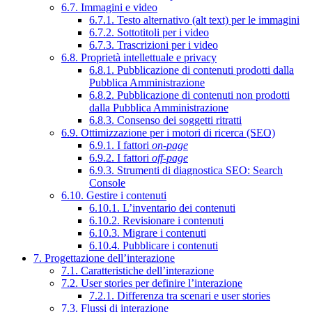
6.7. Immagini e video
6.7.1. Testo alternativo (alt text) per le immagini
6.7.2. Sottotitoli per i video
6.7.3. Trascrizioni per i video
6.8. Proprietà intellettuale e privacy
6.8.1. Pubblicazione di contenuti prodotti dalla
Pubblica Amministrazione
6.8.2. Pubblicazione di contenuti non prodotti
dalla Pubblica Amministrazione
6.8.3. Consenso dei soggetti ritratti
6.9. Ottimizzazione per i motori di ricerca (SEO)
6.9.1. I fattori
on-page
6.9.2. I fattori
off-page
6.9.3. Strumenti di diagnostica SEO: Search
Console
6.10. Gestire i contenuti
6.10.1. L’inventario dei contenuti
6.10.2. Revisionare i contenuti
6.10.3. Migrare i contenuti
6.10.4. Pubblicare i contenuti
7. Progettazione dell’interazione
7.1. Caratteristiche dell’interazione
7.2. User stories per definire l’interazione
7.2.1. Differenza tra scenari e user stories
7.3. Flussi di interazione