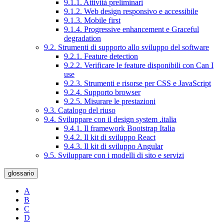
9.1.1. Attività preliminari
9.1.2. Web design responsivo e accessibile
9.1.3. Mobile first
9.1.4. Progressive enhancement e Graceful
degradation
9.2. Strumenti di supporto allo sviluppo del software
9.2.1. Feature detection
9.2.2. Verificare le feature disponibili con Can I
use
9.2.3. Strumenti e risorse per CSS e JavaScript
9.2.4. Supporto browser
9.2.5. Misurare le prestazioni
9.3. Catalogo del riuso
9.4. Sviluppare con il design system .italia
9.4.1. Il framework Bootstrap Italia
9.4.2. Il kit di sviluppo React
9.4.3. Il kit di sviluppo Angular
9.5. Sviluppare con i modelli di sito e servizi
glossario
A
B
C
D