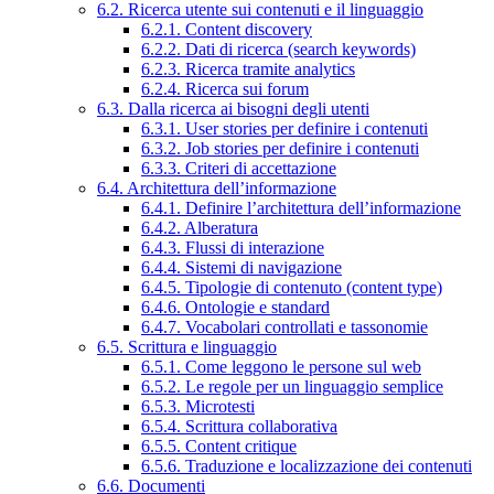
6.2. Ricerca utente sui contenuti e il linguaggio
6.2.1. Content discovery
6.2.2. Dati di ricerca (search keywords)
6.2.3. Ricerca tramite analytics
6.2.4. Ricerca sui forum
6.3. Dalla ricerca ai bisogni degli utenti
6.3.1. User stories per definire i contenuti
6.3.2. Job stories per definire i contenuti
6.3.3. Criteri di accettazione
6.4. Architettura dell’informazione
6.4.1. Definire l’architettura dell’informazione
6.4.2. Alberatura
6.4.3. Flussi di interazione
6.4.4. Sistemi di navigazione
6.4.5. Tipologie di contenuto (content type)
6.4.6. Ontologie e standard
6.4.7. Vocabolari controllati e tassonomie
6.5. Scrittura e linguaggio
6.5.1. Come leggono le persone sul web
6.5.2. Le regole per un linguaggio semplice
6.5.3. Microtesti
6.5.4. Scrittura collaborativa
6.5.5. Content critique
6.5.6. Traduzione e localizzazione dei contenuti
6.6. Documenti