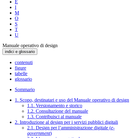
E
I
M
O
S
T
U
Manuale operativo di design
indici e glossario
contenuti
figure
tabelle
glossario
Sommario
1. Scopo, destinatari e uso del Manuale operativo di design
1.1. Versionamento e storico
1.2. Consultazione del manuale
1.3. Contribuisci al manuale
2. Introduzione al design per i servizi pubblici digitali
2.1. Design per l’amministrazione digitale (
e-
government
)