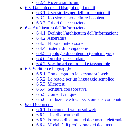
6.2.4. Ricerca sui forum
6.3. Dalla ricerca ai bisogni degli utenti
6.3.1. User stories per definire i contenuti
6.3.2. Job stories per definire i contenuti
6.3.3. Criteri di accettazione
6.4. Architettura dell’informazione
6.4.1. Definire l’architettura dell’informazione
6.4.2. Alberatura
6.4.3. Flussi di interazione
6.4.4. Sistemi di navigazione
6.4.5. Tipologie di contenuto (content type)
6.4.6. Ontologie e standard
6.4.7. Vocabolari controllati e tassonomie
6.5. Scrittura e linguaggio
6.5.1. Come leggono le persone sul web
6.5.2. Le regole per un linguaggio semplice
6.5.3. Microtesti
6.5.4. Scrittura collaborativa
6.5.5. Content critique
6.5.6. Traduzione e localizzazione dei contenuti
6.6. Documenti
6.6.1. I documenti vanno sul web
6.6.2. Tipi di documenti
6.6.3. Formato di lettura dei documenti elettronici
6.6.4. Modalità di produzione dei documenti