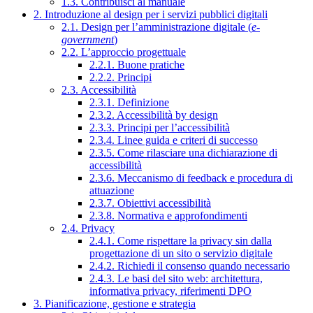
1.3. Contribuisci al manuale
2. Introduzione al design per i servizi pubblici digitali
2.1. Design per l’amministrazione digitale (
e-
government
)
2.2. L’approccio progettuale
2.2.1. Buone pratiche
2.2.2. Principi
2.3. Accessibilità
2.3.1. Definizione
2.3.2. Accessibilità by design
2.3.3. Principi per l’accessibilità
2.3.4. Linee guida e criteri di successo
2.3.5. Come rilasciare una dichiarazione di
accessibilità
2.3.6. Meccanismo di feedback e procedura di
attuazione
2.3.7. Obiettivi accessibilità
2.3.8. Normativa e approfondimenti
2.4. Privacy
2.4.1. Come rispettare la privacy sin dalla
progettazione di un sito o servizio digitale
2.4.2. Richiedi il consenso quando necessario
2.4.3. Le basi del sito web: architettura,
informativa privacy, riferimenti DPO
3. Pianificazione, gestione e strategia