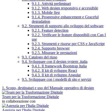
9.1.1. Attività preliminari
9.1.2. Web design responsivo e accessibile
9.1.3. Mobile first
9.1.4. Progressive enhancement e Graceful
degradation
9.2. Strumenti di supporto allo sviluppo del software
9.2.1. Feature detection
9.2.2. Verificare le feature disponibili con Can I
use
9.2.3. Strumenti e risorse per CSS e JavaScript
9.2.4. Supporto browser
9.2.5. Misurare le prestazioni
9.3. Catalogo del riuso
9.4. Sviluppare con il design system .italia
9.4.1. Il framework Bootstrap Italia
9.4.2. Il kit di sviluppo React
9.4.3. Il kit di sviluppo Angular
9.5. Sviluppare con i modelli di sito e servizi
1. Scopo, destinatari e uso del Manuale operativo di design
Team per la Trasformazione Digitale
in collaborazione con
Agenzia per l'Italia Digitale