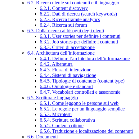
6.2. Ricerca utente sui contenuti e il linguaggio
6.2.1. Content discovery
6.2.2. Dati di ricerca (search keywords)
6.2.3. Ricerca tramite analytics
6.2.4. Ricerca sui forum
6.3. Dalla ricerca ai bisogni degli utenti
6.3.1. User stories per definire i contenuti
6.3.2. Job stories per definire i contenuti
6.3.3. Criteri di accettazione
6.4. Architettura dell’informazione
6.4.1. Definire l’architettura dell’informazione
6.4.2. Alberatura
6.4.3. Flussi di interazione
6.4.4. Sistemi di navigazione
6.4.5. Tipologie di contenuto (content type)
6.4.6. Ontologie e standard
6.4.7. Vocabolari controllati e tassonomie
6.5. Scrittura e linguaggio
6.5.1. Come leggono le persone sul web
6.5.2. Le regole per un linguaggio semplice
6.5.3. Microtesti
6.5.4. Scrittura collaborativa
6.5.5. Content critique
6.5.6. Traduzione e localizzazione dei contenuti
6.6. Documenti