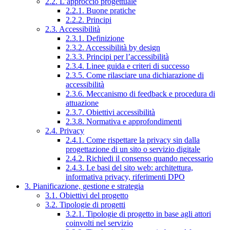
2.2. L’approccio progettuale
2.2.1. Buone pratiche
2.2.2. Principi
2.3. Accessibilità
2.3.1. Definizione
2.3.2. Accessibilità by design
2.3.3. Principi per l’accessibilità
2.3.4. Linee guida e criteri di successo
2.3.5. Come rilasciare una dichiarazione di
accessibilità
2.3.6. Meccanismo di feedback e procedura di
attuazione
2.3.7. Obiettivi accessibilità
2.3.8. Normativa e approfondimenti
2.4. Privacy
2.4.1. Come rispettare la privacy sin dalla
progettazione di un sito o servizio digitale
2.4.2. Richiedi il consenso quando necessario
2.4.3. Le basi del sito web: architettura,
informativa privacy, riferimenti DPO
3. Pianificazione, gestione e strategia
3.1. Obiettivi del progetto
3.2. Tipologie di progetti
3.2.1. Tipologie di progetto in base agli attori
coinvolti nel servizio