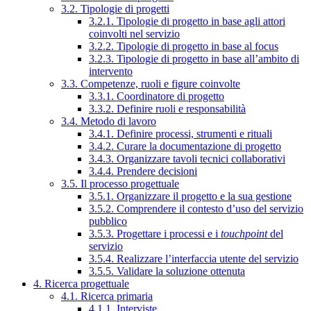
3.2. Tipologie di progetti
3.2.1. Tipologie di progetto in base agli attori
coinvolti nel servizio
3.2.2. Tipologie di progetto in base al focus
3.2.3. Tipologie di progetto in base all’ambito di
intervento
3.3. Competenze, ruoli e figure coinvolte
3.3.1. Coordinatore di progetto
3.3.2. Definire ruoli e responsabilità
3.4. Metodo di lavoro
3.4.1. Definire processi, strumenti e rituali
3.4.2. Curare la documentazione di progetto
3.4.3. Organizzare tavoli tecnici collaborativi
3.4.4. Prendere decisioni
3.5. Il processo progettuale
3.5.1. Organizzare il progetto e la sua gestione
3.5.2. Comprendere il contesto d’uso del servizio
pubblico
3.5.3. Progettare i processi e i
touchpoint
del
servizio
3.5.4. Realizzare l’interfaccia utente del servizio
3.5.5. Validare la soluzione ottenuta
4. Ricerca progettuale
4.1. Ricerca primaria
4.1.1. Interviste