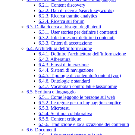
6.2.1. Content discovery
6.2.2. Dati di ricerca (search keywords)
6.2.3. Ricerca tramite analytics
6.2.4. Ricerca sui forum
6.3. Dalla ricerca ai bisogni degli utenti
6.3.1. User stories per definire i contenuti
6.3.2. Job stories per definire i contenuti
6.3.3. Criteri di accettazione
6.4. Architettura dell’informazione
6.4.1. Definire l’architettura dell’informazione
6.4.2. Alberatura
6.4.3. Flussi di interazione
6.4.4. Sistemi di navigazione
6.4.5. Tipologie di contenuto (content type)
6.4.6. Ontologie e standard
6.4.7. Vocabolari controllati e tassonomie
6.5. Scrittura e linguaggio
6.5.1. Come leggono le persone sul web
6.5.2. Le regole per un linguaggio semplice
6.5.3. Microtesti
6.5.4. Scrittura collaborativa
6.5.5. Content critique
6.5.6. Traduzione e localizzazione dei contenuti
6.6. Documenti