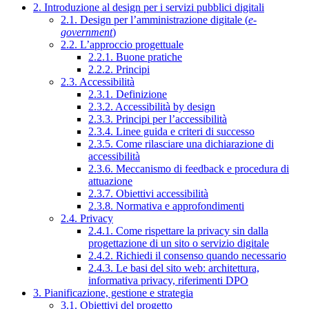
2. Introduzione al design per i servizi pubblici digitali
2.1. Design per l’amministrazione digitale (
e-
government
)
2.2. L’approccio progettuale
2.2.1. Buone pratiche
2.2.2. Principi
2.3. Accessibilità
2.3.1. Definizione
2.3.2. Accessibilità by design
2.3.3. Principi per l’accessibilità
2.3.4. Linee guida e criteri di successo
2.3.5. Come rilasciare una dichiarazione di
accessibilità
2.3.6. Meccanismo di feedback e procedura di
attuazione
2.3.7. Obiettivi accessibilità
2.3.8. Normativa e approfondimenti
2.4. Privacy
2.4.1. Come rispettare la privacy sin dalla
progettazione di un sito o servizio digitale
2.4.2. Richiedi il consenso quando necessario
2.4.3. Le basi del sito web: architettura,
informativa privacy, riferimenti DPO
3. Pianificazione, gestione e strategia
3.1. Obiettivi del progetto