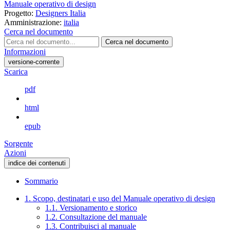
Manuale operativo di design
Progetto:
Designers Italia
Amministrazione:
italia
Cerca nel documento
Cerca nel documento
Informazioni
versione-corrente
Scarica
pdf
html
epub
Sorgente
Azioni
indice dei contenuti
Sommario
1. Scopo, destinatari e uso del Manuale operativo di design
1.1. Versionamento e storico
1.2. Consultazione del manuale
1.3. Contribuisci al manuale