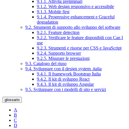
9.1.1. Attività preliminari
9.1.2. Web design responsivo e accessibile
9.1.3. Mobile first
9.1.4. Progressive enhancement e Graceful
degradation
9.2. Strumenti di supporto allo sviluppo del software
9.2.1. Feature detection
9.2.2. Verificare le feature disponibili con Can I
use
9.2.3. Strumenti e risorse per CSS e JavaScript
9.2.4. Supporto browser
9.2.5. Misurare le prestazioni
9.3. Catalogo del riuso
9.4. Sviluppare con il design system .italia
9.4.1. Il framework Bootstrap Italia
9.4.2. Il kit di sviluppo React
9.4.3. Il kit di sviluppo Angular
9.5. Sviluppare con i modelli di sito e servizi
glossario
A
B
C
D