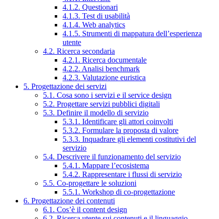
4.1.2. Questionari
4.1.3. Test di usabilità
4.1.4. Web analytics
4.1.5. Strumenti di mappatura dell’esperienza
utente
4.2. Ricerca secondaria
4.2.1. Ricerca documentale
4.2.2. Analisi benchmark
4.2.3. Valutazione euristica
5. Progettazione dei servizi
5.1. Cosa sono i servizi e il service design
5.2. Progettare servizi pubblici digitali
5.3. Definire il modello di servizio
5.3.1. Identificare gli attori coinvolti
5.3.2. Formulare la proposta di valore
5.3.3. Inquadrare gli elementi costitutivi del
servizio
5.4. Descrivere il funzionamento del servizio
5.4.1. Mappare l’ecosistema
5.4.2. Rappresentare i flussi di servizio
5.5. Co-progettare le soluzioni
5.5.1. Workshop di co-progettazione
6. Progettazione dei contenuti
6.1. Cos’è il content design
6.2. Ricerca utente sui contenuti e il linguaggio