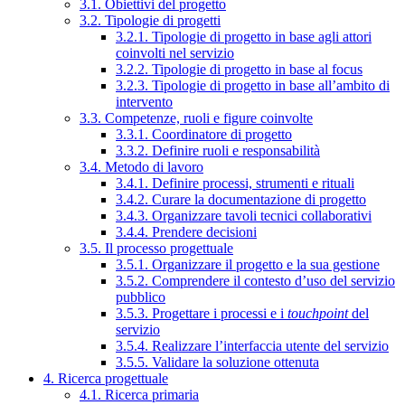
3.1. Obiettivi del progetto
3.2. Tipologie di progetti
3.2.1. Tipologie di progetto in base agli attori
coinvolti nel servizio
3.2.2. Tipologie di progetto in base al focus
3.2.3. Tipologie di progetto in base all’ambito di
intervento
3.3. Competenze, ruoli e figure coinvolte
3.3.1. Coordinatore di progetto
3.3.2. Definire ruoli e responsabilità
3.4. Metodo di lavoro
3.4.1. Definire processi, strumenti e rituali
3.4.2. Curare la documentazione di progetto
3.4.3. Organizzare tavoli tecnici collaborativi
3.4.4. Prendere decisioni
3.5. Il processo progettuale
3.5.1. Organizzare il progetto e la sua gestione
3.5.2. Comprendere il contesto d’uso del servizio
pubblico
3.5.3. Progettare i processi e i
touchpoint
del
servizio
3.5.4. Realizzare l’interfaccia utente del servizio
3.5.5. Validare la soluzione ottenuta
4. Ricerca progettuale
4.1. Ricerca primaria