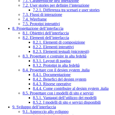
7.1. Caratteristiche dell’interazione
7.2. User stories per definire l’interazione
7.2.1. Differenza tra scenari e user stories
7.3. Flussi di interazione
7.4. Wireframe
7.5. Prototipi interattivi
8. Progettazione dell’interfaccia
8.1. Obiettivi dell’interfaccia
8.2. Elementi dell’interfaccia
8.2.1. Elementi di composizione
8.2.2. Elementi interattivi
8.2.3. Elementi testuali (microtesti)
8.3. Progettare e costruire in alta fedeltà
8.3.1. Layout di pagina
8.3.2. Prototipi in alta fedeltà
8.4. Progettare con il design system .italia
8.4.1. Documentazione
8.4.2. Benefici del design system
8.4.3. Risorse operative
8.4.4. Come contribuire al design system .italia
8.5. Progettare con i modelli di sito e servizi
8.5.1. Vantaggi dell’utilizzo dei modelli
8.5.2. I modelli di sito e servizi disponibili
9. Sviluppo dell’interfaccia
9.1. Approccio allo sviluppo