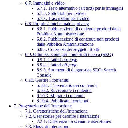
6.7. Immagini e video
6.7.1. Testo alternativo (alt text) per le immagini
6.7.2. Sottotitoli per i video
6.7.3. Trascrizioni per i video
6.8. Proprietà intellettuale e privacy
6.8.1. Pubblicazione di contenuti prodotti dalla
Pubblica Amministrazione
6.8.2. Pubblicazione di contenuti non prodotti
dalla Pubblica Amministrazione
6.8.3. Consenso dei soggetti ritratti
6.9. Ottimizzazione per i motori di ricerca (SEO)
6.9.1. I fattori
on-page
6.9.2. I fattori
off-page
6.9.3. Strumenti di diagnostica SEO: Search
Console
6.10. Gestire i contenuti
6.10.1. L’inventario dei contenuti
6.10.2. Revisionare i contenuti
6.10.3. Migrare i contenuti
6.10.4. Pubblicare i contenuti
7. Progettazione dell’interazione
7.1. Caratteristiche dell’interazione
7.2. User stories per definire l’interazione
7.2.1. Differenza tra scenari e user stories
7.3. Flussi di interazione