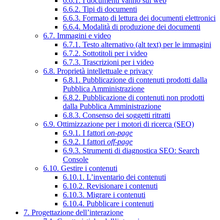
6.6.1. I documenti vanno sul web
6.6.2. Tipi di documenti
6.6.3. Formato di lettura dei documenti elettronici
6.6.4. Modalità di produzione dei documenti
6.7. Immagini e video
6.7.1. Testo alternativo (alt text) per le immagini
6.7.2. Sottotitoli per i video
6.7.3. Trascrizioni per i video
6.8. Proprietà intellettuale e privacy
6.8.1. Pubblicazione di contenuti prodotti dalla
Pubblica Amministrazione
6.8.2. Pubblicazione di contenuti non prodotti
dalla Pubblica Amministrazione
6.8.3. Consenso dei soggetti ritratti
6.9. Ottimizzazione per i motori di ricerca (SEO)
6.9.1. I fattori
on-page
6.9.2. I fattori
off-page
6.9.3. Strumenti di diagnostica SEO: Search
Console
6.10. Gestire i contenuti
6.10.1. L’inventario dei contenuti
6.10.2. Revisionare i contenuti
6.10.3. Migrare i contenuti
6.10.4. Pubblicare i contenuti
7. Progettazione dell’interazione