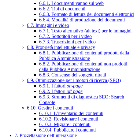
6.6.1. I documenti vanno sul web
6.6.2. Tipi di documenti
6.6.3. Formato di lettura dei documenti elettronici
6.6.4. Modalità di produzione dei documenti
6.7. Immagini e video
6.7.1. Testo alternativo (alt text) per le immagini
6.7.2. Sottotitoli per i video
6.7.3. Trascrizioni per i video
6.8. Proprietà intellettuale e privacy
6.8.1. Pubblicazione di contenuti prodotti dalla
Pubblica Amministrazione
6.8.2. Pubblicazione di contenuti non prodotti
dalla Pubblica Amministrazione
6.8.3. Consenso dei soggetti ritratti
6.9. Ottimizzazione per i motori di ricerca (SEO)
6.9.1. I fattori
on-page
6.9.2. I fattori
off-page
6.9.3. Strumenti di diagnostica SEO: Search
Console
6.10. Gestire i contenuti
6.10.1. L’inventario dei contenuti
6.10.2. Revisionare i contenuti
6.10.3. Migrare i contenuti
6.10.4. Pubblicare i contenuti
7. Progettazione dell’interazione