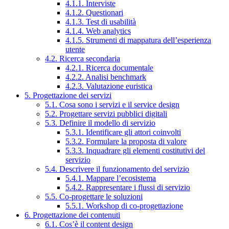
4.1.1. Interviste
4.1.2. Questionari
4.1.3. Test di usabilità
4.1.4. Web analytics
4.1.5. Strumenti di mappatura dell’esperienza
utente
4.2. Ricerca secondaria
4.2.1. Ricerca documentale
4.2.2. Analisi benchmark
4.2.3. Valutazione euristica
5. Progettazione dei servizi
5.1. Cosa sono i servizi e il service design
5.2. Progettare servizi pubblici digitali
5.3. Definire il modello di servizio
5.3.1. Identificare gli attori coinvolti
5.3.2. Formulare la proposta di valore
5.3.3. Inquadrare gli elementi costitutivi del
servizio
5.4. Descrivere il funzionamento del servizio
5.4.1. Mappare l’ecosistema
5.4.2. Rappresentare i flussi di servizio
5.5. Co-progettare le soluzioni
5.5.1. Workshop di co-progettazione
6. Progettazione dei contenuti
6.1. Cos’è il content design