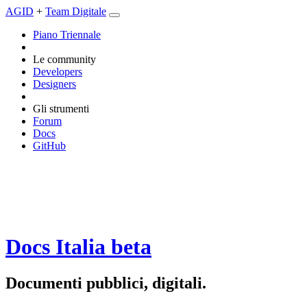
AGID
+
Team Digitale
Piano Triennale
Le community
Developers
Designers
Gli strumenti
Forum
Docs
GitHub
Docs Italia
beta
Documenti pubblici, digitali.