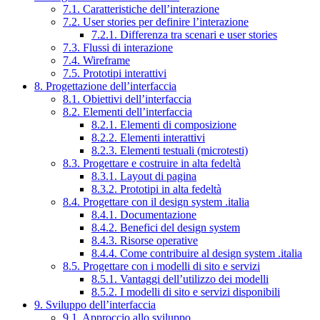
7.1. Caratteristiche dell’interazione
7.2. User stories per definire l’interazione
7.2.1. Differenza tra scenari e user stories
7.3. Flussi di interazione
7.4. Wireframe
7.5. Prototipi interattivi
8. Progettazione dell’interfaccia
8.1. Obiettivi dell’interfaccia
8.2. Elementi dell’interfaccia
8.2.1. Elementi di composizione
8.2.2. Elementi interattivi
8.2.3. Elementi testuali (microtesti)
8.3. Progettare e costruire in alta fedeltà
8.3.1. Layout di pagina
8.3.2. Prototipi in alta fedeltà
8.4. Progettare con il design system .italia
8.4.1. Documentazione
8.4.2. Benefici del design system
8.4.3. Risorse operative
8.4.4. Come contribuire al design system .italia
8.5. Progettare con i modelli di sito e servizi
8.5.1. Vantaggi dell’utilizzo dei modelli
8.5.2. I modelli di sito e servizi disponibili
9. Sviluppo dell’interfaccia
9.1. Approccio allo sviluppo