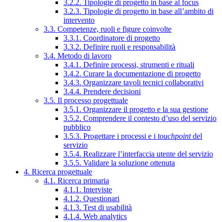
3.2.2. Tipologie di progetto in base al focus
3.2.3. Tipologie di progetto in base all’ambito di
intervento
3.3. Competenze, ruoli e figure coinvolte
3.3.1. Coordinatore di progetto
3.3.2. Definire ruoli e responsabilità
3.4. Metodo di lavoro
3.4.1. Definire processi, strumenti e rituali
3.4.2. Curare la documentazione di progetto
3.4.3. Organizzare tavoli tecnici collaborativi
3.4.4. Prendere decisioni
3.5. Il processo progettuale
3.5.1. Organizzare il progetto e la sua gestione
3.5.2. Comprendere il contesto d’uso del servizio
pubblico
3.5.3. Progettare i processi e i
touchpoint
del
servizio
3.5.4. Realizzare l’interfaccia utente del servizio
3.5.5. Validare la soluzione ottenuta
4. Ricerca progettuale
4.1. Ricerca primaria
4.1.1. Interviste
4.1.2. Questionari
4.1.3. Test di usabilità
4.1.4. Web analytics