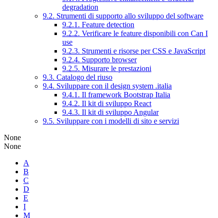
degradation
9.2. Strumenti di supporto allo sviluppo del software
9.2.1. Feature detection
9.2.2. Verificare le feature disponibili con Can I
use
9.2.3. Strumenti e risorse per CSS e JavaScript
9.2.4. Supporto browser
9.2.5. Misurare le prestazioni
9.3. Catalogo del riuso
9.4. Sviluppare con il design system .italia
9.4.1. Il framework Bootstrap Italia
9.4.2. Il kit di sviluppo React
9.4.3. Il kit di sviluppo Angular
9.5. Sviluppare con i modelli di sito e servizi
None
None
A
B
C
D
E
I
M