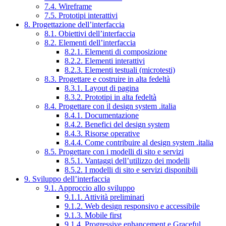
7.4. Wireframe
7.5. Prototipi interattivi
8. Progettazione dell’interfaccia
8.1. Obiettivi dell’interfaccia
8.2. Elementi dell’interfaccia
8.2.1. Elementi di composizione
8.2.2. Elementi interattivi
8.2.3. Elementi testuali (microtesti)
8.3. Progettare e costruire in alta fedeltà
8.3.1. Layout di pagina
8.3.2. Prototipi in alta fedeltà
8.4. Progettare con il design system .italia
8.4.1. Documentazione
8.4.2. Benefici del design system
8.4.3. Risorse operative
8.4.4. Come contribuire al design system .italia
8.5. Progettare con i modelli di sito e servizi
8.5.1. Vantaggi dell’utilizzo dei modelli
8.5.2. I modelli di sito e servizi disponibili
9. Sviluppo dell’interfaccia
9.1. Approccio allo sviluppo
9.1.1. Attività preliminari
9.1.2. Web design responsivo e accessibile
9.1.3. Mobile first
9.1.4. Progressive enhancement e Graceful