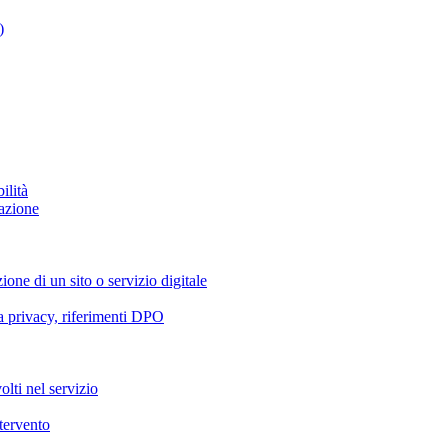
)
ilità
azione
ione di un sito o servizio digitale
va privacy, riferimenti DPO
olti nel servizio
ntervento