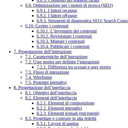
6.8.3. Consenso dei soggetti ritratti
6.9. Ottimizzazione per i motori di ricerca (SEO)
6.9.1. I fattori
on-page
6.9.2. I fattori
off-page
6.9.3. Strumenti di diagnostica SEO: Search Cons
6.10. Gestire i contenuti
6.10.1. L’inventario dei contenuti
6.10.2. Revisionare i contenuti
6.10.3. Migrare i contenuti
6.10.4. Pubblicare i contenuti
7. Progettazione dell’interazione
7.1. Caratteristiche dell’interazione
7.2. User stories per definire l’interazione
7.2.1. Differenza tra scenari e user stories
7.3. Flussi di interazione
7.4. Wireframe
7.5. Prototipi interattivi
8. Progettazione dell’interfaccia
8.1. Obiettivi dell’interfaccia
8.2. Elementi dell’interfaccia
8.2.1. Elementi di composizione
8.2.2. Elementi interattivi
8.2.3. Elementi testuali (microtesti)
8.3. Progettare e costruire in alta fedeltà
8.3.1. Layout di pagina