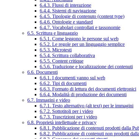
6.4.3. Flussi di interazione
6.4.4. Sistemi di navigazione
6.4.5. Tipologie di contenuto (content type)
6.4.6. Ontologie e standard
6.4.7. Vocabolari controllati e tassonomie
6.5. Scrittura e linguaggio
6.5.1. Come leggono le persone sul web
6.5.2. Le regole per un linguaggio semplice
6.5.3. Microtesti
6.5.4. Scrittura collaborativa
6.5.5. Content critique
6.5.6. Traduzione e localizzazione dei contenuti
6.6. Documenti
6.6.1. I documenti vanno sul web
6.6.2. Tipi di documenti
6.6.3. Formato di lettura dei documenti elettronici
6.6.4. Modalità di produzione dei documenti
6.7. Immagini e video
6.7.1. Testo alternativo (alt text) per le immagini
6.7.2. Sottotitoli per i video
6.7.3. Trascrizioni per i video
6.8. Proprietà intellettuale e privacy
6.8.1. Pubblicazione di contenuti prodotti dalla P
6.8.2. Pubblicazione di contenuti non prodotti dal