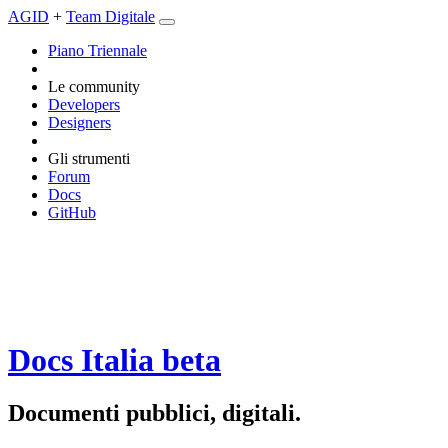
AGID
+
Team Digitale
Piano Triennale
Le community
Developers
Designers
Gli strumenti
Forum
Docs
GitHub
Docs Italia
beta
Documenti pubblici, digitali.