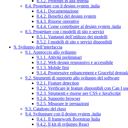
8.3.2. Prototipi in alta fedeltà
8.4. Progettare con il design system .italia
8.4.1. Documentazione
8.4.2. Benefici del design system
8.4.3. Risorse operative
8.4.4. Come contribuire al design system .italia
8.5. Progettare con i modelli di sito e servizi
8.5.1. Vantaggi dell’utilizzo dei modelli
8.5.2. I modelli di sito e servizi disponibili
9. Sviluppo dell’interfaccia
9.1. Approccio allo sviluppo
9.1.1. Attività preliminari
9.1.2. Web design responsivo e accessibile
9.1.3. Mobile first
9.1.4. Progressive enhancement e Graceful degrad
9.2. Strumenti di supporto allo sviluppo del software
9.2.1. Feature detection
9.2.2. Verificare le feature disponibili con Can I us
9.2.3. Strumenti e risorse per CSS e JavaScript
9.2.4. Supporto browser
9.2.5. Misurare le prestazioni
9.3. Catalogo del riuso
9.4. Sviluppare con il design system .italia
9.4.1. Il framework Bootstrap Italia
9.4.2. Il kit di sviluppo React