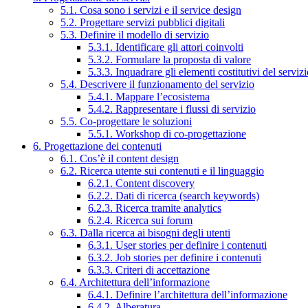
5.1. Cosa sono i servizi e il service design
5.2. Progettare servizi pubblici digitali
5.3. Definire il modello di servizio
5.3.1. Identificare gli attori coinvolti
5.3.2. Formulare la proposta di valore
5.3.3. Inquadrare gli elementi costitutivi del serviz
5.4. Descrivere il funzionamento del servizio
5.4.1. Mappare l’ecosistema
5.4.2. Rappresentare i flussi di servizio
5.5. Co-progettare le soluzioni
5.5.1. Workshop di co-progettazione
6. Progettazione dei contenuti
6.1. Cos’è il content design
6.2. Ricerca utente sui contenuti e il linguaggio
6.2.1. Content discovery
6.2.2. Dati di ricerca (search keywords)
6.2.3. Ricerca tramite analytics
6.2.4. Ricerca sui forum
6.3. Dalla ricerca ai bisogni degli utenti
6.3.1. User stories per definire i contenuti
6.3.2. Job stories per definire i contenuti
6.3.3. Criteri di accettazione
6.4. Architettura dell’informazione
6.4.1. Definire l’architettura dell’informazione
6.4.2. Alberatura