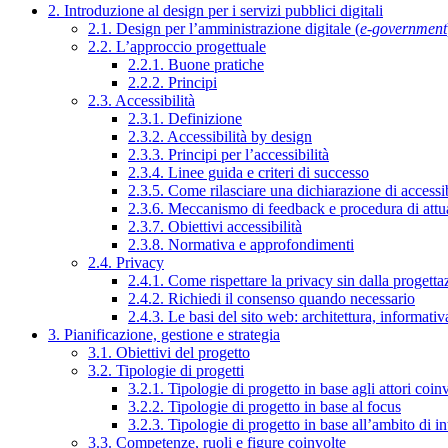
2. Introduzione al design per i servizi pubblici digitali
2.1. Design per l’amministrazione digitale (
e-government
2.2. L’approccio progettuale
2.2.1. Buone pratiche
2.2.2. Principi
2.3. Accessibilità
2.3.1. Definizione
2.3.2. Accessibilità by design
2.3.3. Principi per l’accessibilità
2.3.4. Linee guida e criteri di successo
2.3.5. Come rilasciare una dichiarazione di accessib
2.3.6. Meccanismo di feedback e procedura di attu
2.3.7. Obiettivi accessibilità
2.3.8. Normativa e approfondimenti
2.4. Privacy
2.4.1. Come rispettare la privacy sin dalla progettaz
2.4.2. Richiedi il consenso quando necessario
2.4.3. Le basi del sito web: architettura, informati
3. Pianificazione, gestione e strategia
3.1. Obiettivi del progetto
3.2. Tipologie di progetti
3.2.1. Tipologie di progetto in base agli attori coinv
3.2.2. Tipologie di progetto in base al focus
3.2.3. Tipologie di progetto in base all’ambito di i
3.3. Competenze, ruoli e figure coinvolte