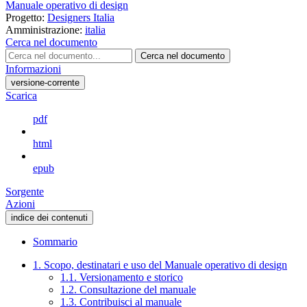
Manuale operativo di design
Progetto:
Designers Italia
Amministrazione:
italia
Cerca nel documento
Cerca nel documento
Informazioni
versione-corrente
Scarica
pdf
html
epub
Sorgente
Azioni
indice dei contenuti
Sommario
1. Scopo, destinatari e uso del Manuale operativo di design
1.1. Versionamento e storico
1.2. Consultazione del manuale
1.3. Contribuisci al manuale