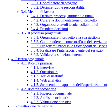
3.3.1. Coordinatore di progetto
3.3.2. Definire ruoli e responsabilità
3.4. Metodo di lavoro
3.4.1. Definire processi, strumenti e rituali
3.4.2. Curare la documentazione di progetto
3.4.3. Organizzare tavoli tecnici collaborativi
3.4.4. Prendere decisioni
3.5. Il processo progettuale
3.5.1. Organizzare il progetto e la sua gestione
3.5.2. Comprendere il contesto d’uso del servizio 
3.5.3. Progettare i processi e i
touchpoint
del servi
3.5.4. Realizzare l’interfaccia utente del servizio
3.5.5. Validare la soluzione ottenuta
4. Ricerca progettuale
4.1. Ricerca primaria
4.1.1. Interviste
4.1.2. Questionari
4.1.3. Test di usabilità
4.1.4. Web analytics
4.1.5. Strumenti di mappatura dell’esperienza uten
4.2. Ricerca secondaria
4.2.1. Ricerca documentale
4.2.2. Analisi benchmark
4.2.3. Valutazione euristica
5. Progettazione dei servizi