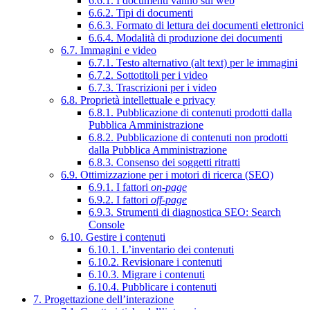
6.6.1. I documenti vanno sul web
6.6.2. Tipi di documenti
6.6.3. Formato di lettura dei documenti elettronici
6.6.4. Modalità di produzione dei documenti
6.7. Immagini e video
6.7.1. Testo alternativo (alt text) per le immagini
6.7.2. Sottotitoli per i video
6.7.3. Trascrizioni per i video
6.8. Proprietà intellettuale e privacy
6.8.1. Pubblicazione di contenuti prodotti dalla
Pubblica Amministrazione
6.8.2. Pubblicazione di contenuti non prodotti
dalla Pubblica Amministrazione
6.8.3. Consenso dei soggetti ritratti
6.9. Ottimizzazione per i motori di ricerca (SEO)
6.9.1. I fattori
on-page
6.9.2. I fattori
off-page
6.9.3. Strumenti di diagnostica SEO: Search
Console
6.10. Gestire i contenuti
6.10.1. L’inventario dei contenuti
6.10.2. Revisionare i contenuti
6.10.3. Migrare i contenuti
6.10.4. Pubblicare i contenuti
7. Progettazione dell’interazione