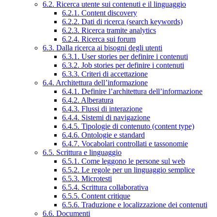
6.2. Ricerca utente sui contenuti e il linguaggio
6.2.1. Content discovery
6.2.2. Dati di ricerca (search keywords)
6.2.3. Ricerca tramite analytics
6.2.4. Ricerca sui forum
6.3. Dalla ricerca ai bisogni degli utenti
6.3.1. User stories per definire i contenuti
6.3.2. Job stories per definire i contenuti
6.3.3. Criteri di accettazione
6.4. Architettura dell’informazione
6.4.1. Definire l’architettura dell’informazione
6.4.2. Alberatura
6.4.3. Flussi di interazione
6.4.4. Sistemi di navigazione
6.4.5. Tipologie di contenuto (content type)
6.4.6. Ontologie e standard
6.4.7. Vocabolari controllati e tassonomie
6.5. Scrittura e linguaggio
6.5.1. Come leggono le persone sul web
6.5.2. Le regole per un linguaggio semplice
6.5.3. Microtesti
6.5.4. Scrittura collaborativa
6.5.5. Content critique
6.5.6. Traduzione e localizzazione dei contenuti
6.6. Documenti