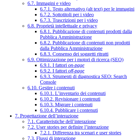
6.7. Immagini e video
6.7.1. Testo alternativo (alt text) per le immagini
6.7.2. Sottotitoli per i video
6.7.3. Trascrizioni per i video
6.8. Proprietà intellettuale e privacy
6.8.1. Pubblicazione di contenuti prodotti dalla
Pubblica Amministrazione
6.8.2. Pubblicazione di contenuti non prodotti
dalla Pubblica Amministrazione
6.8.3. Consenso dei soggetti ritratti
6.9. Ottimizzazione per i motori di ricerca (SEO)
6.9.1. I fattori
on-page
6.9.2. I fattori
off-page
6.9.3. Strumenti di diagnostica SEO: Search
Console
6.10. Gestire i contenuti
6.10.1. L’inventario dei contenuti
6.10.2. Revisionare i contenuti
6.10.3. Migrare i contenuti
6.10.4. Pubblicare i contenuti
7. Progettazione dell’interazione
7.1. Caratteristiche dell’interazione
7.2. User stories per definire l’interazione
7.2.1. Differenza tra scenari e user stories
7.3. Flussi di interazione