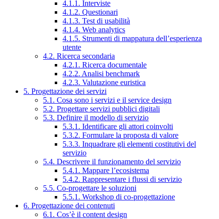
4.1.1. Interviste
4.1.2. Questionari
4.1.3. Test di usabilità
4.1.4. Web analytics
4.1.5. Strumenti di mappatura dell’esperienza
utente
4.2. Ricerca secondaria
4.2.1. Ricerca documentale
4.2.2. Analisi benchmark
4.2.3. Valutazione euristica
5. Progettazione dei servizi
5.1. Cosa sono i servizi e il service design
5.2. Progettare servizi pubblici digitali
5.3. Definire il modello di servizio
5.3.1. Identificare gli attori coinvolti
5.3.2. Formulare la proposta di valore
5.3.3. Inquadrare gli elementi costitutivi del
servizio
5.4. Descrivere il funzionamento del servizio
5.4.1. Mappare l’ecosistema
5.4.2. Rappresentare i flussi di servizio
5.5. Co-progettare le soluzioni
5.5.1. Workshop di co-progettazione
6. Progettazione dei contenuti
6.1. Cos’è il content design