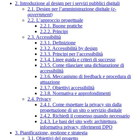
2. Introduzione al design per i servizi pubblici digitali
2.1. Design per l’amministrazione digitale (
e-
government
)
2.2. L’approccio progettuale
2.2.1. Buone pratiche
2.2.2. Principi
2.3. Accessibilità
2.3.1. Definizione
2.3.2. Accessibilità by design
2.3.3. Principi per l’accessibilità
2.3.4. Linee guida e criteri di successo
2.3.5. Come rilasciare una dichiarazione di
accessibilità
2.3.6. Meccanismo di feedback e procedura di
attuazione
2.3.7. Obiettivi accessibilità
2.3.8. Normativa e approfondimenti
2.4. Privacy
2.4.1. Come rispettare la privacy sin dalla
progettazione di un sito o servizio digitale
2.4.2. Richiedi il consenso quando necessario
2.4.3. Le basi del sito web: architettura,
informativa privacy, riferimenti DPO
3. Pianificazione, gestione e strategia
3.1. Obiettivi del progetto