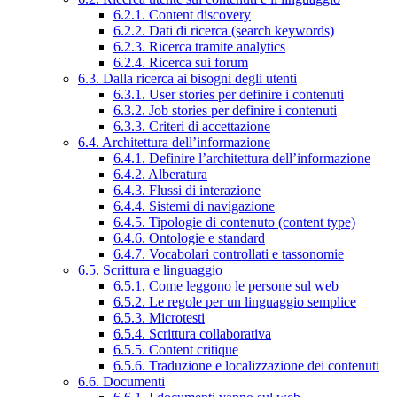
6.2.1. Content discovery
6.2.2. Dati di ricerca (search keywords)
6.2.3. Ricerca tramite analytics
6.2.4. Ricerca sui forum
6.3. Dalla ricerca ai bisogni degli utenti
6.3.1. User stories per definire i contenuti
6.3.2. Job stories per definire i contenuti
6.3.3. Criteri di accettazione
6.4. Architettura dell’informazione
6.4.1. Definire l’architettura dell’informazione
6.4.2. Alberatura
6.4.3. Flussi di interazione
6.4.4. Sistemi di navigazione
6.4.5. Tipologie di contenuto (content type)
6.4.6. Ontologie e standard
6.4.7. Vocabolari controllati e tassonomie
6.5. Scrittura e linguaggio
6.5.1. Come leggono le persone sul web
6.5.2. Le regole per un linguaggio semplice
6.5.3. Microtesti
6.5.4. Scrittura collaborativa
6.5.5. Content critique
6.5.6. Traduzione e localizzazione dei contenuti
6.6. Documenti