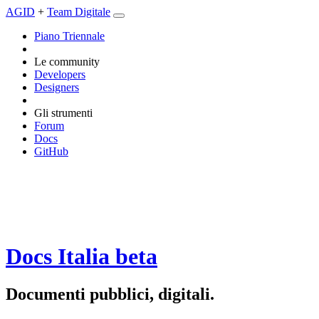
AGID
+
Team Digitale
Piano Triennale
Le community
Developers
Designers
Gli strumenti
Forum
Docs
GitHub
Docs Italia
beta
Documenti pubblici, digitali.