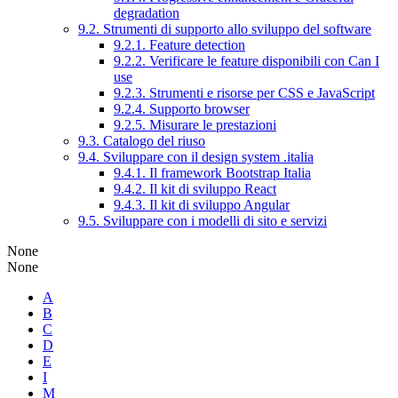
degradation
9.2. Strumenti di supporto allo sviluppo del software
9.2.1. Feature detection
9.2.2. Verificare le feature disponibili con Can I
use
9.2.3. Strumenti e risorse per CSS e JavaScript
9.2.4. Supporto browser
9.2.5. Misurare le prestazioni
9.3. Catalogo del riuso
9.4. Sviluppare con il design system .italia
9.4.1. Il framework Bootstrap Italia
9.4.2. Il kit di sviluppo React
9.4.3. Il kit di sviluppo Angular
9.5. Sviluppare con i modelli di sito e servizi
None
None
A
B
C
D
E
I
M