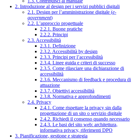
1.3. Contribuisci al manuale
2. Introduzione al design per i servizi pubblici digitali
2.1. Design per l’amministrazione digitale (
e-
government
)
2.2. L’approccio progettuale
2.2.1. Buone pratiche
2.2.2. Principi
2.3. Accessibilità
2.3.1. Definizione
2.3.2. Accessibilità by design
2.3.3. Principi per l’accessibilità
2.3.4. Linee guida e criteri di successo
2.3.5. Come rilasciare una dichiarazione di
accessibilità
2.3.6. Meccanismo di feedback e procedura di
attuazione
2.3.7. Obiettivi accessibilità
2.3.8. Normativa e approfondimenti
2.4. Privacy
2.4.1. Come rispettare la privacy sin dalla
progettazione di un sito o servizio digitale
2.4.2. Richiedi il consenso quando necessario
2.4.3. Le basi del sito web: architettura,
informativa privacy, riferimenti DPO
3. Pianificazione, gestione e strategia