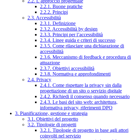
2.2. L’approccio progettuale
2.2.1. Buone pratiche
2.2.2. Principi
2.3. Accessibilità
2.3.1. Definizione
2.3.2. Accessibilità by design
2.3.3. Principi per l’accessibilità
2.3.4. Linee guida e criteri di successo
2.3.5. Come rilasciare una dichiarazione di
accessibilità
2.3.6. Meccanismo di feedback e procedura di
attuazione
2.3.7. Obiettivi accessibilità
2.3.8. Normativa e approfondimenti
2.4. Privacy
2.4.1. Come rispettare la privacy sin dalla
progettazione di un sito o servizio digitale
2.4.2. Richiedi il consenso quando necessario
2.4.3. Le basi del sito web: architettura,
informativa privacy, riferimenti DPO
3. Pianificazione, gestione e strategia
3.1. Obiettivi del progetto
3.2. Tipologie di progetti
3.2.1. Tipologie di progetto in base agli attori
coinvolti nel servizio