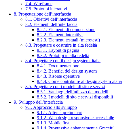
7.4. Wireframe
7.5. Prototipi interattivi
8. Progettazione dell’interfaccia
8.1. Obiettivi dell’interfaccia
8.2. Elementi dell’interfaccia
8.2.1. Elementi di composizione
8.2.2. Elementi interattivi
8.2.3. Elementi testuali (microtesti)
8.3. Progettare e costruire in alta fedeltà
8.3.1. Layout di pagina
8.3.2. Prototipi in alta fedeltà
8.4. Progettare con il design system .italia
8.4.1. Documentazione
8.4.2. Benefici del design system
8.4.3. Risorse operative
8.4.4. Come contribuire al design system .italia
8.5. Progettare con i modelli di sito e servizi
8.5.1. Vantaggi dell’utilizzo dei modelli
8.5.2. I modelli di sito e servizi disponibili
9. Sviluppo dell’interfaccia
9.1. Approccio allo sviluppo
9.1.1. Attività preliminari
9.1.2. Web design responsivo e accessibile
9.1.3. Mobile first
9.1.4. Progressive enhancement e Graceful