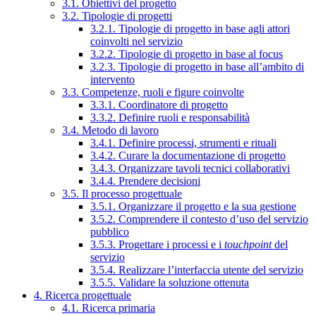
3.1. Obiettivi del progetto
3.2. Tipologie di progetti
3.2.1. Tipologie di progetto in base agli attori
coinvolti nel servizio
3.2.2. Tipologie di progetto in base al focus
3.2.3. Tipologie di progetto in base all’ambito di
intervento
3.3. Competenze, ruoli e figure coinvolte
3.3.1. Coordinatore di progetto
3.3.2. Definire ruoli e responsabilità
3.4. Metodo di lavoro
3.4.1. Definire processi, strumenti e rituali
3.4.2. Curare la documentazione di progetto
3.4.3. Organizzare tavoli tecnici collaborativi
3.4.4. Prendere decisioni
3.5. Il processo progettuale
3.5.1. Organizzare il progetto e la sua gestione
3.5.2. Comprendere il contesto d’uso del servizio
pubblico
3.5.3. Progettare i processi e i
touchpoint
del
servizio
3.5.4. Realizzare l’interfaccia utente del servizio
3.5.5. Validare la soluzione ottenuta
4. Ricerca progettuale
4.1. Ricerca primaria