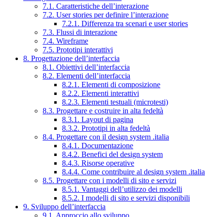
7.1. Caratteristiche dell’interazione
7.2. User stories per definire l’interazione
7.2.1. Differenza tra scenari e user stories
7.3. Flussi di interazione
7.4. Wireframe
7.5. Prototipi interattivi
8. Progettazione dell’interfaccia
8.1. Obiettivi dell’interfaccia
8.2. Elementi dell’interfaccia
8.2.1. Elementi di composizione
8.2.2. Elementi interattivi
8.2.3. Elementi testuali (microtesti)
8.3. Progettare e costruire in alta fedeltà
8.3.1. Layout di pagina
8.3.2. Prototipi in alta fedeltà
8.4. Progettare con il design system .italia
8.4.1. Documentazione
8.4.2. Benefici del design system
8.4.3. Risorse operative
8.4.4. Come contribuire al design system .italia
8.5. Progettare con i modelli di sito e servizi
8.5.1. Vantaggi dell’utilizzo dei modelli
8.5.2. I modelli di sito e servizi disponibili
9. Sviluppo dell’interfaccia
9.1. Approccio allo sviluppo