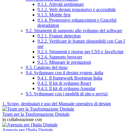
9.1.1. Attività preliminari
9.1.2. Web design responsivo e accessibile
9.1.3. Mobile first
9.1.4. Progressive enhancement e Graceful
degradation
9.2. Strumenti di supporto allo sviluppo del software
9.2.1. Feature detection
9.2.2. Verificare le feature disponibili con Can I
use
9.2.3. Strumenti e risorse per CSS e JavaScript
9.2.4. Supporto browser
9.2.5. Misurare le prestazioni
9.3. Catalogo del riuso
9.4. Sviluppare con il design system .italia
9.4.1. Il framework Bootstrap Italia
9.4.2. Il kit di sviluppo React
9.4.3. Il kit di sviluppo Angular
9.5. Sviluppare con i modelli di sito e servizi
1. Scopo, destinatari e uso del Manuale operativo di design
Team per la Trasformazione Digitale
in collaborazione con
Agenzia per l'Italia Digitale