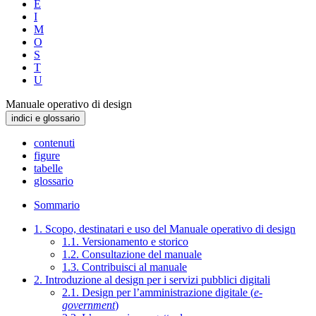
E
I
M
O
S
T
U
Manuale operativo di design
indici e glossario
contenuti
figure
tabelle
glossario
Sommario
1. Scopo, destinatari e uso del Manuale operativo di design
1.1. Versionamento e storico
1.2. Consultazione del manuale
1.3. Contribuisci al manuale
2. Introduzione al design per i servizi pubblici digitali
2.1. Design per l’amministrazione digitale (
e-
government
)