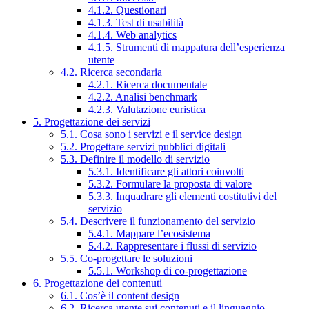
4.1.2. Questionari
4.1.3. Test di usabilità
4.1.4. Web analytics
4.1.5. Strumenti di mappatura dell’esperienza
utente
4.2. Ricerca secondaria
4.2.1. Ricerca documentale
4.2.2. Analisi benchmark
4.2.3. Valutazione euristica
5. Progettazione dei servizi
5.1. Cosa sono i servizi e il service design
5.2. Progettare servizi pubblici digitali
5.3. Definire il modello di servizio
5.3.1. Identificare gli attori coinvolti
5.3.2. Formulare la proposta di valore
5.3.3. Inquadrare gli elementi costitutivi del
servizio
5.4. Descrivere il funzionamento del servizio
5.4.1. Mappare l’ecosistema
5.4.2. Rappresentare i flussi di servizio
5.5. Co-progettare le soluzioni
5.5.1. Workshop di co-progettazione
6. Progettazione dei contenuti
6.1. Cos’è il content design
6.2. Ricerca utente sui contenuti e il linguaggio