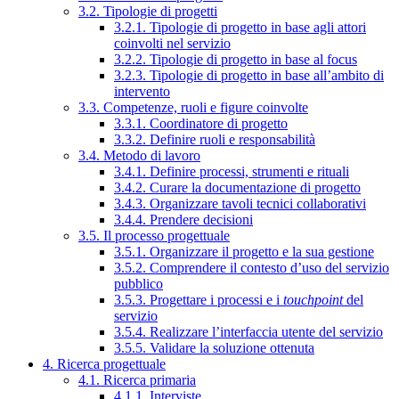
3.2. Tipologie di progetti
3.2.1. Tipologie di progetto in base agli attori
coinvolti nel servizio
3.2.2. Tipologie di progetto in base al focus
3.2.3. Tipologie di progetto in base all’ambito di
intervento
3.3. Competenze, ruoli e figure coinvolte
3.3.1. Coordinatore di progetto
3.3.2. Definire ruoli e responsabilità
3.4. Metodo di lavoro
3.4.1. Definire processi, strumenti e rituali
3.4.2. Curare la documentazione di progetto
3.4.3. Organizzare tavoli tecnici collaborativi
3.4.4. Prendere decisioni
3.5. Il processo progettuale
3.5.1. Organizzare il progetto e la sua gestione
3.5.2. Comprendere il contesto d’uso del servizio
pubblico
3.5.3. Progettare i processi e i
touchpoint
del
servizio
3.5.4. Realizzare l’interfaccia utente del servizio
3.5.5. Validare la soluzione ottenuta
4. Ricerca progettuale
4.1. Ricerca primaria
4.1.1. Interviste