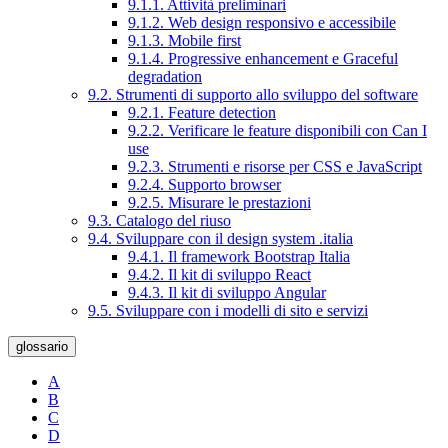
9.1.1. Attività preliminari
9.1.2. Web design responsivo e accessibile
9.1.3. Mobile first
9.1.4. Progressive enhancement e Graceful
degradation
9.2. Strumenti di supporto allo sviluppo del software
9.2.1. Feature detection
9.2.2. Verificare le feature disponibili con Can I
use
9.2.3. Strumenti e risorse per CSS e JavaScript
9.2.4. Supporto browser
9.2.5. Misurare le prestazioni
9.3. Catalogo del riuso
9.4. Sviluppare con il design system .italia
9.4.1. Il framework Bootstrap Italia
9.4.2. Il kit di sviluppo React
9.4.3. Il kit di sviluppo Angular
9.5. Sviluppare con i modelli di sito e servizi
glossario
A
B
C
D