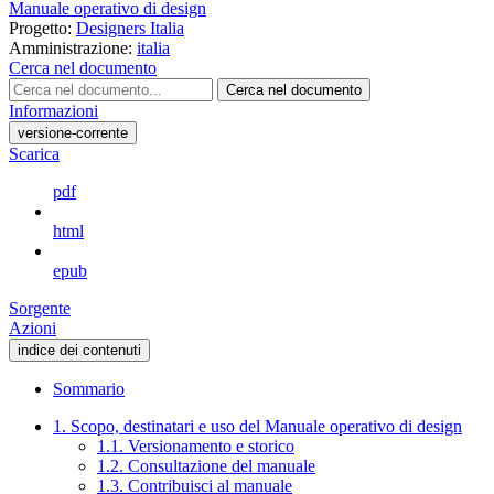
Manuale operativo di design
Progetto:
Designers Italia
Amministrazione:
italia
Cerca nel documento
Cerca nel documento
Informazioni
versione-corrente
Scarica
pdf
html
epub
Sorgente
Azioni
indice dei contenuti
Sommario
1. Scopo, destinatari e uso del Manuale operativo di design
1.1. Versionamento e storico
1.2. Consultazione del manuale
1.3. Contribuisci al manuale