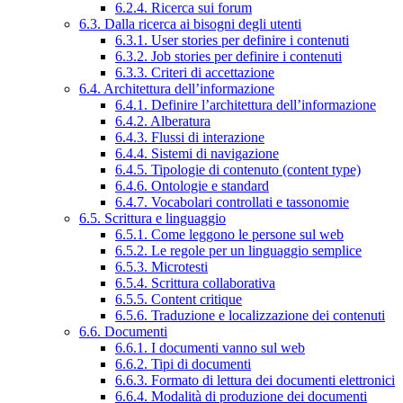
6.2.4. Ricerca sui forum
6.3. Dalla ricerca ai bisogni degli utenti
6.3.1. User stories per definire i contenuti
6.3.2. Job stories per definire i contenuti
6.3.3. Criteri di accettazione
6.4. Architettura dell’informazione
6.4.1. Definire l’architettura dell’informazione
6.4.2. Alberatura
6.4.3. Flussi di interazione
6.4.4. Sistemi di navigazione
6.4.5. Tipologie di contenuto (content type)
6.4.6. Ontologie e standard
6.4.7. Vocabolari controllati e tassonomie
6.5. Scrittura e linguaggio
6.5.1. Come leggono le persone sul web
6.5.2. Le regole per un linguaggio semplice
6.5.3. Microtesti
6.5.4. Scrittura collaborativa
6.5.5. Content critique
6.5.6. Traduzione e localizzazione dei contenuti
6.6. Documenti
6.6.1. I documenti vanno sul web
6.6.2. Tipi di documenti
6.6.3. Formato di lettura dei documenti elettronici
6.6.4. Modalità di produzione dei documenti