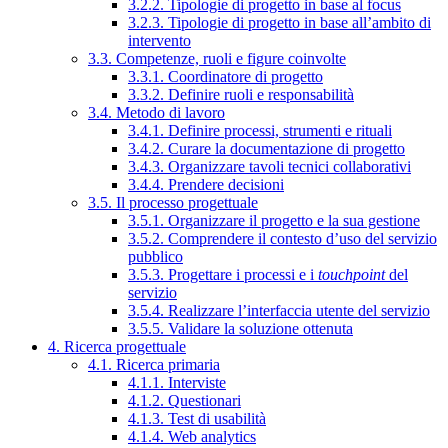
3.2.2. Tipologie di progetto in base al focus
3.2.3. Tipologie di progetto in base all’ambito di
intervento
3.3. Competenze, ruoli e figure coinvolte
3.3.1. Coordinatore di progetto
3.3.2. Definire ruoli e responsabilità
3.4. Metodo di lavoro
3.4.1. Definire processi, strumenti e rituali
3.4.2. Curare la documentazione di progetto
3.4.3. Organizzare tavoli tecnici collaborativi
3.4.4. Prendere decisioni
3.5. Il processo progettuale
3.5.1. Organizzare il progetto e la sua gestione
3.5.2. Comprendere il contesto d’uso del servizio
pubblico
3.5.3. Progettare i processi e i
touchpoint
del
servizio
3.5.4. Realizzare l’interfaccia utente del servizio
3.5.5. Validare la soluzione ottenuta
4. Ricerca progettuale
4.1. Ricerca primaria
4.1.1. Interviste
4.1.2. Questionari
4.1.3. Test di usabilità
4.1.4. Web analytics