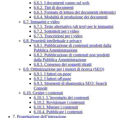
6.6.1. I documenti vanno sul web
6.6.2. Tipi di documenti
6.6.3. Formato di lettura dei documenti elettronici
6.6.4. Modalità di produzione dei documenti
6.7. Immagini e video
6.7.1. Testo alternativo (alt text) per le immagini
6.7.2. Sottotitoli per i video
6.7.3. Trascrizioni per i video
6.8. Proprietà intellettuale e privacy
6.8.1. Pubblicazione di contenuti prodotti dalla
Pubblica Amministrazione
6.8.2. Pubblicazione di contenuti non prodotti
dalla Pubblica Amministrazione
6.8.3. Consenso dei soggetti ritratti
6.9. Ottimizzazione per i motori di ricerca (SEO)
6.9.1. I fattori
on-page
6.9.2. I fattori
off-page
6.9.3. Strumenti di diagnostica SEO: Search
Console
6.10. Gestire i contenuti
6.10.1. L’inventario dei contenuti
6.10.2. Revisionare i contenuti
6.10.3. Migrare i contenuti
6.10.4. Pubblicare i contenuti
7. Progettazione dell’interazione