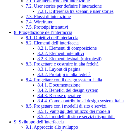
7.1. Caratteristiche dell’interazione
7.2. User stories per definire l’interazione
7.2.1. Differenza tra scenari e user stories
7.3. Flussi di interazione
7.4. Wireframe
7.5. Prototipi interattivi
8. Progettazione dell’interfaccia
8.1. Obiettivi dell’interfaccia
8.2. Elementi dell’interfaccia
8.2.1. Elementi di composizione
8.2.2. Elementi interattivi
8.2.3. Elementi testuali (microtesti)
8.3. Progettare e costruire in alta fedeltà
8.3.1. Layout di pagina
8.3.2. Prototipi in alta fedeltà
8.4. Progettare con il design system .italia
8.4.1. Documentazione
8.4.2. Benefici del design system
8.4.3. Risorse operative
8.4.4. Come contribuire al design system .italia
8.5. Progettare con i modelli di sito e servizi
8.5.1. Vantaggi dell’utilizzo dei modelli
8.5.2. I modelli di sito e servizi disponibili
9. Sviluppo dell’interfaccia
9.1. Approccio allo sviluppo