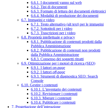
6.6.1. I documenti vanno sul web
6.6.2. Tipi di documenti
6.6.3. Formato di lettura dei documenti elettronici
6.6.4. Modalità di produzione dei documenti
6.7. Immagini e video
6.7.1. Testo alternativo (alt text) per le immagini
6.7.2. Sottotitoli per i video
6.7.3. Trascrizioni per i video
6.8. Proprietà intellettuale e privacy
6.8.1. Pubblicazione di contenuti prodotti dalla
Pubblica Amministrazione
6.8.2. Pubblicazione di contenuti non prodotti
dalla Pubblica Amministrazione
6.8.3. Consenso dei soggetti ritratti
6.9. Ottimizzazione per i motori di ricerca (SEO)
6.9.1. I fattori
on-page
6.9.2. I fattori
off-page
6.9.3. Strumenti di diagnostica SEO: Search
Console
6.10. Gestire i contenuti
6.10.1. L’inventario dei contenuti
6.10.2. Revisionare i contenuti
6.10.3. Migrare i contenuti
6.10.4. Pubblicare i contenuti
7. Progettazione dell’interazione