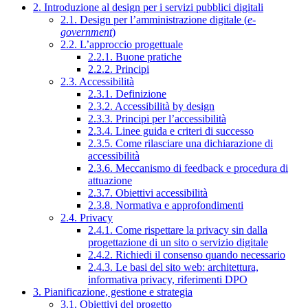
2. Introduzione al design per i servizi pubblici digitali
2.1. Design per l’amministrazione digitale (
e-
government
)
2.2. L’approccio progettuale
2.2.1. Buone pratiche
2.2.2. Principi
2.3. Accessibilità
2.3.1. Definizione
2.3.2. Accessibilità by design
2.3.3. Principi per l’accessibilità
2.3.4. Linee guida e criteri di successo
2.3.5. Come rilasciare una dichiarazione di
accessibilità
2.3.6. Meccanismo di feedback e procedura di
attuazione
2.3.7. Obiettivi accessibilità
2.3.8. Normativa e approfondimenti
2.4. Privacy
2.4.1. Come rispettare la privacy sin dalla
progettazione di un sito o servizio digitale
2.4.2. Richiedi il consenso quando necessario
2.4.3. Le basi del sito web: architettura,
informativa privacy, riferimenti DPO
3. Pianificazione, gestione e strategia
3.1. Obiettivi del progetto