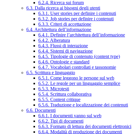
6.2.4. Ricerca sui forum
6.3. Dalla ricerca ai bisogni degli utenti
6.3.1. User stories per definire i contenuti
6.3.2. Job stories per definire i contenuti
6.3.3. Criteri di accettazione
6.4. Architettura dell’informazione
6.4.1. Definire l’architettura dell’informazione
6.4.2. Alberatura
6.4.3. Flussi di interazione
6.4.4. Sistemi di navigazione
6.4.5. Tipologie di contenuto (content type)
6.4.6. Ontologie e standard
6.4.7. Vocabolari controllati e tassonomie
6.5. Scrittura e linguaggio
6.5.1. Come leggono le persone sul web
6.5.2. Le regole per un linguaggio semplice
6.5.3. Microtesti
6.5.4. Scrittura collaborativa
6.5.5. Content critique
6.5.6. Traduzione e localizzazione dei contenuti
6.6. Documenti
6.6.1. I documenti vanno sul web
6.6.2. Tipi di documenti
6.6.3. Formato di lettura dei documenti elettronici
6.6.4. Modalità di produzione dei documenti