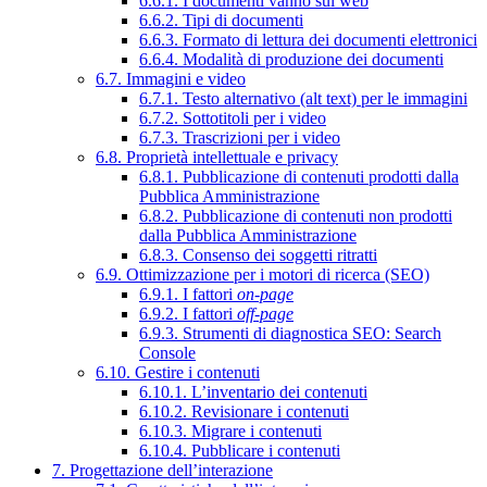
6.6.1. I documenti vanno sul web
6.6.2. Tipi di documenti
6.6.3. Formato di lettura dei documenti elettronici
6.6.4. Modalità di produzione dei documenti
6.7. Immagini e video
6.7.1. Testo alternativo (alt text) per le immagini
6.7.2. Sottotitoli per i video
6.7.3. Trascrizioni per i video
6.8. Proprietà intellettuale e privacy
6.8.1. Pubblicazione di contenuti prodotti dalla
Pubblica Amministrazione
6.8.2. Pubblicazione di contenuti non prodotti
dalla Pubblica Amministrazione
6.8.3. Consenso dei soggetti ritratti
6.9. Ottimizzazione per i motori di ricerca (SEO)
6.9.1. I fattori
on-page
6.9.2. I fattori
off-page
6.9.3. Strumenti di diagnostica SEO: Search
Console
6.10. Gestire i contenuti
6.10.1. L’inventario dei contenuti
6.10.2. Revisionare i contenuti
6.10.3. Migrare i contenuti
6.10.4. Pubblicare i contenuti
7. Progettazione dell’interazione