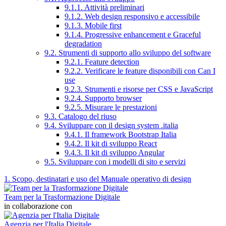
9.1.1. Attività preliminari
9.1.2. Web design responsivo e accessibile
9.1.3. Mobile first
9.1.4. Progressive enhancement e Graceful
degradation
9.2. Strumenti di supporto allo sviluppo del software
9.2.1. Feature detection
9.2.2. Verificare le feature disponibili con Can I
use
9.2.3. Strumenti e risorse per CSS e JavaScript
9.2.4. Supporto browser
9.2.5. Misurare le prestazioni
9.3. Catalogo del riuso
9.4. Sviluppare con il design system .italia
9.4.1. Il framework Bootstrap Italia
9.4.2. Il kit di sviluppo React
9.4.3. Il kit di sviluppo Angular
9.5. Sviluppare con i modelli di sito e servizi
1. Scopo, destinatari e uso del Manuale operativo di design
Team per la Trasformazione Digitale
in collaborazione con
Agenzia per l'Italia Digitale