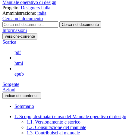
Manuale operativo di design
Progetto:
Designers Italia
Amministrazione:
italia
Cerca nel documento
Cerca nel documento
Informazioni
versione-corrente
Scarica
pdf
html
epub
Sorgente
Azioni
indice dei contenuti
Sommario
1. Scopo, destinatari e uso del Manuale operativo di design
1.1. Versionamento e storico
1.2. Consultazione del manuale
1.3. Contribuisci al manuale