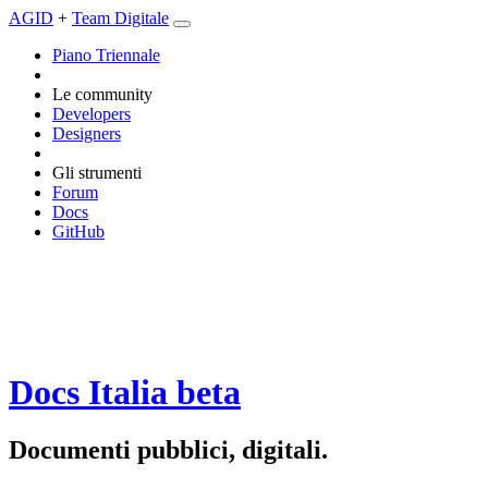
AGID
+
Team Digitale
Piano Triennale
Le community
Developers
Designers
Gli strumenti
Forum
Docs
GitHub
Docs Italia
beta
Documenti pubblici, digitali.