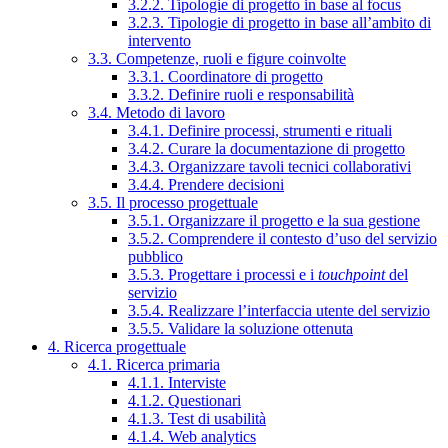
3.2.2. Tipologie di progetto in base al focus
3.2.3. Tipologie di progetto in base all’ambito di
intervento
3.3. Competenze, ruoli e figure coinvolte
3.3.1. Coordinatore di progetto
3.3.2. Definire ruoli e responsabilità
3.4. Metodo di lavoro
3.4.1. Definire processi, strumenti e rituali
3.4.2. Curare la documentazione di progetto
3.4.3. Organizzare tavoli tecnici collaborativi
3.4.4. Prendere decisioni
3.5. Il processo progettuale
3.5.1. Organizzare il progetto e la sua gestione
3.5.2. Comprendere il contesto d’uso del servizio
pubblico
3.5.3. Progettare i processi e i
touchpoint
del
servizio
3.5.4. Realizzare l’interfaccia utente del servizio
3.5.5. Validare la soluzione ottenuta
4. Ricerca progettuale
4.1. Ricerca primaria
4.1.1. Interviste
4.1.2. Questionari
4.1.3. Test di usabilità
4.1.4. Web analytics