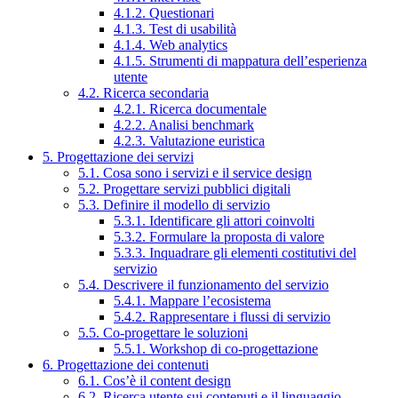
4.1.2. Questionari
4.1.3. Test di usabilità
4.1.4. Web analytics
4.1.5. Strumenti di mappatura dell’esperienza
utente
4.2. Ricerca secondaria
4.2.1. Ricerca documentale
4.2.2. Analisi benchmark
4.2.3. Valutazione euristica
5. Progettazione dei servizi
5.1. Cosa sono i servizi e il service design
5.2. Progettare servizi pubblici digitali
5.3. Definire il modello di servizio
5.3.1. Identificare gli attori coinvolti
5.3.2. Formulare la proposta di valore
5.3.3. Inquadrare gli elementi costitutivi del
servizio
5.4. Descrivere il funzionamento del servizio
5.4.1. Mappare l’ecosistema
5.4.2. Rappresentare i flussi di servizio
5.5. Co-progettare le soluzioni
5.5.1. Workshop di co-progettazione
6. Progettazione dei contenuti
6.1. Cos’è il content design
6.2. Ricerca utente sui contenuti e il linguaggio