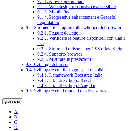
9.1.1. Attività preliminari
9.1.2. Web design responsivo e accessibile
9.1.3. Mobile first
9.1.4. Progressive enhancement e Graceful
degradation
9.2. Strumenti di supporto allo sviluppo del software
9.2.1. Feature detection
9.2.2. Verificare le feature disponibili con Can I
use
9.2.3. Strumenti e risorse per CSS e JavaScript
9.2.4. Supporto browser
9.2.5. Misurare le prestazioni
9.3. Catalogo del riuso
9.4. Sviluppare con il design system .italia
9.4.1. Il framework Bootstrap Italia
9.4.2. Il kit di sviluppo React
9.4.3. Il kit di sviluppo Angular
9.5. Sviluppare con i modelli di sito e servizi
glossario
A
B
C
D