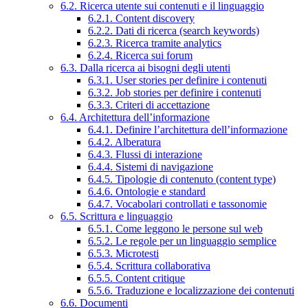
6.2. Ricerca utente sui contenuti e il linguaggio
6.2.1. Content discovery
6.2.2. Dati di ricerca (search keywords)
6.2.3. Ricerca tramite analytics
6.2.4. Ricerca sui forum
6.3. Dalla ricerca ai bisogni degli utenti
6.3.1. User stories per definire i contenuti
6.3.2. Job stories per definire i contenuti
6.3.3. Criteri di accettazione
6.4. Architettura dell’informazione
6.4.1. Definire l’architettura dell’informazione
6.4.2. Alberatura
6.4.3. Flussi di interazione
6.4.4. Sistemi di navigazione
6.4.5. Tipologie di contenuto (content type)
6.4.6. Ontologie e standard
6.4.7. Vocabolari controllati e tassonomie
6.5. Scrittura e linguaggio
6.5.1. Come leggono le persone sul web
6.5.2. Le regole per un linguaggio semplice
6.5.3. Microtesti
6.5.4. Scrittura collaborativa
6.5.5. Content critique
6.5.6. Traduzione e localizzazione dei contenuti
6.6. Documenti