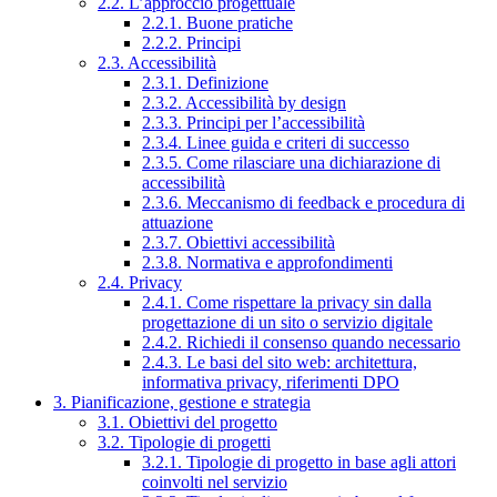
2.2. L’approccio progettuale
2.2.1. Buone pratiche
2.2.2. Principi
2.3. Accessibilità
2.3.1. Definizione
2.3.2. Accessibilità by design
2.3.3. Principi per l’accessibilità
2.3.4. Linee guida e criteri di successo
2.3.5. Come rilasciare una dichiarazione di
accessibilità
2.3.6. Meccanismo di feedback e procedura di
attuazione
2.3.7. Obiettivi accessibilità
2.3.8. Normativa e approfondimenti
2.4. Privacy
2.4.1. Come rispettare la privacy sin dalla
progettazione di un sito o servizio digitale
2.4.2. Richiedi il consenso quando necessario
2.4.3. Le basi del sito web: architettura,
informativa privacy, riferimenti DPO
3. Pianificazione, gestione e strategia
3.1. Obiettivi del progetto
3.2. Tipologie di progetti
3.2.1. Tipologie di progetto in base agli attori
coinvolti nel servizio