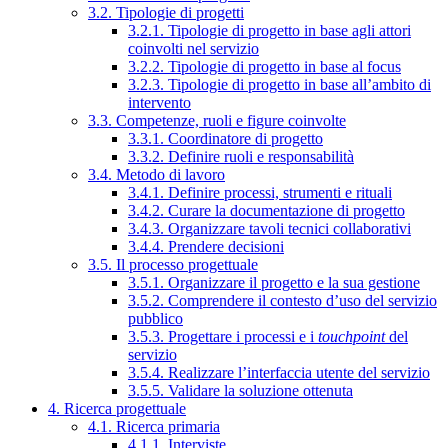
3.2. Tipologie di progetti
3.2.1. Tipologie di progetto in base agli attori
coinvolti nel servizio
3.2.2. Tipologie di progetto in base al focus
3.2.3. Tipologie di progetto in base all’ambito di
intervento
3.3. Competenze, ruoli e figure coinvolte
3.3.1. Coordinatore di progetto
3.3.2. Definire ruoli e responsabilità
3.4. Metodo di lavoro
3.4.1. Definire processi, strumenti e rituali
3.4.2. Curare la documentazione di progetto
3.4.3. Organizzare tavoli tecnici collaborativi
3.4.4. Prendere decisioni
3.5. Il processo progettuale
3.5.1. Organizzare il progetto e la sua gestione
3.5.2. Comprendere il contesto d’uso del servizio
pubblico
3.5.3. Progettare i processi e i
touchpoint
del
servizio
3.5.4. Realizzare l’interfaccia utente del servizio
3.5.5. Validare la soluzione ottenuta
4. Ricerca progettuale
4.1. Ricerca primaria
4.1.1. Interviste