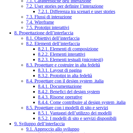
7.1. Caratteristiche dell’interazione
7.2. User stories per definire l’interazione
7.2.1. Differenza tra scenari e user stories
7.3. Flussi di interazione
7.4. Wireframe
7.5. Prototipi interattivi
8. Progettazione dell’interfaccia
8.1. Obiettivi dell’interfaccia
8.2. Elementi dell’interfaccia
8.2.1. Elementi di composizione
8.2.2. Elementi interattivi
8.2.3. Elementi testuali (microtesti)
8.3. Progettare e costruire in alta fedeltà
8.3.1. Layout di pagina
8.3.2. Prototipi in alta fedeltà
8.4. Progettare con il design system .italia
8.4.1. Documentazione
8.4.2. Benefici del design system
8.4.3. Risorse operative
8.4.4. Come contribuire al design system .italia
8.5. Progettare con i modelli di sito e servizi
8.5.1. Vantaggi dell’utilizzo dei modelli
8.5.2. I modelli di sito e servizi disponibili
9. Sviluppo dell’interfaccia
9.1. Approccio allo sviluppo