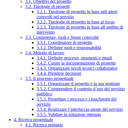
3.1. Obiettivi del progetto
3.2. Tipologie di progetti
3.2.1. Tipologie di progetto in base agli attori
coinvolti nel servizio
3.2.2. Tipologie di progetto in base al focus
3.2.3. Tipologie di progetto in base all’ambito di
intervento
3.3. Competenze, ruoli e figure coinvolte
3.3.1. Coordinatore di progetto
3.3.2. Definire ruoli e responsabilità
3.4. Metodo di lavoro
3.4.1. Definire processi, strumenti e rituali
3.4.2. Curare la documentazione di progetto
3.4.3. Organizzare tavoli tecnici collaborativi
3.4.4. Prendere decisioni
3.5. Il processo progettuale
3.5.1. Organizzare il progetto e la sua gestione
3.5.2. Comprendere il contesto d’uso del servizio
pubblico
3.5.3. Progettare i processi e i
touchpoint
del
servizio
3.5.4. Realizzare l’interfaccia utente del servizio
3.5.5. Validare la soluzione ottenuta
4. Ricerca progettuale
4.1. Ricerca primaria