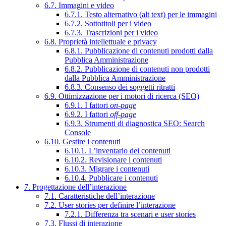
6.7. Immagini e video
6.7.1. Testo alternativo (alt text) per le immagini
6.7.2. Sottotitoli per i video
6.7.3. Trascrizioni per i video
6.8. Proprietà intellettuale e privacy
6.8.1. Pubblicazione di contenuti prodotti dalla
Pubblica Amministrazione
6.8.2. Pubblicazione di contenuti non prodotti
dalla Pubblica Amministrazione
6.8.3. Consenso dei soggetti ritratti
6.9. Ottimizzazione per i motori di ricerca (SEO)
6.9.1. I fattori
on-page
6.9.2. I fattori
off-page
6.9.3. Strumenti di diagnostica SEO: Search
Console
6.10. Gestire i contenuti
6.10.1. L’inventario dei contenuti
6.10.2. Revisionare i contenuti
6.10.3. Migrare i contenuti
6.10.4. Pubblicare i contenuti
7. Progettazione dell’interazione
7.1. Caratteristiche dell’interazione
7.2. User stories per definire l’interazione
7.2.1. Differenza tra scenari e user stories
7.3. Flussi di interazione