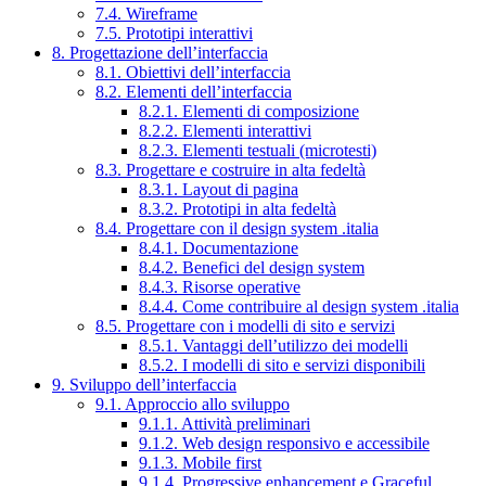
7.4. Wireframe
7.5. Prototipi interattivi
8. Progettazione dell’interfaccia
8.1. Obiettivi dell’interfaccia
8.2. Elementi dell’interfaccia
8.2.1. Elementi di composizione
8.2.2. Elementi interattivi
8.2.3. Elementi testuali (microtesti)
8.3. Progettare e costruire in alta fedeltà
8.3.1. Layout di pagina
8.3.2. Prototipi in alta fedeltà
8.4. Progettare con il design system .italia
8.4.1. Documentazione
8.4.2. Benefici del design system
8.4.3. Risorse operative
8.4.4. Come contribuire al design system .italia
8.5. Progettare con i modelli di sito e servizi
8.5.1. Vantaggi dell’utilizzo dei modelli
8.5.2. I modelli di sito e servizi disponibili
9. Sviluppo dell’interfaccia
9.1. Approccio allo sviluppo
9.1.1. Attività preliminari
9.1.2. Web design responsivo e accessibile
9.1.3. Mobile first
9.1.4. Progressive enhancement e Graceful