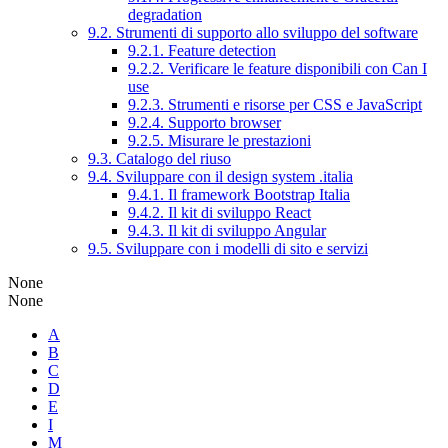
degradation
9.2. Strumenti di supporto allo sviluppo del software
9.2.1. Feature detection
9.2.2. Verificare le feature disponibili con Can I
use
9.2.3. Strumenti e risorse per CSS e JavaScript
9.2.4. Supporto browser
9.2.5. Misurare le prestazioni
9.3. Catalogo del riuso
9.4. Sviluppare con il design system .italia
9.4.1. Il framework Bootstrap Italia
9.4.2. Il kit di sviluppo React
9.4.3. Il kit di sviluppo Angular
9.5. Sviluppare con i modelli di sito e servizi
None
None
A
B
C
D
E
I
M