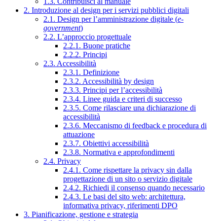
1.3. Contribuisci al manuale
2. Introduzione al design per i servizi pubblici digitali
2.1. Design per l’amministrazione digitale (
e-
government
)
2.2. L’approccio progettuale
2.2.1. Buone pratiche
2.2.2. Principi
2.3. Accessibilità
2.3.1. Definizione
2.3.2. Accessibilità by design
2.3.3. Principi per l’accessibilità
2.3.4. Linee guida e criteri di successo
2.3.5. Come rilasciare una dichiarazione di
accessibilità
2.3.6. Meccanismo di feedback e procedura di
attuazione
2.3.7. Obiettivi accessibilità
2.3.8. Normativa e approfondimenti
2.4. Privacy
2.4.1. Come rispettare la privacy sin dalla
progettazione di un sito o servizio digitale
2.4.2. Richiedi il consenso quando necessario
2.4.3. Le basi del sito web: architettura,
informativa privacy, riferimenti DPO
3. Pianificazione, gestione e strategia