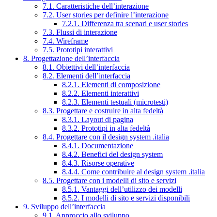
7.1. Caratteristiche dell’interazione
7.2. User stories per definire l’interazione
7.2.1. Differenza tra scenari e user stories
7.3. Flussi di interazione
7.4. Wireframe
7.5. Prototipi interattivi
8. Progettazione dell’interfaccia
8.1. Obiettivi dell’interfaccia
8.2. Elementi dell’interfaccia
8.2.1. Elementi di composizione
8.2.2. Elementi interattivi
8.2.3. Elementi testuali (microtesti)
8.3. Progettare e costruire in alta fedeltà
8.3.1. Layout di pagina
8.3.2. Prototipi in alta fedeltà
8.4. Progettare con il design system .italia
8.4.1. Documentazione
8.4.2. Benefici del design system
8.4.3. Risorse operative
8.4.4. Come contribuire al design system .italia
8.5. Progettare con i modelli di sito e servizi
8.5.1. Vantaggi dell’utilizzo dei modelli
8.5.2. I modelli di sito e servizi disponibili
9. Sviluppo dell’interfaccia
9.1. Approccio allo sviluppo