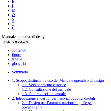
E
I
M
O
S
T
U
Manuale operativo di design
indici e glossario
contenuti
figure
tabelle
glossario
Sommario
1. Scopo, destinatari e uso del Manuale operativo di design
1.1. Versionamento e storico
1.2. Consultazione del manuale
1.3. Contribuisci al manuale
2. Introduzione al design per i servizi pubblici digitali
2.1. Design per l’amministrazione digitale (
e-
government
)