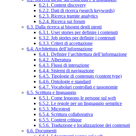
6.2.1. Content discovery
6.2.2. Dati di ricerca (search keywords)
6.2.3. Ricerca tramite analytics
6.2.4. Ricerca sui forum
6.3. Dalla ricerca ai bisogni degli utenti
6.3.1. User stories per definire i contenuti
6.3.2. Job stories per definire i contenuti
6.3.3. Criteri di accettazione
6.4. Architettura dell’informazione
6.4.1. Definire l’architettura dell’informazione
6.4.2. Alberatura
6.4.3. Flussi di interazione
6.4.4. Sistemi di navigazione
6.4.5. Tipologie di contenuto (content type)
6.4.6. Ontologie e standard
6.4.7. Vocabolari controllati e tassonomie
6.5. Scrittura e linguaggio
6.5.1. Come leggono le persone sul web
6.5.2. Le regole per un linguaggio semplice
6.5.3. Microtesti
6.5.4. Scrittura collaborativa
6.5.5. Content critique
6.5.6. Traduzione e localizzazione dei contenuti
6.6. Documenti