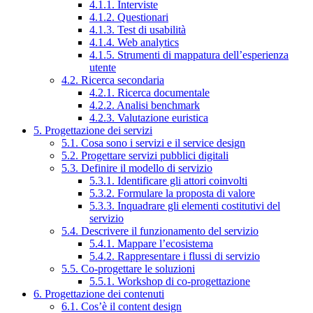
4.1.1. Interviste
4.1.2. Questionari
4.1.3. Test di usabilità
4.1.4. Web analytics
4.1.5. Strumenti di mappatura dell’esperienza
utente
4.2. Ricerca secondaria
4.2.1. Ricerca documentale
4.2.2. Analisi benchmark
4.2.3. Valutazione euristica
5. Progettazione dei servizi
5.1. Cosa sono i servizi e il service design
5.2. Progettare servizi pubblici digitali
5.3. Definire il modello di servizio
5.3.1. Identificare gli attori coinvolti
5.3.2. Formulare la proposta di valore
5.3.3. Inquadrare gli elementi costitutivi del
servizio
5.4. Descrivere il funzionamento del servizio
5.4.1. Mappare l’ecosistema
5.4.2. Rappresentare i flussi di servizio
5.5. Co-progettare le soluzioni
5.5.1. Workshop di co-progettazione
6. Progettazione dei contenuti
6.1. Cos’è il content design