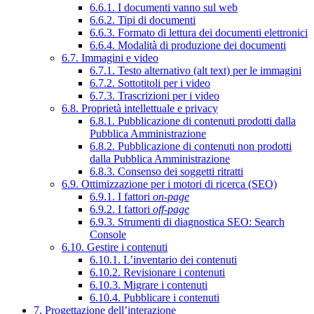
6.6.1. I documenti vanno sul web
6.6.2. Tipi di documenti
6.6.3. Formato di lettura dei documenti elettronici
6.6.4. Modalità di produzione dei documenti
6.7. Immagini e video
6.7.1. Testo alternativo (alt text) per le immagini
6.7.2. Sottotitoli per i video
6.7.3. Trascrizioni per i video
6.8. Proprietà intellettuale e privacy
6.8.1. Pubblicazione di contenuti prodotti dalla
Pubblica Amministrazione
6.8.2. Pubblicazione di contenuti non prodotti
dalla Pubblica Amministrazione
6.8.3. Consenso dei soggetti ritratti
6.9. Ottimizzazione per i motori di ricerca (SEO)
6.9.1. I fattori
on-page
6.9.2. I fattori
off-page
6.9.3. Strumenti di diagnostica SEO: Search
Console
6.10. Gestire i contenuti
6.10.1. L’inventario dei contenuti
6.10.2. Revisionare i contenuti
6.10.3. Migrare i contenuti
6.10.4. Pubblicare i contenuti
7. Progettazione dell’interazione