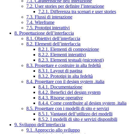
7.1. Caratteristiche dell’interazione
7.2. User stories per definire l’interazione
7.2.1. Differenza tra scenari e user stories
7.3. Flussi di interazione
7.4. Wireframe
7.5. Prototipi interattivi
8. Progettazione dell’interfaccia
8.1. Obiettivi dell’interfaccia
8.2. Elementi dell’interfaccia
8.2.1. Elementi di composizione
8.2.2. Elementi interattivi
8.2.3. Elementi testuali (microtesti)
8.3. Progettare e costruire in alta fedeltà
8.3.1. Layout di pagina
8.3.2. Prototipi in alta fedeltà
8.4. Progettare con il design system .italia
8.4.1. Documentazione
8.4.2. Benefici del design system
8.4.3. Risorse operative
8.4.4. Come contribuire al design system .italia
8.5. Progettare con i modelli di sito e servizi
8.5.1. Vantaggi dell’utilizzo dei modelli
8.5.2. I modelli di sito e servizi disponibili
9. Sviluppo dell’interfaccia
9.1. Approccio allo sviluppo