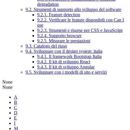
degradation
9.2. Strumenti di supporto allo sviluppo del software
9.2.1. Feature detection
9.2.2. Verificare le feature disponibili con Can I
use
9.2.3. Strumenti e risorse per CSS e JavaScript
9.2.4. Supporto browser
9.2.5. Misurare le prestazioni
9.3. Catalogo del riuso
9.4. Sviluppare con il design system .italia
9.4.1. Il framework Bootstrap Italia
9.4.2. Il kit di sviluppo React
9.4.3. Il kit di sviluppo Angular
9.5. Sviluppare con i modelli di sito e servizi
None
None
A
B
C
D
E
I
M