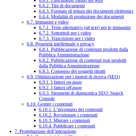
6.6.1. I documenti vanno sul web
6.6.2. Tipi di documenti
6.6.3. Formato di lettura dei documenti elettronici
6.6.4. Modalità di produzione dei documenti
6.7. Immagini e video
6.7.1. Testo alternativo (alt text) per le immagini
6.7.2. Sottotitoli per i video
6.7.3. Trascrizioni per i video
6.8. Proprietà intellettuale e privacy
6.8.1. Pubblicazione di contenuti prodotti dalla
Pubblica Amministrazione
6.8.2. Pubblicazione di contenuti non prodotti
dalla Pubblica Amministrazione
6.8.3. Consenso dei soggetti ritratti
6.9. Ottimizzazione per i motori di ricerca (SEO)
6.9.1. I fattori
on-page
6.9.2. I fattori
off-page
6.9.3. Strumenti di diagnostica SEO: Search
Console
6.10. Gestire i contenuti
6.10.1. L’inventario dei contenuti
6.10.2. Revisionare i contenuti
6.10.3. Migrare i contenuti
6.10.4. Pubblicare i contenuti
7. Progettazione dell’interazione