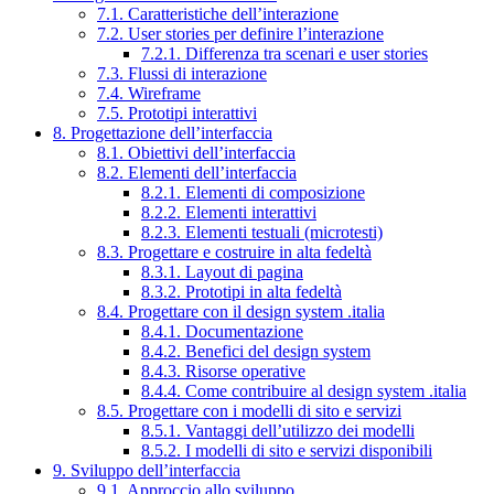
7.1. Caratteristiche dell’interazione
7.2. User stories per definire l’interazione
7.2.1. Differenza tra scenari e user stories
7.3. Flussi di interazione
7.4. Wireframe
7.5. Prototipi interattivi
8. Progettazione dell’interfaccia
8.1. Obiettivi dell’interfaccia
8.2. Elementi dell’interfaccia
8.2.1. Elementi di composizione
8.2.2. Elementi interattivi
8.2.3. Elementi testuali (microtesti)
8.3. Progettare e costruire in alta fedeltà
8.3.1. Layout di pagina
8.3.2. Prototipi in alta fedeltà
8.4. Progettare con il design system .italia
8.4.1. Documentazione
8.4.2. Benefici del design system
8.4.3. Risorse operative
8.4.4. Come contribuire al design system .italia
8.5. Progettare con i modelli di sito e servizi
8.5.1. Vantaggi dell’utilizzo dei modelli
8.5.2. I modelli di sito e servizi disponibili
9. Sviluppo dell’interfaccia
9.1. Approccio allo sviluppo