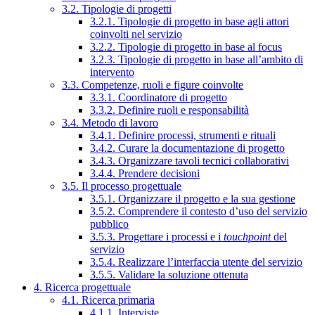
3.2. Tipologie di progetti
3.2.1. Tipologie di progetto in base agli attori
coinvolti nel servizio
3.2.2. Tipologie di progetto in base al focus
3.2.3. Tipologie di progetto in base all’ambito di
intervento
3.3. Competenze, ruoli e figure coinvolte
3.3.1. Coordinatore di progetto
3.3.2. Definire ruoli e responsabilità
3.4. Metodo di lavoro
3.4.1. Definire processi, strumenti e rituali
3.4.2. Curare la documentazione di progetto
3.4.3. Organizzare tavoli tecnici collaborativi
3.4.4. Prendere decisioni
3.5. Il processo progettuale
3.5.1. Organizzare il progetto e la sua gestione
3.5.2. Comprendere il contesto d’uso del servizio
pubblico
3.5.3. Progettare i processi e i
touchpoint
del
servizio
3.5.4. Realizzare l’interfaccia utente del servizio
3.5.5. Validare la soluzione ottenuta
4. Ricerca progettuale
4.1. Ricerca primaria
4.1.1. Interviste