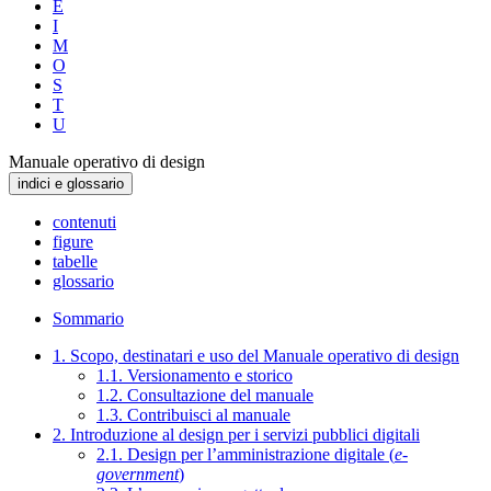
E
I
M
O
S
T
U
Manuale operativo di design
indici e glossario
contenuti
figure
tabelle
glossario
Sommario
1. Scopo, destinatari e uso del Manuale operativo di design
1.1. Versionamento e storico
1.2. Consultazione del manuale
1.3. Contribuisci al manuale
2. Introduzione al design per i servizi pubblici digitali
2.1. Design per l’amministrazione digitale (
e-
government
)