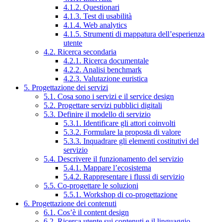
4.1.2. Questionari
4.1.3. Test di usabilità
4.1.4. Web analytics
4.1.5. Strumenti di mappatura dell’esperienza
utente
4.2. Ricerca secondaria
4.2.1. Ricerca documentale
4.2.2. Analisi benchmark
4.2.3. Valutazione euristica
5. Progettazione dei servizi
5.1. Cosa sono i servizi e il service design
5.2. Progettare servizi pubblici digitali
5.3. Definire il modello di servizio
5.3.1. Identificare gli attori coinvolti
5.3.2. Formulare la proposta di valore
5.3.3. Inquadrare gli elementi costitutivi del
servizio
5.4. Descrivere il funzionamento del servizio
5.4.1. Mappare l’ecosistema
5.4.2. Rappresentare i flussi di servizio
5.5. Co-progettare le soluzioni
5.5.1. Workshop di co-progettazione
6. Progettazione dei contenuti
6.1. Cos’è il content design
6.2. Ricerca utente sui contenuti e il linguaggio