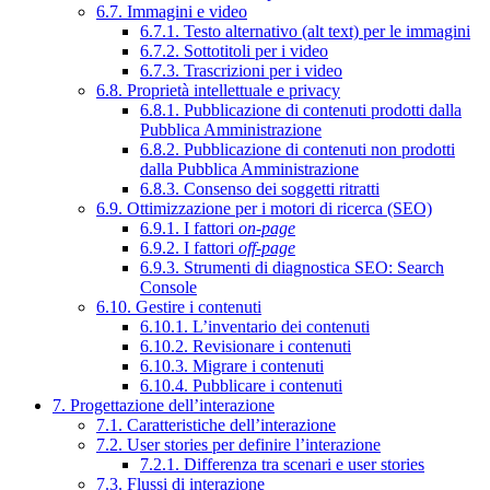
6.7. Immagini e video
6.7.1. Testo alternativo (alt text) per le immagini
6.7.2. Sottotitoli per i video
6.7.3. Trascrizioni per i video
6.8. Proprietà intellettuale e privacy
6.8.1. Pubblicazione di contenuti prodotti dalla
Pubblica Amministrazione
6.8.2. Pubblicazione di contenuti non prodotti
dalla Pubblica Amministrazione
6.8.3. Consenso dei soggetti ritratti
6.9. Ottimizzazione per i motori di ricerca (SEO)
6.9.1. I fattori
on-page
6.9.2. I fattori
off-page
6.9.3. Strumenti di diagnostica SEO: Search
Console
6.10. Gestire i contenuti
6.10.1. L’inventario dei contenuti
6.10.2. Revisionare i contenuti
6.10.3. Migrare i contenuti
6.10.4. Pubblicare i contenuti
7. Progettazione dell’interazione
7.1. Caratteristiche dell’interazione
7.2. User stories per definire l’interazione
7.2.1. Differenza tra scenari e user stories
7.3. Flussi di interazione