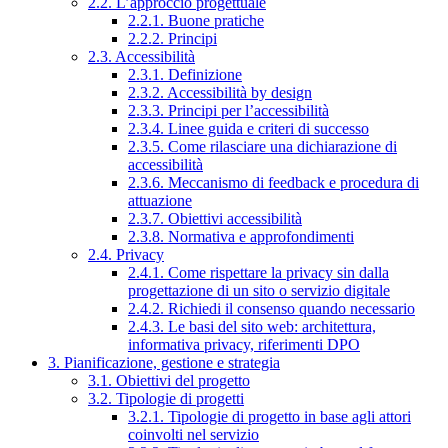
2.2. L’approccio progettuale
2.2.1. Buone pratiche
2.2.2. Principi
2.3. Accessibilità
2.3.1. Definizione
2.3.2. Accessibilità by design
2.3.3. Principi per l’accessibilità
2.3.4. Linee guida e criteri di successo
2.3.5. Come rilasciare una dichiarazione di
accessibilità
2.3.6. Meccanismo di feedback e procedura di
attuazione
2.3.7. Obiettivi accessibilità
2.3.8. Normativa e approfondimenti
2.4. Privacy
2.4.1. Come rispettare la privacy sin dalla
progettazione di un sito o servizio digitale
2.4.2. Richiedi il consenso quando necessario
2.4.3. Le basi del sito web: architettura,
informativa privacy, riferimenti DPO
3. Pianificazione, gestione e strategia
3.1. Obiettivi del progetto
3.2. Tipologie di progetti
3.2.1. Tipologie di progetto in base agli attori
coinvolti nel servizio