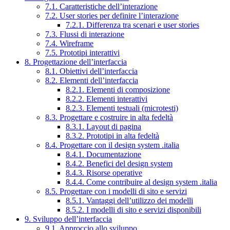
7.1. Caratteristiche dell’interazione
7.2. User stories per definire l’interazione
7.2.1. Differenza tra scenari e user stories
7.3. Flussi di interazione
7.4. Wireframe
7.5. Prototipi interattivi
8. Progettazione dell’interfaccia
8.1. Obiettivi dell’interfaccia
8.2. Elementi dell’interfaccia
8.2.1. Elementi di composizione
8.2.2. Elementi interattivi
8.2.3. Elementi testuali (microtesti)
8.3. Progettare e costruire in alta fedeltà
8.3.1. Layout di pagina
8.3.2. Prototipi in alta fedeltà
8.4. Progettare con il design system .italia
8.4.1. Documentazione
8.4.2. Benefici del design system
8.4.3. Risorse operative
8.4.4. Come contribuire al design system .italia
8.5. Progettare con i modelli di sito e servizi
8.5.1. Vantaggi dell’utilizzo dei modelli
8.5.2. I modelli di sito e servizi disponibili
9. Sviluppo dell’interfaccia
9.1. Approccio allo sviluppo