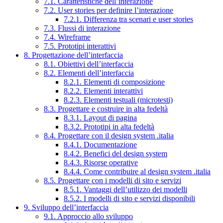
7.1. Caratteristiche dell’interazione
7.2. User stories per definire l’interazione
7.2.1. Differenza tra scenari e user stories
7.3. Flussi di interazione
7.4. Wireframe
7.5. Prototipi interattivi
8. Progettazione dell’interfaccia
8.1. Obiettivi dell’interfaccia
8.2. Elementi dell’interfaccia
8.2.1. Elementi di composizione
8.2.2. Elementi interattivi
8.2.3. Elementi testuali (microtesti)
8.3. Progettare e costruire in alta fedeltà
8.3.1. Layout di pagina
8.3.2. Prototipi in alta fedeltà
8.4. Progettare con il design system .italia
8.4.1. Documentazione
8.4.2. Benefici del design system
8.4.3. Risorse operative
8.4.4. Come contribuire al design system .italia
8.5. Progettare con i modelli di sito e servizi
8.5.1. Vantaggi dell’utilizzo dei modelli
8.5.2. I modelli di sito e servizi disponibili
9. Sviluppo dell’interfaccia
9.1. Approccio allo sviluppo