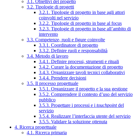
3.1. Obiettivi del progetto
3.2. Tipologie di progetti
3.2.1. Tipologie di progetto in base agli attori
coinvolti nel servizio
3.2.2. Tipologie di progetto in base al focus
3.2.3. Tipologie di progetto in base all’ambito di
intervento
3.3. Competenze, ruoli e figure coinvolte
3.3.1. Coordinatore di progetto
3.3.2. Definire ruoli e responsabilità
3.4. Metodo di lavoro
3.4.1. Definire processi, strumenti e rituali
3.4.2. Curare la documentazione di progetto
3.4.3. Organizzare tavoli tecnici collaborativi
3.4.4. Prendere decisioni
3.5. Il processo progettuale
3.5.1. Organizzare il progetto e la sua gestione
3.5.2. Comprendere il contesto d’uso del servizio
pubblico
3.5.3. Progettare i processi e i
touchpoint
del
servizio
3.5.4. Realizzare l’interfaccia utente del servizio
3.5.5. Validare la soluzione ottenuta
4. Ricerca progettuale
4.1. Ricerca primaria