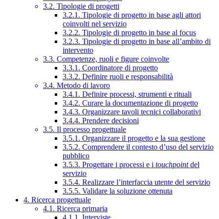
3.2. Tipologie di progetti
3.2.1. Tipologie di progetto in base agli attori
coinvolti nel servizio
3.2.2. Tipologie di progetto in base al focus
3.2.3. Tipologie di progetto in base all’ambito di
intervento
3.3. Competenze, ruoli e figure coinvolte
3.3.1. Coordinatore di progetto
3.3.2. Definire ruoli e responsabilità
3.4. Metodo di lavoro
3.4.1. Definire processi, strumenti e rituali
3.4.2. Curare la documentazione di progetto
3.4.3. Organizzare tavoli tecnici collaborativi
3.4.4. Prendere decisioni
3.5. Il processo progettuale
3.5.1. Organizzare il progetto e la sua gestione
3.5.2. Comprendere il contesto d’uso del servizio
pubblico
3.5.3. Progettare i processi e i
touchpoint
del
servizio
3.5.4. Realizzare l’interfaccia utente del servizio
3.5.5. Validare la soluzione ottenuta
4. Ricerca progettuale
4.1. Ricerca primaria
4.1.1. Interviste