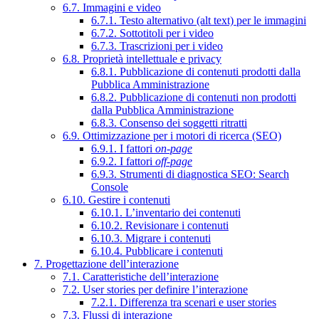
6.7. Immagini e video
6.7.1. Testo alternativo (alt text) per le immagini
6.7.2. Sottotitoli per i video
6.7.3. Trascrizioni per i video
6.8. Proprietà intellettuale e privacy
6.8.1. Pubblicazione di contenuti prodotti dalla
Pubblica Amministrazione
6.8.2. Pubblicazione di contenuti non prodotti
dalla Pubblica Amministrazione
6.8.3. Consenso dei soggetti ritratti
6.9. Ottimizzazione per i motori di ricerca (SEO)
6.9.1. I fattori
on-page
6.9.2. I fattori
off-page
6.9.3. Strumenti di diagnostica SEO: Search
Console
6.10. Gestire i contenuti
6.10.1. L’inventario dei contenuti
6.10.2. Revisionare i contenuti
6.10.3. Migrare i contenuti
6.10.4. Pubblicare i contenuti
7. Progettazione dell’interazione
7.1. Caratteristiche dell’interazione
7.2. User stories per definire l’interazione
7.2.1. Differenza tra scenari e user stories
7.3. Flussi di interazione