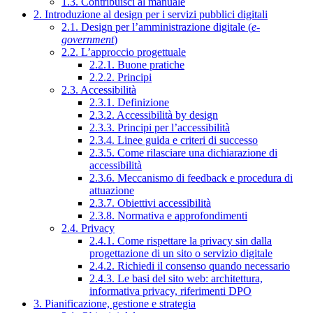
1.3. Contribuisci al manuale
2. Introduzione al design per i servizi pubblici digitali
2.1. Design per l’amministrazione digitale (
e-
government
)
2.2. L’approccio progettuale
2.2.1. Buone pratiche
2.2.2. Principi
2.3. Accessibilità
2.3.1. Definizione
2.3.2. Accessibilità by design
2.3.3. Principi per l’accessibilità
2.3.4. Linee guida e criteri di successo
2.3.5. Come rilasciare una dichiarazione di
accessibilità
2.3.6. Meccanismo di feedback e procedura di
attuazione
2.3.7. Obiettivi accessibilità
2.3.8. Normativa e approfondimenti
2.4. Privacy
2.4.1. Come rispettare la privacy sin dalla
progettazione di un sito o servizio digitale
2.4.2. Richiedi il consenso quando necessario
2.4.3. Le basi del sito web: architettura,
informativa privacy, riferimenti DPO
3. Pianificazione, gestione e strategia