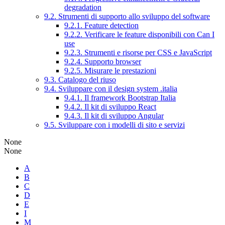
degradation
9.2. Strumenti di supporto allo sviluppo del software
9.2.1. Feature detection
9.2.2. Verificare le feature disponibili con Can I
use
9.2.3. Strumenti e risorse per CSS e JavaScript
9.2.4. Supporto browser
9.2.5. Misurare le prestazioni
9.3. Catalogo del riuso
9.4. Sviluppare con il design system .italia
9.4.1. Il framework Bootstrap Italia
9.4.2. Il kit di sviluppo React
9.4.3. Il kit di sviluppo Angular
9.5. Sviluppare con i modelli di sito e servizi
None
None
A
B
C
D
E
I
M