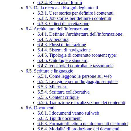
6.2.4. Ricerca sui forum
6.3. Dalla ricerca ai bisogni degli utenti
6.3.1. User stories per definire i contenuti
6.3.2. Job stories per definire i contenuti
6.3.3. Criteri di accettazione
6.4. Architettura dell’informazione
6.4.1. Definire l’architettura dell’informazione
6.4.2. Alberatura
6.4.3. Flussi di interazione
6.4.4. Sistemi di navigazione
6.4.5. Tipologie di contenuto (content type)
6.4.6. Ontologie e standard
6.4.7. Vocabolari controllati e tassonomie
6.5. Scrittura e linguaggio
6.5.1. Come leggono le persone sul web
6.5.2. Le regole per un linguaggio semplice
6.5.3. Microtesti
6.5.4. Scrittura collaborativa
6.5.5. Content critique
6.5.6. Traduzione e localizzazione dei contenuti
6.6. Documenti
6.6.1. I documenti vanno sul web
6.6.2. Tipi di documenti
6.6.3. Formato di lettura dei documenti elettronici
6.6.4. Modalità di produzione dei documenti