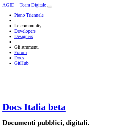
AGID
+
Team Digitale
Piano Triennale
Le community
Developers
Designers
Gli strumenti
Forum
Docs
GitHub
Docs Italia
beta
Documenti pubblici, digitali.