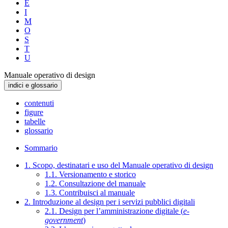
E
I
M
O
S
T
U
Manuale operativo di design
indici e glossario
contenuti
figure
tabelle
glossario
Sommario
1. Scopo, destinatari e uso del Manuale operativo di design
1.1. Versionamento e storico
1.2. Consultazione del manuale
1.3. Contribuisci al manuale
2. Introduzione al design per i servizi pubblici digitali
2.1. Design per l’amministrazione digitale (
e-
government
)