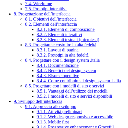
7.4. Wireframe
7.5. Prototipi interattivi
8. Progettazione dell’interfaccia
8.1. Obiettivi dell’interfaccia
8.2. Elementi dell’interfaccia
8.2.1. Elementi di composizione
8.2.2. Elementi interattivi
8.2.3. Elementi testuali (microtesti)
8.3. Progettare e costruire in alta fedeltà
8.3.1. Layout di pagina
8.3.2. Prototipi in alta fedeltà
8.4. Progettare con il design system .italia
8.4.1. Documentazione
8.4.2. Benefici del design system
8.4.3. Risorse operative
8.4.4. Come contribuire al design system .italia
8.5. Progettare con i modelli di sito e servizi
8.5.1. Vantaggi dell’utilizzo dei modelli
8.5.2. I modelli di sito e servizi disponibili
9. Sviluppo dell’interfaccia
9.1. Approccio allo sviluppo
9.1.1. Attività preliminari
9.1.2. Web design responsivo e accessibile
9.1.3. Mobile first
9.1.4. Progressive enhancement e Graceful