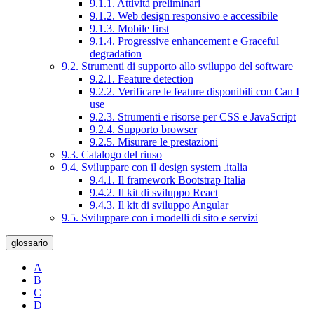
9.1.1. Attività preliminari
9.1.2. Web design responsivo e accessibile
9.1.3. Mobile first
9.1.4. Progressive enhancement e Graceful
degradation
9.2. Strumenti di supporto allo sviluppo del software
9.2.1. Feature detection
9.2.2. Verificare le feature disponibili con Can I
use
9.2.3. Strumenti e risorse per CSS e JavaScript
9.2.4. Supporto browser
9.2.5. Misurare le prestazioni
9.3. Catalogo del riuso
9.4. Sviluppare con il design system .italia
9.4.1. Il framework Bootstrap Italia
9.4.2. Il kit di sviluppo React
9.4.3. Il kit di sviluppo Angular
9.5. Sviluppare con i modelli di sito e servizi
glossario
A
B
C
D