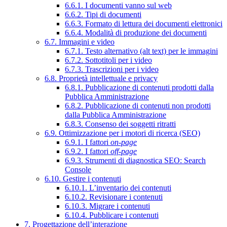
6.6.1. I documenti vanno sul web
6.6.2. Tipi di documenti
6.6.3. Formato di lettura dei documenti elettronici
6.6.4. Modalità di produzione dei documenti
6.7. Immagini e video
6.7.1. Testo alternativo (alt text) per le immagini
6.7.2. Sottotitoli per i video
6.7.3. Trascrizioni per i video
6.8. Proprietà intellettuale e privacy
6.8.1. Pubblicazione di contenuti prodotti dalla
Pubblica Amministrazione
6.8.2. Pubblicazione di contenuti non prodotti
dalla Pubblica Amministrazione
6.8.3. Consenso dei soggetti ritratti
6.9. Ottimizzazione per i motori di ricerca (SEO)
6.9.1. I fattori
on-page
6.9.2. I fattori
off-page
6.9.3. Strumenti di diagnostica SEO: Search
Console
6.10. Gestire i contenuti
6.10.1. L’inventario dei contenuti
6.10.2. Revisionare i contenuti
6.10.3. Migrare i contenuti
6.10.4. Pubblicare i contenuti
7. Progettazione dell’interazione