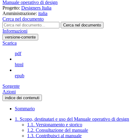
Manuale operativo di design
Progetto:
Designers Italia
Amministrazione:
italia
Cerca nel documento
Cerca nel documento
Informazioni
versione-corrente
Scarica
pdf
html
epub
Sorgente
Azioni
indice dei contenuti
Sommario
1. Scopo, destinatari e uso del Manuale operativo di design
1.1. Versionamento e storico
1.2. Consultazione del manuale
1.3. Contribuisci al manuale