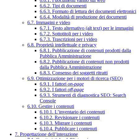
6.6.1. I documenti vanno sul web
6.6.2. Tipi di documenti
6.6.3. Formato di lettura dei documenti elettronici
6.6.4. Modalità di produzione dei documenti
6.7. Immagini e video
6.7.1. Testo alternativo (alt text) per le immagini
6.7.2. Sottotitoli per i video
6.7.3. Trascrizioni per i video
6.8. Proprietà intellettuale e privacy
6.8.1. Pubblicazione di contenuti prodotti dalla
Pubblica Amministrazione
6.8.2. Pubblicazione di contenuti non prodotti
dalla Pubblica Amministrazione
6.8.3. Consenso dei soggetti ritratti
6.9. Ottimizzazione per i motori di ricerca (SEO)
6.9.1. I fattori
on-page
6.9.2. I fattori
off-page
6.9.3. Strumenti di diagnostica SEO: Search
Console
6.10. Gestire i contenuti
6.10.1. L’inventario dei contenuti
6.10.2. Revisionare i contenuti
6.10.3. Migrare i contenuti
6.10.4. Pubblicare i contenuti
7. Progettazione dell’interazione