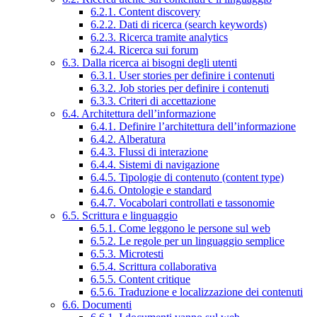
6.2.1. Content discovery
6.2.2. Dati di ricerca (search keywords)
6.2.3. Ricerca tramite analytics
6.2.4. Ricerca sui forum
6.3. Dalla ricerca ai bisogni degli utenti
6.3.1. User stories per definire i contenuti
6.3.2. Job stories per definire i contenuti
6.3.3. Criteri di accettazione
6.4. Architettura dell’informazione
6.4.1. Definire l’architettura dell’informazione
6.4.2. Alberatura
6.4.3. Flussi di interazione
6.4.4. Sistemi di navigazione
6.4.5. Tipologie di contenuto (content type)
6.4.6. Ontologie e standard
6.4.7. Vocabolari controllati e tassonomie
6.5. Scrittura e linguaggio
6.5.1. Come leggono le persone sul web
6.5.2. Le regole per un linguaggio semplice
6.5.3. Microtesti
6.5.4. Scrittura collaborativa
6.5.5. Content critique
6.5.6. Traduzione e localizzazione dei contenuti
6.6. Documenti