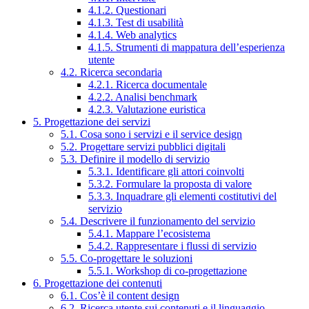
4.1.2. Questionari
4.1.3. Test di usabilità
4.1.4. Web analytics
4.1.5. Strumenti di mappatura dell’esperienza
utente
4.2. Ricerca secondaria
4.2.1. Ricerca documentale
4.2.2. Analisi benchmark
4.2.3. Valutazione euristica
5. Progettazione dei servizi
5.1. Cosa sono i servizi e il service design
5.2. Progettare servizi pubblici digitali
5.3. Definire il modello di servizio
5.3.1. Identificare gli attori coinvolti
5.3.2. Formulare la proposta di valore
5.3.3. Inquadrare gli elementi costitutivi del
servizio
5.4. Descrivere il funzionamento del servizio
5.4.1. Mappare l’ecosistema
5.4.2. Rappresentare i flussi di servizio
5.5. Co-progettare le soluzioni
5.5.1. Workshop di co-progettazione
6. Progettazione dei contenuti
6.1. Cos’è il content design
6.2. Ricerca utente sui contenuti e il linguaggio