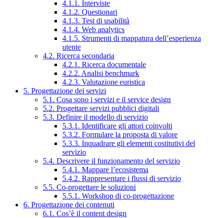
4.1.1. Interviste
4.1.2. Questionari
4.1.3. Test di usabilità
4.1.4. Web analytics
4.1.5. Strumenti di mappatura dell’esperienza
utente
4.2. Ricerca secondaria
4.2.1. Ricerca documentale
4.2.2. Analisi benchmark
4.2.3. Valutazione euristica
5. Progettazione dei servizi
5.1. Cosa sono i servizi e il service design
5.2. Progettare servizi pubblici digitali
5.3. Definire il modello di servizio
5.3.1. Identificare gli attori coinvolti
5.3.2. Formulare la proposta di valore
5.3.3. Inquadrare gli elementi costitutivi del
servizio
5.4. Descrivere il funzionamento del servizio
5.4.1. Mappare l’ecosistema
5.4.2. Rappresentare i flussi di servizio
5.5. Co-progettare le soluzioni
5.5.1. Workshop di co-progettazione
6. Progettazione dei contenuti
6.1. Cos’è il content design