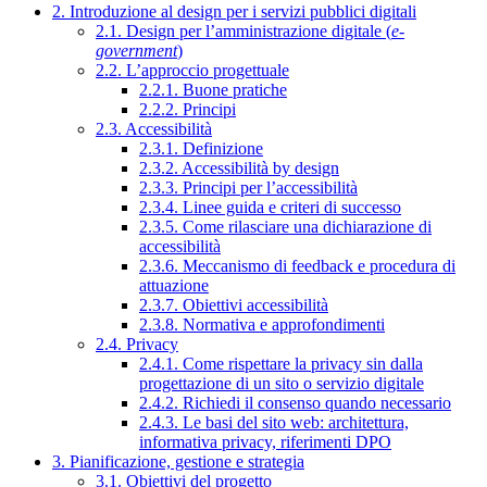
2. Introduzione al design per i servizi pubblici digitali
2.1. Design per l’amministrazione digitale (
e-
government
)
2.2. L’approccio progettuale
2.2.1. Buone pratiche
2.2.2. Principi
2.3. Accessibilità
2.3.1. Definizione
2.3.2. Accessibilità by design
2.3.3. Principi per l’accessibilità
2.3.4. Linee guida e criteri di successo
2.3.5. Come rilasciare una dichiarazione di
accessibilità
2.3.6. Meccanismo di feedback e procedura di
attuazione
2.3.7. Obiettivi accessibilità
2.3.8. Normativa e approfondimenti
2.4. Privacy
2.4.1. Come rispettare la privacy sin dalla
progettazione di un sito o servizio digitale
2.4.2. Richiedi il consenso quando necessario
2.4.3. Le basi del sito web: architettura,
informativa privacy, riferimenti DPO
3. Pianificazione, gestione e strategia
3.1. Obiettivi del progetto