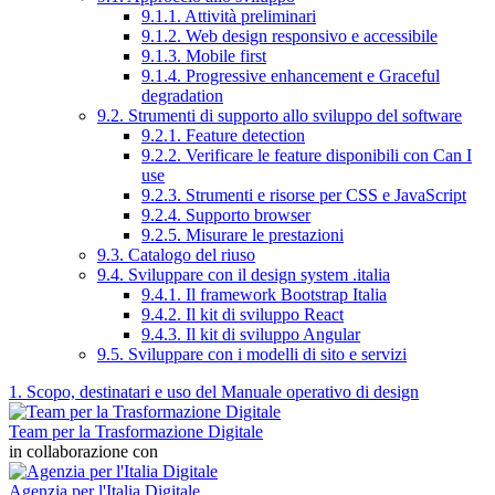
9.1.1. Attività preliminari
9.1.2. Web design responsivo e accessibile
9.1.3. Mobile first
9.1.4. Progressive enhancement e Graceful
degradation
9.2. Strumenti di supporto allo sviluppo del software
9.2.1. Feature detection
9.2.2. Verificare le feature disponibili con Can I
use
9.2.3. Strumenti e risorse per CSS e JavaScript
9.2.4. Supporto browser
9.2.5. Misurare le prestazioni
9.3. Catalogo del riuso
9.4. Sviluppare con il design system .italia
9.4.1. Il framework Bootstrap Italia
9.4.2. Il kit di sviluppo React
9.4.3. Il kit di sviluppo Angular
9.5. Sviluppare con i modelli di sito e servizi
1. Scopo, destinatari e uso del Manuale operativo di design
Team per la Trasformazione Digitale
in collaborazione con
Agenzia per l'Italia Digitale