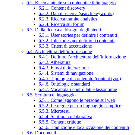
6.2. Ricerca utente sui contenuti e il linguaggio
6.2.1. Content discovery
6.2.2. Dati di ricerca (search keywords)
6.2.3. Ricerca tramite analytics
6.2.4. Ricerca sui forum
6.3. Dalla ricerca ai bisogni degli utenti
6.3.1. User stories per definire i contenuti
6.3.2. Job stories per definire i contenuti
6.3.3. Criteri di accettazione
6.4. Architettura dell’informazione
6.4.1. Definire l’architettura dell’informazione
6.4.2. Alberatura
6.4.3. Flussi di interazione
6.4.4. Sistemi di navigazione
6.4.5. Tipologie di contenuto (content type)
6.4.6. Ontologie e standard
6.4.7. Vocabolari controllati e tassonomie
6.5. Scrittura e linguaggio
6.5.1. Come leggono le persone sul web
6.5.2. Le regole per un linguaggio semplice
6.5.3. Microtesti
6.5.4. Scrittura collaborativa
6.5.5. Content critique
6.5.6. Traduzione e localizzazione dei contenuti
6.6. Documenti