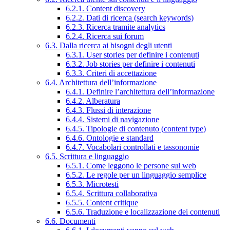
6.2.1. Content discovery
6.2.2. Dati di ricerca (search keywords)
6.2.3. Ricerca tramite analytics
6.2.4. Ricerca sui forum
6.3. Dalla ricerca ai bisogni degli utenti
6.3.1. User stories per definire i contenuti
6.3.2. Job stories per definire i contenuti
6.3.3. Criteri di accettazione
6.4. Architettura dell’informazione
6.4.1. Definire l’architettura dell’informazione
6.4.2. Alberatura
6.4.3. Flussi di interazione
6.4.4. Sistemi di navigazione
6.4.5. Tipologie di contenuto (content type)
6.4.6. Ontologie e standard
6.4.7. Vocabolari controllati e tassonomie
6.5. Scrittura e linguaggio
6.5.1. Come leggono le persone sul web
6.5.2. Le regole per un linguaggio semplice
6.5.3. Microtesti
6.5.4. Scrittura collaborativa
6.5.5. Content critique
6.5.6. Traduzione e localizzazione dei contenuti
6.6. Documenti