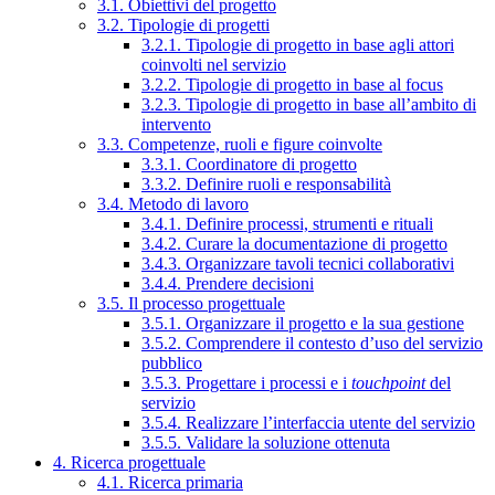
3.1. Obiettivi del progetto
3.2. Tipologie di progetti
3.2.1. Tipologie di progetto in base agli attori
coinvolti nel servizio
3.2.2. Tipologie di progetto in base al focus
3.2.3. Tipologie di progetto in base all’ambito di
intervento
3.3. Competenze, ruoli e figure coinvolte
3.3.1. Coordinatore di progetto
3.3.2. Definire ruoli e responsabilità
3.4. Metodo di lavoro
3.4.1. Definire processi, strumenti e rituali
3.4.2. Curare la documentazione di progetto
3.4.3. Organizzare tavoli tecnici collaborativi
3.4.4. Prendere decisioni
3.5. Il processo progettuale
3.5.1. Organizzare il progetto e la sua gestione
3.5.2. Comprendere il contesto d’uso del servizio
pubblico
3.5.3. Progettare i processi e i
touchpoint
del
servizio
3.5.4. Realizzare l’interfaccia utente del servizio
3.5.5. Validare la soluzione ottenuta
4. Ricerca progettuale
4.1. Ricerca primaria