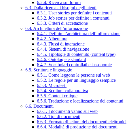
6.2.4. Ricerca sui forum
6.3. Dalla ricerca ai bisogni degli utenti
6.3.1. User stories per definire i contenuti
6.3.2. Job stories per definire i contenuti
6.3.3. Criteri di accettazione
6.4. Architettura dell’informazione
6.4.1. Definire l’architettura dell’informazione
6.4.2. Alberatura
6.4.3. Flussi di interazione
6.4.4. Sistemi di navigazione
6.4.5. Tipologie di contenuto (content type)
6.4.6. Ontologie e standard
6.4.7. Vocabolari controllati e tassonomie
6.5. Scrittura e linguaggio
6.5.1. Come leggono le persone sul web
6.5.2. Le regole per un linguaggio semplice
6.5.3. Microtesti
6.5.4. Scrittura collaborativa
6.5.5. Content critique
6.5.6. Traduzione e localizzazione dei contenuti
6.6. Documenti
6.6.1. I documenti vanno sul web
6.6.2. Tipi di documenti
6.6.3. Formato di lettura dei documenti elettronici
6.6.4. Modalità di produzione dei documenti