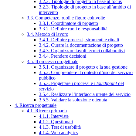
3.2.2. Tipologie di progetto in base al focus
3.2.3. Tipologie di progetto in base all’ambito di
intervento
3.3. Competenze, ruoli e figure coinvolte
3.3.1. Coordinatore di progetto
3.3.2. Definire ruoli e responsabilità
3.4. Metodo di lavoro
3.4.1. Definire processi, strumenti e rituali
3.4.2. Curare la documentazione di progetto
3.4.3. Organizzare tavoli tecnici collaborativi
3.4.4. Prendere decisioni
3.5. Il processo progettuale
3.5.1. Organizzare il progetto e la sua gestione
3.5.2. Comprendere il contesto d’uso del servizio
pubblico
3.5.3. Progettare i processi e i
touchpoint
del
servizio
3.5.4. Realizzare l’interfaccia utente del servizio
3.5.5. Validare la soluzione ottenuta
4. Ricerca progettuale
4.1. Ricerca primaria
4.1.1. Interviste
4.1.2. Questionari
4.1.3. Test di usabilità
4.1.4. Web analytics