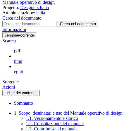
Manuale operativo di design
Progetto:
Designers Italia
Amministrazione:
italia
Cerca nel documento
Cerca nel documento
Informazioni
versione-corrente
Scarica
pdf
html
epub
Sorgente
Azioni
indice dei contenuti
Sommario
1. Scopo, destinatari e uso del Manuale operativo di design
1.1. Versionamento e storico
1.2. Consultazione del manuale
1.3. Contribuisci al manuale