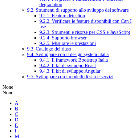
degradation
9.2. Strumenti di supporto allo sviluppo del software
9.2.1. Feature detection
9.2.2. Verificare le feature disponibili con Can I
use
9.2.3. Strumenti e risorse per CSS e JavaScript
9.2.4. Supporto browser
9.2.5. Misurare le prestazioni
9.3. Catalogo del riuso
9.4. Sviluppare con il design system .italia
9.4.1. Il framework Bootstrap Italia
9.4.2. Il kit di sviluppo React
9.4.3. Il kit di sviluppo Angular
9.5. Sviluppare con i modelli di sito e servizi
None
None
A
B
C
D
E
I
M