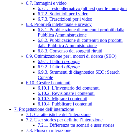
6.7. Immagini e video
6.7.1. Testo alternativo (alt text) per le immagini
6.7.2. Sottotitoli per i video
6.7.3. Trascrizioni per i video
6.8. Proprietà intellettuale e privacy
6.8.1. Pubblicazione di contenuti prodotti dalla
Pubblica Amministrazione
6.8.2. Pubblicazione di contenuti non prodotti
dalla Pubblica Amministrazione
6.8.3. Consenso dei soggetti ritratti
6.9. Ottimizzazione per i motori di ricerca (SEO)
6.9.1. I fattori
on-page
6.9.2. I fattori
off-page
6.9.3. Strumenti di diagnostica SEO: Search
Console
6.10. Gestire i contenuti
6.10.1. L’inventario dei contenuti
6.10.2. Revisionare i contenuti
6.10.3. Migrare i contenuti
6.10.4. Pubblicare i contenuti
7. Progettazione dell’interazione
7.1. Caratteristiche dell’interazione
7.2. User stories per definire l’interazione
7.2.1. Differenza tra scenari e user stories
7.3. Flussi di interazione