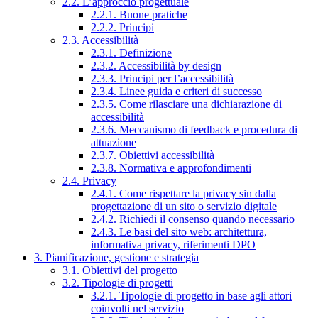
2.2. L’approccio progettuale
2.2.1. Buone pratiche
2.2.2. Principi
2.3. Accessibilità
2.3.1. Definizione
2.3.2. Accessibilità by design
2.3.3. Principi per l’accessibilità
2.3.4. Linee guida e criteri di successo
2.3.5. Come rilasciare una dichiarazione di
accessibilità
2.3.6. Meccanismo di feedback e procedura di
attuazione
2.3.7. Obiettivi accessibilità
2.3.8. Normativa e approfondimenti
2.4. Privacy
2.4.1. Come rispettare la privacy sin dalla
progettazione di un sito o servizio digitale
2.4.2. Richiedi il consenso quando necessario
2.4.3. Le basi del sito web: architettura,
informativa privacy, riferimenti DPO
3. Pianificazione, gestione e strategia
3.1. Obiettivi del progetto
3.2. Tipologie di progetti
3.2.1. Tipologie di progetto in base agli attori
coinvolti nel servizio