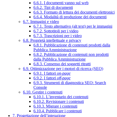
6.6.1. I documenti vanno sul web
6.6.2. Tipi di documenti
6.6.3. Formato di lettura dei documenti elettronici
6.6.4. Modalità di produzione dei documenti
6.7. Immagini e video
6.7.1. Testo alternativo (alt text) per le immagini
6.7.2. Sottotitoli per i video
6.7.3. Trascrizioni per i video
6.8. Proprietà intellettuale e privacy
6.8.1. Pubblicazione di contenuti prodotti dalla
Pubblica Amministrazione
6.8.2. Pubblicazione di contenuti non prodotti
dalla Pubblica Amministrazione
6.8.3. Consenso dei soggetti ritratti
6.9. Ottimizzazione per i motori di ricerca (SEO)
6.9.1. I fattori
on-page
6.9.2. I fattori
off-page
6.9.3. Strumenti di diagnostica SEO: Search
Console
6.10. Gestire i contenuti
6.10.1. L’inventario dei contenuti
6.10.2. Revisionare i contenuti
6.10.3. Migrare i contenuti
6.10.4. Pubblicare i contenuti
7. Progettazione dell’interazione