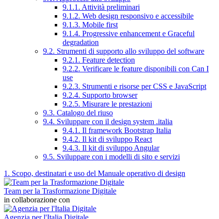
9.1.1. Attività preliminari
9.1.2. Web design responsivo e accessibile
9.1.3. Mobile first
9.1.4. Progressive enhancement e Graceful
degradation
9.2. Strumenti di supporto allo sviluppo del software
9.2.1. Feature detection
9.2.2. Verificare le feature disponibili con Can I
use
9.2.3. Strumenti e risorse per CSS e JavaScript
9.2.4. Supporto browser
9.2.5. Misurare le prestazioni
9.3. Catalogo del riuso
9.4. Sviluppare con il design system .italia
9.4.1. Il framework Bootstrap Italia
9.4.2. Il kit di sviluppo React
9.4.3. Il kit di sviluppo Angular
9.5. Sviluppare con i modelli di sito e servizi
1. Scopo, destinatari e uso del Manuale operativo di design
Team per la Trasformazione Digitale
in collaborazione con
Agenzia per l'Italia Digitale