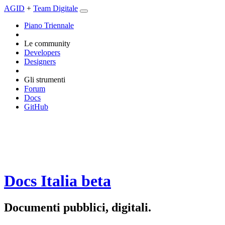
AGID
+
Team Digitale
Piano Triennale
Le community
Developers
Designers
Gli strumenti
Forum
Docs
GitHub
Docs Italia
beta
Documenti pubblici, digitali.