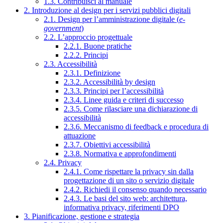
1.3. Contribuisci al manuale
2. Introduzione al design per i servizi pubblici digitali
2.1. Design per l’amministrazione digitale (
e-
government
)
2.2. L’approccio progettuale
2.2.1. Buone pratiche
2.2.2. Principi
2.3. Accessibilità
2.3.1. Definizione
2.3.2. Accessibilità by design
2.3.3. Principi per l’accessibilità
2.3.4. Linee guida e criteri di successo
2.3.5. Come rilasciare una dichiarazione di
accessibilità
2.3.6. Meccanismo di feedback e procedura di
attuazione
2.3.7. Obiettivi accessibilità
2.3.8. Normativa e approfondimenti
2.4. Privacy
2.4.1. Come rispettare la privacy sin dalla
progettazione di un sito o servizio digitale
2.4.2. Richiedi il consenso quando necessario
2.4.3. Le basi del sito web: architettura,
informativa privacy, riferimenti DPO
3. Pianificazione, gestione e strategia