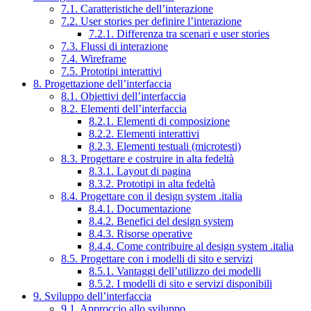
7.1. Caratteristiche dell’interazione
7.2. User stories per definire l’interazione
7.2.1. Differenza tra scenari e user stories
7.3. Flussi di interazione
7.4. Wireframe
7.5. Prototipi interattivi
8. Progettazione dell’interfaccia
8.1. Obiettivi dell’interfaccia
8.2. Elementi dell’interfaccia
8.2.1. Elementi di composizione
8.2.2. Elementi interattivi
8.2.3. Elementi testuali (microtesti)
8.3. Progettare e costruire in alta fedeltà
8.3.1. Layout di pagina
8.3.2. Prototipi in alta fedeltà
8.4. Progettare con il design system .italia
8.4.1. Documentazione
8.4.2. Benefici del design system
8.4.3. Risorse operative
8.4.4. Come contribuire al design system .italia
8.5. Progettare con i modelli di sito e servizi
8.5.1. Vantaggi dell’utilizzo dei modelli
8.5.2. I modelli di sito e servizi disponibili
9. Sviluppo dell’interfaccia
9.1. Approccio allo sviluppo