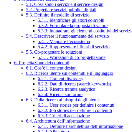
5.1. Cosa sono i servizi e il service design
5.2. Progettare servizi pubblici digitali
5.3. Definire il modello di servizio
5.3.1. Identificare gli attori coinvolti
5.3.2. Formulare la proposta di valore
5.3.3. Inquadrare gli elementi costitutivi del serviz
5.4. Descrivere il funzionamento del servizio
5.4.1. Mappare l’ecosistema
5.4.2. Rappresentare i flussi di servizio
5.5. Co-progettare le soluzioni
5.5.1. Workshop di co-progettazione
6. Progettazione dei contenuti
6.1. Cos’è il content design
6.2. Ricerca utente sui contenuti e il linguaggio
6.2.1. Content discovery
6.2.2. Dati di ricerca (search keywords)
6.2.3. Ricerca tramite analytics
6.2.4. Ricerca sui forum
6.3. Dalla ricerca ai bisogni degli utenti
6.3.1. User stories per definire i contenuti
6.3.2. Job stories per definire i contenuti
6.3.3. Criteri di accettazione
6.4. Architettura dell’informazione
6.4.1. Definire l’architettura dell’informazione
6.4.2. Alberatura