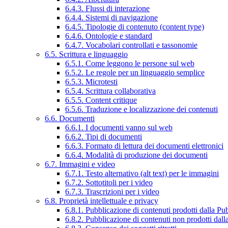
6.4.3. Flussi di interazione
6.4.4. Sistemi di navigazione
6.4.5. Tipologie di contenuto (content type)
6.4.6. Ontologie e standard
6.4.7. Vocabolari controllati e tassonomie
6.5. Scrittura e linguaggio
6.5.1. Come leggono le persone sul web
6.5.2. Le regole per un linguaggio semplice
6.5.3. Microtesti
6.5.4. Scrittura collaborativa
6.5.5. Content critique
6.5.6. Traduzione e localizzazione dei contenuti
6.6. Documenti
6.6.1. I documenti vanno sul web
6.6.2. Tipi di documenti
6.6.3. Formato di lettura dei documenti elettronici
6.6.4. Modalità di produzione dei documenti
6.7. Immagini e video
6.7.1. Testo alternativo (alt text) per le immagini
6.7.2. Sottotitoli per i video
6.7.3. Trascrizioni per i video
6.8. Proprietà intellettuale e privacy
6.8.1. Pubblicazione di contenuti prodotti dalla P
6.8.2. Pubblicazione di contenuti non prodotti dal