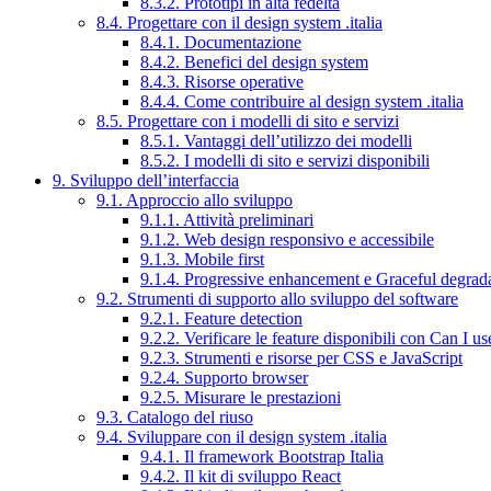
8.3.2. Prototipi in alta fedeltà
8.4. Progettare con il design system .italia
8.4.1. Documentazione
8.4.2. Benefici del design system
8.4.3. Risorse operative
8.4.4. Come contribuire al design system .italia
8.5. Progettare con i modelli di sito e servizi
8.5.1. Vantaggi dell’utilizzo dei modelli
8.5.2. I modelli di sito e servizi disponibili
9. Sviluppo dell’interfaccia
9.1. Approccio allo sviluppo
9.1.1. Attività preliminari
9.1.2. Web design responsivo e accessibile
9.1.3. Mobile first
9.1.4. Progressive enhancement e Graceful degrad
9.2. Strumenti di supporto allo sviluppo del software
9.2.1. Feature detection
9.2.2. Verificare le feature disponibili con Can I us
9.2.3. Strumenti e risorse per CSS e JavaScript
9.2.4. Supporto browser
9.2.5. Misurare le prestazioni
9.3. Catalogo del riuso
9.4. Sviluppare con il design system .italia
9.4.1. Il framework Bootstrap Italia
9.4.2. Il kit di sviluppo React