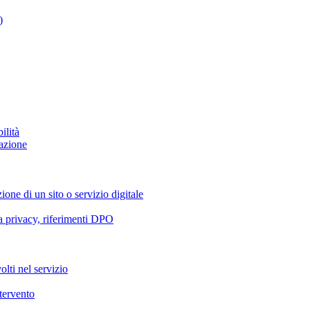
)
ilità
azione
ione di un sito o servizio digitale
va privacy, riferimenti DPO
olti nel servizio
ntervento