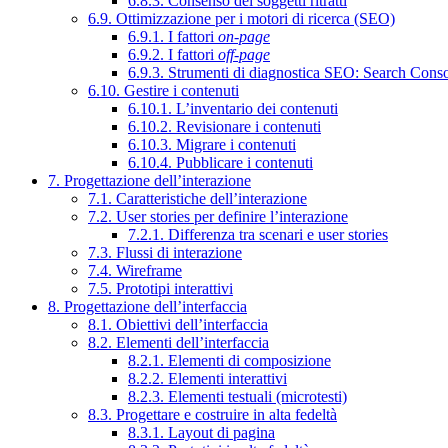
6.8.3. Consenso dei soggetti ritratti
6.9. Ottimizzazione per i motori di ricerca (SEO)
6.9.1. I fattori
on-page
6.9.2. I fattori
off-page
6.9.3. Strumenti di diagnostica SEO: Search Cons
6.10. Gestire i contenuti
6.10.1. L’inventario dei contenuti
6.10.2. Revisionare i contenuti
6.10.3. Migrare i contenuti
6.10.4. Pubblicare i contenuti
7. Progettazione dell’interazione
7.1. Caratteristiche dell’interazione
7.2. User stories per definire l’interazione
7.2.1. Differenza tra scenari e user stories
7.3. Flussi di interazione
7.4. Wireframe
7.5. Prototipi interattivi
8. Progettazione dell’interfaccia
8.1. Obiettivi dell’interfaccia
8.2. Elementi dell’interfaccia
8.2.1. Elementi di composizione
8.2.2. Elementi interattivi
8.2.3. Elementi testuali (microtesti)
8.3. Progettare e costruire in alta fedeltà
8.3.1. Layout di pagina