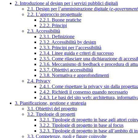
2. Introduzione al design per i servizi pubblici digitali
2.1. Design per l’amministrazione digitale (
e-government
2.2. L’approccio progettuale
2.2.1. Buone pratiche
2.2.2. Principi
2.3. Accessibilità
2.3.1. Definizione
2.3.2. Accessibilità by design
2.3.3. Principi per l’accessibilità
2.3.4. Linee guida e criteri di successo
2.3.5. Come rilasciare una dichiarazione di accessib
2.3.6. Meccanismo di feedback e procedura di attu
2.3.7. Obiettivi accessibilità
2.3.8. Normativa e approfondimenti
2.4. Privacy
2.4.1. Come rispettare la privacy sin dalla progettaz
2.4.2. Richiedi il consenso quando necessario
2.4.3. Le basi del sito web: architettura, informati
3. Pianificazione, gestione e strategia
3.1. Obiettivi del progetto
3.2. Tipologie di progetti
3.2.1. Tipologie di progetto in base agli attori coinv
3.2.2. Tipologie di progetto in base al focus
3.2.3. Tipologie di progetto in base all’ambito di i
3.3. Competenze, ruoli e figure coinvolte