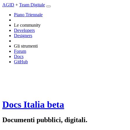
AGID
+
Team Digitale
Piano Triennale
Le community
Developers
Designers
Gli strumenti
Forum
Docs
GitHub
Docs Italia
beta
Documenti pubblici, digitali.