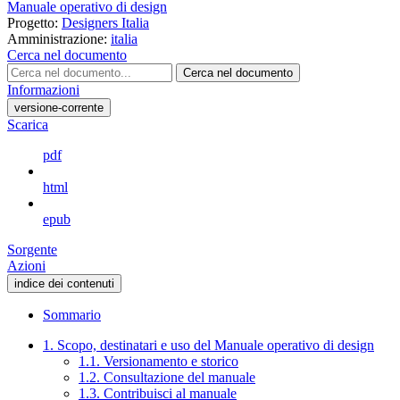
Manuale operativo di design
Progetto:
Designers Italia
Amministrazione:
italia
Cerca nel documento
Cerca nel documento
Informazioni
versione-corrente
Scarica
pdf
html
epub
Sorgente
Azioni
indice dei contenuti
Sommario
1. Scopo, destinatari e uso del Manuale operativo di design
1.1. Versionamento e storico
1.2. Consultazione del manuale
1.3. Contribuisci al manuale