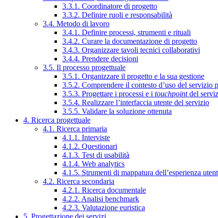
3.3.1. Coordinatore di progetto
3.3.2. Definire ruoli e responsabilità
3.4. Metodo di lavoro
3.4.1. Definire processi, strumenti e rituali
3.4.2. Curare la documentazione di progetto
3.4.3. Organizzare tavoli tecnici collaborativi
3.4.4. Prendere decisioni
3.5. Il processo progettuale
3.5.1. Organizzare il progetto e la sua gestione
3.5.2. Comprendere il contesto d’uso del servizio 
3.5.3. Progettare i processi e i
touchpoint
del servi
3.5.4. Realizzare l’interfaccia utente del servizio
3.5.5. Validare la soluzione ottenuta
4. Ricerca progettuale
4.1. Ricerca primaria
4.1.1. Interviste
4.1.2. Questionari
4.1.3. Test di usabilità
4.1.4. Web analytics
4.1.5. Strumenti di mappatura dell’esperienza uten
4.2. Ricerca secondaria
4.2.1. Ricerca documentale
4.2.2. Analisi benchmark
4.2.3. Valutazione euristica
5. Progettazione dei servizi