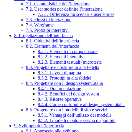
7.1. Caratteristiche dell’interazione
7.2. User stories per definire l’interazione
7.2.1. Differenza tra scenari e user stories
7.3. Flussi di interazione
7.4. Wireframe
7.5. Prototipi interattivi
8. Progettazione dell’interfaccia
8.1. Obiettivi dell’interfaccia
8.2. Elementi dell’interfaccia
8.2.1. Elementi di composizione
8.2.2. Elementi interattivi
8.2.3. Elementi testuali (microtesti)
8.3. Progettare e costruire in alta fedeltà
8.3.1. Layout di pagina
8.3.2. Prototipi in alta fedeltà
8.4. Progettare con il design system .italia
8.4.1. Documentazione
8.4.2. Benefici del design system
8.4.3. Risorse operative
8.4.4. Come contribuire al design system .italia
8.5. Progettare con i modelli di sito e servizi
8.5.1. Vantaggi dell’utilizzo dei modelli
8.5.2. I modelli di sito e servizi disponibili
9. Sviluppo dell’interfaccia
9.1. Approccio allo sviluppo