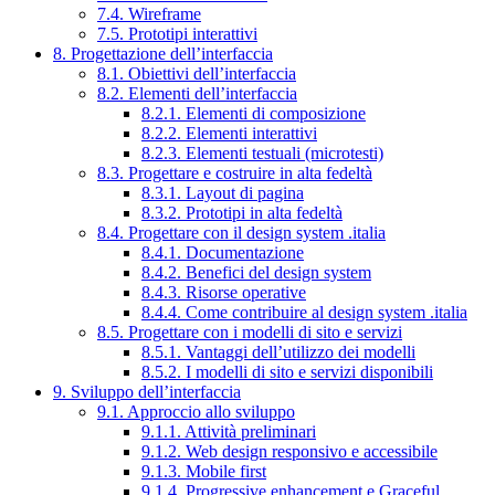
7.4. Wireframe
7.5. Prototipi interattivi
8. Progettazione dell’interfaccia
8.1. Obiettivi dell’interfaccia
8.2. Elementi dell’interfaccia
8.2.1. Elementi di composizione
8.2.2. Elementi interattivi
8.2.3. Elementi testuali (microtesti)
8.3. Progettare e costruire in alta fedeltà
8.3.1. Layout di pagina
8.3.2. Prototipi in alta fedeltà
8.4. Progettare con il design system .italia
8.4.1. Documentazione
8.4.2. Benefici del design system
8.4.3. Risorse operative
8.4.4. Come contribuire al design system .italia
8.5. Progettare con i modelli di sito e servizi
8.5.1. Vantaggi dell’utilizzo dei modelli
8.5.2. I modelli di sito e servizi disponibili
9. Sviluppo dell’interfaccia
9.1. Approccio allo sviluppo
9.1.1. Attività preliminari
9.1.2. Web design responsivo e accessibile
9.1.3. Mobile first
9.1.4. Progressive enhancement e Graceful