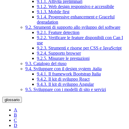
9.1.1. Attività preliminari
9.1.2. Web design responsivo e accessibile
9.1.3. Mobile first
9.1.4. Progressive enhancement e Graceful
degradation
9.2. Strumenti di supporto allo sviluppo del software
9.2.1. Feature detection
9.2.2. Verificare le feature disponibili con Can I
use
9.2.3. Strumenti e risorse per CSS e JavaScript
9.2.4. Supporto browser
9.2.5. Misurare le prestazioni
9.3. Catalogo del riuso
9.4. Sviluppare con il design system .italia
9.4.1. Il framework Bootstrap Italia
9.4.2. Il kit di sviluppo React
9.4.3. Il kit di sviluppo Angular
9.5. Sviluppare con i modelli di sito e servizi
glossario
A
B
C
D