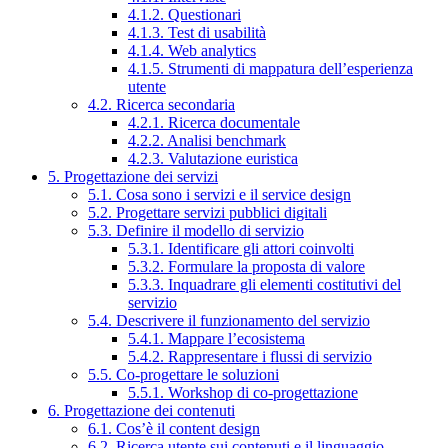
4.1.2. Questionari
4.1.3. Test di usabilità
4.1.4. Web analytics
4.1.5. Strumenti di mappatura dell’esperienza
utente
4.2. Ricerca secondaria
4.2.1. Ricerca documentale
4.2.2. Analisi benchmark
4.2.3. Valutazione euristica
5. Progettazione dei servizi
5.1. Cosa sono i servizi e il service design
5.2. Progettare servizi pubblici digitali
5.3. Definire il modello di servizio
5.3.1. Identificare gli attori coinvolti
5.3.2. Formulare la proposta di valore
5.3.3. Inquadrare gli elementi costitutivi del
servizio
5.4. Descrivere il funzionamento del servizio
5.4.1. Mappare l’ecosistema
5.4.2. Rappresentare i flussi di servizio
5.5. Co-progettare le soluzioni
5.5.1. Workshop di co-progettazione
6. Progettazione dei contenuti
6.1. Cos’è il content design
6.2. Ricerca utente sui contenuti e il linguaggio