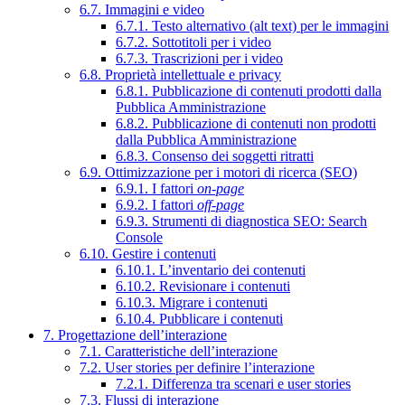
6.7. Immagini e video
6.7.1. Testo alternativo (alt text) per le immagini
6.7.2. Sottotitoli per i video
6.7.3. Trascrizioni per i video
6.8. Proprietà intellettuale e privacy
6.8.1. Pubblicazione di contenuti prodotti dalla
Pubblica Amministrazione
6.8.2. Pubblicazione di contenuti non prodotti
dalla Pubblica Amministrazione
6.8.3. Consenso dei soggetti ritratti
6.9. Ottimizzazione per i motori di ricerca (SEO)
6.9.1. I fattori
on-page
6.9.2. I fattori
off-page
6.9.3. Strumenti di diagnostica SEO: Search
Console
6.10. Gestire i contenuti
6.10.1. L’inventario dei contenuti
6.10.2. Revisionare i contenuti
6.10.3. Migrare i contenuti
6.10.4. Pubblicare i contenuti
7. Progettazione dell’interazione
7.1. Caratteristiche dell’interazione
7.2. User stories per definire l’interazione
7.2.1. Differenza tra scenari e user stories
7.3. Flussi di interazione