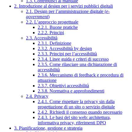
1.3. Contribuisci al manuale
2. Introduzione al design per i servizi pubblici digitali
2.1. Design per l’amministrazione digitale (
e-
government
)
2.2. L’approccio progettuale
2.2.1. Buone pratiche
2.2.2. Principi
2.3. Accessibilità
2.3.1. Definizione
2.3.2. Accessibilità by design
2.3.3. Principi per l’accessibilità
2.3.4. Linee guida e criteri di successo
2.3.5. Come rilasciare una dichiarazione di
accessibilità
2.3.6. Meccanismo di feedback e procedura di
attuazione
2.3.7. Obiettivi accessibilità
2.3.8. Normativa e approfondimenti
2.4. Privacy
2.4.1. Come rispettare la privacy sin dalla
progettazione di un sito o servizio digitale
2.4.2. Richiedi il consenso quando necessario
2.4.3. Le basi del sito web: architettura,
informativa privacy, riferimenti DPO
3. Pianificazione, gestione e strategia