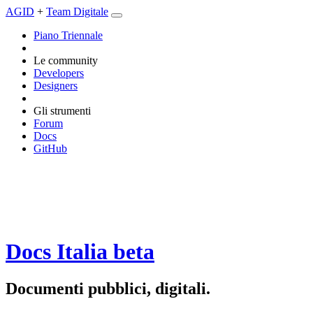
AGID
+
Team Digitale
Piano Triennale
Le community
Developers
Designers
Gli strumenti
Forum
Docs
GitHub
Docs Italia
beta
Documenti pubblici, digitali.