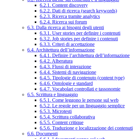
6.2.1. Content discovery
6.2.2. Dati di ricerca (search keywords)
6.2.3. Ricerca tramite analytics
6.2.4. Ricerca sui forum
6.3. Dalla ricerca ai bisogni degli utenti
6.3.1. User stories per definire i contenuti
6.3.2. Job stories per definire i contenuti
6.3.3. Criteri di accettazione
6.4. Architettura dell’informazione
6.4.1. Definire l’architettura dell’informazione
6.4.2. Alberatura
6.4.3. Flussi di interazione
6.4.4. Sistemi di navigazione
6.4.5. Tipologie di contenuto (content type)
6.4.6. Ontologie e standard
6.4.7. Vocabolari controllati e tassonomie
6.5. Scrittura e linguaggio
6.5.1. Come leggono le persone sul web
6.5.2. Le regole per un linguaggio semplice
6.5.3. Microtesti
6.5.4. Scrittura collaborativa
6.5.5. Content critique
6.5.6. Traduzione e localizzazione dei contenuti
6.6. Documenti