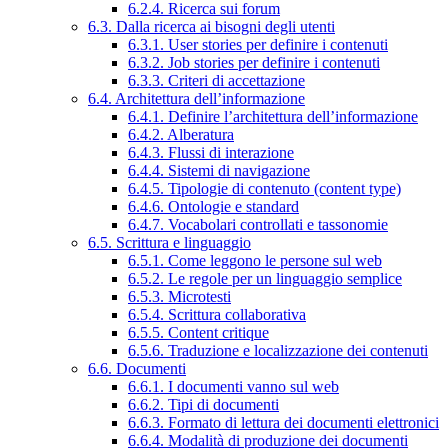
6.2.4. Ricerca sui forum
6.3. Dalla ricerca ai bisogni degli utenti
6.3.1. User stories per definire i contenuti
6.3.2. Job stories per definire i contenuti
6.3.3. Criteri di accettazione
6.4. Architettura dell’informazione
6.4.1. Definire l’architettura dell’informazione
6.4.2. Alberatura
6.4.3. Flussi di interazione
6.4.4. Sistemi di navigazione
6.4.5. Tipologie di contenuto (content type)
6.4.6. Ontologie e standard
6.4.7. Vocabolari controllati e tassonomie
6.5. Scrittura e linguaggio
6.5.1. Come leggono le persone sul web
6.5.2. Le regole per un linguaggio semplice
6.5.3. Microtesti
6.5.4. Scrittura collaborativa
6.5.5. Content critique
6.5.6. Traduzione e localizzazione dei contenuti
6.6. Documenti
6.6.1. I documenti vanno sul web
6.6.2. Tipi di documenti
6.6.3. Formato di lettura dei documenti elettronici
6.6.4. Modalità di produzione dei documenti