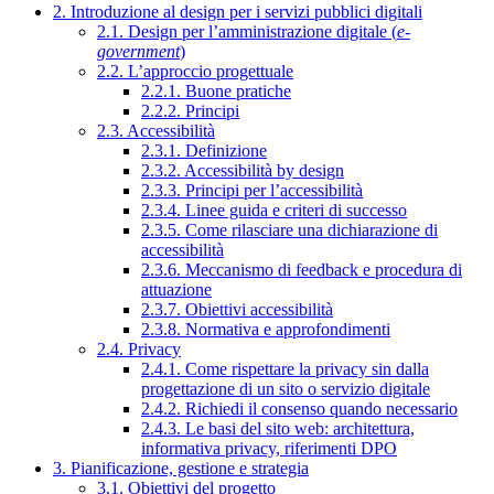
2. Introduzione al design per i servizi pubblici digitali
2.1. Design per l’amministrazione digitale (
e-
government
)
2.2. L’approccio progettuale
2.2.1. Buone pratiche
2.2.2. Principi
2.3. Accessibilità
2.3.1. Definizione
2.3.2. Accessibilità by design
2.3.3. Principi per l’accessibilità
2.3.4. Linee guida e criteri di successo
2.3.5. Come rilasciare una dichiarazione di
accessibilità
2.3.6. Meccanismo di feedback e procedura di
attuazione
2.3.7. Obiettivi accessibilità
2.3.8. Normativa e approfondimenti
2.4. Privacy
2.4.1. Come rispettare la privacy sin dalla
progettazione di un sito o servizio digitale
2.4.2. Richiedi il consenso quando necessario
2.4.3. Le basi del sito web: architettura,
informativa privacy, riferimenti DPO
3. Pianificazione, gestione e strategia
3.1. Obiettivi del progetto