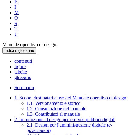
E
I
M
O
S
T
U
Manuale operativo di design
indici e glossario
contenuti
figure
tabelle
glossario
Sommario
1. Scopo, destinatari e uso del Manuale operativo di design
1.1. Versionamento e storico
1.2. Consultazione del manuale
1.3. Contribuisci al manuale
2. Introduzione al design per i servizi pubblici digitali
2.1. Design per l’amministrazione digitale (
e-
government
)