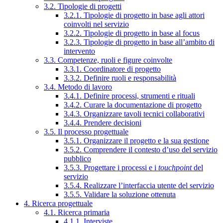
3.2. Tipologie di progetti
3.2.1. Tipologie di progetto in base agli attori
coinvolti nel servizio
3.2.2. Tipologie di progetto in base al focus
3.2.3. Tipologie di progetto in base all’ambito di
intervento
3.3. Competenze, ruoli e figure coinvolte
3.3.1. Coordinatore di progetto
3.3.2. Definire ruoli e responsabilità
3.4. Metodo di lavoro
3.4.1. Definire processi, strumenti e rituali
3.4.2. Curare la documentazione di progetto
3.4.3. Organizzare tavoli tecnici collaborativi
3.4.4. Prendere decisioni
3.5. Il processo progettuale
3.5.1. Organizzare il progetto e la sua gestione
3.5.2. Comprendere il contesto d’uso del servizio
pubblico
3.5.3. Progettare i processi e i
touchpoint
del
servizio
3.5.4. Realizzare l’interfaccia utente del servizio
3.5.5. Validare la soluzione ottenuta
4. Ricerca progettuale
4.1. Ricerca primaria
4.1.1. Interviste