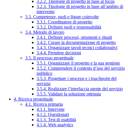
3.2.2. Tipologie di progetto in base al focus
3.2.3. Tipologie di progetto in base all’ambito di
intervento
3.3. Competenze, ruoli e figure coinvolte
3.3.1. Coordinatore di progetto
3.3.2. Definire ruoli e responsabilità
3.4. Metodo di lavoro
3.4.1. Definire processi, strumenti e rituali
3.4.2. Curare la documentazione di progetto
3.4.3. Organizzare tavoli tecnici collaborativi
3.4.4. Prendere decisioni
3.5. Il processo progettuale
3.5.1. Organizzare il progetto e la sua gestione
3.5.2. Comprendere il contesto d’uso del servizio
pubblico
3.5.3. Progettare i processi e i
touchpoint
del
servizio
3.5.4. Realizzare l’interfaccia utente del servizio
3.5.5. Validare la soluzione ottenuta
4. Ricerca progettuale
4.1. Ricerca primaria
4.1.1. Interviste
4.1.2. Questionari
4.1.3. Test di usabilità
4.1.4. Web analytics