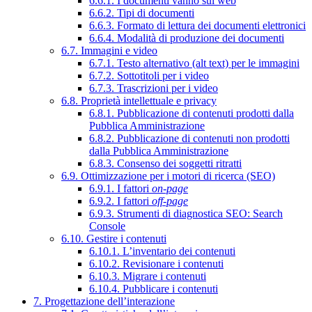
6.6.1. I documenti vanno sul web
6.6.2. Tipi di documenti
6.6.3. Formato di lettura dei documenti elettronici
6.6.4. Modalità di produzione dei documenti
6.7. Immagini e video
6.7.1. Testo alternativo (alt text) per le immagini
6.7.2. Sottotitoli per i video
6.7.3. Trascrizioni per i video
6.8. Proprietà intellettuale e privacy
6.8.1. Pubblicazione di contenuti prodotti dalla
Pubblica Amministrazione
6.8.2. Pubblicazione di contenuti non prodotti
dalla Pubblica Amministrazione
6.8.3. Consenso dei soggetti ritratti
6.9. Ottimizzazione per i motori di ricerca (SEO)
6.9.1. I fattori
on-page
6.9.2. I fattori
off-page
6.9.3. Strumenti di diagnostica SEO: Search
Console
6.10. Gestire i contenuti
6.10.1. L’inventario dei contenuti
6.10.2. Revisionare i contenuti
6.10.3. Migrare i contenuti
6.10.4. Pubblicare i contenuti
7. Progettazione dell’interazione