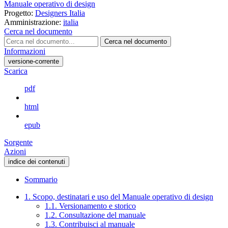
Manuale operativo di design
Progetto:
Designers Italia
Amministrazione:
italia
Cerca nel documento
Cerca nel documento
Informazioni
versione-corrente
Scarica
pdf
html
epub
Sorgente
Azioni
indice dei contenuti
Sommario
1. Scopo, destinatari e uso del Manuale operativo di design
1.1. Versionamento e storico
1.2. Consultazione del manuale
1.3. Contribuisci al manuale