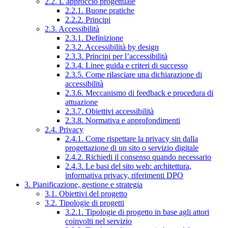
2.2. L’approccio progettuale
2.2.1. Buone pratiche
2.2.2. Principi
2.3. Accessibilità
2.3.1. Definizione
2.3.2. Accessibilità by design
2.3.3. Principi per l’accessibilità
2.3.4. Linee guida e criteri di successo
2.3.5. Come rilasciare una dichiarazione di
accessibilità
2.3.6. Meccanismo di feedback e procedura di
attuazione
2.3.7. Obiettivi accessibilità
2.3.8. Normativa e approfondimenti
2.4. Privacy
2.4.1. Come rispettare la privacy sin dalla
progettazione di un sito o servizio digitale
2.4.2. Richiedi il consenso quando necessario
2.4.3. Le basi del sito web: architettura,
informativa privacy, riferimenti DPO
3. Pianificazione, gestione e strategia
3.1. Obiettivi del progetto
3.2. Tipologie di progetti
3.2.1. Tipologie di progetto in base agli attori
coinvolti nel servizio