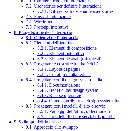
7.1. Caratteristiche dell’interazione
7.2. User stories per definire l’interazione
7.2.1. Differenza tra scenari e user stories
7.3. Flussi di interazione
7.4. Wireframe
7.5. Prototipi interattivi
8. Progettazione dell’interfaccia
8.1. Obiettivi dell’interfaccia
8.2. Elementi dell’interfaccia
8.2.1. Elementi di composizione
8.2.2. Elementi interattivi
8.2.3. Elementi testuali (microtesti)
8.3. Progettare e costruire in alta fedeltà
8.3.1. Layout di pagina
8.3.2. Prototipi in alta fedeltà
8.4. Progettare con il design system .italia
8.4.1. Documentazione
8.4.2. Benefici del design system
8.4.3. Risorse operative
8.4.4. Come contribuire al design system .italia
8.5. Progettare con i modelli di sito e servizi
8.5.1. Vantaggi dell’utilizzo dei modelli
8.5.2. I modelli di sito e servizi disponibili
9. Sviluppo dell’interfaccia
9.1. Approccio allo sviluppo