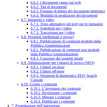
6.6.1. I documenti vanno sul web
6.6.2. Tipi di documenti
6.6.3. Formato di lettura dei documenti elettronici
6.6.4. Modalità di produzione dei documenti
6.7. Immagini e video
6.7.1. Testo alternativo (alt text) per le immagini
6.7.2. Sottotitoli per i video
6.7.3. Trascrizioni per i video
6.8. Proprietà intellettuale e privacy
6.8.1. Pubblicazione di contenuti prodotti dalla
Pubblica Amministrazione
6.8.2. Pubblicazione di contenuti non prodotti
dalla Pubblica Amministrazione
6.8.3. Consenso dei soggetti ritratti
6.9. Ottimizzazione per i motori di ricerca (SEO)
6.9.1. I fattori
on-page
6.9.2. I fattori
off-page
6.9.3. Strumenti di diagnostica SEO: Search
Console
6.10. Gestire i contenuti
6.10.1. L’inventario dei contenuti
6.10.2. Revisionare i contenuti
6.10.3. Migrare i contenuti
6.10.4. Pubblicare i contenuti
7. Progettazione dell’interazione