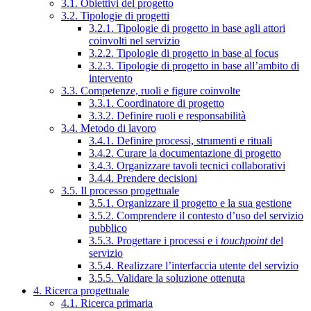
3.1. Obiettivi del progetto
3.2. Tipologie di progetti
3.2.1. Tipologie di progetto in base agli attori
coinvolti nel servizio
3.2.2. Tipologie di progetto in base al focus
3.2.3. Tipologie di progetto in base all’ambito di
intervento
3.3. Competenze, ruoli e figure coinvolte
3.3.1. Coordinatore di progetto
3.3.2. Definire ruoli e responsabilità
3.4. Metodo di lavoro
3.4.1. Definire processi, strumenti e rituali
3.4.2. Curare la documentazione di progetto
3.4.3. Organizzare tavoli tecnici collaborativi
3.4.4. Prendere decisioni
3.5. Il processo progettuale
3.5.1. Organizzare il progetto e la sua gestione
3.5.2. Comprendere il contesto d’uso del servizio
pubblico
3.5.3. Progettare i processi e i
touchpoint
del
servizio
3.5.4. Realizzare l’interfaccia utente del servizio
3.5.5. Validare la soluzione ottenuta
4. Ricerca progettuale
4.1. Ricerca primaria