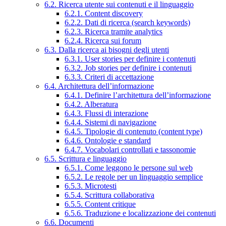
6.2. Ricerca utente sui contenuti e il linguaggio
6.2.1. Content discovery
6.2.2. Dati di ricerca (search keywords)
6.2.3. Ricerca tramite analytics
6.2.4. Ricerca sui forum
6.3. Dalla ricerca ai bisogni degli utenti
6.3.1. User stories per definire i contenuti
6.3.2. Job stories per definire i contenuti
6.3.3. Criteri di accettazione
6.4. Architettura dell’informazione
6.4.1. Definire l’architettura dell’informazione
6.4.2. Alberatura
6.4.3. Flussi di interazione
6.4.4. Sistemi di navigazione
6.4.5. Tipologie di contenuto (content type)
6.4.6. Ontologie e standard
6.4.7. Vocabolari controllati e tassonomie
6.5. Scrittura e linguaggio
6.5.1. Come leggono le persone sul web
6.5.2. Le regole per un linguaggio semplice
6.5.3. Microtesti
6.5.4. Scrittura collaborativa
6.5.5. Content critique
6.5.6. Traduzione e localizzazione dei contenuti
6.6. Documenti