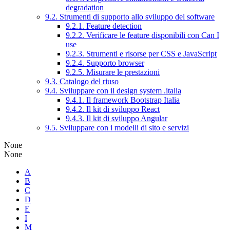
degradation
9.2. Strumenti di supporto allo sviluppo del software
9.2.1. Feature detection
9.2.2. Verificare le feature disponibili con Can I
use
9.2.3. Strumenti e risorse per CSS e JavaScript
9.2.4. Supporto browser
9.2.5. Misurare le prestazioni
9.3. Catalogo del riuso
9.4. Sviluppare con il design system .italia
9.4.1. Il framework Bootstrap Italia
9.4.2. Il kit di sviluppo React
9.4.3. Il kit di sviluppo Angular
9.5. Sviluppare con i modelli di sito e servizi
None
None
A
B
C
D
E
I
M