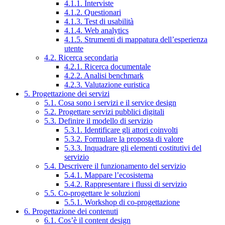
4.1.1. Interviste
4.1.2. Questionari
4.1.3. Test di usabilità
4.1.4. Web analytics
4.1.5. Strumenti di mappatura dell’esperienza
utente
4.2. Ricerca secondaria
4.2.1. Ricerca documentale
4.2.2. Analisi benchmark
4.2.3. Valutazione euristica
5. Progettazione dei servizi
5.1. Cosa sono i servizi e il service design
5.2. Progettare servizi pubblici digitali
5.3. Definire il modello di servizio
5.3.1. Identificare gli attori coinvolti
5.3.2. Formulare la proposta di valore
5.3.3. Inquadrare gli elementi costitutivi del
servizio
5.4. Descrivere il funzionamento del servizio
5.4.1. Mappare l’ecosistema
5.4.2. Rappresentare i flussi di servizio
5.5. Co-progettare le soluzioni
5.5.1. Workshop di co-progettazione
6. Progettazione dei contenuti
6.1. Cos’è il content design