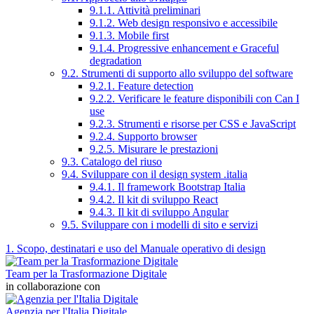
9.1.1. Attività preliminari
9.1.2. Web design responsivo e accessibile
9.1.3. Mobile first
9.1.4. Progressive enhancement e Graceful
degradation
9.2. Strumenti di supporto allo sviluppo del software
9.2.1. Feature detection
9.2.2. Verificare le feature disponibili con Can I
use
9.2.3. Strumenti e risorse per CSS e JavaScript
9.2.4. Supporto browser
9.2.5. Misurare le prestazioni
9.3. Catalogo del riuso
9.4. Sviluppare con il design system .italia
9.4.1. Il framework Bootstrap Italia
9.4.2. Il kit di sviluppo React
9.4.3. Il kit di sviluppo Angular
9.5. Sviluppare con i modelli di sito e servizi
1. Scopo, destinatari e uso del Manuale operativo di design
Team per la Trasformazione Digitale
in collaborazione con
Agenzia per l'Italia Digitale