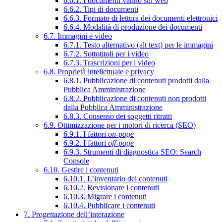
6.6.1. I documenti vanno sul web
6.6.2. Tipi di documenti
6.6.3. Formato di lettura dei documenti elettronici
6.6.4. Modalità di produzione dei documenti
6.7. Immagini e video
6.7.1. Testo alternativo (alt text) per le immagini
6.7.2. Sottotitoli per i video
6.7.3. Trascrizioni per i video
6.8. Proprietà intellettuale e privacy
6.8.1. Pubblicazione di contenuti prodotti dalla
Pubblica Amministrazione
6.8.2. Pubblicazione di contenuti non prodotti
dalla Pubblica Amministrazione
6.8.3. Consenso dei soggetti ritratti
6.9. Ottimizzazione per i motori di ricerca (SEO)
6.9.1. I fattori
on-page
6.9.2. I fattori
off-page
6.9.3. Strumenti di diagnostica SEO: Search
Console
6.10. Gestire i contenuti
6.10.1. L’inventario dei contenuti
6.10.2. Revisionare i contenuti
6.10.3. Migrare i contenuti
6.10.4. Pubblicare i contenuti
7. Progettazione dell’interazione