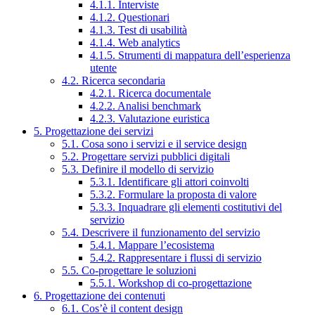
4.1.1. Interviste
4.1.2. Questionari
4.1.3. Test di usabilità
4.1.4. Web analytics
4.1.5. Strumenti di mappatura dell’esperienza
utente
4.2. Ricerca secondaria
4.2.1. Ricerca documentale
4.2.2. Analisi benchmark
4.2.3. Valutazione euristica
5. Progettazione dei servizi
5.1. Cosa sono i servizi e il service design
5.2. Progettare servizi pubblici digitali
5.3. Definire il modello di servizio
5.3.1. Identificare gli attori coinvolti
5.3.2. Formulare la proposta di valore
5.3.3. Inquadrare gli elementi costitutivi del
servizio
5.4. Descrivere il funzionamento del servizio
5.4.1. Mappare l’ecosistema
5.4.2. Rappresentare i flussi di servizio
5.5. Co-progettare le soluzioni
5.5.1. Workshop di co-progettazione
6. Progettazione dei contenuti
6.1. Cos’è il content design