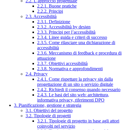
2.2. L’approccio progettuale
2.2.1. Buone pratiche
2.2.2. Principi
2.3. Accessibilità
2.3.1. Definizione
2.3.2. Accessibilità by design
2.3.3. Principi per l’accessibilità
2.3.4. Linee guida e criteri di successo
2.3.5. Come rilasciare una dichiarazione di
accessibilità
2.3.6. Meccanismo di feedback e procedura di
attuazione
2.3.7. Obiettivi accessibilità
2.3.8. Normativa e approfondimenti
2.4. Privacy
2.4.1. Come rispettare la privacy sin dalla
progettazione di un sito o servizio digitale
2.4.2. Richiedi il consenso quando necessario
2.4.3. Le basi del sito web: architettura,
informativa privacy, riferimenti DPO
3. Pianificazione, gestione e strategia
3.1. Obiettivi del progetto
3.2. Tipologie di progetti
3.2.1. Tipologie di progetto in base agli attori
coinvolti nel servizio