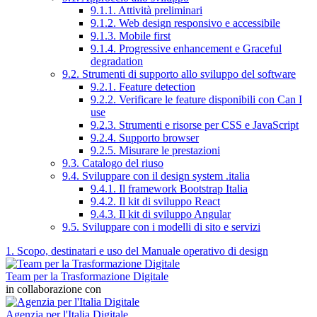
9.1.1. Attività preliminari
9.1.2. Web design responsivo e accessibile
9.1.3. Mobile first
9.1.4. Progressive enhancement e Graceful
degradation
9.2. Strumenti di supporto allo sviluppo del software
9.2.1. Feature detection
9.2.2. Verificare le feature disponibili con Can I
use
9.2.3. Strumenti e risorse per CSS e JavaScript
9.2.4. Supporto browser
9.2.5. Misurare le prestazioni
9.3. Catalogo del riuso
9.4. Sviluppare con il design system .italia
9.4.1. Il framework Bootstrap Italia
9.4.2. Il kit di sviluppo React
9.4.3. Il kit di sviluppo Angular
9.5. Sviluppare con i modelli di sito e servizi
1. Scopo, destinatari e uso del Manuale operativo di design
Team per la Trasformazione Digitale
in collaborazione con
Agenzia per l'Italia Digitale