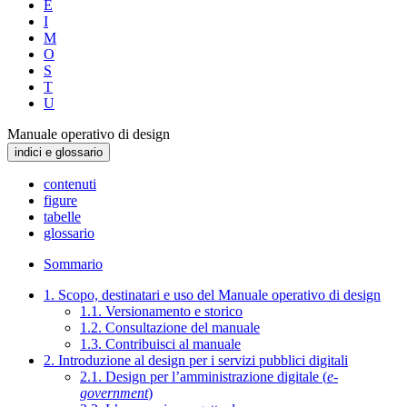
E
I
M
O
S
T
U
Manuale operativo di design
indici e glossario
contenuti
figure
tabelle
glossario
Sommario
1. Scopo, destinatari e uso del Manuale operativo di design
1.1. Versionamento e storico
1.2. Consultazione del manuale
1.3. Contribuisci al manuale
2. Introduzione al design per i servizi pubblici digitali
2.1. Design per l’amministrazione digitale (
e-
government
)