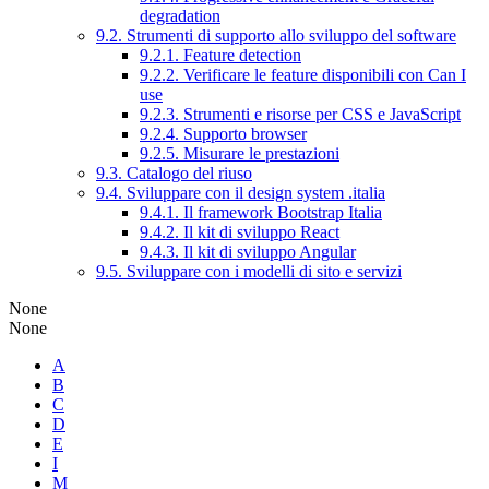
degradation
9.2. Strumenti di supporto allo sviluppo del software
9.2.1. Feature detection
9.2.2. Verificare le feature disponibili con Can I
use
9.2.3. Strumenti e risorse per CSS e JavaScript
9.2.4. Supporto browser
9.2.5. Misurare le prestazioni
9.3. Catalogo del riuso
9.4. Sviluppare con il design system .italia
9.4.1. Il framework Bootstrap Italia
9.4.2. Il kit di sviluppo React
9.4.3. Il kit di sviluppo Angular
9.5. Sviluppare con i modelli di sito e servizi
None
None
A
B
C
D
E
I
M