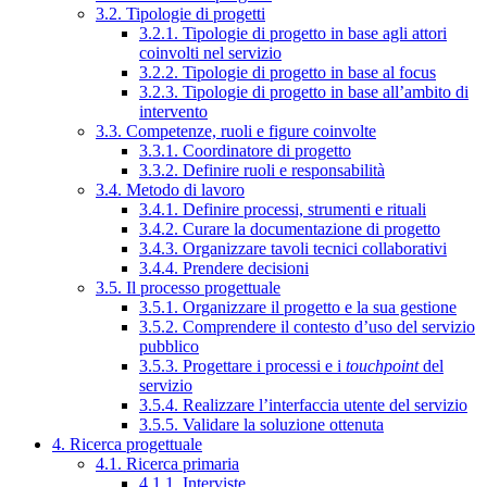
3.2. Tipologie di progetti
3.2.1. Tipologie di progetto in base agli attori
coinvolti nel servizio
3.2.2. Tipologie di progetto in base al focus
3.2.3. Tipologie di progetto in base all’ambito di
intervento
3.3. Competenze, ruoli e figure coinvolte
3.3.1. Coordinatore di progetto
3.3.2. Definire ruoli e responsabilità
3.4. Metodo di lavoro
3.4.1. Definire processi, strumenti e rituali
3.4.2. Curare la documentazione di progetto
3.4.3. Organizzare tavoli tecnici collaborativi
3.4.4. Prendere decisioni
3.5. Il processo progettuale
3.5.1. Organizzare il progetto e la sua gestione
3.5.2. Comprendere il contesto d’uso del servizio
pubblico
3.5.3. Progettare i processi e i
touchpoint
del
servizio
3.5.4. Realizzare l’interfaccia utente del servizio
3.5.5. Validare la soluzione ottenuta
4. Ricerca progettuale
4.1. Ricerca primaria
4.1.1. Interviste