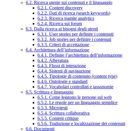
6.2. Ricerca utente sui contenuti e il linguaggio
6.2.1. Content discovery
6.2.2. Dati di ricerca (search keywords)
6.2.3. Ricerca tramite analytics
6.2.4. Ricerca sui forum
6.3. Dalla ricerca ai bisogni degli utenti
6.3.1. User stories per definire i contenuti
6.3.2. Job stories per definire i contenuti
6.3.3. Criteri di accettazione
6.4. Architettura dell’informazione
6.4.1. Definire l’architettura dell’informazione
6.4.2. Alberatura
6.4.3. Flussi di interazione
6.4.4. Sistemi di navigazione
6.4.5. Tipologie di contenuto (content type)
6.4.6. Ontologie e standard
6.4.7. Vocabolari controllati e tassonomie
6.5. Scrittura e linguaggio
6.5.1. Come leggono le persone sul web
6.5.2. Le regole per un linguaggio semplice
6.5.3. Microtesti
6.5.4. Scrittura collaborativa
6.5.5. Content critique
6.5.6. Traduzione e localizzazione dei contenuti
6.6. Documenti