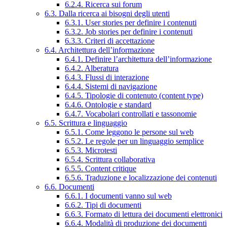
6.2.4. Ricerca sui forum
6.3. Dalla ricerca ai bisogni degli utenti
6.3.1. User stories per definire i contenuti
6.3.2. Job stories per definire i contenuti
6.3.3. Criteri di accettazione
6.4. Architettura dell’informazione
6.4.1. Definire l’architettura dell’informazione
6.4.2. Alberatura
6.4.3. Flussi di interazione
6.4.4. Sistemi di navigazione
6.4.5. Tipologie di contenuto (content type)
6.4.6. Ontologie e standard
6.4.7. Vocabolari controllati e tassonomie
6.5. Scrittura e linguaggio
6.5.1. Come leggono le persone sul web
6.5.2. Le regole per un linguaggio semplice
6.5.3. Microtesti
6.5.4. Scrittura collaborativa
6.5.5. Content critique
6.5.6. Traduzione e localizzazione dei contenuti
6.6. Documenti
6.6.1. I documenti vanno sul web
6.6.2. Tipi di documenti
6.6.3. Formato di lettura dei documenti elettronici
6.6.4. Modalità di produzione dei documenti