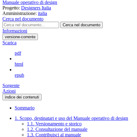
Manuale operativo di design
Progetto:
Designers Italia
Amministrazione:
italia
Cerca nel documento
Cerca nel documento
Informazioni
versione-corrente
Scarica
pdf
html
epub
Sorgente
Azioni
indice dei contenuti
Sommario
1. Scopo, destinatari e uso del Manuale operativo di design
1.1. Versionamento e storico
1.2. Consultazione del manuale
1.3. Contribuisci al manuale