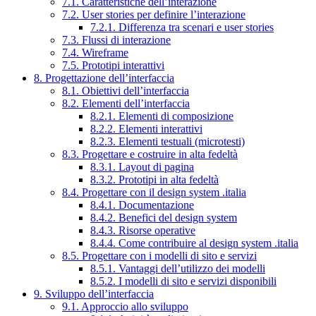
7.1. Caratteristiche dell’interazione
7.2. User stories per definire l’interazione
7.2.1. Differenza tra scenari e user stories
7.3. Flussi di interazione
7.4. Wireframe
7.5. Prototipi interattivi
8. Progettazione dell’interfaccia
8.1. Obiettivi dell’interfaccia
8.2. Elementi dell’interfaccia
8.2.1. Elementi di composizione
8.2.2. Elementi interattivi
8.2.3. Elementi testuali (microtesti)
8.3. Progettare e costruire in alta fedeltà
8.3.1. Layout di pagina
8.3.2. Prototipi in alta fedeltà
8.4. Progettare con il design system .italia
8.4.1. Documentazione
8.4.2. Benefici del design system
8.4.3. Risorse operative
8.4.4. Come contribuire al design system .italia
8.5. Progettare con i modelli di sito e servizi
8.5.1. Vantaggi dell’utilizzo dei modelli
8.5.2. I modelli di sito e servizi disponibili
9. Sviluppo dell’interfaccia
9.1. Approccio allo sviluppo