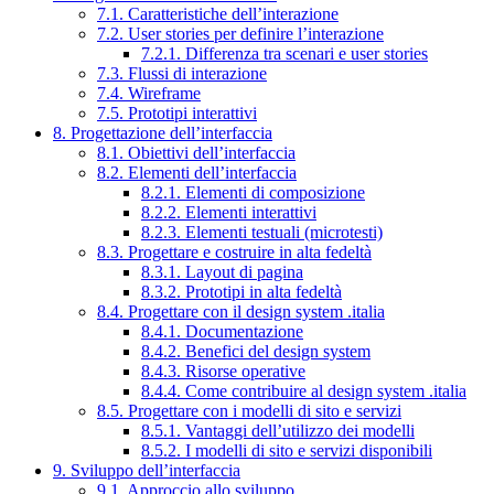
7.1. Caratteristiche dell’interazione
7.2. User stories per definire l’interazione
7.2.1. Differenza tra scenari e user stories
7.3. Flussi di interazione
7.4. Wireframe
7.5. Prototipi interattivi
8. Progettazione dell’interfaccia
8.1. Obiettivi dell’interfaccia
8.2. Elementi dell’interfaccia
8.2.1. Elementi di composizione
8.2.2. Elementi interattivi
8.2.3. Elementi testuali (microtesti)
8.3. Progettare e costruire in alta fedeltà
8.3.1. Layout di pagina
8.3.2. Prototipi in alta fedeltà
8.4. Progettare con il design system .italia
8.4.1. Documentazione
8.4.2. Benefici del design system
8.4.3. Risorse operative
8.4.4. Come contribuire al design system .italia
8.5. Progettare con i modelli di sito e servizi
8.5.1. Vantaggi dell’utilizzo dei modelli
8.5.2. I modelli di sito e servizi disponibili
9. Sviluppo dell’interfaccia
9.1. Approccio allo sviluppo