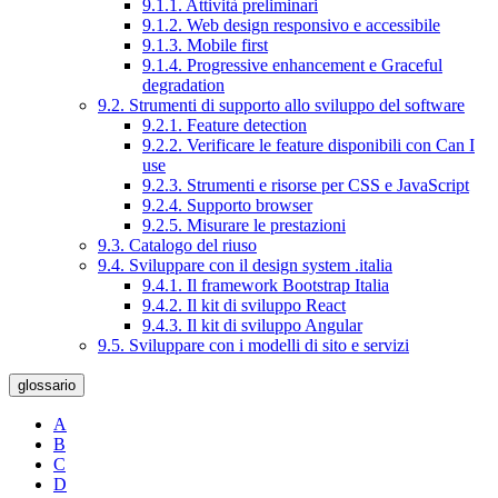
9.1.1. Attività preliminari
9.1.2. Web design responsivo e accessibile
9.1.3. Mobile first
9.1.4. Progressive enhancement e Graceful
degradation
9.2. Strumenti di supporto allo sviluppo del software
9.2.1. Feature detection
9.2.2. Verificare le feature disponibili con Can I
use
9.2.3. Strumenti e risorse per CSS e JavaScript
9.2.4. Supporto browser
9.2.5. Misurare le prestazioni
9.3. Catalogo del riuso
9.4. Sviluppare con il design system .italia
9.4.1. Il framework Bootstrap Italia
9.4.2. Il kit di sviluppo React
9.4.3. Il kit di sviluppo Angular
9.5. Sviluppare con i modelli di sito e servizi
glossario
A
B
C
D