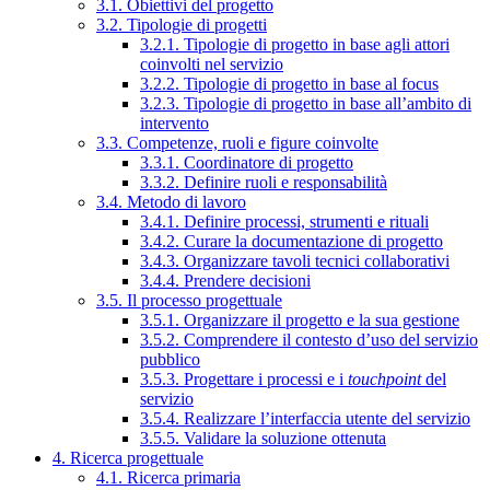
3.1. Obiettivi del progetto
3.2. Tipologie di progetti
3.2.1. Tipologie di progetto in base agli attori
coinvolti nel servizio
3.2.2. Tipologie di progetto in base al focus
3.2.3. Tipologie di progetto in base all’ambito di
intervento
3.3. Competenze, ruoli e figure coinvolte
3.3.1. Coordinatore di progetto
3.3.2. Definire ruoli e responsabilità
3.4. Metodo di lavoro
3.4.1. Definire processi, strumenti e rituali
3.4.2. Curare la documentazione di progetto
3.4.3. Organizzare tavoli tecnici collaborativi
3.4.4. Prendere decisioni
3.5. Il processo progettuale
3.5.1. Organizzare il progetto e la sua gestione
3.5.2. Comprendere il contesto d’uso del servizio
pubblico
3.5.3. Progettare i processi e i
touchpoint
del
servizio
3.5.4. Realizzare l’interfaccia utente del servizio
3.5.5. Validare la soluzione ottenuta
4. Ricerca progettuale
4.1. Ricerca primaria