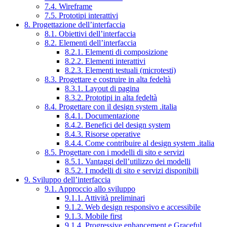
7.4. Wireframe
7.5. Prototipi interattivi
8. Progettazione dell’interfaccia
8.1. Obiettivi dell’interfaccia
8.2. Elementi dell’interfaccia
8.2.1. Elementi di composizione
8.2.2. Elementi interattivi
8.2.3. Elementi testuali (microtesti)
8.3. Progettare e costruire in alta fedeltà
8.3.1. Layout di pagina
8.3.2. Prototipi in alta fedeltà
8.4. Progettare con il design system .italia
8.4.1. Documentazione
8.4.2. Benefici del design system
8.4.3. Risorse operative
8.4.4. Come contribuire al design system .italia
8.5. Progettare con i modelli di sito e servizi
8.5.1. Vantaggi dell’utilizzo dei modelli
8.5.2. I modelli di sito e servizi disponibili
9. Sviluppo dell’interfaccia
9.1. Approccio allo sviluppo
9.1.1. Attività preliminari
9.1.2. Web design responsivo e accessibile
9.1.3. Mobile first
9.1.4. Progressive enhancement e Graceful