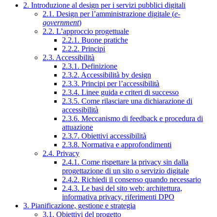
2. Introduzione al design per i servizi pubblici digitali
2.1. Design per l’amministrazione digitale (
e-
government
)
2.2. L’approccio progettuale
2.2.1. Buone pratiche
2.2.2. Principi
2.3. Accessibilità
2.3.1. Definizione
2.3.2. Accessibilità by design
2.3.3. Principi per l’accessibilità
2.3.4. Linee guida e criteri di successo
2.3.5. Come rilasciare una dichiarazione di
accessibilità
2.3.6. Meccanismo di feedback e procedura di
attuazione
2.3.7. Obiettivi accessibilità
2.3.8. Normativa e approfondimenti
2.4. Privacy
2.4.1. Come rispettare la privacy sin dalla
progettazione di un sito o servizio digitale
2.4.2. Richiedi il consenso quando necessario
2.4.3. Le basi del sito web: architettura,
informativa privacy, riferimenti DPO
3. Pianificazione, gestione e strategia
3.1. Obiettivi del progetto