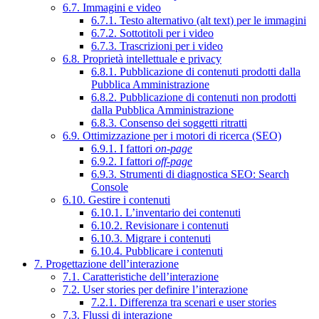
6.7. Immagini e video
6.7.1. Testo alternativo (alt text) per le immagini
6.7.2. Sottotitoli per i video
6.7.3. Trascrizioni per i video
6.8. Proprietà intellettuale e privacy
6.8.1. Pubblicazione di contenuti prodotti dalla
Pubblica Amministrazione
6.8.2. Pubblicazione di contenuti non prodotti
dalla Pubblica Amministrazione
6.8.3. Consenso dei soggetti ritratti
6.9. Ottimizzazione per i motori di ricerca (SEO)
6.9.1. I fattori
on-page
6.9.2. I fattori
off-page
6.9.3. Strumenti di diagnostica SEO: Search
Console
6.10. Gestire i contenuti
6.10.1. L’inventario dei contenuti
6.10.2. Revisionare i contenuti
6.10.3. Migrare i contenuti
6.10.4. Pubblicare i contenuti
7. Progettazione dell’interazione
7.1. Caratteristiche dell’interazione
7.2. User stories per definire l’interazione
7.2.1. Differenza tra scenari e user stories
7.3. Flussi di interazione