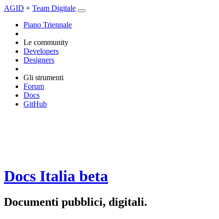
AGID
+
Team Digitale
Piano Triennale
Le community
Developers
Designers
Gli strumenti
Forum
Docs
GitHub
Docs Italia
beta
Documenti pubblici, digitali.