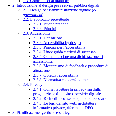
1.3. Contribuisci al manuale
2. Introduzione al design per i servizi pubblici digitali
2.1. Design per l’amministrazione digitale (
e-
government
)
2.2. L’approccio progettuale
2.2.1. Buone pratiche
2.2.2. Principi
2.3. Accessibilità
2.3.1. Definizione
2.3.2. Accessibilità by design
2.3.3. Principi per l’accessibilità
2.3.4. Linee guida e criteri di successo
2.3.5. Come rilasciare una dichiarazione di
accessibilità
2.3.6. Meccanismo di feedback e procedura di
attuazione
2.3.7. Obiettivi accessibilità
2.3.8. Normativa e approfondimenti
2.4. Privacy
2.4.1. Come rispettare la privacy sin dalla
progettazione di un sito o servizio digitale
2.4.2. Richiedi il consenso quando necessario
2.4.3. Le basi del sito web: architettura,
informativa privacy, riferimenti DPO
3. Pianificazione, gestione e strategia