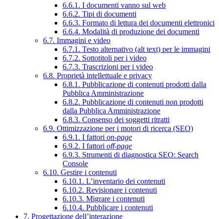
6.6.1. I documenti vanno sul web
6.6.2. Tipi di documenti
6.6.3. Formato di lettura dei documenti elettronici
6.6.4. Modalità di produzione dei documenti
6.7. Immagini e video
6.7.1. Testo alternativo (alt text) per le immagini
6.7.2. Sottotitoli per i video
6.7.3. Trascrizioni per i video
6.8. Proprietà intellettuale e privacy
6.8.1. Pubblicazione di contenuti prodotti dalla
Pubblica Amministrazione
6.8.2. Pubblicazione di contenuti non prodotti
dalla Pubblica Amministrazione
6.8.3. Consenso dei soggetti ritratti
6.9. Ottimizzazione per i motori di ricerca (SEO)
6.9.1. I fattori
on-page
6.9.2. I fattori
off-page
6.9.3. Strumenti di diagnostica SEO: Search
Console
6.10. Gestire i contenuti
6.10.1. L’inventario dei contenuti
6.10.2. Revisionare i contenuti
6.10.3. Migrare i contenuti
6.10.4. Pubblicare i contenuti
7. Progettazione dell’interazione