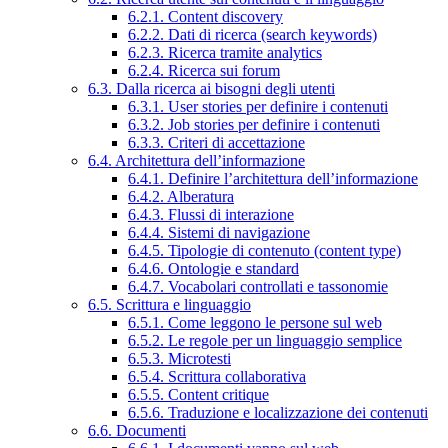
6.2.1. Content discovery
6.2.2. Dati di ricerca (search keywords)
6.2.3. Ricerca tramite analytics
6.2.4. Ricerca sui forum
6.3. Dalla ricerca ai bisogni degli utenti
6.3.1. User stories per definire i contenuti
6.3.2. Job stories per definire i contenuti
6.3.3. Criteri di accettazione
6.4. Architettura dell’informazione
6.4.1. Definire l’architettura dell’informazione
6.4.2. Alberatura
6.4.3. Flussi di interazione
6.4.4. Sistemi di navigazione
6.4.5. Tipologie di contenuto (content type)
6.4.6. Ontologie e standard
6.4.7. Vocabolari controllati e tassonomie
6.5. Scrittura e linguaggio
6.5.1. Come leggono le persone sul web
6.5.2. Le regole per un linguaggio semplice
6.5.3. Microtesti
6.5.4. Scrittura collaborativa
6.5.5. Content critique
6.5.6. Traduzione e localizzazione dei contenuti
6.6. Documenti