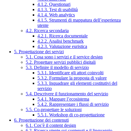
4.1.2. Questionari
4.1.3. Test di usabilità
4.1.4. Web analytics
4.1.5. Strumenti di mappatura dell’esperienza
utente
4.2. Ricerca secondaria
4.2.1. Ricerca documentale
4.2.2. Analisi benchmark
4.2.3. Valutazione euristica
5. Progettazione dei servizi
5.1. Cosa sono i servizi e il service design
5.2. Progettare servizi pubblici digitali
5.3. Definire il modello di servizio
5.3.1. Identificare gli attori coinvolti
5.3.2. Formulare la proposta di valore
5.3.3. Inquadrare gli elementi costitutivi del
servizio
5.4. Descrivere il funzionamento del servizio
5.4.1. Mappare l’ecosistema
5.4.2. Rappresentare i flussi di servizio
5.5. Co-progettare le soluzioni
5.5.1. Workshop di co-progettazione
6. Progettazione dei contenuti
6.1. Cos’è il content design
6.2. Ricerca utente sui contenuti e il linguaggio