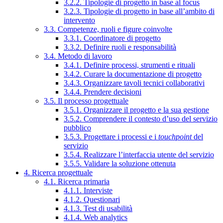
3.2.2. Tipologie di progetto in base al focus
3.2.3. Tipologie di progetto in base all’ambito di
intervento
3.3. Competenze, ruoli e figure coinvolte
3.3.1. Coordinatore di progetto
3.3.2. Definire ruoli e responsabilità
3.4. Metodo di lavoro
3.4.1. Definire processi, strumenti e rituali
3.4.2. Curare la documentazione di progetto
3.4.3. Organizzare tavoli tecnici collaborativi
3.4.4. Prendere decisioni
3.5. Il processo progettuale
3.5.1. Organizzare il progetto e la sua gestione
3.5.2. Comprendere il contesto d’uso del servizio
pubblico
3.5.3. Progettare i processi e i
touchpoint
del
servizio
3.5.4. Realizzare l’interfaccia utente del servizio
3.5.5. Validare la soluzione ottenuta
4. Ricerca progettuale
4.1. Ricerca primaria
4.1.1. Interviste
4.1.2. Questionari
4.1.3. Test di usabilità
4.1.4. Web analytics