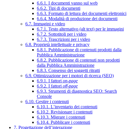
6.6.1. I documenti vanno sul web
6.6.2. Tipi di documenti
6.6.3. Formato di lettura dei documenti elettronici
6.6.4. Modalità di produzione dei documenti
6.7. Immagini e video
6.7.1. Testo alternativo (alt text) per le immagini
6.7.2. Sottotitoli per i video
6.7.3. Trascrizioni per i video
6.8. Proprietà intellettuale e privacy
6.8.1. Pubblicazione di contenuti prodotti dalla
Pubblica Amministrazione
6.8.2. Pubblicazione di contenuti non prodotti
dalla Pubblica Amministrazione
6.8.3. Consenso dei soggetti ritratti
6.9. Ottimizzazione per i motori di ricerca (SEO)
6.9.1. I fattori
on-page
6.9.2. I fattori
off-page
6.9.3. Strumenti di diagnostica SEO: Search
Console
6.10. Gestire i contenuti
6.10.1. L’inventario dei contenuti
6.10.2. Revisionare i contenuti
6.10.3. Migrare i contenuti
6.10.4. Pubblicare i contenuti
7. Progettazione dell’interazione