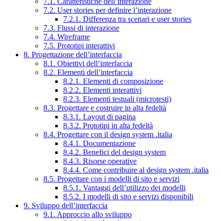
7.1. Caratteristiche dell’interazione
7.2. User stories per definire l’interazione
7.2.1. Differenza tra scenari e user stories
7.3. Flussi di interazione
7.4. Wireframe
7.5. Prototipi interattivi
8. Progettazione dell’interfaccia
8.1. Obiettivi dell’interfaccia
8.2. Elementi dell’interfaccia
8.2.1. Elementi di composizione
8.2.2. Elementi interattivi
8.2.3. Elementi testuali (microtesti)
8.3. Progettare e costruire in alta fedeltà
8.3.1. Layout di pagina
8.3.2. Prototipi in alta fedeltà
8.4. Progettare con il design system .italia
8.4.1. Documentazione
8.4.2. Benefici del design system
8.4.3. Risorse operative
8.4.4. Come contribuire al design system .italia
8.5. Progettare con i modelli di sito e servizi
8.5.1. Vantaggi dell’utilizzo dei modelli
8.5.2. I modelli di sito e servizi disponibili
9. Sviluppo dell’interfaccia
9.1. Approccio allo sviluppo