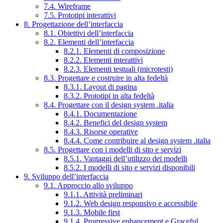
7.4. Wireframe
7.5. Prototipi interattivi
8. Progettazione dell’interfaccia
8.1. Obiettivi dell’interfaccia
8.2. Elementi dell’interfaccia
8.2.1. Elementi di composizione
8.2.2. Elementi interattivi
8.2.3. Elementi testuali (microtesti)
8.3. Progettare e costruire in alta fedeltà
8.3.1. Layout di pagina
8.3.2. Prototipi in alta fedeltà
8.4. Progettare con il design system .italia
8.4.1. Documentazione
8.4.2. Benefici del design system
8.4.3. Risorse operative
8.4.4. Come contribuire al design system .italia
8.5. Progettare con i modelli di sito e servizi
8.5.1. Vantaggi dell’utilizzo dei modelli
8.5.2. I modelli di sito e servizi disponibili
9. Sviluppo dell’interfaccia
9.1. Approccio allo sviluppo
9.1.1. Attività preliminari
9.1.2. Web design responsivo e accessibile
9.1.3. Mobile first
9.1.4. Progressive enhancement e Graceful