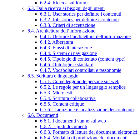
6.2.4. Ricerca sui forum
6.3. Dalla ricerca ai bisogni degli utenti
6.3.1. User stories per definire i contenuti
6.3.2. Job stories per definire i contenuti
6.3.3. Criteri di accettazione
6.4. Architettura dell’informazione
6.4.1. Definire l’architettura dell’informazione
6.4.2. Alberatura
6.4.3. Flussi di interazione
6.4.4. Sistemi di navigazione
6.4.5. Tipologie di contenuto (content type)
6.4.6. Ontologie e standard
6.4.7. Vocabolari controllati e tassonomie
6.5. Scrittura e linguaggio
6.5.1. Come leggono le persone sul web
6.5.2. Le regole per un linguaggio semplice
6.5.3. Microtesti
6.5.4. Scrittura collaborativa
6.5.5. Content critique
6.5.6. Traduzione e localizzazione dei contenuti
6.6. Documenti
6.6.1. I documenti vanno sul web
6.6.2. Tipi di documenti
6.6.3. Formato di lettura dei documenti elettronici
6.6.4. Modalità di produzione dei documenti