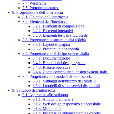
7.4. Wireframe
7.5. Prototipi interattivi
8. Progettazione dell’interfaccia
8.1. Obiettivi dell’interfaccia
8.2. Elementi dell’interfaccia
8.2.1. Elementi di composizione
8.2.2. Elementi interattivi
8.2.3. Elementi testuali (microtesti)
8.3. Progettare e costruire in alta fedeltà
8.3.1. Layout di pagina
8.3.2. Prototipi in alta fedeltà
8.4. Progettare con il design system .italia
8.4.1. Documentazione
8.4.2. Benefici del design system
8.4.3. Risorse operative
8.4.4. Come contribuire al design system .italia
8.5. Progettare con i modelli di sito e servizi
8.5.1. Vantaggi dell’utilizzo dei modelli
8.5.2. I modelli di sito e servizi disponibili
9. Sviluppo dell’interfaccia
9.1. Approccio allo sviluppo
9.1.1. Attività preliminari
9.1.2. Web design responsivo e accessibile
9.1.3. Mobile first
9.1.4. Progressive enhancement e Graceful