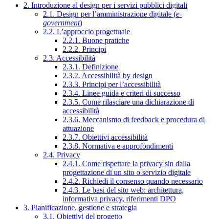
2. Introduzione al design per i servizi pubblici digitali
2.1. Design per l’amministrazione digitale (
e-
government
)
2.2. L’approccio progettuale
2.2.1. Buone pratiche
2.2.2. Principi
2.3. Accessibilità
2.3.1. Definizione
2.3.2. Accessibilità by design
2.3.3. Principi per l’accessibilità
2.3.4. Linee guida e criteri di successo
2.3.5. Come rilasciare una dichiarazione di
accessibilità
2.3.6. Meccanismo di feedback e procedura di
attuazione
2.3.7. Obiettivi accessibilità
2.3.8. Normativa e approfondimenti
2.4. Privacy
2.4.1. Come rispettare la privacy sin dalla
progettazione di un sito o servizio digitale
2.4.2. Richiedi il consenso quando necessario
2.4.3. Le basi del sito web: architettura,
informativa privacy, riferimenti DPO
3. Pianificazione, gestione e strategia
3.1. Obiettivi del progetto