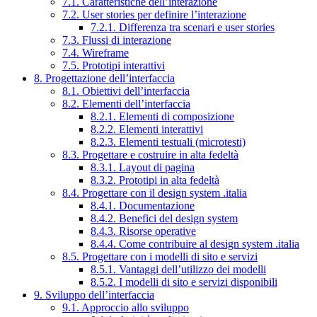
7.1. Caratteristiche dell’interazione
7.2. User stories per definire l’interazione
7.2.1. Differenza tra scenari e user stories
7.3. Flussi di interazione
7.4. Wireframe
7.5. Prototipi interattivi
8. Progettazione dell’interfaccia
8.1. Obiettivi dell’interfaccia
8.2. Elementi dell’interfaccia
8.2.1. Elementi di composizione
8.2.2. Elementi interattivi
8.2.3. Elementi testuali (microtesti)
8.3. Progettare e costruire in alta fedeltà
8.3.1. Layout di pagina
8.3.2. Prototipi in alta fedeltà
8.4. Progettare con il design system .italia
8.4.1. Documentazione
8.4.2. Benefici del design system
8.4.3. Risorse operative
8.4.4. Come contribuire al design system .italia
8.5. Progettare con i modelli di sito e servizi
8.5.1. Vantaggi dell’utilizzo dei modelli
8.5.2. I modelli di sito e servizi disponibili
9. Sviluppo dell’interfaccia
9.1. Approccio allo sviluppo