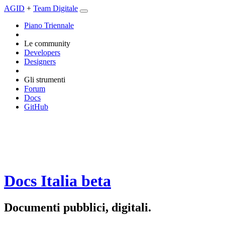
AGID
+
Team Digitale
Piano Triennale
Le community
Developers
Designers
Gli strumenti
Forum
Docs
GitHub
Docs Italia
beta
Documenti pubblici, digitali.