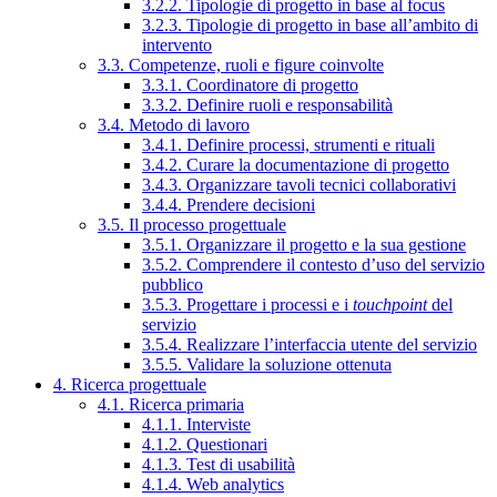
3.2.2. Tipologie di progetto in base al focus
3.2.3. Tipologie di progetto in base all’ambito di
intervento
3.3. Competenze, ruoli e figure coinvolte
3.3.1. Coordinatore di progetto
3.3.2. Definire ruoli e responsabilità
3.4. Metodo di lavoro
3.4.1. Definire processi, strumenti e rituali
3.4.2. Curare la documentazione di progetto
3.4.3. Organizzare tavoli tecnici collaborativi
3.4.4. Prendere decisioni
3.5. Il processo progettuale
3.5.1. Organizzare il progetto e la sua gestione
3.5.2. Comprendere il contesto d’uso del servizio
pubblico
3.5.3. Progettare i processi e i
touchpoint
del
servizio
3.5.4. Realizzare l’interfaccia utente del servizio
3.5.5. Validare la soluzione ottenuta
4. Ricerca progettuale
4.1. Ricerca primaria
4.1.1. Interviste
4.1.2. Questionari
4.1.3. Test di usabilità
4.1.4. Web analytics