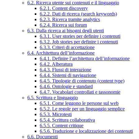
6.2. Ricerca utente sui contenuti e il linguaggio
6.2.1. Content discovery
6.2.2. Dati di ricerca (search keywords)
6.2.3. Ricerca tramite analytics
6.2.4. Ricerca sui forum
6.3. Dalla ricerca ai bisogni degli utenti
6.3.1. User stories per definire i contenuti
6.3.2. Job stories per definire i contenuti
6.3.3. Criteri di accettazione
6.4. Architettura dell’informazione
6.4.1. Definire l’architettura dell’informazione
6.4.2. Alberatura
6.4.3. Flussi di interazione
6.4.4. Sistemi di navigazione
6.4.5. Tipologie di contenuto (content type)
6.4.6. Ontologie e standard
6.4.7. Vocabolari controllati e tassonomie
6.5. Scrittura e linguaggio
6.5.1. Come leggono le persone sul web
6.5.2. Le regole per un linguaggio semplice
6.5.3. Microtesti
6.5.4. Scrittura collaborativa
6.5.5. Content critique
6.5.6. Traduzione e localizzazione dei contenuti
6.6. Documenti