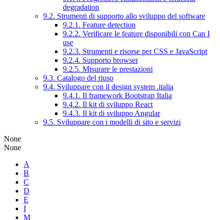
degradation
9.2. Strumenti di supporto allo sviluppo del software
9.2.1. Feature detection
9.2.2. Verificare le feature disponibili con Can I
use
9.2.3. Strumenti e risorse per CSS e JavaScript
9.2.4. Supporto browser
9.2.5. Misurare le prestazioni
9.3. Catalogo del riuso
9.4. Sviluppare con il design system .italia
9.4.1. Il framework Bootstrap Italia
9.4.2. Il kit di sviluppo React
9.4.3. Il kit di sviluppo Angular
9.5. Sviluppare con i modelli di sito e servizi
None
None
A
B
C
D
E
I
M