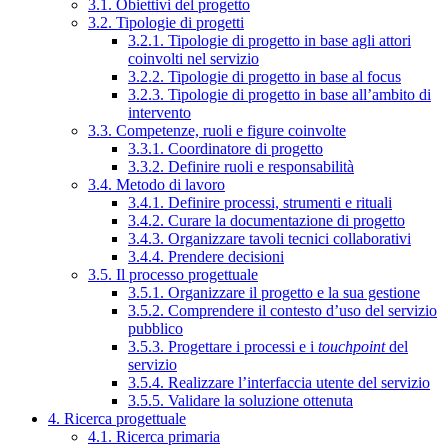
3.1. Obiettivi del progetto
3.2. Tipologie di progetti
3.2.1. Tipologie di progetto in base agli attori
coinvolti nel servizio
3.2.2. Tipologie di progetto in base al focus
3.2.3. Tipologie di progetto in base all’ambito di
intervento
3.3. Competenze, ruoli e figure coinvolte
3.3.1. Coordinatore di progetto
3.3.2. Definire ruoli e responsabilità
3.4. Metodo di lavoro
3.4.1. Definire processi, strumenti e rituali
3.4.2. Curare la documentazione di progetto
3.4.3. Organizzare tavoli tecnici collaborativi
3.4.4. Prendere decisioni
3.5. Il processo progettuale
3.5.1. Organizzare il progetto e la sua gestione
3.5.2. Comprendere il contesto d’uso del servizio
pubblico
3.5.3. Progettare i processi e i
touchpoint
del
servizio
3.5.4. Realizzare l’interfaccia utente del servizio
3.5.5. Validare la soluzione ottenuta
4. Ricerca progettuale
4.1. Ricerca primaria