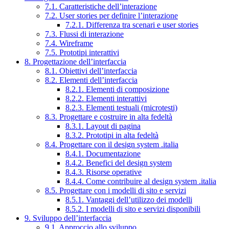
7.1. Caratteristiche dell’interazione
7.2. User stories per definire l’interazione
7.2.1. Differenza tra scenari e user stories
7.3. Flussi di interazione
7.4. Wireframe
7.5. Prototipi interattivi
8. Progettazione dell’interfaccia
8.1. Obiettivi dell’interfaccia
8.2. Elementi dell’interfaccia
8.2.1. Elementi di composizione
8.2.2. Elementi interattivi
8.2.3. Elementi testuali (microtesti)
8.3. Progettare e costruire in alta fedeltà
8.3.1. Layout di pagina
8.3.2. Prototipi in alta fedeltà
8.4. Progettare con il design system .italia
8.4.1. Documentazione
8.4.2. Benefici del design system
8.4.3. Risorse operative
8.4.4. Come contribuire al design system .italia
8.5. Progettare con i modelli di sito e servizi
8.5.1. Vantaggi dell’utilizzo dei modelli
8.5.2. I modelli di sito e servizi disponibili
9. Sviluppo dell’interfaccia
9.1. Approccio allo sviluppo