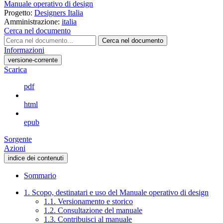
Manuale operativo di design
Progetto:
Designers Italia
Amministrazione:
italia
Cerca nel documento
Cerca nel documento
Informazioni
versione-corrente
Scarica
pdf
html
epub
Sorgente
Azioni
indice dei contenuti
Sommario
1. Scopo, destinatari e uso del Manuale operativo di design
1.1. Versionamento e storico
1.2. Consultazione del manuale
1.3. Contribuisci al manuale