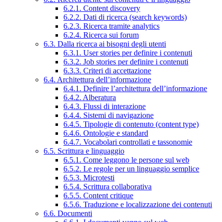
6.2.1. Content discovery
6.2.2. Dati di ricerca (search keywords)
6.2.3. Ricerca tramite analytics
6.2.4. Ricerca sui forum
6.3. Dalla ricerca ai bisogni degli utenti
6.3.1. User stories per definire i contenuti
6.3.2. Job stories per definire i contenuti
6.3.3. Criteri di accettazione
6.4. Architettura dell’informazione
6.4.1. Definire l’architettura dell’informazione
6.4.2. Alberatura
6.4.3. Flussi di interazione
6.4.4. Sistemi di navigazione
6.4.5. Tipologie di contenuto (content type)
6.4.6. Ontologie e standard
6.4.7. Vocabolari controllati e tassonomie
6.5. Scrittura e linguaggio
6.5.1. Come leggono le persone sul web
6.5.2. Le regole per un linguaggio semplice
6.5.3. Microtesti
6.5.4. Scrittura collaborativa
6.5.5. Content critique
6.5.6. Traduzione e localizzazione dei contenuti
6.6. Documenti