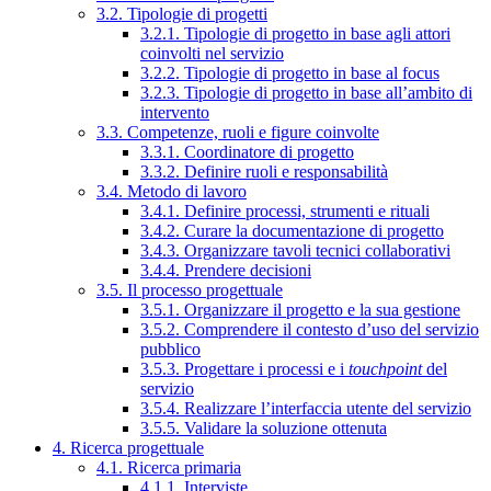
3.2. Tipologie di progetti
3.2.1. Tipologie di progetto in base agli attori
coinvolti nel servizio
3.2.2. Tipologie di progetto in base al focus
3.2.3. Tipologie di progetto in base all’ambito di
intervento
3.3. Competenze, ruoli e figure coinvolte
3.3.1. Coordinatore di progetto
3.3.2. Definire ruoli e responsabilità
3.4. Metodo di lavoro
3.4.1. Definire processi, strumenti e rituali
3.4.2. Curare la documentazione di progetto
3.4.3. Organizzare tavoli tecnici collaborativi
3.4.4. Prendere decisioni
3.5. Il processo progettuale
3.5.1. Organizzare il progetto e la sua gestione
3.5.2. Comprendere il contesto d’uso del servizio
pubblico
3.5.3. Progettare i processi e i
touchpoint
del
servizio
3.5.4. Realizzare l’interfaccia utente del servizio
3.5.5. Validare la soluzione ottenuta
4. Ricerca progettuale
4.1. Ricerca primaria
4.1.1. Interviste