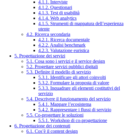
4.1.1. Interviste
4.1.2. Questionari
4.1.3. Test di usabilità
4.1.4. Web analytics
4.1.5. Strumenti di mappatura dell’esperienza
utente
4.2. Ricerca secondaria
4.2.1. Ricerca documentale
4.2.2. Analisi benchmark
4.2.3. Valutazione euristica
5. Progettazione dei servizi
5.1. Cosa sono i servizi e il service design
5.2. Progettare servizi pubblici digitali
5.3. Definire il modello di servizio
5.3.1. Identificare gli attori coinvolti
5.3.2. Formulare la proposta di valore
5.3.3. Inquadrare gli elementi costitutivi del
servizio
5.4. Descrivere il funzionamento del servizio
5.4.1. Mappare l’ecosistema
5.4.2. Rappresentare i flussi di servizio
5.5. Co-progettare le soluzioni
5.5.1. Workshop di co-progettazione
6. Progettazione dei contenuti
6.1. Cos’è il content design