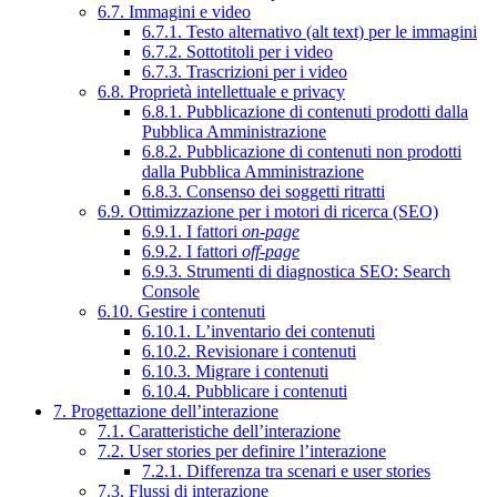
6.7. Immagini e video
6.7.1. Testo alternativo (alt text) per le immagini
6.7.2. Sottotitoli per i video
6.7.3. Trascrizioni per i video
6.8. Proprietà intellettuale e privacy
6.8.1. Pubblicazione di contenuti prodotti dalla
Pubblica Amministrazione
6.8.2. Pubblicazione di contenuti non prodotti
dalla Pubblica Amministrazione
6.8.3. Consenso dei soggetti ritratti
6.9. Ottimizzazione per i motori di ricerca (SEO)
6.9.1. I fattori
on-page
6.9.2. I fattori
off-page
6.9.3. Strumenti di diagnostica SEO: Search
Console
6.10. Gestire i contenuti
6.10.1. L’inventario dei contenuti
6.10.2. Revisionare i contenuti
6.10.3. Migrare i contenuti
6.10.4. Pubblicare i contenuti
7. Progettazione dell’interazione
7.1. Caratteristiche dell’interazione
7.2. User stories per definire l’interazione
7.2.1. Differenza tra scenari e user stories
7.3. Flussi di interazione