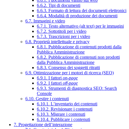
6.6.1. I documenti vanno sul web
6.6.2. Tipi di documenti
6.6.3. Formato di lettura dei documenti elettronici
6.6.4. Modalità di produzione dei documenti
6.7. Immagini e video
6.7.1. Testo alternativo (alt text) per le immagini
6.7.2. Sottotitoli per i video
6.7.3. Trascrizioni per i video
6.8. Proprietà intellettuale e privacy
6.8.1. Pubblicazione di contenuti prodotti dalla
Pubblica Amministrazione
6.8.2. Pubblicazione di contenuti non prodotti
dalla Pubblica Amministrazione
6.8.3. Consenso dei soggetti ritratti
6.9. Ottimizzazione per i motori di ricerca (SEO)
6.9.1. I fattori
on-page
6.9.2. I fattori
off-page
6.9.3. Strumenti di diagnostica SEO: Search
Console
6.10. Gestire i contenuti
6.10.1. L’inventario dei contenuti
6.10.2. Revisionare i contenuti
6.10.3. Migrare i contenuti
6.10.4. Pubblicare i contenuti
7. Progettazione dell’interazione