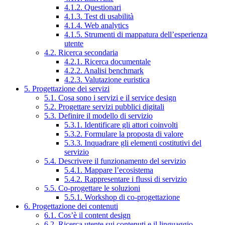
4.1.2. Questionari
4.1.3. Test di usabilità
4.1.4. Web analytics
4.1.5. Strumenti di mappatura dell’esperienza
utente
4.2. Ricerca secondaria
4.2.1. Ricerca documentale
4.2.2. Analisi benchmark
4.2.3. Valutazione euristica
5. Progettazione dei servizi
5.1. Cosa sono i servizi e il service design
5.2. Progettare servizi pubblici digitali
5.3. Definire il modello di servizio
5.3.1. Identificare gli attori coinvolti
5.3.2. Formulare la proposta di valore
5.3.3. Inquadrare gli elementi costitutivi del
servizio
5.4. Descrivere il funzionamento del servizio
5.4.1. Mappare l’ecosistema
5.4.2. Rappresentare i flussi di servizio
5.5. Co-progettare le soluzioni
5.5.1. Workshop di co-progettazione
6. Progettazione dei contenuti
6.1. Cos’è il content design
6.2. Ricerca utente sui contenuti e il linguaggio