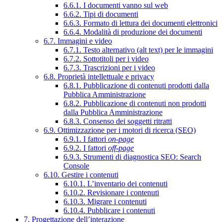
6.6.1. I documenti vanno sul web
6.6.2. Tipi di documenti
6.6.3. Formato di lettura dei documenti elettronici
6.6.4. Modalità di produzione dei documenti
6.7. Immagini e video
6.7.1. Testo alternativo (alt text) per le immagini
6.7.2. Sottotitoli per i video
6.7.3. Trascrizioni per i video
6.8. Proprietà intellettuale e privacy
6.8.1. Pubblicazione di contenuti prodotti dalla
Pubblica Amministrazione
6.8.2. Pubblicazione di contenuti non prodotti
dalla Pubblica Amministrazione
6.8.3. Consenso dei soggetti ritratti
6.9. Ottimizzazione per i motori di ricerca (SEO)
6.9.1. I fattori
on-page
6.9.2. I fattori
off-page
6.9.3. Strumenti di diagnostica SEO: Search
Console
6.10. Gestire i contenuti
6.10.1. L’inventario dei contenuti
6.10.2. Revisionare i contenuti
6.10.3. Migrare i contenuti
6.10.4. Pubblicare i contenuti
7. Progettazione dell’interazione