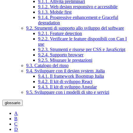
9.1.1. Attività preliminari
9.1.2. Web design responsivo e accessibile
9.1.3. Mobile first
9.1.4. Progressive enhancement e Graceful
degradation
9.2. Strumenti di supporto allo sviluppo del software
9.2.1. Feature detection
9.2.2. Verificare le feature disponibili con Can I
use
9.2.3. Strumenti e risorse per CSS e JavaScript
9.2.4. Supporto browser
9.2.5. Misurare le prestazioni
9.3. Catalogo del riuso
9.4. Sviluppare con il design system .italia
9.4.1. Il framework Bootstrap Italia
9.4.2. Il kit di sviluppo React
9.4.3. Il kit di sviluppo Angular
9.5. Sviluppare con i modelli di sito e servizi
glossario
A
B
C
D