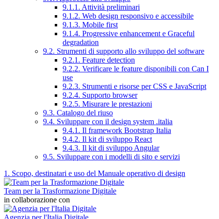
9.1.1. Attività preliminari
9.1.2. Web design responsivo e accessibile
9.1.3. Mobile first
9.1.4. Progressive enhancement e Graceful
degradation
9.2. Strumenti di supporto allo sviluppo del software
9.2.1. Feature detection
9.2.2. Verificare le feature disponibili con Can I
use
9.2.3. Strumenti e risorse per CSS e JavaScript
9.2.4. Supporto browser
9.2.5. Misurare le prestazioni
9.3. Catalogo del riuso
9.4. Sviluppare con il design system .italia
9.4.1. Il framework Bootstrap Italia
9.4.2. Il kit di sviluppo React
9.4.3. Il kit di sviluppo Angular
9.5. Sviluppare con i modelli di sito e servizi
1. Scopo, destinatari e uso del Manuale operativo di design
Team per la Trasformazione Digitale
in collaborazione con
Agenzia per l'Italia Digitale