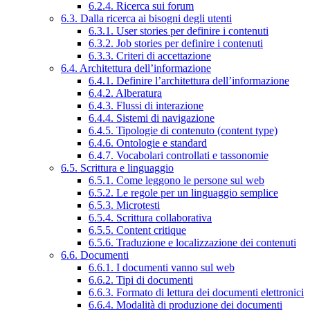
6.2.4. Ricerca sui forum
6.3. Dalla ricerca ai bisogni degli utenti
6.3.1. User stories per definire i contenuti
6.3.2. Job stories per definire i contenuti
6.3.3. Criteri di accettazione
6.4. Architettura dell’informazione
6.4.1. Definire l’architettura dell’informazione
6.4.2. Alberatura
6.4.3. Flussi di interazione
6.4.4. Sistemi di navigazione
6.4.5. Tipologie di contenuto (content type)
6.4.6. Ontologie e standard
6.4.7. Vocabolari controllati e tassonomie
6.5. Scrittura e linguaggio
6.5.1. Come leggono le persone sul web
6.5.2. Le regole per un linguaggio semplice
6.5.3. Microtesti
6.5.4. Scrittura collaborativa
6.5.5. Content critique
6.5.6. Traduzione e localizzazione dei contenuti
6.6. Documenti
6.6.1. I documenti vanno sul web
6.6.2. Tipi di documenti
6.6.3. Formato di lettura dei documenti elettronici
6.6.4. Modalità di produzione dei documenti