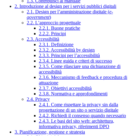
1.3. Contribuisci al manuale
2. Introduzione al design per i servizi pubblici digitali
2.1. Design per l’amministrazione digitale (
e-
government
)
2.2. L’approccio progettuale
2.2.1. Buone pratiche
2.2.2. Principi
2.3. Accessibilità
2.3.1. Definizione
2.3.2. Accessibilità by design
2.3.3. Principi per l’accessibilità
2.3.4. Linee guida e criteri di successo
2.3.5. Come rilasciare una dichiarazione di
accessibilità
2.3.6. Meccanismo di feedback e procedura di
attuazione
2.3.7. Obiettivi accessibilità
2.3.8. Normativa e approfondimenti
2.4. Privacy
2.4.1. Come rispettare la privacy sin dalla
progettazione di un sito o servizio digitale
2.4.2. Richiedi il consenso quando necessario
2.4.3. Le basi del sito web: architettura,
informativa privacy, riferimenti DPO
3. Pianificazione, gestione e strategia