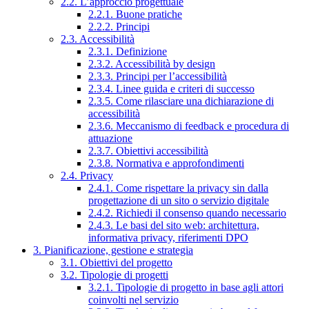
2.2. L’approccio progettuale
2.2.1. Buone pratiche
2.2.2. Principi
2.3. Accessibilità
2.3.1. Definizione
2.3.2. Accessibilità by design
2.3.3. Principi per l’accessibilità
2.3.4. Linee guida e criteri di successo
2.3.5. Come rilasciare una dichiarazione di
accessibilità
2.3.6. Meccanismo di feedback e procedura di
attuazione
2.3.7. Obiettivi accessibilità
2.3.8. Normativa e approfondimenti
2.4. Privacy
2.4.1. Come rispettare la privacy sin dalla
progettazione di un sito o servizio digitale
2.4.2. Richiedi il consenso quando necessario
2.4.3. Le basi del sito web: architettura,
informativa privacy, riferimenti DPO
3. Pianificazione, gestione e strategia
3.1. Obiettivi del progetto
3.2. Tipologie di progetti
3.2.1. Tipologie di progetto in base agli attori
coinvolti nel servizio