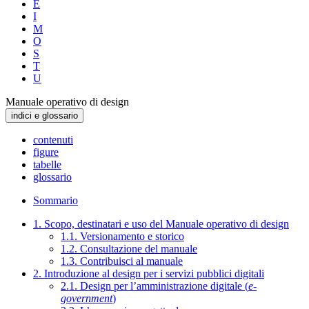
E
I
M
O
S
T
U
Manuale operativo di design
indici e glossario
contenuti
figure
tabelle
glossario
Sommario
1. Scopo, destinatari e uso del Manuale operativo di design
1.1. Versionamento e storico
1.2. Consultazione del manuale
1.3. Contribuisci al manuale
2. Introduzione al design per i servizi pubblici digitali
2.1. Design per l’amministrazione digitale (
e-
government
)