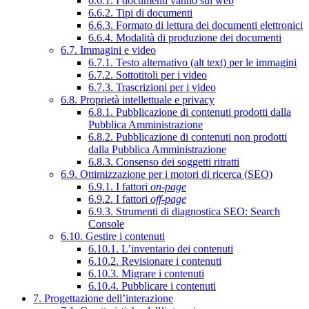
6.6.1. I documenti vanno sul web
6.6.2. Tipi di documenti
6.6.3. Formato di lettura dei documenti elettronici
6.6.4. Modalità di produzione dei documenti
6.7. Immagini e video
6.7.1. Testo alternativo (alt text) per le immagini
6.7.2. Sottotitoli per i video
6.7.3. Trascrizioni per i video
6.8. Proprietà intellettuale e privacy
6.8.1. Pubblicazione di contenuti prodotti dalla
Pubblica Amministrazione
6.8.2. Pubblicazione di contenuti non prodotti
dalla Pubblica Amministrazione
6.8.3. Consenso dei soggetti ritratti
6.9. Ottimizzazione per i motori di ricerca (SEO)
6.9.1. I fattori
on-page
6.9.2. I fattori
off-page
6.9.3. Strumenti di diagnostica SEO: Search
Console
6.10. Gestire i contenuti
6.10.1. L’inventario dei contenuti
6.10.2. Revisionare i contenuti
6.10.3. Migrare i contenuti
6.10.4. Pubblicare i contenuti
7. Progettazione dell’interazione