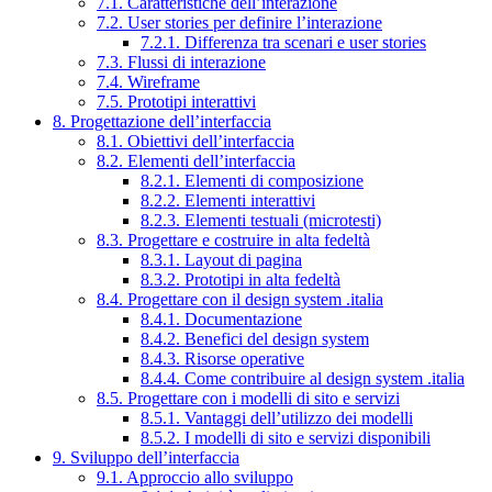
7.1. Caratteristiche dell’interazione
7.2. User stories per definire l’interazione
7.2.1. Differenza tra scenari e user stories
7.3. Flussi di interazione
7.4. Wireframe
7.5. Prototipi interattivi
8. Progettazione dell’interfaccia
8.1. Obiettivi dell’interfaccia
8.2. Elementi dell’interfaccia
8.2.1. Elementi di composizione
8.2.2. Elementi interattivi
8.2.3. Elementi testuali (microtesti)
8.3. Progettare e costruire in alta fedeltà
8.3.1. Layout di pagina
8.3.2. Prototipi in alta fedeltà
8.4. Progettare con il design system .italia
8.4.1. Documentazione
8.4.2. Benefici del design system
8.4.3. Risorse operative
8.4.4. Come contribuire al design system .italia
8.5. Progettare con i modelli di sito e servizi
8.5.1. Vantaggi dell’utilizzo dei modelli
8.5.2. I modelli di sito e servizi disponibili
9. Sviluppo dell’interfaccia
9.1. Approccio allo sviluppo