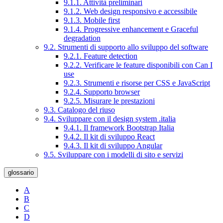
9.1.1. Attività preliminari
9.1.2. Web design responsivo e accessibile
9.1.3. Mobile first
9.1.4. Progressive enhancement e Graceful
degradation
9.2. Strumenti di supporto allo sviluppo del software
9.2.1. Feature detection
9.2.2. Verificare le feature disponibili con Can I
use
9.2.3. Strumenti e risorse per CSS e JavaScript
9.2.4. Supporto browser
9.2.5. Misurare le prestazioni
9.3. Catalogo del riuso
9.4. Sviluppare con il design system .italia
9.4.1. Il framework Bootstrap Italia
9.4.2. Il kit di sviluppo React
9.4.3. Il kit di sviluppo Angular
9.5. Sviluppare con i modelli di sito e servizi
glossario
A
B
C
D