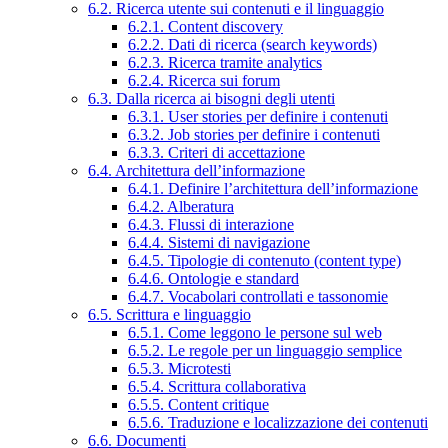
6.2. Ricerca utente sui contenuti e il linguaggio
6.2.1. Content discovery
6.2.2. Dati di ricerca (search keywords)
6.2.3. Ricerca tramite analytics
6.2.4. Ricerca sui forum
6.3. Dalla ricerca ai bisogni degli utenti
6.3.1. User stories per definire i contenuti
6.3.2. Job stories per definire i contenuti
6.3.3. Criteri di accettazione
6.4. Architettura dell’informazione
6.4.1. Definire l’architettura dell’informazione
6.4.2. Alberatura
6.4.3. Flussi di interazione
6.4.4. Sistemi di navigazione
6.4.5. Tipologie di contenuto (content type)
6.4.6. Ontologie e standard
6.4.7. Vocabolari controllati e tassonomie
6.5. Scrittura e linguaggio
6.5.1. Come leggono le persone sul web
6.5.2. Le regole per un linguaggio semplice
6.5.3. Microtesti
6.5.4. Scrittura collaborativa
6.5.5. Content critique
6.5.6. Traduzione e localizzazione dei contenuti
6.6. Documenti