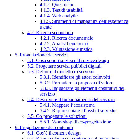
4.1.2. Questionari
4.1.3. Test di usabilità
4.1.4. Web analytics
4.1.5. Strumenti di mappatura dell’esperienza
utente
4.2. Ricerca secondaria
4.2.1. Ricerca documentale
4.2.2. Analisi benchmark
4.2.3. Valutazione euristica
5. Progettazione dei servizi
5.1. Cosa sono i servizi e il service design
5.2. Progettare servizi pubblici digitali
5.3. Definire il modello di servizio
5.3.1. Identificare gli attori coinvolti
5.3.2. Formulare la proposta di valore
5.3.3. Inquadrare gli elementi costitutivi del
servizio
5.4. Descrivere il funzionamento del servizio
5.4.1. Mappare l’ecosistema
5.4.2. Rappresentare i flussi di servizio
5.5. Co-progettare le soluzioni
5.5.1. Workshop di co-progettazione
6. Progettazione dei contenuti
6.1. Cos’è il content design
6.2. Ricerca utente sui contenuti e il linguaggio