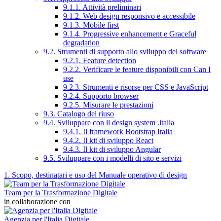
9.1.1. Attività preliminari
9.1.2. Web design responsivo e accessibile
9.1.3. Mobile first
9.1.4. Progressive enhancement e Graceful
degradation
9.2. Strumenti di supporto allo sviluppo del software
9.2.1. Feature detection
9.2.2. Verificare le feature disponibili con Can I
use
9.2.3. Strumenti e risorse per CSS e JavaScript
9.2.4. Supporto browser
9.2.5. Misurare le prestazioni
9.3. Catalogo del riuso
9.4. Sviluppare con il design system .italia
9.4.1. Il framework Bootstrap Italia
9.4.2. Il kit di sviluppo React
9.4.3. Il kit di sviluppo Angular
9.5. Sviluppare con i modelli di sito e servizi
1. Scopo, destinatari e uso del Manuale operativo di design
Team per la Trasformazione Digitale
in collaborazione con
Agenzia per l'Italia Digitale