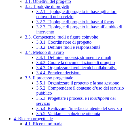
3.1. Obiettivi del progetto
3.2. Tipologie di progetti
3.2.1. Tipologie di progetto in base agli attori
coinvolti nel servizio
3.2.2. Tipologie di progetto in base al focus
3.2.3. Tipologie di progetto in base all’ambito di
intervento
3.3. Competenze, ruoli e figure coinvolte
3.3.1. Coordinatore di progetto
3.3.2. Definire ruoli e responsabilità
3.4. Metodo di lavoro
3.4.1. Definire processi, strumenti e rituali
3.4.2. Curare la documentazione di progetto
3.4.3. Organizzare tavoli tecnici collaborativi
3.4.4. Prendere decisioni
3.5. Il processo progettuale
3.5.1. Organizzare il progetto e la sua gestione
3.5.2. Comprendere il contesto d’uso del servizio
pubblico
3.5.3. Progettare i processi e i
touchpoint
del
servizio
3.5.4. Realizzare l’interfaccia utente del servizio
3.5.5. Validare la soluzione ottenuta
4. Ricerca progettuale
4.1. Ricerca primaria