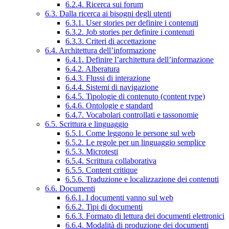
6.2.4. Ricerca sui forum
6.3. Dalla ricerca ai bisogni degli utenti
6.3.1. User stories per definire i contenuti
6.3.2. Job stories per definire i contenuti
6.3.3. Criteri di accettazione
6.4. Architettura dell’informazione
6.4.1. Definire l’architettura dell’informazione
6.4.2. Alberatura
6.4.3. Flussi di interazione
6.4.4. Sistemi di navigazione
6.4.5. Tipologie di contenuto (content type)
6.4.6. Ontologie e standard
6.4.7. Vocabolari controllati e tassonomie
6.5. Scrittura e linguaggio
6.5.1. Come leggono le persone sul web
6.5.2. Le regole per un linguaggio semplice
6.5.3. Microtesti
6.5.4. Scrittura collaborativa
6.5.5. Content critique
6.5.6. Traduzione e localizzazione dei contenuti
6.6. Documenti
6.6.1. I documenti vanno sul web
6.6.2. Tipi di documenti
6.6.3. Formato di lettura dei documenti elettronici
6.6.4. Modalità di produzione dei documenti