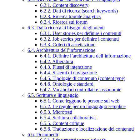
6.2.1. Content discovery
6.2.2. Dati di ricerca (search keywords)
6.2.3. Ricerca tramite analytics
6.2.4. Ricerca sui forum
6.3. Dalla ricerca ai bisogni degli utenti
6.3.1. User stories per definire i contenuti
6.3.2. Job stories per definire i contenuti
6.3.3. Criteri di accettazione
6.4. Architettura dell’informazione
6.4.1. Definire l’architettura dell’informazione
6.4.2. Alberatura
6.4.3. Flussi di interazione
6.4.4. Sistemi di navigazione
6.4.5. Tipologie di contenuto (content type)
6.4.6. Ontologie e standard
6.4.7. Vocabolari controllati e tassonomie
6.5. Scrittura e linguaggio
6.5.1. Come leggono le persone sul web
6.5.2. Le regole per un linguaggio semplice
6.5.3. Microtesti
6.5.4. Scrittura collaborativa
6.5.5. Content critique
6.5.6. Traduzione e localizzazione dei contenuti
6.6. Documenti