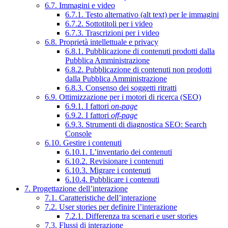
6.7. Immagini e video
6.7.1. Testo alternativo (alt text) per le immagini
6.7.2. Sottotitoli per i video
6.7.3. Trascrizioni per i video
6.8. Proprietà intellettuale e privacy
6.8.1. Pubblicazione di contenuti prodotti dalla
Pubblica Amministrazione
6.8.2. Pubblicazione di contenuti non prodotti
dalla Pubblica Amministrazione
6.8.3. Consenso dei soggetti ritratti
6.9. Ottimizzazione per i motori di ricerca (SEO)
6.9.1. I fattori
on-page
6.9.2. I fattori
off-page
6.9.3. Strumenti di diagnostica SEO: Search
Console
6.10. Gestire i contenuti
6.10.1. L’inventario dei contenuti
6.10.2. Revisionare i contenuti
6.10.3. Migrare i contenuti
6.10.4. Pubblicare i contenuti
7. Progettazione dell’interazione
7.1. Caratteristiche dell’interazione
7.2. User stories per definire l’interazione
7.2.1. Differenza tra scenari e user stories
7.3. Flussi di interazione