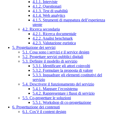
4.1.1. Interviste
4.1.2. Questionari
4.1.3. Test di usabilità
4.1.4. Web analytics
4.1.5. Strumenti di mappatura dell’esperienza
utente
4.2. Ricerca secondaria
4.2.1. Ricerca documentale
4.2.2. Analisi benchmark
4.2.3. Valutazione euristica
5. Progettazione dei servizi
5.1. Cosa sono i servizi e il service design
5.2. Progettare servizi pubblici digitali
5.3. Definire il modello di servizio
5.3.1. Identificare gli attori coinvolti
5.3.2. Formulare la proposta di valore
5.3.3. Inquadrare gli elementi costitutivi del
servizio
5.4. Descrivere il funzionamento del servizio
5.4.1. Mappare l’ecosistema
5.4.2. Rappresentare i flussi di servizio
5.5. Co-progettare le soluzioni
5.5.1. Workshop di co-progettazione
6. Progettazione dei contenuti
6.1. Cos’è il content design