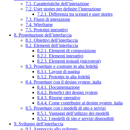
7.1. Caratteristiche dell’interazione
7.2. User stories per definire l’interazione
7.2.1. Differenza tra scenari e user stories
7.3. Flussi di interazione
7.4. Wireframe
7.5. Prototipi interattivi
8. Progettazione dell’interfaccia
8.1. Obiettivi dell’interfaccia
8.2. Elementi dell’interfaccia
8.2.1. Elementi di composizione
8.2.2. Elementi interattivi
8.2.3. Elementi testuali (microtesti)
8.3. Progettare e costruire in alta fedeltà
8.3.1. Layout di pagina
8.3.2. Prototipi in alta fedeltà
8.4. Progettare con il design system .italia
8.4.1. Documentazione
8.4.2. Benefici del design system
8.4.3. Risorse operative
8.4.4. Come contribuire al design system .italia
8.5. Progettare con i modelli di sito e servizi
8.5.1. Vantaggi dell’utilizzo dei modelli
8.5.2. I modelli di sito e servizi disponibili
9. Sviluppo dell’interfaccia
9.1. Approccio allo sviluppo