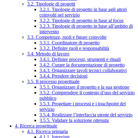
3.2. Tipologie di progetti
3.2.1. Tipologie di progetto in base agli attori
coinvolti nel servizio
3.2.2. Tipologie di progetto in base al focus
3.2.3. Tipologie di progetto in base all’ambito di
intervento
3.3. Competenze, ruoli e figure coinvolte
3.3.1. Coordinatore di progetto
3.3.2. Definire ruoli e responsabilità
3.4. Metodo di lavoro
3.4.1. Definire processi, strumenti e rituali
3.4.2. Curare la documentazione di progetto
3.4.3. Organizzare tavoli tecnici collaborativi
3.4.4. Prendere decisioni
3.5. Il processo progettuale
3.5.1. Organizzare il progetto e la sua gestione
3.5.2. Comprendere il contesto d’uso del servizio
pubblico
3.5.3. Progettare i processi e i
touchpoint
del
servizio
3.5.4. Realizzare l’interfaccia utente del servizio
3.5.5. Validare la soluzione ottenuta
4. Ricerca progettuale
4.1. Ricerca primaria
4.1.1. Interviste