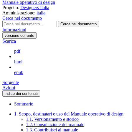
Manuale operativo di design
Progetto:
Designers Italia
Amministrazione:
italia
Cerca nel documento
Cerca nel documento
Informazioni
versione-corrente
Scarica
pdf
html
epub
Sorgente
Azioni
indice dei contenuti
Sommario
1. Scopo, destinatari e uso del Manuale operativo di design
1.1. Versionamento e storico
1.2. Consultazione del manuale
1.3. Contribuisci al manuale