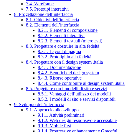
7.4. Wireframe
7.5. Prototipi interattivi
8. Progettazione dell’interfaccia
8.1. Obiettivi dell’interfaccia
8.2. Elementi dell’interfaccia
8.2.1. Elementi di composizione
8.2.2. Elementi interattivi
8.2.3. Elementi testuali (microtesti)
8.3. Progettare e costruire in alta fedeltà
8.3.1. Layout di pagina
8.3.2. Prototipi in alta fedeltà
8.4. Progettare con il design system .italia
8.4.1. Documentazione
8.4.2. Benefici del design system
8.4.3. Risorse operative
8.4.4. Come contribuire al design system .italia
8.5. Progettare con i modelli di sito e servizi
8.5.1. Vantaggi dell’utilizzo dei modelli
8.5.2. I modelli di sito e servizi disponibili
9. Sviluppo dell’interfaccia
9.1. Approccio allo sviluppo
9.1.1. Attività preliminari
9.1.2. Web design responsivo e accessibile
9.1.3. Mobile first
9.1.4. Progressive enhancement e Graceful