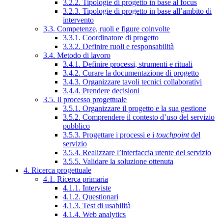
3.2.2. Tipologie di progetto in base al focus
3.2.3. Tipologie di progetto in base all’ambito di
intervento
3.3. Competenze, ruoli e figure coinvolte
3.3.1. Coordinatore di progetto
3.3.2. Definire ruoli e responsabilità
3.4. Metodo di lavoro
3.4.1. Definire processi, strumenti e rituali
3.4.2. Curare la documentazione di progetto
3.4.3. Organizzare tavoli tecnici collaborativi
3.4.4. Prendere decisioni
3.5. Il processo progettuale
3.5.1. Organizzare il progetto e la sua gestione
3.5.2. Comprendere il contesto d’uso del servizio
pubblico
3.5.3. Progettare i processi e i
touchpoint
del
servizio
3.5.4. Realizzare l’interfaccia utente del servizio
3.5.5. Validare la soluzione ottenuta
4. Ricerca progettuale
4.1. Ricerca primaria
4.1.1. Interviste
4.1.2. Questionari
4.1.3. Test di usabilità
4.1.4. Web analytics