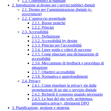
1.3. Contribuisci al manuale
2. Introduzione al design per i servizi pubblici digitali
2.1. Design per l’amministrazione digitale (
e-
government
)
2.2. L’approccio progettuale
2.2.1. Buone pratiche
2.2.2. Principi
2.3. Accessibilità
2.3.1. Definizione
2.3.2. Accessibilità by design
2.3.3. Principi per l’accessibilità
2.3.4. Linee guida e criteri di successo
2.3.5. Come rilasciare una dichiarazione di
accessibilità
2.3.6. Meccanismo di feedback e procedura di
attuazione
2.3.7. Obiettivi accessibilità
2.3.8. Normativa e approfondimenti
2.4. Privacy
2.4.1. Come rispettare la privacy sin dalla
progettazione di un sito o servizio digitale
2.4.2. Richiedi il consenso quando necessario
2.4.3. Le basi del sito web: architettura,
informativa privacy, riferimenti DPO
3. Pianificazione, gestione e strategia