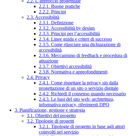
2.2. L’approccio progettuale
2.2.1. Buone pratiche
2.2.2. Principi
2.3. Accessibilità
2.3.1. Definizione
2.3.2. Accessibilità by design
2.3.3. Principi per l’accessibilità
2.3.4. Linee guida e criteri di successo
2.3.5. Come rilasciare una dichiarazione di
accessibilità
2.3.6. Meccanismo di feedback e procedura di
attuazione
2.3.7. Obiettivi accessibilità
2.3.8. Normativa e approfondimenti
2.4. Privacy
2.4.1. Come rispettare la privacy sin dalla
progettazione di un sito o servizio digitale
2.4.2. Richiedi il consenso quando necessario
2.4.3. Le basi del sito web: architettura,
informativa privacy, riferimenti DPO
3. Pianificazione, gestione e strategia
3.1. Obiettivi del progetto
3.2. Tipologie di progetti
3.2.1. Tipologie di progetto in base agli attori
coinvolti nel servizio