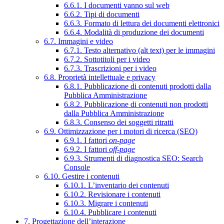
6.6.1. I documenti vanno sul web
6.6.2. Tipi di documenti
6.6.3. Formato di lettura dei documenti elettronici
6.6.4. Modalità di produzione dei documenti
6.7. Immagini e video
6.7.1. Testo alternativo (alt text) per le immagini
6.7.2. Sottotitoli per i video
6.7.3. Trascrizioni per i video
6.8. Proprietà intellettuale e privacy
6.8.1. Pubblicazione di contenuti prodotti dalla
Pubblica Amministrazione
6.8.2. Pubblicazione di contenuti non prodotti
dalla Pubblica Amministrazione
6.8.3. Consenso dei soggetti ritratti
6.9. Ottimizzazione per i motori di ricerca (SEO)
6.9.1. I fattori
on-page
6.9.2. I fattori
off-page
6.9.3. Strumenti di diagnostica SEO: Search
Console
6.10. Gestire i contenuti
6.10.1. L’inventario dei contenuti
6.10.2. Revisionare i contenuti
6.10.3. Migrare i contenuti
6.10.4. Pubblicare i contenuti
7. Progettazione dell’interazione