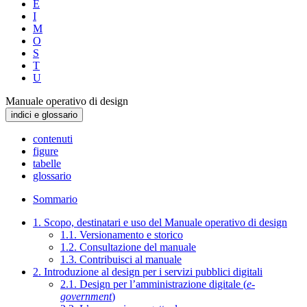
E
I
M
O
S
T
U
Manuale operativo di design
indici e glossario
contenuti
figure
tabelle
glossario
Sommario
1. Scopo, destinatari e uso del Manuale operativo di design
1.1. Versionamento e storico
1.2. Consultazione del manuale
1.3. Contribuisci al manuale
2. Introduzione al design per i servizi pubblici digitali
2.1. Design per l’amministrazione digitale (
e-
government
)