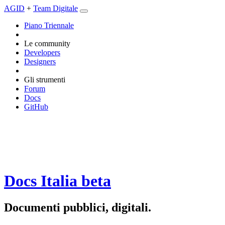
AGID
+
Team Digitale
Piano Triennale
Le community
Developers
Designers
Gli strumenti
Forum
Docs
GitHub
Docs Italia
beta
Documenti pubblici, digitali.