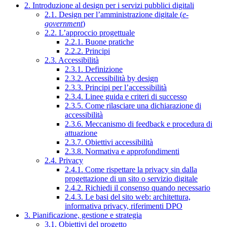
2. Introduzione al design per i servizi pubblici digitali
2.1. Design per l’amministrazione digitale (
e-
government
)
2.2. L’approccio progettuale
2.2.1. Buone pratiche
2.2.2. Principi
2.3. Accessibilità
2.3.1. Definizione
2.3.2. Accessibilità by design
2.3.3. Principi per l’accessibilità
2.3.4. Linee guida e criteri di successo
2.3.5. Come rilasciare una dichiarazione di
accessibilità
2.3.6. Meccanismo di feedback e procedura di
attuazione
2.3.7. Obiettivi accessibilità
2.3.8. Normativa e approfondimenti
2.4. Privacy
2.4.1. Come rispettare la privacy sin dalla
progettazione di un sito o servizio digitale
2.4.2. Richiedi il consenso quando necessario
2.4.3. Le basi del sito web: architettura,
informativa privacy, riferimenti DPO
3. Pianificazione, gestione e strategia
3.1. Obiettivi del progetto