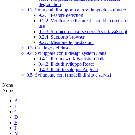
degradation
9.2. Strumenti di supporto allo sviluppo del software
9.2.1. Feature detection
9.2.2. Verificare le feature disponibili con Can I
use
9.2.3. Strumenti e risorse per CSS e JavaScript
9.2.4. Supporto browser
9.2.5. Misurare le prestazioni
9.3. Catalogo del riuso
9.4. Sviluppare con il design system .italia
9.4.1. Il framework Bootstrap Italia
9.4.2. Il kit di sviluppo React
9.4.3. Il kit di sviluppo Angular
9.5. Sviluppare con i modelli di sito e servizi
None
None
A
B
C
D
E
I
M