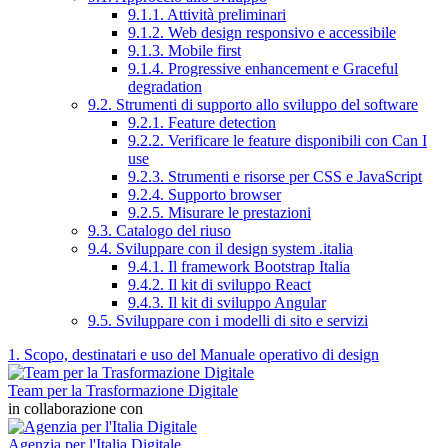
9.1.1. Attività preliminari
9.1.2. Web design responsivo e accessibile
9.1.3. Mobile first
9.1.4. Progressive enhancement e Graceful
degradation
9.2. Strumenti di supporto allo sviluppo del software
9.2.1. Feature detection
9.2.2. Verificare le feature disponibili con Can I
use
9.2.3. Strumenti e risorse per CSS e JavaScript
9.2.4. Supporto browser
9.2.5. Misurare le prestazioni
9.3. Catalogo del riuso
9.4. Sviluppare con il design system .italia
9.4.1. Il framework Bootstrap Italia
9.4.2. Il kit di sviluppo React
9.4.3. Il kit di sviluppo Angular
9.5. Sviluppare con i modelli di sito e servizi
1. Scopo, destinatari e uso del Manuale operativo di design
Team per la Trasformazione Digitale
in collaborazione con
Agenzia per l'Italia Digitale