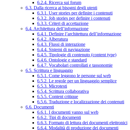
6.2.4. Ricerca sui forum
6.3. Dalla ricerca ai bisogni degli utenti
6.3.1. User stories per definire i contenuti
6.3.2. Job stories per definire i contenuti
6.3.3. Criteri di accettazione
6.4. Architettura dell’informazione
6.4.1. Definire l’architettura dell’informazione
6.4.2. Alberatura
6.4.3. Flussi di interazione
6.4.4. Sistemi di navigazione
6.4.5. Tipologie di contenuto (content type)
6.4.6. Ontologie e standard
6.4.7. Vocabolari controllati e tassonomie
6.5. Scrittura e linguaggio
6.5.1. Come leggono le persone sul web
6.5.2. Le regole per un linguaggio semplice
6.5.3. Microtesti
6.5.4. Scrittura collaborativa
6.5.5. Content critique
6.5.6. Traduzione e localizzazione dei contenuti
6.6. Documenti
6.6.1. I documenti vanno sul web
6.6.2. Tipi di documenti
6.6.3. Formato di lettura dei documenti elettronici
6.6.4. Modalità di produzione dei documenti