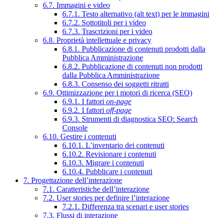
6.7. Immagini e video
6.7.1. Testo alternativo (alt text) per le immagini
6.7.2. Sottotitoli per i video
6.7.3. Trascrizioni per i video
6.8. Proprietà intellettuale e privacy
6.8.1. Pubblicazione di contenuti prodotti dalla
Pubblica Amministrazione
6.8.2. Pubblicazione di contenuti non prodotti
dalla Pubblica Amministrazione
6.8.3. Consenso dei soggetti ritratti
6.9. Ottimizzazione per i motori di ricerca (SEO)
6.9.1. I fattori
on-page
6.9.2. I fattori
off-page
6.9.3. Strumenti di diagnostica SEO: Search
Console
6.10. Gestire i contenuti
6.10.1. L’inventario dei contenuti
6.10.2. Revisionare i contenuti
6.10.3. Migrare i contenuti
6.10.4. Pubblicare i contenuti
7. Progettazione dell’interazione
7.1. Caratteristiche dell’interazione
7.2. User stories per definire l’interazione
7.2.1. Differenza tra scenari e user stories
7.3. Flussi di interazione