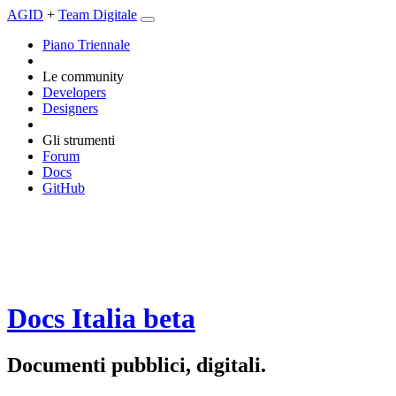
AGID
+
Team Digitale
Piano Triennale
Le community
Developers
Designers
Gli strumenti
Forum
Docs
GitHub
Docs Italia
beta
Documenti pubblici, digitali.