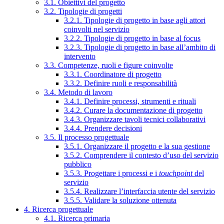
3.1. Obiettivi del progetto
3.2. Tipologie di progetti
3.2.1. Tipologie di progetto in base agli attori
coinvolti nel servizio
3.2.2. Tipologie di progetto in base al focus
3.2.3. Tipologie di progetto in base all’ambito di
intervento
3.3. Competenze, ruoli e figure coinvolte
3.3.1. Coordinatore di progetto
3.3.2. Definire ruoli e responsabilità
3.4. Metodo di lavoro
3.4.1. Definire processi, strumenti e rituali
3.4.2. Curare la documentazione di progetto
3.4.3. Organizzare tavoli tecnici collaborativi
3.4.4. Prendere decisioni
3.5. Il processo progettuale
3.5.1. Organizzare il progetto e la sua gestione
3.5.2. Comprendere il contesto d’uso del servizio
pubblico
3.5.3. Progettare i processi e i
touchpoint
del
servizio
3.5.4. Realizzare l’interfaccia utente del servizio
3.5.5. Validare la soluzione ottenuta
4. Ricerca progettuale
4.1. Ricerca primaria