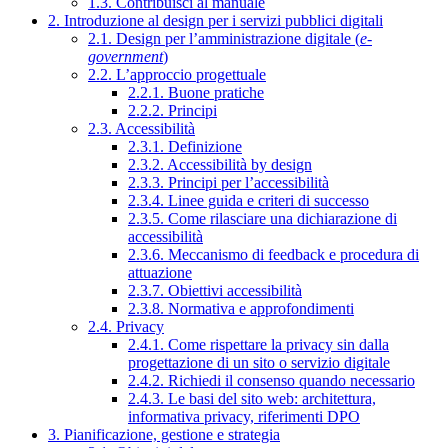
1.3. Contribuisci al manuale
2. Introduzione al design per i servizi pubblici digitali
2.1. Design per l’amministrazione digitale (
e-
government
)
2.2. L’approccio progettuale
2.2.1. Buone pratiche
2.2.2. Principi
2.3. Accessibilità
2.3.1. Definizione
2.3.2. Accessibilità by design
2.3.3. Principi per l’accessibilità
2.3.4. Linee guida e criteri di successo
2.3.5. Come rilasciare una dichiarazione di
accessibilità
2.3.6. Meccanismo di feedback e procedura di
attuazione
2.3.7. Obiettivi accessibilità
2.3.8. Normativa e approfondimenti
2.4. Privacy
2.4.1. Come rispettare la privacy sin dalla
progettazione di un sito o servizio digitale
2.4.2. Richiedi il consenso quando necessario
2.4.3. Le basi del sito web: architettura,
informativa privacy, riferimenti DPO
3. Pianificazione, gestione e strategia