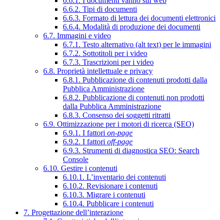
6.6.1. I documenti vanno sul web
6.6.2. Tipi di documenti
6.6.3. Formato di lettura dei documenti elettronici
6.6.4. Modalità di produzione dei documenti
6.7. Immagini e video
6.7.1. Testo alternativo (alt text) per le immagini
6.7.2. Sottotitoli per i video
6.7.3. Trascrizioni per i video
6.8. Proprietà intellettuale e privacy
6.8.1. Pubblicazione di contenuti prodotti dalla
Pubblica Amministrazione
6.8.2. Pubblicazione di contenuti non prodotti
dalla Pubblica Amministrazione
6.8.3. Consenso dei soggetti ritratti
6.9. Ottimizzazione per i motori di ricerca (SEO)
6.9.1. I fattori
on-page
6.9.2. I fattori
off-page
6.9.3. Strumenti di diagnostica SEO: Search
Console
6.10. Gestire i contenuti
6.10.1. L’inventario dei contenuti
6.10.2. Revisionare i contenuti
6.10.3. Migrare i contenuti
6.10.4. Pubblicare i contenuti
7. Progettazione dell’interazione