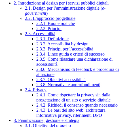
2. Introduzione al design per i servizi pubblici digitali
2.1. Design per l’amministrazione digitale (
e-
government
)
2.2. L’approccio progettuale
2.2.1. Buone pratiche
2.2.2. Principi
2.3. Accessibilità
2.3.1. Definizione
2.3.2. Accessibilità by design
2.3.3. Principi per l’accessibilità
2.3.4. Linee guida e criteri di successo
2.3.5. Come rilasciare una dichiarazione di
accessibilità
2.3.6. Meccanismo di feedback e procedura di
attuazione
2.3.7. Obiettivi accessibilità
2.3.8. Normativa e approfondimenti
2.4. Privacy
2.4.1. Come rispettare la privacy sin dalla
progettazione di un sito o servizio digitale
2.4.2. Richiedi il consenso quando necessario
2.4.3. Le basi del sito web: architettura,
informativa privacy, riferimenti DPO
3. Pianificazione, gestione e strategia
3.1. Obiettivi del progetto