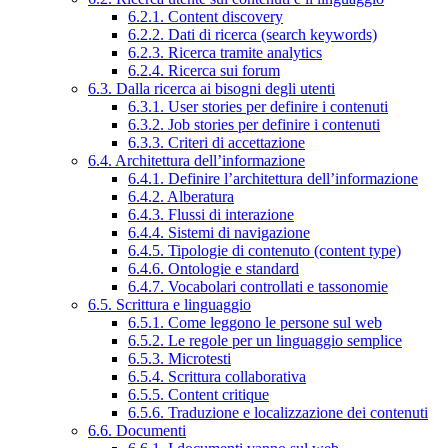
6.2.1. Content discovery
6.2.2. Dati di ricerca (search keywords)
6.2.3. Ricerca tramite analytics
6.2.4. Ricerca sui forum
6.3. Dalla ricerca ai bisogni degli utenti
6.3.1. User stories per definire i contenuti
6.3.2. Job stories per definire i contenuti
6.3.3. Criteri di accettazione
6.4. Architettura dell’informazione
6.4.1. Definire l’architettura dell’informazione
6.4.2. Alberatura
6.4.3. Flussi di interazione
6.4.4. Sistemi di navigazione
6.4.5. Tipologie di contenuto (content type)
6.4.6. Ontologie e standard
6.4.7. Vocabolari controllati e tassonomie
6.5. Scrittura e linguaggio
6.5.1. Come leggono le persone sul web
6.5.2. Le regole per un linguaggio semplice
6.5.3. Microtesti
6.5.4. Scrittura collaborativa
6.5.5. Content critique
6.5.6. Traduzione e localizzazione dei contenuti
6.6. Documenti