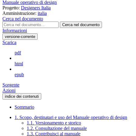
Manuale operativo di design
Progetto:
Designers Italia
Amministrazione:
italia
Cerca nel documento
Cerca nel documento
Informazioni
versione-corrente
Scarica
pdf
html
epub
Sorgente
Azioni
indice dei contenuti
Sommario
1. Scopo, destinatari e uso del Manuale operativo di design
1.1. Versionamento e storico
1.2. Consultazione del manuale
1.3. Contribuisci al manuale