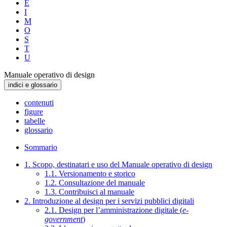
E
I
M
O
S
T
U
Manuale operativo di design
indici e glossario
contenuti
figure
tabelle
glossario
Sommario
1. Scopo, destinatari e uso del Manuale operativo di design
1.1. Versionamento e storico
1.2. Consultazione del manuale
1.3. Contribuisci al manuale
2. Introduzione al design per i servizi pubblici digitali
2.1. Design per l’amministrazione digitale (
e-
government
)