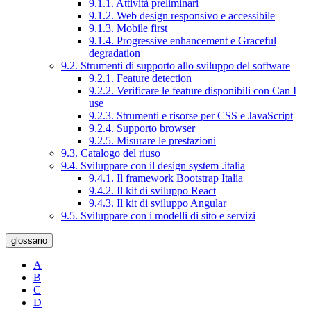
9.1.1. Attività preliminari
9.1.2. Web design responsivo e accessibile
9.1.3. Mobile first
9.1.4. Progressive enhancement e Graceful
degradation
9.2. Strumenti di supporto allo sviluppo del software
9.2.1. Feature detection
9.2.2. Verificare le feature disponibili con Can I
use
9.2.3. Strumenti e risorse per CSS e JavaScript
9.2.4. Supporto browser
9.2.5. Misurare le prestazioni
9.3. Catalogo del riuso
9.4. Sviluppare con il design system .italia
9.4.1. Il framework Bootstrap Italia
9.4.2. Il kit di sviluppo React
9.4.3. Il kit di sviluppo Angular
9.5. Sviluppare con i modelli di sito e servizi
glossario
A
B
C
D