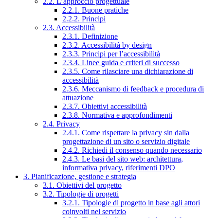
2.2. L’approccio progettuale
2.2.1. Buone pratiche
2.2.2. Principi
2.3. Accessibilità
2.3.1. Definizione
2.3.2. Accessibilità by design
2.3.3. Principi per l’accessibilità
2.3.4. Linee guida e criteri di successo
2.3.5. Come rilasciare una dichiarazione di
accessibilità
2.3.6. Meccanismo di feedback e procedura di
attuazione
2.3.7. Obiettivi accessibilità
2.3.8. Normativa e approfondimenti
2.4. Privacy
2.4.1. Come rispettare la privacy sin dalla
progettazione di un sito o servizio digitale
2.4.2. Richiedi il consenso quando necessario
2.4.3. Le basi del sito web: architettura,
informativa privacy, riferimenti DPO
3. Pianificazione, gestione e strategia
3.1. Obiettivi del progetto
3.2. Tipologie di progetti
3.2.1. Tipologie di progetto in base agli attori
coinvolti nel servizio