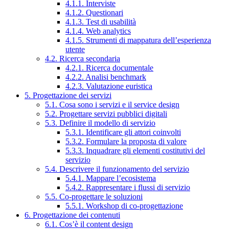
4.1.1. Interviste
4.1.2. Questionari
4.1.3. Test di usabilità
4.1.4. Web analytics
4.1.5. Strumenti di mappatura dell’esperienza
utente
4.2. Ricerca secondaria
4.2.1. Ricerca documentale
4.2.2. Analisi benchmark
4.2.3. Valutazione euristica
5. Progettazione dei servizi
5.1. Cosa sono i servizi e il service design
5.2. Progettare servizi pubblici digitali
5.3. Definire il modello di servizio
5.3.1. Identificare gli attori coinvolti
5.3.2. Formulare la proposta di valore
5.3.3. Inquadrare gli elementi costitutivi del
servizio
5.4. Descrivere il funzionamento del servizio
5.4.1. Mappare l’ecosistema
5.4.2. Rappresentare i flussi di servizio
5.5. Co-progettare le soluzioni
5.5.1. Workshop di co-progettazione
6. Progettazione dei contenuti
6.1. Cos’è il content design