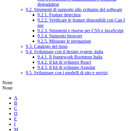
degradation
9.2. Strumenti di supporto allo sviluppo del software
9.2.1. Feature detection
9.2.2. Verificare le feature disponibili con Can I
use
9.2.3. Strumenti e risorse per CSS e JavaScript
9.2.4. Supporto browser
9.2.5. Misurare le prestazioni
9.3. Catalogo del riuso
9.4. Sviluppare con il design system .italia
9.4.1. Il framework Bootstrap Italia
9.4.2. Il kit di sviluppo React
9.4.3. Il kit di sviluppo Angular
9.5. Sviluppare con i modelli di sito e servizi
None
None
A
B
C
D
E
I
M