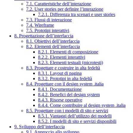
7.1. Caratteristiche dell’interazione
7.2. User stories per definire l’interazione
7.2.1. Differenza tra scenari e user stories
7.3. Flussi di interazione
7.4. Wireframe
7.5. Prototipi interattivi
8. Progettazione dell’interfaccia
8.1. Obiettivi dell’interfaccia
8.2. Elementi dell’interfaccia
8.2.1. Elementi di composizione
8.2.2. Elementi interattivi
8.2.3. Elementi testuali (microtesti)
8.3. Progettare e costruire in alta fedeltà
8.3.1. Layout di pagina
8.3.2. Prototipi in alta fedeltà
8.4. Progettare con il design system .italia
8.4.1. Documentazione
8.4.2. Benefici del design system
8.4.3. Risorse operative
8.4.4. Come contribuire al design system .italia
8.5. Progettare con i modelli di sito e servizi
8.5.1. Vantaggi dell’utilizzo dei modelli
8.5.2. I modelli di sito e servizi disponibili
9. Sviluppo dell’interfaccia
9.1. Approccio allo sviluppo