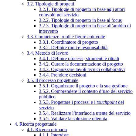
3.2. Tipologie di progetti
3.2.1. Tipologie di progetto in base agli attori
coinvolti nel servizio
3.2.2. Tipologie di progetto in base al focus
3.2.3. Tipologie di progetto in base all’ambito di
intervento
3.3. Competenze, ruoli e figure coinvolte
3.3.1. Coordinatore di progetto
3.3.2. Definire ruoli e responsabilità
3.4. Metodo di lavoro
3.4.1. Definire processi, strumenti e rituali
3.4.2. Curare la documentazione di progetto
3.4.3. Organizzare tavoli tecnici collaborativi
3.4.4. Prendere decisioni
3.5. Il processo progettuale
3.5.1. Organizzare il progetto e la sua gestione
3.5.2. Comprendere il contesto d’uso del servizio
pubblico
3.5.3. Progettare i processi e i
touchpoint
del
servizio
3.5.4. Realizzare l’interfaccia utente del servizio
3.5.5. Validare la soluzione ottenuta
4. Ricerca progettuale
4.1. Ricerca primaria
4.1.1. Interviste