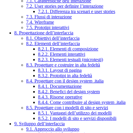
7.1. Caratteristiche dell’interazione
7.2. User stories per definire l’interazione
7.2.1. Differenza tra scenari e user stories
7.3. Flussi di interazione
7.4. Wireframe
7.5. Prototipi interattivi
8. Progettazione dell’interfaccia
8.1. Obiettivi dell’interfaccia
8.2. Elementi dell’interfaccia
8.2.1. Elementi di composizione
8.2.2. Elementi interattivi
8.2.3. Elementi testuali (microtesti)
8.3. Progettare e costruire in alta fedeltà
8.3.1. Layout di pagina
8.3.2. Prototipi in alta fedeltà
8.4. Progettare con il design system .italia
8.4.1. Documentazione
8.4.2. Benefici del design system
8.4.3. Risorse operative
8.4.4. Come contribuire al design system .italia
8.5. Progettare con i modelli di sito e servizi
8.5.1. Vantaggi dell’utilizzo dei modelli
8.5.2. I modelli di sito e servizi disponibili
9. Sviluppo dell’interfaccia
9.1. Approccio allo sviluppo