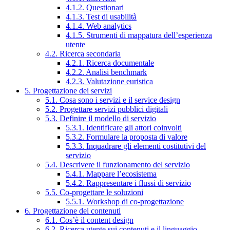
4.1.2. Questionari
4.1.3. Test di usabilità
4.1.4. Web analytics
4.1.5. Strumenti di mappatura dell’esperienza
utente
4.2. Ricerca secondaria
4.2.1. Ricerca documentale
4.2.2. Analisi benchmark
4.2.3. Valutazione euristica
5. Progettazione dei servizi
5.1. Cosa sono i servizi e il service design
5.2. Progettare servizi pubblici digitali
5.3. Definire il modello di servizio
5.3.1. Identificare gli attori coinvolti
5.3.2. Formulare la proposta di valore
5.3.3. Inquadrare gli elementi costitutivi del
servizio
5.4. Descrivere il funzionamento del servizio
5.4.1. Mappare l’ecosistema
5.4.2. Rappresentare i flussi di servizio
5.5. Co-progettare le soluzioni
5.5.1. Workshop di co-progettazione
6. Progettazione dei contenuti
6.1. Cos’è il content design
6.2. Ricerca utente sui contenuti e il linguaggio