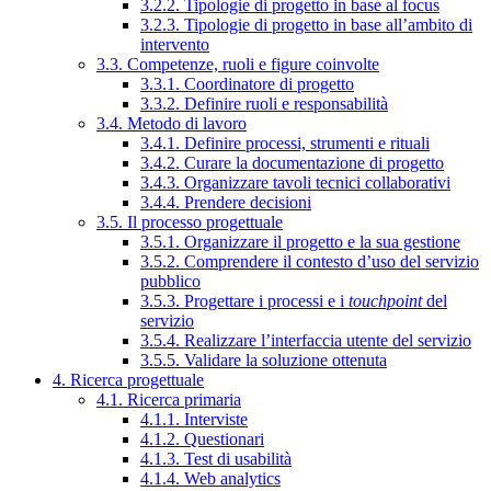
3.2.2. Tipologie di progetto in base al focus
3.2.3. Tipologie di progetto in base all’ambito di
intervento
3.3. Competenze, ruoli e figure coinvolte
3.3.1. Coordinatore di progetto
3.3.2. Definire ruoli e responsabilità
3.4. Metodo di lavoro
3.4.1. Definire processi, strumenti e rituali
3.4.2. Curare la documentazione di progetto
3.4.3. Organizzare tavoli tecnici collaborativi
3.4.4. Prendere decisioni
3.5. Il processo progettuale
3.5.1. Organizzare il progetto e la sua gestione
3.5.2. Comprendere il contesto d’uso del servizio
pubblico
3.5.3. Progettare i processi e i
touchpoint
del
servizio
3.5.4. Realizzare l’interfaccia utente del servizio
3.5.5. Validare la soluzione ottenuta
4. Ricerca progettuale
4.1. Ricerca primaria
4.1.1. Interviste
4.1.2. Questionari
4.1.3. Test di usabilità
4.1.4. Web analytics