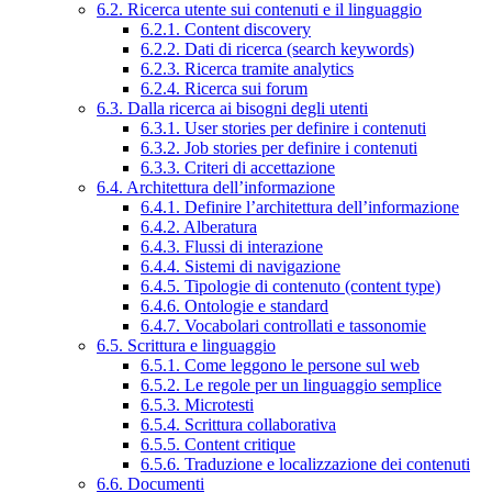
6.2. Ricerca utente sui contenuti e il linguaggio
6.2.1. Content discovery
6.2.2. Dati di ricerca (search keywords)
6.2.3. Ricerca tramite analytics
6.2.4. Ricerca sui forum
6.3. Dalla ricerca ai bisogni degli utenti
6.3.1. User stories per definire i contenuti
6.3.2. Job stories per definire i contenuti
6.3.3. Criteri di accettazione
6.4. Architettura dell’informazione
6.4.1. Definire l’architettura dell’informazione
6.4.2. Alberatura
6.4.3. Flussi di interazione
6.4.4. Sistemi di navigazione
6.4.5. Tipologie di contenuto (content type)
6.4.6. Ontologie e standard
6.4.7. Vocabolari controllati e tassonomie
6.5. Scrittura e linguaggio
6.5.1. Come leggono le persone sul web
6.5.2. Le regole per un linguaggio semplice
6.5.3. Microtesti
6.5.4. Scrittura collaborativa
6.5.5. Content critique
6.5.6. Traduzione e localizzazione dei contenuti
6.6. Documenti