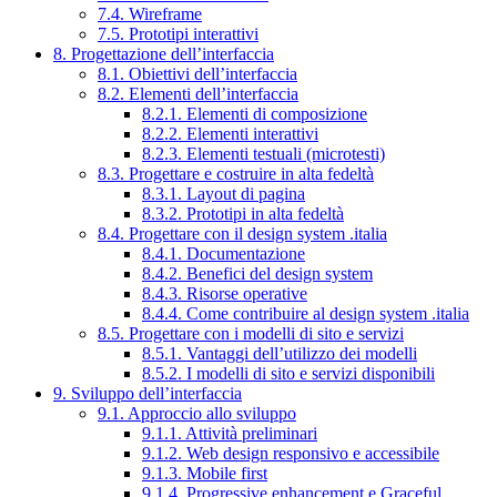
7.4. Wireframe
7.5. Prototipi interattivi
8. Progettazione dell’interfaccia
8.1. Obiettivi dell’interfaccia
8.2. Elementi dell’interfaccia
8.2.1. Elementi di composizione
8.2.2. Elementi interattivi
8.2.3. Elementi testuali (microtesti)
8.3. Progettare e costruire in alta fedeltà
8.3.1. Layout di pagina
8.3.2. Prototipi in alta fedeltà
8.4. Progettare con il design system .italia
8.4.1. Documentazione
8.4.2. Benefici del design system
8.4.3. Risorse operative
8.4.4. Come contribuire al design system .italia
8.5. Progettare con i modelli di sito e servizi
8.5.1. Vantaggi dell’utilizzo dei modelli
8.5.2. I modelli di sito e servizi disponibili
9. Sviluppo dell’interfaccia
9.1. Approccio allo sviluppo
9.1.1. Attività preliminari
9.1.2. Web design responsivo e accessibile
9.1.3. Mobile first
9.1.4. Progressive enhancement e Graceful