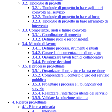
3.2. Tipologie di progetti
3.2.1. Tipologie di progetto in base agli attori
coinvolti nel servizio
3.2.2. Tipologie di progetto in base al focus
3.2.3. Tipologie di progetto in base all’ambito di
intervento
3.3. Competenze, ruoli e figure coinvolte
3.3.1. Coordinatore di progetto
3.3.2. Definire ruoli e responsabilità
3.4. Metodo di lavoro
3.4.1. Definire processi, strumenti e rituali
3.4.2. Curare la documentazione di progetto
3.4.3. Organizzare tavoli tecnici collaborativi
3.4.4. Prendere decisioni
3.5. Il processo progettuale
3.5.1. Organizzare il progetto e la sua gestione
3.5.2. Comprendere il contesto d’uso del servizio
pubblico
3.5.3. Progettare i processi e i
touchpoint
del
servizio
3.5.4. Realizzare l’interfaccia utente del servizio
3.5.5. Validare la soluzione ottenuta
4. Ricerca progettuale
4.1. Ricerca primaria
4.1.1. Interviste