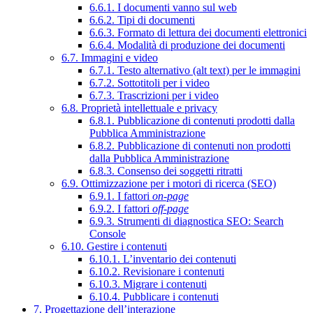
6.6.1. I documenti vanno sul web
6.6.2. Tipi di documenti
6.6.3. Formato di lettura dei documenti elettronici
6.6.4. Modalità di produzione dei documenti
6.7. Immagini e video
6.7.1. Testo alternativo (alt text) per le immagini
6.7.2. Sottotitoli per i video
6.7.3. Trascrizioni per i video
6.8. Proprietà intellettuale e privacy
6.8.1. Pubblicazione di contenuti prodotti dalla
Pubblica Amministrazione
6.8.2. Pubblicazione di contenuti non prodotti
dalla Pubblica Amministrazione
6.8.3. Consenso dei soggetti ritratti
6.9. Ottimizzazione per i motori di ricerca (SEO)
6.9.1. I fattori
on-page
6.9.2. I fattori
off-page
6.9.3. Strumenti di diagnostica SEO: Search
Console
6.10. Gestire i contenuti
6.10.1. L’inventario dei contenuti
6.10.2. Revisionare i contenuti
6.10.3. Migrare i contenuti
6.10.4. Pubblicare i contenuti
7. Progettazione dell’interazione