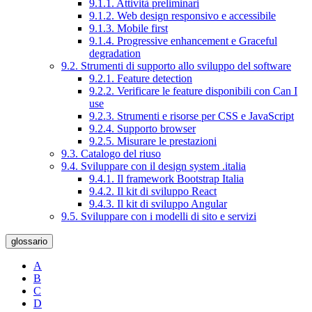
9.1.1. Attività preliminari
9.1.2. Web design responsivo e accessibile
9.1.3. Mobile first
9.1.4. Progressive enhancement e Graceful
degradation
9.2. Strumenti di supporto allo sviluppo del software
9.2.1. Feature detection
9.2.2. Verificare le feature disponibili con Can I
use
9.2.3. Strumenti e risorse per CSS e JavaScript
9.2.4. Supporto browser
9.2.5. Misurare le prestazioni
9.3. Catalogo del riuso
9.4. Sviluppare con il design system .italia
9.4.1. Il framework Bootstrap Italia
9.4.2. Il kit di sviluppo React
9.4.3. Il kit di sviluppo Angular
9.5. Sviluppare con i modelli di sito e servizi
glossario
A
B
C
D