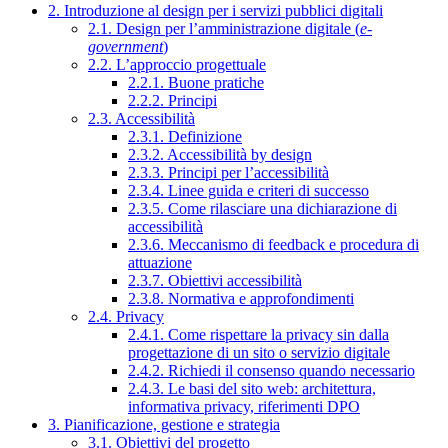
2. Introduzione al design per i servizi pubblici digitali
2.1. Design per l’amministrazione digitale (
e-
government
)
2.2. L’approccio progettuale
2.2.1. Buone pratiche
2.2.2. Principi
2.3. Accessibilità
2.3.1. Definizione
2.3.2. Accessibilità by design
2.3.3. Principi per l’accessibilità
2.3.4. Linee guida e criteri di successo
2.3.5. Come rilasciare una dichiarazione di
accessibilità
2.3.6. Meccanismo di feedback e procedura di
attuazione
2.3.7. Obiettivi accessibilità
2.3.8. Normativa e approfondimenti
2.4. Privacy
2.4.1. Come rispettare la privacy sin dalla
progettazione di un sito o servizio digitale
2.4.2. Richiedi il consenso quando necessario
2.4.3. Le basi del sito web: architettura,
informativa privacy, riferimenti DPO
3. Pianificazione, gestione e strategia
3.1. Obiettivi del progetto