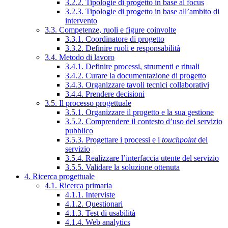
3.2.2. Tipologie di progetto in base al focus
3.2.3. Tipologie di progetto in base all’ambito di
intervento
3.3. Competenze, ruoli e figure coinvolte
3.3.1. Coordinatore di progetto
3.3.2. Definire ruoli e responsabilità
3.4. Metodo di lavoro
3.4.1. Definire processi, strumenti e rituali
3.4.2. Curare la documentazione di progetto
3.4.3. Organizzare tavoli tecnici collaborativi
3.4.4. Prendere decisioni
3.5. Il processo progettuale
3.5.1. Organizzare il progetto e la sua gestione
3.5.2. Comprendere il contesto d’uso del servizio
pubblico
3.5.3. Progettare i processi e i
touchpoint
del
servizio
3.5.4. Realizzare l’interfaccia utente del servizio
3.5.5. Validare la soluzione ottenuta
4. Ricerca progettuale
4.1. Ricerca primaria
4.1.1. Interviste
4.1.2. Questionari
4.1.3. Test di usabilità
4.1.4. Web analytics