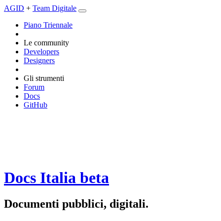
AGID
+
Team Digitale
Piano Triennale
Le community
Developers
Designers
Gli strumenti
Forum
Docs
GitHub
Docs Italia
beta
Documenti pubblici, digitali.