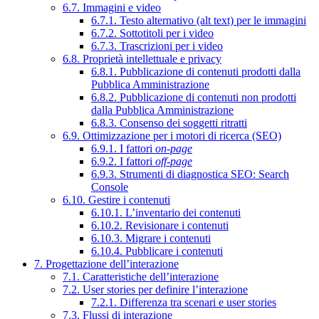
6.7. Immagini e video
6.7.1. Testo alternativo (alt text) per le immagini
6.7.2. Sottotitoli per i video
6.7.3. Trascrizioni per i video
6.8. Proprietà intellettuale e privacy
6.8.1. Pubblicazione di contenuti prodotti dalla
Pubblica Amministrazione
6.8.2. Pubblicazione di contenuti non prodotti
dalla Pubblica Amministrazione
6.8.3. Consenso dei soggetti ritratti
6.9. Ottimizzazione per i motori di ricerca (SEO)
6.9.1. I fattori
on-page
6.9.2. I fattori
off-page
6.9.3. Strumenti di diagnostica SEO: Search
Console
6.10. Gestire i contenuti
6.10.1. L’inventario dei contenuti
6.10.2. Revisionare i contenuti
6.10.3. Migrare i contenuti
6.10.4. Pubblicare i contenuti
7. Progettazione dell’interazione
7.1. Caratteristiche dell’interazione
7.2. User stories per definire l’interazione
7.2.1. Differenza tra scenari e user stories
7.3. Flussi di interazione