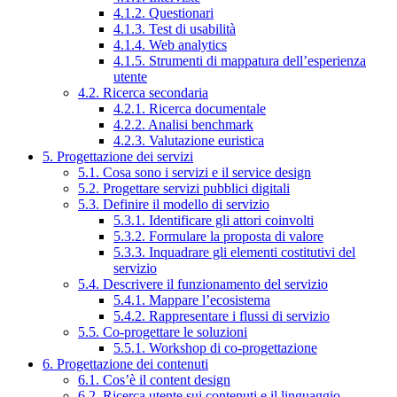
4.1.2. Questionari
4.1.3. Test di usabilità
4.1.4. Web analytics
4.1.5. Strumenti di mappatura dell’esperienza
utente
4.2. Ricerca secondaria
4.2.1. Ricerca documentale
4.2.2. Analisi benchmark
4.2.3. Valutazione euristica
5. Progettazione dei servizi
5.1. Cosa sono i servizi e il service design
5.2. Progettare servizi pubblici digitali
5.3. Definire il modello di servizio
5.3.1. Identificare gli attori coinvolti
5.3.2. Formulare la proposta di valore
5.3.3. Inquadrare gli elementi costitutivi del
servizio
5.4. Descrivere il funzionamento del servizio
5.4.1. Mappare l’ecosistema
5.4.2. Rappresentare i flussi di servizio
5.5. Co-progettare le soluzioni
5.5.1. Workshop di co-progettazione
6. Progettazione dei contenuti
6.1. Cos’è il content design
6.2. Ricerca utente sui contenuti e il linguaggio