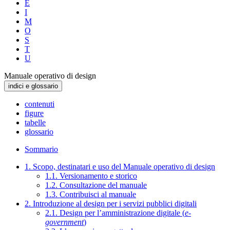
E
I
M
O
S
T
U
Manuale operativo di design
indici e glossario
contenuti
figure
tabelle
glossario
Sommario
1. Scopo, destinatari e uso del Manuale operativo di design
1.1. Versionamento e storico
1.2. Consultazione del manuale
1.3. Contribuisci al manuale
2. Introduzione al design per i servizi pubblici digitali
2.1. Design per l’amministrazione digitale (
e-
government
)