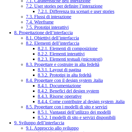
7.1. Caratteristiche dell’interazione
7.2. User stories per definire l’interazione
7.2.1. Differenza tra scenari e user stories
7.3. Flussi di interazione
7.4. Wireframe
7.5. Prototipi interattivi
8. Progettazione dell’interfaccia
8.1. Obiettivi dell’interfaccia
8.2. Elementi dell’interfaccia
8.2.1. Elementi di composizione
8.2.2. Elementi interattivi
8.2.3. Elementi testuali (microtesti)
8.3. Progettare e costruire in alta fedeltà
8.3.1. Layout di pagina
8.3.2. Prototipi in alta fedeltà
8.4. Progettare con il design system .italia
8.4.1. Documentazione
8.4.2. Benefici del design system
8.4.3. Risorse operative
8.4.4. Come contribuire al design system .italia
8.5. Progettare con i modelli di sito e servizi
8.5.1. Vantaggi dell’utilizzo dei modelli
8.5.2. I modelli di sito e servizi disponibili
9. Sviluppo dell’interfaccia
9.1. Approccio allo sviluppo