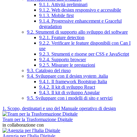
9.1.1. Attività preliminari
9.1.2. Web design responsivo e accessibile
9.1.3. Mobile first
9.1.4. Progressive enhancement e Graceful
degradation
9.2. Strumenti di supporto allo sviluppo del software
9.2.1. Feature detection
9.2.2. Verificare le feature disponibili con Can I
use
9.2.3. Strumenti e risorse per CSS e JavaScript
9.2.4. Supporto browser
9.2.5. Misurare le prestazioni
9.3. Catalogo del riuso
9.4. Sviluppare con il design system .italia
9.4.1. Il framework Bootstrap Italia
9.4.2. Il kit di sviluppo React
9.4.3. Il kit di sviluppo Angular
9.5. Sviluppare con i modelli di sito e servizi
1. Scopo, destinatari e uso del Manuale operativo di design
Team per la Trasformazione Digitale
in collaborazione con
Agenzia per l'Italia Digitale