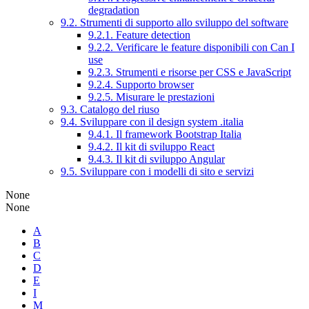
degradation
9.2. Strumenti di supporto allo sviluppo del software
9.2.1. Feature detection
9.2.2. Verificare le feature disponibili con Can I
use
9.2.3. Strumenti e risorse per CSS e JavaScript
9.2.4. Supporto browser
9.2.5. Misurare le prestazioni
9.3. Catalogo del riuso
9.4. Sviluppare con il design system .italia
9.4.1. Il framework Bootstrap Italia
9.4.2. Il kit di sviluppo React
9.4.3. Il kit di sviluppo Angular
9.5. Sviluppare con i modelli di sito e servizi
None
None
A
B
C
D
E
I
M