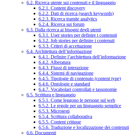
6.2. Ricerca utente sui contenuti e il linguaggio
6.2.1. Content discovery
6.2.2. Dati di ricerca (search keywords)
6.2.3. Ricerca tramite analytics
6.2.4. Ricerca sui forum
6.3. Dalla ricerca ai bisogni degli utenti
6.3.1. User stories per definire i contenuti
6.3.2. Job stories per definire i contenuti
6.3.3. Criteri di accettazione
6.4. Architettura dell’informazione
6.4.1. Definire l’architettura dell’informazione
6.4.2. Alberatura
6.4.3. Flussi di interazione
6.4.4. Sistemi di navigazione
6.4.5. Tipologie di contenuto (content type)
6.4.6. Ontologie e standard
6.4.7. Vocabolari controllati e tassonomie
6.5. Scrittura e linguaggio
6.5.1. Come leggono le persone sul web
6.5.2. Le regole per un linguaggio semplice
6.5.3. Microtesti
6.5.4. Scrittura collaborativa
6.5.5. Content critique
6.5.6. Traduzione e localizzazione dei contenuti
6.6. Documenti