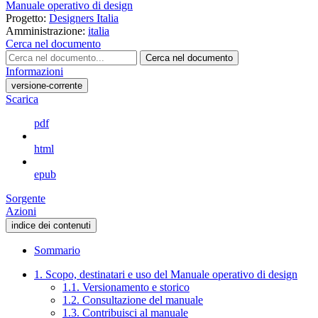
Manuale operativo di design
Progetto:
Designers Italia
Amministrazione:
italia
Cerca nel documento
Cerca nel documento
Informazioni
versione-corrente
Scarica
pdf
html
epub
Sorgente
Azioni
indice dei contenuti
Sommario
1. Scopo, destinatari e uso del Manuale operativo di design
1.1. Versionamento e storico
1.2. Consultazione del manuale
1.3. Contribuisci al manuale