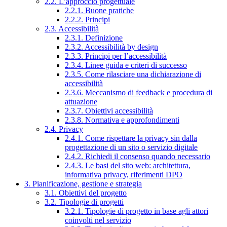
2.2. L’approccio progettuale
2.2.1. Buone pratiche
2.2.2. Principi
2.3. Accessibilità
2.3.1. Definizione
2.3.2. Accessibilità by design
2.3.3. Principi per l’accessibilità
2.3.4. Linee guida e criteri di successo
2.3.5. Come rilasciare una dichiarazione di
accessibilità
2.3.6. Meccanismo di feedback e procedura di
attuazione
2.3.7. Obiettivi accessibilità
2.3.8. Normativa e approfondimenti
2.4. Privacy
2.4.1. Come rispettare la privacy sin dalla
progettazione di un sito o servizio digitale
2.4.2. Richiedi il consenso quando necessario
2.4.3. Le basi del sito web: architettura,
informativa privacy, riferimenti DPO
3. Pianificazione, gestione e strategia
3.1. Obiettivi del progetto
3.2. Tipologie di progetti
3.2.1. Tipologie di progetto in base agli attori
coinvolti nel servizio