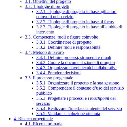
3.1. Obiettivi del progetto
3.2. Tipologie di progetti
3.2.1. Tipologie di progetto in base agli attori
coinvolti nel servizio
3.2.2. Tipologie di progetto in base al focus
3.2.3. Tipologie di progetto in base all’ambito di
intervento
3.3. Competenze, ruoli e figure coinvolte
3.3.1. Coordinatore di progetto
3.3.2. Definire ruoli e responsabilità
3.4. Metodo di lavoro
3.4.1. Definire processi, strumenti e rituali
3.4.2. Curare la documentazione di progetto
3.4.3. Organizzare tavoli tecnici collaborativi
3.4.4. Prendere decisioni
3.5. Il processo progettuale
3.5.1. Organizzare il progetto e la sua gestione
3.5.2. Comprendere il contesto d’uso del servizio
pubblico
3.5.3. Progettare i processi e i
touchpoint
del
servizio
3.5.4. Realizzare l’interfaccia utente del servizio
3.5.5. Validare la soluzione ottenuta
4. Ricerca progettuale
4.1. Ricerca primaria