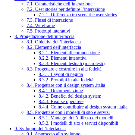
7.1. Caratteristiche dell’interazione
7.2. User stories per definire l’interazione
7.2.1. Differenza tra scenari e user stories
7.3. Flussi di interazione
7.4. Wireframe
7.5. Prototipi interattivi
8. Progettazione dell’interfaccia
8.1. Obiettivi dell’interfaccia
8.2. Elementi dell’interfaccia
8.2.1. Elementi di composizione
8.2.2. Elementi interattivi
8.2.3. Elementi testuali (microtesti)
8.3. Progettare e costruire in alta fedeltà
8.3.1. Layout di pagina
8.3.2. Prototipi in alta fedeltà
8.4. Progettare con il design system .italia
8.4.1. Documentazione
8.4.2. Benefici del design system
8.4.3. Risorse operative
8.4.4. Come contribuire al design system .italia
8.5. Progettare con i modelli di sito e servizi
8.5.1. Vantaggi dell’utilizzo dei modelli
8.5.2. I modelli di sito e servizi disponibili
9. Sviluppo dell’interfaccia
9.1. Approccio allo sviluppo