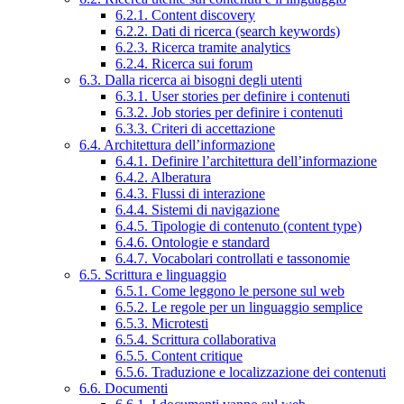
6.2.1. Content discovery
6.2.2. Dati di ricerca (search keywords)
6.2.3. Ricerca tramite analytics
6.2.4. Ricerca sui forum
6.3. Dalla ricerca ai bisogni degli utenti
6.3.1. User stories per definire i contenuti
6.3.2. Job stories per definire i contenuti
6.3.3. Criteri di accettazione
6.4. Architettura dell’informazione
6.4.1. Definire l’architettura dell’informazione
6.4.2. Alberatura
6.4.3. Flussi di interazione
6.4.4. Sistemi di navigazione
6.4.5. Tipologie di contenuto (content type)
6.4.6. Ontologie e standard
6.4.7. Vocabolari controllati e tassonomie
6.5. Scrittura e linguaggio
6.5.1. Come leggono le persone sul web
6.5.2. Le regole per un linguaggio semplice
6.5.3. Microtesti
6.5.4. Scrittura collaborativa
6.5.5. Content critique
6.5.6. Traduzione e localizzazione dei contenuti
6.6. Documenti