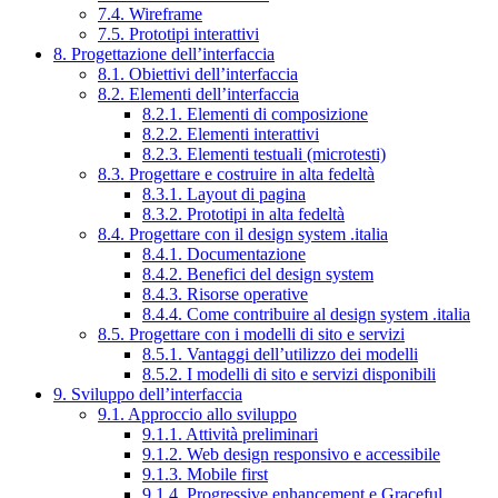
7.4. Wireframe
7.5. Prototipi interattivi
8. Progettazione dell’interfaccia
8.1. Obiettivi dell’interfaccia
8.2. Elementi dell’interfaccia
8.2.1. Elementi di composizione
8.2.2. Elementi interattivi
8.2.3. Elementi testuali (microtesti)
8.3. Progettare e costruire in alta fedeltà
8.3.1. Layout di pagina
8.3.2. Prototipi in alta fedeltà
8.4. Progettare con il design system .italia
8.4.1. Documentazione
8.4.2. Benefici del design system
8.4.3. Risorse operative
8.4.4. Come contribuire al design system .italia
8.5. Progettare con i modelli di sito e servizi
8.5.1. Vantaggi dell’utilizzo dei modelli
8.5.2. I modelli di sito e servizi disponibili
9. Sviluppo dell’interfaccia
9.1. Approccio allo sviluppo
9.1.1. Attività preliminari
9.1.2. Web design responsivo e accessibile
9.1.3. Mobile first
9.1.4. Progressive enhancement e Graceful