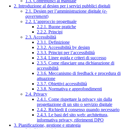
1.3. Contribuisci al manuale
2. Introduzione al design per i servizi pubblici digitali
2.1. Design per l’amministrazione digitale (
e-
government
)
2.2. L’approccio progettuale
2.2.1. Buone pratiche
2.2.2. Principi
2.3. Accessibilità
2.3.1. Definizione
2.3.2. Accessibilità by design
2.3.3. Principi per l’accessibilità
2.3.4. Linee guida e criteri di successo
2.3.5. Come rilasciare una dichiarazione di
accessibilità
2.3.6. Meccanismo di feedback e procedura di
attuazione
2.3.7. Obiettivi accessibilità
2.3.8. Normativa e approfondimenti
2.4. Privacy
2.4.1. Come rispettare la privacy sin dalla
progettazione di un sito o servizio digitale
2.4.2. Richiedi il consenso quando necessario
2.4.3. Le basi del sito web: architettura,
informativa privacy, riferimenti DPO
3. Pianificazione, gestione e strategia