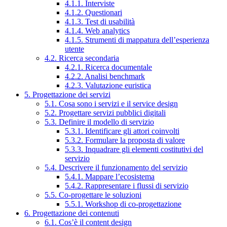
4.1.1. Interviste
4.1.2. Questionari
4.1.3. Test di usabilità
4.1.4. Web analytics
4.1.5. Strumenti di mappatura dell’esperienza
utente
4.2. Ricerca secondaria
4.2.1. Ricerca documentale
4.2.2. Analisi benchmark
4.2.3. Valutazione euristica
5. Progettazione dei servizi
5.1. Cosa sono i servizi e il service design
5.2. Progettare servizi pubblici digitali
5.3. Definire il modello di servizio
5.3.1. Identificare gli attori coinvolti
5.3.2. Formulare la proposta di valore
5.3.3. Inquadrare gli elementi costitutivi del
servizio
5.4. Descrivere il funzionamento del servizio
5.4.1. Mappare l’ecosistema
5.4.2. Rappresentare i flussi di servizio
5.5. Co-progettare le soluzioni
5.5.1. Workshop di co-progettazione
6. Progettazione dei contenuti
6.1. Cos’è il content design