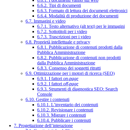
6.6.1. I documenti vanno sul web
6.6.2. Tipi di documenti
6.6.3. Formato di lettura dei documenti elettronici
6.6.4. Modalità di produzione dei documenti
6.7. Immagini e video
6.7.1. Testo alternativo (alt text) per le immagini
6.7.2. Sottotitoli per i video
6.7.3. Trascrizioni per i video
6.8. Proprietà intellettuale e privacy
6.8.1. Pubblicazione di contenuti prodotti dalla
Pubblica Amministrazione
6.8.2. Pubblicazione di contenuti non prodotti
dalla Pubblica Amministrazione
6.8.3. Consenso dei soggetti ritratti
6.9. Ottimizzazione per i motori di ricerca (SEO)
6.9.1. I fattori
on-page
6.9.2. I fattori
off-page
6.9.3. Strumenti di diagnostica SEO: Search
Console
6.10. Gestire i contenuti
6.10.1. L’inventario dei contenuti
6.10.2. Revisionare i contenuti
6.10.3. Migrare i contenuti
6.10.4. Pubblicare i contenuti
7. Progettazione dell’interazione