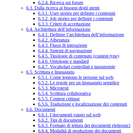
6.2.4. Ricerca sui forum
6.3. Dalla ricerca ai bisogni degli utenti
6.3.1. User stories per definire i contenuti
6.3.2. Job stories per definire i contenuti
6.3.3. Criteri di accettazione
6.4. Architettura dell’informazione
6.4.1. Definire l’architettura dell’informazione
6.4.2. Alberatura
6.4.3. Flussi di interazione
6.4.4. Sistemi di navigazione
6.4.5. Tipologie di contenuto (content type)
6.4.6. Ontologie e standard
6.4.7. Vocabolari controllati e tassonomie
6.5. Scrittura e linguaggio
6.5.1. Come leggono le persone sul web
6.5.2. Le regole per un linguaggio semplice
6.5.3. Microtesti
6.5.4. Scrittura collaborativa
6.5.5. Content critique
6.5.6. Traduzione e localizzazione dei contenuti
6.6. Documenti
6.6.1. I documenti vanno sul web
6.6.2. Tipi di documenti
6.6.3. Formato di lettura dei documenti elettronici
6.6.4. Modalità di produzione dei documenti